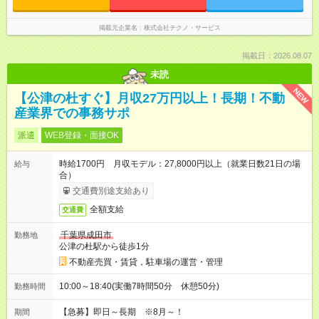
掲載元企業名
株式会社テクノ・サービス
掲載日：2026.08.07
未読
NEW
【公津の杜すぐ】月収27万円以上！長期！不動
産業界での事務サポ
派遣
WEB登録・面接OK
時給1700円 月収モデル：27,8000円以上（就業日数21日の場
給与
合）
交通費別途支給あり
全額支給
交通費
千葉県成田市
勤務地
公津の杜駅から徒歩1分
不動産売買・賃貸，駐車場の運営・管理
10:00～18:40(実働7時間50分 休憩50分)
勤務時間
【急募】即日～長期 ※8月～！
期間