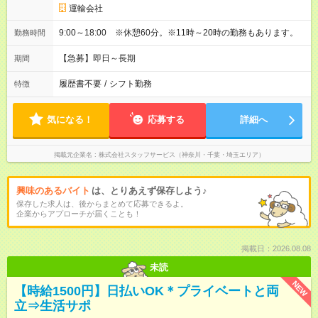
運輸会社
9:00～18:00 ※休憩60分。※11時～20時の勤務もあります。
勤務時間
【急募】即日～長期
期間
履歴書不要
/
シフト勤務
特徴
気になる！
応募する
詳細へ
掲載元企業名
株式会社スタッフサービス（神奈川・千葉・埼玉エリア）
興味のあるバイト
は、とりあえず保存しよう♪
保存した求人は、後からまとめて応募できるよ。
企業からアプローチが届くことも！
掲載日：2026.08.08
未読
NEW
【時給1500円】日払いOK＊プライベートと両
立⇒生活サポ