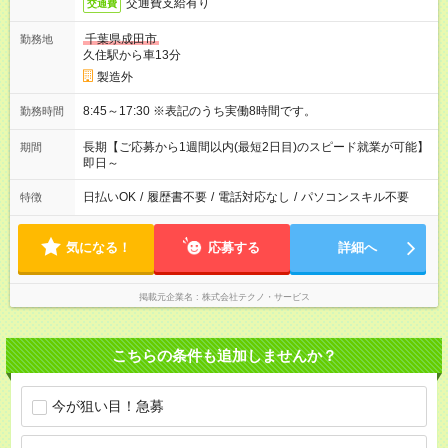
交通費支給有り
交通費
千葉県成田市
勤務地
久住駅から車13分
製造外
8:45～17:30 ※表記のうち実働8時間です。
勤務時間
長期【ご応募から1週間以内(最短2日目)のスピード就業が可能】
期間
即日～
日払いOK
/
履歴書不要
/
電話対応なし
/
パソコンスキル不要
特徴
気になる！
応募する
詳細へ
掲載元企業名
株式会社テクノ・サービス
こちらの条件も追加しませんか？
今が狙い目！急募