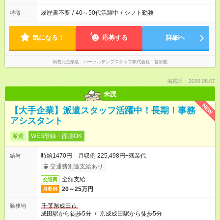
履歴書不要
/
40～50代活躍中
/
シフト勤務
特徴
気になる！
応募する
詳細へ
掲載元企業名
パーソルテンプスタッフ株式会社 首都圏
掲載日：2026.08.07
未読
NEW
【大手企業】派遣スタッフ活躍中！長期！事務
アシスタント
派遣
WEB登録・面接OK
時給1470円 月収例 225,498円+残業代
給与
交通費別途支給あり
全額支給
交通費
20～25万円
月収例
千葉県成田市
勤務地
成田駅から徒歩5分
/
京成成田駅から徒歩5分