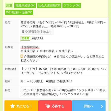
派遣
職種未経験OK
社会人未経験OK
ブランクOK
WEB登録・面接OK
無資格の方：時給1500円～1875円 / 介護福祉士：時給1800円～
給与
2250円 / 初任者以上：時給1600円～2000円
交通費別途支給あり
全額支給
交通費
千葉県成田市
勤務地
京成成田駅
/
公津の杜駅
/
東成田駅
/
…
介護施設や病院など ★自宅近くの施設がいいなど勤務地ご
相談ください
【シフト例】 07:00～16:00 09:00～18:00 17:00～09:00 ※ 上記
勤務時間
は一例です！その他シフトもご相談ください！
即日～2ヶ月以上 ■開始日の相談OK！
期間
日払いOK
/
履歴書不要
/
40～50代活躍中
/
シフト勤務
/
10名以
特徴
上の大量募集
/
電話対応なし
/
パソコンスキル不要
気になる！
応募する
詳細へ