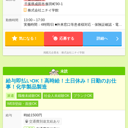
千葉県成田市
飯田町90-1
株式会社ニチイ学館
13:00～17:00
勤務時間
実働時間：4時間/日 ■外来窓口等患者様対応・保険証確認・電話
対応 月～金 13:00～17:00（休憩なし） ※週4～5日勤務 ※月68
時間勤務 ※残業ほとんどなし
気になる！
応募する
詳細へ
掲載元企業名
株式会社ニチイ学館
未読
給与即払いOK！高時給！土日休み！日勤のお仕
事！化学製品製造
派遣
職種未経験OK
社会人未経験OK
ブランクOK
WEB登録・面接OK
時給1500円
給与
交通費別途支給あり