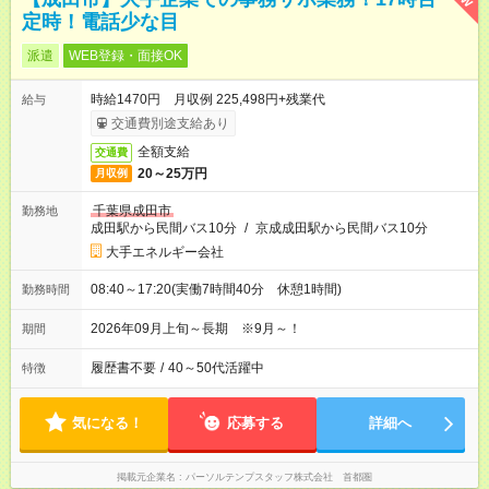
定時！電話少な目
派遣
WEB登録・面接OK
時給1470円 月収例 225,498円+残業代
給与
交通費別途支給あり
全額支給
交通費
20～25万円
月収例
千葉県成田市
勤務地
成田駅から民間バス10分
/
京成成田駅から民間バス10分
大手エネルギー会社
08:40～17:20(実働7時間40分 休憩1時間)
勤務時間
2026年09月上旬～長期 ※9月～！
期間
履歴書不要
/
40～50代活躍中
特徴
気になる！
応募する
詳細へ
掲載元企業名
パーソルテンプスタッフ株式会社 首都圏