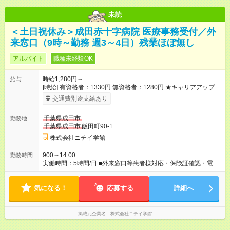
未読
＜土日祝休み＞成田赤十字病院 医療事務受付／外
来窓口（9時～勤務 週3～4日）残業ほぼ無し
アルバイト
職種未経験OK
時給1,280円～
給与
[時給] 有資格者：1330円 無資格者：1280円 ★キャリアアップ制
度あり 進級により給与がアップします！ 【試用期間】試用期間
交通費別途支給あり
あり 試用期間の長さ：3ヶ月 雇用形態、給与は本採用時と同じ
です。
千葉県成田市
勤務地
千葉県成田市
飯田町90-1
株式会社ニチイ学館
900～14:00
勤務時間
実働時間：5時間/日 ■外来窓口等患者様対応・保険証確認・電話
対応 月～金 9:00～14:00（休憩なし） ※週3～4日勤務 ※月70時
間勤務 ※残業ほとんどなし
気になる！
応募する
詳細へ
掲載元企業名
株式会社ニチイ学館