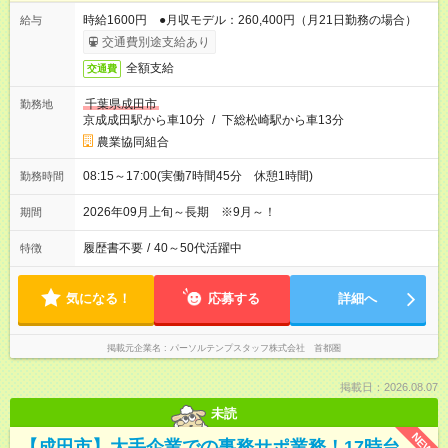
時給1600円 ●月収モデル：260,400円（月21日勤務の場合）
給与
交通費別途支給あり
全額支給
交通費
千葉県成田市
勤務地
京成成田駅から車10分
/
下総松崎駅から車13分
農業協同組合
08:15～17:00(実働7時間45分 休憩1時間)
勤務時間
2026年09月上旬～長期 ※9月～！
期間
履歴書不要
/
40～50代活躍中
特徴
気になる！
応募する
詳細へ
掲載元企業名
パーソルテンプスタッフ株式会社 首都圏
掲載日：2026.08.07
未読
NEW
【成田市】大手企業での事務サポ業務！17時台