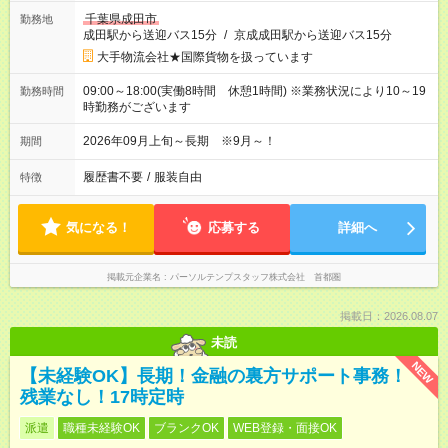
千葉県成田市
勤務地
成田駅から送迎バス15分
/
京成成田駅から送迎バス15分
大手物流会社★国際貨物を扱っています
09:00～18:00(実働8時間 休憩1時間) ※業務状況により10～19
勤務時間
時勤務がございます
2026年09月上旬～長期 ※9月～！
期間
履歴書不要
/
服装自由
特徴
気になる！
応募する
詳細へ
掲載元企業名
パーソルテンプスタッフ株式会社 首都圏
掲載日：2026.08.07
未読
NEW
【未経験OK】長期！金融の裏方サポート事務！
残業なし！17時定時
派遣
職種未経験OK
ブランクOK
WEB登録・面接OK