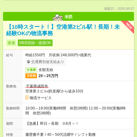
掲載日：2026.08.07
未読
NEW
【10時スタート！】空港第2ビル駅！長期！未
経験OKの物流事務
派遣
WEB登録・面接OK
時給1550円 月収例 248,000円+残業代
給与
交通費別途支給あり
全額支給
交通費
20～25万円
月収例
千葉県成田市
勤務地
空港第２ビル(鉄道)駅から徒歩10分
物流サービス
10:00～19:00(実働8時間 休憩1時間) 11:00～20:00(実働8時
勤務時間
間 休憩1時間)
【急募】即日～長期 ※8月～！
期間
履歴書不要
/
40～50代活躍中
/
シフト勤務
特徴