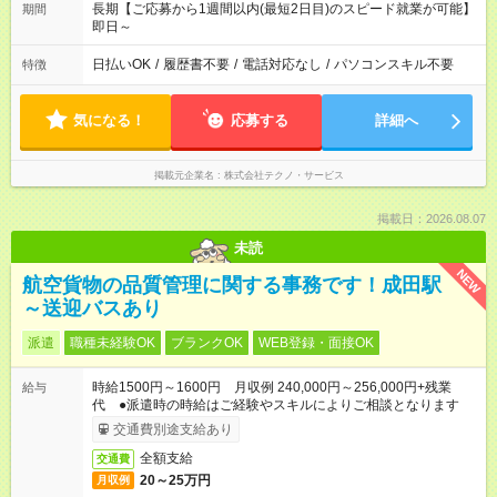
長期【ご応募から1週間以内(最短2日目)のスピード就業が可能】
期間
即日～
日払いOK
/
履歴書不要
/
電話対応なし
/
パソコンスキル不要
特徴
気になる！
応募する
詳細へ
掲載元企業名
株式会社テクノ・サービス
掲載日：2026.08.07
未読
NEW
航空貨物の品質管理に関する事務です！成田駅
～送迎バスあり
派遣
職種未経験OK
ブランクOK
WEB登録・面接OK
時給1500円～1600円 月収例 240,000円～256,000円+残業
給与
代 ●派遣時の時給はご経験やスキルによりご相談となります
交通費別途支給あり
全額支給
交通費
20～25万円
月収例