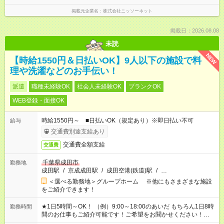
掲載元企業名
株式会社ニッソーネット
掲載日：2026.08.08
未読
NEW
【時給1550円＆日払いOK】9人以下の施設で料
理や洗濯などのお手伝い！
派遣
職種未経験OK
社会人未経験OK
ブランクOK
WEB登録・面接OK
時給1550円～ ■日払いOK（規定あり）※即日払い不可
給与
交通費別途支給あり
交通費全額支給
交通費
千葉県成田市
勤務地
成田駅
/
京成成田駅
/
成田空港(鉄道)駅
/
…
＜選べる勤務地＞グループホーム ※他にもさまざまな施設
をご紹介できます！
★1日5時間～OK！ （例）9:00～18:00のあいだ もちろん1日8時
勤務時間
間のお仕事もご紹介可能です！ご希望をお聞かせください！★家
庭の都合でお休みが必要な場合も遠慮なくご相談ください。 ※