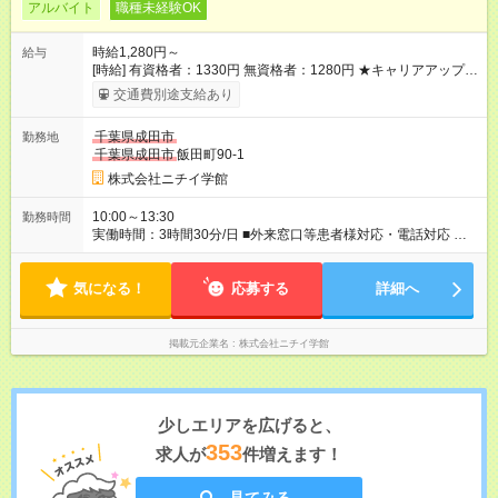
アルバイト
職種未経験OK
時給1,280円～
給与
[時給] 有資格者：1330円 無資格者：1280円 ★キャリアアップ制
度あり 進級により給与がアップします！ 【試用期間】試用期間
交通費別途支給あり
あり 試用期間の長さ：3ヶ月 雇用形態、給与は本採用時と同じ
です。
千葉県成田市
勤務地
千葉県成田市
飯田町90-1
株式会社ニチイ学館
10:00～13:30
勤務時間
実働時間：3時間30分/日 ■外来窓口等患者様対応・電話対応 月
～金 10:00～13:30（休憩なし） 週5日・月70時間勤務 残業ほと
んどなし
気になる！
応募する
詳細へ
掲載元企業名
株式会社ニチイ学館
少しエリアを広げると、
353
求人が
件増えます！