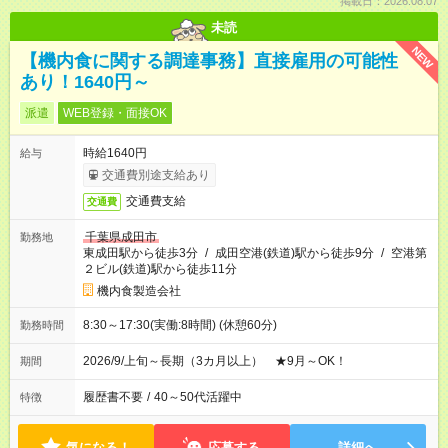
掲載日：2026.08.07
未読
NEW
【機内食に関する調達事務】直接雇用の可能性
あり！1640円～
派遣
WEB登録・面接OK
時給1640円
給与
交通費別途支給あり
交通費支給
交通費
千葉県成田市
勤務地
東成田駅から徒歩3分
/
成田空港(鉄道)駅から徒歩9分
/
空港第
２ビル(鉄道)駅から徒歩11分
機内食製造会社
8:30～17:30(実働:8時間) (休憩60分)
勤務時間
2026/9/上旬～長期（3カ月以上） ★9月～OK！
期間
履歴書不要
/
40～50代活躍中
特徴
気になる！
応募する
詳細へ