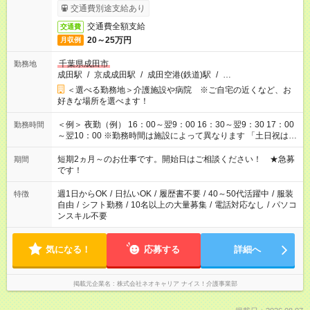
交通費別途支給あり
交通費全額支給
交通費
20～25万円
月収例
千葉県成田市
勤務地
成田駅
/
京成成田駅
/
成田空港(鉄道)駅
/
…
＜選べる勤務地＞介護施設や病院 ※ご自宅の近くなど、お
好きな場所を選べます！
＜例＞ 夜勤（例） 16：00～翌9：00 16：30～翌9：30 17：00
勤務時間
～翌10：00 ※勤務時間は施設によって異なります 「土日祝は休
みたい」 「しっかり稼ぎたい」 「もう少し遅い時間から始めた
い」など ご希望にあったお仕事をご案内いたします。 ※未経験
短期2ヵ月～のお仕事です。開始日はご相談ください！ ★急募
期間
の方の場合は1～2ヶ月間は日中での仕事を経験いただき、 お
です！
仕事に慣れてからの夜勤になります。 ★家庭の都合でお休みが
必要な場合も遠慮なくご相談ください。
週1日からOK
/
日払いOK
/
履歴書不要
/
40～50代活躍中
/
服装
特徴
自由
/
シフト勤務
/
10名以上の大量募集
/
電話対応なし
/
パソコ
ンスキル不要
気になる！
応募する
詳細へ
掲載元企業名
株式会社ネオキャリア ナイス！介護事業部