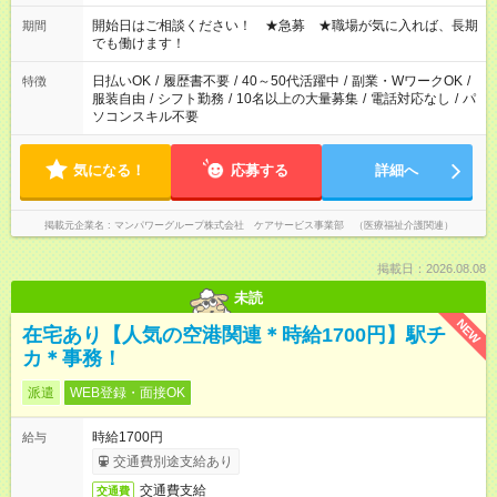
場合、他のお仕事と合わせ週40時間超の就業はご案内できませ
ん ※法令に基づき、週20時間以上勤務は社会保険への加入対象
開始日はご相談ください！ ★急募 ★職場が気に入れば、長期
期間
となります ※労働者派遣法（日雇い派遣の原則禁止）により、
でも働けます！
短時間・短期間の就業はご案内が難しい場合があります
日払いOK
/
履歴書不要
/
40～50代活躍中
/
副業・WワークOK
/
特徴
服装自由
/
シフト勤務
/
10名以上の大量募集
/
電話対応なし
/
パ
ソコンスキル不要
気になる！
応募する
詳細へ
掲載元企業名
マンパワーグループ株式会社 ケアサービス事業部 （医療福祉介護関連）
掲載日：2026.08.08
未読
NEW
在宅あり【人気の空港関連＊時給1700円】駅チ
カ＊事務！
派遣
WEB登録・面接OK
時給1700円
給与
交通費別途支給あり
交通費支給
交通費