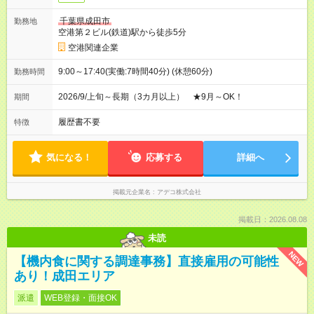
千葉県成田市
勤務地
空港第２ビル(鉄道)駅から徒歩5分
空港関連企業
9:00～17:40(実働:7時間40分) (休憩60分)
勤務時間
2026/9/上旬～長期（3カ月以上） ★9月～OK！
期間
履歴書不要
特徴
気になる！
応募する
詳細へ
掲載元企業名
アデコ株式会社
掲載日：2026.08.08
未読
NEW
【機内食に関する調達事務】直接雇用の可能性
あり！成田エリア
派遣
WEB登録・面接OK