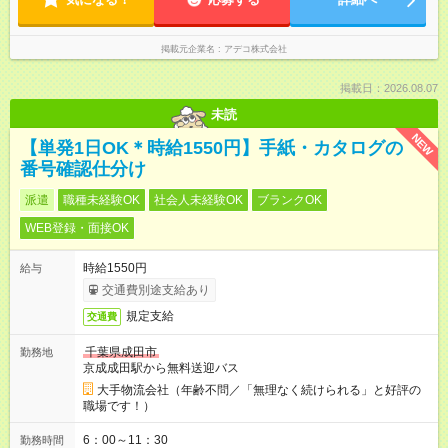
掲載元企業名
アデコ株式会社
掲載日：2026.08.07
未読
NEW
【単発1日OK＊時給1550円】手紙・カタログの
番号確認仕分け
派遣
職種未経験OK
社会人未経験OK
ブランクOK
WEB登録・面接OK
時給1550円
給与
交通費別途支給あり
規定支給
交通費
千葉県成田市
勤務地
京成成田駅から無料送迎バス
大手物流会社（年齢不問／「無理なく続けられる」と好評の
職場です！）
6：00～11：30
勤務時間