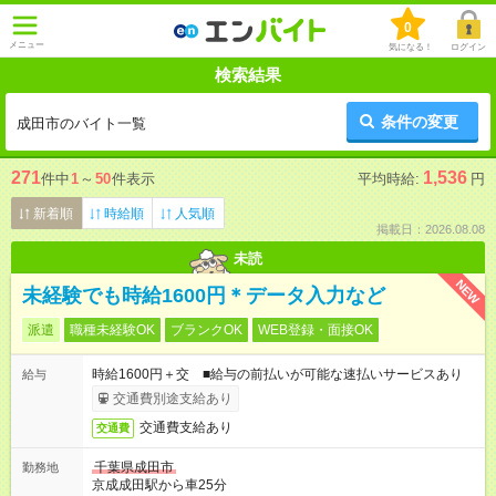
0
メニュー
気になる！
ログイン
検索結果
条件の変更
成田市のバイト一覧
271
1,536
件中
1
～
50
件表示
平均時給:
円
新着順
時給順
人気順
掲載日：2026.08.08
未読
NEW
未経験でも時給1600円＊データ入力など
派遣
職種未経験OK
ブランクOK
WEB登録・面接OK
時給1600円＋交 ■給与の前払いが可能な速払いサービスあり
給与
交通費別途支給あり
交通費支給あり
交通費
千葉県成田市
勤務地
京成成田駅から車25分