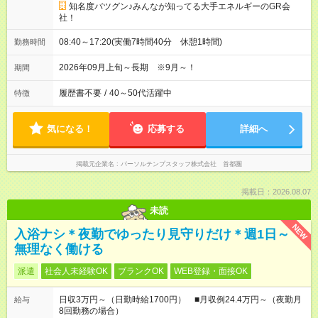
知名度バツグン♪みんなが知ってる大手エネルギーのGR会
社！
08:40～17:20(実働7時間40分 休憩1時間)
勤務時間
2026年09月上旬～長期 ※9月～！
期間
履歴書不要
/
40～50代活躍中
特徴
気になる！
応募する
詳細へ
掲載元企業名
パーソルテンプスタッフ株式会社 首都圏
掲載日：2026.08.07
未読
NEW
入浴ナシ＊夜勤でゆったり見守りだけ＊週1日～
無理なく働ける
派遣
社会人未経験OK
ブランクOK
WEB登録・面接OK
日収3万円～（日勤時給1700円） ■月収例24.4万円～（夜勤月
給与
8回勤務の場合）