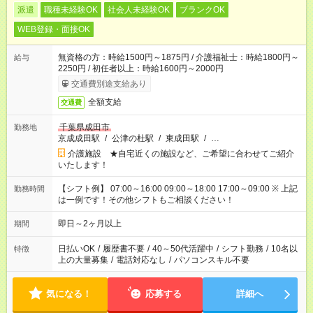
派遣
職種未経験OK
社会人未経験OK
ブランクOK
WEB登録・面接OK
無資格の方：時給1500円～1875円 / 介護福祉士：時給1800円～
給与
2250円 / 初任者以上：時給1600円～2000円
交通費別途支給あり
全額支給
交通費
千葉県成田市
勤務地
京成成田駅
/
公津の杜駅
/
東成田駅
/
…
介護施設 ★自宅近くの施設など、ご希望に合わせてご紹介
いたします！
【シフト例】 07:00～16:00 09:00～18:00 17:00～09:00 ※ 上記
勤務時間
は一例です！その他シフトもご相談ください！
即日～2ヶ月以上
期間
日払いOK
/
履歴書不要
/
40～50代活躍中
/
シフト勤務
/
10名以
特徴
上の大量募集
/
電話対応なし
/
パソコンスキル不要
気になる！
応募する
詳細へ