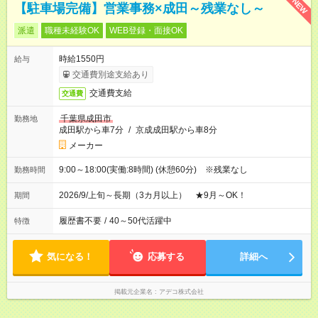
NEW
【駐車場完備】営業事務×成田～残業なし～
派遣
職種未経験OK
WEB登録・面接OK
時給1550円
給与
交通費別途支給あり
交通費支給
交通費
千葉県成田市
勤務地
成田駅から車7分
/
京成成田駅から車8分
メーカー
9:00～18:00(実働:8時間) (休憩60分) ※残業なし
勤務時間
2026/9/上旬～長期（3カ月以上） ★9月～OK！
期間
履歴書不要
/
40～50代活躍中
特徴
気になる！
応募する
詳細へ
掲載元企業名
アデコ株式会社