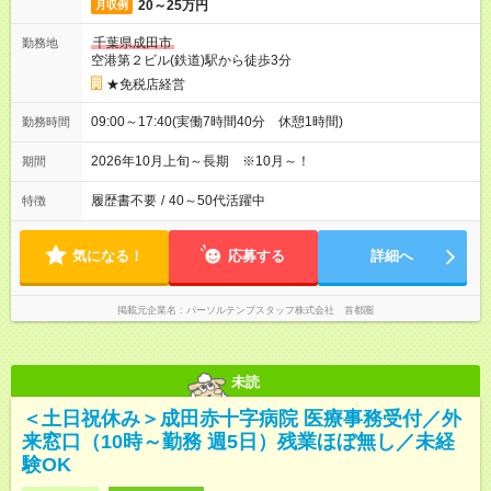
20～25万円
月収例
千葉県成田市
勤務地
空港第２ビル(鉄道)駅から徒歩3分
★免税店経営
09:00～17:40(実働7時間40分 休憩1時間)
勤務時間
2026年10月上旬～長期 ※10月～！
期間
履歴書不要
/
40～50代活躍中
特徴
気になる！
応募する
詳細へ
掲載元企業名
パーソルテンプスタッフ株式会社 首都圏
未読
＜土日祝休み＞成田赤十字病院 医療事務受付／外
来窓口（10時～勤務 週5日）残業ほぼ無し／未経
験OK