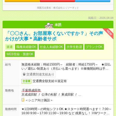
掲載元企業名
株式会社ニッソーネット
掲載日：2026.08.08
未読
NEW
「〇〇さん、お部屋寒くないですか？」その声
かけが大事＊高齢者サポ
派遣
職種未経験OK
社会人未経験OK
大学生歓迎
ブランクOK
WEB登録・面接OK
無資格未経験：時給1500円～ 経験者：時給1750円～ ★日払
給与
い／週払い制度あり（月払いも選べます）※稼働開始時は手続き
完了次第のお支払いとなります。
交通費別途支給あり
交通費全額支給※規定有
交通費
千葉県成田市
勤務地
京成成田駅
/
公津の杜駅
/
東成田駅
/
…
＜シニア向け施設＞
★1日6時間～の時短シフトOK ★スタート時間選べます！ 7:00～
勤務時間
16:00 9:00～17:00 11:00～19:00 など 残業なし！ ※Wワークの