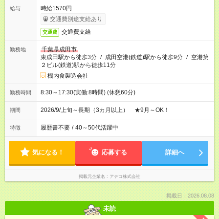
時給1570円
給与
交通費別途支給あり
交通費支給
交通費
千葉県成田市
勤務地
東成田駅から徒歩3分
/
成田空港(鉄道)駅から徒歩9分
/
空港第
２ビル(鉄道)駅から徒歩11分
機内食製造会社
8:30～17:30(実働:8時間) (休憩60分)
勤務時間
2026/9/上旬～長期（3カ月以上） ★9月～OK！
期間
履歴書不要
/
40～50代活躍中
特徴
気になる！
応募する
詳細へ
掲載元企業名
アデコ株式会社
掲載日：2026.08.08
未読