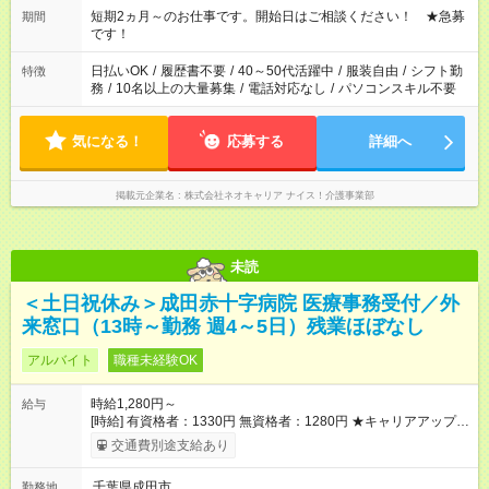
週最低15時間以上の勤務が必要です
短期2ヵ月～のお仕事です。開始日はご相談ください！ ★急募
期間
です！
日払いOK
/
履歴書不要
/
40～50代活躍中
/
服装自由
/
シフト勤
特徴
務
/
10名以上の大量募集
/
電話対応なし
/
パソコンスキル不要
気になる！
応募する
詳細へ
掲載元企業名
株式会社ネオキャリア ナイス！介護事業部
未読
＜土日祝休み＞成田赤十字病院 医療事務受付／外
来窓口（13時～勤務 週4～5日）残業ほぼなし
アルバイト
職種未経験OK
時給1,280円～
給与
[時給] 有資格者：1330円 無資格者：1280円 ★キャリアアップ制
度あり 進級により給与がアップします！ 【試用期間】試用期間
交通費別途支給あり
あり 試用期間の長さ：3ヶ月 雇用形態、給与は本採用時と同じ
です。
千葉県成田市
勤務地