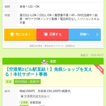
単発＊1日～OK
期間
週1日からOK
/
日払いOK
/
履歴書不要
/
40～50代活躍中
/
副
特徴
業・WワークOK
/
シフト勤務
/
電話対応なし
/
パソコンスキル
不要
気になる！
応募する
詳細へ
掲載元企業名
株式会社マイワーク（採用担当）
掲載日：2026.08.07
未読
NEW
【空港第2ビル駅直結！】免税ショップを支え
る！本社サポート事務
派遣
WEB登録・面接OK
時給1500円 月収例 230,100円+残業代
給与
交通費別途支給あり
全額支給
交通費