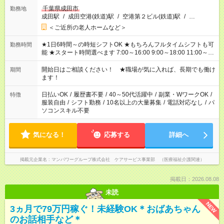
千葉県成田市
勤務地
成田駅
/
成田空港(鉄道)駅
/
空港第２ビル(鉄道)駅
/
…
＜ご近所の老人ホームなど＞
★1日6時間～の時短シフトOK ★もちろんフルタイムシフトも可
勤務時間
能 ★スタート時間選べます 7:00～16:00 9:00～18:00 11:00～
20:00 など 残業なし！ ※Wワークの場合、他のお仕事と合わせ
週40時間超の就業はご案内できません ※法令に基づき、週20時
開始日はご相談ください！ ★職場が気に入れば、長期でも働け
期間
間以上勤務は社会保険への加入対象となります ※労働者派遣法
ます！
（日雇い派遣の原則禁止）により、短時間・短期間の就業はご
案内が難しい場合があります
日払いOK
/
履歴書不要
/
40～50代活躍中
/
副業・WワークOK
/
特徴
服装自由
/
シフト勤務
/
10名以上の大量募集
/
電話対応なし
/
パ
ソコンスキル不要
気になる！
応募する
詳細へ
掲載元企業名
マンパワーグループ株式会社 ケアサービス事業部 （医療福祉介護関連）
掲載日：2026.08.08
未読
NEW
3ヵ月で79万円稼ぐ！未経験OK＊おばあちゃん
のお話相手など＊