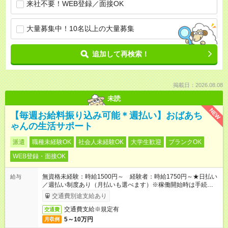
来社不要！WEB登録／面接OK
大量募集中！10名以上の大量募集
追加して再検索！
掲載日：2026.08.08
未読
NEW
【毎週お給料振り込み可能＊週払い】おばあち
ゃんの生活サポート
派遣
職種未経験OK
社会人未経験OK
大学生歓迎
ブランクOK
WEB登録・面接OK
無資格未経験：時給1500円～ 経験者：時給1750円～★日払い
給与
／週払い制度あり（月払いも選べます）※稼働開始時は手続き完
了次第のお支払いとなります。
交通費別途支給あり
交通費支給※規定有
交通費
5～10万円
月収例