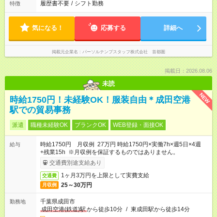
履歴書不要
/
シフト勤務
特徴
気になる！
応募する
詳細へ
掲載元企業名
パーソルテンプスタッフ株式会社 首都圏
掲載日：2026.08.06
未読
NEW
時給1750円！未経験OK！服装自由＊成田空港
駅での貿易事務
派遣
職種未経験OK
ブランクOK
WEB登録・面接OK
時給1750円 月収例 27万円 時給1750円×実働7h×週5日×4週
給与
+残業15h ※月収例を保証するものではありません。
交通費別途支給あり
1ヶ月3万円を上限として実費支給
交通費
25～30万円
月収例
千葉県成田市
勤務地
成田空港(鉄道)駅
から徒歩10分
/
東成田駅から徒歩14分