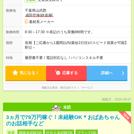
千葉県山武郡
勤務地
成田空港(鉄道)駅
素材系メーカー
8:30～17:30 ※表記のうち実働8時間です。
勤務時間
長期【ご応募から1週間以内(最短2日目)のスピード就業が可能】
期間
即日～
履歴書不要
/
電話対応なし
/
パソコンスキル不要
特徴
気になる！
応募する
詳細へ
掲載元企業名
株式会社テクノ・サービス
掲載日：2026.08.07
未読
NEW
3ヵ月で79万円稼ぐ！未経験OK＊おばあちゃん
のお話相手など
派遣
職種未経験OK
社会人未経験OK
ブランクOK