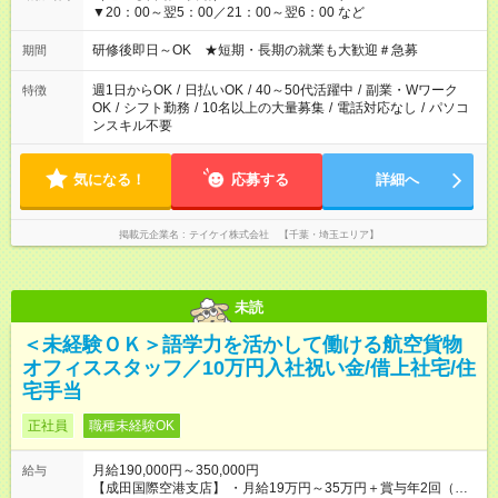
▼20：00～翌5：00／21：00～翌6：00 など
研修後即日～OK ★短期・長期の就業も大歓迎＃急募
期間
週1日からOK
/
日払いOK
/
40～50代活躍中
/
副業・Wワーク
特徴
OK
/
シフト勤務
/
10名以上の大量募集
/
電話対応なし
/
パソコ
ンスキル不要
気になる！
応募する
詳細へ
掲載元企業名
テイケイ株式会社 【千葉・埼玉エリア】
未読
＜未経験ＯＫ＞語学力を活かして働ける航空貨物
オフィススタッフ／10万円入社祝い金/借上社宅/住
宅手当
正社員
職種未経験OK
月給190,000円～350,000円
給与
【成田国際空港支店】 ・月給19万円～35万円＋賞与年2回（前