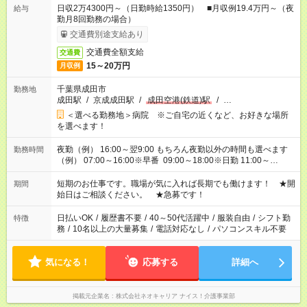
日収2万4300円～（日勤時給1350円） ■月収例19.4万円～（夜
給与
勤月8回勤務の場合）
交通費別途支給あり
交通費全額支給
交通費
15～20万円
月収例
千葉県成田市
勤務地
成田駅
/
京成成田駅
/
成田空港(鉄道)駅
/
…
＜選べる勤務地＞病院 ※ご自宅の近くなど、お好きな場所
を選べます！
夜勤（例） 16:00～翌9:00 もちろん夜勤以外の時間も選べます
勤務時間
（例） 07:00～16:00※早番 09:00～18:00※日勤 11:00～
20:00※遅番 ※時間は、固定・選べる施設もあるので、ご希望が
あれば調整できます！ ※シフト制。勤務地により実働時間が異
短期のお仕事です。職場が気に入れば長期でも働けます！ ★開
期間
なります。★家庭の都合でお休みが必要な場合も遠慮なくご相談
始日はご相談ください。 ★急募です！
ください。
日払いOK
/
履歴書不要
/
40～50代活躍中
/
服装自由
/
シフト勤
特徴
務
/
10名以上の大量募集
/
電話対応なし
/
パソコンスキル不要
気になる！
応募する
詳細へ
掲載元企業名
株式会社ネオキャリア ナイス！介護事業部