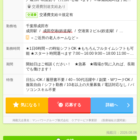
了次第のお支払いとなります。
交通費別途支給あり
交通費支給※規定有
交通費
千葉県成田市
勤務地
成田駅
/
成田空港(鉄道)駅
/
空港第２ビル(鉄道)駅
/
…
＜ご近所の老人ホームなど＞
★1日6時間～の時短シフトOK ★もちろんフルタイムシフトも可
勤務時間
能 ★スタート時間選べます 7:00～16:00 9:00～18:00 11:00～
20:00 など 残業なし！ ※Wワークの場合、他のお仕事と合わせ
週40時間超の就業はご案内できません ※法令に基づき、週20時
開始日はご相談ください！ ★急募 ★職場が気に入れば、長期
期間
間以上勤務は社会保険への加入対象となります ※労働者派遣法
でも働けます！
（日雇い派遣の原則禁止）により、短時間・短期間の就業はご
案内が難しい場合があります
日払いOK
/
履歴書不要
/
40～50代活躍中
/
副業・WワークOK
/
特徴
服装自由
/
シフト勤務
/
10名以上の大量募集
/
電話対応なし
/
パ
ソコンスキル不要
気になる！
応募する
詳細へ
掲載元企業名
マンパワーグループ株式会社 ケアサービス事業部 （医療福祉介護関連）
掲載日：2026.08.06