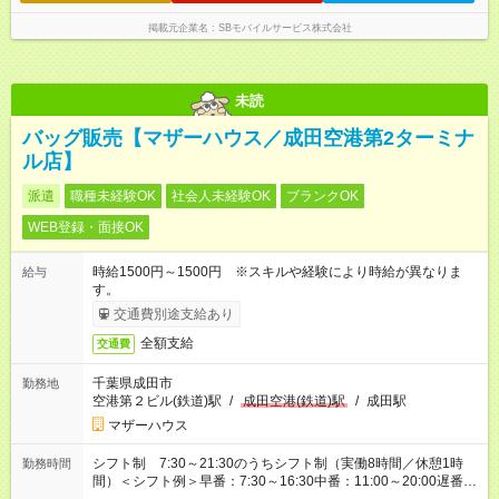
掲載元企業名
SBモバイルサービス株式会社
未読
バッグ販売【マザーハウス／成田空港第2ターミナ
ル店】
派遣
職種未経験OK
社会人未経験OK
ブランクOK
WEB登録・面接OK
時給1500円～1500円 ※スキルや経験により時給が異なりま
給与
す。
交通費別途支給あり
全額支給
交通費
千葉県成田市
勤務地
空港第２ビル(鉄道)駅
/
成田空港(鉄道)駅
/
成田駅
マザーハウス
シフト制 7:30～21:30のうちシフト制（実働8時間／休憩1時
勤務時間
間）＜シフト例＞早番：7:30～16:30中番：11:00～20:00遅番：