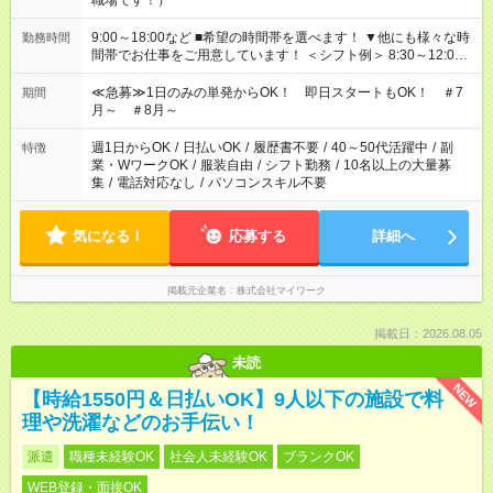
職場です！）
9:00～18:00など ■希望の時間帯を選べます！ ▼他にも様々な時
勤務時間
間帯でお仕事をご用意しています！ ＜シフト例＞ 8:30～12:00
17:00～22:00 13:00～22:00 22:00～翌6:00 など
≪急募≫1日のみの単発からOK！ 即日スタートもOK！ ＃7
期間
月～ ＃8月～
週1日からOK
/
日払いOK
/
履歴書不要
/
40～50代活躍中
/
副
特徴
業・WワークOK
/
服装自由
/
シフト勤務
/
10名以上の大量募
集
/
電話対応なし
/
パソコンスキル不要
気になる！
応募する
詳細へ
掲載元企業名
株式会社マイワーク
掲載日：2026.08.05
未読
NEW
【時給1550円＆日払いOK】9人以下の施設で料
理や洗濯などのお手伝い！
派遣
職種未経験OK
社会人未経験OK
ブランクOK
WEB登録・面接OK