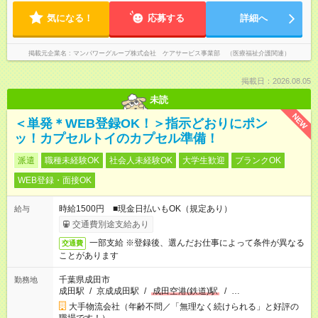
気になる！
応募する
詳細へ
掲載元企業名
マンパワーグループ株式会社 ケアサービス事業部 （医療福祉介護関連）
掲載日：2026.08.05
未読
NEW
＜単発＊WEB登録OK！＞指示どおりにポン
ッ！カプセルトイのカプセル準備！
派遣
職種未経験OK
社会人未経験OK
大学生歓迎
ブランクOK
WEB登録・面接OK
時給1500円 ■現金日払いもOK（規定あり）
給与
交通費別途支給あり
一部支給 ※登録後、選んだお仕事によって条件が異なる
交通費
ことがあります
千葉県成田市
勤務地
成田駅
/
京成成田駅
/
成田空港(鉄道)駅
/
…
大手物流会社（年齢不問／「無理なく続けられる」と好評の