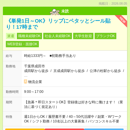
掲載日：2026.08.05
未読
NEW
《単発1日～OK》リップにペタッとシール貼
り！17時まで
派遣
職種未経験OK
社会人未経験OK
大学生歓迎
ブランクOK
WEB登録・面接OK
時給1333円～ ■初勤務手当あり
給与
千葉県成田市
勤務地
成田駅から徒歩
/
京成成田駅から徒歩
/
公津の杜駅から徒歩
/
…
物流企業
9:00～17:00
勤務時間
【急募＊即日スタートOK】登録後は好きな時に働けます！（業
期間
法に基づく規定あり）
週1日からOK
/
履歴書不要
/
40～50代活躍中
/
副業・Wワーク
特徴
OK
/
シフト勤務
/
10名以上の大量募集
/
パソコンスキル不要