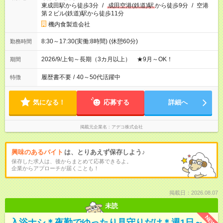
東成田駅から徒歩3分
/
成田空港(鉄道)駅
から徒歩9分
/
空港
第２ビル(鉄道)駅から徒歩11分
機内食製造会社
8:30～17:30(実働:8時間) (休憩60分)
勤務時間
2026/9/上旬～長期（3カ月以上） ★9月～OK！
期間
履歴書不要
/
40～50代活躍中
特徴
気になる！
応募する
詳細へ
掲載元企業名
アデコ株式会社
興味のあるバイト
は、とりあえず保存しよう♪
保存した求人は、後からまとめて応募できるよ。
企業からアプローチが届くことも！
掲載日：2026.08.07
未読
NEW
入浴ナシ＊夜勤でゆったり見守りだけ＊週1日～