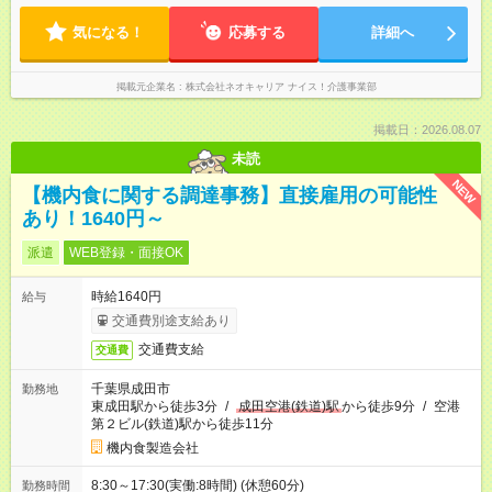
気になる！
応募する
詳細へ
掲載元企業名
株式会社ネオキャリア ナイス！介護事業部
掲載日：2026.08.07
未読
NEW
【機内食に関する調達事務】直接雇用の可能性
あり！1640円～
派遣
WEB登録・面接OK
時給1640円
給与
交通費別途支給あり
交通費支給
交通費
千葉県成田市
勤務地
東成田駅から徒歩3分
/
成田空港(鉄道)駅
から徒歩9分
/
空港
第２ビル(鉄道)駅から徒歩11分
機内食製造会社
8:30～17:30(実働:8時間) (休憩60分)
勤務時間