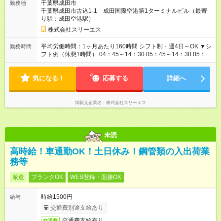
千葉県成田市
勤務地
夜手当支給 実働8時間／日を超えた分は残業代、 22時以降の勤
千葉県成田市古込1-1 成田国際空港第1ターミナルビル（最寄
務は深夜手当支給あり 【試用期間】試用期間あり 試用期間の長
り駅：成田空港駅）
さ：2ヶ月 ※ 雇用形態と給与に、本採用時と異なる部分がありま
す。 雇用形態：本採用時と同じです。 給与：時給 1,300円以上
株式会社スリーエス
平均労働時間：1ヶ月あたり160時間 シフト制・週4日～OK ▼シ
勤務時間
フト例（休憩1時間） 04：45～14：30 05：45～14：30 05：
45～17：30 09：15～17：30 13：15～22：00 13：15～23：
30 14：15～23：00 14：15～23：30 ※勤務時間の相談可 ※イ
気になる！
レギュラー等により残業の可能性あり 平均労働時間：1ヶ月あた
応募する
詳細へ
り160時間 シフト制・週4日～OK ▼シフト例（休憩1時間）
04：45～14：30 05：45～14：30 05：45～17：30 09：15～
17：30 13：15～22：00 13：15～23：30 14：15～23：00
掲載元企業名
株式会社スリーエス
14：15～23：30 ※勤務時間の相談可 ※イレギュラー等により残
業の可能性あり
未読
高時給！車通勤OK！土日休み！鋼管類の入出荷業
務等
派遣
ブランクOK
WEB登録・面接OK
時給1500円
給与
交通費別途支給あり
交通費支給有り
交通費