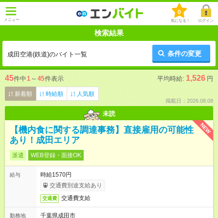
0
メニュー
気になる！
ログイン
検索結果
条件の変更
成田空港(鉄道)のバイト一覧
45
1,526
件中
1
～
45
件表示
平均時給:
円
新着順
時給順
人気順
掲載日：2026.08.08
未読
NEW
【機内食に関する調達事務】直接雇用の可能性
あり！成田エリア
派遣
WEB登録・面接OK
時給1570円
給与
交通費別途支給あり
交通費支給
交通費
千葉県成田市
勤務地