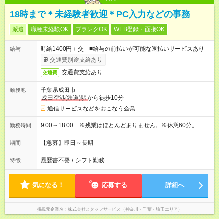
18時まで＊未経験者歓迎＊PC入力などの事務
派遣
職種未経験OK
ブランクOK
WEB登録・面接OK
時給1400円＋交 ■給与の前払いが可能な速払いサービスあり
給与
交通費別途支給あり
交通費支給あり
交通費
千葉県成田市
勤務地
成田空港(鉄道)駅
から徒歩10分
通信サービスなどをおこなう企業
9:00～18:00 ※残業はほとんどありません。※休憩60分。
勤務時間
【急募】即日～長期
期間
履歴書不要
/
シフト勤務
特徴
気になる！
応募する
詳細へ
掲載元企業名
株式会社スタッフサービス（神奈川・千葉・埼玉エリア）