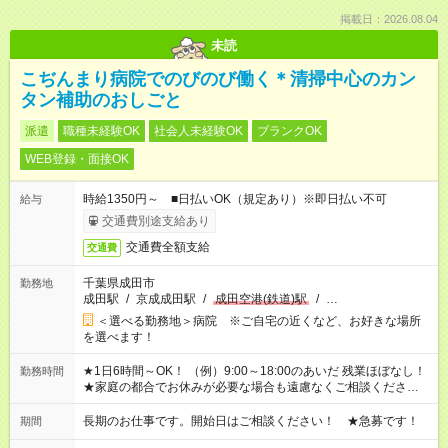
掲載日：2026.08.04
未読
こぢんまり病院でのびのび働く＊清掃中心のカン
タン補助のおしごと
派遣
職種未経験OK
社会人未経験OK
ブランクOK
WEB登録・面接OK
時給1350円～ ■日払いOK（規定あり）※即日払い不可
給与
交通費別途支給あり
交通費全額支給
交通費
千葉県成田市
勤務地
成田駅
/
京成成田駅
/
成田空港(鉄道)駅
/
…
＜選べる勤務地＞病院 ※ご自宅の近くなど、お好きな場所
を選べます！
★1日6時間～OK！ （例）9:00～18:00のあいだ 残業ほぼなし！
勤務時間
★家庭の都合でお休みが必要な場合も遠慮なくご相談ください。
※シフトはご希望に合わせて調整可能です。 その他、 ＊週4日・
1日7時間 ＊日勤のみ ＊土日休み ＊午前だけ・午後だけ ＊平日
長期のお仕事です。開始日はご相談ください！ ★急募です！
期間
のみ・土日のみ ＊Wワークや扶養内 など、いろんなシフトのお