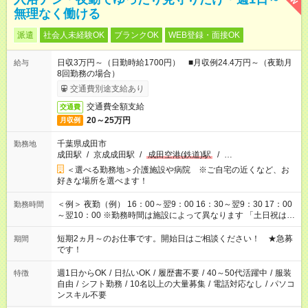
無理なく働ける
派遣
社会人未経験OK
ブランクOK
WEB登録・面接OK
日収3万円～（日勤時給1700円） ■月収例24.4万円～（夜勤月
給与
8回勤務の場合）
交通費別途支給あり
交通費全額支給
交通費
20～25万円
月収例
千葉県成田市
勤務地
成田駅
/
京成成田駅
/
成田空港(鉄道)駅
/
…
＜選べる勤務地＞介護施設や病院 ※ご自宅の近くなど、お
好きな場所を選べます！
＜例＞ 夜勤（例） 16：00～翌9：00 16：30～翌9：30 17：00
勤務時間
～翌10：00 ※勤務時間は施設によって異なります 「土日祝は休
みたい」 「しっかり稼ぎたい」 「もう少し遅い時間から始めた
い」など ご希望にあったお仕事をご案内いたします。 ※未経験
短期2ヵ月～のお仕事です。開始日はご相談ください！ ★急募
期間
の方の場合は1～2ヶ月間は日中での仕事を経験いただき、 お
です！
仕事に慣れてからの夜勤になります。 ★家庭の都合でお休みが
必要な場合も遠慮なくご相談ください。
週1日からOK
/
日払いOK
/
履歴書不要
/
40～50代活躍中
/
服装
特徴
自由
/
シフト勤務
/
10名以上の大量募集
/
電話対応なし
/
パソコ
ンスキル不要