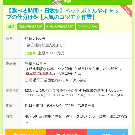
未読
NEW
【選べる時間・日数✨】ペットボトルやキャッ
プの仕分け☕【人気のコツモク作業】
派遣
職種未経験OK
社会人未経験OK
ブランクOK
時給1,300円
給与
交通費別途支給あり
上限20,000円/月
交通費
千葉県成田市
勤務地
京成成田駅から車、バス20分
/
成田駅から車、バス20分
/
成田空港(鉄道)駅
から車10分
/
…
野毛平工業団地内のリサイクル業者
8:00～17:30の間で希望の時間帯 ≪時間帯の例≫ 1. 08:00～
勤務時間
12:00（4ｈ） 2. 10:00～15:00（5ｈ） 3. 13:30～17:30（4ｈ）
等 3h勤務や5h～勤務など柔軟に対応致します。 ご希望があれば
ご相談ください。 実働6時間未満の場合は休憩なし ※水分補給や
即日～長期（9月～OK）#急募 #10名募集
期間
トイレなど適宜可能 実働6時間以上の場合は休憩60分
40～50代活躍中
/
副業・WワークOK
/
シフト勤務
/
電話対応な
特徴
し