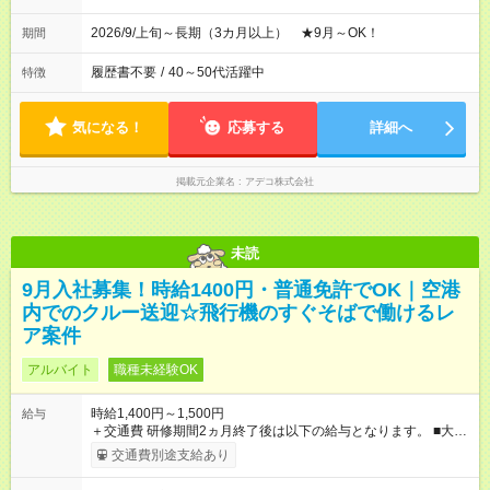
2026/9/上旬～長期（3カ月以上） ★9月～OK！
期間
履歴書不要
/
40～50代活躍中
特徴
気になる！
応募する
詳細へ
掲載元企業名
アデコ株式会社
未読
9月入社募集！時給1400円・普通免許でOK｜空港
内でのクルー送迎☆飛行機のすぐそばで働けるレ
ア案件
アルバイト
職種未経験OK
時給1,400円～1,500円
給与
＋交通費 研修期間2ヵ月終了後は以下の給与となります。 ■大型
二種免許をお持ちの方かつ、 制限エリア内の運転経験がある方
交通費別途支給あり
（※規定あり） ：時給1500円 ■それ以外の方：時給1400円 ＝
＝＝ ◆交通費支給あり（※規定有） 上限1000円/日 ◆残業代・深