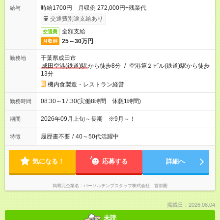
時給1700円 月収例 272,000円+残業代
給与
交通費別途支給あり
全額支給
交通費
25～30万円
月収例
千葉県成田市
勤務地
成田空港(鉄道)駅
から徒歩8分
/
空港第２ビル(鉄道)駅から徒歩
13分
機内食製造・レストラン経営
08:30～17:30(実働8時間 休憩1時間)
勤務時間
2026年09月上旬～長期 ※9月～！
期間
履歴書不要
/
40～50代活躍中
特徴
気になる！
応募する
詳細へ
掲載元企業名
パーソルテンプスタッフ株式会社 首都圏
掲載日：2026.08.04
未読