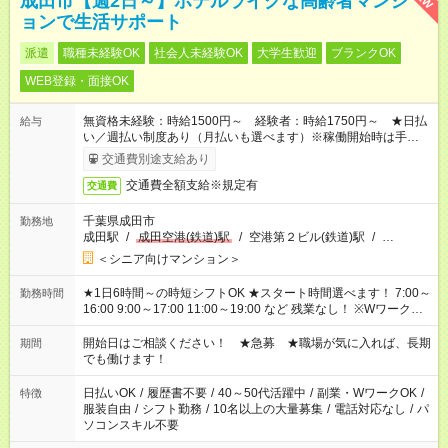
成田市【週2日～】ホテルライクな高齢者マンシ
ョンで生活サポート
派遣
職種未経験OK
社会人未経験OK
大学生歓迎
ブランクOK
WEB登録・面接OK
無資格未経験：時給1500円～ 経験者：時給1750円～ ★日払
給与
い／週払い制度あり（月払いも選べます）※稼働開始時は手続き
完了次第のお支払いとなります。
交通費別途支給あり
交通費全額支給※規定有
交通費
千葉県成田市
勤務地
成田駅
/
成田空港(鉄道)駅
/
空港第２ビル(鉄道)駅
/
…
＜シニア向けマンション＞
★1日6時間～の時短シフトOK ★スタート時間選べます！ 7:00～
勤務時間
16:00 9:00～17:00 11:00～19:00 など 残業なし！ ※Wワークの
場合、他のお仕事と合わせ週40時間超の就業はご案内できませ
ん ※法令に基づき、週20時間以上勤務は社会保険への加入対象
開始日はご相談ください！ ★急募 ★職場が気に入れば、長期
期間
となります ※労働者派遣法（日雇い派遣の原則禁止）により、
でも働けます！
短時間・短期間の就業はご案内が難しい場合があります
日払いOK
/
履歴書不要
/
40～50代活躍中
/
副業・WワークOK
/
特徴
服装自由
/
シフト勤務
/
10名以上の大量募集
/
電話対応なし
/
パ
ソコンスキル不要