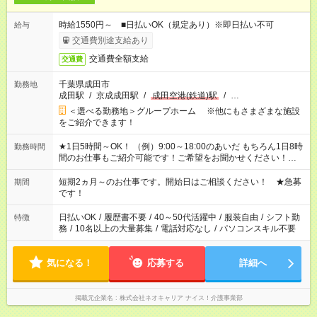
時給1550円～ ■日払いOK（規定あり）※即日払い不可
給与
交通費別途支給あり
交通費全額支給
交通費
千葉県成田市
勤務地
成田駅
/
京成成田駅
/
成田空港(鉄道)駅
/
…
＜選べる勤務地＞グループホーム ※他にもさまざまな施設
をご紹介できます！
★1日5時間～OK！ （例）9:00～18:00のあいだ もちろん1日8時
勤務時間
間のお仕事もご紹介可能です！ご希望をお聞かせください！★家
庭の都合でお休みが必要な場合も遠慮なくご相談ください。 ※
週最低15時間以上の勤務が必要です
短期2ヵ月～のお仕事です。開始日はご相談ください！ ★急募
期間
です！
日払いOK
/
履歴書不要
/
40～50代活躍中
/
服装自由
/
シフト勤
特徴
務
/
10名以上の大量募集
/
電話対応なし
/
パソコンスキル不要
気になる！
応募する
詳細へ
掲載元企業名
株式会社ネオキャリア ナイス！介護事業部