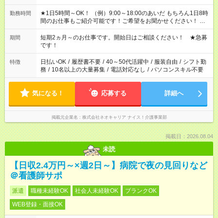
★1日5時間～OK！ （例）9:00～18:00のあいだ もちろん1日8時
勤務時間
間のお仕事もご紹介可能です！ご希望をお聞かせください！ ★
家庭の都合でお休みが必要な場合も遠慮なくご相談ください。
※週最低15時間以上の勤務が必要です
短期2ヵ月～のお仕事です。開始日はご相談ください！ ★急募
期間
です！
日払いOK
/
履歴書不要
/
40～50代活躍中
/
服装自由
/
シフト勤
特徴
務
/
10名以上の大量募集
/
電話対応なし
/
パソコンスキル不要
気になる！
応募する
詳細へ
掲載元企業名
株式会社ネオキャリア ナイス！介護事業部
掲載日：2026.08.04
未読
【日収2.4万円～×週2日～】病院で夜の見回りなど
＠看護師サポ
派遣
職種未経験OK
社会人未経験OK
ブランクOK
WEB登録・面接OK