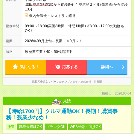
成田空港(鉄道)駅
から徒歩8分
/
空港第２ビル(鉄道)駅から徒歩
13分
機内食製造・レストラン経営
09:00～18:00(実働8時間 休憩1時間) ※8:00～17:00の勤務も
勤務時間
OK！
2026年09月上旬～長期 ※9月～！
期間
履歴書不要
/
40～50代活躍中
特徴
気になる！
応募する
詳細へ
掲載元企業名
パーソルテンプスタッフ株式会社 首都圏
掲載日：2026.08.04
未読
【時給1700円】クルマ通勤OK！長期！購買事
務！残業少なめ！
派遣
職種未経験OK
ブランクOK
WEB登録・面接OK