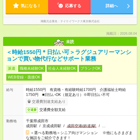
気になる！
応募する
詳細へ
掲載元企業名
テイケイワークス東京株式会社
掲載日：2026.08.04
未読
＜時給1550円＊日払い可＞ラグジュアリーマンシ
ョンで買い物代行などサポート業務
派遣
職種未経験OK
社会人未経験OK
ブランクOK
WEB登録・面接OK
時給1550円 有資格・有経験時給1700円 介護福祉士時給
給与
1750円 ■日払いOK（規定あり）※即日払い不可
交通費別途支給あり
交通費全額支給
交通費
千葉県成田市
勤務地
成田駅
/
京成成田駅
/
成田空港(鉄道)駅
/
…
＜選べる勤務地＞シニア向けマンション ※他にもさまざま
な施設をご紹介できます！