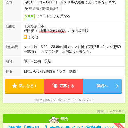
時給1500円～1700円 ※スキルや経験によって異なります。
給与
交通費別途支給あり
ブランドにより異なる
交通費
千葉県成田市
勤務地
成田駅
/
成田空港(鉄道)駅
/
京成成田駅
その他
シフト制 6:00～23:00の間でシフト制（実働7.5～8h／休憩60
勤務時間
～90分） ※ブランド、店舗により異なる。
即日～短期・長期
期間
日払いOK
/
服装自由
/
シフト勤務
特徴
気になる！
応募する
詳細へ
掲載元企業名
株式会社シーエーセールススタッフ
掲載日：2026.08.05
未読
NEW