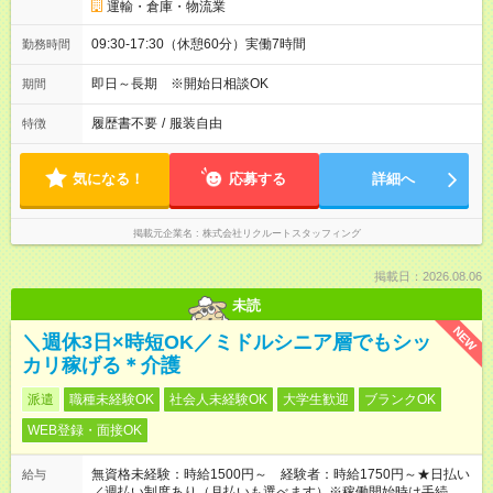
運輸・倉庫・物流業
09:30-17:30（休憩60分）実働7時間
勤務時間
即日～長期 ※開始日相談OK
期間
履歴書不要
/
服装自由
特徴
気になる！
応募する
詳細へ
掲載元企業名
株式会社リクルートスタッフィング
掲載日：2026.08.06
未読
NEW
＼週休3日×時短OK／ミドルシニア層でもシッ
カリ稼げる＊介護
派遣
職種未経験OK
社会人未経験OK
大学生歓迎
ブランクOK
WEB登録・面接OK
無資格未経験：時給1500円～ 経験者：時給1750円～★日払い
給与
／週払い制度あり（月払いも選べます）※稼働開始時は手続き完