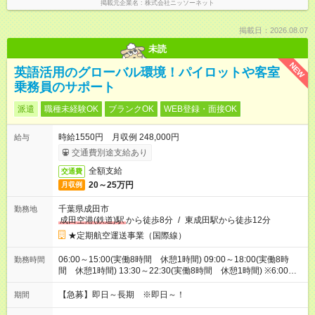
掲載元企業名
株式会社ニッソーネット
掲載日：2026.08.07
未読
NEW
英語活用のグローバル環境！パイロットや客室
乗務員のサポート
派遣
職種未経験OK
ブランクOK
WEB登録・面接OK
時給1550円 月収例 248,000円
給与
交通費別途支給あり
全額支給
交通費
20～25万円
月収例
千葉県成田市
勤務地
成田空港(鉄道)駅
から徒歩8分
/
東成田駅から徒歩12分
★定期航空運送事業（国際線）
06:00～15:00(実働8時間 休憩1時間) 09:00～18:00(実働8時
勤務時間
間 休憩1時間) 13:30～22:30(実働8時間 休憩1時間) ※6:00～
22:30まで間で実働8時間のシフト勤務
【急募】即日～長期 ※即日～！
期間