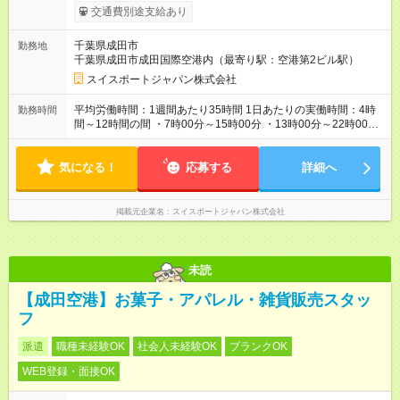
年度実績5か月分） ・入社祝い金10万円支給（6ヶ月後＋1年後
交通費別途支給あり
に分割支給） ・各種手当（住宅／深夜／時間外は1分単位で支
給） ・借上げ社宅制度あり（家賃70％を会社負担／規定あり）
千葉県成田市
勤務地
【年収例】 ・350万円（入社2年目／一般職） ・420万円（入社
千葉県成田市成田国際空港内（最寄り駅：空港第2ビル駅）
5年目／一般職） ・700万円（入社10年目／管理職） 【試用期
間】試用期間あり 試用期間の長さ：6ヶ月 雇用形態、給与は本
スイスポートジャパン株式会社
採用時と同じです。
平均労働時間：1週間あたり35時間 1日あたりの実働時間：4時
勤務時間
間～12時間の間 ・7時00分～15時00分 ・13時00分～22時00分
★平均月に2～3日程度希望休の取得可能（※フライト状況によ
る） ※空港近辺に住むことができる『借上げ社宅制度』が利用
気になる！
できます。 平均労働時間：1週間あたり35時間 1日あたりの実働
応募する
詳細へ
時間：4時間～12時間の間 ・7時00分～15時00分 ・13時00分～
22時00分 ★平均月に2～3日程度希望休の取得可能（※フライト
状況による） ※空港近辺に住むことができる『借上げ社宅制
掲載元企業名
スイスポートジャパン株式会社
度』が利用できます。
未読
【成田空港】お菓子・アパレル・雑貨販売スタッ
フ
派遣
職種未経験OK
社会人未経験OK
ブランクOK
WEB登録・面接OK