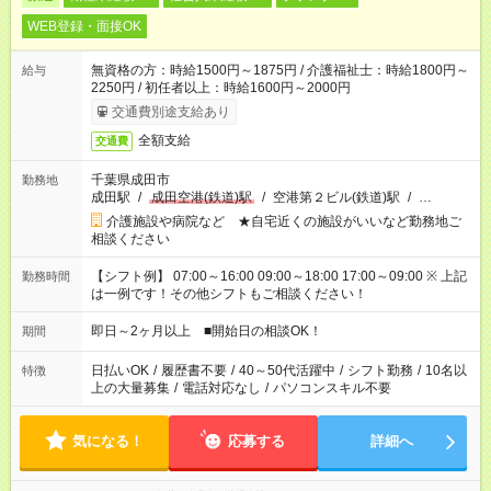
WEB登録・面接OK
無資格の方：時給1500円～1875円 / 介護福祉士：時給1800円～
給与
2250円 / 初任者以上：時給1600円～2000円
交通費別途支給あり
全額支給
交通費
千葉県成田市
勤務地
成田駅
/
成田空港(鉄道)駅
/
空港第２ビル(鉄道)駅
/
…
介護施設や病院など ★自宅近くの施設がいいなど勤務地ご
相談ください
【シフト例】 07:00～16:00 09:00～18:00 17:00～09:00 ※ 上記
勤務時間
は一例です！その他シフトもご相談ください！
即日～2ヶ月以上 ■開始日の相談OK！
期間
日払いOK
/
履歴書不要
/
40～50代活躍中
/
シフト勤務
/
10名以
特徴
上の大量募集
/
電話対応なし
/
パソコンスキル不要
気になる！
応募する
詳細へ