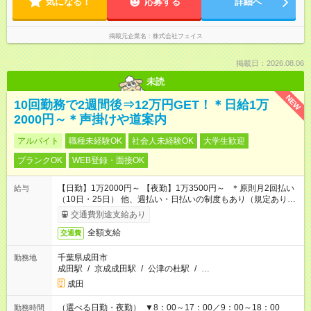
気になる！
応募する
詳細へ
掲載元企業名
株式会社フェイス
掲載日：2026.08.06
未読
NEW
10回勤務で2週間後⇒12万円GET！＊日給1万
2000円～＊声掛けや道案内
アルバイト
職種未経験OK
社会人未経験OK
大学生歓迎
ブランクOK
WEB登録・面接OK
【日勤】1万2000円～ 【夜勤】1万3500円～ ＊原則月2回払い
給与
（10日・25日） 他、週払い・日払いの制度もあり（規定あり）
＃日収1万円以上
交通費別途支給あり
全額支給
交通費
千葉県成田市
勤務地
成田駅
/
京成成田駅
/
公津の杜駅
/
…
成田
（選べる日勤・夜勤） ▼8：00～17：00／9：00～18：00
勤務時間