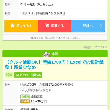
12:30～21:30
即日～長期（6カ月以上）
期間
日払いOK
/
服装自由
/
シフト勤務
特徴
気になる！
応募する
詳細へ
掲載元企業名
株式会社シーエーセールススタッフ
掲載日：2026.08.04
未読
【クルマ通勤OK】時給1700円！Excelでの集計業
務！残業少なめ
派遣
WEB登録・面接OK
時給1700円 月収例 272,000円+残業代
給与
交通費別途支給あり
全額支給
交通費
25～30万円
月収例
千葉県成田市
勤務地