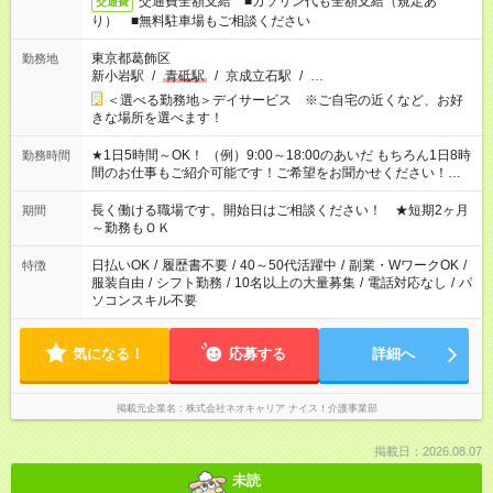
交通費全額支給 ■ガソリン代も全額支給（規定あ
交通費
り） ■無料駐車場もご相談ください
東京都葛飾区
勤務地
新小岩駅
/
青砥駅
/
京成立石駅
/
…
＜選べる勤務地＞デイサービス ※ご自宅の近くなど、お好
きな場所を選べます！
★1日5時間～OK！ （例）9:00～18:00のあいだ もちろん1日8時
勤務時間
間のお仕事もご紹介可能です！ご希望をお聞かせください！★家
庭の都合でお休みが必要な場合も遠慮なくご相談ください。 ※
週最低15時間以上の勤務が必要です
長く働ける職場です。開始日はご相談ください！ ★短期2ヶ月
期間
～勤務もＯＫ
日払いOK
/
履歴書不要
/
40～50代活躍中
/
副業・WワークOK
/
特徴
服装自由
/
シフト勤務
/
10名以上の大量募集
/
電話対応なし
/
パ
ソコンスキル不要
気になる！
応募する
詳細へ
掲載元企業名
株式会社ネオキャリア ナイス！介護事業部
掲載日：2026.08.07
未読