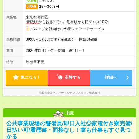
全額支給
交通費
25～30万円
月収例
東京都葛飾区
勤務地
青砥駅
から徒歩11分
/
亀有駅から民間バス10分
グループ会社向けの各種シェアードサービス
09:00～17:30(実働7時間30分 休憩1時間)
勤務時間
2026年09月上旬～長期 ※9月～！
期間
履歴書不要
特徴
気になる！
応募する
詳細へ
掲載元企業名
パーソルテンプスタッフ株式会社
未読
公共事業現場の警備員/即日入社◎家電付き寮完備/
日払い可/履歴書・面接なし！家も仕事もすぐ見つ
かる