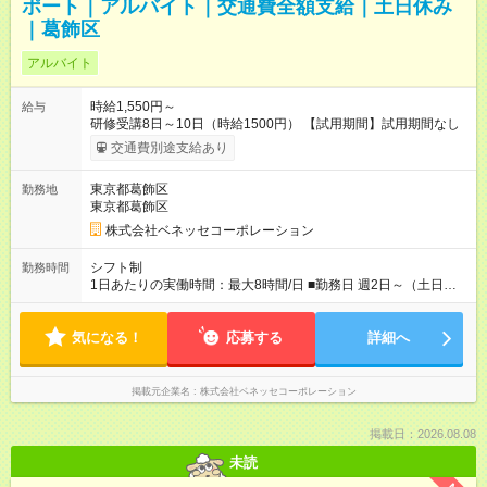
ポート｜アルバイト｜交通費全額支給｜土日休み
｜葛飾区
アルバイト
時給1,550円～
給与
研修受講8日～10日（時給1500円） 【試用期間】試用期間なし
交通費別途支給あり
東京都葛飾区
勤務地
東京都葛飾区
株式会社ベネッセコーポレーション
シフト制
勤務時間
1日あたりの実働時間：最大8時間/日 ■勤務日 週2日～（土日祝
休み） ■勤務時間 学校滞在：8:30※～17:30の間の連続した8時
間（うち休憩１時間）＋自宅での報告書作成1時間 実働8時間/日
気になる！
※勤務時間が8:30～の場合、朝8時半から学校で就業できること
応募する
詳細へ
が必要
掲載元企業名
株式会社ベネッセコーポレーション
掲載日：2026.08.08
未読