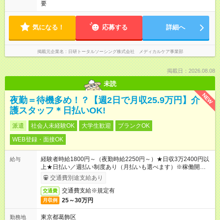
要
気になる！
応募する
詳細へ
掲載元企業名
日研トータルソーシング株式会社 メディカルケア事業部
掲載日：2026.08.08
未読
NEW
夜勤＝待機多め！？【週2日で月収25.9万円】介
護スタッフ＊日払いOK!
派遣
社会人未経験OK
大学生歓迎
ブランクOK
WEB登録・面接OK
経験者時給1800円～（夜勤時給2250円～）★日収3万2400円以
給与
上★日払い／週払い制度あり（月払いも選べます）※稼働開始時
は手続き完了次第のお支払いとなります。
交通費別途支給あり
交通費支給※規定有
交通費
25～30万円
月収例
東京都葛飾区
勤務地