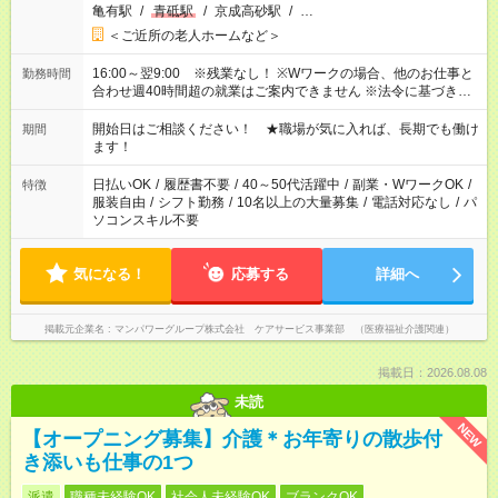
亀有駅
/
青砥駅
/
京成高砂駅
/
…
＜ご近所の老人ホームなど＞
16:00～翌9:00 ※残業なし！ ※Wワークの場合、他のお仕事と
勤務時間
合わせ週40時間超の就業はご案内できません ※法令に基づき、
週20時間以上勤務は社会保険への加入対象となります ※労働者
派遣法（日雇い派遣の原則禁止）により、短時間・短期間の就
開始日はご相談ください！ ★職場が気に入れば、長期でも働け
期間
業はご案内が難しい場合があります
ます！
日払いOK
/
履歴書不要
/
40～50代活躍中
/
副業・WワークOK
/
特徴
服装自由
/
シフト勤務
/
10名以上の大量募集
/
電話対応なし
/
パ
ソコンスキル不要
気になる！
応募する
詳細へ
掲載元企業名
マンパワーグループ株式会社 ケアサービス事業部 （医療福祉介護関連）
掲載日：2026.08.08
未読
NEW
【オープニング募集】介護＊お年寄りの散歩付
き添いも仕事の1つ
派遣
職種未経験OK
社会人未経験OK
ブランクOK