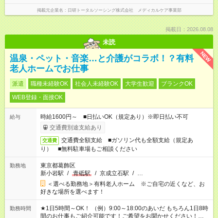
掲載元企業名
日研トータルソーシング株式会社 メディカルケア事業部
掲載日：2026.08.08
未読
NEW
温泉・ペット・音楽…と介護がコラボ！？有料
老人ホームでお仕事
派遣
職種未経験OK
社会人未経験OK
大学生歓迎
ブランクOK
WEB登録・面接OK
時給1600円～ ■日払いOK（規定あり）※即日払い不可
給与
交通費別途支給あり
交通費全額支給 ■ガソリン代も全額支給（規定あ
交通費
り） ■無料駐車場もご相談ください
東京都葛飾区
勤務地
新小岩駅
/
青砥駅
/
京成立石駅
/
…
＜選べる勤務地＞有料老人ホーム ※ご自宅の近くなど、お
好きな場所を選べます！
★1日5時間～OK！ （例）9:00～18:00のあいだ もちろん1日8時
勤務時間
間のお仕事もご紹介可能です！ご希望をお聞かせください！★家