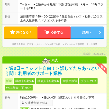
「家族とお休みを合わせたい」 「できれば残業はしたくない」
など、あなたのご希望に沿ったお仕事をご紹介します！ ※Wワ
2ヶ月～ ■ご応募から最短3日後に開始可能 9月～、10月スタ
期間
ーク希望の方へ 今ご覧のお仕事で希望する勤務時間と、もう1つ
ートもOK！
のお仕事の勤務時間。 合計で週40時間を超える場合は応募でき
ません
履歴書不要
/
40～50代活躍中
/
服装自由
/
シフト勤務
/
10名以
特徴
上の大量募集
/
パソコンスキル不要
気になる！
応募する
詳細へ
掲載元企業名
日研トータルソーシング株式会社 メディカルケア事業部 ナース派遣
掲載日：2026.08.07
未読
NEW
＜週3日～＊シフト自由！＞話してたらあっとい
う間！利用者のサポート業務
派遣
職種未経験OK
社会人未経験OK
大学生歓迎
ブランクOK
WEB登録・面接OK
時給1600円～ ■日払いOK（規定あり）※即日払い不可
給与
交通費別途支給あり