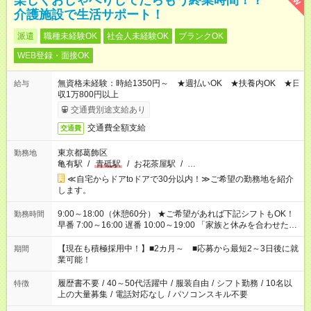
楽しくおしゃべりしてたらもう終業時間！？
介護施設で生活サポート！
派遣
職種未経験OK
社会人未経験OK
ブランクOK
WEB登録・面接OK
無資格未経験：時給1350円～ ★週払いOK ★扶養内OK ★日
給与
収1万800円以上
交通費別途支給あり
交通費全額支給
交通費
東京都葛飾区
勤務地
亀有駅
/
青砥駅
/
お花茶屋駅
/
…
≪自宅からドアtoドアで30分以内！≫ご希望の勤務地を紹介
します。
9:00～18:00（休憩60分） ★ご希望があれば下記シフトもOK！
勤務時間
早番 7:00～16:00 遅番 10:00～19:00 「家族と休みを合わせた
い」 「余裕を持って夕飯の準備がしたい」 「できれば残業はし
たくない」 など、ご希望を教えてくださいね。 ※Wワーク希望
【現在も積極採用中！】■2カ月～ ■応募から最短2～3日後に就
期間
の方へ 複数就業の場合は、合計40時間以内。
業可能！
履歴書不要
/
40～50代活躍中
/
服装自由
/
シフト勤務
/
10名以
特徴
上の大量募集
/
電話対応なし
/
パソコンスキル不要