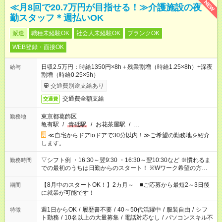
NEW
≪月8回で20.7万円が目指せる！≫介護施設の夜
勤スタッフ＊週払いOK
派遣
職種未経験OK
社会人未経験OK
ブランクOK
WEB登録・面接OK
日収2.5万円：時給1350円×8h＋残業割増（時給1.25×8h）+深夜
給与
割増（時給0.25×5h）
交通費別途支給あり
交通費全額支給
交通費
東京都葛飾区
勤務地
亀有駅
/
青砥駅
/
お花茶屋駅
/
…
≪自宅からドアtoドアで30分以内！≫ご希望の勤務地を紹介
します。
▽シフト例 ・16:30～翌9:30 ・16:30～翌10:30など ※慣れるま
勤務時間
での最初のうちは日勤からのスタート！ ※Wワーク希望の方へ
複数就業の場合は、合計40時間以内。
【8月中のスタートOK！】2カ月～ ■ご応募から最短2～3日後
期間
に就業が可能です！
週1日からOK
/
履歴書不要
/
40～50代活躍中
/
服装自由
/
シフ
特徴
ト勤務
/
10名以上の大量募集
/
電話対応なし
/
パソコンスキル不