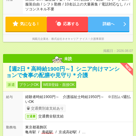
服装自由
/
シフト勤務
/
10名以上の大量募集
/
電話対応なし
/
パ
ソコンスキル不要
気になる！
応募する
詳細へ
掲載元企業名
株式会社ネオキャリア ナイス！介護事業部
掲載日：2026.08.07
未読
NEW
【週2日＊高時給1900円～】シニア向けマンシ
ョンで食事の配膳や見守り＊介護
派遣
ブランクOK
WEB登録・面接OK
経験者時給1900円～ 介護福祉士時給1950円～ ※日払い/週払
給与
いOK
交通費別途支給あり
交通費全額支給
交通費
東京都葛飾区
勤務地
亀有駅
/
青砥駅
/
京成高砂駅
/
…