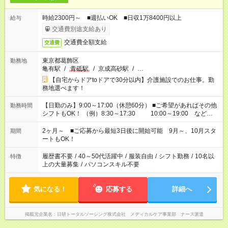
時給2300円～ ■週払いOK ■日収1万8400円以上
給与
交通費別途支給あり
交通費全額支給
交通費
東京都葛飾区
勤務地
亀有駅
/
青砥駅
/
京成高砂駅
/
…
【自宅からドアtoドアで30分以内】介護施設でのお仕事。勤
務地選べます！
【日勤のみ】9:00～17:00（休憩60分） ■ご希望があればその他
勤務時間
シフトもOK！ （例）8:30～17:30 10:00～19:00 など
「家族とお休みを合わせたい」 「できれば残業はしたくない」
など、あなたのご希望に沿ったお仕事をご紹介します！ ※Wワ
2ヶ月～ ■ご応募から最短3日後に開始可能 9月～、10月スタ
期間
ーク希望の方へ 今ご覧のお仕事で希望する勤務時間と、もう1つ
ートもOK！
のお仕事の勤務時間。 合計で週40時間を超える場合は応募でき
ません
履歴書不要
/
40～50代活躍中
/
服装自由
/
シフト勤務
/
10名以
特徴
上の大量募集
/
パソコンスキル不要
気になる！
応募する
詳細へ
掲載元企業名
日研トータルソーシング株式会社 メディカルケア事業部 ナース派遣