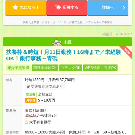
気になる！
応募する
詳細へ
掲載元企業名
日研トータルソーシング株式会社 メディカルケア事業部
掲載日：2026.08.07
未読
NEW
扶養枠＆時短！月11日勤務！16時まで／未経験
OK！銀行事務～青砥
紹介予定派遣
職種未経験OK
ブランクOK
WEB登録・面接OK
時給1330円 月収例 87,780円
給与
交通費別途支給あり
全額支給
交通費
5～10万円
月収例
東京都葛飾区
勤務地
青砥駅
から徒歩2分
大手有名銀行
09:00～16:00(実働6時間 休憩1時間) ※ ※8：50～朝礼あり。
勤務時間