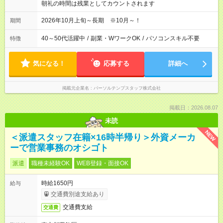
朝礼の時間は残業としてカウントされます
2026年10月上旬～長期 ※10月～！
期間
40～50代活躍中
/
副業・WワークOK
/
パソコンスキル不要
特徴
気になる！
応募する
詳細へ
掲載元企業名
パーソルテンプスタッフ株式会社
掲載日：2026.08.07
未読
NEW
＜派遣スタッフ在籍×16時半帰り＞外資メーカ
ーで営業事務のオシゴト
派遣
職種未経験OK
WEB登録・面接OK
時給1650円
給与
交通費別途支給あり
交通費支給
交通費