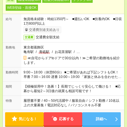
WEB登録・面接OK
無資格未経験：時給1350円～ ■週払いOK ■扶養内OK ■日収
給与
1万800円以上
交通費別途支給あり
交通費全額支給
交通費
東京都葛飾区
勤務地
亀有駅
/
青砥駅
/
お花茶屋駅
/
…
≪自宅からドアtoドアで30分以内！≫ご希望の勤務地を紹介
します。
9:00～18:00（休憩60分） ■ご希望があれば下記シフトもOK！
勤務時間
早番 7:00～16:00 遅番 10:00～19:00 「家族と休みを合わせた
い」 「余裕を持って夕飯の準備がしたい」 「できれば残業はし
たくない」 など、ご希望を教えてくださいね。 ※Wワーク希望
【積極採用中！急募！】長期でじっくり安心して働ける！ ■応
期間
の方へ 今ご覧のお仕事で希望する勤務時間と、もう1つのお仕事
募から最短2～3日後の就業も相談可能です！
の勤務時間。 合計で週40時間を超える場合は応募できません。
履歴書不要
/
40～50代活躍中
/
服装自由
/
シフト勤務
/
10名以
特徴
上の大量募集
/
電話対応なし
/
パソコンスキル不要
気になる！
応募する
詳細へ