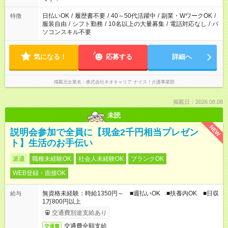
日払いOK
/
履歴書不要
/
40～50代活躍中
/
副業・WワークOK
/
特徴
服装自由
/
シフト勤務
/
10名以上の大量募集
/
電話対応なし
/
パ
ソコンスキル不要
気になる！
応募する
詳細へ
掲載元企業名
株式会社ネオキャリア ナイス！介護事業部
掲載日：2026.08.08
未読
NEW
説明会参加で全員に【現金2千円相当プレゼン
ト】生活のお手伝い
派遣
職種未経験OK
社会人未経験OK
ブランクOK
WEB登録・面接OK
無資格未経験：時給1350円～ ■週払いOK ■扶養内OK ■日収
給与
1万800円以上
交通費別途支給あり
交通費全額支給
交通費