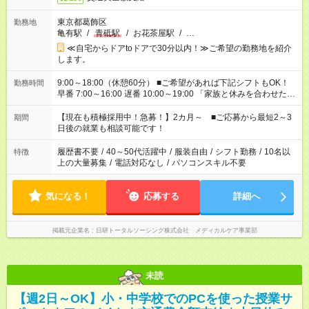
東京都葛飾区
勤務地
亀有駅
/
青砥駅
/
お花茶屋駅
/
…
≪自宅からドアtoドアで30分以内！≫ご希望の勤務地を紹介
します。
9:00～18:00（休憩60分） ■ご希望があれば下記シフトもOK！
勤務時間
早番 7:00～16:00 遅番 10:00～19:00 「家族と休みを合わせた
い」 「余裕を持って夕飯の準備がしたい」 「できれば残業はし
たくない」 など、ご希望を教えてくださいね。 ※Wワーク希望
【現在も積極採用中！急募！】2カ月～ ■ご応募から最短2～3
期間
の方へ 今ご覧のお仕事で希望する勤務時間と、もう1つのお仕事
日後の就業も相談可能です！
の勤務時間。 合計で週40時間を超える場合は応募できません。
履歴書不要
/
40～50代活躍中
/
服装自由
/
シフト勤務
/
10名以
特徴
上の大量募集
/
電話対応なし
/
パソコンスキル不要
気になる！
応募する
詳細へ
掲載元企業名
日研トータルソーシング株式会社 メディカルケア事業部
未読
【週2日～OK】小・中学校でのPCを使った授業サ