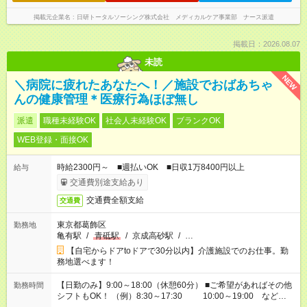
掲載元企業名
日研トータルソーシング株式会社 メディカルケア事業部 ナース派遣
掲載日：2026.08.07
未読
NEW
＼病院に疲れたあなたへ！／施設でおばあちゃ
んの健康管理＊医療行為ほぼ無し
派遣
職種未経験OK
社会人未経験OK
ブランクOK
WEB登録・面接OK
時給2300円～ ■週払いOK ■日収1万8400円以上
給与
交通費別途支給あり
交通費全額支給
交通費
東京都葛飾区
勤務地
亀有駅
/
青砥駅
/
京成高砂駅
/
…
【自宅からドアtoドアで30分以内】介護施設でのお仕事。勤
務地選べます！
【日勤のみ】9:00～18:00（休憩60分） ■ご希望があればその他
勤務時間
シフトもOK！ （例）8:30～17:30 10:00～19:00 など