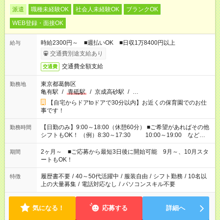
派遣
職種未経験OK
社会人未経験OK
ブランクOK
WEB登録・面接OK
時給2300円～ ■週払いOK ■日収1万8400円以上
給与
交通費別途支給あり
交通費全額支給
交通費
東京都葛飾区
勤務地
亀有駅
/
青砥駅
/
京成高砂駅
/
…
【自宅からドアtoドアで30分以内】お近くの保育園でのお仕
事です！
【日勤のみ】9:00～18:00（休憩60分） ■ご希望があればその他
勤務時間
シフトもOK！ （例）8:30～17:30 10:00～19:00 など
「家族とお休みを合わせたい」 「余裕を持って夕飯の準備がし
たい」 「できれば残業はしたくない」 など、ご希望があれば教
2ヶ月～ ■ご応募から最短3日後に開始可能 9月～、10月スタ
期間
えてくださいね。 ※Wワーク希望の方へ 今ご覧のお仕事で希望
ートもOK！
する勤務時間と、もう1つのお仕事の勤務時間。 合計で週40時
間を超える場合は応募できません
履歴書不要
/
40～50代活躍中
/
服装自由
/
シフト勤務
/
10名以
特徴
上の大量募集
/
電話対応なし
/
パソコンスキル不要
気になる！
応募する
詳細へ