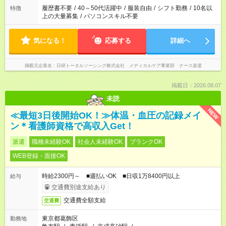
ません
履歴書不要
/
40～50代活躍中
/
服装自由
/
シフト勤務
/
10名以
特徴
上の大量募集
/
パソコンスキル不要
気になる！
応募する
詳細へ
掲載元企業名
日研トータルソーシング株式会社 メディカルケア事業部 ナース派遣
掲載日：2026.08.07
未読
NEW
≪最短3日後開始OK！≫体温・血圧の記録メイ
ン＊看護師資格で高収入Get！
派遣
職種未経験OK
社会人未経験OK
ブランクOK
WEB登録・面接OK
時給2300円～ ■週払いOK ■日収1万8400円以上
給与
交通費別途支給あり
交通費全額支給
交通費
東京都葛飾区
勤務地