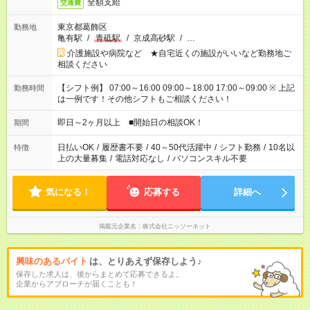
全額支給
交通費
東京都葛飾区
勤務地
亀有駅
/
青砥駅
/
京成高砂駅
/
…
介護施設や病院など ★自宅近くの施設がいいなど勤務地ご
相談ください
【シフト例】 07:00～16:00 09:00～18:00 17:00～09:00 ※ 上記
勤務時間
は一例です！その他シフトもご相談ください！
即日～2ヶ月以上 ■開始日の相談OK！
期間
日払いOK
/
履歴書不要
/
40～50代活躍中
/
シフト勤務
/
10名以
特徴
上の大量募集
/
電話対応なし
/
パソコンスキル不要
気になる！
応募する
詳細へ
掲載元企業名
株式会社ニッソーネット
興味のあるバイト
は、とりあえず保存しよう♪
保存した求人は、後からまとめて応募できるよ。
企業からアプローチが届くことも！