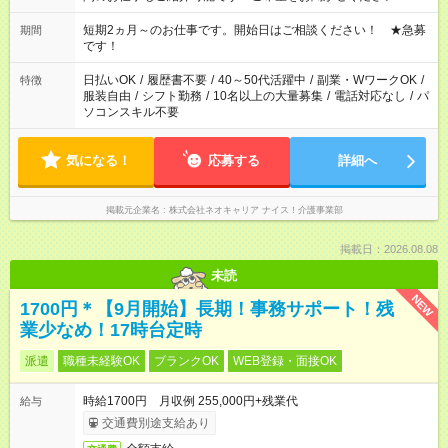
庭の都合でお休みが必要な場合も遠慮なくご相談ください。 ※
週最低15時間以上の勤務が必要です
短期2ヵ月～のお仕事です。開始日はご相談ください！ ★急募
期間
です！
日払いOK
/
履歴書不要
/
40～50代活躍中
/
副業・WワークOK
/
特徴
服装自由
/
シフト勤務
/
10名以上の大量募集
/
電話対応なし
/
パ
ソコンスキル不要
気になる！
応募する
詳細へ
掲載元企業名
株式会社ネオキャリア ナイス！介護事業部
掲載日：2026.08.08
未読
NEW
1700円＊【9月開始】長期！事務サポート！残
業少なめ！17時台定時
派遣
職種未経験OK
ブランクOK
WEB登録・面接OK
時給1700円 月収例 255,000円+残業代
給与
交通費別途支給あり