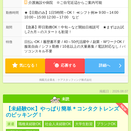
介護施設や病院 ※ご自宅近辺からご案内可能
★【日勤のみ】1日5時間～OK！ ≪シフト例≫ 9:00～14:00
勤務時間
10:00～15:00 12:00～17:00 など
【急募】即日勤務OK！中旬～など開始日相談可 ★まずはお試
期間
し2カ月～のスタートも歓迎！
日払いOK
/
履歴書不要
/
40～50代活躍中
/
副業・WワークOK
/
特徴
服装自由
/
シフト勤務
/
10名以上の大量募集
/
電話対応なし
/
パ
ソコンスキル不要
気になる！
応募する
詳細へ
掲載元企業名
ケアスタッフィング株式会社
掲載日：2026.08.07
未読
NEW
【未経験OK】やっぱり簡単＊コンタクトレンズ
のピッキング！
派遣
職種未経験OK
社会人未経験OK
大学生歓迎
ブランクOK