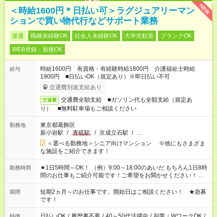
NEW
＜時給1600円＊日払い可＞ラグジュアリーマン
ションで買い物代行などサポート業務
派遣
職種未経験OK
社会人未経験OK
大学生歓迎
ブランクOK
WEB登録・面接OK
時給1600円 有資格・有経験時給1800円 介護福祉士時給
給与
1900円 ■日払いOK（規定あり）※即日払い不可
交通費別途支給あり
交通費全額支給 ■ガソリン代も全額支給（規定あ
交通費
り） ■無料駐車場もご相談ください
東京都葛飾区
勤務地
新小岩駅
/
青砥駅
/
京成立石駅
/
…
＜選べる勤務地＞シニア向けマンション ※他にもさまざま
な施設をご紹介できます！
★1日5時間～OK！ （例）9:00～18:00のあいだ もちろん1日8時
勤務時間
間のお仕事もご紹介可能です！ご希望をお聞かせください！ ★
家庭の都合でお休みが必要な場合も遠慮なくご相談ください。
※週最低15時間以上の勤務が必要です
短期2ヵ月～のお仕事です。開始日はご相談ください！ ★急募
期間
です！
日払いOK
/
履歴書不要
/
40～50代活躍中
/
副業・WワークOK
/
特徴