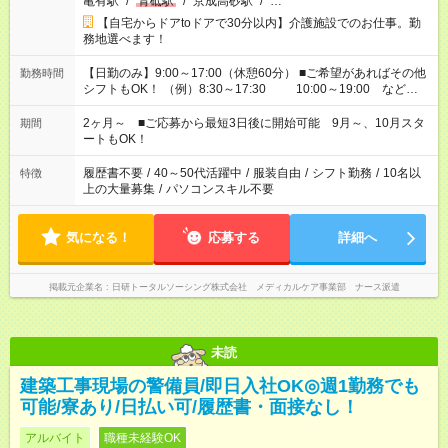
亀有駅
/
青砥駅
/
京成高砂駅
/
…
【自宅からドアtoドアで30分以内】介護施設でのお仕事。勤
務地選べます！
【日勤のみ】9:00～17:00（休憩60分） ■ご希望があればその他
勤務時間
シフトもOK！ （例）8:30～17:30 10:00～19:00 など
「家族とお休みを合わせたい」 「できれば残業はしたくない」
など、あなたのご希望に沿ったお仕事をご紹介します！ ※Wワ
2ヶ月～ ■ご応募から最短3日後に開始可能 9月～、10月スタ
期間
ーク希望の方へ 今ご覧のお仕事で希望する勤務時間と、もう1つ
ートもOK！
のお仕事の勤務時間。 合計で週40時間を超える場合は応募でき
ません
履歴書不要
/
40～50代活躍中
/
服装自由
/
シフト勤務
/
10名以
特徴
上の大量募集
/
パソコンスキル不要
気になる！
応募する
詳細へ
掲載元企業名
日研トータルソーシング株式会社 メディカルケア事業部 ナース派遣
未読
建築工事現場の警備員/即日入社OK◎週1勤務でも
可能/寮あり/日払い可/履歴書・面接なし！
アルバイト
職種未経験OK