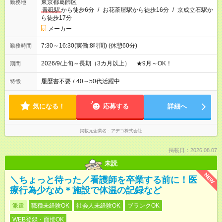
東京都葛飾区
勤務地
青砥駅
から徒歩6分
/
お花茶屋駅から徒歩16分
/
京成立石駅か
ら徒歩17分
メーカー
7:30～16:30(実働:8時間) (休憩60分)
勤務時間
2026/9/上旬～長期（3カ月以上） ★9月～OK！
期間
履歴書不要
/
40～50代活躍中
特徴
気になる！
応募する
詳細へ
掲載元企業名
アデコ株式会社
掲載日：2026.08.07
未読
NEW
＼ちょっと待った／看護師を卒業する前に！医
療行為少なめ＊施設で体温の記録など
派遣
職種未経験OK
社会人未経験OK
ブランクOK
WEB登録・面接OK