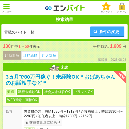
0
メニュー
気になる！
ログイン
検索結果
条件の変更
青砥のバイト一覧
130
1,609
件中
1
～
50
件表示
平均時給:
円
新着順
時給順
人気順
掲載日：2026.08.08
未読
NEW
3ヵ月で80万円稼ぐ！未経験OK＊おばあちゃん
のお話相手など＊
派遣
職種未経験OK
社会人未経験OK
ブランクOK
WEB登録・面接OK
無資格の方：時給1530円～1912円 / 介護福祉士：時給1830円～
給与
2287円 / 初任者以上：時給1730円～2162円
交通費別途支給あり