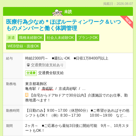
掲載日：2026.08.07
未読
NEW
医療行為少なめ＊ほぼルーティンワーク＆いつ
ものメンバーと働く体調管理
派遣
職種未経験OK
社会人未経験OK
ブランクOK
WEB登録・面接OK
時給2300円～ ■週払いOK ■日収1万8400円以上
給与
交通費別途支給あり
交通費全額支給
交通費
東京都葛飾区
勤務地
亀有駅
/
青砥駅
/
京成高砂駅
/
…
【自宅からドアtoドアで30分以内】介護施設でのお仕事。勤
務地選べます！
【日勤のみ】9:00～17:00（休憩60分） ■ご希望があればその他
勤務時間
シフトもOK！ （例）8:30～17:30 10:00～19:00 など
「家族とお休みを合わせたい」 「できれば残業はしたくない」
など、あなたのご希望に沿ったお仕事をご紹介します！ ※Wワ
2ヶ月～ ■ご応募から最短3日後に開始可能 9月～、10月スタ
期間
ーク希望の方へ 今ご覧のお仕事で希望する勤務時間と、もう1つ
ートもOK！
のお仕事の勤務時間。 合計で週40時間を超える場合は応募でき