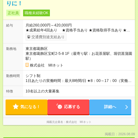
りに！
正社員
職種未経験OK
月給260,000円～420,000円
給与
★成果給年4回あり ★資格手当あり ★資格取得手当あり ★遠
方社員支援引っ越しもしくは1か月住宅手当あり ▼給与のポイン
交通費別途支給あり
ト 業務や役職を積極的に引き受けてくださる方に関しては給与
面でも優遇させていただきたく思っています。特定のルールは
東京都葛飾区
勤務地
ありませんので、早々に給与を上げていきたい方には役職と業
東京都葛飾区宝町2-5-8 1F（最寄り駅：お花茶屋駅、堀切菖蒲園
務範囲に応じた待遇を用意させていただきます。ぜひ積極的に
駅）
意見を出していってください。※年収例通り2年目から500,0000
以上の待遇を実現する事も可能です。 まだまだ新しい会社です
株式会社 MIネット
ので、大枠のルールは決めているものの1人1人が実現した自分
に近づけるように時には会社のルールを越えた形で従業員が実
シフト制
勤務時間
現したい人生の為に会社としても協力をしていきたいと思って
1日あたりの実働時間：最大8時間/日 ★8：00～17：00（実働8
います。 新しい家族が増えた、欲しいものがあるなど個別の事
時間） ★残業は月平均20時間以下★ その日に対応する業務が終
情はあると思いますのでその実現の為に応えていきたいと思い
わっていれば、定時に関係なく退社してOKです。 プライベート
10名以上の大量募集
特徴
ます。 【試用期間】試用期間あり 試用期間の長さ：3ヶ月 雇用
や家族との時間を充実させたい、どうしても参加したい行事が
形態、給与は本採用時と同じです。
あるなど 業務完了が前提ですが会社として柔軟に対応していま
す。
気になる！
応募する
詳細へ
掲載元企業名
株式会社 MIネット
掲載日：2026.08.09