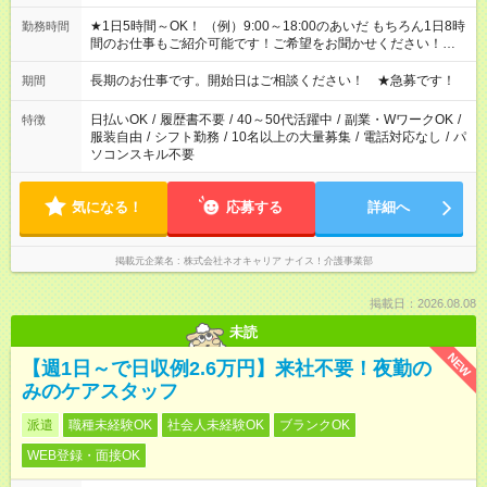
★1日5時間～OK！ （例）9:00～18:00のあいだ もちろん1日8時
勤務時間
間のお仕事もご紹介可能です！ご希望をお聞かせください！★家
庭の都合でお休みが必要な場合も遠慮なくご相談ください。 ※
週最低15時間以上の勤務が必要です
長期のお仕事です。開始日はご相談ください！ ★急募です！
期間
日払いOK
/
履歴書不要
/
40～50代活躍中
/
副業・WワークOK
/
特徴
服装自由
/
シフト勤務
/
10名以上の大量募集
/
電話対応なし
/
パ
ソコンスキル不要
気になる！
応募する
詳細へ
掲載元企業名
株式会社ネオキャリア ナイス！介護事業部
掲載日：2026.08.08
未読
NEW
【週1日～で日収例2.6万円】来社不要！夜勤の
みのケアスタッフ
派遣
職種未経験OK
社会人未経験OK
ブランクOK
WEB登録・面接OK