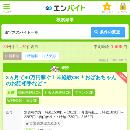
0
メニュー
気になる！
ログイン
検索結果
条件の変更
四ツ木のバイト一覧
73
1,608
件中
1
～
50
件表示
平均時給:
円
新着順
時給順
人気順
掲載日：2026.08.09
未読
NEW
3ヵ月で80万円稼ぐ！未経験OK＊おばあちゃん
のお話相手など＊
派遣
職種未経験OK
社会人未経験OK
ブランクOK
WEB登録・面接OK
無資格の方：時給1530円～1912円 / 介護福祉士：時給1830円～
給与
2287円 / 初任者以上：時給1730円～2162円
交通費別途支給あり