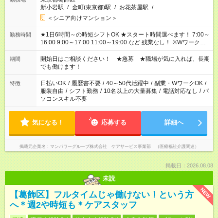
新小岩駅
/
金町(東京都)駅
/
お花茶屋駅
/
…
＜シニア向けマンション＞
★1日6時間～の時短シフトOK ★スタート時間選べます！ 7:00～
勤務時間
16:00 9:00～17:00 11:00～19:00 など 残業なし！ ※Wワークの
場合、他のお仕事と合わせ週40時間超の就業はご案内できませ
ん ※法令に基づき、週20時間以上勤務は社会保険への加入対象
開始日はご相談ください！ ★急募 ★職場が気に入れば、長期
期間
となります ※労働者派遣法（日雇い派遣の原則禁止）により、
でも働けます！
短時間・短期間の就業はご案内が難しい場合があります
日払いOK
/
履歴書不要
/
40～50代活躍中
/
副業・WワークOK
/
特徴
服装自由
/
シフト勤務
/
10名以上の大量募集
/
電話対応なし
/
パ
ソコンスキル不要
気になる！
応募する
詳細へ
掲載元企業名
マンパワーグループ株式会社 ケアサービス事業部 （医療福祉介護関連）
掲載日：2026.08.08
未読
NEW
【葛飾区】フルタイムじゃ働けない！という方
へ＊週2や時短も＊ケアスタッフ