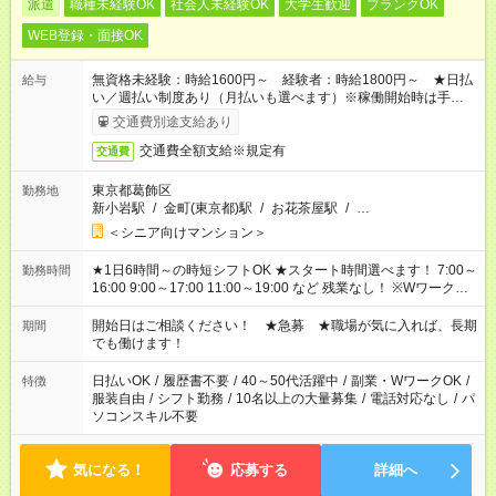
派遣
職種未経験OK
社会人未経験OK
大学生歓迎
ブランクOK
WEB登録・面接OK
無資格未経験：時給1600円～ 経験者：時給1800円～ ★日払
給与
い／週払い制度あり（月払いも選べます）※稼働開始時は手続き
完了次第のお支払いとなります。
交通費別途支給あり
交通費全額支給※規定有
交通費
東京都葛飾区
勤務地
新小岩駅
/
金町(東京都)駅
/
お花茶屋駅
/
…
＜シニア向けマンション＞
★1日6時間～の時短シフトOK ★スタート時間選べます！ 7:00～
勤務時間
16:00 9:00～17:00 11:00～19:00 など 残業なし！ ※Wワークの
場合、他のお仕事と合わせ週40時間超の就業はご案内できませ
ん ※法令に基づき、週20時間以上勤務は社会保険への加入対象
開始日はご相談ください！ ★急募 ★職場が気に入れば、長期
期間
となります ※労働者派遣法（日雇い派遣の原則禁止）により、
でも働けます！
短時間・短期間の就業はご案内が難しい場合があります
日払いOK
/
履歴書不要
/
40～50代活躍中
/
副業・WワークOK
/
特徴
服装自由
/
シフト勤務
/
10名以上の大量募集
/
電話対応なし
/
パ
ソコンスキル不要
気になる！
応募する
詳細へ