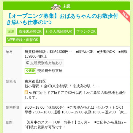
未読
NEW
【オープニング募集】おばあちゃんのお散歩付
き添いも仕事の1つ
派遣
職種未経験OK
社会人未経験OK
ブランクOK
WEB登録・面接OK
無資格未経験：時給1350円～ ■週払いOK ■扶養内OK ■日収
給与
1万800円以上
交通費別途支給あり
交通費全額支給
交通費
東京都葛飾区
勤務地
新小岩駅
/
金町(東京都)駅
/
京成高砂駅
/
…
≪自宅からドアtoドアで30分以内！≫ご希望の勤務地を紹介
します。
9:00～18:00（休憩60分） ■ご希望があれば下記シフトもOK！
勤務時間
早番 7:00～16:00 遅番 10:00～19:00 夜勤 16:30～翌9:30 「家族
と休みを合わせたい」 「余裕を持って夕飯の準備がしたい」
「できれば残業はしたくない」 など、ご希望を教えてください
【8月中のスタートOK！急募！】2カ月～ ■ご応募から最短2～
期間
ね。 ※Wワーク希望の方へ 今ご覧のお仕事で希望する勤務時間
3日後に就業が可能です！
と、もう1つのお仕事の勤務時間。 合計で週40時間を超える場