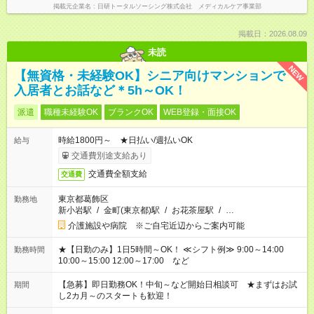
掲載元企業名
日研トータルソーシング株式会社 メディカルケア事業部
掲載日：2026.08.09
未読
NEW
【無資格・未経験OK】シニア向けマンションで
入居者とお話など＊5h～OK！
派遣
職種未経験OK
ブランクOK
WEB登録・面接OK
時給1800円～ ★日払い/週払いOK
給与
交通費別途支給あり
交通費全額支給
交通費
東京都葛飾区
勤務地
新小岩駅
/
金町(東京都)駅
/
お花茶屋駅
/
…
介護施設や病院 ※ご自宅近辺からご案内可能
★【日勤のみ】1日5時間～OK！ ≪シフト例≫ 9:00～14:00
勤務時間
10:00～15:00 12:00～17:00 など
【急募】即日勤務OK！中旬～など開始日相談可 ★まずはお試
期間
し2カ月～のスタートも歓迎！