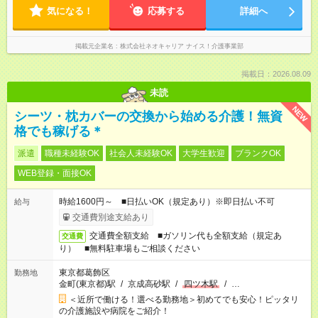
気になる！
応募する
詳細へ
掲載元企業名
株式会社ネオキャリア ナイス！介護事業部
掲載日：2026.08.09
未読
NEW
シーツ・枕カバーの交換から始める介護！無資
格でも稼げる＊
派遣
職種未経験OK
社会人未経験OK
大学生歓迎
ブランクOK
WEB登録・面接OK
時給1600円～ ■日払いOK（規定あり）※即日払い不可
給与
交通費別途支給あり
交通費全額支給 ■ガソリン代も全額支給（規定あ
交通費
り） ■無料駐車場もご相談ください
東京都葛飾区
勤務地
金町(東京都)駅
/
京成高砂駅
/
四ツ木駅
/
…
＜近所で働ける！選べる勤務地＞初めてでも安心！ピッタリ
の介護施設や病院をご紹介！