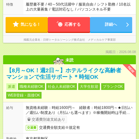
合は応募できません。
履歴書不要
/
40～50代活躍中
/
服装自由
/
シフト勤務
/
10名以
特徴
上の大量募集
/
電話対応なし
/
パソコンスキル不要
気になる！
応募する
詳細へ
掲載元企業名
日研トータルソーシング株式会社 メディカルケア事業部
掲載日：2026.08.08
未読
NEW
【8月～OK！週2日～】ホテルライクな高齢者
マンションで生活サポート＊時短OK
派遣
職種未経験OK
社会人未経験OK
大学生歓迎
ブランクOK
WEB登録・面接OK
無資格未経験：時給1600円～ 経験者：時給1800円～★日払い
給与
／週払い制度あり（月払いも選べます）※稼働開始時は手続き完
了次第のお支払いとなります。
交通費別途支給あり
交通費全額支給※規定有
交通費
東京都葛飾区
勤務地