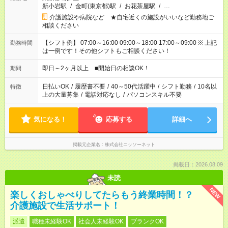
新小岩駅
/
金町(東京都)駅
/
お花茶屋駅
/
…
介護施設や病院など ★自宅近くの施設がいいなど勤務地ご
相談ください
【シフト例】 07:00～16:00 09:00～18:00 17:00～09:00 ※ 上記
勤務時間
は一例です！その他シフトもご相談ください！
即日～2ヶ月以上 ■開始日の相談OK！
期間
日払いOK
/
履歴書不要
/
40～50代活躍中
/
シフト勤務
/
10名以
特徴
上の大量募集
/
電話対応なし
/
パソコンスキル不要
気になる！
応募する
詳細へ
掲載元企業名
株式会社ニッソーネット
掲載日：2026.08.09
未読
NEW
楽しくおしゃべりしてたらもう終業時間！？
介護施設で生活サポート！
派遣
職種未経験OK
社会人未経験OK
ブランクOK