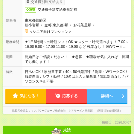
完了次第のお支払いとなります。
交通費別途支給あり
交通費全額支給※規定有
交通費
東京都葛飾区
勤務地
新小岩駅
/
金町(東京都)駅
/
お花茶屋駅
/
…
＜シニア向けマンション＞
★1日6時間～の時短シフトOK ★スタート時間選べます！ 7:00～
勤務時間
16:00 9:00～17:00 11:00～19:00 など 残業なし！ ※Wワークの
場合、他のお仕事と合わせ週40時間超の就業はご案内できませ
ん ※法令に基づき、週20時間以上勤務は社会保険への加入対象
開始日はご相談ください！ ★急募 ★職場が気に入れば、長期
期間
となります ※労働者派遣法（日雇い派遣の原則禁止）により、
でも働けます！
短時間・短期間の就業はご案内が難しい場合があります
日払いOK
/
履歴書不要
/
40～50代活躍中
/
副業・WワークOK
/
特徴
服装自由
/
シフト勤務
/
10名以上の大量募集
/
電話対応なし
/
パ
ソコンスキル不要
気になる！
応募する
詳細へ
掲載元企業名
マンパワーグループ株式会社 ケアサービス事業部 （医療福祉介護関連）
掲載日：2026.08.07
未読