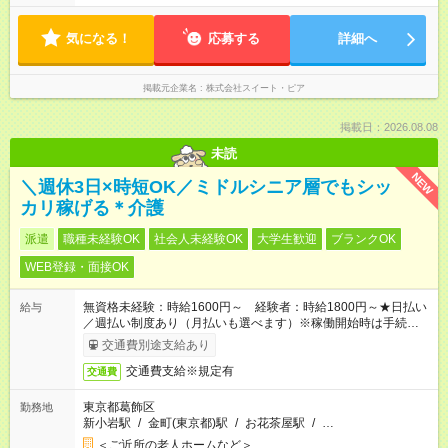
す。 ・ご予約状況により、退勤時間が前後することがありま
長さ：3ヶ月 ※ 雇用形態と給与に、本採用時と異なる部分があり
す。 ・平日と土日祝で勤務時間が異なる為、月全体でバランス
ます。 雇用形態：本採用時と同じです。 給与：月給 212,000
が取れるようシフトを組んでいます。
気になる！
応募する
詳細へ
円 ～ 220,000円 上記額にはみなし残業代を含みます。※超過分
は全額支給いたします。 みなし残業代 7,900円以上／月 みなし
残業時間 5.1時間／月
掲載元企業名
株式会社スイート・ピア
掲載日：2026.08.08
未読
NEW
＼週休3日×時短OK／ミドルシニア層でもシッ
カリ稼げる＊介護
派遣
職種未経験OK
社会人未経験OK
大学生歓迎
ブランクOK
WEB登録・面接OK
無資格未経験：時給1600円～ 経験者：時給1800円～★日払い
給与
／週払い制度あり（月払いも選べます）※稼働開始時は手続き完
了次第のお支払いとなります。
交通費別途支給あり
交通費支給※規定有
交通費
東京都葛飾区
勤務地
新小岩駅
/
金町(東京都)駅
/
お花茶屋駅
/
…
＜ご近所の老人ホームなど＞