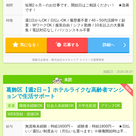
い」など ご希望にあったお仕事をご案内いたします。 ※未経験
短期2ヵ月～のお仕事です。開始日はご相談ください！ ★急募
期間
の方の場合は1～2ヶ月間は日中での仕事を経験いただき、 お
です！
仕事に慣れてからの夜勤になります。 ★家庭の都合でお休みが
必要な場合も遠慮なくご相談ください。
週1日からOK
/
日払いOK
/
履歴書不要
/
40～50代活躍中
/
副
特徴
業・WワークOK
/
服装自由
/
シフト勤務
/
10名以上の大量募
集
/
電話対応なし
/
パソコンスキル不要
気になる！
応募する
詳細へ
掲載元企業名
株式会社ネオキャリア ナイス！介護事業部
掲載日：2026.08.07
未読
NEW
葛飾区【週2日～】ホテルライクな高齢者マンシ
ョンで生活サポート
派遣
職種未経験OK
社会人未経験OK
大学生歓迎
ブランクOK
WEB登録・面接OK
無資格未経験：時給1600円～ 経験者：時給1800円～ ★日払
給与
い／週払い制度あり（月払いも選べます）※稼働開始時は手続き