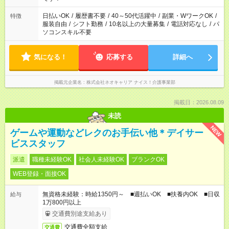
日払いOK
/
履歴書不要
/
40～50代活躍中
/
副業・WワークOK
/
特徴
服装自由
/
シフト勤務
/
10名以上の大量募集
/
電話対応なし
/
パ
ソコンスキル不要
気になる！
応募する
詳細へ
掲載元企業名
株式会社ネオキャリア ナイス！介護事業部
掲載日：2026.08.09
未読
NEW
ゲームや運動などレクのお手伝い他＊デイサー
ビススタッフ
派遣
職種未経験OK
社会人未経験OK
ブランクOK
WEB登録・面接OK
無資格未経験：時給1350円～ ■週払いOK ■扶養内OK ■日収
給与
1万800円以上
交通費別途支給あり
交通費全額支給
交通費