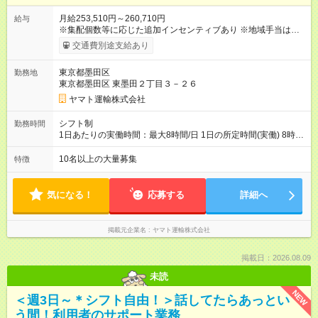
月給253,510円～260,710円
給与
※集配個数等に応じた追加インセンティブあり ※地域手当は居住
地によって異なる 加えて、インセンティブ・超勤手当・通勤手
交通費別途支給あり
当・扶養手当など各種手当が充実しています。 【試用期間】試
用期間あり 試用期間の長さ：9ヶ月 雇用形態、給与は本採用時
東京都墨田区
勤務地
と同じです。
東京都墨田区 東墨田２丁目３－２６
ヤマト運輸株式会社
シフト制
勤務時間
1日あたりの実働時間：最大8時間/日 1日の所定時間(実働) 8時
間 週所定40時間 月間所定時間 165時間（残業時間25時間程
度） 年間所定時間 1，976時間（残業時間300時間程度） 【シ
10名以上の大量募集
特徴
フト例】 8:00~19:00／8:00~21:00など 休憩60分 ※就業時間は
勤務交番表(シフト制／15日締め)により定める ※法定労働時間に
よる管理
気になる！
応募する
詳細へ
掲載元企業名
ヤマト運輸株式会社
掲載日：2026.08.09
未読
NEW
＜週3日～＊シフト自由！＞話してたらあっとい
う間！利用者のサポート業務