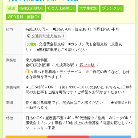
派遣
職種未経験OK
社会人未経験OK
大学生歓迎
ブランクOK
WEB登録・面接OK
時給1600円～ ■日払いOK（規定あり）※即日払い不可
給与
交通費別途支給あり
交通費全額支給 ■ガソリン代も全額支給（規定あ
交通費
り） ■無料駐車場もご相談ください
東京都葛飾区
勤務地
金町(東京都)駅
/
京成高砂駅
/
四ツ木駅
/
…
＜選べる勤務地＞デイサービス ※ご自宅の近くなど、お好
きな場所を選べます！
★1日5時間～OK！ （例）9:00～18:00のあいだ もちろん1日8時
勤務時間
間のお仕事もご紹介可能です！ご希望をお聞かせください！★家
庭の都合でお休みが必要な場合も遠慮なくご相談ください。 ※
週最低15時間以上の勤務が必要です
長く働ける職場です。開始日はご相談ください！ ★短期2ヶ月
期間
～勤務もＯＫ
日払いOK
/
履歴書不要
/
40～50代活躍中
/
副業・WワークOK
/
特徴
服装自由
/
シフト勤務
/
10名以上の大量募集
/
電話対応なし
/
パ
ソコンスキル不要