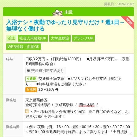
掲載日：2026.08.07
未読
NEW
入浴ナシ＊夜勤でゆったり見守りだけ＊週1日～
無理なく働ける
派遣
社会人未経験OK
大学生歓迎
ブランクOK
WEB登録・面接OK
日収3.2万円～（日勤時給1800円） ■月収例25.9万円～（夜勤
給与
月8回勤務の場合）
交通費別途支給あり
交通費全額支給 ■ガソリン代も全額支給（規定あ
交通費
り） ■無料駐車場もご相談ください
20～25万円
月収例
東京都葛飾区
勤務地
金町(東京都)駅
/
京成高砂駅
/
四ツ木駅
/
…
＜選べる勤務地＞介護施設や病院 ※ご自宅の近くなど、お
好きな場所を選べます！
＜例＞ 夜勤（例） 16：00～翌9：00 16：30～翌9：30 17：00
勤務時間
～翌10：00 ※勤務時間は施設によって異なります 「土日祝は休
みたい」 「しっかり稼ぎたい」 「もう少し遅い時間から始めた