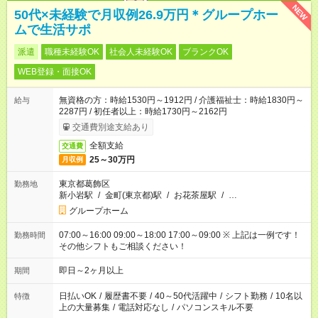
NEW
50代×未経験で月収例26.9万円＊グループホー
ムで生活サポ
派遣
職種未経験OK
社会人未経験OK
ブランクOK
WEB登録・面接OK
無資格の方：時給1530円～1912円 / 介護福祉士：時給1830円～
給与
2287円 / 初任者以上：時給1730円～2162円
交通費別途支給あり
全額支給
交通費
25～30万円
月収例
東京都葛飾区
勤務地
新小岩駅
/
金町(東京都)駅
/
お花茶屋駅
/
…
グループホーム
07:00～16:00 09:00～18:00 17:00～09:00 ※ 上記は一例です！
勤務時間
その他シフトもご相談ください！
即日～2ヶ月以上
期間
日払いOK
/
履歴書不要
/
40～50代活躍中
/
シフト勤務
/
10名以
特徴
上の大量募集
/
電話対応なし
/
パソコンスキル不要