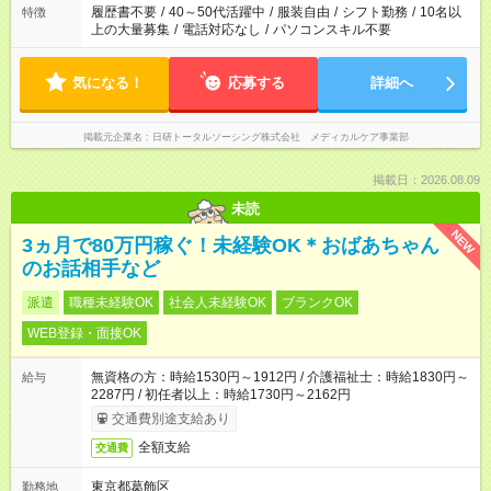
履歴書不要
/
40～50代活躍中
/
服装自由
/
シフト勤務
/
10名以
特徴
上の大量募集
/
電話対応なし
/
パソコンスキル不要
気になる！
応募する
詳細へ
掲載元企業名
日研トータルソーシング株式会社 メディカルケア事業部
掲載日：2026.08.09
未読
NEW
3ヵ月で80万円稼ぐ！未経験OK＊おばあちゃん
のお話相手など
派遣
職種未経験OK
社会人未経験OK
ブランクOK
WEB登録・面接OK
無資格の方：時給1530円～1912円 / 介護福祉士：時給1830円～
給与
2287円 / 初任者以上：時給1730円～2162円
交通費別途支給あり
全額支給
交通費
東京都葛飾区
勤務地