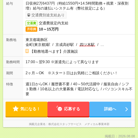
日収例2万6437円（時給1550円×14.5時間勤務＋残業・深夜割
給与
増）給与の速払いシステム有（弊社規定による）
交通費別途支給あり
交通費規定内支給
交通費
10～15万円
月収例
東京都葛飾区
勤務地
金町(東京都)駅
/
京成高砂駅
/
四ツ木駅
/
…
【勤務地選べます】介護施設
17:00～翌9:30 ※派遣先によって異なります
勤務時間
2ヶ月～OK ※スタート日はお気軽にご相談ください！
期間
週1日からOK
/
履歴書不要
/
40～50代活躍中
/
服装自由
/
シフ
特徴
ト勤務
/
10名以上の大量募集
/
電話対応なし
/
パソコンスキル不
要
気になる！
応募する
詳細へ
掲載元企業名
株式会社スタッフサービス メディカル事業本部
掲載日：2026.08.08