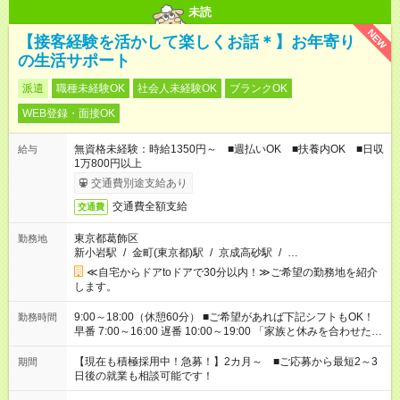
未読
NEW
【接客経験を活かして楽しくお話＊】お年寄り
の生活サポート
派遣
職種未経験OK
社会人未経験OK
ブランクOK
WEB登録・面接OK
無資格未経験：時給1350円～ ■週払いOK ■扶養内OK ■日収
給与
1万800円以上
交通費別途支給あり
交通費全額支給
交通費
東京都葛飾区
勤務地
新小岩駅
/
金町(東京都)駅
/
京成高砂駅
/
…
≪自宅からドアtoドアで30分以内！≫ご希望の勤務地を紹介
します。
9:00～18:00（休憩60分） ■ご希望があれば下記シフトもOK！
勤務時間
早番 7:00～16:00 遅番 10:00～19:00 「家族と休みを合わせた
い」 「余裕を持って夕飯の準備がしたい」 「できれば残業はし
たくない」 など、ご希望を教えてくださいね。 ※Wワーク希望
【現在も積極採用中！急募！】2カ月～ ■ご応募から最短2～3
期間
の方へ 今ご覧のお仕事で希望する勤務時間と、もう1つのお仕事
日後の就業も相談可能です！
の勤務時間。 合計で週40時間を超える場合は応募できません。