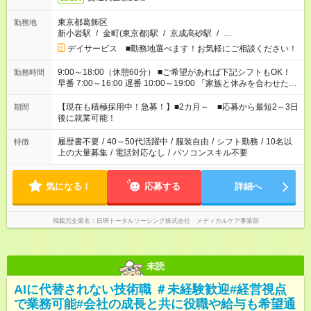
東京都葛飾区
勤務地
新小岩駅
/
金町(東京都)駅
/
京成高砂駅
/
…
デイサービス ■勤務地選べます！お気軽にご相談ください！
9:00～18:00（休憩60分） ■ご希望があれば下記シフトもOK！
勤務時間
早番 7:00～16:00 遅番 10:00～19:00 「家族と休みを合わせた
い」 「余裕を持って夕飯の準備がしたい」 「できれば残業はし
たくない」 など、ご希望を教えてくださいね。 ※Wワーク希望
【現在も積極採用中！急募！】■2カ月～ ■応募から最短2～3日
期間
の方へ 今ご覧のお仕事で希望する勤務時間と、もう1つのお仕事
後に就業可能！
の勤務時間。 合計で週40時間を超える場合は応募できません。
履歴書不要
/
40～50代活躍中
/
服装自由
/
シフト勤務
/
10名以
特徴
上の大量募集
/
電話対応なし
/
パソコンスキル不要
気になる！
応募する
詳細へ
掲載元企業名
日研トータルソーシング株式会社 メディカルケア事業部
未読
AIに代替されない技術職 ＃未経験歓迎#経営視点
で業務可能#会社の成長と共に役職や給与も希望通