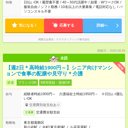
日払いOK
/
履歴書不要
/
40～50代活躍中
/
副業・WワークOK
/
特徴
服装自由
/
シフト勤務
/
10名以上の大量募集
/
電話対応なし
/
パ
ソコンスキル不要
気になる！
応募する
詳細へ
掲載元企業名
ケアスタッフィング株式会社
掲載日：2026.08.09
未読
NEW
【週2日＊高時給1900円～】シニア向けマンシ
ョンで食事の配膳や見守り＊介護
派遣
ブランクOK
WEB登録・面接OK
経験者時給1900円～ 介護福祉士時給1950円～ ※日払い/週払
給与
いOK
交通費別途支給あり
交通費全額支給
交通費
東京都葛飾区
勤務地
新小岩駅
/
金町(東京都)駅
/
お花茶屋駅
/
…