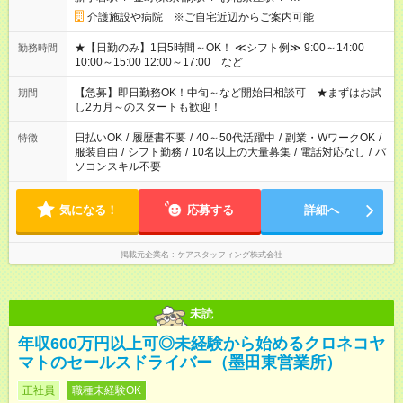
介護施設や病院 ※ご自宅近辺からご案内可能
★【日勤のみ】1日5時間～OK！ ≪シフト例≫ 9:00～14:00
勤務時間
10:00～15:00 12:00～17:00 など
【急募】即日勤務OK！中旬～など開始日相談可 ★まずはお試
期間
し2カ月～のスタートも歓迎！
日払いOK
/
履歴書不要
/
40～50代活躍中
/
副業・WワークOK
/
特徴
服装自由
/
シフト勤務
/
10名以上の大量募集
/
電話対応なし
/
パ
ソコンスキル不要
気になる！
応募する
詳細へ
掲載元企業名
ケアスタッフィング株式会社
未読
年収600万円以上可◎未経験から始めるクロネコヤ
マトのセールスドライバー（墨田東営業所）
正社員
職種未経験OK