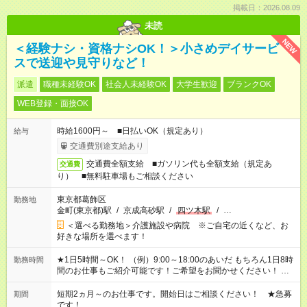
掲載日：2026.08.09
未読
NEW
＜経験ナシ・資格ナシOK！＞小さめデイサービ
スで送迎や見守りなど！
派遣
職種未経験OK
社会人未経験OK
大学生歓迎
ブランクOK
WEB登録・面接OK
時給1600円～ ■日払いOK（規定あり）
給与
交通費別途支給あり
交通費全額支給 ■ガソリン代も全額支給（規定あ
交通費
り） ■無料駐車場もご相談ください
東京都葛飾区
勤務地
金町(東京都)駅
/
京成高砂駅
/
四ツ木駅
/
…
＜選べる勤務地＞介護施設や病院 ※ご自宅の近くなど、お
好きな場所を選べます！
★1日5時間～OK！ （例）9:00～18:00のあいだ もちろん1日8時
勤務時間
間のお仕事もご紹介可能です！ご希望をお聞かせください！ ★
家庭の都合でお休みが必要な場合も遠慮なくご相談ください。
※週最低15時間以上の勤務が必要です
短期2ヵ月～のお仕事です。開始日はご相談ください！ ★急募
期間
です！