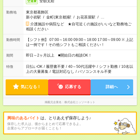
全額支給
交通費
東京都葛飾区
勤務地
新小岩駅
/
金町(東京都)駅
/
お花茶屋駅
/
…
介護施設や病院など ★自宅近くの施設がいいなど勤務地ご
相談ください
【シフト例】 07:00～16:00 09:00～18:00 17:00～09:00 ※ 上記
勤務時間
は一例です！その他シフトもご相談ください！
即日～2ヶ月以上 ■開始日の相談OK！
期間
日払いOK
/
履歴書不要
/
40～50代活躍中
/
シフト勤務
/
10名以
特徴
上の大量募集
/
電話対応なし
/
パソコンスキル不要
気になる！
応募する
詳細へ
掲載元企業名
株式会社ニッソーネット
興味のあるバイト
は、とりあえず保存しよう♪
保存した求人は、後からまとめて応募できるよ。
企業からアプローチが届くことも！