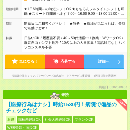
★1日6時間～の時短シフトOK ★もちろんフルタイムシフトも可
勤務時間
能 ★スタート時間選べます 7:00～16:00 9:00～18:00 11:00～
20:00 など 残業なし！ ※Wワークの場合、他のお仕事と合わせ
週40時間超の就業はご案内できません ※法令に基づき、週20時
開始日はご相談ください！ ★急募 ★職場が気に入れば、長期
期間
間以上勤務は社会保険への加入対象となります ※労働者派遣法
でも働けます！
（日雇い派遣の原則禁止）により、短時間・短期間の就業はご
案内が難しい場合があります
日払いOK
/
履歴書不要
/
40～50代活躍中
/
副業・WワークOK
/
特徴
服装自由
/
シフト勤務
/
10名以上の大量募集
/
電話対応なし
/
パ
ソコンスキル不要
気になる！
応募する
詳細へ
掲載元企業名
マンパワーグループ株式会社 ケアサービス事業部 （医療福祉介護関連）
掲載日：2026.08.07
未読
NEW
【医療行為はナシ】時給1530円！病院で備品の
チェックなど
派遣
職種未経験OK
社会人未経験OK
ブランクOK
WEB登録・面接OK