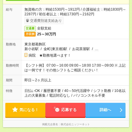
無資格の方：時給1530円～1912円 / 介護福祉士：時給1830円～
給与
2287円 / 初任者以上：時給1730円～2162円
交通費別途支給あり
全額支給
交通費
25～30万円
月収例
東京都葛飾区
勤務地
新小岩駅
/
金町(東京都)駅
/
お花茶屋駅
/
…
病院 ★勤務地選べます！
【シフト例】 07:00～16:00 09:00～18:00 17:00～09:00 ※ 上記
勤務時間
は一例です！その他シフトもご相談ください！
即日～2ヶ月以上
期間
日払いOK
/
履歴書不要
/
40～50代活躍中
/
シフト勤務
/
10名以
特徴
上の大量募集
/
電話対応なし
/
パソコンスキル不要
気になる！
応募する
詳細へ
掲載元企業名
株式会社ニッソーネット