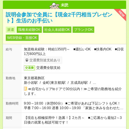
未読
NEW
説明会参加で全員に【現金2千円相当プレゼン
ト】生活のお手伝い
派遣
職種未経験OK
社会人未経験OK
ブランクOK
WEB登録・面接OK
無資格未経験：時給1350円～ ■週払いOK ■扶養内OK ■日収
給与
1万800円以上
交通費別途支給あり
交通費全額支給
交通費
東京都葛飾区
勤務地
新小岩駅
/
金町(東京都)駅
/
京成高砂駅
/
…
≪自宅からドアtoドアで30分以内！≫ご希望の勤務地を紹介
します。
9:00～18:00（休憩60分） ■ご希望があれば下記シフトもOK！
勤務時間
早番 7:00～16:00 遅番 10:00～19:00 「家族と休みを合わせた
い」 「余裕を持って夕飯の準備がしたい」 「できれば残業はし
たくない」 など、ご希望を教えてくださいね。 ※Wワーク希望
【現在も積極採用中！急募！】2カ月～ ■ご応募から最短2～3
期間
の方へ 今ご覧のお仕事で希望する勤務時間と、もう1つのお仕事
日後の就業も相談可能です！
の勤務時間。 合計で週40時間を超える場合は応募できません。