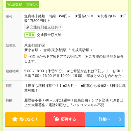
WEB登録・面接OK
無資格未経験：時給1350円～ ★週払いOK ★扶養内OK ★日
給与
収1万800円以上
交通費別途支給あり
交通費全額支給
交通費
東京都葛飾区
勤務地
新小岩駅
/
金町(東京都)駅
/
京成高砂駅
/
…
≪自宅からドアtoドアで30分以内！≫ご希望の勤務地を紹介
します。
9:00～18:00（休憩60分） ★ご希望があれば下記シフトもOK！
勤務時間
早番 7:00～16:00 遅番 10:00～19:00 「家族と休みを合わせた
い」 「余裕を持って夕飯の準備がしたい」 「できれば残業はし
たくない」 など、ご希望を教えてくださいね。 ※Wワーク希望
【現在も積極採用中！】■2カ月～ ■応募から最短2～3日後に就
期間
の方へ 複数就業の場合は、合計40時間以内。
業可能！
履歴書不要
/
40～50代活躍中
/
服装自由
/
シフト勤務
/
10名以
特徴
上の大量募集
/
電話対応なし
/
パソコンスキル不要
気になる！
応募する
詳細へ