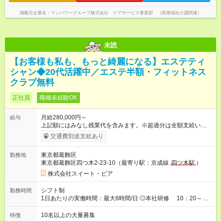
掲載元企業名
マンパワーグループ株式会社 ケアサービス事業部 （医療福祉介護関連）
未読
【お客様も私も、もっと綺麗になる】エステティ
シャン◆20代活躍中／エステ半額・フィットネス
クラブ無料
正社員
職種未経験OK
月給280,000円～
給与
上記額にはみなし残業代を含みます。※超過分は全額支給いたし
ます。 みなし残業代 60,546円／月 みなし残業時間 39.4時間／
交通費別途支給あり
月 ～選べる勤務体系～ ◎基本の働き方 ■休日：8日/月 月給28万
円～ ＋ 達成賞与年3回 ＋ その他諸手当 月給内訳）基本給21
東京都葛飾区
勤務地
万9,454円+6万546円(固定残業代/39.4H相当を含む) また、月間
東京都葛飾区四つ木2-23-10（最寄り駅：京成線
四ツ木駅
）
の休日が10日という勤務体系も選択可能です！実際にこの働き
方で勤務している先輩スタッフも多数！ 詳細は面接時にお伝え
株式会社スイート・ピア
をいたします！ ※残業代は固定残業時間に満たない場合でも支
給、超過分は「分単位」で支給いたします (平均残業時間：27
シフト制
勤務時間
時間未満） 【試用期間中について】 試用期間3か月間の給与は
1日あたりの実働時間：最大8時間/日 ◎本社研修 10：20～
月給21万2,000円～21万9,900円(基本給 21万2,000円 ～基本給
19：20（実働8時間） 営業時間 ◎平日 11時～20時 ◎土曜 11時
21万2,000円 固定残業手当7,900円/5.1時間分)となり、その他待
～19時 ◎日祝 11時～18時 ・月平均残業時間は27時間未満で
10名以上の大量募集
特徴
遇に変更はありません。 【試用期間】試用期間あり 試用期間の