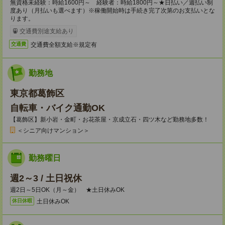
無資格未経験：時給1600円～ 経験者：時給1800円～★日払い／週払い制
度あり（月払いも選べます）※稼働開始時は手続き完了次第のお支払いとな
ります。
交通費別途支給あり
交通費全額支給※規定有
交通費
勤務地
東京都葛飾区
自転車・バイク通勤OK
【葛飾区】新小岩・金町・お花茶屋・京成立石・四ツ木など勤務地多数！
＜シニア向けマンション＞
勤務曜日
週2～3 / 土日祝休
週2日～5日OK（月～金） ★土日休みOK
土日休みOK
休日休暇