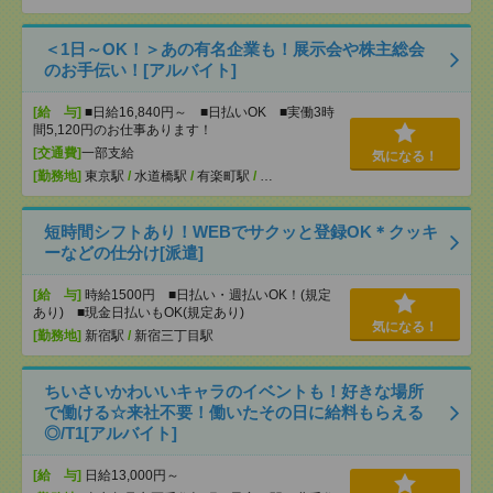
＜1日～OK！＞あの有名企業も！展示会や株主総会
のお手伝い！[アルバイト]
[給 与]
■日給16,840円～ ■日払いOK ■実働3時
間5,120円のお仕事あります！
[交通費]
一部支給
気になる！
[勤務地]
東京駅
/
水道橋駅
/
有楽町駅
/
…
短時間シフトあり！WEBでサクッと登録OK＊クッキ
ーなどの仕分け[派遣]
[給 与]
時給1500円 ■日払い・週払いOK！(規定
あり) ■現金日払いもOK(規定あり)
気になる！
[勤務地]
新宿駅
/
新宿三丁目駅
ちいさいかわいいキャラのイベントも！好きな場所
で働ける☆来社不要！働いたその日に給料もらえる
◎/T1[アルバイト]
[給 与]
日給13,000円～