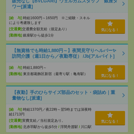
販売なし【BVLGARI】ウェルカムスタッフ 銀座タ
ワー[派遣]
[給 与]
時給1600円～1650円 ※ご経験・スキル
により考慮致します
[交通費]
交通費全額支給（規定あり）
気になる！
[勤務地]
銀座駅から徒歩1分
【無資格でも時給1,880円～】夜間見守りヘルパー✨
訪問介護（週1日から／夜勤専従） /Jb[アルバイト]
[給 与]
時給1,880円～
[勤務地]
東京都葛飾区新宿（最寄り駅：亀有駅）
気になる！
【夜勤】手のひらサイズ部品のセット・袋詰め｜重
量物なし[派遣]
[給 与]
時給1370円／夜22時～翌5時までは深夜時
給1713円
[交通費]
実費支給／当社規定あり。
気になる！
[勤務地]
北赤羽駅から徒歩5分
/
浮間舟渡駅
/
川口駅