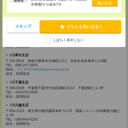
勤務地
CS高崎支店
気になる!
京都)駅から徒歩7分
〒370-0831 群馬県高崎市あら町167 高崎第一生命ビルディング11Ｆ
TEL：027-320-6558
MAIL：
CS_TAKASAKI@manpowergroup.jp
担当：採用担当
スキップ
どちらも気になる！
CS宇都宮支店
〒321-0953 栃木県宇都宮市東宿郷3-2-18 高知穂ビル2Ｆ
TEL：0120-923-962
しばらく表示しない
MAIL：
CS_UTSUNOMIYA@manpowergroup.jp
担当：採用担当
CS厚木支店
〒243-0014 神奈川県厚木市旭町1-2-1 日本生命本厚木ビル4階
TEL：046-207-2644
MAIL：
CS_ATSUGI@manpowergroup.jp
担当：採用担当
CS千葉支店
〒260-0028 千葉県千葉市中央区新町18-14 千葉新町ビル 8F
TEL：043-370-2556
担当：採用担当
CS川越支店
〒350-1123 埼玉県川越市脇田本町 11-15 損保ジャパン日本興亜川越ビ
ル 5F
TEL：048-643-6132
担当：採用担当