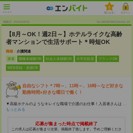
0
メニュー
気になる！
ログイン
掲載日 :2026
/
08
/
02
No.MANPWK934442-19
【8月～OK！週2日～】ホテルライクな高齢
者マンションで生活サポート＊時短OK
職種：
介護関連
派遣
職種未経験OK
社会人未経験OK
大学生歓迎
ブランクOK
WEB登録・面接OK
自由なシフト＊7時～、11時～、16時～など好きな
勤務時間×好きな曜日で働く！
▼高級ホテルのようなキレイな職場で介護のお仕事！入居者さんは
...
もっとみる
応募が集まった時点で掲載終了
この求人は応募が集まり次第、掲載終了致します。予めご理解くださ