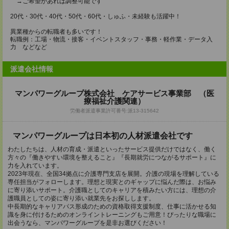
→ご希望があれば調整可能です
20代・30代・40代・50代・60代・しゅふ・未経験も活躍中！
異業種からの転職者も多いです！
転職例：工場・物流・接客・イベントスタッフ・事務・軽作業・データ入
力 などなど
派遣会社情報
マンパワーグループ株式会社 ケアサービス事業部 （医
療福祉介護関連）
労働者派遣事業許可番号:派13-315642
マンパワーグループは日本初の人材派遣会社です
わたしたちは、人材の育成・派遣といったサービス提供だけではなく、働く
方々の『働きやすい環境を整えること』『長期就労につながるサポート』に
力を入れています。
2023年現在、全国34拠点に介護専門支店を展開。介護の現場を理解している
専任担当がフォローします。理想と現実とのギャップに悩んだ際は、お悩み
に寄り添いサポート。介護職としてのキャリアを積みたい方には、理想の介
護職員としての姿に寄り添い就業先をお探しします。
中長期的なキャリアパス形成のための資格取得支援制度、仕事に活かせる知
識を身に付けるためのオンライントレーニングもご用意！ぴったりな職場に
出会うなら、マンパワーグループを是非お選びください！