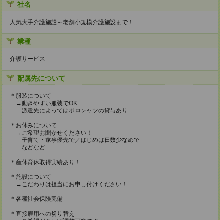
社名
人気大手介護施設～老舗小規模介護施設まで！
業種
介護サービス
配属先について
＊服装について
→動きやすい服装でOK
派遣先によってはポロシャツの貸与あり
＊お休みについて
→ご希望お聞かせください！
子育て・家事優先で／はじめは日数少なめで
などなど
＊産休育休取得実績あり！
＊施設について
→こだわりは担当にお申し付けください！
＊各種社会保険完備
＊直接雇用への切り替え