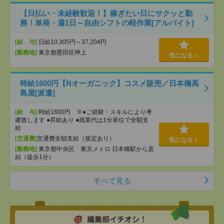
【日払い・未経験歓迎！】稼ぎたい日にサクッと勤
務！単発・週1日～自由シフトの軽作業[アルバイト]
[給 与]
日給10,305円～37,204円
[勤務地]
東京都墨田区押上
気になる！
時給1600円【Nオーガニック】コスメ販売／日本橋高
島屋[派遣]
[給 与]
時給1600円 ※●ご経験・スキルにより考
慮致します ●昇給あり ●残業代は1分単位で全額支
給
[交通費]
交通費全額支給（規定あり）
気になる！
[勤務地]
東京都中央区 東京メトロ 日本橋駅から直
結（徒歩1分）
すべて見る