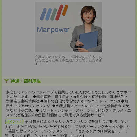
介護が初めての方も、ご経験がある方も！あ
なたに合った職場をご紹介させていただきま
す！
待遇・福利厚生
安心してマンパワーグループで就業していただけるようにしっかりとサポー
トいたします。 ◆健康保険・厚生年金・雇用保険・有給休暇・健康診断・
労働者災害補償保険 ◆無料で自宅で学習できるパソコントレーニング◆無
料キャリアカウンセリング ◆各種提携スクールのメニューを優待料金で受
講など【その他】◆リゾート・レジャー・スパ・ショッピング・グルメ・エ
ステなど各施設を特別割引価格にて利用できる優待サービス
有資格者によるキャリアカウンセリングを無料でご提供してい
ポイント！
ます。 またご登録いただいた方を対象に「英語スピーキングチェック会」や
「英語で習うフラワーアレンジメント」、「ときめき片づけ体験セミナー」
等、楽しくて役に立つセミナーも開催しています。