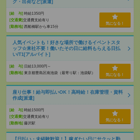
グ・出荷など[派遣]
[給 与]
時給1350円
[交通費]
交通費支給有り
気になる！
[勤務地]
西船橋駅から車15分
人気イベントも！好きな場所で働けるイベントスタ
ッフ☆来社不要！働いたその日に給料もらえる日払
い/T1[アルバイト]
[給 与]
日給13,000円～
[勤務地]
東京都豊島区南池袋（最寄り駅：池袋駅）
気になる！
座り仕事！給与即払いOK！高時給！在庫管理・資料
作成[派遣]
[給 与]
時給1500円
[交通費]
交通費支給有り
気になる！
[勤務地]
藤沢駅
【日払い・未経験歓迎！】稼ぎたい日にサクッと勤