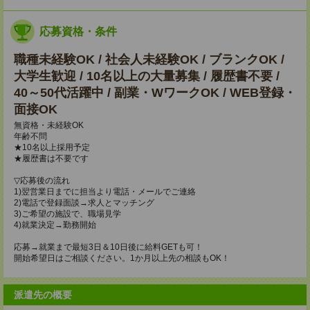
応募資格・条件
職種未経験OK / 社会人未経験OK / ブランクOK /
大学生歓迎 / 10名以上の大量募集 / 履歴書不要 /
40～50代活躍中 / 副業・WワークOK / WEB登録・
面接OK
無資格・未経験OK
年齢不問
★10名以上採用予定
★履歴書は不要です
▽応募後の流れ
1)翌営業日までに担当より電話・メールでご連絡
2)電話で登録面談→求人とマッチング
3)ご希望の施設で、職場見学
4)就業決定→勤務開始
応募→就業まで最短3日＆10日後に給料GETも可！
開始希望日はご相談ください。1か月以上先の相談もOK！
派遣先の概要