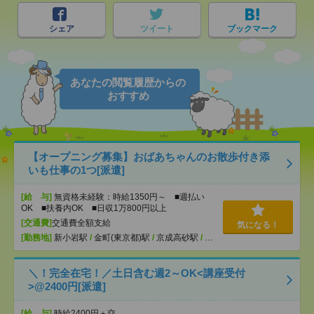
シェア
ツイート
ブックマーク
あなたの閲覧履歴からの
おすすめ
【オープニング募集】おばあちゃんのお散歩付き添
いも仕事の1つ[派遣]
[給 与]
無資格未経験：時給1350円～ ■週払い
OK ■扶養内OK ■日収1万800円以上
[交通費]
交通費全額支給
気になる！
[勤務地]
新小岩駅
/
金町(東京都)駅
/
京成高砂駅
/
…
＼！完全在宅！／土日含む週2～OK<講座受付
>@2400円[派遣]
[給 与]
時給2400円＋交