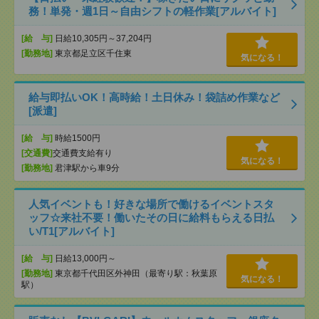
務！単発・週1日～自由シフトの軽作業[アルバイト]
[給 与]
日給10,305円～37,204円
[勤務地]
東京都足立区千住東
気になる！
給与即払いOK！高時給！土日休み！袋詰め作業など
[派遣]
[給 与]
時給1500円
[交通費]
交通費支給有り
気になる！
[勤務地]
君津駅から車9分
人気イベントも！好きな場所で働けるイベントスタ
ッフ☆来社不要！働いたその日に給料もらえる日払
い/T1[アルバイト]
[給 与]
日給13,000円～
[勤務地]
東京都千代田区外神田（最寄り駅：秋葉原
気になる！
駅）