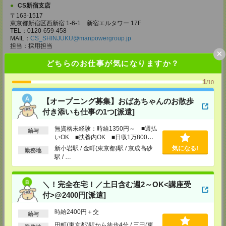
CS新宿支店
〒163-1517
東京都新宿区西新宿 1-6-1 新宿エルタワー 17F
TEL：0120-659-458
MAIL：
CS_SHINJUKU@manpowergroup.jp
担当：採用担当
×
CS立川支店
どちらのお仕事が気になりますか？
〒190-0012
東京都立川市曙町2-34-7 ファーレイーストビル 8F
1
/10
TEL：0120-659-460
MAIL：
CS_TACHIKAWA@manpowergroup.jp
【オープニング募集】おばあちゃんのお散歩
担当：採用担当
付き添いも仕事の1つ[派遣]
CS横浜支店
〒220-8136
無資格未経験：時給1350円～ ■週払
給与
神奈川県横浜市西区みなとみらい 2-2-1 横浜ランドマークタワー36F
いOK ■扶養内OK ■日収1万800円
TEL：0120-659-459
以上
新小岩駅 / 金町(東京都)駅 / 京成高砂
気になる!
MAIL：
CS_YOKOHAMA@manpowergroup.jp
勤務地
駅 / …
担当：採用担当
CS大宮支店
〒330-0854 埼玉県さいたま市大宮区桜木町 1-10-16 シーノ大宮ノース
＼！完全在宅！／土日含む週2～OK<講座受
ウイング 9階
付>@2400円[派遣]
TEL：0120-769-355
MAIL：
CS_OMIYA@manpowergroup.jp
時給2400円＋交
担当：採用担当
給与
田町(東京都)駅から徒歩4分 / 三田(東