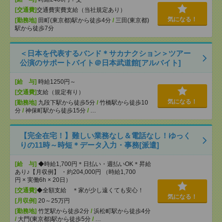
[交通費]
交通費実費支給（当社規定あり）
気になる！
[勤務地]
田町(東京都)駅から徒歩4分
/
三田(東京都)
駅から徒歩7分
＜日本を代表するバンド＊サカナクション＞ツアー
公演のサポートバイト＠日本武道館[アルバイト]
[給 与]
時給1250円～
[交通費]
支給（規定有り）
気になる！
[勤務地]
九段下駅から徒歩5分
/
竹橋駅から徒歩10
分
/
神保町駅から徒歩15分
/
…
【完全在宅！】難しい業務なし＆電話なし！ゆっく
りの11時～時短＊データ入力・事務[派遣]
[給 与]
◆時給1,700円＊日払い・週払いOK＊昇給
あり♪【月収例】 ・約204,000円 （時給1,700
円 × 実働6h × 20日）
[交通費]
◆全額支給 ＊家が少し遠くても安心！
気になる！
[月収例]
20～25万円
[勤務地]
竹芝駅から徒歩2分
/
浜松町駅から徒歩4分
/
大門(東京都)駅から徒歩5分
/
…