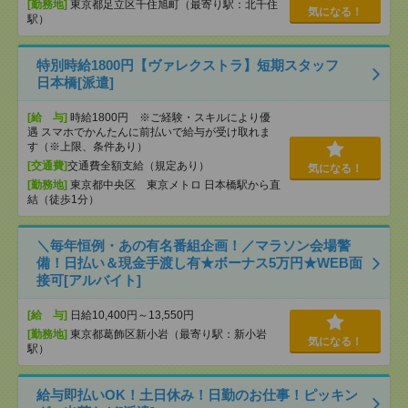
[勤務地]
東京都足立区千住旭町（最寄り駅：北千住
気になる！
駅）
特別時給1800円【ヴァレクストラ】短期スタッフ
日本橋[派遣]
[給 与]
時給1800円 ※ご経験・スキルにより優
遇 スマホでかんたんに前払いで給与が受け取れま
す（※上限、条件あり）
[交通費]
交通費全額支給（規定あり）
気になる！
[勤務地]
東京都中央区 東京メトロ 日本橋駅から直
結（徒歩1分）
＼毎年恒例・あの有名番組企画！／マラソン会場警
備！日払い＆現金手渡し有★ボーナス5万円★WEB面
接可[アルバイト]
[給 与]
日給10,400円～13,550円
[勤務地]
東京都葛飾区新小岩（最寄り駅：新小岩
気になる！
駅）
給与即払いOK！土日休み！日勤のお仕事！ピッキン