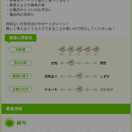
・食事をスプーンで運んで食べてもらう
・着替えなどの身体介助
・お風呂やトイレのお手伝い
・施設内の見回り
何気ない日常生活のサポートがメイン！
難しく考えなくてもスグできることが多いので安心してくださいね！
職場の雰囲気
年齢層
20代
30
40
50
60
男女比率
女性
男性
職場の様子
活気あり
しずか
仕事の仕方
テキパキ
コツコツ
募集情報
給与