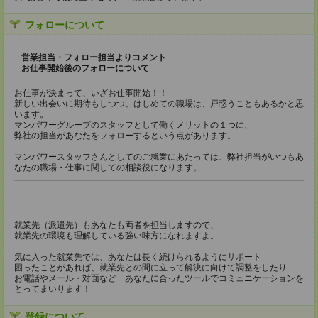
フォローについて
営業担当・フォロー担当よりコメント
お仕事開始後のフォローについて
お仕事が決まって、いざお仕事開始！！
新しい出会いに期待もしつつ、はじめての職場は、戸惑うこともあるかと思
います。
マンパワーグループのスタッフとして働くメリットの１つに、
弊社の担当があなたをフォローするという点があります。
マンパワースタッフさんとしてのご就業にあたっては、弊社担当がいつもあ
なたの職場・仕事に関しての相談役になります。
就業先（派遣先）もあなたも両者を担当しますので、
就業先の環境も理解している強い味方になれますよ。
気に入った就業先では、あなたは長く続けられるようにサポート
困ったことがあれば、就業先との間に立って解決に向けて調整をしたり
お電話やメール・対面など あなたに合ったツールでコミュニケーションを
とってまいります！
登録について