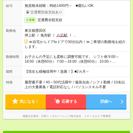
無資格未経験：時給1400円～ ■週払いOK
給与
交通費別途支給あり
交通費全額支給
交通費
東京都墨田区
勤務地
押上駅
/
曳舟駅
/
八広駅
/
…
≪自宅からドアtoドアで30分以内！≫ご希望の勤務地を紹介
します。
お子さんの予定にも柔軟に調整可能です。 シフト例 9:00～
勤務時間
18:00（休憩60分） 7:00～16:00（休憩60分） 10:00～
19:00（休憩60分） ※Wワーク希望の方へ 今ご覧のお仕事で希
望する勤務時間と、もう1つのお仕事の勤務時間の合計が 週40
【現在も積極採用中！急募！】■2カ月～
期間
時間を超えなければOKです。
履歴書不要
/
40～50代活躍中
/
服装自由
/
シフト勤務
/
10名以
特徴
上の大量募集
/
電話対応なし
/
パソコンスキル不要
気になる！
応募する
詳細へ
掲載元企業名
日研トータルソーシング株式会社 メディカルケア事業部