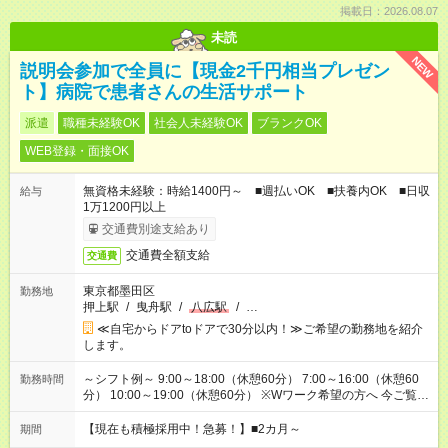
掲載日：2026.08.07
未読
NEW
説明会参加で全員に【現金2千円相当プレゼン
ト】病院で患者さんの生活サポート
派遣
職種未経験OK
社会人未経験OK
ブランクOK
WEB登録・面接OK
無資格未経験：時給1400円～ ■週払いOK ■扶養内OK ■日収
給与
1万1200円以上
交通費別途支給あり
交通費全額支給
交通費
東京都墨田区
勤務地
押上駅
/
曳舟駅
/
八広駅
/
…
≪自宅からドアtoドアで30分以内！≫ご希望の勤務地を紹介
します。
～シフト例～ 9:00～18:00（休憩60分） 7:00～16:00（休憩60
勤務時間
分） 10:00～19:00（休憩60分） ※Wワーク希望の方へ 今ご覧の
お仕事で希望する勤務時間と、もう1つのお仕事の勤務時間の合
計が 週40時間を超えなければOKです。
【現在も積極採用中！急募！】■2カ月～
期間