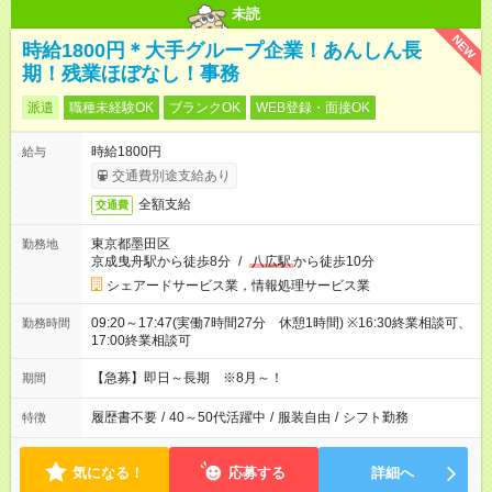
未読
NEW
時給1800円＊大手グループ企業！あんしん長
期！残業ほぼなし！事務
派遣
職種未経験OK
ブランクOK
WEB登録・面接OK
時給1800円
給与
交通費別途支給あり
全額支給
交通費
東京都墨田区
勤務地
京成曳舟駅から徒歩8分
/
八広駅
から徒歩10分
シェアードサービス業，情報処理サービス業
09:20～17:47(実働7時間27分 休憩1時間) ※16:30終業相談可、
勤務時間
17:00終業相談可
【急募】即日～長期 ※8月～！
期間
履歴書不要
/
40～50代活躍中
/
服装自由
/
シフト勤務
特徴
気になる！
応募する
詳細へ