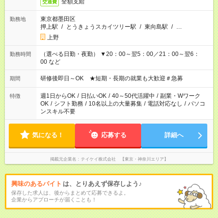
全額支給
交通費
東京都墨田区
勤務地
押上駅
/
とうきょうスカイツリー駅
/
東向島駅
/
…
上野
（選べる日勤・夜勤） ▼20：00～翌5：00／21：00～翌6：
勤務時間
00 など
研修後即日～OK ★短期・長期の就業も大歓迎＃急募
期間
週1日からOK
/
日払いOK
/
40～50代活躍中
/
副業・Wワーク
特徴
OK
/
シフト勤務
/
10名以上の大量募集
/
電話対応なし
/
パソコ
ンスキル不要
気になる！
応募する
詳細へ
掲載元企業名
テイケイ株式会社 【東京・神奈川エリア】
興味のあるバイト
は、とりあえず保存しよう♪
保存した求人は、後からまとめて応募できるよ。
企業からアプローチが届くことも！