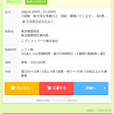
アルバイト
職種未経験OK
日給10,305円～37,204円
給与
※経験・能力等を考慮の上、加給・優遇いたします。 【試用期
間】試用期間なし
交通費別途支給あり
東京都墨田区
勤務地
東京都墨田区東向島
アシストワーク株式会社
シフト制
勤務時間
1日あたりの実働時間：最大15時間/日 ＜1週間の勤務例＞週3回
勤務 勤務：月・水・金 休み：火・木・土・日 好きな時にお仕事
可能です！ ※1日あたりの最大実働時間は日勤、夜勤共に勤務し
単発・1日のみOK
期間
た時間になります。
週1日からOK / 日払いOK / 副業・WワークOK / 10名以上の大量
特徴
募集
気になる！
応募する
詳細へ
掲載元企業名
アシストワーク株式会社
掲載日：2026.08.06