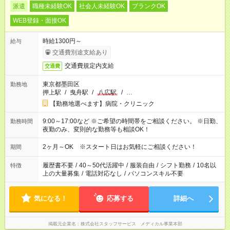
派遣
職種未経験OK
社会人未経験OK
ブランクOK
WEB登録・面接OK
時給1300円～
給与
交通費別途支給あり
交通費規定内支給
交通費
東京都墨田区
勤務地
押上駅
/
曳舟駅
/
八広駅
/
…
【勤務地選べます】病院・クリニック
9:00～17:00など ※ご希望の時間帯をご相談ください。 ※日勤、
勤務時間
夜勤のみ、変則的な勤務等も相談OK！
2ヶ月～OK ※スタート日はお気軽にご相談ください！
期間
履歴書不要
/
40～50代活躍中
/
服装自由
/
シフト勤務
/
10名以
特徴
上の大量募集
/
電話対応なし
/
パソコンスキル不要
気になる！
応募する
詳細へ
掲載元企業名
株式会社スタッフサービス メディカル事業本部