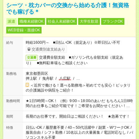
シーツ・枕カバーの交換から始める介護！無資格
でも稼げる＊
派遣
職種未経験OK
社会人未経験OK
大学生歓迎
ブランクOK
WEB登録・面接OK
時給1600円～ ■日払いOK（規定あり）※即日払い不可
給与
交通費別途支給あり
交通費全額支給 ■ガソリン代も全額支給（規定あ
交通費
り） ■無料駐車場もご相談ください
東京都墨田区
勤務地
押上駅
/
曳舟駅
/
八広駅
/
…
＜近所で働ける！選べる勤務地＞初めてでも安心！ピッタリ
の介護施設や病院をご紹介！
★1日5時間～OK！ （例）9:00～18:00のあいだ もちろん1日8時
勤務時間
間のお仕事もご紹介可能です！ご希望をお聞かせください！★家
庭の都合でお休みが必要な場合も遠慮なくご相談ください。 ※
週最低15時間以上の勤務が必要です
長期のお仕事です。開始日はご相談ください！ ★急募です！
期間
日払いOK
/
履歴書不要
/
40～50代活躍中
/
副業・WワークOK
/
特徴
服装自由
/
シフト勤務
/
10名以上の大量募集
/
電話対応なし
/
パ
ソコンスキル不要