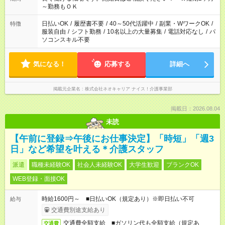
～勤務もＯＫ
日払いOK
/
履歴書不要
/
40～50代活躍中
/
副業・WワークOK
/
特徴
服装自由
/
シフト勤務
/
10名以上の大量募集
/
電話対応なし
/
パ
ソコンスキル不要
気になる！
応募する
詳細へ
掲載元企業名
株式会社ネオキャリア ナイス！介護事業部
掲載日：2026.08.04
未読
【午前に登録⇒午後にお仕事決定】「時短」「週3
日」など希望を叶える＊介護スタッフ
派遣
職種未経験OK
社会人未経験OK
大学生歓迎
ブランクOK
WEB登録・面接OK
時給1600円～ ■日払いOK（規定あり）※即日払い不可
給与
交通費別途支給あり
交通費全額支給 ■ガソリン代も全額支給（規定あ
交通費