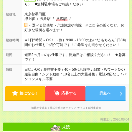
り） ■無料駐車場もご相談ください
東京都墨田区
勤務地
押上駅
/
曳舟駅
/
八広駅
/
…
＜選べる勤務地＞介護施設や病院 ※ご自宅の近くなど、お
好きな場所を選べます！
★1日5時間～OK！ （例）9:00～18:00のあいだ もちろん1日8時
勤務時間
間のお仕事もご紹介可能です！ご希望をお聞かせください！ ※
週最低15時間以上の勤務が必要です
短期2ヵ月～のお仕事です。開始日はご相談ください！ ★急募
期間
です！
日払いOK
/
履歴書不要
/
40～50代活躍中
/
副業・WワークOK
/
特徴
服装自由
/
シフト勤務
/
10名以上の大量募集
/
電話対応なし
/
パ
ソコンスキル不要
気になる！
応募する
詳細へ
掲載元企業名
株式会社ネオキャリア ナイス！介護事業部
掲載日：2026.08.04
未読