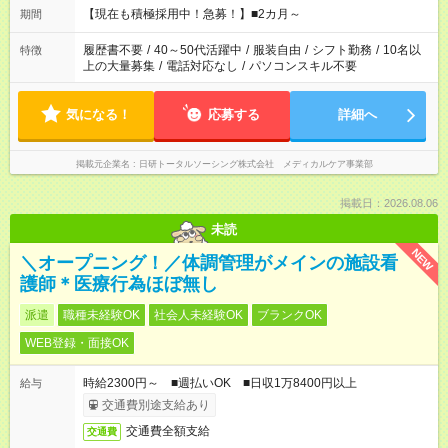
望する勤務時間と、もう1つのお仕事の勤務時間の合計が 週40
【現在も積極採用中！急募！】■2カ月～
期間
時間を超えなければOKです。
履歴書不要
/
40～50代活躍中
/
服装自由
/
シフト勤務
/
10名以
特徴
上の大量募集
/
電話対応なし
/
パソコンスキル不要
気になる！
応募する
詳細へ
掲載元企業名
日研トータルソーシング株式会社 メディカルケア事業部
掲載日：2026.08.06
未読
NEW
＼オープニング！／体調管理がメインの施設看
護師＊医療行為ほぼ無し
派遣
職種未経験OK
社会人未経験OK
ブランクOK
WEB登録・面接OK
時給2300円～ ■週払いOK ■日収1万8400円以上
給与
交通費別途支給あり
交通費全額支給
交通費