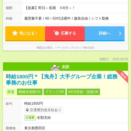
【急募】即日～長期 ※8月～！
期間
履歴書不要
/
40～50代活躍中
/
服装自由
/
シフト勤務
特徴
気になる！
応募する
詳細へ
掲載元企業名
パーソルテンプスタッフ株式会社
掲載日：2026.08.05
未読
NEW
時給1800円＊【曳舟】大手グループ企業！総務
事務のお仕事
派遣
職種未経験OK
ブランクOK
WEB登録・面接OK
時給1800円
給与
交通費別途支給あり
全額支給
交通費
東京都墨田区
勤務地