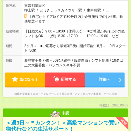
東京都墨田区
勤務地
押上駅
/
とうきょうスカイツリー駅
/
東向島駅
/
…
【自宅からドアtoドアで30分以内】介護施設でのお仕事。勤
務地選べます！
【日勤のみ】9:00～18:00（休憩60分） ■ご希望があればその他
勤務時間
シフトもOK！ （例）8:30～17:30 10:00～19:00 など
「家族とお休みを合わせたい」 「できれば残業はしたくない」
など、あなたのご希望に沿ったお仕事をご紹介します！ ※Wワ
2ヶ月～ ■ご応募から最短3日後に開始可能 8月～、9月スター
期間
ーク希望の方へ 今ご覧のお仕事で希望する勤務時間と、もう1つ
トもOK！
のお仕事の勤務時間。 合計で週40時間を超える場合は応募でき
ません
履歴書不要
/
40～50代活躍中
/
服装自由
/
シフト勤務
/
10名以
特徴
上の大量募集
/
パソコンスキル不要
気になる！
応募する
詳細へ
掲載元企業名
日研トータルソーシング株式会社 メディカルケア事業部 ナース派遣
掲載日：2026.08.05
未読
NEW
＜週3日～＊カンタン！＞高級マンションで買い
物代行などの生活サポート！