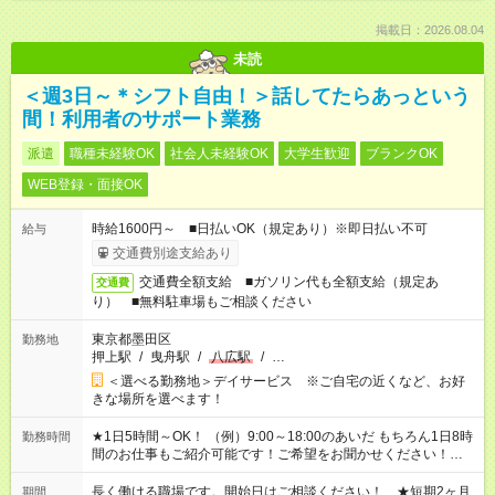
掲載日：2026.08.04
未読
＜週3日～＊シフト自由！＞話してたらあっという
間！利用者のサポート業務
派遣
職種未経験OK
社会人未経験OK
大学生歓迎
ブランクOK
WEB登録・面接OK
時給1600円～ ■日払いOK（規定あり）※即日払い不可
給与
交通費別途支給あり
交通費全額支給 ■ガソリン代も全額支給（規定あ
交通費
り） ■無料駐車場もご相談ください
東京都墨田区
勤務地
押上駅
/
曳舟駅
/
八広駅
/
…
＜選べる勤務地＞デイサービス ※ご自宅の近くなど、お好
きな場所を選べます！
★1日5時間～OK！ （例）9:00～18:00のあいだ もちろん1日8時
勤務時間
間のお仕事もご紹介可能です！ご希望をお聞かせください！★家
庭の都合でお休みが必要な場合も遠慮なくご相談ください。 ※
週最低15時間以上の勤務が必要です
長く働ける職場です。開始日はご相談ください！ ★短期2ヶ月
期間