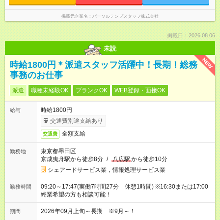
掲載元企業名
パーソルテンプスタッフ株式会社
掲載日：2026.08.06
未読
NEW
時給1800円＊派遣スタッフ活躍中！長期！総務
事務のお仕事
派遣
職種未経験OK
ブランクOK
WEB登録・面接OK
時給1800円
給与
交通費別途支給あり
全額支給
交通費
東京都墨田区
勤務地
京成曳舟駅から徒歩8分
/
八広駅
から徒歩10分
シェアードサービス業，情報処理サービス業
09:20～17:47(実働7時間27分 休憩1時間) ※16:30または17:00
勤務時間
終業希望の方も相談可能！
2026年09月上旬～長期 ※9月～！
期間