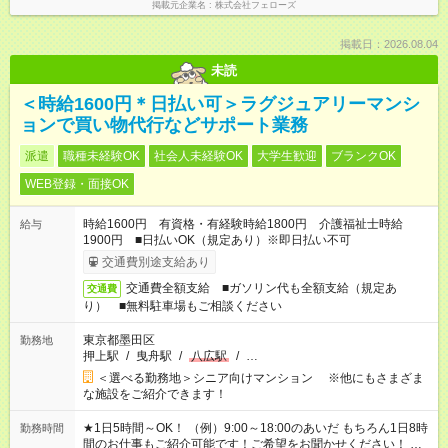
掲載元企業名
株式会社フェローズ
掲載日：2026.08.04
未読
＜時給1600円＊日払い可＞ラグジュアリーマンシ
ョンで買い物代行などサポート業務
派遣
職種未経験OK
社会人未経験OK
大学生歓迎
ブランクOK
WEB登録・面接OK
時給1600円 有資格・有経験時給1800円 介護福祉士時給
給与
1900円 ■日払いOK（規定あり）※即日払い不可
交通費別途支給あり
交通費全額支給 ■ガソリン代も全額支給（規定あ
交通費
り） ■無料駐車場もご相談ください
東京都墨田区
勤務地
押上駅
/
曳舟駅
/
八広駅
/
…
＜選べる勤務地＞シニア向けマンション ※他にもさまざま
な施設をご紹介できます！
★1日5時間～OK！ （例）9:00～18:00のあいだ もちろん1日8時
勤務時間
間のお仕事もご紹介可能です！ご希望をお聞かせください！ ★