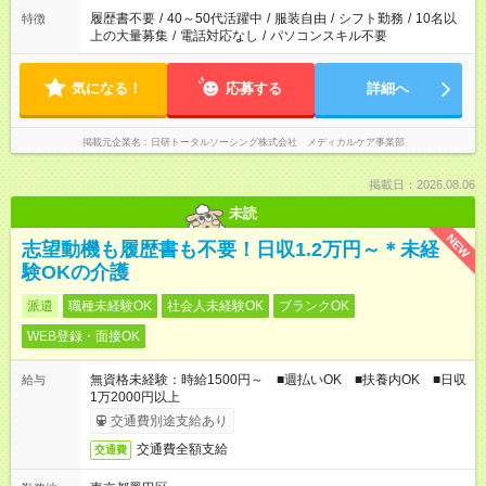
履歴書不要
/
40～50代活躍中
/
服装自由
/
シフト勤務
/
10名以
特徴
上の大量募集
/
電話対応なし
/
パソコンスキル不要
気になる！
応募する
詳細へ
掲載元企業名
日研トータルソーシング株式会社 メディカルケア事業部
掲載日：2026.08.06
未読
NEW
志望動機も履歴書も不要！日収1.2万円～＊未経
験OKの介護
派遣
職種未経験OK
社会人未経験OK
ブランクOK
WEB登録・面接OK
無資格未経験：時給1500円～ ■週払いOK ■扶養内OK ■日収
給与
1万2000円以上
交通費別途支給あり
交通費全額支給
交通費