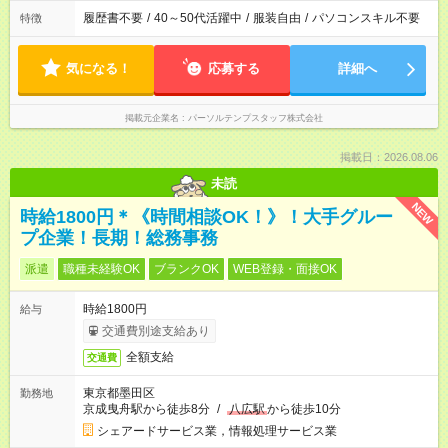
履歴書不要
/
40～50代活躍中
/
服装自由
/
パソコンスキル不要
特徴
気になる！
応募する
詳細へ
掲載元企業名
パーソルテンプスタッフ株式会社
掲載日：2026.08.06
未読
NEW
時給1800円＊《時間相談OK！》！大手グルー
プ企業！長期！総務事務
派遣
職種未経験OK
ブランクOK
WEB登録・面接OK
時給1800円
給与
交通費別途支給あり
全額支給
交通費
東京都墨田区
勤務地
京成曳舟駅から徒歩8分
/
八広駅
から徒歩10分
シェアードサービス業，情報処理サービス業