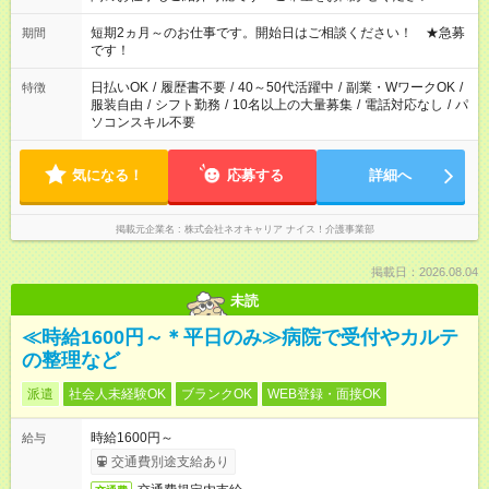
家庭の都合でお休みが必要な場合も遠慮なくご相談ください。
※週最低15時間以上の勤務が必要です
短期2ヵ月～のお仕事です。開始日はご相談ください！ ★急募
期間
です！
日払いOK
/
履歴書不要
/
40～50代活躍中
/
副業・WワークOK
/
特徴
服装自由
/
シフト勤務
/
10名以上の大量募集
/
電話対応なし
/
パ
ソコンスキル不要
気になる！
応募する
詳細へ
掲載元企業名
株式会社ネオキャリア ナイス！介護事業部
掲載日：2026.08.04
未読
≪時給1600円～＊平日のみ≫病院で受付やカルテ
の整理など
派遣
社会人未経験OK
ブランクOK
WEB登録・面接OK
時給1600円～
給与
交通費別途支給あり