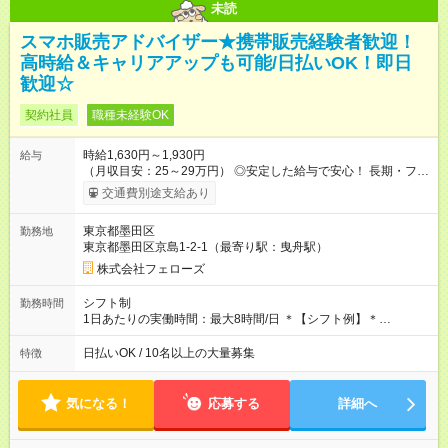
未読
スマホ販売アドバイザー★携帯販売経験者歓迎！
高時給＆キャリアアップも可能/日払いOK！即日
歓迎☆
契約社員
職種未経験OK
時給1,630円～1,930円
給与
（月収目安：25～29万円） ◎安定した給与で安心！ 長期・フル
タイムで勤務いただける方にお越しいただきたいと思っていま
交通費別途支給あり
す。シフトが削られることはないので、安定した給与が入りま
す。 ◎日払い・週払いもOK！※規定あり すぐに働きたい、稼ぎ
東京都墨田区
勤務地
たいという人もいると思います。このあたりは柔軟に対応する
東京都墨田区京島1-2-1（最寄り駅：曳舟駅）
ので、お気軽にご相談ください！ ※2ヶ月の試用期間がありま
す。その間の給与・待遇に変更はありません。 【試用期間】試
株式会社フェローズ
用期間あり 試用期間の長さ：2ヶ月 雇用形態、給与は本採用時
と同じです。
シフト制
勤務時間
1日あたりの実働時間：最大8時間/日 ＊【シフト例】＊
(1) 10:00～19:00 (2) 11:00～20:00 (3) 12:00～21:00 など ◎
いずれも実働8時間・休憩1時間です。中抜けシフトなどはあり
日払いOK / 10名以上の大量募集
特徴
ません。 ◎残業は少なく、月10時間未満です。「残業代で稼ぎ
たい」などあれば相談に応じますのでおっしゃってください！
気になる！
応募する
詳細へ