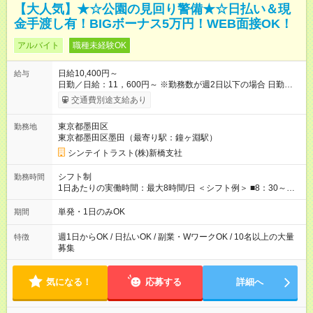
【大人気】★☆公園の見回り警備★☆日払い＆現
金手渡し有！BIGボーナス5万円！WEB面接OK！
アルバイト
職種未経験OK
日給10,400円～
給与
日勤／日給：11，600円～ ※勤務数が週2日以下の場合 日勤／日
給：10，400円 ■交通費別途全額支給 ※規定あり ■支払方法：日
交通費別途支給あり
払い └日給のうち7，000円を現金先払い ※稼働分 ※週払い・月
払いOK ⇒希望をお聞かせください♪ ■各種資格手当あり ■残業手
東京都墨田区
勤務地
当あり ■日給保障あり └早く終わっても”全額”支給！ ::::: ::::: :::::
東京都墨田区墨田（最寄り駅：鐘ヶ淵駅）
≪ 法定研修 ≫ 研修時の給与： 日給10，000円×3日間（24時
間） ＝研修費として合計30，000円支給 ＋交通費全額支給 ※規
シンテイトラスト(株)新橋支社
定あり 【試用期間】試用期間なし
シフト制
勤務時間
1日あたりの実働時間：最大8時間/日 ＜シフト例＞ ■8：30～
17：30 ■9：00～18：00 など！ 上記時間内で、 実働8時
間・休憩1時間／日
単発・1日のみOK
期間
週1日からOK / 日払いOK / 副業・WワークOK / 10名以上の大量
特徴
募集
気になる！
応募する
詳細へ