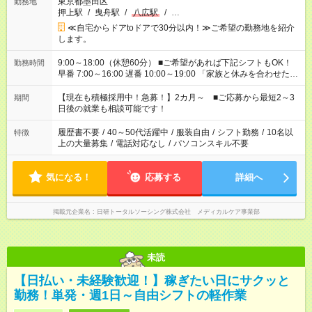
東京都墨田区
勤務地
押上駅
/
曳舟駅
/
八広駅
/
…
≪自宅からドアtoドアで30分以内！≫ご希望の勤務地を紹介
します。
9:00～18:00（休憩60分） ■ご希望があれば下記シフトもOK！
勤務時間
早番 7:00～16:00 遅番 10:00～19:00 「家族と休みを合わせた
い」 「余裕を持って夕飯の準備がしたい」 「できれば残業はし
たくない」 など、ご希望を教えてくださいね。 ※Wワーク希望
【現在も積極採用中！急募！】2カ月～ ■ご応募から最短2～3
期間
の方へ 今ご覧のお仕事で希望する勤務時間と、もう1つのお仕事
日後の就業も相談可能です！
の勤務時間。 合計で週40時間を超える場合は応募できません。
履歴書不要
/
40～50代活躍中
/
服装自由
/
シフト勤務
/
10名以
特徴
上の大量募集
/
電話対応なし
/
パソコンスキル不要
気になる！
応募する
詳細へ
掲載元企業名
日研トータルソーシング株式会社 メディカルケア事業部
未読
【日払い・未経験歓迎！】稼ぎたい日にサクッと
勤務！単発・週1日～自由シフトの軽作業