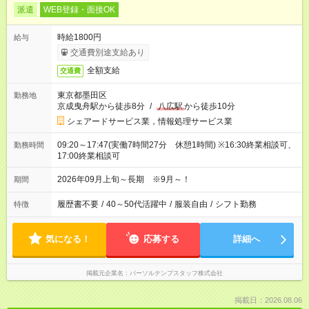
派遣
WEB登録・面接OK
時給1800円
給与
交通費別途支給あり
全額支給
交通費
東京都墨田区
勤務地
京成曳舟駅から徒歩8分
/
八広駅
から徒歩10分
シェアードサービス業，情報処理サービス業
09:20～17:47(実働7時間27分 休憩1時間) ※16:30終業相談可、
勤務時間
17:00終業相談可
2026年09月上旬～長期 ※9月～！
期間
履歴書不要
/
40～50代活躍中
/
服装自由
/
シフト勤務
特徴
気になる！
応募する
詳細へ
掲載元企業名
パーソルテンプスタッフ株式会社
掲載日：2026.08.06