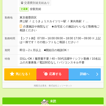
交通費別途支給あり
全額支給
交通費
東京都墨田区
勤務地
押上駅
/
とうきょうスカイツリー駅
/
東向島駅
/
…
介護施設や病院など ★自宅近くの施設がいいなど勤務地ご
相談ください
【シフト例】 07:00～16:00 09:00～18:00 17:00～09:00 ※ 上記
勤務時間
は一例です！その他シフトもご相談ください！
即日～2ヶ月以上 ■開始日の相談OK！
期間
日払いOK
/
履歴書不要
/
40～50代活躍中
/
シフト勤務
/
10名以
特徴
上の大量募集
/
電話対応なし
/
パソコンスキル不要
気になる！
応募する
詳細へ
掲載元企業名
株式会社ニッソーネット
未読