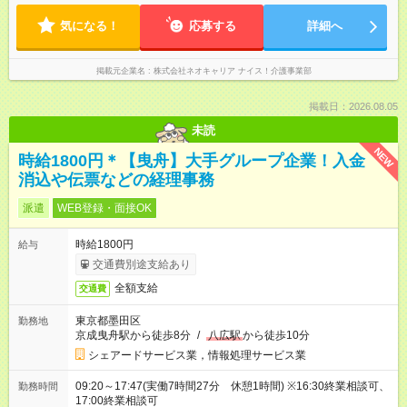
気になる！
応募する
詳細へ
掲載元企業名
株式会社ネオキャリア ナイス！介護事業部
掲載日：2026.08.05
未読
NEW
時給1800円＊【曳舟】大手グループ企業！入金
消込や伝票などの経理事務
派遣
WEB登録・面接OK
時給1800円
給与
交通費別途支給あり
全額支給
交通費
東京都墨田区
勤務地
京成曳舟駅から徒歩8分
/
八広駅
から徒歩10分
シェアードサービス業，情報処理サービス業
09:20～17:47(実働7時間27分 休憩1時間) ※16:30終業相談可、
勤務時間
17:00終業相談可