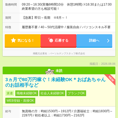
09:20～16:30(実働6時間10分 休憩1時間) ※16:30または17:00
勤務時間
終業希望の方も相談可能！
【急募】即日～長期 ※8月～！
期間
履歴書不要
/
40～50代活躍中
/
服装自由
/
パソコンスキル不要
特徴
気になる！
応募する
詳細へ
掲載元企業名
パーソルテンプスタッフ株式会社
掲載日：2026.08.06
未読
NEW
3ヵ月で80万円稼ぐ！未経験OK＊おばあちゃん
のお話相手など
派遣
職種未経験OK
社会人未経験OK
ブランクOK
WEB登録・面接OK
無資格の方：時給1530円～1912円 / 介護福祉士：時給1830円～
給与
2287円 / 初任者以上：時給1730円～2162円