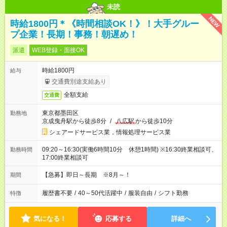
未読
NEW
時給1800円＊《時間相談OK！》！大手グルー
プ企業！長期！事務！朝遅め！
派遣
WEB登録・面接OK
時給1800円
給与
交通費別途支給あり
全額支給
交通費
東京都墨田区
勤務地
京成曳舟駅から徒歩8分
/
八広駅
から徒歩10分
シェアードサービス業，情報処理サービス業
09:20～16:30(実働6時間10分 休憩1時間) ※16:30終業相談可、
勤務時間
17:00終業相談可
【急募】即日～長期 ※8月～！
期間
履歴書不要
/
40～50代活躍中
/
服装自由
/
シフト勤務
特徴
気になる！
応募する
詳細へ