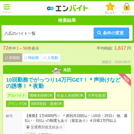
0
メニュー
気になる！
ログイン
検索結果
条件の変更
八広のバイト一覧
72
1,617
件中
1
～
50
件表示
平均時給:
円
新着順
時給順
人気順
掲載日：2026.08.07
未読
NEW
10回勤務でがっつり14万円GET！＊声掛けなど
の誘導！＊夜勤
アルバイト
職種未経験OK
社会人未経験OK
大学生歓迎
ブランクOK
WEB登録・面接OK
【夜勤】1万4000円～ ＊原則月2回払い（10日・25日） 他、週
給与
払い・日払いの制度もあり（規定あり）＃日収1万円以上
交通費別途支給あり