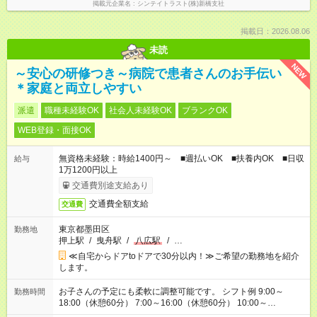
掲載元企業名
シンテイトラスト(株)新橋支社
掲載日：2026.08.06
未読
NEW
～安心の研修つき～病院で患者さんのお手伝い
＊家庭と両立しやすい
派遣
職種未経験OK
社会人未経験OK
ブランクOK
WEB登録・面接OK
無資格未経験：時給1400円～ ■週払いOK ■扶養内OK ■日収
給与
1万1200円以上
交通費別途支給あり
交通費全額支給
交通費
東京都墨田区
勤務地
押上駅
/
曳舟駅
/
八広駅
/
…
≪自宅からドアtoドアで30分以内！≫ご希望の勤務地を紹介
します。
お子さんの予定にも柔軟に調整可能です。 シフト例 9:00～
勤務時間
18:00（休憩60分） 7:00～16:00（休憩60分） 10:00～
19:00（休憩60分） ※Wワーク希望の方へ 今ご覧のお仕事で希