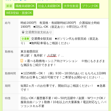
派遣
職種未経験OK
社会人未経験OK
大学生歓迎
ブランクOK
WEB登録・面接OK
時給1600円 有資格・有経験時給1800円 介護福祉士時給
給与
1900円 ■日払いOK（規定あり）※即日払い不可
交通費別途支給あり
交通費全額支給 ■ガソリン代も全額支給（規定あ
交通費
り） ■無料駐車場もご相談ください
東京都墨田区
勤務地
押上駅
/
曳舟駅
/
八広駅
/
…
＜選べる勤務地＞シニア向けマンション ※他にもさまざま
な施設をご紹介できます！
★1日5時間～OK！ （例）9:00～18:00のあいだ もちろん1日8時
勤務時間
間のお仕事もご紹介可能です！ご希望をお聞かせください！★家
庭の都合でお休みが必要な場合も遠慮なくご相談ください。 ※
週最低15時間以上の勤務が必要です
短期2ヵ月～のお仕事です。開始日はご相談ください！ ★急募
期間
です！
日払いOK
/
履歴書不要
/
40～50代活躍中
/
副業・WワークOK
/
特徴
服装自由
/
シフト勤務
/
10名以上の大量募集
/
電話対応なし
/
パ
ソコンスキル不要