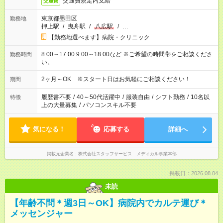
交通費規定内支給
交通費
東京都墨田区
勤務地
押上駅
/
曳舟駅
/
八広駅
/
…
【勤務地選べます】病院・クリニック
8:00～17:00 9:00～18:00など ※ご希望の時間帯をご相談くださ
勤務時間
い。
2ヶ月～OK ※スタート日はお気軽にご相談ください！
期間
履歴書不要
/
40～50代活躍中
/
服装自由
/
シフト勤務
/
10名以
特徴
上の大量募集
/
パソコンスキル不要
気になる！
応募する
詳細へ
掲載元企業名
株式会社スタッフサービス メディカル事業本部
掲載日：2026.08.04
未読
【年齢不問＊週3日～OK】病院内でカルテ運び＊
メッセンジャー