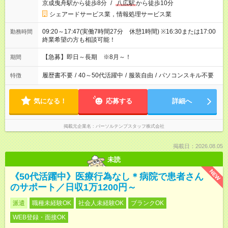
京成曳舟駅から徒歩8分
/
八広駅
から徒歩10分
シェアードサービス業，情報処理サービス業
09:20～17:47(実働7時間27分 休憩1時間) ※16:30または17:00
勤務時間
終業希望の方も相談可能！
【急募】即日～長期 ※8月～！
期間
履歴書不要
/
40～50代活躍中
/
服装自由
/
パソコンスキル不要
特徴
気になる！
応募する
詳細へ
掲載元企業名
パーソルテンプスタッフ株式会社
掲載日：2026.08.05
未読
NEW
《50代活躍中》医療行為なし＊病院で患者さん
のサポート／日収1万1200円～
派遣
職種未経験OK
社会人未経験OK
ブランクOK
WEB登録・面接OK