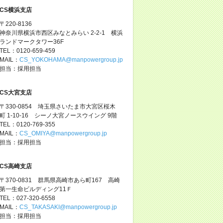
CS横浜支店
〒220-8136
神奈川県横浜市西区みなとみらい 2-2-1 横浜
ランドマークタワー36F
TEL：0120-659-459
MAIL：
CS_YOKOHAMA@manpowergroup.jp
担当：採用担当
CS大宮支店
〒330-0854 埼玉県さいたま市大宮区桜木
町 1-10-16 シーノ大宮ノースウイング 9階
TEL：0120-769-355
MAIL：
CS_OMIYA@manpowergroup.jp
担当：採用担当
CS高崎支店
〒370-0831 群馬県高崎市あら町167 高崎
第一生命ビルディング11Ｆ
TEL：027-320-6558
MAIL：
CS_TAKASAKI@manpowergroup.jp
担当：採用担当