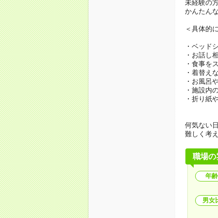
未経験の
かんたん
＜具体的
・ベッド
・お話し
・食事を
・着替え
・お風呂
・施設内
・折り紙
何気ない
難しく考
職場の
年齢
男女