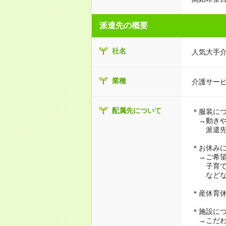
派遣先の概要
社名
人気大手
業種
介護サー
配属先について
＊服装に
→動きや
派遣先に
＊お休み
→ご希望
子育て・
などな
＊産休育
＊施設に
→こだわ