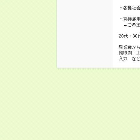
＊各種社
＊直接雇
→ご希望
20代・3
異業種か
転職例：
入力 な