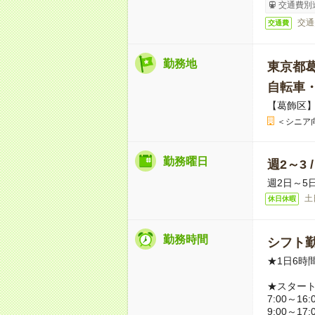
交通費別
交通
交通費
勤務地
東京都
自転車
【葛飾区
＜シニア
勤務曜日
週2～3 
週2日～5
土
休日休暇
勤務時間
シフト勤
★1日6時
★スター
7:00～16:
9:00～17: