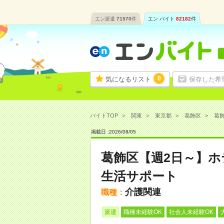
エン派遣
71570
件
エン バイト
82182
件
0
気になるリスト
保存した希
バイトTOP
関東
東京都
葛飾区
葛飾
掲載日 :
2026
/
08
/
05
葛飾区【週2日～】
生活サポート
介護関連
職種：
派遣
職種未経験OK
社会人未経験OK