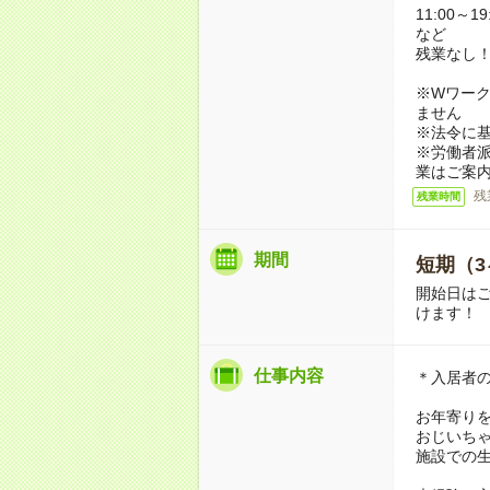
11:00～19
など
残業なし
※Wワーク
ません
※法令に基
※労働者
業はご案
残
残業時間
期間
短期（3
開始日は
けます！
仕事内容
＊入居者
お年寄り
おじいち
施設での