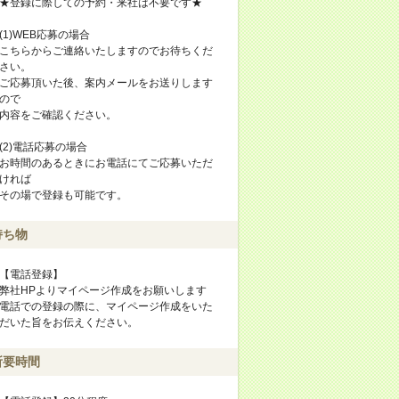
★登録に際しての予約・来社は不要です★
(1)WEB応募の場合
こちらからご連絡いたしますのでお待ちくだ
さい。
ご応募頂いた後、案内メールをお送りします
ので
内容をご確認ください。
(2)電話応募の場合
お時間のあるときにお電話にてご応募いただ
ければ
その場で登録も可能です。
持ち物
【電話登録】
弊社HPよりマイページ作成をお願いします
電話での登録の際に、マイページ作成をいた
だいた旨をお伝えください。
所要時間