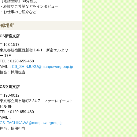
【電話登録】30分程度
・経験やご希望などをインタビュー
・お仕事のご紹介など
登録場所
CS新宿支店
〒163-1517
東京都新宿区西新宿 1-6-1 新宿エルタワ
ー 17F
TEL：0120-659-458
MAIL：
CS_SHINJUKU@manpowergroup.jp
担当：採用担当
CS立川支店
〒190-0012
東京都立川市曙町2-34-7 ファーレイースト
ビル 8F
TEL：0120-659-460
MAIL：
CS_TACHIKAWA@manpowergroup.jp
担当：採用担当