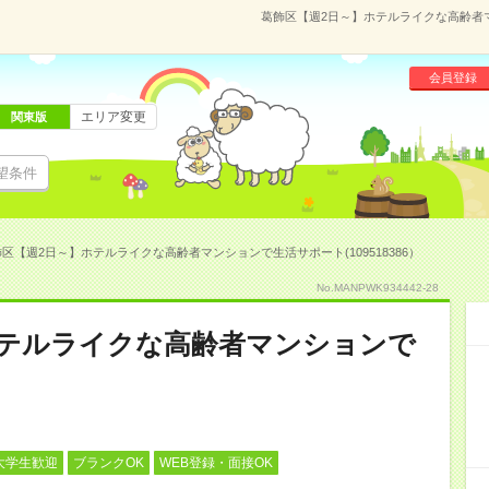
葛飾区【週2日～】ホテルライクな高齢者マン
会員登録
エリア変更
関東版
望条件
区【週2日～】ホテルライクな高齢者マンションで生活サポート(109518386）
No.MANPWK934442-28
ホテルライクな高齢者マンションで
大学生歓迎
ブランクOK
WEB登録・面接OK