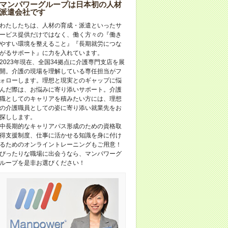
マンパワーグループは日本初の人材
派遣会社です
わたしたちは、人材の育成・派遣といったサ
ービス提供だけではなく、働く方々の『働き
やすい環境を整えること』『長期就労につな
がるサポート』に力を入れています。
2023年現在、全国34拠点に介護専門支店を展
開。介護の現場を理解している専任担当がフ
ォローします。理想と現実とのギャップに悩
んだ際は、お悩みに寄り添いサポート。介護
職としてのキャリアを積みたい方には、理想
の介護職員としての姿に寄り添い就業先をお
探しします。
中長期的なキャリアパス形成のための資格取
得支援制度、仕事に活かせる知識を身に付け
るためのオンライントレーニングもご用意！
ぴったりな職場に出会うなら、マンパワーグ
ループを是非お選びください！