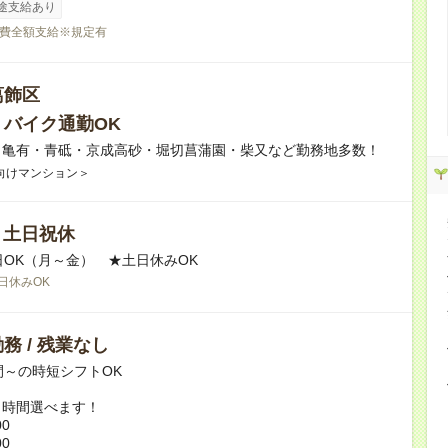
途支給あり
費全額支給※規定有
葛飾区
・バイク通勤OK
】亀有・青砥・京成高砂・堀切菖蒲園・柴又など勤務地多数！
向けマンション＞
/ 土日祝休
日OK（月～金） ★土日休みOK
日休みOK
務 / 残業なし
間～の時短シフトOK
ト時間選べます！
00
00