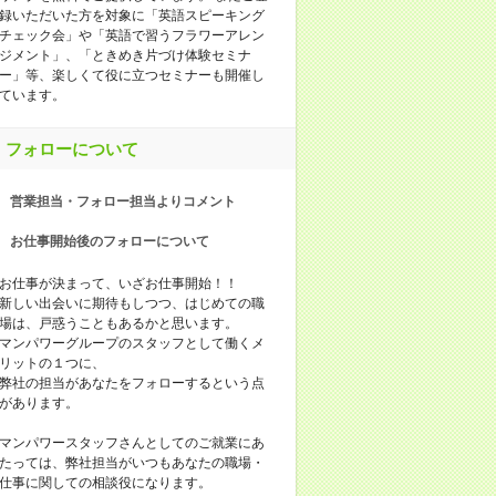
録いただいた方を対象に「英語スピーキング
チェック会」や「英語で習うフラワーアレン
ジメント」、「ときめき片づけ体験セミナ
ー」等、楽しくて役に立つセミナーも開催し
ています。
フォローについて
営業担当・フォロー担当よりコメント
お仕事開始後のフォローについて
お仕事が決まって、いざお仕事開始！！
新しい出会いに期待もしつつ、はじめての職
場は、戸惑うこともあるかと思います。
マンパワーグループのスタッフとして働くメ
リットの１つに、
弊社の担当があなたをフォローするという点
があります。
マンパワースタッフさんとしてのご就業にあ
たっては、弊社担当がいつもあなたの職場・
仕事に関しての相談役になります。