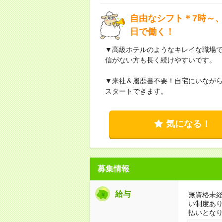
自由なシフト＊7時～、
日で働く！
▼高級ホテルのようなキレイな職場
信がない方も長く続けやすいです。
▼来社＆履歴書不要！自宅にいなが
スタートできます。
気になる！
募集情報
給与
無資格未経
い制度あ
払いとな