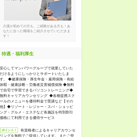
介護が初めての方も、ご経験がある方も！あ
なたに合った職場をご紹介させていただきま
す！
待遇・福利厚生
安心してマンパワーグループで就業していた
だけるようにしっかりとサポートいたしま
す。 ◆健康保険・厚生年金・雇用保険・有給
休暇・健康診断・労働者災害補償保険 ◆無料
で自宅で学習できるパソコントレーニング◆
無料キャリアカウンセリング ◆各種提携スク
ールのメニューを優待料金で受講など【その
他】◆リゾート・レジャー・スパ・ショッピ
ング・グルメ・エステなど各施設を特別割引
価格にて利用できる優待サービス
有資格者によるキャリアカウンセ
ポイント！
リングを無料でご提供しています。 またご登