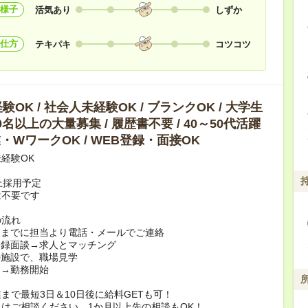
様子
活気あり
しずか
仕方
テキパキ
コツコツ
OK / 社会人未経験OK / ブランクOK / 大学生
10名以上の大量募集 / 履歴書不要 / 40～50代活躍
副業・WワークOK / WEB登録・面接OK
経験OK
上採用予定
は不要です
の流れ
日までに担当より電話・メールでご連絡
登録面談→求人とマッチング
の施設で、職場見学
定→勤務開始
まで最短3日＆10日後に給料GETも可！
はご相談ください。1か月以上先の相談もOK！