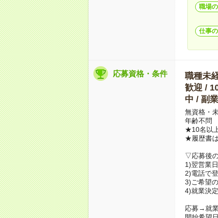
職場の
仕事の
応募資格・条件
職種未経験
歓迎 / 
中 / 
無資格・未
年齢不問
★10名以
★履歴書
▽応募後
1)翌営業
2)電話で
3)ご希望
4)就業決
応募→就業
開始希望日