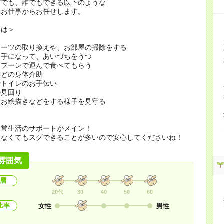
方でも、誰でもできる以下のような
なお仕事からお任せします。
には＞
シーツの取り換えや、お部屋の掃除をする
相手になって、あいづちをうつ
スプーンで運んで食べてもらう
などの身体介助
やトイレのお手伝い
の見回り
やお絵描きなどをする様子を見守る
日常生活のサポートがメイン！
えなくてもスグできることが多いので安心してくださいね！
雰囲気
層
20代
30
40
50
60
比率
女性
男性