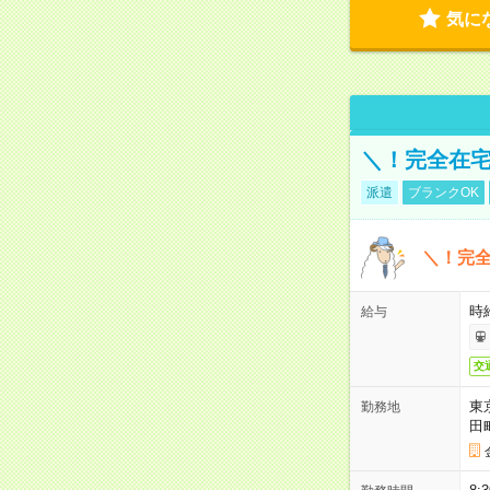
気に
＼！完全在宅
派遣
ブランクOK
＼！完全
時
給与
交
東
勤務地
田