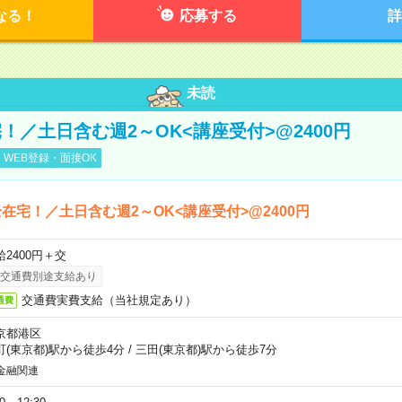
なる！
応募する
詳
未読
！／土日含む週2～OK<講座受付>@2400円
WEB登録・面接OK
在宅！／土日含む週2～OK<講座受付>@2400円
給2400円＋交
交通費別途支給あり
交通費実費支給（当社規定あり）
通費
京都港区
町(東京都)駅から徒歩4分
/
三田(東京都)駅から徒歩7分
金融関連