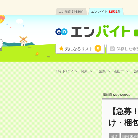
エン派遣
74686
件
エン バイト
82531
件
0
気になるリスト
保存した希
バイトTOP
関東
千葉県
流山市
【急
掲載日 :
2026
/
06
/
30
【急募！
け・梱
派遣
職種未経