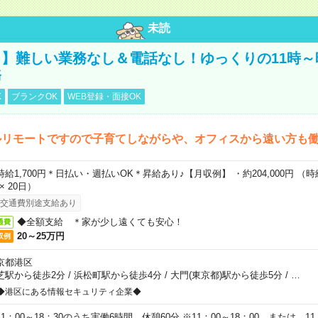
未読
】難しい業務なし＆電話なし！ゆっくりの11時～
務
K
ブランクOK
WEB登録・面接OK
ルリモートですので子育てしながらや、オフィスから遠い方も
時給1,700円＊日払い・週払いOK＊昇給あり♪【月収例】 ・約204,000円 （時給1
 × 20日）
交通費別途支給あり
◆全額支給 ＊家が少し遠くても安心！
通費
20～25万円
収例
京都港区
芝駅から徒歩2分
/
浜松町駅から徒歩4分
/
大門(東京都)駅から徒歩5分
/
…
◆港区にある情報セキュリティ企業◆
11：00～18：30のうち実働6時間、休憩60分 ※11：00～18：00 または 11