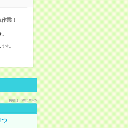
流作業！
す。
れます。
。
掲載日：2026.08.05
1つ