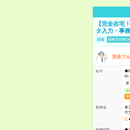
【完全在宅！
タ入力・事
派遣
職種未経験O
完全フ
◆
給与
6h
交
月
東
勤務地
竹
◆
勤務時間