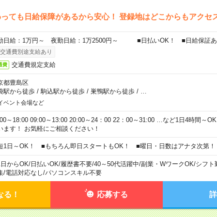
わっても日給保障があるから安心！ 登録地はどこからもアクセ
勤日給：1万円～ 夜勤日給：1万2500円～ ■日払いOK！ ■日給保証
交通費別途支給あり
交通費規定支給
通費
京都豊島区
袋駅から徒歩
/
駒込駅から徒歩
/
巣鴨駅から徒歩
/
…
イベント会場など
:00～18:00 09:00～13:00 20:00～24：00 22：00～31:00 …など1日4
います！ お気軽にご相談ください！
短1日～OK！ ■もちろん即日スタートもOK！ ■曜日・日数はアナタ次第！
1日からOK
/
日払いOK
/
履歴書不要
/
40～50代活躍中
/
副業・WワークOK
/
シフト
集
/
電話対応なし
/
パソコンスキル不要
なる！
応募する
詳