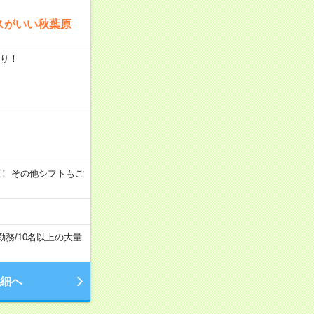
スがいい秋葉原
あり！
時間～OK！ その他シフトもご
勤務
/
10名以上の大量
細へ