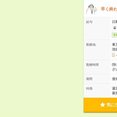
早く終
日
給与
交
東
勤務地
池
09
勤務時間
ざ
激
期間
週
特徴
募
気に