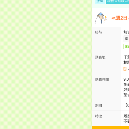
派遣
職種未経験O
≪週2日
無
給与
交
千
勤務地
柏
9:
勤務時間
夜
残
望
【
期間
履
特徴
不