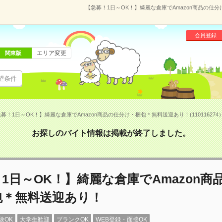
【急募！1日～OK！】綺麗な倉庫でAmazon商品の仕分
会員登録
エリア変更
関東版
望条件
募！1日～OK！】綺麗な倉庫でAmazon商品の仕分け・梱包＊無料送迎あり！(110116274
お探しのバイト情報は掲載が終了しました。
1日～OK！】綺麗な倉庫でAmazon商
包＊無料送迎あり！
験OK
大学生歓迎
ブランクOK
WEB登録・面接OK