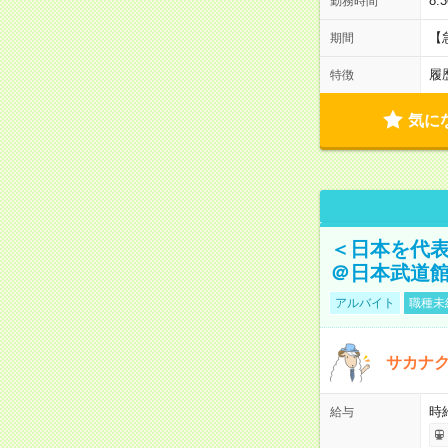
8:
勤務時間
【
期間
履
特徴
気に
＜日本を代
＠日本武道
アルバイト
職種未
サカナク
時
給与