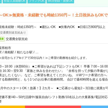
K
社会人未経験OK
ブランクOK
WEB登録・面接OK
～OK≫無資格・未経験でも時給1350円～！土日祝休みもOK
資格未経験：時給1350円～ ■週払いOK ■扶養内OK ■日収1万800円以上
交通費別途支給あり
交通費全額支給
通費
葉県柏市
駅
/
南柏駅
/
柏たなか駅
/
…
≪自宅からドアtoドアで30分以内！≫ご希望の勤務地を紹介します。
00～18:00（休憩60分） ■ご希望があれば下記シフトもOK！ 早番 7:00～16:00 遅
勤 16:30～翌9:30 「家族と休みを合わせたい」 「余裕を持って夕飯の準備
業はしたくない」 など、ご希望を教えてくださいね。 ※Wワーク希望の方へ
する勤務時間と、もう1つのお仕事の勤務時間。 合計で週40時間を超える場
8月中のスタートOK！急募！】2カ月～ ■ご応募から最短2～3日後に就業が
歴書不要
/
40～50代活躍中
/
服装自由
/
シフト勤務
/
10名以上の大量募集
/
電話対応
要