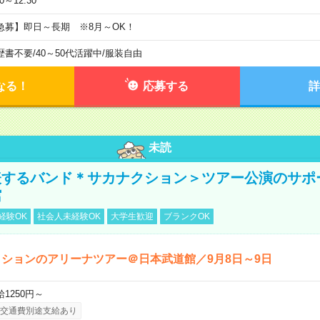
30～12:30
急募】即日～長期 ※8月～OK！
歴書不要
/
40～50代活躍中
/
服装自由
なる！
応募する
詳
未読
表するバンド＊サカナクション＞ツアー公演のサポ
館
経験OK
社会人未経験OK
大学生歓迎
ブランクOK
ションのアリーナツアー＠日本武道館／9月8日～9日
給1250円～
交通費別途支給あり