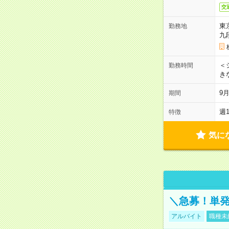
交
東
勤務地
九
＜シ
勤務時間
き
9
期間
週
特徴
気に
＼急募！単発
アルバイト
職種未