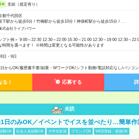
支給（規定有り）
通費
京都千代田区
段下駅から徒歩5分
/
竹橋駅から徒歩10分
/
神保町駅から徒歩15分
/
…
株式会社ライブパワー
フト例＞ 9:00～22:30 12:30～22:00 15:30～21:00 12:30～19:00 12:30
な時間を選べます！ ※時間は変更となる可能性があります
月8日・9日
1日からOK
/
履歴書不要
/
副業・WワークOK
/
シフト勤務
/
電話対応なし
/
パソコン
なる！
応募する
詳
未読
1日のみOK／イベントでイスを並べたり…簡単作
経験OK
社会人未経験OK
大学生歓迎
ブランクOK
WEB登録・面接OK