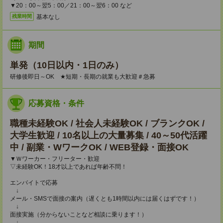
▼20：00～翌5：00／21：00～翌6：00 など
基本なし
残業時間
期間
単発（10日以内・1日のみ）
研修後即日～OK ★短期・長期の就業も大歓迎＃急募
応募資格・条件
職種未経験OK / 社会人未経験OK / ブランクOK /
大学生歓迎 / 10名以上の大量募集 / 40～50代活躍
中 / 副業・WワークOK / WEB登録・面接OK
▼Ｗワーカー・フリーター・歓迎
▽未経験OK！18才以上であれば年齢不問！
エンバイトで応募
↓
メール・SMSで面接の案内（遅くとも1時間以内には届くはずです！）
↓
面接実施（分からないことなど相談に乗ります！）
↓