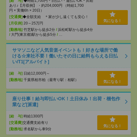
[給 与]
◆時給1,700円＊日払い・週払いOK＊昇給
あり♪【月収例】 ・約204,000円 （時給1,700
円 × 実働6h × 20日）
[交通費]
◆全額支給 ＊家が少し遠くても安心！
気になる！
[月収例]
20～25万円
[勤務地]
竹芝駅から徒歩2分
/
浜松町駅から徒歩4分
/
大門(東京都)駅から徒歩5分
/
…
サマソニなど人気音楽イベントも！好きな場所で働
ける☆来社不要！働いたその日に給料もらえる日払
い/T1[アルバイト]
[給 与]
日給12,000円～
[勤務地]
千葉県柏市柏（最寄り駅：柏駅）
気になる！
座り仕事！給与即払いOK！土日休み！出荷・梱包作
業など[派遣]
[給 与]
時給1300円
[交通費]
交通費支給有り
気になる！
[勤務地]
求名駅から車9分