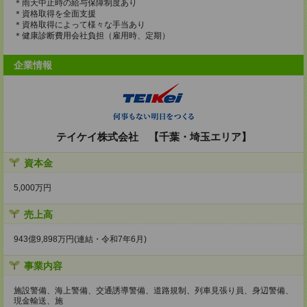
＊雨天中止時の給与保障制度あり
＊資格取得を全面支援
＊資格取得によって様々な手当あり
＊健康診断費用会社負担（雇用時、定期）
企業情報
テイケイ株式会社 【千葉・埼玉エリア】
資本金
5,000万円
売上高
943億9,898万円(連結・令和7年6月)
事業内容
施設警備、海上警備、交通誘導警備、道路規制、列車見張り員、身辺警備、
現金輸送、施