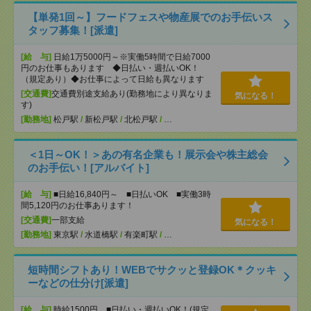
【単発1回～】フードフェスや物産展でのお手伝いス
タッフ募集！[派遣]
[給 与]
日給1万5000円～※実働5時間で日給7000
円のお仕事もあります ◆日払い・週払いOK！
（規定あり）◆お仕事によって日給も異なります
[交通費]
交通費別途支給あり(勤務地により異なりま
気になる！
す)
[勤務地]
松戸駅
/
新松戸駅
/
北松戸駅
/
…
＜1日～OK！＞あの有名企業も！展示会や株主総会
のお手伝い！[アルバイト]
[給 与]
■日給16,840円～ ■日払いOK ■実働3時
間5,120円のお仕事あります！
[交通費]
一部支給
気になる！
[勤務地]
東京駅
/
水道橋駅
/
有楽町駅
/
…
短時間シフトあり！WEBでサクッと登録OK＊クッキ
ーなどの仕分け[派遣]
[給 与]
時給1500円 ■日払い・週払いOK！(規定