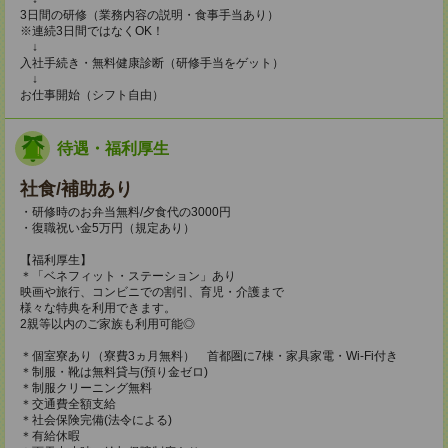
3日間の研修（業務内容の説明・食事手当あり）
※連続3日間ではなくOK！
↓
入社手続き・無料健康診断（研修手当をゲット）
↓
お仕事開始（シフト自由）
待遇・福利厚生
社食/補助あり
・研修時のお弁当無料/夕食代の3000円
・復職祝い金5万円（規定あり）
【福利厚生】
＊「ベネフィット・ステーション」あり
映画や旅行、コンビニでの割引、育児・介護まで
様々な特典を利用できます。
2親等以内のご家族も利用可能◎
＊個室寮あり（寮費3ヵ月無料） 首都圏に7棟・家具家電・Wi-Fi付き
＊制服・靴は無料貸与(預り金ゼロ)
＊制服クリーニング無料
＊交通費全額支給
＊社会保険完備(法令による)
＊有給休暇