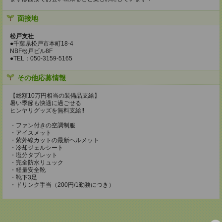
面接地
松戸支社
●千葉県松戸市本町18-4
NBF松戸ビル8F
●TEL：050-3159-5165
その他応募情報
【総額10万円相当の装備品支給】
暑い季節も快適に過ごせる
ヒンヤリグッズを無料支給!!
・ファン付きの空調制服
・アイスメット
・紫外線カットの最新ヘルメット
・冷却ジェルシート
・塩分タブレット
・完全防水リュック
・軽量安全靴
・靴下3足
・ドリンク手当（200円/1勤務につき）