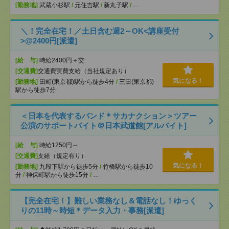
[勤務地]
武蔵小杉駅
/
元住吉駅
/
新丸子駅
/
…
＼！完全在宅！／土日含む週2～OK<講座受付
>@2400円[派遣]
[給 与]
時給2400円＋交
[交通費]
交通費実費支給（当社規定あり）
気になる！
[勤務地]
田町(東京都)駅から徒歩4分
/
三田(東京都)
駅から徒歩7分
＜日本を代表するバンド＊サカナクション＞ツアー
公演のサポートバイト＠日本武道館[アルバイト]
[給 与]
時給1250円～
[交通費]
支給（規定有り）
気になる！
[勤務地]
九段下駅から徒歩5分
/
竹橋駅から徒歩10
分
/
神保町駅から徒歩15分
/
…
【完全在宅！】難しい業務なし＆電話なし！ゆっく
りの11時～時短＊データ入力・事務[派遣]