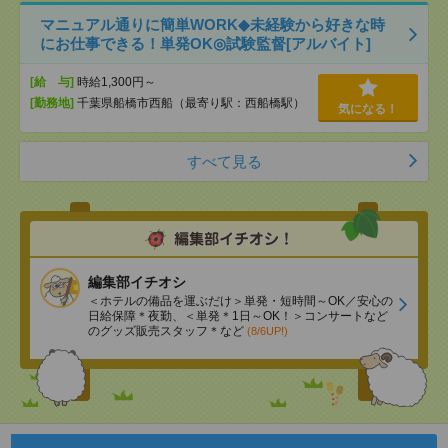
マニュアル通りに簡単WORK◆未経験から好きな時
にお仕事できる！単発OK◎試験監督[アルバイト]
[給 与]
時給1,300円～
[勤務地]
千葉県船橋市西船（最寄り駅：西船橋駅）
気になる！
すべて見る
編集部イチオシ
＜ホテルの備品を運ぶだけ＞単発・短時間～OK／安心の
日給保障＊夜勤、＜単発＊1日～OK！＞コンサートなど
のグッズ販売スタッフ＊など
(8/6UP!)