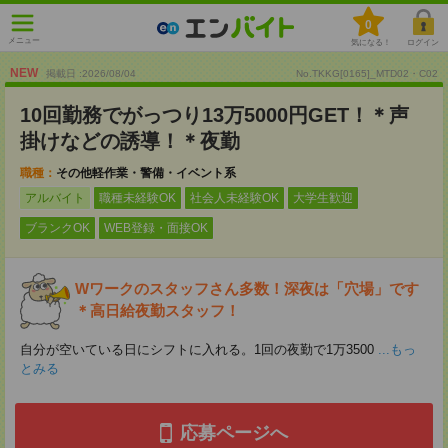
0
メニュー
気になる！
ログイン
NEW
掲載日 :2026
/
08
/
04
No.TKKG[0165]_MTD02・C02
10回勤務でがっつり13万5000円GET！＊声
掛けなどの誘導！＊夜勤
職種：
その他軽作業・警備・イベント系
アルバイト
職種未経験OK
社会人未経験OK
大学生歓迎
ブランクOK
WEB登録・面接OK
Wワークのスタッフさん多数！深夜は「穴場」です
＊高日給夜勤スタッフ！
自分が空いている日にシフトに入れる。1回の夜勤で1万3500
...もっ
とみる
応募ページへ