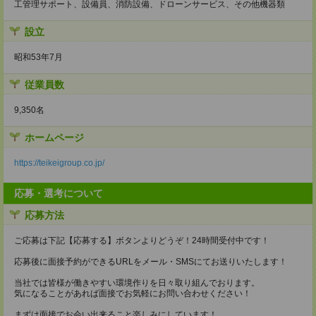
工管理サポート、設備員、消防設備、ドローンサービス、その他機器類
設立
昭和53年7月
従業員数
9,350名
ホームページ
https://teikeigroup.co.jp/
応募・選考について
応募方法
ご応募は下記【応募する】ボタンよりどうぞ！24時間受付中です！
応募後に面接予約ができるURLをメール・SMSにてお送りいたします！
当社では皆様が働きやすい環境作りを日々取り組んでおります。
気になることがあれば面接でお気軽にお問い合わせください！
まずは面接でお会い出来ること楽しみにしています！