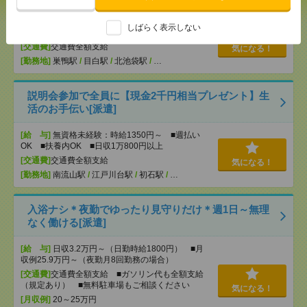
[給 与]
無資格未経験：時給1500円～ ■週払い
しばらく表示しない
OK ■扶養内OK ■日収1万2000円以上
[交通費]
交通費全額支給
気になる！
[勤務地]
巣鴨駅
/
目白駅
/
北池袋駅
/
…
説明会参加で全員に【現金2千円相当プレゼント】生
活のお手伝い[派遣]
[給 与]
無資格未経験：時給1350円～ ■週払い
OK ■扶養内OK ■日収1万800円以上
[交通費]
交通費全額支給
気になる！
[勤務地]
南流山駅
/
江戸川台駅
/
初石駅
/
…
入浴ナシ＊夜勤でゆったり見守りだけ＊週1日～無理
なく働ける[派遣]
[給 与]
日収3.2万円～（日勤時給1800円） ■月
収例25.9万円～（夜勤月8回勤務の場合）
[交通費]
交通費全額支給 ■ガソリン代も全額支給
（規定あり） ■無料駐車場もご相談ください
気になる！
[月収例]
20～25万円