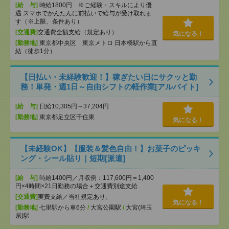
[給 与]
時給1800円 ※ご経験・スキルにより優
遇 スマホでかんたんに前払いで給与が受け取れま
す（※上限、条件あり）
[交通費]
交通費全額支給（規定あり）
気になる！
[勤務地]
東京都中央区 東京メトロ 日本橋駅から直
結（徒歩1分）
【日払い・未経験歓迎！】稼ぎたい日にサクッと勤
務！単発・週1日～自由シフトの軽作業[アルバイト]
[給 与]
日給10,305円～37,204円
[勤務地]
東京都足立区千住東
気になる！
【未経験OK】【服装＆髪色自由！】お菓子のピッキ
ング・シール貼り｜短期[派遣]
[給 与]
時給1400円／月収例：117,600円＝1,400
円×4時間×21日勤務の場合＋交通費別途支給
[交通費]
実費支給／当社規定あり。
気になる！
[勤務地]
七里駅から車6分
/
大宮公園駅
/
大宮(埼玉
県)駅