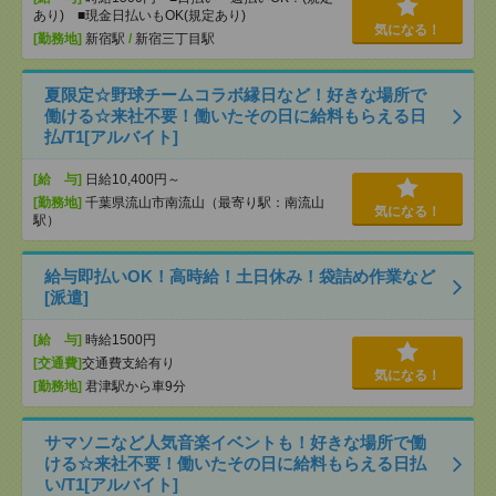
あり) ■現金日払いもOK(規定あり)
気になる！
[勤務地]
新宿駅
/
新宿三丁目駅
夏限定☆野球チームコラボ縁日など！好きな場所で
働ける☆来社不要！働いたその日に給料もらえる日
払/T1[アルバイト]
[給 与]
日給10,400円～
[勤務地]
千葉県流山市南流山（最寄り駅：南流山
気になる！
駅）
給与即払いOK！高時給！土日休み！袋詰め作業など
[派遣]
[給 与]
時給1500円
[交通費]
交通費支給有り
気になる！
[勤務地]
君津駅から車9分
サマソニなど人気音楽イベントも！好きな場所で働
ける☆来社不要！働いたその日に給料もらえる日払
い/T1[アルバイト]