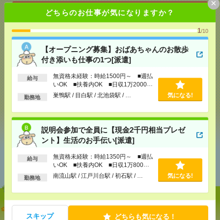
×
どちらのお仕事が気になりますか？
応募ページへ
1
/10
【オープニング募集】おばあちゃんのお散歩
気になる！
付き添いも仕事の1つ[派遣]
無資格未経験：時給1500円～ ■週払
給与
メール
LINE
いOK ■扶養内OK ■日収1万2000円
で送る
で送る
以上
巣鴨駅 / 目白駅 / 北池袋駅 / …
気になる!
勤務地
シェア
ツイート
ブックマーク
説明会参加で全員に【現金2千円相当プレゼ
ント】生活のお手伝い[派遣]
あなたの閲覧履歴からの
無資格未経験：時給1350円～ ■週払
給与
おすすめ
いOK ■扶養内OK ■日収1万800円
以上
南流山駅 / 江戸川台駅 / 初石駅 / …
気になる!
勤務地
【オープニング募集】おばあちゃんのお散歩付き添
スキップ
いも仕事の1つ[派遣]
どちらも気になる！