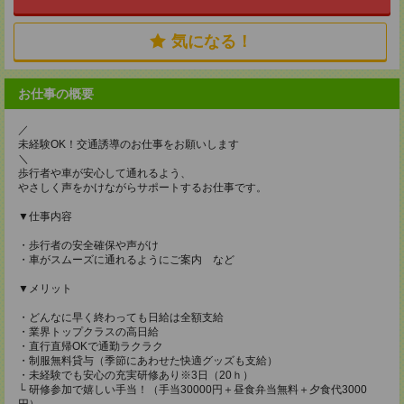
気になる！
お仕事の概要
／
未経験OK！交通誘導のお仕事をお願いします
＼
歩行者や車が安心して通れるよう、
やさしく声をかけながらサポートするお仕事です。
▼仕事内容
・歩行者の安全確保や声がけ
・車がスムーズに通れるようにご案内 など
▼メリット
・どんなに早く終わっても日給は全額支給
・業界トップクラスの高日給
・直行直帰OKで通勤ラクラク
・制服無料貸与（季節にあわせた快適グッズも支給）
・未経験でも安心の充実研修あり※3日（20ｈ）
└ 研修参加で嬉しい手当！（手当30000円＋昼食弁当無料＋夕食代3000