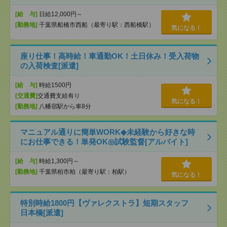
[給 与]
日給12,000円～
[勤務地]
千葉県船橋市西船（最寄り駅：西船橋駅）
気になる！
座り仕事！高時給！車通勤OK！土日休み！受入荷物
の入荷検査[派遣]
[給 与]
時給1500円
[交通費]
交通費支給有り
気になる！
[勤務地]
八幡宿駅から車8分
マニュアル通りに簡単WORK◆未経験から好きな時
にお仕事できる！単発OK◎試験監督[アルバイト]
[給 与]
時給1,300円～
[勤務地]
千葉県柏市柏（最寄り駅：柏駅）
気になる！
特別時給1800円【ヴァレクストラ】短期スタッフ
日本橋[派遣]