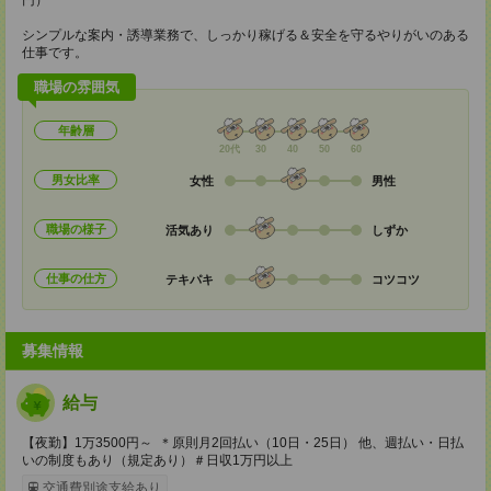
円）
シンプルな案内・誘導業務で、しっかり稼げる＆安全を守るやりがいのある
仕事です。
職場の雰囲気
年齢層
20代
30
40
50
60
男女比率
女性
男性
職場の様子
活気あり
しずか
仕事の仕方
テキパキ
コツコツ
募集情報
給与
【夜勤】1万3500円～ ＊原則月2回払い（10日・25日） 他、週払い・日払
いの制度もあり（規定あり）＃日収1万円以上
交通費別途支給あり