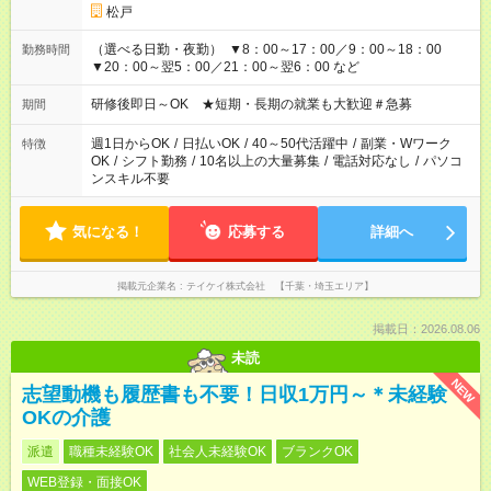
松戸
（選べる日勤・夜勤） ▼8：00～17：00／9：00～18：00
勤務時間
▼20：00～翌5：00／21：00～翌6：00 など
研修後即日～OK ★短期・長期の就業も大歓迎＃急募
期間
週1日からOK
/
日払いOK
/
40～50代活躍中
/
副業・Wワーク
特徴
OK
/
シフト勤務
/
10名以上の大量募集
/
電話対応なし
/
パソコ
ンスキル不要
気になる！
応募する
詳細へ
掲載元企業名
テイケイ株式会社 【千葉・埼玉エリア】
掲載日：2026.08.06
未読
NEW
志望動機も履歴書も不要！日収1万円～＊未経験
OKの介護
派遣
職種未経験OK
社会人未経験OK
ブランクOK
WEB登録・面接OK