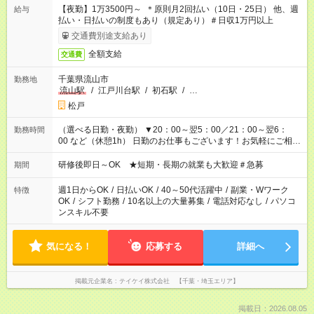
【夜勤】1万3500円～ ＊原則月2回払い（10日・25日） 他、週
給与
払い・日払いの制度もあり（規定あり）＃日収1万円以上
交通費別途支給あり
全額支給
交通費
千葉県流山市
勤務地
流山駅
/
江戸川台駅
/
初石駅
/
…
松戸
（選べる日勤・夜勤） ▼20：00～翌5：00／21：00～翌6：
勤務時間
00 など（休憩1h） 日勤のお仕事もございます！お気軽にご相談
ください！
研修後即日～OK ★短期・長期の就業も大歓迎＃急募
期間
週1日からOK
/
日払いOK
/
40～50代活躍中
/
副業・Wワーク
特徴
OK
/
シフト勤務
/
10名以上の大量募集
/
電話対応なし
/
パソコ
ンスキル不要
気になる！
応募する
詳細へ
掲載元企業名
テイケイ株式会社 【千葉・埼玉エリア】
掲載日：2026.08.05