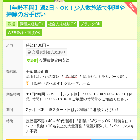
NEW
【年齢不問】週2日～OK！少人数施設で料理や
掃除のお手伝い
派遣
職種未経験OK
社会人未経験OK
ブランクOK
WEB登録・面接OK
時給1400円～
給与
交通費別途支給あり
交通費規定内支給
交通費
千葉県流山市
勤務地
流山おおたかの森駅
/
流山駅
/
流山セントラルパーク駅
/
…
【勤務地選べます】グループホーム
★1日6時間～OK！ 【シフト例】 7:00～13:00 9:00～18:00（休
勤務時間
憩1時間） 12:00～18:00 ※ご希望の時間帯をご相談ください。
※日勤、夜勤のみ、変則的な勤務等も相談OK！
2ヶ月～OK ※スタート日はお気軽にご相談ください！
期間
履歴書不要
/
40～50代活躍中
/
副業・WワークOK
/
服装自由
/
特徴
シフト勤務
/
10名以上の大量募集
/
電話対応なし
/
パソコンスキ
ル不要