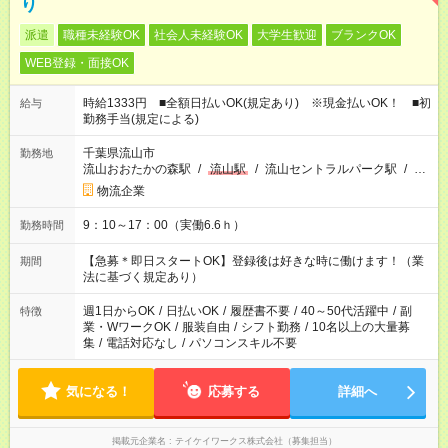
り
派遣
職種未経験OK
社会人未経験OK
大学生歓迎
ブランクOK
WEB登録・面接OK
時給1333円 ■全額日払いOK(規定あり) ※現金払いOK！ ■初
給与
勤務手当(規定による)
千葉県流山市
勤務地
流山おおたかの森駅
/
流山駅
/
流山セントラルパーク駅
/
…
物流企業
9：10～17：00（実働6.6ｈ）
勤務時間
【急募＊即日スタートOK】登録後は好きな時に働けます！（業
期間
法に基づく規定あり）
週1日からOK
/
日払いOK
/
履歴書不要
/
40～50代活躍中
/
副
特徴
業・WワークOK
/
服装自由
/
シフト勤務
/
10名以上の大量募
集
/
電話対応なし
/
パソコンスキル不要
気になる！
応募する
詳細へ
掲載元企業名
テイケイワークス株式会社（募集担当）