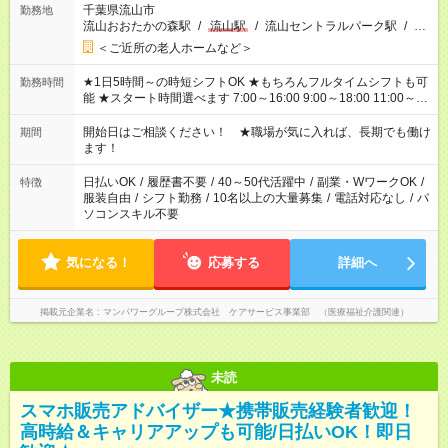
千葉県流山市
勤務地
流山おおたかの森駅
/
流山駅
/
流山セントラルパーク駅
/
…
＜ご近所の老人ホームなど＞
★1日5時間～の時短シフトOK ★もちろんフルタイムシフトも可
勤務時間
能 ★スタート時間選べます 7:00～16:00 9:00～18:00 11:00～
20:00 など 残業なし！ ※Wワークの場合、他のお仕事と合わせ
週40時間超の就業はご案内できません ※法令に基づき、週20時
開始日はご相談ください！ ★職場が気に入れば、長期でも働け
期間
間以上勤務は社会保険への加入対象となります ※労働者派遣法
ます！
（日雇い派遣の原則禁止）により、短時間・短期間の就業はご
案内が難しい場合があります
日払いOK
/
履歴書不要
/
40～50代活躍中
/
副業・WワークOK
/
特徴
服装自由
/
シフト勤務
/
10名以上の大量募集
/
電話対応なし
/
パ
ソコンスキル不要
気になる！
応募する
詳細へ
掲載元企業名
マンパワーグループ株式会社 ケアサービス事業部 （医療福祉介護関連）
未読
スマホ販売アドバイザー★携帯販売経験者歓迎！
高時給＆キャリアアップも可能/日払いOK！即日