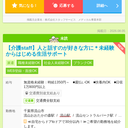
気になる！
応募する
詳細へ
掲載元企業名
株式会社スタッフサービス メディカル事業本部
掲載日：2026.08.05
未読
NEW
【介護staff】人と話すのが好きな方に＊未経験
からはじめる生活サポート
派遣
職種未経験OK
社会人未経験OK
ブランクOK
WEB登録・面接OK
無資格未経験：時給1350円～ ■週払いOK ■扶養内OK ■日収
給与
1万800円以上
交通費別途支給あり
交通費全額支給
交通費
千葉県流山市
勤務地
流山おおたかの森駅
/
流山駅
/
流山セントラルパーク駅
/
…
≪自宅からドアtoドアで30分以内！≫ご希望の勤務地を紹介
します。