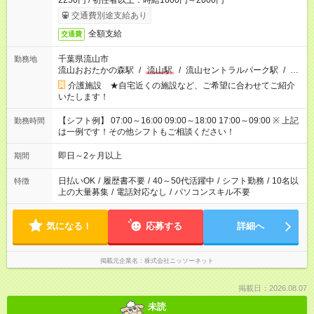
2250円 / 初任者以上：時給1600円～2000円
交通費別途支給あり
全額支給
交通費
千葉県流山市
勤務地
流山おおたかの森駅
/
流山駅
/
流山セントラルパーク駅
/
…
介護施設 ★自宅近くの施設など、ご希望に合わせてご紹介
いたします！
【シフト例】 07:00～16:00 09:00～18:00 17:00～09:00 ※ 上記
勤務時間
は一例です！その他シフトもご相談ください！
即日～2ヶ月以上
期間
日払いOK
/
履歴書不要
/
40～50代活躍中
/
シフト勤務
/
10名以
特徴
上の大量募集
/
電話対応なし
/
パソコンスキル不要
気になる！
応募する
詳細へ
掲載元企業名
株式会社ニッソーネット
掲載日：2026.08.07
未読