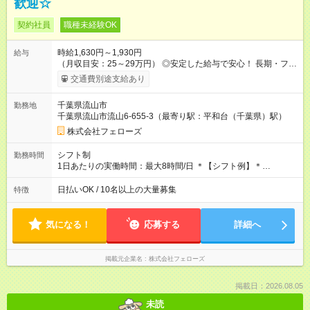
歓迎☆
契約社員
職種未経験OK
時給1,630円～1,930円
給与
（月収目安：25～29万円） ◎安定した給与で安心！ 長期・フル
タイムで勤務いただける方にお越しいただきたいと思っていま
交通費別途支給あり
す。シフトが削られることはないので、安定した給与が入りま
す。 ◎日払い・週払いもOK！※規定あり すぐに働きたい、稼ぎ
千葉県流山市
勤務地
たいという人もいると思います。このあたりは柔軟に対応する
千葉県流山市流山6-655-3（最寄り駅：平和台（千葉県）駅）
ので、お気軽にご相談ください！ ※2ヶ月の試用期間がありま
す。その間の給与・待遇に変更はありません。 【試用期間】試
株式会社フェローズ
用期間あり 試用期間の長さ：2ヶ月 雇用形態、給与は本採用時
と同じです。
シフト制
勤務時間
1日あたりの実働時間：最大8時間/日 ＊【シフト例】＊
(1) 10:00～19:00 (2) 11:00～20:00 (3) 12:00～21:00 など ◎
いずれも実働8時間・休憩1時間です。中抜けシフトなどはあり
日払いOK / 10名以上の大量募集
特徴
ません。 ◎残業は少なく、月10時間未満です。「残業代で稼ぎ
たい」などあれば相談に応じますのでおっしゃってください！
気になる！
応募する
詳細へ
掲載元企業名
株式会社フェローズ
掲載日：2026.08.05
未読