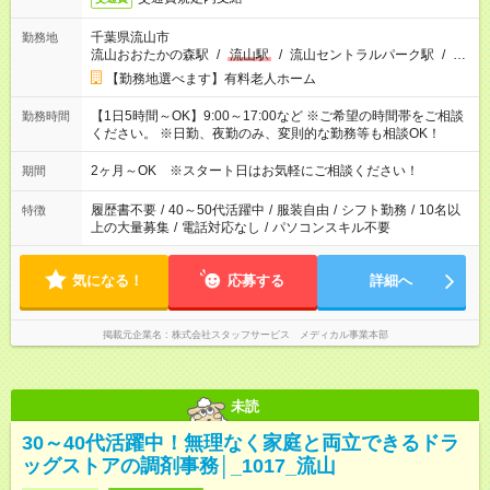
千葉県流山市
勤務地
流山おおたかの森駅
/
流山駅
/
流山セントラルパーク駅
/
…
【勤務地選べます】有料老人ホーム
【1日5時間～OK】9:00～17:00など ※ご希望の時間帯をご相談
勤務時間
ください。 ※日勤、夜勤のみ、変則的な勤務等も相談OK！
2ヶ月～OK ※スタート日はお気軽にご相談ください！
期間
履歴書不要
/
40～50代活躍中
/
服装自由
/
シフト勤務
/
10名以
特徴
上の大量募集
/
電話対応なし
/
パソコンスキル不要
気になる！
応募する
詳細へ
掲載元企業名
株式会社スタッフサービス メディカル事業本部
未読
30～40代活躍中！無理なく家庭と両立できるドラ
ッグストアの調剤事務│_1017_流山