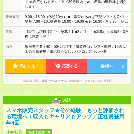
≪自宅からドアtoドアで30分以内！≫ご希望の勤務地を紹介
します。
9:00～18:00（休憩60分） ■ご希望があれば下記シフトもOK！
勤務時間
早番 7:00～16:00 遅番 10:00～19:00 夜勤 16:30～翌9:30 「家族
と休みを合わせたい」 「余裕を持って夕飯の準備がしたい」
「できれば残業はしたくない」 など、ご希望を教えてください
【現在も積極採用中！急募！】■2カ月～ ■応募から最短2～3日
期間
ね。 ※Wワーク希望の方へ 今ご覧のお仕事で希望する勤務時間
後に就業可能！
と、もう1つのお仕事の勤務時間。 合計で週40時間を超える場
合は応募できません。
履歴書不要
/
40～50代活躍中
/
服装自由
/
シフト勤務
/
10名以
特徴
上の大量募集
/
電話対応なし
/
パソコンスキル不要
気になる！
応募する
詳細へ
掲載元企業名
日研トータルソーシング株式会社 メディカルケア事業部
未読
スマホ販売スタッフ★その経験、もっと評価され
る環境へ！収入もキャリアもアップ／正社員登用
年4回
契約社員
職種未経験OK