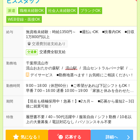
ビススタッフ
派遣
職種未経験OK
社会人未経験OK
ブランクOK
WEB登録・面接OK
無資格未経験：時給1350円～ ■週払いOK ■扶養内OK ■日収
給与
1万800円以上
交通費別途支給あり
交通費全額支給
交通費
千葉県流山市
勤務地
流山おおたかの森駅
/
流山駅
/
流山セントラルパーク駅
/
…
デイサービス ■勤務地選べます！お気軽にご相談ください！
9:00～18:00（休憩60分） ■ご希望があれば下記シフトもOK！
勤務時間
早番 7:00～16:00 遅番 10:00～19:00 「家族と休みを合わせた
い」 「余裕を持って夕飯の準備がしたい」 「できれば残業はし
たくない」 など、ご希望を教えてくださいね。 ※Wワーク希望
【現在も積極採用中！急募！】■2カ月～ ■応募から最短2～3日
期間
の方へ 今ご覧のお仕事で希望する勤務時間と、もう1つのお仕事
後に就業可能！
の勤務時間。 合計で週40時間を超える場合は応募できません。
履歴書不要
/
40～50代活躍中
/
服装自由
/
シフト勤務
/
10名以
特徴
上の大量募集
/
電話対応なし
/
パソコンスキル不要
気になる！
応募する
詳細へ