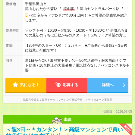
千葉県流山市
勤務地
流山おおたかの森駅
/
流山駅
/
流山セントラルパーク駅
/
…
≪自宅からドアtoドアで30分以内！≫ご希望の勤務地を紹介
します。
▽シフト例 ・16:30～翌9:30 ・16:30～翌10:30など ※慣れるま
勤務時間
での最初のうちは日勤からのスタート！ ※Wワーク希望の方へ
複数就業の場合は、合計40時間以内。
【8月中のスタートOK！】2カ月～ ■ご応募から最短2～3日後
期間
に就業が可能です！
週1日からOK
/
履歴書不要
/
40～50代活躍中
/
服装自由
/
シフ
特徴
ト勤務
/
10名以上の大量募集
/
電話対応なし
/
パソコンスキル不
要
気になる！
応募する
詳細へ
掲載元企業名
日研トータルソーシング株式会社 メディカルケア事業部
掲載日：2026.08.05
未読
NEW
＜週3日～＊カンタン！＞高級マンションで買い