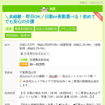
掲載日：2026.08.07
未読
NEW
＼未経験・即日OK／日勤or夜勤選べる！初めて
でも安心の介護
派遣
職種未経験OK
社会人未経験OK
ブランクOK
WEB登録・面接OK
日収2.5万円：時給1350円×8h＋残業割増（時給1.25×8h）+深夜
給与
割増（時給0.25×5h）
交通費別途支給あり
交通費全額支給
交通費
20～25万円
月収例
千葉県流山市
勤務地
流山おおたかの森駅
/
流山駅
/
流山セントラルパーク駅
/
…
≪自宅からドアtoドアで30分以内！≫ご希望の勤務地を紹介
します。
【1】日勤の場合 9:00～18:00（休憩60分） ※ご希望があれば下
勤務時間
記シフトもOK！ 早番 7:00～16:00 遅番 10:00～19:00 【2】夜
勤の場合 16:30～翌9:30 16:30～翌10:30など ※Wワーク希望の
方へ 今ご覧のお仕事で希望する勤務時間と、もう1つのお仕事の
【現在も積極採用中！急募！】■2カ月～ ■応募から最短2～3日
期間