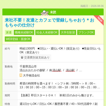
掲載日：2026.08.06
未読
NEW
来社不要！友達とカフェで登録しちゃおう＊お
もちゃの仕分け
派遣
職種未経験OK
社会人未経験OK
大学生歓迎
ブランクOK
WEB登録・面接OK
時給1300円 ■日払い・週払いOK！(規定あり) ■現金日払いも
給与
OK（規定あり）
交通費別途支給あり
千葉県流山市
勤務地
流山おおたかの森駅
/
南
流山駅
/
流山駅
/
…
大手物流会社
希望の時間帯を選べます！ ＜シフト例：5時間～＞ 8：00～
勤務時間
13：00 10：00～15：00 13：00～18：00 16：00～21：00 ＜
シフト例：8時間～＞ ・10：00～19：00 ・13：00～22：00 ・
22：00～翌6：00 など！是非ご希望をお聞かせください！
【急募】即日スタートＯＫ！ 単発1日のみから働けます。
期間
週1日からOK
/
日払いOK
/
履歴書不要
/
40～50代活躍中
/
副
特徴