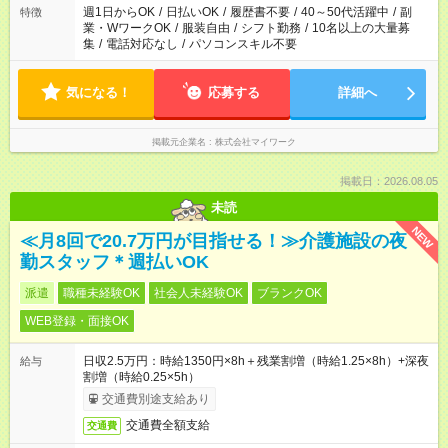
週1日からOK
/
日払いOK
/
履歴書不要
/
40～50代活躍中
/
副
特徴
業・WワークOK
/
服装自由
/
シフト勤務
/
10名以上の大量募
集
/
電話対応なし
/
パソコンスキル不要
気になる！
応募する
詳細へ
掲載元企業名
株式会社マイワーク
掲載日：2026.08.05
未読
NEW
≪月8回で20.7万円が目指せる！≫介護施設の夜
勤スタッフ＊週払いOK
派遣
職種未経験OK
社会人未経験OK
ブランクOK
WEB登録・面接OK
日収2.5万円：時給1350円×8h＋残業割増（時給1.25×8h）+深夜
給与
割増（時給0.25×5h）
交通費別途支給あり
交通費全額支給
交通費