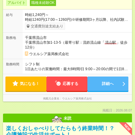
アルバイト
職種未経験OK
時給1,240円～
給与
時給1240円(17:00～1260円)※研修期間3ヶ月以降、社内試験に
よる更新判定あり 社内試験合格後、時給＋50～100円の昇給あ
交通費別途支給あり
り （大学生は＋20円） 試用期間あり：入社日から3ヶ月間／本
採用と待遇は変わりません。 【試用期間】試用期間あり 試用期
千葉県流山市
勤務地
間の長さ：3ヶ月 雇用形態、給与は本採用時と同じです。
千葉県流山市加1-13-5（最寄り駅：流鉄流山線「
流山駅
」徒歩
12分）
ウエルシア薬局株式会社
シフト制
勤務時間
1日あたりの実働時間：最大8時間/日 9:00～20:00の間で1日8時
間の勤務 ☆週3～5日の勤務 ※勤務曜日応相談 ☆未経験・無資格
可
気になる！
応募する
詳細へ
掲載元企業名
ウエルシア薬局株式会社
掲載日：2026.08.07
未読
NEW
楽しくおしゃべりしてたらもう終業時間！？
介護施設で生活サポート！