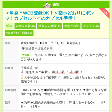
未読
NEW
＜単発＊WEB登録OK！＞指示どおりにポン
ッ！カプセルトイのカプセル準備！
派遣
職種未経験OK
社会人未経験OK
大学生歓迎
ブランクOK
WEB登録・面接OK
時給1500円 ■現金日払いもOK（規定あり）
給与
交通費別途支給あり
一部支給 ※登録後、選んだお仕事によって条件が異なる
交通費
ことがあります
千葉県流山市
勤務地
流山おおたかの森駅
/
南
流山駅
/
流山駅
/
…
大手物流会社（年齢不問／「無理なく続けられる」と好評の
職場です！）
9:00～18:00など ■希望の時間帯を選べます！ ▼他にも様々な時
勤務時間
間帯でお仕事をご用意しています！ ＜シフト例＞ 8:30～12:00
17:00～22:00 13:00～22:00 22:00～翌6:00 など
≪急募≫1日のみの単発からOK！ 即日スタートもOK！ ＃7
期間
月～ ＃8月～