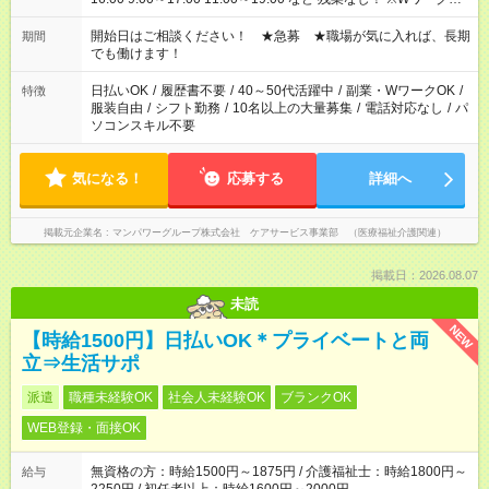
場合、他のお仕事と合わせ週40時間超の就業はご案内できませ
ん ※法令に基づき、週20時間以上勤務は社会保険への加入対象
開始日はご相談ください！ ★急募 ★職場が気に入れば、長期
期間
となります ※労働者派遣法（日雇い派遣の原則禁止）により、
でも働けます！
短時間・短期間の就業はご案内が難しい場合があります
日払いOK
/
履歴書不要
/
40～50代活躍中
/
副業・WワークOK
/
特徴
服装自由
/
シフト勤務
/
10名以上の大量募集
/
電話対応なし
/
パ
ソコンスキル不要
気になる！
応募する
詳細へ
掲載元企業名
マンパワーグループ株式会社 ケアサービス事業部 （医療福祉介護関連）
掲載日：2026.08.07
未読
NEW
【時給1500円】日払いOK＊プライベートと両
立⇒生活サポ
派遣
職種未経験OK
社会人未経験OK
ブランクOK
WEB登録・面接OK
無資格の方：時給1500円～1875円 / 介護福祉士：時給1800円～
給与