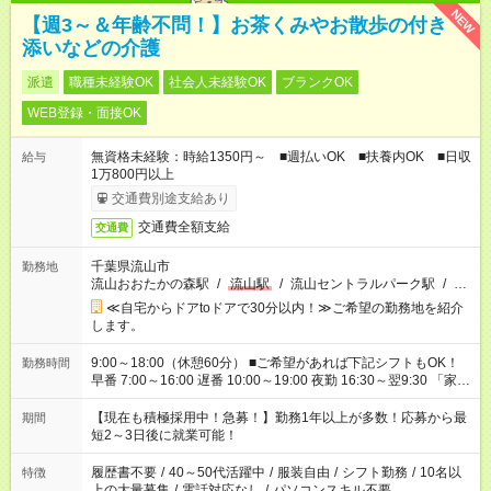
NEW
【週3～＆年齢不問！】お茶くみやお散歩の付き
添いなどの介護
派遣
職種未経験OK
社会人未経験OK
ブランクOK
WEB登録・面接OK
無資格未経験：時給1350円～ ■週払いOK ■扶養内OK ■日収
給与
1万800円以上
交通費別途支給あり
交通費全額支給
交通費
千葉県流山市
勤務地
流山おおたかの森駅
/
流山駅
/
流山セントラルパーク駅
/
…
≪自宅からドアtoドアで30分以内！≫ご希望の勤務地を紹介
します。
9:00～18:00（休憩60分） ■ご希望があれば下記シフトもOK！
勤務時間
早番 7:00～16:00 遅番 10:00～19:00 夜勤 16:30～翌9:30 「家族
と休みを合わせたい」 「余裕を持って夕飯の準備がしたい」
「できれば残業はしたくない」 など、ご希望を教えてください
【現在も積極採用中！急募！】勤務1年以上が多数！応募から最
期間
ね。 ※Wワーク希望の方へ 今ご覧のお仕事で希望する勤務時間
短2～3日後に就業可能！
と、もう1つのお仕事の勤務時間。 合計で週40時間を超える場
合は応募できません。
履歴書不要
/
40～50代活躍中
/
服装自由
/
シフト勤務
/
10名以
特徴
上の大量募集
/
電話対応なし
/
パソコンスキル不要