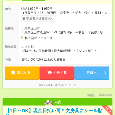
時給1,650円～1,950円
給与
（月収目安：25～29万円） ◎安定した給与で安心！ 長期・フル
タイムで勤務いただける方にお越しいただきたいと思っていま
交通費別途支給あり
す。シフトが削られることはないので、安定した給与が入りま
す。 ◎日払い・週払いもOK！※規定あり すぐに働きたい、稼ぎ
千葉県流山市
勤務地
たいという人もいると思います。このあたりは柔軟に対応する
千葉県流山市流山6-655-3（最寄り駅：平和台（千葉県）駅）
ので、お気軽にご相談ください！ ※2ヶ月の試用期間がありま
す。その間の給与・待遇に変更はありません。 【試用期間】試
株式会社フェローズ
用期間あり 試用期間の長さ：2ヶ月 雇用形態、給与は本採用時
と同じです。
シフト制
勤務時間
1日あたりの実働時間：最大8時間/日 ＊【シフト例】＊
(1) 10:00～19:00 (2) 11:00～20:00 (3) 12:00～21:00 など ◎
いずれも実働8時間・休憩1時間です。中抜けシフトなどはあり
日払いOK / 10名以上の大量募集
特徴
ません。 ◎残業は少なく、月10時間未満です。「残業代で稼ぎ
たい」などあれば相談に応じますのでおっしゃってください！
気になる！
応募する
詳細へ
掲載元企業名
株式会社フェローズ
掲載日：2026.08.07
未読
NEW
【1日～OK】現金日払い可＊文房具にシール貼