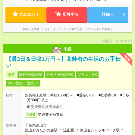
気になる！
応募する
詳細へ
掲載元企業名
日研トータルソーシング株式会社 メディカルケア事業部
掲載日：2026.08.07
未読
NEW
【週3日＆日収1万円～】高齢者の生活のお手伝
い
派遣
職種未経験OK
社会人未経験OK
ブランクOK
WEB登録・面接OK
無資格未経験：時給1350円～ ■週払いOK ■扶養内OK ■日収
給与
1万800円以上
交通費別途支給あり
交通費全額支給
交通費
千葉県流山市
勤務地
流山おおたかの森駅
/
流山駅
/
流山セントラルパーク駅
/
…