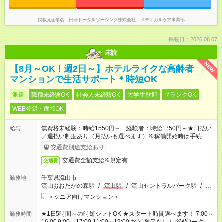
掲載元企業名
日研トータルソーシング株式会社 メディカルケア事業部
掲載日：2026.08.07
未読
NEW
【8月～OK！週2日～】ホテルライクな高齢者
マンションで生活サポート＊時短OK
派遣
職種未経験OK
社会人未経験OK
大学生歓迎
ブランクOK
WEB登録・面接OK
無資格未経験：時給1550円～ 経験者：時給1750円～★日払い
給与
／週払い制度あり（月払いも選べます）※稼働開始時は手続き完
了次第のお支払いとなります。
交通費別途支給あり
交通費全額支給※規定有
交通費
千葉県流山市
勤務地
流山おおたかの森駅
/
流山駅
/
流山セントラルパーク駅
/
…
＜シニア向けマンション＞
★1日5時間～の時短シフトOK ★スタート時間選べます！ 7:00～
勤務時間
16:00 9:00～17:00 11:00～19:00 など 残業なし！ ※Wワークの