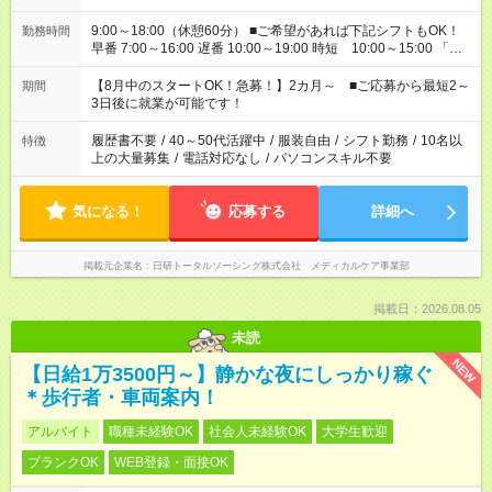
9:00～18:00（休憩60分） ■ご希望があれば下記シフトもOK！
勤務時間
早番 7:00～16:00 遅番 10:00～19:00 時短 10:00～15:00 「家
族と休みを合わせたい」 「余裕を持って夕飯の準備がしたい」
「できれば残業はしたくない」 など、ご希望を教えてください
【8月中のスタートOK！急募！】2カ月～ ■ご応募から最短2～
期間
ね。 ※Wワーク希望の方へ 今ご覧のお仕事で希望する勤務時間
3日後に就業が可能です！
と、もう1つのお仕事の勤務時間。 合計で週40時間を超える場
合は応募できません。
履歴書不要
/
40～50代活躍中
/
服装自由
/
シフト勤務
/
10名以
特徴
上の大量募集
/
電話対応なし
/
パソコンスキル不要
気になる！
応募する
詳細へ
掲載元企業名
日研トータルソーシング株式会社 メディカルケア事業部
掲載日：2026.08.05
未読
NEW
【日給1万3500円～】静かな夜にしっかり稼ぐ
＊歩行者・車両案内！
アルバイト
職種未経験OK
社会人未経験OK
大学生歓迎
ブランクOK
WEB登録・面接OK