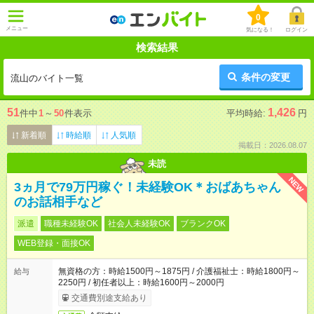
0
メニュー
気になる！
ログイン
検索結果
条件の変更
流山のバイト一覧
51
1,426
件中
1
～
50
件表示
平均時給:
円
新着順
時給順
人気順
掲載日：2026.08.07
未読
NEW
3ヵ月で79万円稼ぐ！未経験OK＊おばあちゃん
のお話相手など
派遣
職種未経験OK
社会人未経験OK
ブランクOK
WEB登録・面接OK
無資格の方：時給1500円～1875円 / 介護福祉士：時給1800円～
給与
2250円 / 初任者以上：時給1600円～2000円
交通費別途支給あり