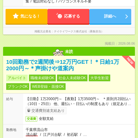
集
/
電話対応なし
/
パソコンスキル不要
気になる！
応募する
詳細へ
掲載元企業名
テイケイワークス株式会社（募集担当）
掲載日：2026.08.06
未読
NEW
10回勤務で2週間後⇒12万円GET！＊日給1万
2000円～＊声掛けや道案内
アルバイト
職種未経験OK
社会人未経験OK
大学生歓迎
ブランクOK
WEB登録・面接OK
【日勤】1万2000円～ 【夜勤】1万3500円～ ＊原則月2回払い
給与
（10日・25日） 他、週払い・日払いの制度もあり（規定あり）
＃日収1万円以上
交通費別途支給あり
全額支給
交通費
千葉県流山市
勤務地
流山駅
/
江戸川台駅
/
初石駅
/
…