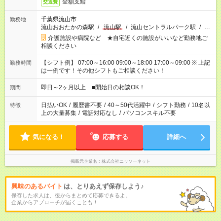
全額支給
交通費
千葉県流山市
勤務地
流山おおたかの森駅
/
流山駅
/
流山セントラルパーク駅
/
…
介護施設や病院など ★自宅近くの施設がいいなど勤務地ご
相談ください
【シフト例】 07:00～16:00 09:00～18:00 17:00～09:00 ※ 上記
勤務時間
は一例です！その他シフトもご相談ください！
即日～2ヶ月以上 ■開始日の相談OK！
期間
日払いOK
/
履歴書不要
/
40～50代活躍中
/
シフト勤務
/
10名以
特徴
上の大量募集
/
電話対応なし
/
パソコンスキル不要
気になる！
応募する
詳細へ
掲載元企業名
株式会社ニッソーネット
興味のあるバイト
は、とりあえず保存しよう♪
保存した求人は、後からまとめて応募できるよ。
企業からアプローチが届くことも！