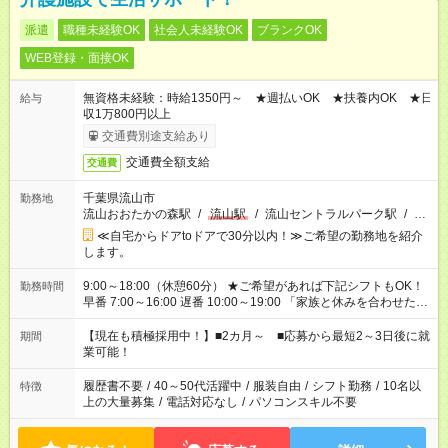
派遣
職種未経験OK
社会人未経験OK
ブランクOK
WEB登録・面接OK
無資格未経験：時給1350円～ ★週払いOK ★扶養内OK ★日
給与
収1万800円以上
交通費別途支給あり
交通費全額支給
交通費
千葉県流山市
勤務地
流山おおたかの森駅
/
流山駅
/
流山セントラルパーク駅
/
…
≪自宅からドアtoドアで30分以内！≫ご希望の勤務地を紹介
します。
9:00～18:00（休憩60分） ★ご希望があれば下記シフトもOK！
勤務時間
早番 7:00～16:00 遅番 10:00～19:00 「家族と休みを合わせた
い」 「余裕を持って夕飯の準備がしたい」 「できれば残業はし
たくない」 など、ご希望を教えてくださいね。 ※Wワーク希望
【現在も積極採用中！】■2カ月～ ■応募から最短2～3日後に就
期間
の方へ 複数就業の場合は、合計40時間以内。
業可能！
履歴書不要
/
40～50代活躍中
/
服装自由
/
シフト勤務
/
10名以
特徴
上の大量募集
/
電話対応なし
/
パソコンスキル不要