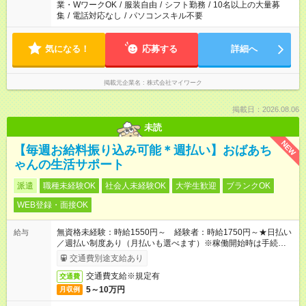
業・WワークOK
/
服装自由
/
シフト勤務
/
10名以上の大量募
集
/
電話対応なし
/
パソコンスキル不要
気になる！
応募する
詳細へ
掲載元企業名
株式会社マイワーク
掲載日：2026.08.06
未読
NEW
【毎週お給料振り込み可能＊週払い】おばあち
ゃんの生活サポート
派遣
職種未経験OK
社会人未経験OK
大学生歓迎
ブランクOK
WEB登録・面接OK
無資格未経験：時給1550円～ 経験者：時給1750円～★日払い
給与
／週払い制度あり（月払いも選べます）※稼働開始時は手続き完
了次第のお支払いとなります。
交通費別途支給あり
交通費支給※規定有
交通費
5～10万円
月収例