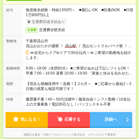
無資格未経験：時給1350円～ ■週払いOK ■扶養内OK ■日収
給与
1万800円以上
交通費別途支給あり
交通費全額支給
交通費
千葉県流山市
勤務地
流山おおたかの森駅
/
流山駅
/
流山セントラルパーク駅
/
…
≪自宅からドアtoドアで30分以内！≫ご希望の勤務地を紹介
します。
9:00～18:00（休憩60分） ■ご希望があれば下記シフトもOK！
勤務時間
早番 7:00～16:00 遅番 10:00～19:00 「家族と休みを合わせた
い」 「余裕を持って夕飯の準備がしたい」 「できれば残業はし
たくない」 など、ご希望を教えてくださいね。 ※Wワーク希望
【現在も積極採用中！急募！】2カ月～ ■ご応募から最短2～3
期間
の方へ 今ご覧のお仕事で希望する勤務時間と、もう1つのお仕事
日後の就業も相談可能です！
の勤務時間。 合計で週40時間を超える場合は応募できません。
履歴書不要
/
40～50代活躍中
/
服装自由
/
シフト勤務
/
10名以
特徴
上の大量募集
/
電話対応なし
/
パソコンスキル不要
気になる！
応募する
詳細へ
掲載元企業名
日研トータルソーシング株式会社 メディカルケア事業部