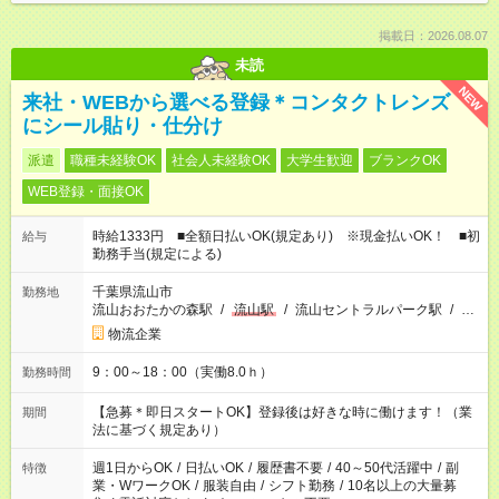
掲載日：2026.08.07
未読
NEW
来社・WEBから選べる登録＊コンタクトレンズ
にシール貼り・仕分け
派遣
職種未経験OK
社会人未経験OK
大学生歓迎
ブランクOK
WEB登録・面接OK
時給1333円 ■全額日払いOK(規定あり) ※現金払いOK！ ■初
給与
勤務手当(規定による)
千葉県流山市
勤務地
流山おおたかの森駅
/
流山駅
/
流山セントラルパーク駅
/
…
物流企業
9：00～18：00（実働8.0ｈ）
勤務時間
【急募＊即日スタートOK】登録後は好きな時に働けます！（業
期間
法に基づく規定あり）
週1日からOK
/
日払いOK
/
履歴書不要
/
40～50代活躍中
/
副
特徴
業・WワークOK
/
服装自由
/
シフト勤務
/
10名以上の大量募