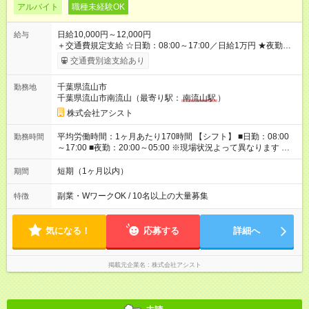
アルバイト
職種未経験OK
日給10,000円～12,000円
給与
＋交通費規定支給 ☆日勤：08:00～17:00／日給1万円 ★夜勤：
20:00～05:00／日給1万2000円 -:+:-:+:-:+:-:+:-:+:- 日勤＋夜勤で 1
交通費別途支給あり
日『2万2000円』も稼げる！ -:+:-:+:-:+:-:+:-:+:- ■選べる支払い方
法 ┗日払い・週払い・月払いOK！ さらに手渡し・振込まで選
千葉県流山市
勤務地
べる！ 日払いは、当日に『現金全額』手渡しです♪ ■残業手当
千葉県流山市南流山（最寄り駅：
南流山駅
）
別途支給 ■日給全額保障あり ┗予定時間より早く終わっても日給
は満額支給！ ■資格手当あり ┗施設警備2級など 【試用期間】
株式会社アシスト
試用期間なし
平均労働時間：1ヶ月あたり170時間 【シフト】 ■日勤：08:00
勤務時間
～17:00 ■夜勤：20:00～05:00 ※現場状況よって異なります ※早
く終われば1現場4～8時間勤務もあり ☆週3～勤務OK！ ☆現場
が早く終わっても日給全額保証！ ☆ご希望の方は「日勤＋夜
短期（1ヶ月以内）
期間
勤」も可能！ 平均労働時間：1ヶ月あたり170時間 【シフト】 ■
日勤：08:00～17:00 ■夜勤：20:00～05:00 ※現場状況よって異
副業・WワークOK / 10名以上の大量募集
特徴
なります ※早く終われば1現場4～8時間勤務もあり ☆週3～勤務
OK！ ☆現場が早く終わっても日給全額保証！ ☆ご希望の方は
「日勤＋夜勤」も可能！
気になる！
応募する
詳細へ
掲載元企業名
株式会社アシスト