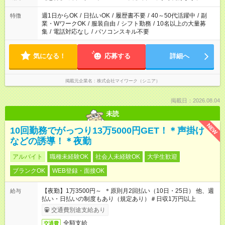
週1日からOK
/
日払いOK
/
履歴書不要
/
40～50代活躍中
/
副
特徴
業・WワークOK
/
服装自由
/
シフト勤務
/
10名以上の大量募
集
/
電話対応なし
/
パソコンスキル不要
気になる！
応募する
詳細へ
掲載元企業名
株式会社マイワーク（シニア）
掲載日：2026.08.04
未読
NEW
10回勤務でがっつり13万5000円GET！＊声掛け
などの誘導！＊夜勤
アルバイト
職種未経験OK
社会人未経験OK
大学生歓迎
ブランクOK
WEB登録・面接OK
【夜勤】1万3500円～ ＊原則月2回払い（10日・25日） 他、週
給与
払い・日払いの制度もあり（規定あり）＃日収1万円以上
交通費別途支給あり
全額支給
交通費