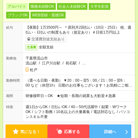
アルバイト
職種未経験OK
社会人未経験OK
大学生歓迎
ブランクOK
WEB登録・面接OK
【夜勤】1万3500円～ ＊原則月2回払い（10日・25日） 他、週
給与
払い・日払いの制度もあり（規定あり）＃日収1万円以上
交通費別途支給あり
全額支給
交通費
千葉県流山市
勤務地
流山駅
/
江戸川台駅
/
初石駅
/
…
松戸
（選べる日勤・夜勤） ▼20：00～翌5：00／21：00～翌6：
勤務時間
00 など（休憩1h） 日勤のお仕事もございます！お気軽にご相談
ください！
研修後即日～OK ★短期・長期の就業も大歓迎＃急募
期間
週1日からOK
/
日払いOK
/
40～50代活躍中
/
副業・Wワーク
特徴
OK
/
シフト勤務
/
10名以上の大量募集
/
電話対応なし
/
パソコ
ンスキル不要
気になる！
応募する
詳細へ