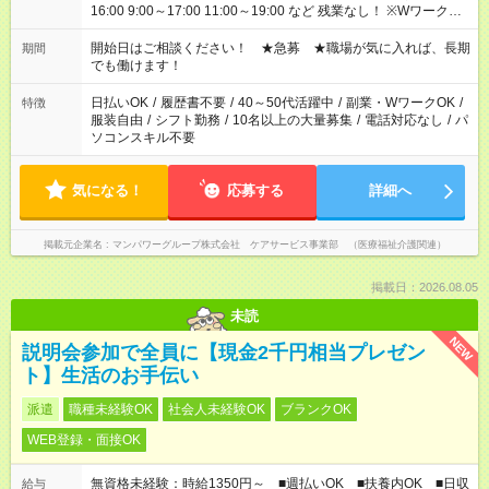
16:00 9:00～17:00 11:00～19:00 など 残業なし！ ※Wワークの
場合、他のお仕事と合わせ週40時間超の就業はご案内できませ
ん ※法令に基づき、週20時間以上勤務は社会保険への加入対象
開始日はご相談ください！ ★急募 ★職場が気に入れば、長期
期間
となります ※労働者派遣法（日雇い派遣の原則禁止）により、
でも働けます！
短時間・短期間の就業はご案内が難しい場合があります
日払いOK
/
履歴書不要
/
40～50代活躍中
/
副業・WワークOK
/
特徴
服装自由
/
シフト勤務
/
10名以上の大量募集
/
電話対応なし
/
パ
ソコンスキル不要
気になる！
応募する
詳細へ
掲載元企業名
マンパワーグループ株式会社 ケアサービス事業部 （医療福祉介護関連）
掲載日：2026.08.05
未読
NEW
説明会参加で全員に【現金2千円相当プレゼン
ト】生活のお手伝い
派遣
職種未経験OK
社会人未経験OK
ブランクOK
WEB登録・面接OK
無資格未経験：時給1350円～ ■週払いOK ■扶養内OK ■日収
給与