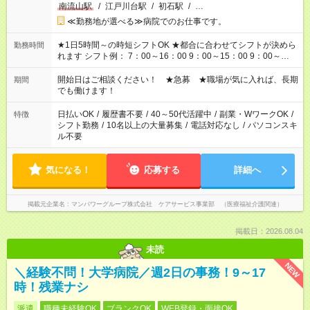
南流山駅
/
江戸川台駅
/
初石駅
/
…
≪勤務地が選べる≫病院でのお仕事です。
★1日5時間～の時短シフトOK ★都合に合わせてシフトが決めら
勤務時間
れます シフト例： 7：00～16：00 9：00～15：00 9：00～
18：00 11：00～20：00 など ※Wワークの場合、他のお仕事と
合わせ週40時間超の就業はご案内できません ※法令に基づき、
開始日はご相談ください！ ★急募 ★職場が気に入れば、長期
期間
週20時間以上勤務は社会保険への加入対象となります ※労働者
でも働けます！
派遣法（日雇い派遣の原則禁止）により、短時間・短期間の就
業はご案内が難しい場合があります
日払いOK
/
履歴書不要
/
40～50代活躍中
/
副業・WワークOK
/
特徴
シフト勤務
/
10名以上の大量募集
/
電話対応なし
/
パソコンスキ
ル不要
気になる！
応募する
詳細へ
掲載元企業名
マンパワーグループ株式会社 ケアサービス事業部 （医療福祉介護関連）
掲載日：2026.08.04
未読
NEW
＼経験不問！大学病院／週2日の事務！9～17
時！残業ナシ
派遣
職種未経験OK
ブランクOK
WEB登録・面接OK