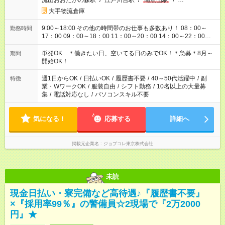
流山おおたかの森駅
/
江戸川台駅
/
南流山駅
/
…
大手物流倉庫
9:00～18:00 その他の時間帯のお仕事も多数あり！ 08：00～
勤務時間
17：00 09：00～18：00 11：00～20：00 14：00～22：00
14：00～23：00 18：00～23：00 22：00～7：00 等
単発OK ＊働きたい日、空いてる日のみでOK！＊急募＊8月～
期間
開始OK！
週1日からOK
/
日払いOK
/
履歴書不要
/
40～50代活躍中
/
副
特徴
業・WワークOK
/
服装自由
/
シフト勤務
/
10名以上の大量募
集
/
電話対応なし
/
パソコンスキル不要
気になる！
応募する
詳細へ
掲載元企業名
ジョブコレ東京株式会社
未読
現金日払い・寮完備など高待遇♪『履歴書不要』
×『採用率99％』の警備員☆2現場で『2万2000
円』★