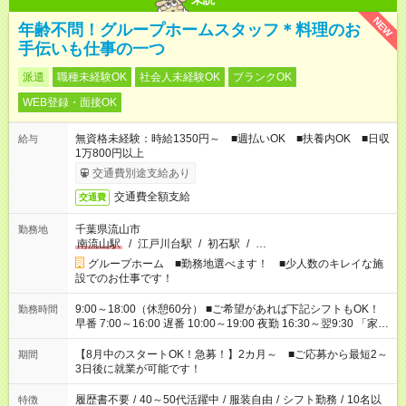
NEW
年齢不問！グループホームスタッフ＊料理のお
手伝いも仕事の一つ
派遣
職種未経験OK
社会人未経験OK
ブランクOK
WEB登録・面接OK
無資格未経験：時給1350円～ ■週払いOK ■扶養内OK ■日収
給与
1万800円以上
交通費別途支給あり
交通費全額支給
交通費
千葉県流山市
勤務地
南流山駅
/
江戸川台駅
/
初石駅
/
…
グループホーム ■勤務地選べます！ ■少人数のキレイな施
設でのお仕事です！
9:00～18:00（休憩60分） ■ご希望があれば下記シフトもOK！
勤務時間
早番 7:00～16:00 遅番 10:00～19:00 夜勤 16:30～翌9:30 「家族
と休みを合わせたい」 「余裕を持って夕飯の準備がしたい」
「できれば残業はしたくない」 など、ご希望を教えてください
【8月中のスタートOK！急募！】2カ月～ ■ご応募から最短2～
期間
ね。 ※Wワーク希望の方へ 今ご覧のお仕事で希望する勤務時間
3日後に就業が可能です！
と、もう1つのお仕事の勤務時間。 合計で週40時間を超える場
合は応募できません。
履歴書不要
/
40～50代活躍中
/
服装自由
/
シフト勤務
/
10名以
特徴