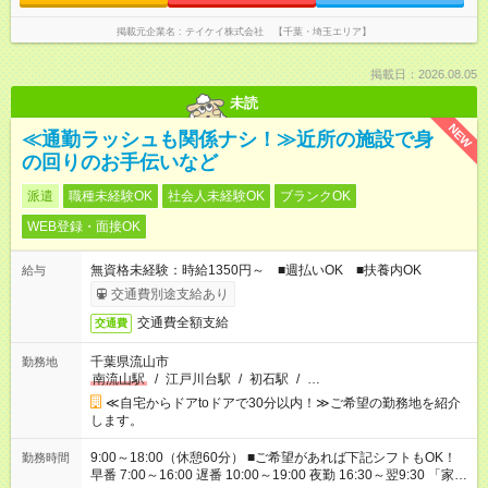
掲載元企業名
テイケイ株式会社 【千葉・埼玉エリア】
掲載日：2026.08.05
未読
NEW
≪通勤ラッシュも関係ナシ！≫近所の施設で身
の回りのお手伝いなど
派遣
職種未経験OK
社会人未経験OK
ブランクOK
WEB登録・面接OK
無資格未経験：時給1350円～ ■週払いOK ■扶養内OK
給与
交通費別途支給あり
交通費全額支給
交通費
千葉県流山市
勤務地
南流山駅
/
江戸川台駅
/
初石駅
/
…
≪自宅からドアtoドアで30分以内！≫ご希望の勤務地を紹介
します。
9:00～18:00（休憩60分） ■ご希望があれば下記シフトもOK！
勤務時間
早番 7:00～16:00 遅番 10:00～19:00 夜勤 16:30～翌9:30 「家族