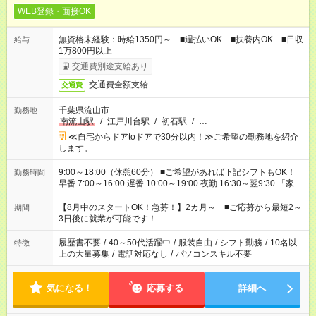
WEB登録・面接OK
無資格未経験：時給1350円～ ■週払いOK ■扶養内OK ■日収
給与
1万800円以上
交通費別途支給あり
交通費全額支給
交通費
千葉県流山市
勤務地
南流山駅
/
江戸川台駅
/
初石駅
/
…
≪自宅からドアtoドアで30分以内！≫ご希望の勤務地を紹介
します。
9:00～18:00（休憩60分） ■ご希望があれば下記シフトもOK！
勤務時間
早番 7:00～16:00 遅番 10:00～19:00 夜勤 16:30～翌9:30 「家族
と休みを合わせたい」 「余裕を持って夕飯の準備がしたい」
「できれば残業はしたくない」 など、ご希望を教えてください
【8月中のスタートOK！急募！】2カ月～ ■ご応募から最短2～
期間
ね。 ※Wワーク希望の方へ 今ご覧のお仕事で希望する勤務時間
3日後に就業が可能です！
と、もう1つのお仕事の勤務時間。 合計で週40時間を超える場
合は応募できません。
履歴書不要
/
40～50代活躍中
/
服装自由
/
シフト勤務
/
10名以
特徴
上の大量募集
/
電話対応なし
/
パソコンスキル不要
気になる！
応募する
詳細へ