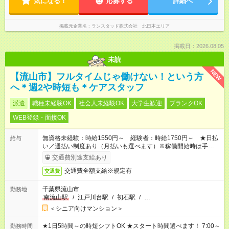
気になる！
応募する
詳細へ
掲載元企業名
ランスタッド株式会社 北日本エリア
掲載日：2026.08.05
未読
NEW
【流山市】フルタイムじゃ働けない！という方
へ＊週2や時短も＊ケアスタッフ
派遣
職種未経験OK
社会人未経験OK
大学生歓迎
ブランクOK
WEB登録・面接OK
無資格未経験：時給1550円～ 経験者：時給1750円～ ★日払
給与
い／週払い制度あり（月払いも選べます）※稼働開始時は手続き
完了次第のお支払いとなります。
交通費別途支給あり
交通費全額支給※規定有
交通費
千葉県流山市
勤務地
南流山駅
/
江戸川台駅
/
初石駅
/
…
＜シニア向けマンション＞
★1日5時間～の時短シフトOK ★スタート時間選べます！ 7:00～
勤務時間