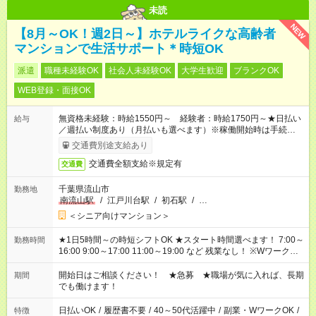
未読
NEW
【8月～OK！週2日～】ホテルライクな高齢者
マンションで生活サポート＊時短OK
派遣
職種未経験OK
社会人未経験OK
大学生歓迎
ブランクOK
WEB登録・面接OK
無資格未経験：時給1550円～ 経験者：時給1750円～★日払い
給与
／週払い制度あり（月払いも選べます）※稼働開始時は手続き完
了次第のお支払いとなります。
交通費別途支給あり
交通費全額支給※規定有
交通費
千葉県流山市
勤務地
南流山駅
/
江戸川台駅
/
初石駅
/
…
＜シニア向けマンション＞
★1日5時間～の時短シフトOK ★スタート時間選べます！ 7:00～
勤務時間
16:00 9:00～17:00 11:00～19:00 など 残業なし！ ※Wワークの
場合、他のお仕事と合わせ週40時間超の就業はご案内できませ
ん ※法令に基づき、週20時間以上勤務は社会保険への加入対象
開始日はご相談ください！ ★急募 ★職場が気に入れば、長期
期間
となります ※労働者派遣法（日雇い派遣の原則禁止）により、
でも働けます！
短時間・短期間の就業はご案内が難しい場合があります
日払いOK
/
履歴書不要
/
40～50代活躍中
/
副業・WワークOK
/
特徴