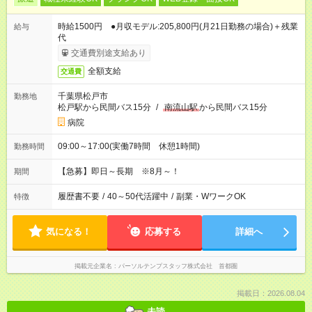
時給1500円 ●月収モデル:205,800円(月21日勤務の場合)＋残業
給与
代
交通費別途支給あり
全額支給
交通費
千葉県松戸市
勤務地
松戸駅から民間バス15分
/
南流山駅
から民間バス15分
病院
09:00～17:00(実働7時間 休憩1時間)
勤務時間
【急募】即日～長期 ※8月～！
期間
履歴書不要
/
40～50代活躍中
/
副業・WワークOK
特徴
気になる！
応募する
詳細へ
掲載元企業名
パーソルテンプスタッフ株式会社 首都圏
掲載日：2026.08.04
未読