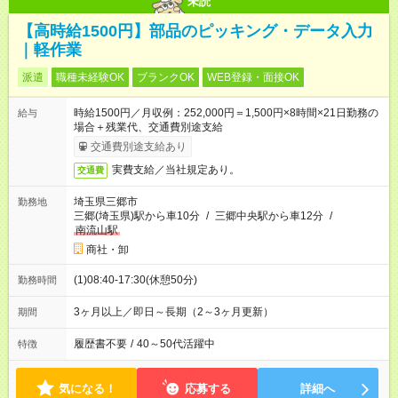
未読
【高時給1500円】部品のピッキング・データ入力
｜軽作業
派遣
職種未経験OK
ブランクOK
WEB登録・面接OK
時給1500円／月収例：252,000円＝1,500円×8時間×21日勤務の
給与
場合＋残業代、交通費別途支給
交通費別途支給あり
実費支給／当社規定あり。
交通費
埼玉県三郷市
勤務地
三郷(埼玉県)駅から車10分
/
三郷中央駅から車12分
/
南流山駅
商社・卸
(1)08:40-17:30(休憩50分)
勤務時間
3ヶ月以上／即日～長期（2～3ヶ月更新）
期間
履歴書不要
/
40～50代活躍中
特徴
気になる！
応募する
詳細へ