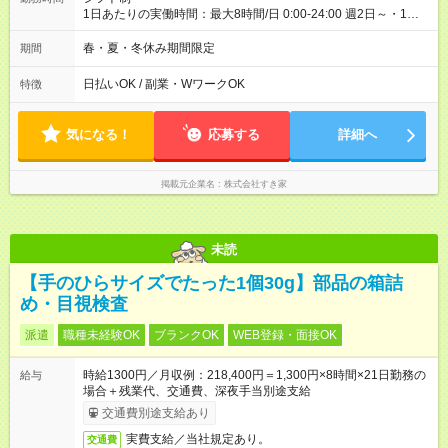
1日あたりの実働時間：最大8時間/日 0:00-24:00 週2日～・1日
2h～OK ＜シフト例＞ 〇朝帯 5:00-9:00 〇昼帯 9:00-14:00 〇午
後帯 14:00-18:00 〇夜帯 18:00-22:00 〇深夜帯 22:00-翌5:00 基
春・夏・冬休み期間限定
期間
本は固定シフトですが家庭の都合などイレギュラーには対応し
ます♪
日払いOK / 副業・WワークOK
特徴
気になる！
応募する
詳細へ
掲載元企業名
株式会社すき家
未読
【手のひらサイズでたった1個30g】部品の箱詰
め・目視検査
派遣
職種未経験OK
ブランクOK
WEB登録・面接OK
時給1300円／月収例：218,400円＝1,300円×8時間×21日勤務の
給与
場合＋残業代、交通費、深夜手当別途支給
交通費別途支給あり
実費支給／当社規定あり。
交通費