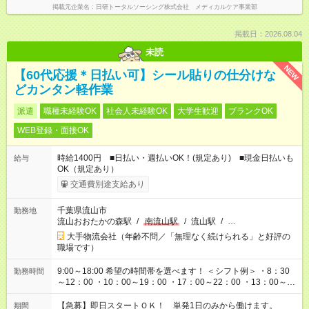
掲載元企業名
日研トータルソーシング株式会社 メディカルケア事業部
掲載日：2026.08.04
未読
NEW
【60代応援＊日払い可】シール貼りの仕分けな
どカンタン軽作業
派遣
職種未経験OK
社会人未経験OK
大学生歓迎
ブランクOK
WEB登録・面接OK
時給1400円 ■日払い・週払いOK！(規定あり) ■現金日払いも
給与
OK（規定あり）
交通費別途支給あり
千葉県流山市
勤務地
流山おおたかの森駅
/
南流山駅
/
流山駅
/
…
大手物流会社（年齢不問／「無理なく続けられる」と好評の
職場です）
9:00～18:00 希望の時間帯を選べます！ ＜シフト例＞ ・8：30
勤務時間
～12：00 ・10：00～19：00 ・17：00～22：00 ・13：00～
22：00 ・22：00～翌6：00 など
【急募】即日スタートＯＫ！ 単発1日のみから働けます。
期間