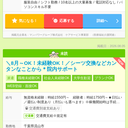
服装自由
/
シフト勤務
/
10名以上の大量募集
/
電話対応なし
/
パ
ソコンスキル不要
気になる！
応募する
詳細へ
掲載元企業名
マンパワーグループ株式会社 ケアサービス事業部 （医療福祉介護関連）
掲載日：2026.08.05
未読
NEW
＼8月～OK！未経験OK！／シーツ交換などカン
タンなことから＊院内サポート
派遣
職種未経験OK
社会人未経験OK
大学生歓迎
ブランクOK
WEB登録・面接OK
無資格未経験：時給1550円～ 経験者：時給1750円～★日払い
給与
／週払い制度あり（月払いも選べます）※稼働開始時は手続き完
了次第のお支払いとなります。
交通費別途支給あり
交通費支給※規定有
交通費
千葉県流山市
勤務地