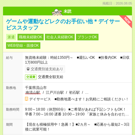
掲載日：2026.08.05
未読
NEW
ゲームや運動などレクのお手伝い他＊デイサー
ビススタッフ
派遣
職種未経験OK
社会人未経験OK
ブランクOK
WEB登録・面接OK
無資格未経験：時給1350円～ ■週払いOK ■扶養内OK ■日収
給与
1万800円以上
交通費別途支給あり
交通費全額支給
交通費
千葉県流山市
勤務地
南流山駅
/
江戸川台駅
/
初石駅
/
…
デイサービス ■勤務地選べます！お気軽にご相談ください！
9:00～18:00（休憩60分） ■ご希望があれば下記シフトもOK！
勤務時間
早番 7:00～16:00 遅番 10:00～19:00 「家族と休みを合わせた
い」 「余裕を持って夕飯の準備がしたい」 「できれば残業はし
たくない」 など、ご希望を教えてくださいね。 ※Wワーク希望
【現在も積極採用中！急募！】■2カ月～ ■応募から最短2～3日
期間
の方へ 今ご覧のお仕事で希望する勤務時間と、もう1つのお仕事
後に就業可能！
の勤務時間。 合計で週40時間を超える場合は応募できません。