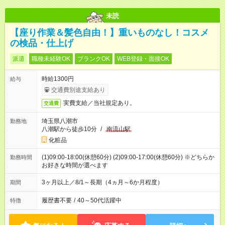
未読
【座り作業＆髪色自由！】重いものなし！コスメ
の検品・仕上げ
派遣
職種未経験OK
ブランクOK
WEB登録・面接OK
時給1300円
給与
交通費別途支給あり
実費支給／当社規定あり。
交通費
埼玉県八潮市
勤務地
八潮駅から徒歩10分
/
南流山駅
化粧品
(1)09:00-18:00(休憩60分) (2)09:00-17:00(休憩60分) ※どちらか
勤務時間
お好きな時間が選べます
3ヶ月以上／8/1～長期（4ヵ月～6か月程度）
期間
履歴書不要
/
40～50代活躍中
特徴