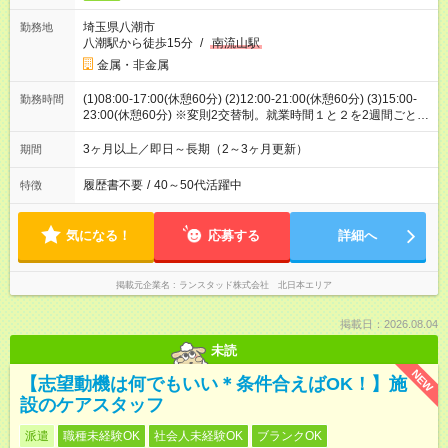
埼玉県八潮市
勤務地
八潮駅から徒歩15分
/
南流山駅
金属・非金属
(1)08:00-17:00(休憩60分) (2)12:00-21:00(休憩60分) (3)15:00-
勤務時間
23:00(休憩60分) ※変則2交替制。就業時間１と２を2週間ごとの
交替勤務。生産量により就業時間３になることもあり
3ヶ月以上／即日～長期（2～3ヶ月更新）
期間
履歴書不要
/
40～50代活躍中
特徴
気になる！
応募する
詳細へ
掲載元企業名
ランスタッド株式会社 北日本エリア
掲載日：2026.08.04
未読
NEW
【志望動機は何でもいい＊条件合えばOK！】施
設のケアスタッフ
派遣
職種未経験OK
社会人未経験OK
ブランクOK