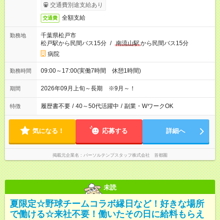
交通費別途支給あり
全額支給
交通費
千葉県松戸市
勤務地
松戸駅から民間バス15分
/
南流山駅
から民間バス15分
病院
09:00～17:00(実働7時間 休憩1時間)
勤務時間
2026年09月上旬～長期 ※9月～！
期間
履歴書不要
/
40～50代活躍中
/
副業・WワークOK
特徴
気になる！
応募する
詳細へ
掲載元企業名
パーソルテンプスタッフ株式会社 首都圏
未読
夏限定☆野球チームコラボ縁日など！好きな場所
で働ける☆来社不要！働いたその日に給料もらえ