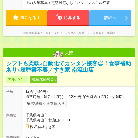
上の大量募集
/
電話対応なし
/
パソコンスキル不要
気になる！
応募する
詳細へ
掲載元企業名
日研トータルソーシング株式会社 メディカルケア事業部
未読
シフトも柔軟♪自動化でカンタン接客◎！食事補助
あり♪履歴書不要／すき家 南流山店
アルバイト
職種未経験OK
時給1,150円～
給与
通常時給（5時～22時）：1230円 深夜時給（22時～翌5時）：
1538円 高校生時給：1150円 【特別手当】早朝手当（5：00-9：
交通費別途支給あり
00）時給+150円 【試用期間】試用期間あり 試用期間の長さ：1
ヶ月 雇用形態、給与は本採用時と同じです。 試用期間の実態は
千葉県流山市
勤務地
30日（※条件変更なし）ですが、切り上げで一ヶ月とさせてい
千葉県流山市南流山7-1-10
ただきます。 研修制度あり：15時間(研修中も同時給）
株式会社すき家
シフト制
勤務時間