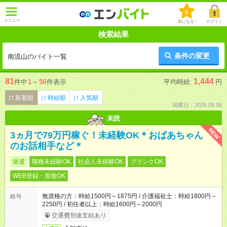
0
メニュー
気になる！
ログイン
検索結果
条件の変更
南流山のバイト一覧
81
1,444
件中
1
～
50
件表示
平均時給:
円
新着順
時給順
人気順
掲載日：2026.08.06
未読
NEW
3ヵ月で79万円稼ぐ！未経験OK＊おばあちゃん
のお話相手など＊
派遣
職種未経験OK
社会人未経験OK
ブランクOK
WEB登録・面接OK
無資格の方：時給1500円～1875円 / 介護福祉士：時給1800円～
給与
2250円 / 初任者以上：時給1600円～2000円
交通費別途支給あり