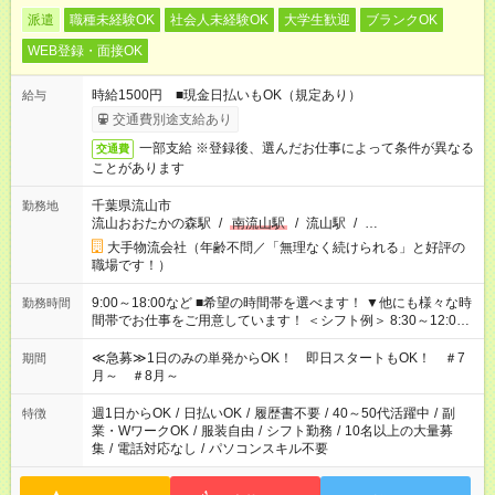
派遣
職種未経験OK
社会人未経験OK
大学生歓迎
ブランクOK
WEB登録・面接OK
時給1500円 ■現金日払いもOK（規定あり）
給与
交通費別途支給あり
一部支給 ※登録後、選んだお仕事によって条件が異なる
交通費
ことがあります
千葉県流山市
勤務地
流山おおたかの森駅
/
南流山駅
/
流山駅
/
…
大手物流会社（年齢不問／「無理なく続けられる」と好評の
職場です！）
9:00～18:00など ■希望の時間帯を選べます！ ▼他にも様々な時
勤務時間
間帯でお仕事をご用意しています！ ＜シフト例＞ 8:30～12:00
17:00～22:00 13:00～22:00 22:00～翌6:00 など
≪急募≫1日のみの単発からOK！ 即日スタートもOK！ ＃7
期間
月～ ＃8月～
週1日からOK
/
日払いOK
/
履歴書不要
/
40～50代活躍中
/
副
特徴
業・WワークOK
/
服装自由
/
シフト勤務
/
10名以上の大量募
集
/
電話対応なし
/
パソコンスキル不要