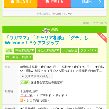
気になる！
応募する
詳細へ
掲載元企業名
株式会社マイワーク
掲載日：2026.08.05
未読
NEW
「ワガママ」「キャリア相談」「グチ」も
Welcome！＊ケアスタッフ
派遣
職種未経験OK
社会人未経験OK
大学生歓迎
ブランクOK
WEB登録・面接OK
無資格未経験：時給1550円～ 経験者：時給1750円～ ★日払
給与
い／週払い制度あり（月払いも選べます）※稼働開始時は手続き
完了次第のお支払いとなります。
交通費別途支給あり
交通費全額支給※規定有
交通費
千葉県流山市
勤務地
南流山駅
/
江戸川台駅
/
初石駅
/
…
＜シニア向け施設＞
★1日5時間～の時短シフトOK ★スタート時間選べます！ 7:00～
勤務時間