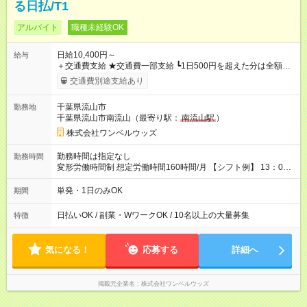
る日払/T1
アルバイト
職種未経験OK
日給10,400円～
給与
＋交通費支給 ★交通費一部支給 ┗1日500円を超えた分は全額支
給！ ※往復500円以内の方は自己負担となります ★日払いOK！
交通費別途支給あり
（規定あり） ┗働いたその日に現金GET♪ お仕事後はコンビニ
ATMから 日払い分を引き落とせます！ 【試用期間】試用期間
千葉県流山市
勤務地
なし
千葉県流山市南流山（最寄り駅：
南流山駅
）
株式会社ワンベルウッズ
勤務時間は指定なし
勤務時間
変形労働時間制 想定労働時間160時間/月 【シフト例】 13：00
～22：00
単発・1日のみOK
期間
日払いOK / 副業・WワークOK / 10名以上の大量募集
特徴
気になる！
応募する
詳細へ
掲載元企業名
株式会社ワンベルウッズ