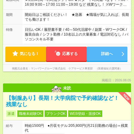
16:00 9:00～17:00 11:00～19:00 など 残業なし！ ※Wワークの
場合、他のお仕事と合わせ週40時間超の就業はご案内できませ
ん ※法令に基づき、週20時間以上勤務は社会保険への加入対象
開始日はご相談ください！ ★急募 ★職場が気に入れば、長期
期間
となります ※労働者派遣法（日雇い派遣の原則禁止）により、
でも働けます！
短時間・短期間の就業はご案内が難しい場合があります
日払いOK
/
履歴書不要
/
40～50代活躍中
/
副業・WワークOK
/
特徴
服装自由
/
シフト勤務
/
10名以上の大量募集
/
電話対応なし
/
パ
ソコンスキル不要
気になる！
応募する
詳細へ
掲載元企業名
マンパワーグループ株式会社 ケアサービス事業部 （医療福祉介護関連）
掲載日：2026.08.05
未読
NEW
【制服あり】長期！大学病院で予約確認など！
残業なし
派遣
職種未経験OK
ブランクOK
WEB登録・面接OK
時給1500円 ●月収モデル:205,800円(月21日勤務の場合)＋残業
給与
代