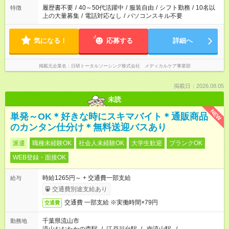
履歴書不要
/
40～50代活躍中
/
服装自由
/
シフト勤務
/
10名以
特徴
上の大量募集
/
電話対応なし
/
パソコンスキル不要
気になる！
応募する
詳細へ
掲載元企業名
日研トータルソーシング株式会社 メディカルケア事業部
掲載日：2026.08.05
未読
NEW
単発～OK＊好きな時にスキマバイト＊通販商品
のカンタン仕分け＊無料送迎バスあり
派遣
職種未経験OK
社会人未経験OK
大学生歓迎
ブランクOK
WEB登録・面接OK
時給1265円～ + 交通費一部支給
給与
交通費別途支給あり
交通費 一部支給 ※実働時間×79円
交通費
千葉県流山市
勤務地