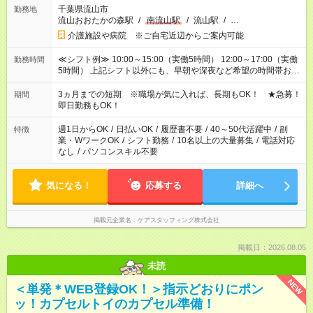
千葉県流山市
勤務地
流山おおたかの森駅
/
南流山駅
/
流山駅
/
…
介護施設や病院 ※ご自宅近辺からご案内可能
≪シフト例≫ 10:00～15:00（実働5時間） 12:00～17:00（実働
勤務時間
5時間） 上記シフト以外にも、早朝や深夜など希望の時間帯お聞
かせください！ 事前に担当からヒアリングもしますので、ご安
心ください！
3ヵ月までの短期 ※職場が気に入れば、長期もOK！ ★急募！
期間
即日勤務もOK！
週1日からOK
/
日払いOK
/
履歴書不要
/
40～50代活躍中
/
副
特徴
業・WワークOK
/
シフト勤務
/
10名以上の大量募集
/
電話対応
なし
/
パソコンスキル不要
気になる！
応募する
詳細へ
掲載元企業名
ケアスタッフィング株式会社
掲載日：2026.08.05
未読
NEW
＜単発＊WEB登録OK！＞指示どおりにポン
ッ！カプセルトイのカプセル準備！