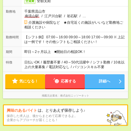
全額支給
交通費
千葉県流山市
勤務地
南流山駅
/
江戸川台駅
/
初石駅
/
…
介護施設や病院など ★自宅近くの施設がいいなど勤務地ご
相談ください
【シフト例】 07:00～16:00 09:00～18:00 17:00～09:00 ※ 上記
勤務時間
は一例です！その他シフトもご相談ください！
即日～2ヶ月以上 ■開始日の相談OK！
期間
日払いOK
/
履歴書不要
/
40～50代活躍中
/
シフト勤務
/
10名以
特徴
上の大量募集
/
電話対応なし
/
パソコンスキル不要
気になる！
応募する
詳細へ
掲載元企業名
株式会社ニッソーネット
興味のあるバイト
は、とりあえず保存しよう♪
保存した求人は、後からまとめて応募できるよ。
企業からアプローチが届くことも！