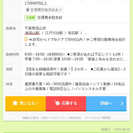
1万800円以上
交通費別途支給あり
交通費全額支給
交通費
千葉県流山市
勤務地
南流山駅
/
江戸川台駅
/
初石駅
/
…
≪自宅からドアtoドアで30分以内！≫ご希望の勤務地を紹介
します。
9:00～18:00（休憩60分） ■ご希望があれば下記シフトもOK！
勤務時間
早番 7:00～16:00 遅番 10:00～19:00 「家族と休みを合わせた
い」 「余裕を持って夕飯の準備がしたい」 「できれば残業はし
たくない」 など、ご希望を教えてくださいね。 ※Wワーク希望
【現在も積極採用中！急募！】2カ月～ ■ご応募から最短2～3
期間
の方へ 今ご覧のお仕事で希望する勤務時間と、もう1つのお仕事
日後の就業も相談可能です！
の勤務時間。 合計で週40時間を超える場合は応募できません。
履歴書不要
/
40～50代活躍中
/
服装自由
/
シフト勤務
/
10名以
特徴
上の大量募集
/
電話対応なし
/
パソコンスキル不要
気になる！
応募する
詳細へ
掲載元企業名
日研トータルソーシング株式会社 メディカルケア事業部
掲載日：2026.08.05