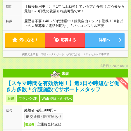
と休みを合わせたい」 「余裕を持って夕飯の準備がしたい」
「できれば残業はしたくない」 など、ご希望を教えてください
【積極採用中！】＊1年以上勤務している方が多数！ご応募から
期間
ね。 ※Wワーク希望の方へ 今ご覧のお仕事で希望する勤務時間
最短2～3日後の就業も相談可能です！
と、もう1つのお仕事の勤務時間が 合計で週40時間を超える場
合は応募できません。
履歴書不要
/
40～50代活躍中
/
服装自由
/
シフト勤務
/
10名以
特徴
上の大量募集
/
電話対応なし
/
パソコンスキル不要
気になる！
応募する
詳細へ
掲載元企業名
日研トータルソーシング株式会社 メディカルケア事業部
掲載日：2026.08.05
未読
NEW
【スキマ時間を有効活用！】週2日や時短など働
き方多数＊介護施設でサポートスタッフ
派遣
ブランクOK
WEB登録・面接OK
経験者時給1900円～
給与
交通費別途支給あり
交通費全額支給
交通費