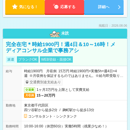
気になる！
応募する
詳細へ
掲載日：2026.08.06
未読
完全在宅＊時給1900円！週4日＆10～16時！メ
ディアコンサル企業で事務アシ
派遣
ブランクOK
WEB登録・面接OK
時給1900円 月収例 15万円 時給1900円×実働5h×週4日×4
給与
週 ※月収例を保証するものではありません。※給与即受取りサ
ービス利用可（利用条件有）
交通費別途支給あり
1ヶ月3万円を上限として実費支給
交通費
15～20万円
月収例
東京都千代田区
勤務地
四ツ谷駅から徒歩2分
/
麹町駅から徒歩13分
コンサルタント・シンクタンク
10:00-16:00（休憩60分）実働5時間（残業少なめ！）
勤務時間