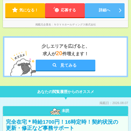
ト制 ［ シフト例 ］ ・平日⇒12：30-21：30 ・土日祝⇒10：00-
アアップするケースも珍しくありません。 【試用期間】試用期
19：00 ★自分のペースで進めやすい！
間あり 試用期間の長さ：1ヶ月 ※ 雇用形態と給与に、本採用時
気になる！
―――――――――――― 一校舎を一人で担当する場合も多い
応募する
詳細へ
と異なる部分があります。 雇用形態：インターンシップ 給与：
ので、スケジュール管理はあなた次第。「今日は定時で帰っ
時給 1,400円以上 ※月途中での入社の場合、その月の月末までは
て、明日に備えよう」など、調整しやすい環境です。
インターンとして勤務になります。
掲載元企業名
ＮＯＶＡホールディングス株式会社
少しエリアを広げると、
20
求人が
件増えます！
見てみる
あなたの閲覧履歴からのオススメ
掲載日：2026.08.07
未読
完全在宅＊時給1700円！16時定時！契約状況の
更新・修正など事務サポート