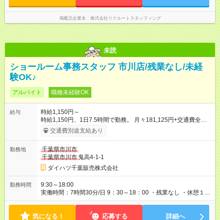
掲載元企業名
株式会社リクルートスタッフィング
未読
ショールーム事務スタッフ 市川店/残業なし/未経
験OK♪
アルバイト
職種未経験OK
時給1,150円～
給与
時給1,150円、1日7.5時間で勤務。 月々181,125円+交通費全額
支給。（月21日間勤務で計算した目安金額です。） 【試用期
交通費別途支給あり
間】試用期間なし
千葉県市川市
勤務地
千葉県市川市
鬼高4-1-1
ダイハツ千葉販売株式会社
9:30～18:00
勤務時間
実働時間：7時間30分/日 9：30～18：00 ・残業なし ・休憩１時
間 ★ 勤務日数・勤務時間は応相談 ※副業・Wワーク不可 【一日
の流れ例】 09：30 開店準備（清掃、朝礼） 10：00 お客様
気になる！
のお出迎え、ご案内、呈茶 12：00 昼休憩 13：00 お客様の
応募する
詳細へ