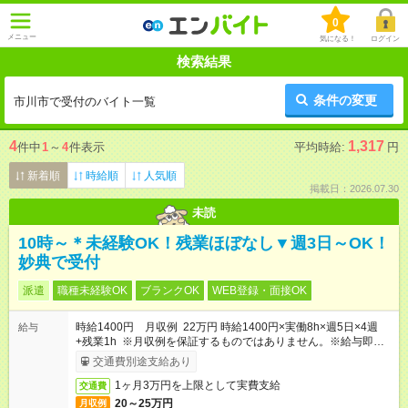
0
メニュー
気になる！
ログイン
検索結果
条件の変更
市川市で受付のバイト一覧
4
1,317
件中
1
～
4
件表示
平均時給:
円
新着順
時給順
人気順
掲載日：2026.07.30
未読
10時～＊未経験OK！残業ほぼなし▼週3日～OK！
妙典で受付
派遣
職種未経験OK
ブランクOK
WEB登録・面接OK
時給1400円 月収例 22万円 時給1400円×実働8h×週5日×4週
給与
+残業1h ※月収例を保証するものではありません。※給与即受取
りサービス利用可（利用条件有）
交通費別途支給あり
1ヶ月3万円を上限として実費支給
交通費
20～25万円
月収例