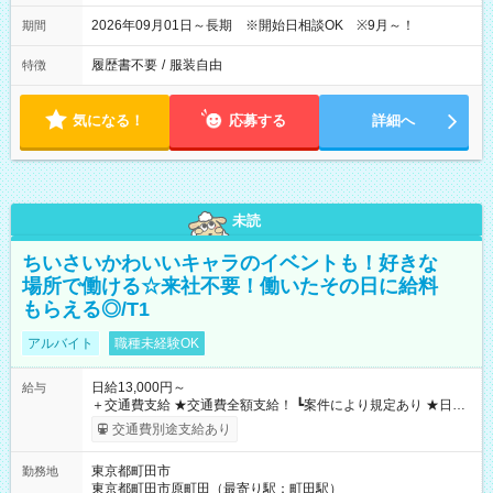
2026年09月01日～長期 ※開始日相談OK ※9月～！
期間
履歴書不要
/
服装自由
特徴
気になる！
応募する
詳細へ
未読
ちいさいかわいいキャラのイベントも！好きな
場所で働ける☆来社不要！働いたその日に給料
もらえる◎/T1
アルバイト
職種未経験OK
日給13,000円～
給与
＋交通費支給 ★交通費全額支給！ ┗案件により規定あり ★日払
いOK！（規定あり） ┗働いたその日に現金GET♪ お仕事後はコ
交通費別途支給あり
ンビニATMから 日払い分を引き落とせます！ 【試用期間】試
用期間なし
東京都町田市
勤務地
東京都町田市原町田（最寄り駅：町田駅）