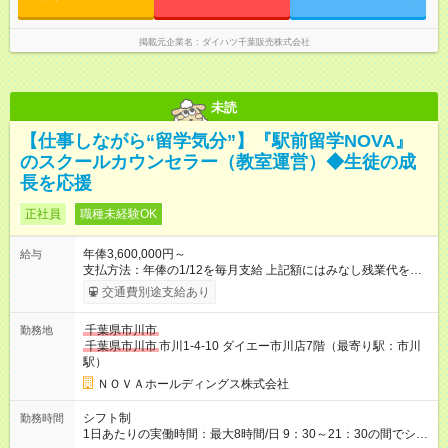
お出迎え、ご案内、呈茶 DM封入作業、掃除、書類整
理等 18：00 退社
掲載元企業名
ダイハツ千葉販売株式会社
未読
【仕事しながら“留学気分”】『駅前留学NOVA』
のスクールカウンセラー（教室運営）◆生徒の成
長を応援
正社員
職種未経験OK
年俸3,600,000円～
給与
支払方法：年俸の1/12を毎月支給 上記額にはみなし残業代を含
みます。※超過分は全額支給いたします。 みなし残業代 30,000
交通費別途支給あり
円／月 みなし残業時間 15時間／月 ★頑張りが収入に直結！イン
センティブ。 ―――――――――――― 校舎の目標達成度な
千葉県市川市
勤務地
ど、成果に応じて年2回インセンティブを支給します。一般職の
千葉県市川市
市川1-4-10 ダイエー市川店7階（最寄り駅：市川
社員が、半期で20～30万円のインセンティブを手にした実績
駅）
も。頑張りが目に見える形で収入に還元されるため、高いモチ
ベーションで仕事に取り組めます。 ★毎月チャンスあり！スピ
ＮＯＶＡホールディングス株式会社
ーディな昇格。 ―――――――――――― 年1回の査定に加
え、毎月、現場の管理職が優秀な人材を役員に推薦する制度が
シフト制
勤務時間
あります。実力が認められれば、年度の途中でも昇格。実際、
1日あたりの実働時間：最大8時間/日 9：30～21：30の間でシフ
入社2～3年目でサブマネージャーへ、20代で管理職へとキャリ