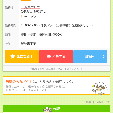
千葉県市川市
勤務地
妙典駅から徒歩1分
サ－ビス
10:00-19:00（休憩60分）実働8時間（残業少なめ！）
勤務時間
即日～長期 ※開始日相談OK
期間
履歴書不要
特徴
気になる！
応募する
詳細へ
掲載元企業名
株式会社リクルートスタッフィング
興味のあるバイト
は、とりあえず保存しよう♪
保存した求人は、後からまとめて応募できるよ。
企業からアプローチが届くことも！
掲載日：2026.07.30
未読