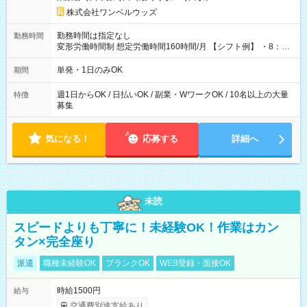
株式会社ワンベルウッズ
勤務時間は指定なし
勤務時間
変形労働時間制 想定労働時間160時間/月 【シフト例】 ・8：00
～21：00
単発・1日のみOK
期間
週1日からOK / 日払いOK / 副業・WワークOK / 10名以上の大量
特徴
募集
気になる！
応募する
詳細へ
未読
スピードよりも丁寧に！未経験OK！作業はカン
タン×完全座り
派遣
職種未経験OK
ブランクOK
WEB登録・面接OK
時給1500円
給与
交通費別途支給あり