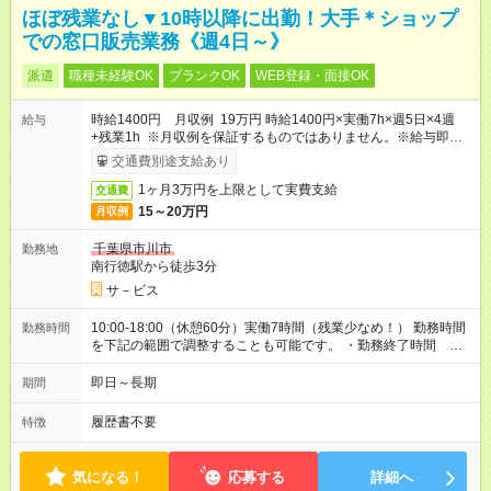
ほぼ残業なし▼10時以降に出勤！大手＊ショップ
での窓口販売業務《週4日～》
派遣
職種未経験OK
ブランクOK
WEB登録・面接OK
時給1400円 月収例 19万円 時給1400円×実働7h×週5日×4週
給与
+残業1h ※月収例を保証するものではありません。※給与即受取
りサービス利用可（利用条件有）
交通費別途支給あり
1ヶ月3万円を上限として実費支給
交通費
15～20万円
月収例
千葉県市川市
勤務地
南行徳駅から徒歩3分
サ－ビス
10:00-18:00（休憩60分）実働7時間（残業少なめ！） 勤務時間
勤務時間
を下記の範囲で調整することも可能です。 ・勤務終了時間
18:00～19:00 ・実働 07:00～08:00
即日～長期
期間
履歴書不要
特徴
気になる！
応募する
詳細へ