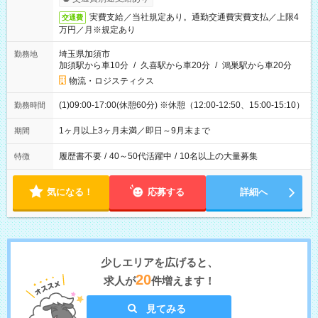
実費支給／当社規定あり。通勤交通費実費支払／上限4
交通費
万円／月※規定あり
埼玉県加須市
勤務地
加須駅から車10分
/
久喜駅から車20分
/
鴻巣駅から車20分
物流・ロジスティクス
(1)09:00-17:00(休憩60分) ※休憩（12:00-12:50、15:00-15:10）
勤務時間
1ヶ月以上3ヶ月未満／即日～9月末まで
期間
履歴書不要
/
40～50代活躍中
/
10名以上の大量募集
特徴
気になる！
応募する
詳細へ
少しエリアを広げると、
20
求人が
件増えます！
見てみる