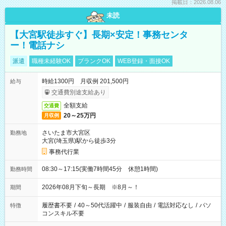
掲載日：2026.08.06
未読
【大宮駅徒歩すぐ】長期×安定！事務センタ
ー！電話ナシ
派遣
職種未経験OK
ブランクOK
WEB登録・面接OK
時給1300円 月収例 201,500円
給与
交通費別途支給あり
全額支給
交通費
20～25万円
月収例
さいたま市大宮区
勤務地
大宮(埼玉県)駅から徒歩3分
事務代行業
08:30～17:15(実働7時間45分 休憩1時間)
勤務時間
2026年08月下旬～長期 ※8月～！
期間
履歴書不要
/
40～50代活躍中
/
服装自由
/
電話対応なし
/
パソ
特徴
コンスキル不要