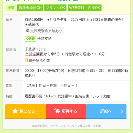
派遣
職種未経験OK
ブランクOK
WEB登録・面接OK
時給1650円 ●月収モデル：21万円以上（月21日勤務の場合）
給与
＋残業代
交通費別途支給あり
全額支給
交通費
千葉県市川市
勤務地
市川塩浜駅
から車6分
/
行徳駅から送迎バス10分
総合物流企業
09:00～17:00(実働7時間 休憩1時間) ※週1～2回、朝7時開始勤
勤務時間
務あり
【急募】即日～長期 ※即日～！
期間
履歴書不要
/
40～50代活躍中
/
服装自由
/
シフト勤務
特徴
気になる！
応募する
詳細へ
掲載元企業名
パーソルテンプスタッフ株式会社 首都圏