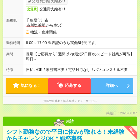
交通費別途支給あり
交通費支給有り
交通費
千葉県市川市
勤務地
市川塩浜駅
から車5分
物流・倉庫関係
8:00～17:00 ※表記のうち実働8時間です。
勤務時間
長期【ご応募から1週間以内(最短2日目)のスピード就業が可能】
期間
即日～
日払いOK
/
履歴書不要
/
電話対応なし
/
パソコンスキル不要
特徴
気になる！
応募する
詳細へ
掲載元企業名
株式会社テクノ・サービス
掲載日：2026.08.07
未読
NEW
シフト勤務なので平日に休みが取れる！未経験
からチャレンジOK＊総務事務