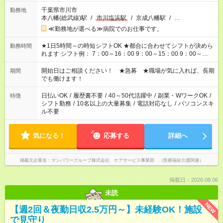
千葉県市川市
勤務地
本八幡(総武線)駅
/
市川塩浜駅
/
京成八幡駅
/
…
≪勤務地が選べる≫病院でのお仕事です。
★1日5時間～の時短シフトOK ★都合に合わせてシフトが決めら
勤務時間
れます シフト例： 7：00～16：00 9：00～15：00 9：00～
18：00 11：00～20：00 など ※Wワークの場合、他のお仕事と
合わせ週40時間超の就業はご案内できません ※法令に基づき、
開始日はご相談ください！ ★急募 ★職場が気に入れば、長期
期間
週20時間以上勤務は社会保険への加入対象となります ※労働者
でも働けます！
派遣法（日雇い派遣の原則禁止）により、短時間・短期間の就
業はご案内が難しい場合があります
日払いOK
/
履歴書不要
/
40～50代活躍中
/
副業・WワークOK
/
特徴
シフト勤務
/
10名以上の大量募集
/
電話対応なし
/
パソコンスキ
ル不要
気になる！
応募する
詳細へ
掲載元企業名
マンパワーグループ株式会社 ケアサービス事業部 （医療福祉介護関連）
掲載日：2026.08.06
未読
NEW
【週2回＆夜勤日収2.5万円～】未経験OK！施設
で見守り