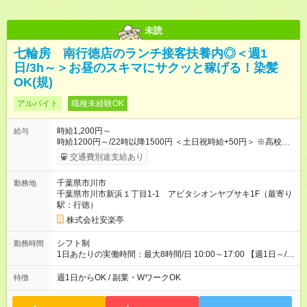
未読
七輪房 南行徳店のランチ接客扶養内◎＜週1
日/3h～＞お昼のスキマにサクッと稼げる！染髪
OK(規)
アルバイト
職種未経験OK
時給1,200円～
給与
時給1200円～/22時以降1500円 ＜土日祝時給+50円＞ ※高校生
時給1200円 【試用期間】試用期間あり 試用期間の長さ：12ヶ
交通費別途支給あり
月 ※ 雇用形態と給与に、本採用時と異なる部分があります。 雇
用形態：本採用時と同じです。 給与：時給 1,160円以上 ※研修
千葉県市川市
勤務地
時給1160円 ※高校生時給1160円 ※最大12ヶ月の間で、合計30
千葉県市川市新浜１丁目1-1 アビタシオンヤブサキ1F（最寄り
時間の試用期間（研修期間）があります。
駅：行徳）
株式会社安楽亭
シフト制
勤務時間
1日あたりの実働時間：最大8時間/日 10:00～17:00 【週1日～/1
日3時間～OK！】 ＊レギュラー勤務ももちろん大歓迎！ 「子ど
ものお迎えまでの時間」 「ランチタイムだけ」 など、家庭の予
週1日からOK / 副業・WワークOK
特徴
定に合わせやすいシフト制！ ※ディナータイムの勤務希望も相
談可能◎