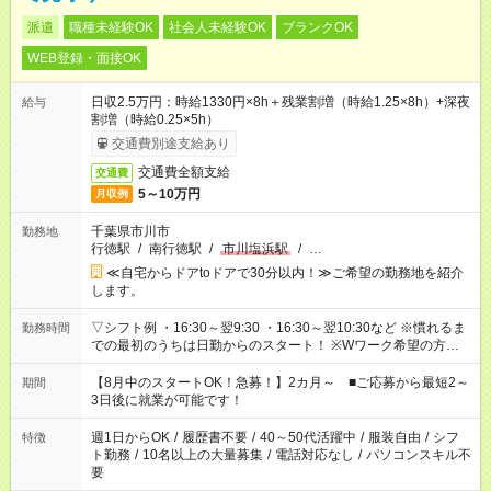
派遣
職種未経験OK
社会人未経験OK
ブランクOK
WEB登録・面接OK
日収2.5万円：時給1330円×8h＋残業割増（時給1.25×8h）+深夜
給与
割増（時給0.25×5h）
交通費別途支給あり
交通費全額支給
交通費
5～10万円
月収例
千葉県市川市
勤務地
行徳駅
/
南行徳駅
/
市川塩浜駅
/
…
≪自宅からドアtoドアで30分以内！≫ご希望の勤務地を紹介
します。
▽シフト例 ・16:30～翌9:30 ・16:30～翌10:30など ※慣れるま
勤務時間
での最初のうちは日勤からのスタート！ ※Wワーク希望の方へ
今ご覧のお仕事で希望する勤務時間と、もう1つのお仕事の勤務
時間。 合計で週40時間を超える場合は応募できません。
【8月中のスタートOK！急募！】2カ月～ ■ご応募から最短2～
期間
3日後に就業が可能です！
週1日からOK
/
履歴書不要
/
40～50代活躍中
/
服装自由
/
シフ
特徴
ト勤務
/
10名以上の大量募集
/
電話対応なし
/
パソコンスキル不
要