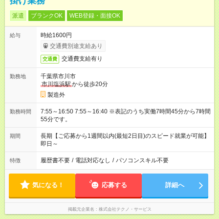
掛け業務
派遣
ブランクOK
WEB登録・面接OK
時給1600円
給与
交通費別途支給あり
交通費支給有り
交通費
千葉県市川市
勤務地
市川塩浜駅
から徒歩20分
製造外
7:55～16:50 7:55～16:40 ※表記のうち実働7時間45分から7時間
勤務時間
55分です。
長期【ご応募から1週間以内(最短2日目)のスピード就業が可能】
期間
即日～
履歴書不要
/
電話対応なし
/
パソコンスキル不要
特徴
気になる！
応募する
詳細へ
掲載元企業名
株式会社テクノ・サービス