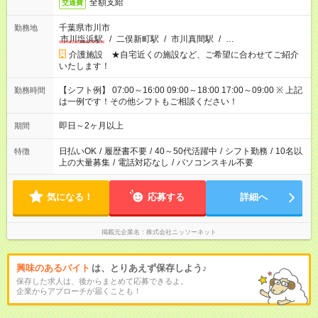
全額支給
交通費
千葉県市川市
勤務地
市川塩浜駅
/
二俣新町駅
/
市川真間駅
/
…
介護施設 ★自宅近くの施設など、ご希望に合わせてご紹介
いたします！
【シフト例】 07:00～16:00 09:00～18:00 17:00～09:00 ※ 上記
勤務時間
は一例です！その他シフトもご相談ください！
即日～2ヶ月以上
期間
日払いOK
/
履歴書不要
/
40～50代活躍中
/
シフト勤務
/
10名以
特徴
上の大量募集
/
電話対応なし
/
パソコンスキル不要
気になる！
応募する
詳細へ
掲載元企業名
株式会社ニッソーネット
興味のあるバイト
は、とりあえず保存しよう♪
保存した求人は、後からまとめて応募できるよ。
企業からアプローチが届くことも！