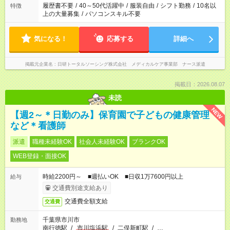
ません
履歴書不要
/
40～50代活躍中
/
服装自由
/
シフト勤務
/
10名以
特徴
上の大量募集
/
パソコンスキル不要
気になる！
応募する
詳細へ
掲載元企業名
日研トータルソーシング株式会社 メディカルケア事業部 ナース派遣
掲載日：2026.08.07
未読
NEW
【週2～＊日勤のみ】保育園で子どもの健康管理
など＊看護師
派遣
職種未経験OK
社会人未経験OK
ブランクOK
WEB登録・面接OK
時給2200円～ ■週払いOK ■日収1万7600円以上
給与
交通費別途支給あり
交通費全額支給
交通費
千葉県市川市
勤務地
南行徳駅
/
市川塩浜駅
/
二俣新町駅
/
…