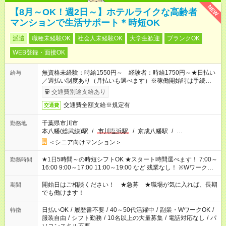
NEW
【8月～OK！週2日～】ホテルライクな高齢者
マンションで生活サポート＊時短OK
派遣
職種未経験OK
社会人未経験OK
大学生歓迎
ブランクOK
WEB登録・面接OK
無資格未経験：時給1550円～ 経験者：時給1750円～★日払い
給与
／週払い制度あり（月払いも選べます）※稼働開始時は手続き完
了次第のお支払いとなります。
交通費別途支給あり
交通費全額支給※規定有
交通費
千葉県市川市
勤務地
本八幡(総武線)駅
/
市川塩浜駅
/
京成八幡駅
/
…
＜シニア向けマンション＞
★1日5時間～の時短シフトOK ★スタート時間選べます！ 7:00～
勤務時間
16:00 9:00～17:00 11:00～19:00 など 残業なし！ ※Wワークの
場合、他のお仕事と合わせ週40時間超の就業はご案内できませ
ん ※法令に基づき、週20時間以上勤務は社会保険への加入対象
開始日はご相談ください！ ★急募 ★職場が気に入れば、長期
期間
となります ※労働者派遣法（日雇い派遣の原則禁止）により、
でも働けます！
短時間・短期間の就業はご案内が難しい場合があります
日払いOK
/
履歴書不要
/
40～50代活躍中
/
副業・WワークOK
/
特徴
服装自由
/
シフト勤務
/
10名以上の大量募集
/
電話対応なし
/
パ