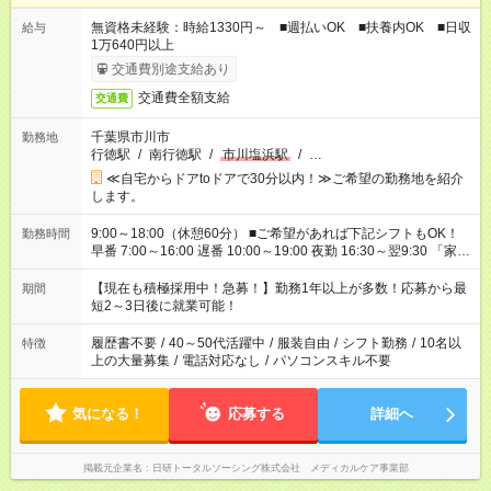
無資格未経験：時給1330円～ ■週払いOK ■扶養内OK ■日収
給与
1万640円以上
交通費別途支給あり
交通費全額支給
交通費
千葉県市川市
勤務地
行徳駅
/
南行徳駅
/
市川塩浜駅
/
…
≪自宅からドアtoドアで30分以内！≫ご希望の勤務地を紹介
します。
9:00～18:00（休憩60分） ■ご希望があれば下記シフトもOK！
勤務時間
早番 7:00～16:00 遅番 10:00～19:00 夜勤 16:30～翌9:30 「家族
と休みを合わせたい」 「余裕を持って夕飯の準備がしたい」
「できれば残業はしたくない」 など、ご希望を教えてください
【現在も積極採用中！急募！】勤務1年以上が多数！応募から最
期間
ね。 ※Wワーク希望の方へ 今ご覧のお仕事で希望する勤務時間
短2～3日後に就業可能！
と、もう1つのお仕事の勤務時間。 合計で週40時間を超える場
合は応募できません。
履歴書不要
/
40～50代活躍中
/
服装自由
/
シフト勤務
/
10名以
特徴
上の大量募集
/
電話対応なし
/
パソコンスキル不要
気になる！
応募する
詳細へ
掲載元企業名
日研トータルソーシング株式会社 メディカルケア事業部