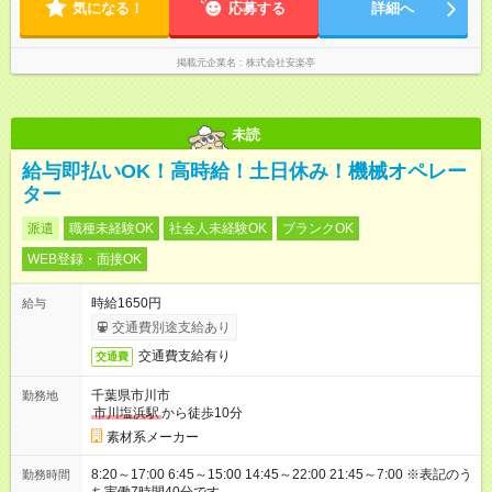
気になる！
応募する
詳細へ
掲載元企業名
株式会社安楽亭
未読
給与即払いOK！高時給！土日休み！機械オペレー
ター
派遣
職種未経験OK
社会人未経験OK
ブランクOK
WEB登録・面接OK
時給1650円
給与
交通費別途支給あり
交通費支給有り
交通費
千葉県市川市
勤務地
市川塩浜駅
から徒歩10分
素材系メーカー
8:20～17:00 6:45～15:00 14:45～22:00 21:45～7:00 ※表記のう
勤務時間