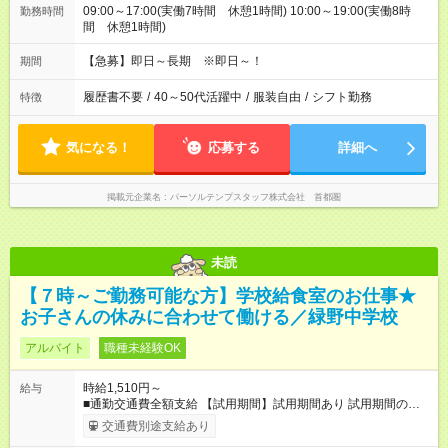
09:00～17:00(実働7時間 休憩1時間) 10:00～19:00(実働8時
勤務時間
間 休憩1時間)
【急募】即日～長期 ※即日～！
期間
履歴書不要
/
40～50代活躍中
/
服装自由
/
シフト勤務
特徴
気になる！
応募する
詳細へ
掲載元企業名
パーソルテンプスタッフ株式会社 首都圏
未読
【７時～ご勤務可能な方】学校給食室のお仕事★
お子さんの休みに合わせて働ける／緑野中学校
アルバイト
職種未経験OK
時給1,510円～
給与
■通勤交通費全額支給 【試用期間】試用期間あり 試用期間の長
さ：3ヶ月 雇用形態、給与は本採用時と同じです。
交通費別途支給あり