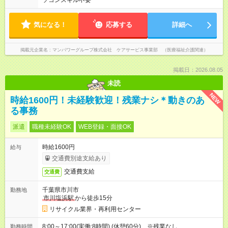
ソコンスキル不要
気になる！
応募する
詳細へ
掲載元企業名
マンパワーグループ株式会社 ケアサービス事業部 （医療福祉介護関連）
掲載日：2026.08.05
未読
NEW
時給1600円！未経験歓迎！残業ナシ＊動きのあ
る事務
派遣
職種未経験OK
WEB登録・面接OK
時給1600円
給与
交通費別途支給あり
交通費支給
交通費
千葉県市川市
勤務地
市川塩浜駅
から徒歩15分
リサイクル業界・再利用センター
8:00～17:00(実働:8時間) (休憩60分) ※残業なし
勤務時間