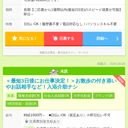
ち実働7時間40分です。
長期【ご応募から1週間以内(最短2日目)のスピード就業が可能】
期間
即日～
日払いOK
/
履歴書不要
/
電話対応なし
/
パソコンスキル不要
特徴
気になる！
応募する
詳細へ
掲載元企業名
株式会社テクノ・サービス
掲載日：2026.08.05
未読
NEW
＜最短3日後にお仕事決定！＞お散歩の付き添い
やお話相手など！入浴介助ナシ
派遣
職種未経験OK
社会人未経験OK
大学生歓迎
ブランクOK
WEB登録・面接OK
時給1600円～ ■日払いOK（規定あり）※即日払い不可
給与
交通費別途支給あり