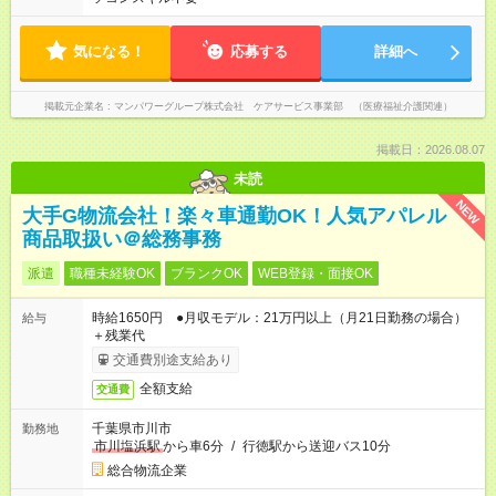
気になる！
応募する
詳細へ
掲載元企業名
マンパワーグループ株式会社 ケアサービス事業部 （医療福祉介護関連）
掲載日：2026.08.07
未読
NEW
大手G物流会社！楽々車通勤OK！人気アパレル
商品取扱い＠総務事務
派遣
職種未経験OK
ブランクOK
WEB登録・面接OK
時給1650円 ●月収モデル：21万円以上（月21日勤務の場合）
給与
＋残業代
交通費別途支給あり
全額支給
交通費
千葉県市川市
勤務地
市川塩浜駅
から車6分
/
行徳駅から送迎バス10分
総合物流企業