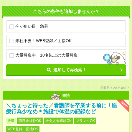
こちらの条件も追加しませんか？
今が狙い目！急募
来社不要！WEB登録／面接OK
大量募集中！10名以上の大量募集
追加して再検索！
掲載日：2026.08.07
未読
NEW
＼ちょっと待った／看護師を卒業する前に！医
療行為少なめ＊施設で体温の記録など
派遣
職種未経験OK
社会人未経験OK
ブランクOK
WEB登録・面接OK