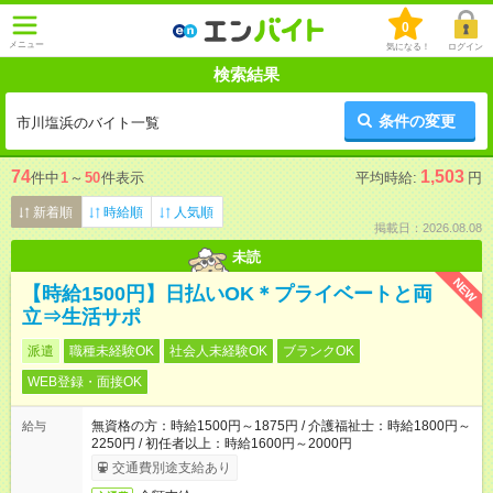
0
メニュー
気になる！
ログイン
検索結果
条件の変更
市川塩浜のバイト一覧
74
1,503
件中
1
～
50
件表示
平均時給:
円
新着順
時給順
人気順
掲載日：2026.08.08
未読
NEW
【時給1500円】日払いOK＊プライベートと両
立⇒生活サポ
派遣
職種未経験OK
社会人未経験OK
ブランクOK
WEB登録・面接OK
無資格の方：時給1500円～1875円 / 介護福祉士：時給1800円～
給与
2250円 / 初任者以上：時給1600円～2000円
交通費別途支給あり