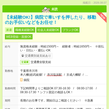
掲載日：2026.08.07
未読
NEW
【未経験OK!】病院で車いすを押したり、移動
のお手伝いなどをお任せ！
派遣
職種未経験OK
社会人未経験OK
ブランクOK
WEB登録・面接OK
無資格未経験：時給1500円～ 経験者：時給1650円～ ※前払
給与
い・日払い・週払いOK
交通費別途支給あり
交通費全額支給
交通費
千葉県市川市
勤務地
本八幡(総武線)駅
/
市川塩浜駅
/
京成八幡駅
/
…
病院
下記時間帯よりご相談OK 07:30-16:30 / 08:00-17:00 /
勤務時間
08:30-17:30 ＊シフト固定の相談もOK！
長期のお仕事です。開始日はご相談ください！ ※急募
期間