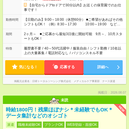
【自宅からドアtoドアで30分以内】お近くの保育園でのお仕
事です！
【日勤のみ】9:00～18:00（休憩60分） ■ご希望があればその他
勤務時間
シフトもOK！ （例）8:30～17:30 10:00～19:00 など
「家族とお休みを合わせたい」 「余裕を持って夕飯の準備がし
たい」 「できれば残業はしたくない」 など、ご希望があれば教
2ヶ月～ ■ご応募から最短3日後に開始可能 9月～、10月スタ
期間
えてくださいね。 ※Wワーク希望の方へ 今ご覧のお仕事で希望
ートもOK！
する勤務時間と、もう1つのお仕事の勤務時間。 合計で週40時
間を超える場合は応募できません
履歴書不要
/
40～50代活躍中
/
服装自由
/
シフト勤務
/
10名以
特徴
上の大量募集
/
電話対応なし
/
パソコンスキル不要
気になる！
応募する
詳細へ
掲載元企業名
日研トータルソーシング株式会社 メディカルケア事業部 ナース派遣
掲載日：2026.08.07
未読
NEW
時給1800円！残業ほぼナシ＊未経験でもOK＊
データ集計などのオシゴト
派遣
職種未経験OK
ブランクOK
WEB登録・面接OK