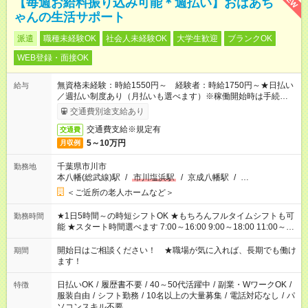
【毎週お給料振り込み可能＊週払い】おばあち
ゃんの生活サポート
派遣
職種未経験OK
社会人未経験OK
大学生歓迎
ブランクOK
WEB登録・面接OK
無資格未経験：時給1550円～ 経験者：時給1750円～★日払い
給与
／週払い制度あり（月払いも選べます）※稼働開始時は手続き完
了次第のお支払いとなります。
交通費別途支給あり
交通費支給※規定有
交通費
5～10万円
月収例
千葉県市川市
勤務地
本八幡(総武線)駅
/
市川塩浜駅
/
京成八幡駅
/
…
＜ご近所の老人ホームなど＞
★1日5時間～の時短シフトOK ★もちろんフルタイムシフトも可
勤務時間
能 ★スタート時間選べます 7:00～16:00 9:00～18:00 11:00～
20:00 など 残業なし！ ※Wワークの場合、他のお仕事と合わせ
週40時間超の就業はご案内できません ※法令に基づき、週20時
開始日はご相談ください！ ★職場が気に入れば、長期でも働け
期間
間以上勤務は社会保険への加入対象となります ※労働者派遣法
ます！
（日雇い派遣の原則禁止）により、短時間・短期間の就業はご
案内が難しい場合があります
日払いOK
/
履歴書不要
/
40～50代活躍中
/
副業・WワークOK
/
特徴
服装自由
/
シフト勤務
/
10名以上の大量募集
/
電話対応なし
/
パ
ソコンスキル不要