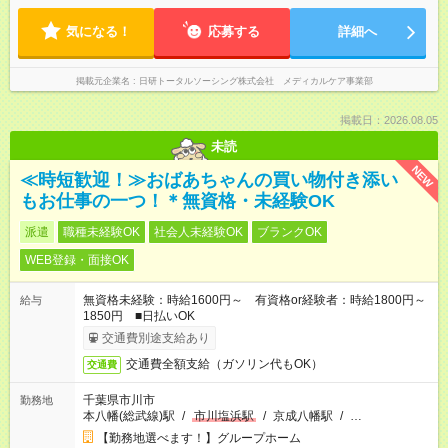
気になる！
応募する
詳細へ
掲載元企業名
日研トータルソーシング株式会社 メディカルケア事業部
掲載日：2026.08.05
未読
NEW
≪時短歓迎！≫おばあちゃんの買い物付き添い
もお仕事の一つ！＊無資格・未経験OK
派遣
職種未経験OK
社会人未経験OK
ブランクOK
WEB登録・面接OK
無資格未経験：時給1600円～ 有資格or経験者：時給1800円～
給与
1850円 ■日払いOK
交通費別途支給あり
交通費全額支給（ガソリン代もOK）
交通費
千葉県市川市
勤務地
本八幡(総武線)駅
/
市川塩浜駅
/
京成八幡駅
/
…
【勤務地選べます！】グループホーム