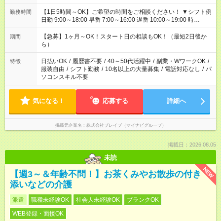
【1日5時間～OK】ご希望の時間をご相談ください！ ▼シフト例
勤務時間
日勤 9:00～18:00 早番 7:00～16:00 遅番 10:00～19:00 時
短 10:00～15:00 上記はあくまで一例です。 「夕方までには帰宅
しておきたい」 「朝はゆっくりのスタートがいい」 「お昼の時
【急募】1ヶ月～OK！スタート日の相談もOK！（最短2日後か
期間
間を有効に使いたい」 など、ご希望があれば教えてください
ら）
ね。
日払いOK
/
履歴書不要
/
40～50代活躍中
/
副業・WワークOK
/
特徴
服装自由
/
シフト勤務
/
10名以上の大量募集
/
電話対応なし
/
パ
ソコンスキル不要
気になる！
応募する
詳細へ
掲載元企業名
株式会社ブレイブ（マイナビグループ）
掲載日：2026.08.05
未読
NEW
【週3～＆年齢不問！】お茶くみやお散歩の付き
添いなどの介護
派遣
職種未経験OK
社会人未経験OK
ブランクOK
WEB登録・面接OK