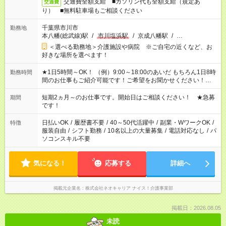
交通費全額支給 ■ガソリン代も全額支給（規定あ
交通費
り） ■無料駐車場もご相談ください
千葉県市川市
勤務地
本八幡(総武線)駅
/
市川塩浜駅
/
京成八幡駅
/
…
＜選べる勤務地＞介護施設や病院 ※ご自宅の近くなど、お
好きな場所を選べます！
★1日5時間～OK！ （例）9:00～18:00のあいだ もちろん1日8時
勤務時間
間のお仕事もご紹介可能です！ご希望をお聞かせください！★家
庭の都合でお休みが必要な場合も遠慮なくご相談ください。 ※
週最低15時間以上の勤務が必要です
短期2ヵ月～のお仕事です。開始日はご相談ください！ ★急募
期間
です！
日払いOK
/
履歴書不要
/
40～50代活躍中
/
副業・WワークOK
/
特徴
服装自由
/
シフト勤務
/
10名以上の大量募集
/
電話対応なし
/
パ
ソコンスキル不要
気になる！
応募する
詳細へ
掲載元企業名
株式会社ネオキャリア ナイス！介護事業部
掲載日：2026.08.05
未読