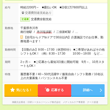
時給2200円～ ■週払いOK ■日収1万7600円以上
給与
交通費別途支給あり
交通費全額支給
交通費
千葉県市川市
勤務地
南行徳駅
/
市川塩浜駅
/
二俣新町駅
/
…
【自宅からドアtoドアで30分以内】介護施設でのお仕事。勤
務地選べます！
【日勤のみ】9:00～17:00（休憩60分） ■ご希望があればその他
勤務時間
シフトもOK！ （例）8:30～17:30 10:00～19:00 など
「家族とお休みを合わせたい」 「できれば残業はしたくない」
など、あなたのご希望に沿ったお仕事をご紹介します！ ※Wワ
2ヶ月～ ■ご応募から最短3日後に開始可能 9月～、10月スタ
期間
ーク希望の方へ 今ご覧のお仕事で希望する勤務時間と、もう1つ
ートもOK！
のお仕事の勤務時間。 合計で週40時間を超える場合は応募でき
ません
履歴書不要
/
40～50代活躍中
/
服装自由
/
シフト勤務
/
10名以
特徴
上の大量募集
/
パソコンスキル不要
気になる！
応募する
詳細へ
掲載元企業名
日研トータルソーシング株式会社 メディカルケア事業部 ナース派遣