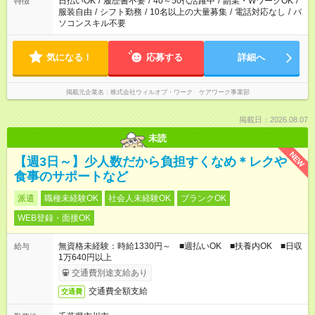
日払いOK
/
履歴書不要
/
40～50代活躍中
/
副業・WワークOK
/
特徴
服装自由
/
シフト勤務
/
10名以上の大量募集
/
電話対応なし
/
パ
ソコンスキル不要
気になる！
応募する
詳細へ
掲載元企業名
株式会社ウィルオブ・ワーク ケアワーク事業部
掲載日：2026.08.07
未読
NEW
【週3日～】少人数だから負担すくなめ＊レクや
食事のサポートなど
派遣
職種未経験OK
社会人未経験OK
ブランクOK
WEB登録・面接OK
無資格未経験：時給1330円～ ■週払いOK ■扶養内OK ■日収
給与
1万640円以上
交通費別途支給あり
交通費全額支給
交通費