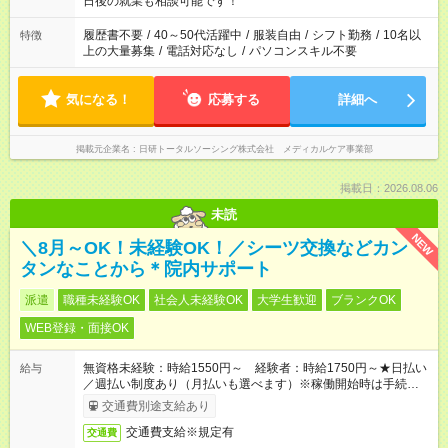
日後の就業も相談可能です！
の勤務時間。 合計で週40時間を超える場合は応募できません。
履歴書不要
/
40～50代活躍中
/
服装自由
/
シフト勤務
/
10名以
特徴
上の大量募集
/
電話対応なし
/
パソコンスキル不要
気になる！
応募する
詳細へ
掲載元企業名
日研トータルソーシング株式会社 メディカルケア事業部
掲載日：2026.08.06
未読
NEW
＼8月～OK！未経験OK！／シーツ交換などカン
タンなことから＊院内サポート
派遣
職種未経験OK
社会人未経験OK
大学生歓迎
ブランクOK
WEB登録・面接OK
無資格未経験：時給1550円～ 経験者：時給1750円～★日払い
給与
／週払い制度あり（月払いも選べます）※稼働開始時は手続き完
了次第のお支払いとなります。
交通費別途支給あり
交通費支給※規定有
交通費