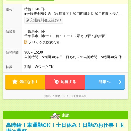
時給1,140円～
給与
■交通費全額支給 【試用期間】試用期間あり 試用期間の長さ：3
ヶ月 雇用形態、給与は本採用時と同じです。
交通費別途支給あり
千葉県市川市
勤務地
千葉県市川市幸１丁目１１ー１（最寄り駅：妙典駅）
メリックス株式会社
900～15:00
勤務時間
実働時間：5時間30分/日 1日あたりの実働時間：5時間30分 休
憩：30分 勤務時間は柔軟に対応いたします。 面接時にご相談く
ださい。 ◆週3日勤務～OK ◆長期で働きたい方歓迎！
副業・WワークOK
特徴
気になる！
応募する
詳細へ
掲載元企業名
メリックス株式会社
未読
高時給！車通勤OK！土日休み！日勤のお仕事！玉