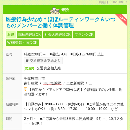
掲載日：2026.08.07
未読
NEW
医療行為少なめ＊ほぼルーティンワーク＆いつ
ものメンバーと働く体調管理
派遣
職種未経験OK
社会人未経験OK
ブランクOK
WEB登録・面接OK
時給2200円～ ■週払いOK ■日収1万7600円以上
給与
交通費別途支給あり
交通費全額支給
交通費
千葉県市川市
勤務地
南行徳駅
/
市川塩浜駅
/
二俣新町駅
/
…
【自宅からドアtoドアで30分以内】介護施設でのお仕事。勤
務地選べます！
【日勤のみ】9:00～17:00（休憩60分） ■ご希望があればその他
勤務時間
シフトもOK！ （例）8:30～17:30 10:00～19:00 など
「家族とお休みを合わせたい」 「できれば残業はしたくない」
など、あなたのご希望に沿ったお仕事をご紹介します！ ※Wワ
2ヶ月～ ■ご応募から最短3日後に開始可能 9月～、10月スタ
期間
ーク希望の方へ 今ご覧のお仕事で希望する勤務時間と、もう1つ
ートもOK！
のお仕事の勤務時間。 合計で週40時間を超える場合は応募でき