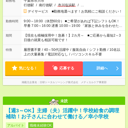
千葉県市川市
勤務地
行徳駅
/
南行徳駅
/
市川塩浜駅
/
…
デイサービス ■勤務地選べます！お気軽にご相談ください！
9:00～18:00（休憩60分） ■ご希望があれば下記シフトもOK！
勤務時間
早番 7:00～16:00 遅番 10:00～19:00 「家族と休みを合わせた
い」 「余裕を持って夕飯の準備がしたい」 「できれば残業はし
たくない」 など、ご希望を教えてくださいね。 ※Wワーク希望
【現在も積極採用中！急募！】2カ月～ ■ご応募から最短2～3
期間
の方へ 今ご覧のお仕事で希望する勤務時間と、もう1つのお仕事
日後の就業も相談可能です！
の勤務時間。 合計で週40時間を超える場合は応募できません。
履歴書不要
/
40～50代活躍中
/
服装自由
/
シフト勤務
/
10名以
特徴
上の大量募集
/
電話対応なし
/
パソコンスキル不要
気になる！
応募する
詳細へ
掲載元企業名
日研トータルソーシング株式会社 メディカルケア事業部
未読
【週3～OK】主婦（夫）活躍中！学校給食の調理
補助！お子さんに合わせて働ける／幸小学校
アルバイト
職種未経験OK