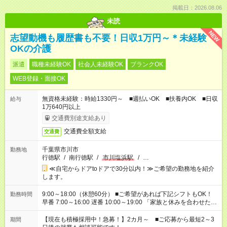
掲載日：2026.08.06
未読
NEW
志望動機も履歴書も不要！日収1万円～＊未経験
OKの介護
派遣
職種未経験OK
社会人未経験OK
ブランクOK
WEB登録・面接OK
無資格未経験：時給1330円～ ■週払いOK ■扶養内OK ■日収
給与
1万640円以上
交通費別途支給あり
交通費全額支給
交通費
千葉県市川市
勤務地
行徳駅
/
南行徳駅
/
市川塩浜駅
/
…
≪自宅からドアtoドアで30分以内！≫ご希望の勤務地を紹介
します。
9:00～18:00（休憩60分） ■ご希望があれば下記シフトもOK！
勤務時間
早番 7:00～16:00 遅番 10:00～19:00 「家族と休みを合わせた
い」 「余裕を持って夕飯の準備がしたい」 「できれば残業はし
たくない」 など、ご希望を教えてくださいね。 ※Wワーク希望
【現在も積極採用中！急募！】2カ月～ ■ご応募から最短2～3
期間
の方へ 今ご覧のお仕事で希望する勤務時間と、もう1つのお仕事