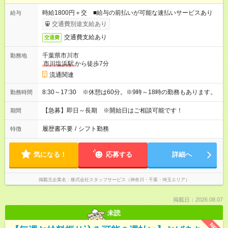
時給1800円＋交 ■給与の前払いが可能な速払いサービスあり
給与
交通費別途支給あり
交通費支給あり
交通費
千葉県市川市
勤務地
市川塩浜駅
から徒歩7分
流通関連
8:30～17:30 ※休憩は60分。※9時～18時の勤務もあります。
勤務時間
【急募】即日～長期 ※開始日はご相談可能です！
期間
履歴書不要
/
シフト勤務
特徴
気になる！
応募する
詳細へ
掲載元企業名
株式会社スタッフサービス（神奈川・千葉・埼玉エリア）
掲載日：2026.08.07
未読
NEW