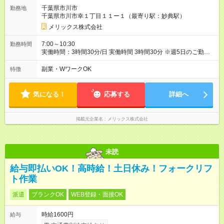
千葉県市川市
勤務地
千葉県市川市幸１丁目１１ー１（最寄り駅：妙典駅）
メリックス株式会社
7:00～10:30
勤務時間
実働時間：3時間30分/日 実働時間 3時間30分 ※週5日のご勤
務！ 急なお休みの場合などは柔軟に対応いたします。ご安心
ください ※午前中までのご勤務は休憩なし ※勤務時間は面接時
副業・WワークOK
特徴
にご相談ください ◆決められた時間内のお仕事なので 家族と過
ごす時間もしっかり確保できます。 ◆長期で働きたい方歓迎！
気になる！
応募する
詳細へ
掲載元企業名
メリックス株式会社
未読
給与即払いOK！高時給！土日休み！フォークリフ
ト作業
派遣
ブランクOK
WEB登録・面接OK
時給1600円
給与