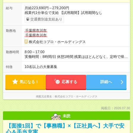
月給223,690円～279,200円
給与
残業代1分単位で支給 【試用期間】試用期間なし
交通費別途支給あり
千葉県市川市
勤務地
千葉県市川市
株式会社コプロ・ホールディングス
8:00～17:00
勤務時間
実働時間：8時間/日 休憩1時間 残業はほとんどなく、定時で帰れ
る日が多い働き方です。 毎日の業務は進捗管理や事務が中心な
ので、 「今日やるべき仕事」が終われば、自然と区切りをつけ
10名以上の大量募集
特徴
やすいのが特長。 突発的な対応も少なく、無理をさせない働き
方を大切にしています。
気になる！
応募する
詳細へ
掲載元企業名
株式会社コプロ・ホールディングス
掲載日：2026.07.30
未読
【面接1回】で【事務職】×【正社員へ】大手で安
心＆手当充実