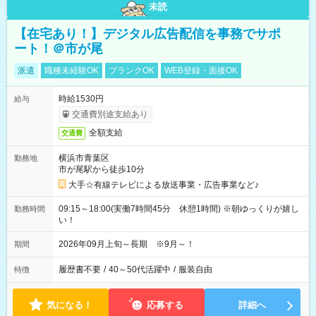
未読
【在宅あり！】デジタル広告配信を事務でサポ
ート！＠市が尾
派遣
職種未経験OK
ブランクOK
WEB登録・面接OK
時給1530円
給与
交通費別途支給あり
全額支給
交通費
横浜市青葉区
勤務地
市が尾駅から徒歩10分
大手☆有線テレビによる放送事業・広告事業など♪
09:15～18:00(実働7時間45分 休憩1時間) ※朝ゆっくりが嬉し
勤務時間
い！
2026年09月上旬～長期 ※9月～！
期間
履歴書不要
/
40～50代活躍中
/
服装自由
特徴
気になる！
応募する
詳細へ