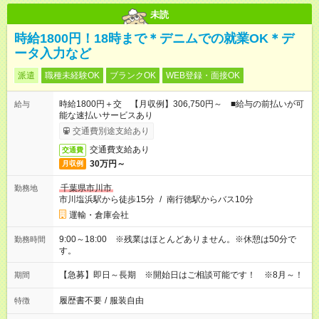
未読
時給1800円！18時まで＊デニムでの就業OK＊デ
ータ入力など
派遣
職種未経験OK
ブランクOK
WEB登録・面接OK
時給1800円＋交 【月収例】306,750円～ ■給与の前払いが可
給与
能な速払いサービスあり
交通費別途支給あり
交通費支給あり
交通費
30万円～
月収例
千葉県市川市
勤務地
市川塩浜駅から徒歩15分
/
南行徳駅からバス10分
運輸・倉庫会社
9:00～18:00 ※残業はほとんどありません。※休憩は50分で
勤務時間
す。
【急募】即日～長期 ※開始日はご相談可能です！ ※8月～！
期間
履歴書不要
/
服装自由
特徴