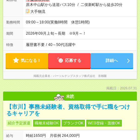
原木中山駅から送迎バス10分
/
二俣新町駅から徒歩20分
大手物流
09:00～18:00(実働8時間 休憩1時間)
勤務時間
2026年09月上旬～長期 ※9月～！
期間
履歴書不要
/
40～50代活躍中
特徴
気になる！
応募する
詳細へ
掲載元企業名
パーソルテンプスタッフ株式会社 首都圏
掲載日：2026.07.31
未読
【市川】事務未経験者、資格取得で手に職をつけ
るキャリアを
紹介予定派遣
職種未経験OK
ブランクOK
WEB登録・面接OK
時給1650円 月収例 264,000円
給与