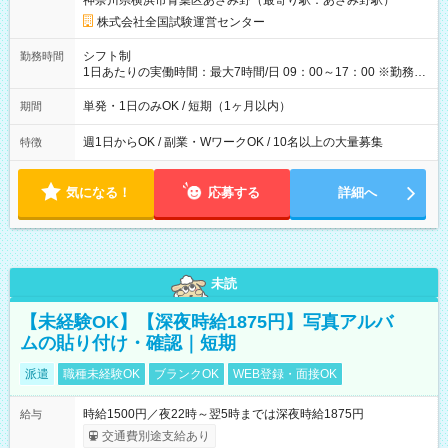
神奈川県横浜市青葉区あざみ野（最寄り駅：あざみ野駅）
×8時間＝日収10,400円＋交通費 ※当日の役割により時給＋100
円の場合あり ・国家試験 7:00～13:30（休憩なし） 時給1,300
株式会社全国試験運営センター
円（役割手当＋100円）×6時間＝日収8,400円＋交通費 【試用期
間】試用期間なし
シフト制
勤務時間
1日あたりの実働時間：最大7時間/日 09：00～17：00 ※勤務時
間は 試験により異なります。
単発・1日のみOK / 短期（1ヶ月以内）
期間
週1日からOK / 副業・WワークOK / 10名以上の大量募集
特徴
気になる！
応募する
詳細へ
未読
【未経験OK】【深夜時給1875円】写真アルバ
ムの貼り付け・確認｜短期
派遣
職種未経験OK
ブランクOK
WEB登録・面接OK
時給1500円／夜22時～翌5時までは深夜時給1875円
給与
交通費別途支給あり