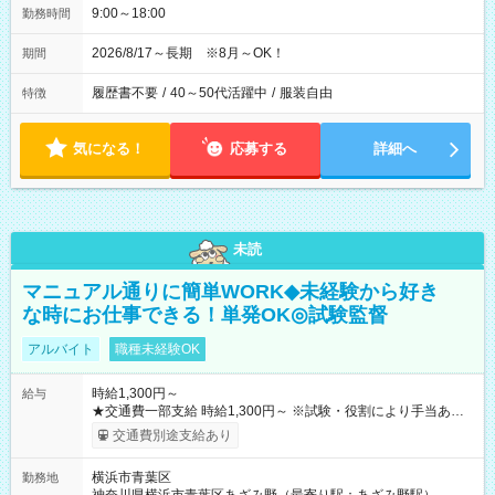
9:00～18:00
勤務時間
2026/8/17～長期 ※8月～OK！
期間
履歴書不要
/
40～50代活躍中
/
服装自由
特徴
気になる！
応募する
詳細へ
未読
マニュアル通りに簡単WORK◆未経験から好き
な時にお仕事できる！単発OK◎試験監督
アルバイト
職種未経験OK
時給1,300円～
給与
★交通費一部支給 時給1,300円～ ※試験・役割により手当あり
※勤務回数により昇給あり 【即給（前払い）オプションあ
交通費別途支給あり
り！】 希望される場合、勤務から1週間ほどで給与の一部を受け
取れます。 ※手数料418円がかかります。 【過去試験日の収入
横浜市青葉区
勤務地
例】 ・河合塾模擬試験 8:30～17:30（休憩1時間） 時給1,300円