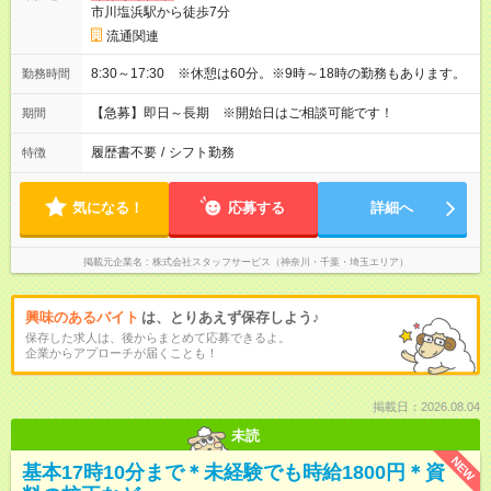
市川塩浜駅から徒歩7分
流通関連
8:30～17:30 ※休憩は60分。※9時～18時の勤務もあります。
勤務時間
【急募】即日～長期 ※開始日はご相談可能です！
期間
履歴書不要
/
シフト勤務
特徴
気になる！
応募する
詳細へ
掲載元企業名
株式会社スタッフサービス（神奈川・千葉・埼玉エリア）
興味のあるバイト
は、とりあえず保存しよう♪
保存した求人は、後からまとめて応募できるよ。
企業からアプローチが届くことも！
掲載日：2026.08.04
未読
NEW
基本17時10分まで＊未経験でも時給1800円＊資