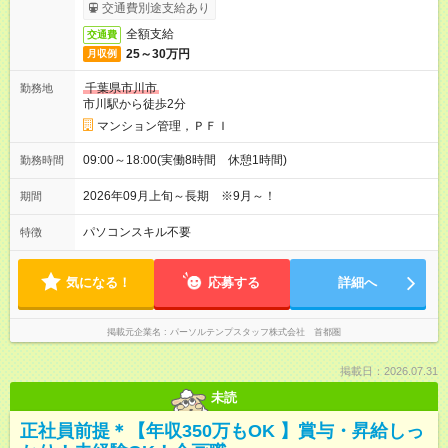
交通費別途支給あり
全額支給
交通費
25～30万円
月収例
千葉県市川市
勤務地
市川駅から徒歩2分
マンション管理，ＰＦＩ
09:00～18:00(実働8時間 休憩1時間)
勤務時間
2026年09月上旬～長期 ※9月～！
期間
パソコンスキル不要
特徴
気になる！
応募する
詳細へ
掲載元企業名
パーソルテンプスタッフ株式会社 首都圏
掲載日：2026.07.31
未読
正社員前提＊【年収350万もOK 】賞与・昇給しっ