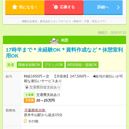
気になる！
応募する
詳細へ
掲載元企業名
株式会社スタッフサービス（神奈川・千葉・埼玉エリア）
掲載日：2026.07.31
未読
17時半まで＊未経験OK＊資料作成など＊休憩室利
用OK
派遣
職種未経験OK
ブランクOK
WEB登録・面接OK
時給1650円＋交 【月収例】247,500円～ ■給与の前払いが可
給与
能な速払いサービスあり
交通費別途支給あり
交通費支給あり
交通費
20～25万円
月収例
千葉県市川市
勤務地
原木中山駅から徒歩15分
その他