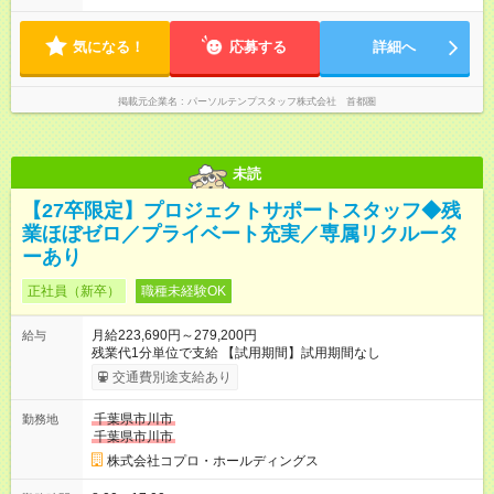
気になる！
応募する
詳細へ
掲載元企業名
パーソルテンプスタッフ株式会社 首都圏
未読
【27卒限定】プロジェクトサポートスタッフ◆残
業ほぼゼロ／プライベート充実／専属リクルータ
ーあり
正社員（新卒）
職種未経験OK
月給223,690円～279,200円
給与
残業代1分単位で支給 【試用期間】試用期間なし
交通費別途支給あり
千葉県市川市
勤務地
千葉県市川市
株式会社コプロ・ホールディングス