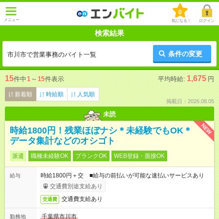
0
メニュー
気になる！
ログイン
検索結果
条件の変更
市川市で営業事務のバイト一覧
15
1,675
件中
1
～
15
件表示
平均時給:
円
新着順
時給順
人気順
掲載日：2026.08.05
未読
NEW
時給1800円！残業ほぼナシ＊未経験でもOK＊
データ集計などのオシゴト
派遣
職種未経験OK
ブランクOK
WEB登録・面接OK
時給1800円＋交 ■給与の前払いが可能な速払いサービスあり
給与
交通費別途支給あり
交通費支給あり
交通費
千葉県市川市
勤務地