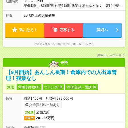
8:00～17:00
勤務時間
実働時間：8時間/日 休憩1時間 残業はほとんどなく、定時で帰れ
る日が多い働き方です。 毎日の業務は進捗管理や事務が中心な
ので、 「今日やるべき仕事」が終われば、自然と区切りをつけ
10名以上の大量募集
特徴
やすいのが特長。 突発的な対応も少なく、無理をさせない働き
方を大切にしています。
気になる！
応募する
詳細へ
掲載元企業名
株式会社コプロ・ホールディングス
掲載日：2026.08.03
未読
【9月開始】あんしん長期！倉庫内での入出庫管
理！残業なし
派遣
職種未経験OK
ブランクOK
WEB登録・面接OK
時給1450円 月収例 232,000円
給与
交通費別途支給あり
全額支給
交通費
20～25万円
月収例
千葉県市川市
勤務地