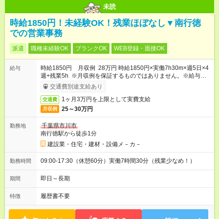
未読
時給1850円！未経験OK！残業ほぼなし▼南行徳
での営業事務
派遣
職種未経験OK
ブランクOK
WEB登録・面接OK
時給1850円 月収例 28万円 時給1850円×実働7h30m×週5日×4
給与
週+残業5h ※月収例を保証するものではありません。※給与即受
取りサービス利用可（利用条件有）
交通費別途支給あり
1ヶ月3万円を上限として実費支給
交通費
25～30万円
月収例
千葉県市川市
勤務地
南行徳駅から徒歩1分
建設業・住宅・建材・設備メ－カ－
09:00-17:30（休憩60分）実働7時間30分（残業少なめ！）
勤務時間
即日～長期
期間
履歴書不要
特徴