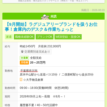
掲載元企業名
株式会社スタッフサービス（神奈川・千葉・埼玉エリア）
掲載日：2026.08.03
未読
【9月開始】ラグジュアリーブランドを扱うお仕
事！倉庫内のデスク＆作業ちょっと
派遣
職種未経験OK
ブランクOK
WEB登録・面接OK
時給1450円 月収例 232,000円
給与
交通費別途支給あり
全額支給
交通費
20～25万円
月収例
千葉県市川市
勤務地
原木中山駅から送迎バス10分
/
二俣新町駅から徒歩20分
☆大手物流倉庫
09:00～18:00(実働8時間 休憩1時間)
勤務時間
2026年09月上旬～長期 ※9月～！
期間
履歴書不要
/
40～50代活躍中
特徴