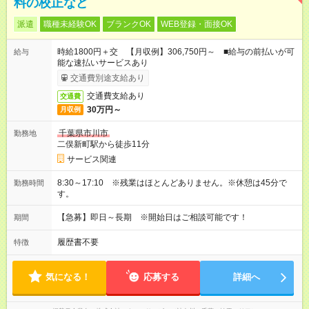
料の校正など
派遣
職種未経験OK
ブランクOK
WEB登録・面接OK
時給1800円＋交 【月収例】306,750円～ ■給与の前払いが可
給与
能な速払いサービスあり
交通費別途支給あり
交通費支給あり
交通費
30万円～
月収例
千葉県市川市
勤務地
二俣新町駅から徒歩11分
サービス関連
8:30～17:10 ※残業はほとんどありません。※休憩は45分で
勤務時間
す。
【急募】即日～長期 ※開始日はご相談可能です！
期間
履歴書不要
特徴
気になる！
応募する
詳細へ