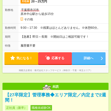
20～25万円
月収例
千葉県市川市
勤務地
原木中山駅から徒歩15分
その他
9:00～17:30 ※残業はほとんどありません。※休憩60分。
勤務時間
【急募】即日～長期 ※開始日はご相談可能です！
期間
履歴書不要
特徴
気になる！
応募する
詳細へ
掲載元企業名
株式会社スタッフサービス（神奈川・千葉・埼玉エリア）
未読
【27卒限定】管理事務◆エリア限定／内定まで2週
間！
正社員（新卒）
職種未経験OK