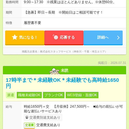
9:00～17:30 ※残業はほとんどありません。※休憩60分。
勤務時間
【急募】即日～長期 ※開始日はご相談可能です！
期間
履歴書不要
特徴
気になる！
応募する
詳細へ
掲載元企業名
株式会社スタッフサービス（神奈川・千葉・埼玉エリア）
掲載日：2026.07.31
未読
17時半まで＊未経験OK＊未経験でも高時給1650
円
派遣
職種未経験OK
ブランクOK
WEB登録・面接OK
時給1650円＋交 【月収例】247,500円～ ■給与の前払いが可
給与
能な速払いサービスあり
交通費別途支給あり
交通費支給あり
交通費