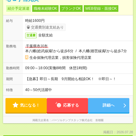
紹介予定派遣
職種未経験OK
ブランクOK
WEB登録・面接OK
時給1600円
給与
交通費別途支給あり
全額支給
交通費
千葉県市川市
勤務地
本八幡(総武線)駅から徒歩6分
/
本八幡(都営線)駅から徒歩7分
生命保険代理店業，損害保険代理店業
09:00～18:00(実働8時間 休憩1時間)
勤務時間
【急募】即日～長期 9月開始も相談OK！ ※即日～！
期間
40～50代活躍中
特徴
気になる！
応募する
詳細へ
掲載元企業名
パーソルテンプスタッフ株式会社 首都圏
掲載日：2026.07.28