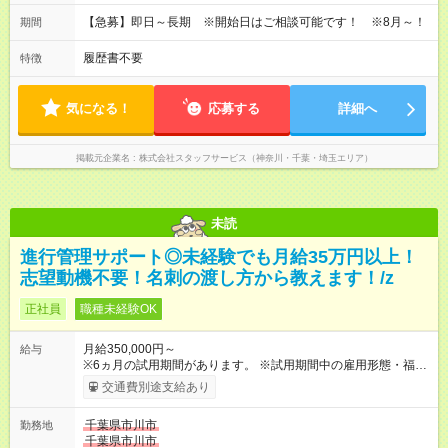
【急募】即日～長期 ※開始日はご相談可能です！ ※8月～！
期間
履歴書不要
特徴
気になる！
応募する
詳細へ
掲載元企業名
株式会社スタッフサービス（神奈川・千葉・埼玉エリア）
未読
進行管理サポート◎未経験でも月給35万円以上！
志望動機不要！名刺の渡し方から教えます！/z
正社員
職種未経験OK
月給350,000円～
給与
※6ヵ月の試用期間があります。 ※試用期間中の雇用形態・福利
厚生は変わりません。 ◎固定残業代（60時間分／11万円～）含
交通費別途支給あり
む／超過分別途支給 ＜未経験でも月給が高い理由＞ 新しい仕事
に就いたら、いろんなことを覚えなきゃいけないですよね。そ
千葉県市川市
勤務地
んなとき、お金の面で不安があれば、仕事が手につきません。
千葉県市川市
収入面で安心できれば、仕事に集中できる。その考えから、夢