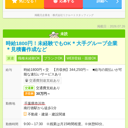
気になる！
応募する
詳細へ
掲載元企業名
株式会社リクルートスタッフィング
掲載日：2026.07.26
未読
時給1800円！未経験でもOK＊大手グループ企業
＊見積書作成など
派遣
職種未経験OK
ブランクOK
WEB登録・面接OK
時給1800円＋交 【月収例】344,250円～ ■給与の前払いが可
給与
能な速払いサービスあり
交通費別途支給あり
交通費支給あり
交通費
30万円～
月収例
千葉県市川市
勤務地
南行徳駅から徒歩1分
不動産・建築・建設関連
9:00～17:30 ※残業は月15時間程度。※休憩60分。
勤務時間