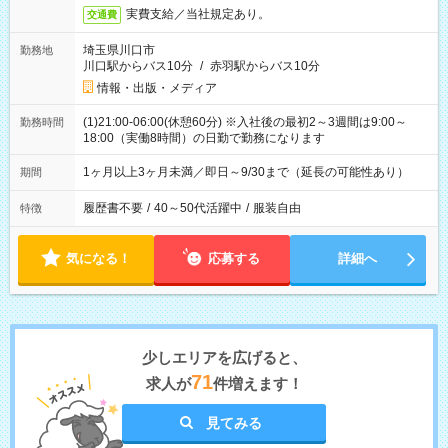
実費支給／当社規定あり。
交通費
埼玉県川口市
勤務地
川口駅からバス10分
/
赤羽駅からバス10分
情報・出版・メディア
(1)21:00-06:00(休憩60分) ※入社後の最初2～3週間は9:00～
勤務時間
18:00（実働8時間）の日勤で勤務になります
1ヶ月以上3ヶ月未満／即日～9/30まで（延長の可能性あり）
期間
履歴書不要
/
40～50代活躍中
/
服装自由
特徴
気になる！
応募する
詳細へ
少しエリアを広げると、
71
求人が
件増えます！
見てみる