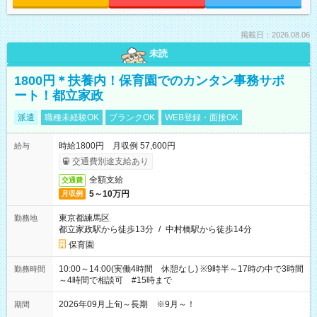
掲載日：2026.08.06
未読
1800円＊扶養内！保育園でのカンタン事務サポ
ート！都立家政
派遣
職種未経験OK
ブランクOK
WEB登録・面接OK
時給1800円 月収例 57,600円
給与
交通費別途支給あり
全額支給
交通費
5～10万円
月収例
東京都練馬区
勤務地
都立家政駅から徒歩13分
/
中村橋駅から徒歩14分
保育園
10:00～14:00(実働4時間 休憩なし) ※9時半～17時の中で3時間
勤務時間
～4時間で相談可 #15時まで
2026年09月上旬～長期 ※9月～！
期間