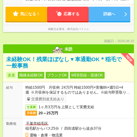
5.5時間） 9：30～16：30（実働6時間）、9：30～17：00（実
働6.5時間）など勤務時間選択可 ※週4日～相談可
気になる！
応募する
詳細へ
掲載元企業名
株式会社バイトレ
掲載日：2026.08.10
未読
NEW
未経験OK！残業ほぼなし▼車通勤OK＊稲毛で
一般事務
派遣
職種未経験OK
ブランクOK
WEB登録・面接OK
時給1500円 月収例 24万円 時給1500円×実働8h×週5日×4
給与
週 ※月収例を保証するものではありません。※給与即受取りサ
ービス利用可（利用条件有）
交通費別途支給あり
1ヶ月3万円を上限として実費支給
交通費
20～25万円
月収例
千葉市稲毛区
勤務地
稲毛駅からバス25分
/
四街道駅から徒歩37分
運輸・倉庫・物流業