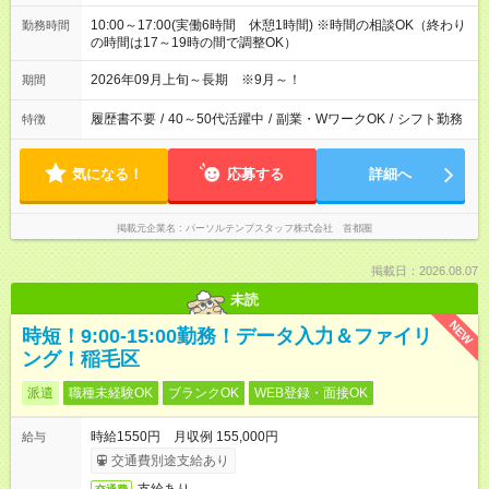
10:00～17:00(実働6時間 休憩1時間) ※時間の相談OK（終わり
勤務時間
の時間は17～19時の間で調整OK）
2026年09月上旬～長期 ※9月～！
期間
履歴書不要
/
40～50代活躍中
/
副業・WワークOK
/
シフト勤務
特徴
気になる！
応募する
詳細へ
掲載元企業名
パーソルテンプスタッフ株式会社 首都圏
掲載日：2026.08.07
未読
NEW
時短！9:00-15:00勤務！データ入力＆ファイリ
ング！稲毛区
派遣
職種未経験OK
ブランクOK
WEB登録・面接OK
時給1550円 月収例 155,000円
給与
交通費別途支給あり