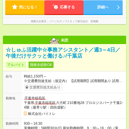
気になる！
応募する
詳細へ
掲載元企業名
パーソルテンプスタッフ株式会社 首都圏
未読
☆しゅふ活躍中☆事務アシスタント／週3～4日／
午後だけサクッと働ける♪/千葉店
アルバイト
職種未経験OK
時給1,150円～
給与
※交通費別途支給（規定内） 【試用期間】試用期間あり 試用期
間の長さ：2ヶ月 雇用形態、給与は本採用時と同じです。
交通費別途支給あり
千葉市稲毛区
勤務地
千葉県
千葉市稲毛区
六方町 210番地28 プロロジスパーク千葉2-
4階（最寄り駅：四街道駅）
株式会社バイトレ
930～16:30
勤務時間
実働時間：5時間30分/日 最短勤務時間 9：30～16：00（実働