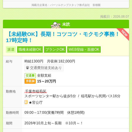
掲載元企業名
パーソルテンプスタッフ株式会社 首都圏
掲載日：2026.08.07
未読
NEW
【未経験OK】長期！コツコツ・モクモク事務！
17時定時！
派遣
職種未経験OK
ブランクOK
WEB登録・面接OK
時給1300円 月収例 182,000円
給与
交通費別途支給あり
全額支給
交通費
15～20万円
月収例
千葉市稲毛区
勤務地
スポーツセンター駅から徒歩5分
/
稲毛駅から民間バス16分
★官公庁
09:00～17:00(実働7時間 休憩1時間)
勤務時間
2026年10月上旬～長期 ※10月～！
期間