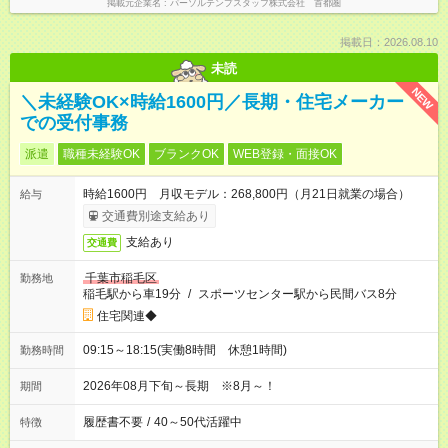
掲載元企業名
パーソルテンプスタッフ株式会社 首都圏
掲載日：2026.08.10
未読
NEW
＼未経験OK×時給1600円／長期・住宅メーカー
での受付事務
派遣
職種未経験OK
ブランクOK
WEB登録・面接OK
時給1600円 月収モデル：268,800円（月21日就業の場合）
給与
交通費別途支給あり
支給あり
交通費
千葉市稲毛区
勤務地
稲毛駅から車19分
/
スポーツセンター駅から民間バス8分
住宅関連◆
09:15～18:15(実働8時間 休憩1時間)
勤務時間
2026年08月下旬～長期 ※8月～！
期間
履歴書不要
/
40～50代活躍中
特徴