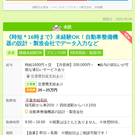
掲載元企業名
パーソルテンプスタッフ株式会社 首都圏
掲載日：2026.08.09
未読
NEW
《時短＊16時まで》未経験OK！自動車整備機
器の設計・製造会社でデータ入力など
派遣
職種未経験OK
ブランクOK
WEB登録・面接OK
時給1600円＋交 【月収例】200,000円～ ■給与の前払いが可
給与
能な速払いサービスあり
交通費別途支給あり
交通費支給あり
交通費
20～25万円
月収例
千葉市稲毛区
勤務地
稲毛駅から車20分
/
四街道駅からバス10分
自動車整備機器の設計・製造会社
9:00～16:00 ※残業はほとんどありません。※休憩60分。
勤務時間
【急募】即日～長期 ※開始日はご相談可能です！
期間