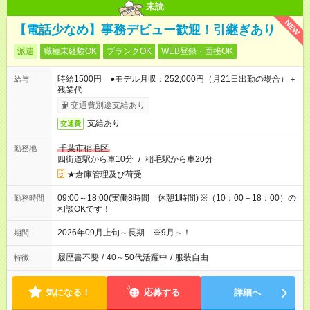
未読
NEW
【電話少なめ】事務デビュー歓迎！引継ぎあり
派遣
職種未経験OK
ブランクOK
WEB登録・面接OK
時給1500円 ●モデル月収：252,000円（月21日出勤の場合）＋
給与
残業代
交通費別途支給あり
支給あり
交通費
千葉市稲毛区
勤務地
四街道駅から車10分
/
稲毛駅から車20分
★倉庫管理及び荷受
09:00～18:00(実働8時間 休憩1時間) ※（10：00－18：00）の
勤務時間
相談OKです！
2026年09月上旬～長期 ※9月～！
期間
履歴書不要
/
40～50代活躍中
/
服装自由
特徴
気になる！
応募する
詳細へ