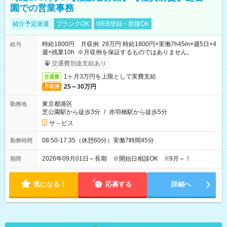
園での営業事務
紹介予定派遣
ブランクOK
WEB登録・面接OK
時給1800円 月収例 29万円 時給1800円×実働7h45m×週5日×4
給与
週+残業10h ※月収例を保証するものではありません。
交通費別途支給あり
1ヶ月3万円を上限として実費支給
交通費
25～30万円
月収例
東京都港区
勤務地
芝公園駅から徒歩3分
/
赤羽橋駅から徒歩5分
サ－ビス
08:50-17:35（休憩60分）実働7時間45分
勤務時間
2026年09月01日～長期 ※開始日相談OK ※9月～！
期間
気になる！
応募する
詳細へ