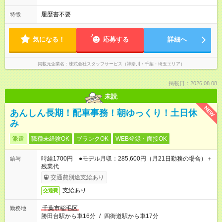
履歴書不要
特徴
気になる！
応募する
詳細へ
掲載元企業名
株式会社スタッフサービス（神奈川・千葉・埼玉エリア）
掲載日：2026.08.08
未読
NEW
あんしん長期！配車事務！朝ゆっくり！土日休
み
派遣
職種未経験OK
ブランクOK
WEB登録・面接OK
時給1700円 ●モデル月収：285,600円（月21日勤務の場合）＋
給与
残業代
交通費別途支給あり
支給あり
交通費
千葉市稲毛区
勤務地
勝田台駅から車16分
/
四街道駅から車17分