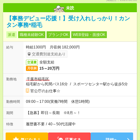
未読
【事務デビュー応援！】受け入れしっかり！カン
タン事務*稲毛
派遣
職種未経験OK
ブランクOK
WEB登録・面接OK
時給1300円 月収例 182,000円
給与
交通費別途支給あり
全額支給
交通費
15～20万円
月収例
千葉市稲毛区
勤務地
稲毛駅から民間バス16分
/
スポーツセンター駅から徒歩5分
官公庁のお仕事☆
09:00～17:00(実働7時間 休憩1時間)
勤務時間
【急募】即日～長期 ※8月～！
期間
履歴書不要
/
40～50代活躍中
特徴
気になる！
応募する
詳細へ