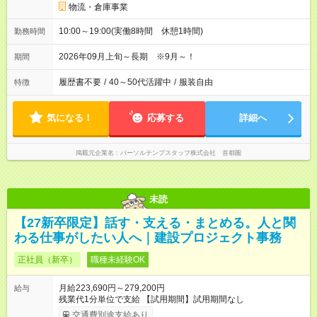
物流・倉庫事業
10:00～19:00(実働8時間 休憩1時間)
勤務時間
2026年09月上旬～長期 ※9月～！
期間
履歴書不要
/
40～50代活躍中
/
服装自由
特徴
気になる！
応募する
詳細へ
掲載元企業名
パーソルテンプスタッフ株式会社 首都圏
未読
【27新卒限定】話す・支える・まとめる。人と関
わる仕事がしたい人へ｜建設プロジェクト事務
正社員（新卒）
職種未経験OK
月給223,690円～279,200円
給与
残業代1分単位で支給 【試用期間】試用期間なし
交通費別途支給あり