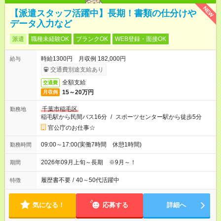
NEW
【派遣スタッフ活躍中】長期！書類の仕分けや
データ入力など
派遣
職種未経験OK
ブランクOK
WEB登録・面接OK
時給1300円 月収例 182,000円
給与
交通費別途支給あり
全額支給
交通費
15～20万円
月収例
千葉市稲毛区
勤務地
稲毛駅から民間バス16分
/
スポーツセンター駅から徒歩5分
官公庁のお仕事☆
09:00～17:00(実働7時間 休憩1時間)
勤務時間
2026年09月上旬～長期 ※9月～！
期間
履歴書不要
/
40～50代活躍中
特徴
気になる！
応募する
詳細へ