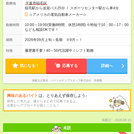
千葉市稲毛区
勤務地
稲毛駅から送迎バス25分
/
スポーツセンター駅から車4分
☆アメリカの電気自動車メーカー☆
10:00～19:00(実働8時間 休憩1時間) ※時短で10：00～17：00
勤務時間
なども相談OKです！
2026年09月上旬～長期 ※9月～！
期間
履歴書不要
/
40～50代活躍中
/
シフト勤務
特徴
気になる！
応募する
詳細へ
掲載元企業名
パーソルテンプスタッフ株式会社 首都圏
興味のあるバイト
は、とりあえず保存しよう♪
保存した求人は、後からまとめて応募できるよ。
企業からアプローチが届くことも！
掲載日：2026.08.10
未読