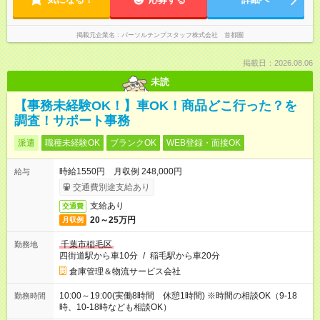
掲載元企業名
パーソルテンプスタッフ株式会社 首都圏
掲載日：2026.08.06
未読
【事務未経験OK！】車OK！商品どこ行った？を
調査！サポート事務
派遣
職種未経験OK
ブランクOK
WEB登録・面接OK
時給1550円 月収例 248,000円
給与
交通費別途支給あり
支給あり
交通費
20～25万円
月収例
千葉市稲毛区
勤務地
四街道駅から車10分
/
稲毛駅から車20分
倉庫管理＆物流サービス会社
10:00～19:00(実働8時間 休憩1時間) ※時間の相談OK（9-18
勤務時間
時、10-18時なども相談OK）