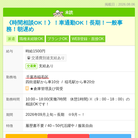
掲載日：2026.08.06
未読
《時間相談OK！》！車通勤OK！長期！一般事
務！朝遅め
派遣
職種未経験OK
ブランクOK
WEB登録・面接OK
時給1500円
給与
交通費別途支給あり
支給あり
交通費
千葉市稲毛区
勤務地
四街道駅から車10分
/
稲毛駅から車20分
★倉庫管理及び荷受
10:00～18:00(実働7時間 休憩1時間) ※（9：00－18：00）の
勤務時間
相談OKです！
2026年09月上旬～長期 ※9月～！
期間
履歴書不要
/
40～50代活躍中
/
服装自由
特徴