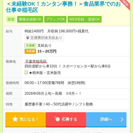
NEW
＜未経験OK！カンタン事務！＞食品業界でのお
仕事＠稲毛区
派遣
職種未経験OK
ブランクOK
WEB登録・面接OK
時給1400円 月収例 196,000円+残業代
給与
交通費別途支給あり
支給あり
交通費
15～20万円
月収例
千葉市稲毛区
勤務地
四街道駅から車10分
/
スポーツセンター駅から車6分
★精米販・玄米販売
09:00～17:00(実働7時間 休憩1時間)
勤務時間
2026年09月上旬～長期 ※9月～！
期間
履歴書不要
/
40～50代活躍中
/
シフト勤務
特徴
気になる！
応募する
詳細へ