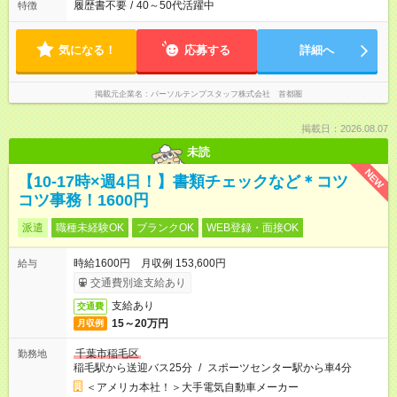
履歴書不要
/
40～50代活躍中
特徴
気になる！
応募する
詳細へ
掲載元企業名
パーソルテンプスタッフ株式会社 首都圏
掲載日：2026.08.07
未読
NEW
【10-17時×週4日！】書類チェックなど＊コツ
コツ事務！1600円
派遣
職種未経験OK
ブランクOK
WEB登録・面接OK
時給1600円 月収例 153,600円
給与
交通費別途支給あり
支給あり
交通費
15～20万円
月収例
千葉市稲毛区
勤務地
稲毛駅から送迎バス25分
/
スポーツセンター駅から車4分
＜アメリカ本社！＞大手電気自動車メーカー