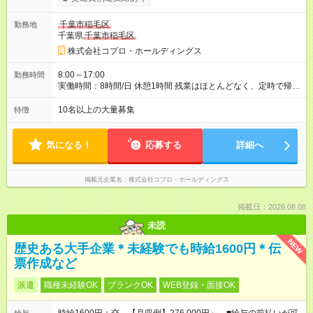
千葉市稲毛区
勤務地
千葉県
千葉市稲毛区
株式会社コプロ・ホールディングス
8:00～17:00
勤務時間
実働時間：8時間/日 休憩1時間 残業はほとんどなく、定時で帰れ
る日が多い働き方です。 毎日の業務は進捗管理や事務が中心な
ので、 「今日やるべき仕事」が終われば、自然と区切りをつけ
10名以上の大量募集
特徴
やすいのが特長。 突発的な対応も少なく、無理をさせない働き
方を大切にしています。
気になる！
応募する
詳細へ
掲載元企業名
株式会社コプロ・ホールディングス
掲載日：2026.08.08
未読
NEW
歴史ある大手企業＊未経験でも時給1600円＊伝
票作成など
派遣
職種未経験OK
ブランクOK
WEB登録・面接OK