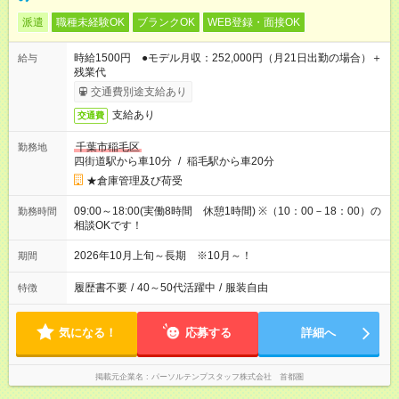
派遣
職種未経験OK
ブランクOK
WEB登録・面接OK
時給1500円 ●モデル月収：252,000円（月21日出勤の場合）＋
給与
残業代
交通費別途支給あり
支給あり
交通費
千葉市稲毛区
勤務地
四街道駅から車10分
/
稲毛駅から車20分
★倉庫管理及び荷受
09:00～18:00(実働8時間 休憩1時間) ※（10：00－18：00）の
勤務時間
相談OKです！
2026年10月上旬～長期 ※10月～！
期間
履歴書不要
/
40～50代活躍中
/
服装自由
特徴
気になる！
応募する
詳細へ
掲載元企業名
パーソルテンプスタッフ株式会社 首都圏