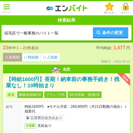
0
メニュー
気になる！
ログイン
検索結果
条件の変更
稲毛区で一般事務のバイト一覧
23
1,477
件中
1
～
23
件表示
平均時給:
円
新着順
時給順
人気順
掲載日：2026.08.10
未読
NEW
【時給1600円】長期！納車前の事務手続き！残
業なし！10時始まり
派遣
職種未経験OK
ブランクOK
WEB登録・面接OK
時給1600円 ●モデル月収：268,800円（月21日勤務の場合）＋
給与
残業代
交通費別途支給あり
支給あり
交通費