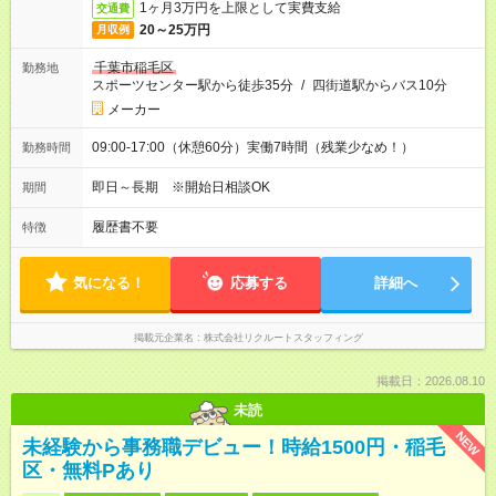
1ヶ月3万円を上限として実費支給
交通費
20～25万円
月収例
千葉市稲毛区
勤務地
スポーツセンター駅から徒歩35分
/
四街道駅からバス10分
メーカー
09:00-17:00（休憩60分）実働7時間（残業少なめ！）
勤務時間
即日～長期 ※開始日相談OK
期間
履歴書不要
特徴
気になる！
応募する
詳細へ
掲載元企業名
株式会社リクルートスタッフィング
掲載日：2026.08.10
未読
NEW
未経験から事務職デビュー！時給1500円・稲毛
区・無料Pあり