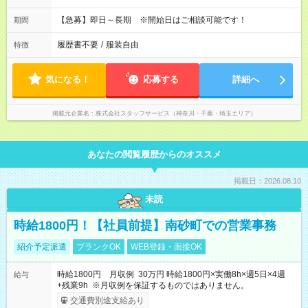
【急募】即日～長期 ※開始日はご相談可能です！
期間
履歴書不要
/
服装自由
特徴
気になる！
応募する
詳細へ
掲載元企業名
株式会社スタッフサービス（神奈川・千葉・埼玉エリア）
あなたの閲覧履歴からのオススメ
掲載日：2026.08.10
未読
時給1800円！【社員前提】南砂町での営業事務
紹介予定派遣
ブランクOK
WEB登録・面接OK
時給1800円 月収例 30万円 時給1800円×実働8h×週5日×4週
給与
+残業9h ※月収例を保証するものではありません。
交通費別途支給あり