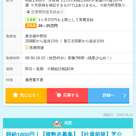
時給1500円 月収例 21万円 時給1500円×実働7h×週5日×4
給与
週 ※月収例を保証するものではありません。※給与即受取りサ
ービス利用可（利用条件有）
交通費別途支給あり
1ヶ月3万円を上限として実費支給
交通費
20～25万円
月収例
東京都中野区
勤務地
沼袋駅から徒歩13分
/
新江古田駅から徒歩10分
医療関連
08:30-16:15（休憩45分）実働7時間（残業少なめ！）
勤務時間
即日～長期 ※開始日相談OK
期間
履歴書不要
特徴
気になる！
応募する
詳細へ
掲載日：2026.08.10
未読
時給1800円！【複数名募集】【社員前提】芝公