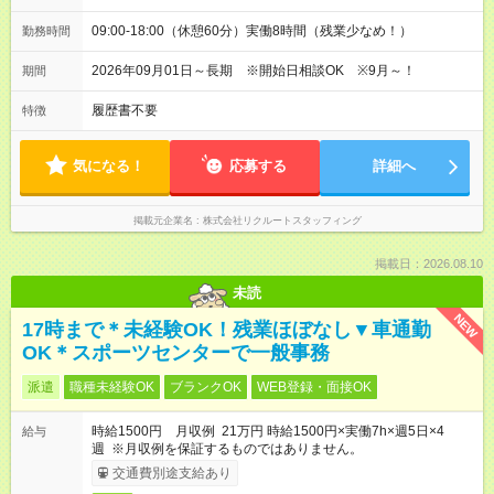
09:00-18:00（休憩60分）実働8時間（残業少なめ！）
勤務時間
2026年09月01日～長期 ※開始日相談OK ※9月～！
期間
履歴書不要
特徴
気になる！
応募する
詳細へ
掲載元企業名
株式会社リクルートスタッフィング
掲載日：2026.08.10
未読
NEW
17時まで＊未経験OK！残業ほぼなし▼車通勤
OK＊スポーツセンターで一般事務
派遣
職種未経験OK
ブランクOK
WEB登録・面接OK
時給1500円 月収例 21万円 時給1500円×実働7h×週5日×4
給与
週 ※月収例を保証するものではありません。
交通費別途支給あり