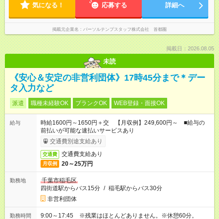
気になる！
応募する
詳細へ
掲載元企業名
パーソルテンプスタッフ株式会社 首都圏
掲載日：2026.08.05
未読
《安心＆安定の非営利団体》17時45分まで＊デー
タ入力など
派遣
職種未経験OK
ブランクOK
WEB登録・面接OK
時給1600円～1650円＋交 【月収例】249,600円～ ■給与の
給与
前払いが可能な速払いサービスあり
交通費別途支給あり
交通費支給あり
交通費
20～25万円
月収例
千葉市稲毛区
勤務地
四街道駅からバス15分
/
稲毛駅からバス30分
非営利団体
9:00～17:45 ※残業はほとんどありません。※休憩60分。
勤務時間