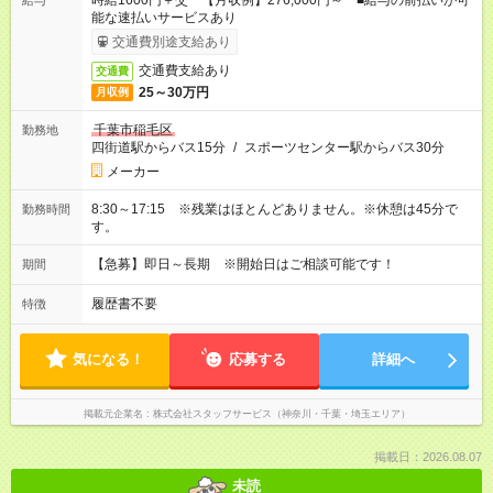
時給1600円＋交 【月収例】276,000円～ ■給与の前払いが可
給与
能な速払いサービスあり
交通費別途支給あり
交通費支給あり
交通費
25～30万円
月収例
千葉市稲毛区
勤務地
四街道駅からバス15分
/
スポーツセンター駅からバス30分
メーカー
8:30～17:15 ※残業はほとんどありません。※休憩は45分で
勤務時間
す。
【急募】即日～長期 ※開始日はご相談可能です！
期間
履歴書不要
特徴
気になる！
応募する
詳細へ
掲載元企業名
株式会社スタッフサービス（神奈川・千葉・埼玉エリア）
掲載日：2026.08.07
未読