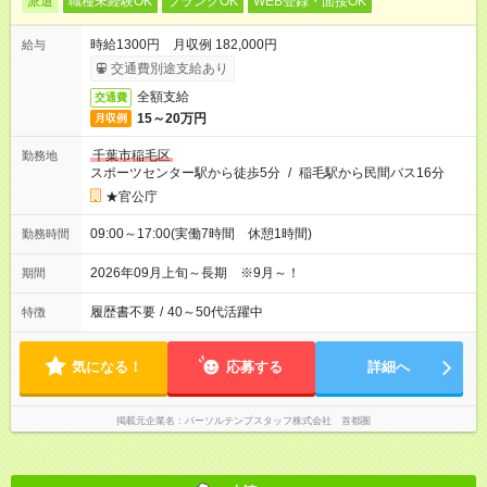
派遣
職種未経験OK
ブランクOK
WEB登録・面接OK
時給1300円 月収例 182,000円
給与
交通費別途支給あり
全額支給
交通費
15～20万円
月収例
千葉市稲毛区
勤務地
スポーツセンター駅から徒歩5分
/
稲毛駅から民間バス16分
★官公庁
09:00～17:00(実働7時間 休憩1時間)
勤務時間
2026年09月上旬～長期 ※9月～！
期間
履歴書不要
/
40～50代活躍中
特徴
気になる！
応募する
詳細へ
掲載元企業名
パーソルテンプスタッフ株式会社 首都圏