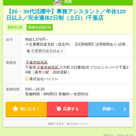
未読
【20・30代活躍中】事務アシスタント／年休120
日以上／完全週休2日制（土日）/千葉店
契約社員
職種未経験OK
時給1,370円～
給与
※交通費別途支給（規定内） 【試用期間】試用期間あり 試用期
間の長さ：2ヶ月 雇用形態、給与は本採用時と同じです。
交通費別途支給あり
千葉市稲毛区
勤務地
千葉県
千葉市稲毛区
六方町 210番地28 プロロジスパーク千葉2-
4階（最寄り駅：四街道駅）
株式会社バイトレ
930～18:30
勤務時間
実働時間：8時間/日 実働8h／休憩60分
気になる！
応募する
詳細へ
掲載元企業名
株式会社バイトレ
掲載日：2026.08.06