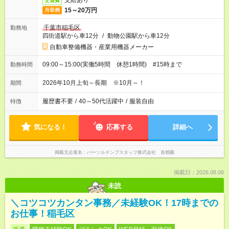
支給あり
交通費
15～20万円
月収例
千葉市稲毛区
勤務地
四街道駅から車12分
/
動物公園駅から車12分
自動車整備機器・産業用機器メーカー
09:00～15:00(実働5時間 休憩1時間) #15時まで
勤務時間
2026年10月上旬～長期 ※10月～！
期間
履歴書不要
/
40～50代活躍中
/
服装自由
特徴
気になる！
応募する
詳細へ
掲載元企業名
パーソルテンプスタッフ株式会社 首都圏
掲載日：2026.08.06
未読
＼コツコツカンタン事務／未経験OK！17時までの
お仕事！稲毛区