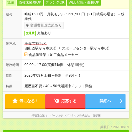
派遣
職種未経験OK
ブランクOK
WEB登録・面接OK
時給1500円 月収モデル：220,500円（21日就業の場合）＋残
給与
業代
交通費別途支給あり
支給あり
交通費
千葉市稲毛区
勤務地
四街道駅から車10分
/
スポーツセンター駅から車6分
食品製造業（加工食品メーカー）
09:00～17:00(実働7時間 休憩1時間)
勤務時間
2026年09月上旬～長期 ※9月～！
期間
履歴書不要
/
40～50代活躍中
/
シフト勤務
特徴
気になる！
応募する
詳細へ
掲載元企業名
パーソルテンプスタッフ株式会社 首都圏
掲載日：2026.08.09