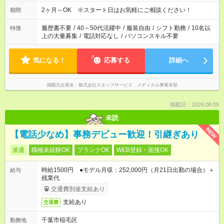
2ヶ月～OK ※スタート日はお気軽にご相談ください！
期間
履歴書不要
/
40～50代活躍中
/
服装自由
/
シフト勤務
/
10名以
特徴
上の大量募集
/
電話対応なし
/
パソコンスキル不要
気になる！
応募する
詳細へ
掲載元企業名
株式会社スタッフサービス メディカル事業本部
掲載日：2026.08.05
未読
NEW
【電話少なめ】事務デビュー歓迎！引継ぎあり
派遣
職種未経験OK
ブランクOK
WEB登録・面接OK
時給1500円 ●モデル月収：252,000円（月21日出勤の場合）＋
給与
残業代
交通費別途支給あり
支給あり
交通費
千葉市稲毛区
勤務地