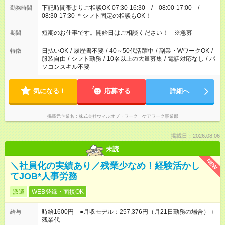
下記時間帯よりご相談OK 07:30-16:30 / 08:00-17:00 /
勤務時間
08:30-17:30 ＊シフト固定の相談もOK！
短期のお仕事です。開始日はご相談ください！ ※急募
期間
日払いOK
/
履歴書不要
/
40～50代活躍中
/
副業・WワークOK
/
特徴
服装自由
/
シフト勤務
/
10名以上の大量募集
/
電話対応なし
/
パ
ソコンスキル不要
気になる！
応募する
詳細へ
掲載元企業名
株式会社ウィルオブ・ワーク ケアワーク事業部
掲載日：2026.08.06
未読
NEW
＼社員化の実績あり／残業少なめ！経験活かし
てJOB*人事労務
派遣
WEB登録・面接OK
時給1600円 ●月収モデル：257,376円（月21日勤務の場合）＋
給与
残業代