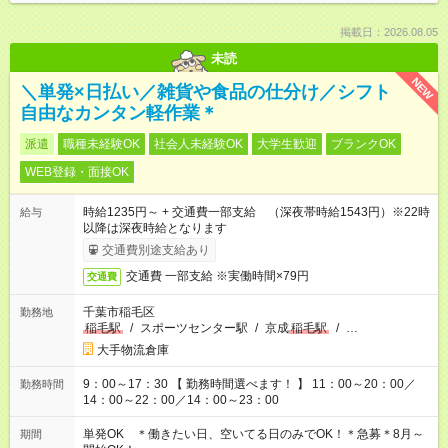
掲載日：2026.08.05
未読
NEW
＼単発×日払い／雑貨や食品の仕分け／シフト
自由なカンタン軽作業＊
派遣
職種未経験OK
社会人未経験OK
大学生歓迎
ブランクOK
WEB登録・面接OK
時給1235円～ + 交通費一部支給 （深夜帯時給1543円）※22時
給与
以降は深夜時給となります
交通費別途支給あり
交通費 一部支給 ※実働時間×79円
交通費
千葉市稲毛区
勤務地
稲毛駅
/
スポーツセンター駅
/
京成
稲毛駅
/
…
大手物流倉庫
9：00～17：30 【 勤務時間選べます！ 】 11：00～20：00／
勤務時間
14：00～22：00／14：00～23：00
単発OK ＊働きたい日、空いてる日のみでOK！＊急募＊8月～
期間