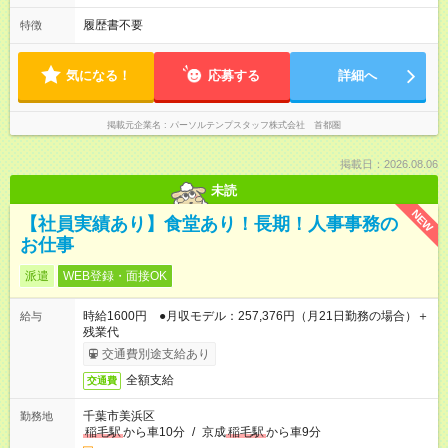
履歴書不要
特徴
気になる！
応募する
詳細へ
掲載元企業名
パーソルテンプスタッフ株式会社 首都圏
掲載日：2026.08.06
未読
NEW
【社員実績あり】食堂あり！長期！人事事務の
お仕事
派遣
WEB登録・面接OK
時給1600円 ●月収モデル：257,376円（月21日勤務の場合）＋
給与
残業代
交通費別途支給あり
全額支給
交通費
千葉市美浜区
勤務地
稲毛駅
から車10分
/
京成
稲毛駅
から車9分