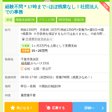
NEW
経験不問＊17時まで○ほぼ残業なし！社団法人
での事務
派遣
職種未経験OK
ブランクOK
WEB登録・面接OK
時給1350円 月収例 19万円 時給1350円×実働7h×週5日×4週
給与
+残業3h ※月収例を保証するものではありません。※給与即受取
りサービス利用可（利用条件有）
交通費別途支給あり
1ヶ月3万円を上限として実費支給
交通費
15～20万円
月収例
千葉市美浜区
勤務地
稲毛駅
からバス15分
公社・公団・官公庁
09:00-17:00（休憩60分）実働7時間（残業少なめ！）
勤務時間
即日～長期 ※開始日相談OK
期間
履歴書不要
特徴
気になる！
応募する
詳細へ