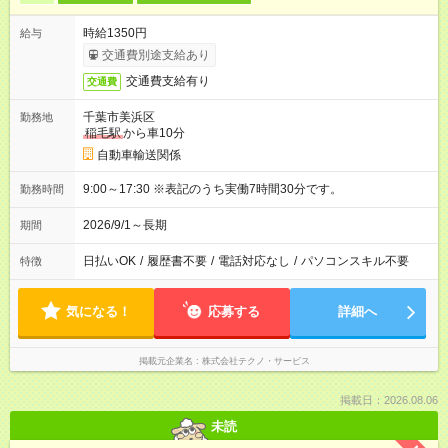
時給1350円
給与
交通費別途支給あり
交通費支給有り
交通費
千葉市美浜区
勤務地
稲毛駅
から車10分
自動車輸送関係
9:00～17:30 ※表記のうち実働7時間30分です。
勤務時間
2026/9/1～長期
期間
日払いOK
/
履歴書不要
/
電話対応なし
/
パソコンスキル不要
特徴
気になる！
応募する
詳細へ
掲載元企業名
株式会社テクノ・サービス
掲載日：2026.08.06
未読