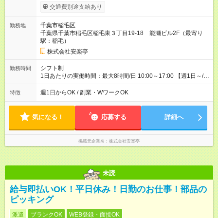
時給1150円 【試用期間】試用期間あり 試用期間の長さ：12ヶ
交通費別途支給あり
月 雇用形態、給与は本採用時と同じです。 ※最大12ヶ月の間
で、合計30時間の試用期間（研修期間）があります。
千葉市稲毛区
勤務地
千葉県千葉市稲毛区稲毛東３丁目19-18 能瀬ビル2F（最寄り
駅：稲毛）
株式会社安楽亭
シフト制
勤務時間
1日あたりの実働時間：最大8時間/日 10:00～17:00 【週1日～/1
日3時間～OK！】 ＊レギュラー勤務ももちろん大歓迎！ 「子ど
ものお迎えまでの時間」 「ランチタイムだけ」 など、家庭の予
週1日からOK / 副業・WワークOK
特徴
定に合わせやすいシフト制！ ※ディナータイムの勤務希望も相
談可能◎
気になる！
応募する
詳細へ
掲載元企業名
株式会社安楽亭
未読
給与即払いOK！平日休み！日勤のお仕事！部品の
ピッキング
派遣
ブランクOK
WEB登録・面接OK