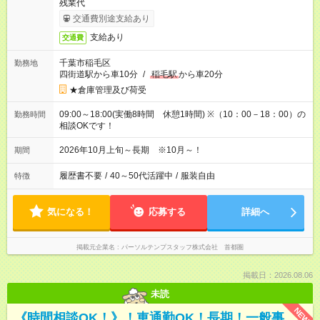
残業代
交通費別途支給あり
支給あり
交通費
千葉市稲毛区
勤務地
四街道駅から車10分
/
稲毛駅
から車20分
★倉庫管理及び荷受
09:00～18:00(実働8時間 休憩1時間) ※（10：00－18：00）の
勤務時間
相談OKです！
2026年10月上旬～長期 ※10月～！
期間
履歴書不要
/
40～50代活躍中
/
服装自由
特徴
気になる！
応募する
詳細へ
掲載元企業名
パーソルテンプスタッフ株式会社 首都圏
掲載日：2026.08.06
未読
NEW
《時間相談OK！》！車通勤OK！長期！一般事