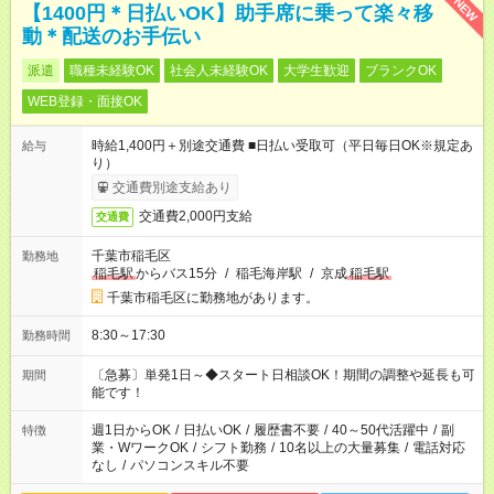
NEW
【1400円＊日払いOK】助手席に乗って楽々移
動＊配送のお手伝い
派遣
職種未経験OK
社会人未経験OK
大学生歓迎
ブランクOK
WEB登録・面接OK
時給1,400円＋別途交通費 ■日払い受取可（平日毎日OK※規定あ
給与
り）
交通費別途支給あり
交通費2,000円支給
交通費
千葉市稲毛区
勤務地
稲毛駅
からバス15分
/
稲毛海岸駅
/
京成
稲毛駅
千葉市稲毛区に勤務地があります。
8:30～17:30
勤務時間
〔急募〕単発1日～◆スタート日相談OK！期間の調整や延長も可
期間
能です！
週1日からOK
/
日払いOK
/
履歴書不要
/
40～50代活躍中
/
副
特徴
業・WワークOK
/
シフト勤務
/
10名以上の大量募集
/
電話対応
なし
/
パソコンスキル不要