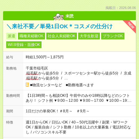
掲載日：2026.08.06
未読
NEW
＼来社不要／単発1日OK＊コスメの仕分け
派遣
職種未経験OK
社会人未経験OK
大学生歓迎
ブランクOK
WEB登録・面接OK
時給1,500円～1,875円
給与
千葉市稲毛区
勤務地
稲毛駅
から徒歩5分
/
スポーツセンター駅から徒歩5分
/
京成
稲毛駅
から徒歩5分
/
…
■物流センターなど ■勤務地選べます
【1日3時間～も相談OK!】午前中のみや18時以降などのシフト
勤務時間
あり！ シフト例 ▼9:00～12:00 ▼9:00～17:00 ▼10:00～19:00
▼18:00～21:00
1日だけの単発OK！＃8月～ ＃9月～
期間
週1日からOK
/
日払いOK
/
40～50代活躍中
/
副業・Wワーク
特徴
OK
/
服装自由
/
シフト勤務
/
10名以上の大量募集
/
電話対応な
し
/
パソコンスキル不要