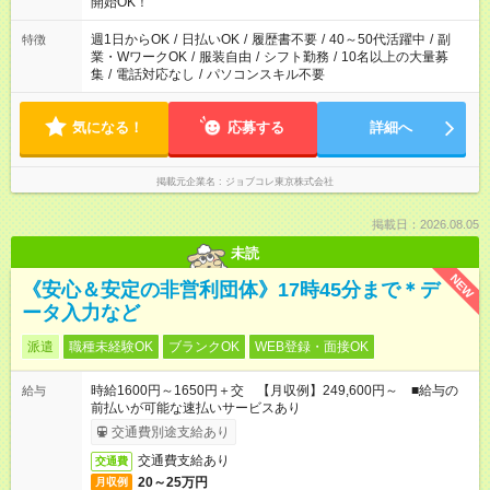
開始OK！
週1日からOK
/
日払いOK
/
履歴書不要
/
40～50代活躍中
/
副
特徴
業・WワークOK
/
服装自由
/
シフト勤務
/
10名以上の大量募
集
/
電話対応なし
/
パソコンスキル不要
気になる！
応募する
詳細へ
掲載元企業名
ジョブコレ東京株式会社
掲載日：2026.08.05
未読
NEW
《安心＆安定の非営利団体》17時45分まで＊デ
ータ入力など
派遣
職種未経験OK
ブランクOK
WEB登録・面接OK
時給1600円～1650円＋交 【月収例】249,600円～ ■給与の
給与
前払いが可能な速払いサービスあり
交通費別途支給あり
交通費支給あり
交通費
20～25万円
月収例