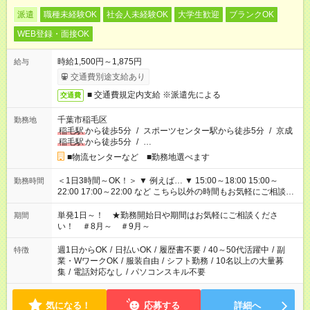
派遣
職種未経験OK
社会人未経験OK
大学生歓迎
ブランクOK
WEB登録・面接OK
時給1,500円～1,875円
給与
交通費別途支給あり
■ 交通費規定内支給 ※派遣先による
交通費
千葉市稲毛区
勤務地
稲毛駅
から徒歩5分
/
スポーツセンター駅から徒歩5分
/
京成
稲毛駅
から徒歩5分
/
…
■物流センターなど ■勤務地選べます
＜1日3時間～OK！＞ ▼ 例えば… ▼ 15:00～18:00 15:00～
勤務時間
22:00 17:00～22:00 など こちら以外の時間もお気軽にご相談く
ださい！
単発1日～！ ★勤務開始日や期間はお気軽にご相談くださ
期間
い！ ＃8月～ ＃9月～
週1日からOK
/
日払いOK
/
履歴書不要
/
40～50代活躍中
/
副
特徴
業・WワークOK
/
服装自由
/
シフト勤務
/
10名以上の大量募
集
/
電話対応なし
/
パソコンスキル不要
気になる！
応募する
詳細へ