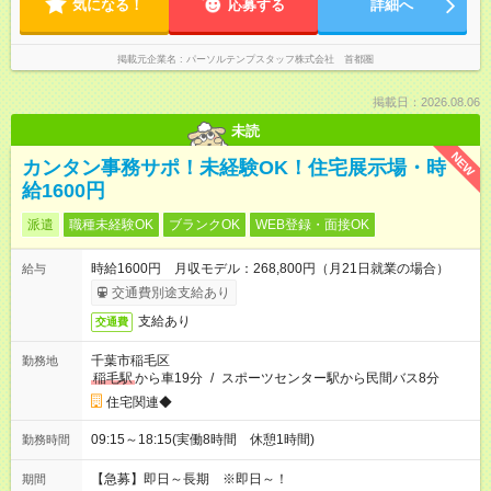
気になる！
応募する
詳細へ
掲載元企業名
パーソルテンプスタッフ株式会社 首都圏
掲載日：2026.08.06
未読
NEW
カンタン事務サポ！未経験OK！住宅展示場・時
給1600円
派遣
職種未経験OK
ブランクOK
WEB登録・面接OK
時給1600円 月収モデル：268,800円（月21日就業の場合）
給与
交通費別途支給あり
支給あり
交通費
千葉市稲毛区
勤務地
稲毛駅
から車19分
/
スポーツセンター駅から民間バス8分
住宅関連◆
09:15～18:15(実働8時間 休憩1時間)
勤務時間
【急募】即日～長期 ※即日～！
期間