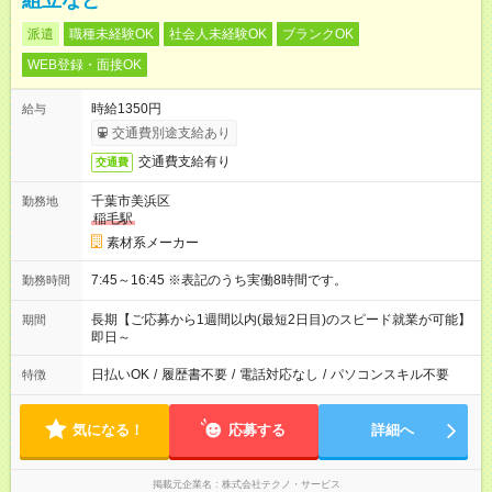
組立など
派遣
職種未経験OK
社会人未経験OK
ブランクOK
WEB登録・面接OK
時給1350円
給与
交通費別途支給あり
交通費支給有り
交通費
千葉市美浜区
勤務地
稲毛駅
素材系メーカー
7:45～16:45 ※表記のうち実働8時間です。
勤務時間
長期【ご応募から1週間以内(最短2日目)のスピード就業が可能】
期間
即日～
日払いOK
/
履歴書不要
/
電話対応なし
/
パソコンスキル不要
特徴
気になる！
応募する
詳細へ
掲載元企業名
株式会社テクノ・サービス