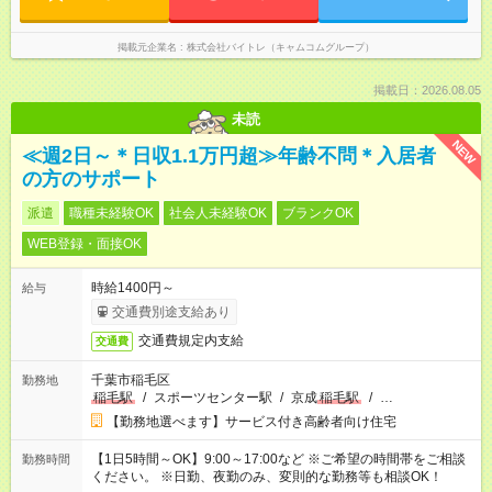
掲載元企業名
株式会社バイトレ（キャムコムグループ）
掲載日：2026.08.05
未読
NEW
≪週2日～＊日収1.1万円超≫年齢不問＊入居者
の方のサポート
派遣
職種未経験OK
社会人未経験OK
ブランクOK
WEB登録・面接OK
時給1400円～
給与
交通費別途支給あり
交通費規定内支給
交通費
千葉市稲毛区
勤務地
稲毛駅
/
スポーツセンター駅
/
京成
稲毛駅
/
…
【勤務地選べます】サービス付き高齢者向け住宅
【1日5時間～OK】9:00～17:00など ※ご希望の時間帯をご相談
勤務時間
ください。 ※日勤、夜勤のみ、変則的な勤務等も相談OK！