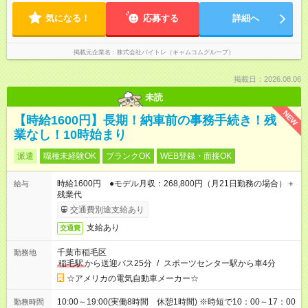
気になる！
応募する
詳細へ
掲載元企業名
株式会社バイトレ（キャムコムグループ）
掲載日：2026.08.06
未読
NEW
【時給1600円】長期！納車前の事務手続き！残
業なし！10時始まり
派遣
職種未経験OK
ブランクOK
WEB登録・面接OK
時給1600円 ●モデル月収：268,800円（月21日勤務の場合）＋
給与
残業代
交通費別途支給あり
支給あり
交通費
千葉市稲毛区
勤務地
稲毛駅
から送迎バス25分
/
スポーツセンター駅から車4分
☆アメリカの電気自動車メーカー☆
10:00～19:00(実働8時間 休憩1時間) ※時短で10：00～17：00
勤務時間