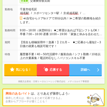
交通費全額支給
交通費
千葉市稲毛区
勤務地
稲毛駅
/
スポーツセンター駅
/
京成
稲毛駅
/
…
≪自宅からドアtoドアで30分以内！≫ご希望の勤務地を紹介
します。
9:00～18:00（休憩60分） ■ご希望があれば下記シフトもOK！
勤務時間
早番 7:00～16:00 遅番 10:00～19:00 「家族と休みを合わせた
い」 「余裕を持って夕飯の準備がしたい」 「できれば残業はし
たくない」 など、ご希望を教えてくださいね。 ※Wワーク希望
【現在も積極採用中！急募！】2カ月～ ■ご応募から最短2～3
期間
の方へ 今ご覧のお仕事で希望する勤務時間と、もう1つのお仕事
日後の就業も相談可能です！
の勤務時間。 合計で週40時間を超える場合は応募できません。
履歴書不要
/
40～50代活躍中
/
服装自由
/
シフト勤務
/
10名以
特徴
上の大量募集
/
電話対応なし
/
パソコンスキル不要
気になる！
応募する
詳細へ
掲載元企業名
日研トータルソーシング株式会社 メディカルケア事業部
興味のあるバイト
は、とりあえず保存しよう♪
保存した求人は、後からまとめて応募できるよ。
企業からアプローチが届くことも！