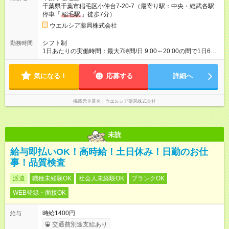
間の長さ：3ヶ月 雇用形態、給与は本採用時と同じです。
千葉県千葉市稲毛区小仲台7-20-7（最寄り駅：中央・総武各駅
停車「
稲毛駅
」徒歩7分）
ウエルシア薬局株式会社
シフト制
勤務時間
1日あたりの実働時間：最大7時間/日 9:00～20:00の間で1日6時
間～応相談 ☆週3～5日の勤務 ※シフトの相談可能 ※夕方以降・
土曜日勤務できる方大歓迎 ☆未経験・無資格可
気になる！
応募する
詳細へ
掲載元企業名
ウエルシア薬局株式会社
未読
給与即払いOK！高時給！土日休み！日勤のお仕
事！品質検査
派遣
職種未経験OK
社会人未経験OK
ブランクOK
WEB登録・面接OK
時給1400円
給与
交通費別途支給あり