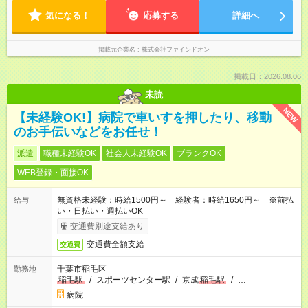
気になる！
応募する
詳細へ
掲載元企業名
株式会社ファインドオン
掲載日：2026.08.06
未読
NEW
【未経験OK!】病院で車いすを押したり、移動
のお手伝いなどをお任せ！
派遣
職種未経験OK
社会人未経験OK
ブランクOK
WEB登録・面接OK
無資格未経験：時給1500円～ 経験者：時給1650円～ ※前払
給与
い・日払い・週払いOK
交通費別途支給あり
交通費全額支給
交通費
千葉市稲毛区
勤務地
稲毛駅
/
スポーツセンター駅
/
京成
稲毛駅
/
…
病院