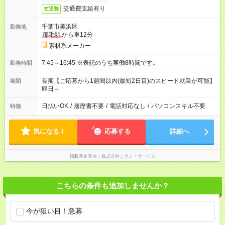
交通費支給有り
交通費
千葉市美浜区
勤務地
稲毛駅
から車12分
素材系メーカー
7:45～16:45 ※表記のうち実働8時間です。
勤務時間
長期【ご応募から1週間以内(最短2日目)のスピード就業が可能】
期間
即日～
日払いOK
/
履歴書不要
/
電話対応なし
/
パソコンスキル不要
特徴
気になる！
応募する
詳細へ
掲載元企業名
株式会社テクノ・サービス
こちらの条件も追加しませんか？
今が狙い目！急募