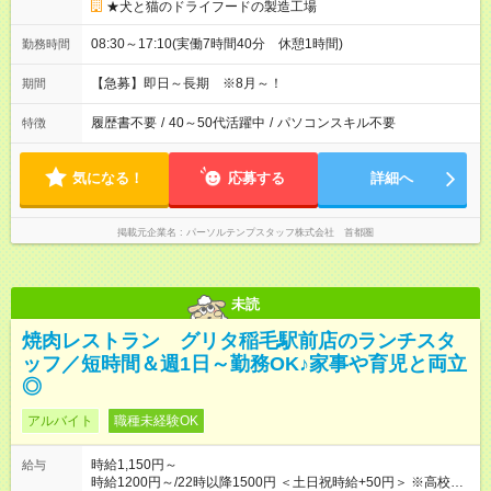
★犬と猫のドライフードの製造工場
08:30～17:10(実働7時間40分 休憩1時間)
勤務時間
【急募】即日～長期 ※8月～！
期間
履歴書不要
/
40～50代活躍中
/
パソコンスキル不要
特徴
気になる！
応募する
詳細へ
掲載元企業名
パーソルテンプスタッフ株式会社 首都圏
未読
焼肉レストラン グリタ稲毛駅前店のランチスタ
ッフ／短時間＆週1日～勤務OK♪家事や育児と両立
◎
アルバイト
職種未経験OK
時給1,150円～
給与
時給1200円～/22時以降1500円 ＜土日祝時給+50円＞ ※高校生