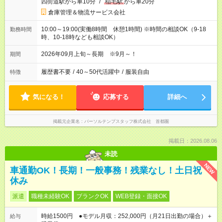
四街道駅から車10分
/
稲毛駅
から車20分
倉庫管理＆物流サービス会社
10:00～19:00(実働8時間 休憩1時間) ※時間の相談OK（9-18
勤務時間
時、10-18時なども相談OK）
2026年09月上旬～長期 ※9月～！
期間
履歴書不要
/
40～50代活躍中
/
服装自由
特徴
気になる！
応募する
詳細へ
掲載元企業名
パーソルテンプスタッフ株式会社 首都圏
掲載日：2026.08.06
未読
NEW
車通勤OK！長期！一般事務！残業なし！土日祝
休み
派遣
職種未経験OK
ブランクOK
WEB登録・面接OK
時給1500円 ●モデル月収：252,000円（月21日出勤の場合）＋
給与