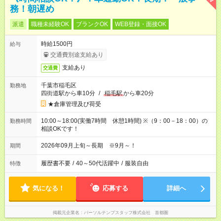
務！朝遅め
派遣
職種未経験OK
ブランクOK
WEB登録・面接OK
時給1500円
給与
交通費別途支給あり
支給あり
交通費
千葉市稲毛区
勤務地
四街道駅から車10分
/
稲毛駅
から車20分
★倉庫管理及び荷受
10:00～18:00(実働7時間 休憩1時間) ※（9：00－18：00）の
勤務時間
相談OKです！
2026年09月上旬～長期 ※9月～！
期間
履歴書不要
/
40～50代活躍中
/
服装自由
特徴
気になる！
応募する
詳細へ
掲載元企業名
パーソルテンプスタッフ株式会社 首都圏