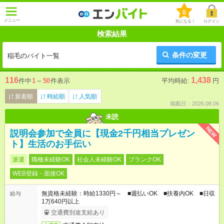
0
メニュー
気になる！
ログイン
検索結果
条件の変更
稲毛のバイト一覧
116
1,438
件中
1
～
50
件表示
平均時給:
円
新着順
時給順
人気順
掲載日：2026.08.06
未読
NEW
説明会参加で全員に【現金2千円相当プレゼン
ト】生活のお手伝い
派遣
職種未経験OK
社会人未経験OK
ブランクOK
WEB登録・面接OK
無資格未経験：時給1330円～ ■週払いOK ■扶養内OK ■日収
給与
1万640円以上
交通費別途支給あり