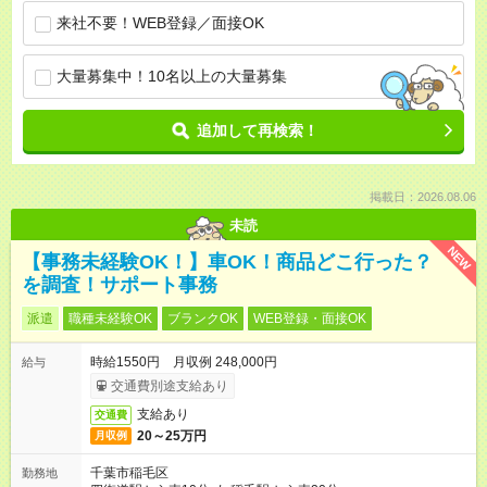
来社不要！WEB登録／面接OK
大量募集中！10名以上の大量募集
追加して再検索！
掲載日：2026.08.06
未読
NEW
【事務未経験OK！】車OK！商品どこ行った？
を調査！サポート事務
派遣
職種未経験OK
ブランクOK
WEB登録・面接OK
時給1550円 月収例 248,000円
給与
交通費別途支給あり
支給あり
交通費
20～25万円
月収例
千葉市稲毛区
勤務地