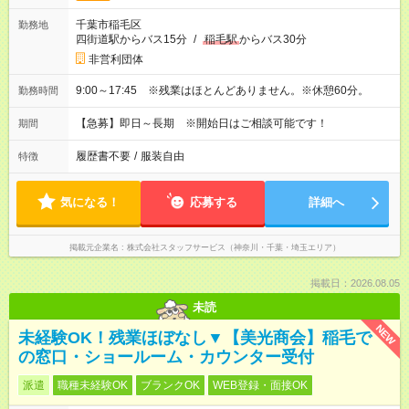
千葉市稲毛区
勤務地
四街道駅からバス15分
/
稲毛駅
からバス30分
非営利団体
9:00～17:45 ※残業はほとんどありません。※休憩60分。
勤務時間
【急募】即日～長期 ※開始日はご相談可能です！
期間
履歴書不要
/
服装自由
特徴
気になる！
応募する
詳細へ
掲載元企業名
株式会社スタッフサービス（神奈川・千葉・埼玉エリア）
掲載日：2026.08.05
未読
NEW
未経験OK！残業ほぼなし▼【美光商会】稲毛で
の窓口・ショールーム・カウンター受付
派遣
職種未経験OK
ブランクOK
WEB登録・面接OK