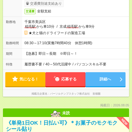
交通費別途支給あり
全額支給
交通費
千葉市美浜区
勤務地
稲毛駅
から車10分
/
京成
稲毛駅
から車9分
★犬と猫のドライフードの製造工場
08:30～17:10(実働7時間40分 休憩1時間)
勤務時間
【急募】即日～長期 ※即日～！
期間
履歴書不要
/
40～50代活躍中
/
パソコンスキル不要
特徴
気になる！
応募する
詳細へ
掲載元企業名
パーソルテンプスタッフ株式会社 首都圏
掲載日：2026.08.05
未読
NEW
《単発1日OK！日払い可》＊お菓子のモクモク
シール貼り