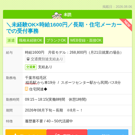
掲載日：2026.08.06
未読
NEW
＼未経験OK×時給1600円／長期・住宅メーカー
での受付事務
派遣
職種未経験OK
ブランクOK
WEB登録・面接OK
時給1600円 月収モデル：268,800円（月21日就業の場合）
給与
交通費別途支給あり
支給あり
交通費
千葉市稲毛区
勤務地
稲毛駅
から車19分
/
スポーツセンター駅から民間バス8分
住宅関連◆
09:15～18:15(実働8時間 休憩1時間)
勤務時間
2026年08月下旬～長期 ※8月～！
期間
履歴書不要
/
40～50代活躍中
特徴