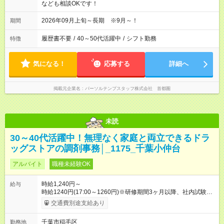
なども相談OKです！
2026年09月上旬～長期 ※9月～！
期間
履歴書不要
/
40～50代活躍中
/
シフト勤務
特徴
気になる！
応募する
詳細へ
掲載元企業名
パーソルテンプスタッフ株式会社 首都圏
未読
30～40代活躍中！無理なく家庭と両立できるドラ
ッグストアの調剤事務│_1175_千葉小仲台
アルバイト
職種未経験OK
時給1,240円～
給与
時給1240円(17:00～1260円)※研修期間3ヶ月以降、社内試験に
よる更新判定あり 社内試験合格後、時給＋50～100円の昇給あ
交通費別途支給あり
り （大学生は＋20円） 試用期間あり：入社日から3ヶ月間／本
採用と待遇は変わりません。 【試用期間】試用期間あり 試用期
千葉市稲毛区
勤務地