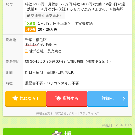
時給1400円 月収例 22万円 時給1400円×実働8h×週5日×4週
給与
+残業1h ※月収例を保証するものではありません。※給与即受取
りサービス利用可（利用条件有）
交通費別途支給あり
1ヶ月3万円を上限として実費支給
交通費
20～25万円
月収例
千葉市稲毛区
勤務地
稲毛駅
から徒歩5分
株式会社 美光商会
09:30-18:30（休憩60分）実働8時間（残業少なめ！）
勤務時間
即日～長期 ※開始日相談OK
期間
履歴書不要
/
パソコンスキル不要
特徴
気になる！
応募する
詳細へ
掲載元企業名
株式会社リクルートスタッフィング
掲載日：2026.08.05
未読