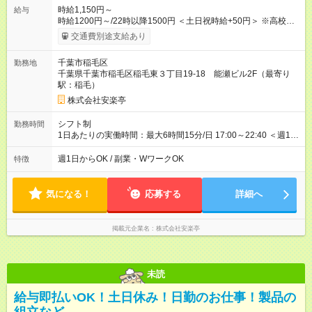
時給1,150円～
給与
時給1200円～/22時以降1500円 ＜土日祝時給+50円＞ ※高校生
時給1150円 【試用期間】試用期間あり 試用期間の長さ：12ヶ
交通費別途支給あり
月 雇用形態、給与は本採用時と同じです。 ※最大12ヶ月の間
で、合計30時間の試用期間（研修期間）があります。
千葉市稲毛区
勤務地
千葉県千葉市稲毛区稲毛東３丁目19-18 能瀬ビル2F（最寄り
駅：稲毛）
株式会社安楽亭
シフト制
勤務時間
1日あたりの実働時間：最大6時間15分/日 17:00～22:40 ＜週1日
～/短時間OK！＞ ※18歳未満・高校生は21:30までの勤務 ・シフ
トは自己申告制だから私生活優先でOK◎ ・週1日もあれば週5日
週1日からOK / 副業・WワークOK
特徴
でがっつり勤務もOK！ 「Ｗワークで収入増やしたい」 「副業と
して短時間」など希望に合わせて働けます！
気になる！
応募する
詳細へ
掲載元企業名
株式会社安楽亭
未読
給与即払いOK！土日休み！日勤のお仕事！製品の