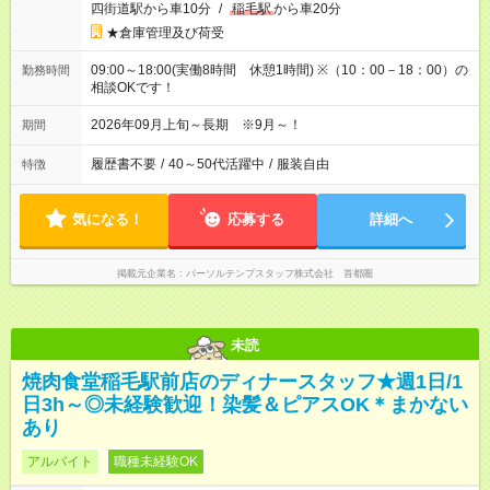
四街道駅から車10分
/
稲毛駅
から車20分
★倉庫管理及び荷受
09:00～18:00(実働8時間 休憩1時間) ※（10：00－18：00）の
勤務時間
相談OKです！
2026年09月上旬～長期 ※9月～！
期間
履歴書不要
/
40～50代活躍中
/
服装自由
特徴
気になる！
応募する
詳細へ
掲載元企業名
パーソルテンプスタッフ株式会社 首都圏
未読
焼肉食堂稲毛駅前店のディナースタッフ★週1日/1
日3h～◎未経験歓迎！染髪＆ピアスOK＊まかない
あり
アルバイト
職種未経験OK