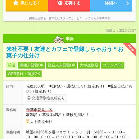
気になる！
応募する
詳細へ
掲載元企業名
株式会社スタッフサービス メディカル事業本部
掲載日：2026.08.07
未読
NEW
来社不要！友達とカフェで登録しちゃおう＊お
菓子の仕分け
派遣
職種未経験OK
社会人未経験OK
大学生歓迎
ブランクOK
WEB登録・面接OK
時給1300円 ■日払い・週払いOK！(規定あり) ■現金日払いも
給与
OK（規定あり）
交通費別途支給あり
千葉市花見川区
勤務地
幕張駅
/
幕張本郷駅
/
新検見川駅
/
…
大手物流会社
希望の時間帯を選べます！ ＜シフト例：5時間～＞ 8：00～
勤務時間
13：00 10：00～15：00 13：00～18：00 16：00～21：00 ＜