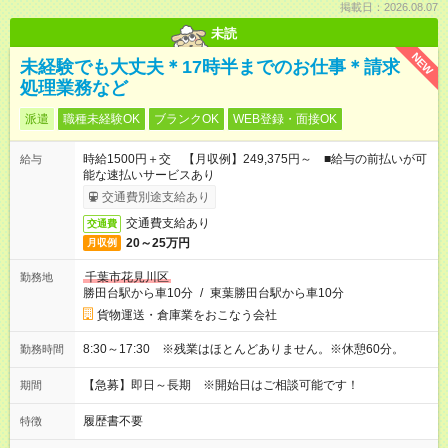
掲載日：2026.08.07
未読
NEW
未経験でも大丈夫＊17時半までのお仕事＊請求
処理業務など
派遣
職種未経験OK
ブランクOK
WEB登録・面接OK
時給1500円＋交 【月収例】249,375円～ ■給与の前払いが可
給与
能な速払いサービスあり
交通費別途支給あり
交通費支給あり
交通費
20～25万円
月収例
千葉市花見川区
勤務地
勝田台駅から車10分
/
東葉勝田台駅から車10分
貨物運送・倉庫業をおこなう会社
8:30～17:30 ※残業はほとんどありません。※休憩60分。
勤務時間
【急募】即日～長期 ※開始日はご相談可能です！
期間
履歴書不要
特徴