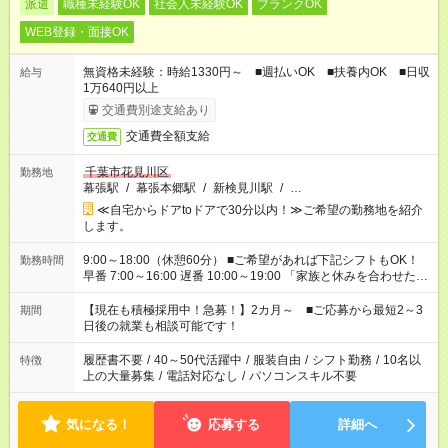
派遣
職種未経験OK
社会人未経験OK
ブランクOK
WEB登録・面接OK
無資格未経験：時給1330円～ ■週払いOK ■扶養内OK ■日収
給与
1万640円以上
交通費別途支給あり
交通費全額支給
交通費
千葉市花見川区
勤務地
幕張駅
/
幕張本郷駅
/
新検見川駅
/
…
≪自宅からドアtoドアで30分以内！≫ご希望の勤務地を紹介
します。
9:00～18:00（休憩60分） ■ご希望があれば下記シフトもOK！
勤務時間
早番 7:00～16:00 遅番 10:00～19:00 「家族と休みを合わせた
い」 「余裕を持って夕飯の準備がしたい」 「できれば残業はし
たくない」 など、ご希望を教えてくださいね。 ※Wワーク希望
【現在も積極採用中！急募！】2カ月～ ■ご応募から最短2～3
期間
の方へ 今ご覧のお仕事で希望する勤務時間と、もう1つのお仕事
日後の就業も相談可能です！
の勤務時間。 合計で週40時間を超える場合は応募できません。
履歴書不要
/
40～50代活躍中
/
服装自由
/
シフト勤務
/
10名以
特徴
上の大量募集
/
電話対応なし
/
パソコンスキル不要
気になる！
応募する
詳細へ