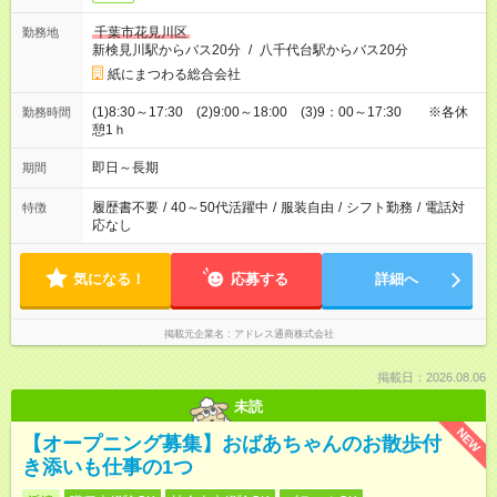
千葉市花見川区
勤務地
新検見川駅からバス20分
/
八千代台駅からバス20分
紙にまつわる総合会社
(1)8:30～17:30 (2)9:00～18:00 (3)9：00～17:30 ※各休
勤務時間
憩1ｈ
即日～長期
期間
履歴書不要
/
40～50代活躍中
/
服装自由
/
シフト勤務
/
電話対
特徴
応なし
気になる！
応募する
詳細へ
掲載元企業名
アドレス通商株式会社
掲載日：2026.08.06
未読
NEW
【オープニング募集】おばあちゃんのお散歩付
き添いも仕事の1つ