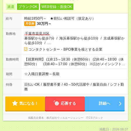
派遣
ブランクOK
WEB登録・面接OK
時給1850円～ ★前払い相談可（規定あり）
給与
30万円～
月収例
千葉市花見川区
勤務地
幕張駅から徒歩7分
/
海浜幕張駅から徒歩10分
/
京成幕張駅か
ら徒歩10分
/
…
コンタクトセンター・BPO事業を核とする企業
【就業時間】 (1)8:15～18:30（休憩60分） (2)8:40～18:00（休
勤務時間
憩60分） (3)8:40～17:00（休憩60分） ※(1)がメインシフトと
なります。
☆入職日要調整～長期
期間
日払いOK
/
履歴書不要
/
40～50代活躍中
/
服装自由
/
シフト勤
特徴
務
気になる！
応募する
詳細へ
掲載元企業名
株式会社ウィルエージェンシー ITCSブロック
掲載日：2026.08.07