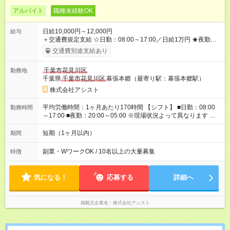
アルバイト
職種未経験OK
日給10,000円～12,000円
給与
＋交通費規定支給 ☆日勤：08:00～17:00／日給1万円 ★夜勤：
20:00～05:00／日給1万2000円 -:+:-:+:-:+:-:+:-:+:- 日勤＋夜勤で 1
交通費別途支給あり
日『2万2000円』も稼げる！ -:+:-:+:-:+:-:+:-:+:- ■選べる支払い方
法 ┗日払い・週払い・月払いOK！ さらに手渡し・振込まで選
千葉市花見川区
勤務地
べる！ 日払いは、当日に『現金全額』手渡しです♪ ■残業手当
千葉県
千葉市花見川区
幕張本郷（最寄り駅：幕張本郷駅）
別途支給 ■日給全額保障あり ┗予定時間より早く終わっても日給
は満額支給！ ■資格手当あり ┗施設警備2級など 【試用期間】
株式会社アシスト
試用期間なし
平均労働時間：1ヶ月あたり170時間 【シフト】 ■日勤：08:00
勤務時間
～17:00 ■夜勤：20:00～05:00 ※現場状況よって異なります ※早
く終われば1現場4～8時間勤務もあり ☆週3～勤務OK！ ☆現場
が早く終わっても日給全額保証！ ☆ご希望の方は「日勤＋夜
短期（1ヶ月以内）
期間
勤」も可能！ 平均労働時間：1ヶ月あたり170時間 【シフト】 ■
日勤：08:00～17:00 ■夜勤：20:00～05:00 ※現場状況よって異
副業・WワークOK / 10名以上の大量募集
特徴
なります ※早く終われば1現場4～8時間勤務もあり ☆週3～勤務
OK！ ☆現場が早く終わっても日給全額保証！ ☆ご希望の方は
「日勤＋夜勤」も可能！
気になる！
応募する
詳細へ
掲載元企業名
株式会社アシスト