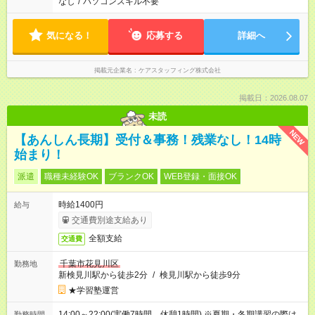
なし
/
パソコンスキル不要
気になる！
応募する
詳細へ
掲載元企業名
ケアスタッフィング株式会社
掲載日：2026.08.07
未読
NEW
【あんしん長期】受付＆事務！残業なし！14時
始まり！
派遣
職種未経験OK
ブランクOK
WEB登録・面接OK
時給1400円
給与
交通費別途支給あり
全額支給
交通費
千葉市花見川区
勤務地
新検見川駅から徒歩2分
/
検見川駅から徒歩9分
★学習塾運営
14:00～22:00(実働7時間 休憩1時間) ※夏期・冬期講習の際は
勤務時間