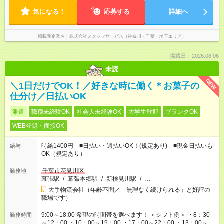
気になる！
応募する
詳細へ
掲載元企業名
株式会社スタッフサービス（神奈川・千葉・埼玉エリア）
掲載日：2026.08.06
未読
NEW
＼1日だけでOK！／好きな時に働く＊お菓子の
仕分け／日払いOK
派遣
職種未経験OK
社会人未経験OK
大学生歓迎
ブランクOK
WEB登録・面接OK
時給1400円 ■日払い・週払いOK！(規定あり) ■現金日払いも
給与
OK（規定あり）
千葉市花見川区
勤務地
幕張駅
/
幕張本郷駅
/
新検見川駅
/
…
大手物流会社（年齢不問／「無理なく続けられる」と好評の
職場です）
9:00～18:00 希望の時間帯を選べます！ ＜シフト例＞ ・8：30
勤務時間
～12：00 ・10：00～19：00 ・17：00～22：00 ・13：00～