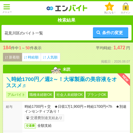
0
メニュー
気になる！
ログイン
検索結果
条件の変更
花見川区のバイト一覧
184
1,472
件中
1
～
50
件表示
平均時給:
円
新着順
時給順
人気順
掲載日：2026.08.07
未読
NEW
＼時給1700円／週2～！大塚製薬の美容液をオ
ススメ♬
アルバイト
職種未経験OK
社会人未経験OK
ブランクOK
時給1700円＋交 ★日収1万1,900円＝時給1700円×7h ★別途
給与
インセンティブあり！
交通費別途支給あり
全額支給
交通費