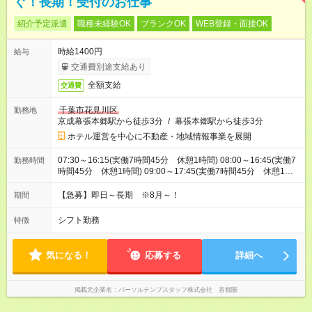
ぐ！長期！受付のお仕事
紹介予定派遣
職種未経験OK
ブランクOK
WEB登録・面接OK
時給1400円
給与
交通費別途支給あり
全額支給
交通費
千葉市花見川区
勤務地
京成幕張本郷駅から徒歩3分
/
幕張本郷駅から徒歩3分
ホテル運営を中心に不動産・地域情報事業を展開
07:30～16:15(実働7時間45分 休憩1時間) 08:00～16:45(実働7
勤務時間
時間45分 休憩1時間) 09:00～17:45(実働7時間45分 休憩1時
間)
【急募】即日～長期 ※8月～！
期間
シフト勤務
特徴
気になる！
応募する
詳細へ
掲載元企業名
パーソルテンプスタッフ株式会社 首都圏