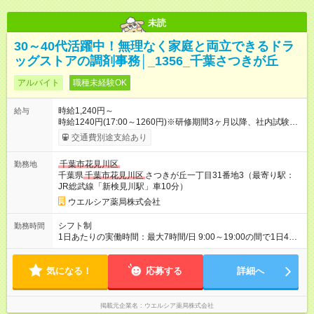
未読
30～40代活躍中！無理なく家庭と両立できるドラ
ッグストアの調剤事務│_1356_千葉さつきが丘
アルバイト
職種未経験OK
時給1,240円～
給与
時給1240円(17:00～1260円)※研修期間3ヶ月以降、社内試験に
よる更新判定あり 社内試験合格後、時給＋50～100円の昇給あ
交通費別途支給あり
り （大学生は＋20円） 試用期間あり：入社日から3ヶ月間／本
採用と待遇は変わりません。 【試用期間】試用期間あり 試用期
千葉市花見川区
勤務地
間の長さ：3ヶ月 雇用形態、給与は本採用時と同じです。
千葉県
千葉市花見川区
さつきが丘一丁目31番地3（最寄り駅：
JR総武線「新検見川駅」車10分）
ウエルシア薬局株式会社
シフト制
勤務時間
1日あたりの実働時間：最大7時間/日 9:00～19:00の間で1日4時
間～応相談 ☆週3～5日の勤務 ※シフトの相談可能 ※夕方以降・
土曜日勤務できる方大歓迎 ☆未経験・無資格可
気になる！
応募する
詳細へ
掲載元企業名
ウエルシア薬局株式会社