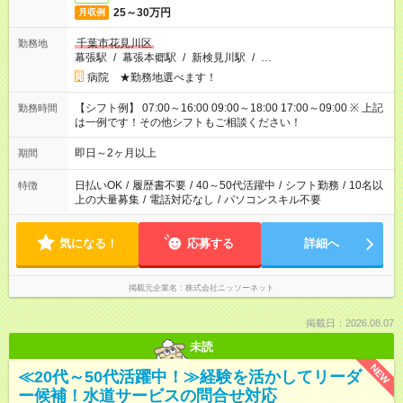
25～30万円
月収例
千葉市花見川区
勤務地
幕張駅
/
幕張本郷駅
/
新検見川駅
/
…
病院 ★勤務地選べます！
【シフト例】 07:00～16:00 09:00～18:00 17:00～09:00 ※ 上記
勤務時間
は一例です！その他シフトもご相談ください！
即日～2ヶ月以上
期間
日払いOK
/
履歴書不要
/
40～50代活躍中
/
シフト勤務
/
10名以
特徴
上の大量募集
/
電話対応なし
/
パソコンスキル不要
気になる！
応募する
詳細へ
掲載元企業名
株式会社ニッソーネット
掲載日：2026.08.07
未読
NEW
≪20代～50代活躍中！≫経験を活かしてリーダ
ー候補！水道サービスの問合せ対応