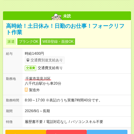
未読
高時給！土日休み！日勤のお仕事！フォークリフ
ト作業
派遣
ブランクOK
WEB登録・面接OK
時給1400円
給与
交通費別途支給あり
交通費支給有り
交通費
千葉市花見川区
勤務地
八千代台駅から車20分
製造外
8:00～17:00 ※表記のうち実働7時間40分です。
勤務時間
2026/9/1～長期
期間
履歴書不要
/
電話対応なし
/
パソコンスキル不要
特徴