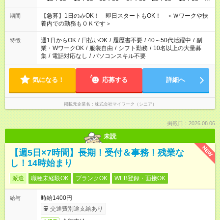
22：00 ・22：00～翌6：00 など
【急募】1日のみOK！ 即日スタートもOK！ ＜Ｗワークや扶
期間
養内での勤務もＯＫです＞
週1日からOK
/
日払いOK
/
履歴書不要
/
40～50代活躍中
/
副
特徴
業・WワークOK
/
服装自由
/
シフト勤務
/
10名以上の大量募
集
/
電話対応なし
/
パソコンスキル不要
気になる！
応募する
詳細へ
掲載元企業名
株式会社マイワーク（シニア）
掲載日：2026.08.06
未読
NEW
【週5日×7時間】長期！受付＆事務！残業な
し！14時始まり
派遣
職種未経験OK
ブランクOK
WEB登録・面接OK
時給1400円
給与
交通費別途支給あり