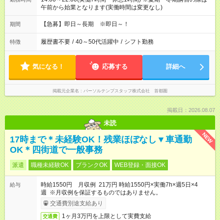
午前から始業となります(実働時間は変更なし)
【急募】即日～長期 ※即日～！
期間
履歴書不要
/
40～50代活躍中
/
シフト勤務
特徴
気になる！
応募する
詳細へ
掲載元企業名
パーソルテンプスタッフ株式会社 首都圏
掲載日：2026.08.07
未読
NEW
17時まで＊未経験OK！残業ほぼなし▼車通勤
OK＊四街道で一般事務
派遣
職種未経験OK
ブランクOK
WEB登録・面接OK
時給1550円 月収例 21万円 時給1550円×実働7h×週5日×4
給与
週 ※月収例を保証するものではありません。
交通費別途支給あり
1ヶ月3万円を上限として実費支給
交通費