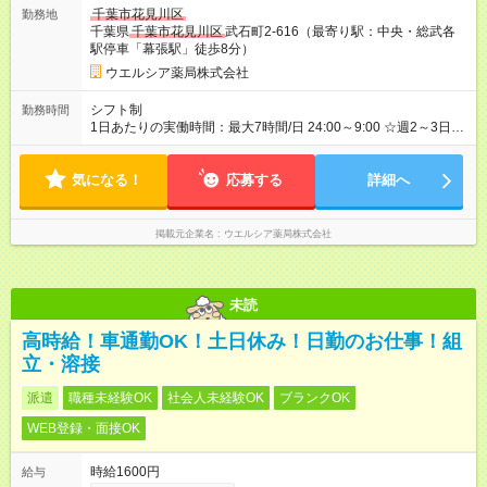
待遇は変わりません。 【試用期間】試用期間あり 試用期間の長
千葉市花見川区
勤務地
さ：3ヶ月 雇用形態、給与は本採用時と同じです。
千葉県
千葉市花見川区
武石町2-616（最寄り駅：中央・総武各
駅停車「幕張駅」徒歩8分）
ウエルシア薬局株式会社
シフト制
勤務時間
1日あたりの実働時間：最大7時間/日 24:00～9:00 ☆週2～3日の
勤務
気になる！
応募する
詳細へ
掲載元企業名
ウエルシア薬局株式会社
未読
高時給！車通勤OK！土日休み！日勤のお仕事！組
立・溶接
派遣
職種未経験OK
社会人未経験OK
ブランクOK
WEB登録・面接OK
時給1600円
給与