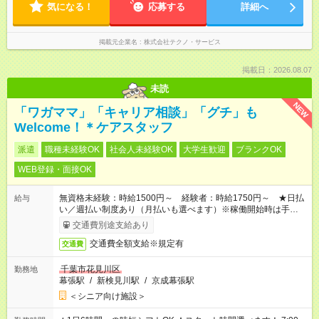
気になる！
応募する
詳細へ
掲載元企業名
株式会社テクノ・サービス
掲載日：2026.08.07
未読
NEW
「ワガママ」「キャリア相談」「グチ」も
Welcome！＊ケアスタッフ
派遣
職種未経験OK
社会人未経験OK
大学生歓迎
ブランクOK
WEB登録・面接OK
無資格未経験：時給1500円～ 経験者：時給1750円～ ★日払
給与
い／週払い制度あり（月払いも選べます）※稼働開始時は手続き
完了次第のお支払いとなります。
交通費別途支給あり
交通費全額支給※規定有
交通費
千葉市花見川区
勤務地
幕張駅
/
新検見川駅
/
京成幕張駅
＜シニア向け施設＞