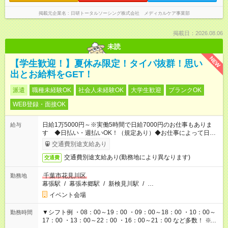
掲載元企業名
日研トータルソーシング株式会社 メディカルケア事業部
掲載日：2026.08.06
未読
NEW
【学生歓迎！】夏休み限定！タイパ抜群！思い
出とお給料をGET！
派遣
職種未経験OK
社会人未経験OK
大学生歓迎
ブランクOK
WEB登録・面接OK
日給1万5000円～※実働5時間で日給7000円のお仕事もありま
給与
す ◆日払い・週払いOK！（規定あり）◆お仕事によって日給も
異なります
交通費別途支給あり
交通費別途支給あり(勤務地により異なります)
交通費
千葉市花見川区
勤務地
幕張駅
/
幕張本郷駅
/
新検見川駅
/
…
イベント会場
▼シフト例 ・08：00～19：00 ・09：00～18：00 ・10：00～
勤務時間
17：00 ・13：00～22：00 ・16：00～21：00 など多数！ ※お