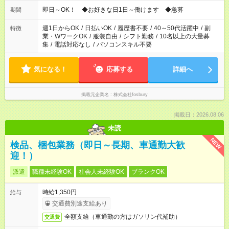
仕事により勤務時間が異なります
即日～OK！ ◆お好きな日1日～働けます ◆急募
期間
週1日からOK
/
日払いOK
/
履歴書不要
/
40～50代活躍中
/
副
特徴
業・WワークOK
/
服装自由
/
シフト勤務
/
10名以上の大量募
集
/
電話対応なし
/
パソコンスキル不要
気になる！
応募する
詳細へ
掲載元企業名
株式会社fosbury
掲載日：2026.08.06
未読
NEW
検品、梱包業務（即日～長期、車通勤大歓
迎！）
派遣
職種未経験OK
社会人未経験OK
ブランクOK
時給1,350円
給与
交通費別途支給あり
全額支給（車通勤の方はガソリン代補助）
交通費