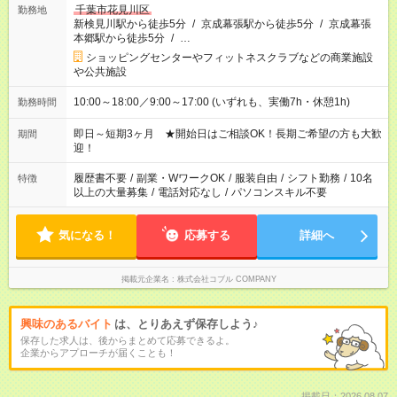
千葉市花見川区
勤務地
新検見川駅から徒歩5分
/
京成幕張駅から徒歩5分
/
京成幕張
本郷駅から徒歩5分
/
…
ショッピングセンターやフィットネスクラブなどの商業施設
や公共施設
10:00～18:00／9:00～17:00 (いずれも、実働7h・休憩1h)
勤務時間
即日～短期3ヶ月 ★開始日はご相談OK！長期ご希望の方も大歓
期間
迎！
履歴書不要
/
副業・WワークOK
/
服装自由
/
シフト勤務
/
10名
特徴
以上の大量募集
/
電話対応なし
/
パソコンスキル不要
気になる！
応募する
詳細へ
掲載元企業名
株式会社コブル COMPANY
興味のあるバイト
は、とりあえず保存しよう♪
保存した求人は、後からまとめて応募できるよ。
企業からアプローチが届くことも！
掲載日：2026.08.07