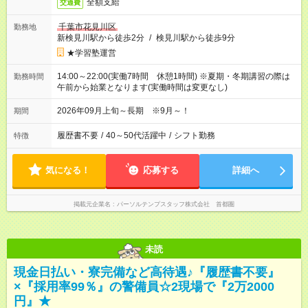
全額支給
交通費
千葉市花見川区
勤務地
新検見川駅から徒歩2分
/
検見川駅から徒歩9分
★学習塾運営
14:00～22:00(実働7時間 休憩1時間) ※夏期・冬期講習の際は
勤務時間
午前から始業となります(実働時間は変更なし)
2026年09月上旬～長期 ※9月～！
期間
履歴書不要
/
40～50代活躍中
/
シフト勤務
特徴
気になる！
応募する
詳細へ
掲載元企業名
パーソルテンプスタッフ株式会社 首都圏
未読
現金日払い・寮完備など高待遇♪『履歴書不要』
×『採用率99％』の警備員☆2現場で『2万2000
円』★