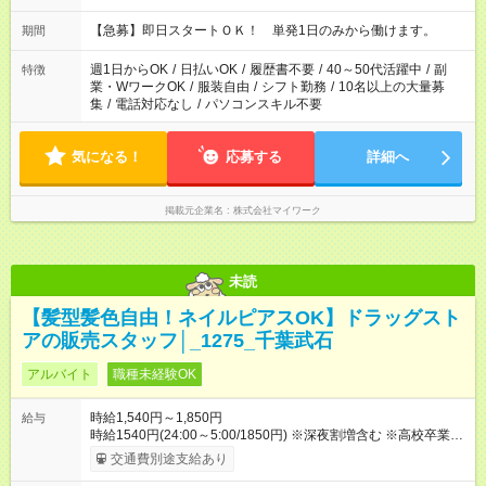
シフト例：8時間～＞ ・10：00～19：00 ・13：00～22：00 ・
22：00～翌6：00 など！是非ご希望をお聞かせください！
【急募】即日スタートＯＫ！ 単発1日のみから働けます。
期間
週1日からOK
/
日払いOK
/
履歴書不要
/
40～50代活躍中
/
副
特徴
業・WワークOK
/
服装自由
/
シフト勤務
/
10名以上の大量募
集
/
電話対応なし
/
パソコンスキル不要
気になる！
応募する
詳細へ
掲載元企業名
株式会社マイワーク
未読
【髪型髪色自由！ネイルピアスOK】ドラッグスト
アの販売スタッフ│_1275_千葉武石
アルバイト
職種未経験OK
時給1,540円～1,850円
給与
時給1540円(24:00～5:00/1850円) ※深夜割増含む ※高校卒業以
上 昇格に応じて＋20～200円昇給あり （大学生は＋20円まで）
交通費別途支給あり
※高校生は対象外 試用期間あり：入社日から3ヶ月間／本採用と