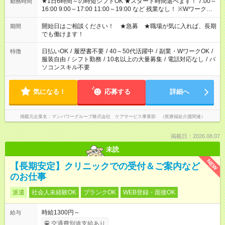
★1日6時間～の時短シフトOK ★スタート時間選べます！ 7:00～
勤務時間
16:00 9:00～17:00 11:00～19:00 など 残業なし！ ※Wワークの
場合、他のお仕事と合わせ週40時間超の就業はご案内できませ
ん ※法令に基づき、週20時間以上勤務は社会保険への加入対象
開始日はご相談ください！ ★急募 ★職場が気に入れば、長期
期間
となります ※労働者派遣法（日雇い派遣の原則禁止）により、
でも働けます！
短時間・短期間の就業はご案内が難しい場合があります
日払いOK
/
履歴書不要
/
40～50代活躍中
/
副業・WワークOK
/
特徴
服装自由
/
シフト勤務
/
10名以上の大量募集
/
電話対応なし
/
パ
ソコンスキル不要
気になる！
応募する
詳細へ
掲載元企業名
マンパワーグループ株式会社 ケアサービス事業部 （医療福祉介護関連）
掲載日：2026.08.07
未読
NEW
【長期安定】クリニックでの受付＆ご案内など
のお仕事
派遣
社会人未経験OK
ブランクOK
WEB登録・面接OK
時給1300円～
給与
交通費別途支給あり