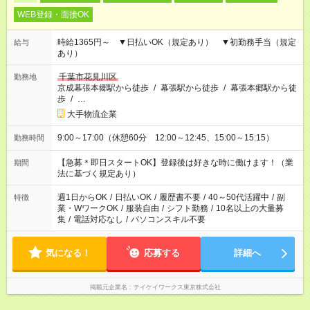
WEB登録・面接OK
時給1365円～ ▼日払いOK（規定あり） ▼初勤務手当（規定
給与
あり）
千葉市花見川区
勤務地
京成幕張本郷駅から徒歩
/
幕張駅から徒歩
/
幕張本郷駅から徒
歩
/
…
大手物流企業
9:00～17:00（休憩60分 12:00～12:45、15:00～15:15）
勤務時間
【急募＊即日スタートOK】登録後は好きな時に働けます！（業
期間
法に基づく規定あり）
週1日からOK
/
日払いOK
/
履歴書不要
/
40～50代活躍中
/
副
特徴
業・WワークOK
/
服装自由
/
シフト勤務
/
10名以上の大量募
集
/
電話対応なし
/
パソコンスキル不要
気になる！
応募する
詳細へ
掲載元企業名
テイケイワークス東京株式会社