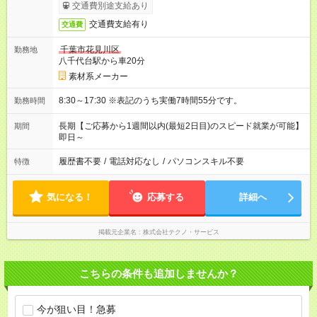
交通費別途支給あり
交通費支給有り
交通費
千葉市花見川区
勤務地
八千代台駅から車20分
素材系メーカー
8:30～17:30 ※表記のうち実働7時間55分です。
勤務時間
長期【ご応募から1週間以内(最短2日目)のスピード就業が可能】
期間
即日～
履歴書不要
/
電話対応なし
/
パソコンスキル不要
特徴
気になる！
応募する
詳細へ
掲載元企業名
株式会社テクノ・サービス
こちらの条件も追加しませんか？
今が狙い目！急募