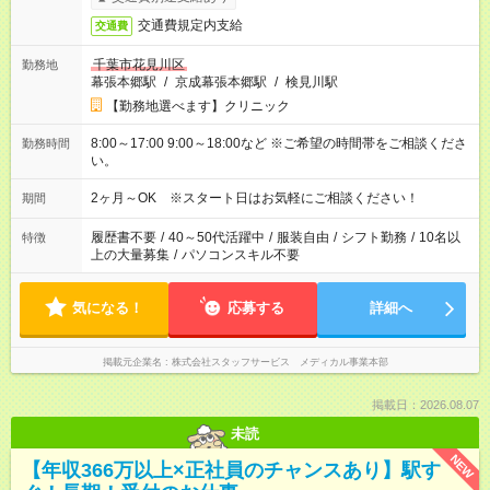
交通費規定内支給
交通費
千葉市花見川区
勤務地
幕張本郷駅
/
京成幕張本郷駅
/
検見川駅
【勤務地選べます】クリニック
8:00～17:00 9:00～18:00など ※ご希望の時間帯をご相談くださ
勤務時間
い。
2ヶ月～OK ※スタート日はお気軽にご相談ください！
期間
履歴書不要
/
40～50代活躍中
/
服装自由
/
シフト勤務
/
10名以
特徴
上の大量募集
/
パソコンスキル不要
気になる！
応募する
詳細へ
掲載元企業名
株式会社スタッフサービス メディカル事業本部
掲載日：2026.08.07
未読
NEW
【年収366万以上×正社員のチャンスあり】駅す