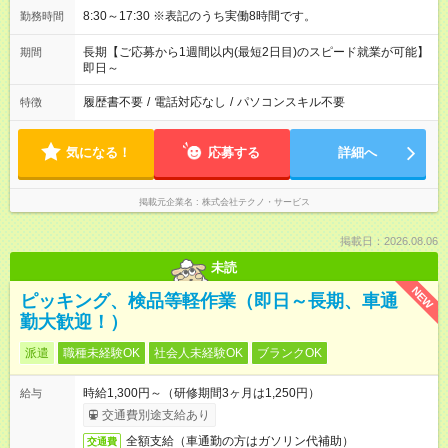
8:30～17:30 ※表記のうち実働8時間です。
勤務時間
長期【ご応募から1週間以内(最短2日目)のスピード就業が可能】
期間
即日～
履歴書不要
/
電話対応なし
/
パソコンスキル不要
特徴
気になる！
応募する
詳細へ
掲載元企業名
株式会社テクノ・サービス
掲載日：2026.08.06
未読
NEW
ピッキング、検品等軽作業（即日～長期、車通
勤大歓迎！）
派遣
職種未経験OK
社会人未経験OK
ブランクOK
時給1,300円～（研修期間3ヶ月は1,250円）
給与
交通費別途支給あり
全額支給（車通勤の方はガソリン代補助）
交通費