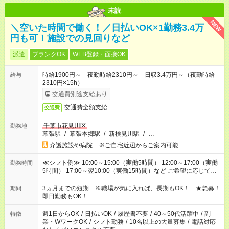
未読
NEW
＼空いた時間で働く！／日払いOK×1勤務3.4万
円も可！施設での見回りなど
派遣
ブランクOK
WEB登録・面接OK
時給1900円～ 夜勤時給2310円～ 日収3.4万円～（夜勤時給
給与
2310円×15h）
交通費別途支給あり
交通費全額支給
交通費
千葉市花見川区
勤務地
幕張駅
/
幕張本郷駅
/
新検見川駅
/
…
介護施設や病院 ※ご自宅近辺からご案内可能
≪シフト例≫ 10:00～15:00（実働5時間） 12:00～17:00（実働
勤務時間
5時間） 17:00～翌10:00（実働15時間）など ご希望に応じて、
働く時間は調整できます！ お気軽に担当へ相談ください！
3ヵ月までの短期 ※職場が気に入れば、長期もOK！ ★急募！
期間
即日勤務もOK！
週1日からOK
/
日払いOK
/
履歴書不要
/
40～50代活躍中
/
副
特徴
業・WワークOK
/
シフト勤務
/
10名以上の大量募集
/
電話対応