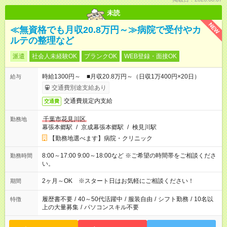
未読
NEW
≪無資格でも月収20.8万円～≫病院で受付やカ
ルテの整理など
派遣
社会人未経験OK
ブランクOK
WEB登録・面接OK
時給1300円～ ■月収20.8万円～（日収1万400円×20日）
給与
交通費別途支給あり
交通費規定内支給
交通費
千葉市花見川区
勤務地
幕張本郷駅
/
京成幕張本郷駅
/
検見川駅
【勤務地選べます】病院・クリニック
8:00～17:00 9:00～18:00など ※ご希望の時間帯をご相談くださ
勤務時間
い。
2ヶ月～OK ※スタート日はお気軽にご相談ください！
期間
履歴書不要
/
40～50代活躍中
/
服装自由
/
シフト勤務
/
10名以
特徴
上の大量募集
/
パソコンスキル不要