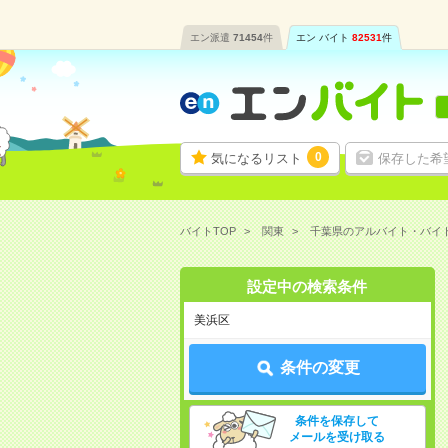
エン派遣
71454
件
エン バイト
82531
件
0
気になるリスト
保存した希
バイトTOP
関東
千葉県のアルバイト・バイ
設定中の検索条件
美浜区
条件の変更
条件を保存して
メールを受け取る