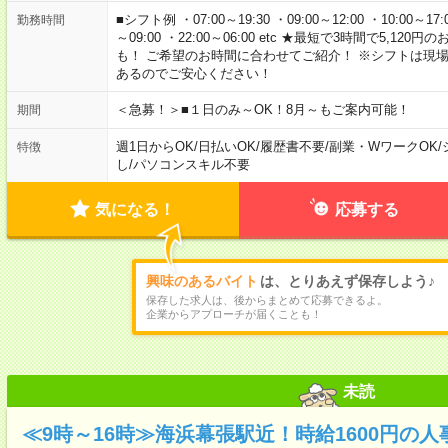
■シフト例 ・07:00～19:30 ・09:00～12:00 ・10:00～17:00
勤務時間
～09:00 ・22:00～06:00 etc ★最短で3時間で5,
も！ ご希望のお時間に合わせてご紹介！ ※シフトは現
あるのでご安心ください！
＜急募！＞■１日のみ～OK！8月～もご案内可能！
期間
週1日からOK
/
日払いOK
/
履歴書不要
/
副業・WワークOK
/
特徴
し
/
パソコンスキル不要
気になる！
応募する
興味のあるバイト
は、とりあえず保存しよう♪
保存した求人は、後からまとめて応募できるよ。
企業からアプローチが届くことも！
未読
≪9時～16時≫海浜幕張駅近！時給1600円の