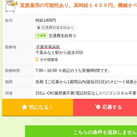
直接雇用の可能性あり。高時給１４００円。機械オ
時給1400円
給与
交通費別途支給あり
交通費支給有り
交通費
千葉市美浜区
勤務地
千葉みなと駅から徒歩10分
その他製造
7:00～16:00 ※表記のうち実働8時間です。
勤務時間
長期【ご応募から1週間以内(最短2日目)のスピード就業
期間
日払いOK
/
履歴書不要
/
電話対応なし
/
パソコンスキル不要
特徴
気になる！
応募する
こちらの条件も追加しません