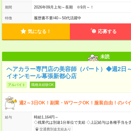
2026年09月上旬～長期 ※9月～！
期間
履歴書不要
/
40～50代活躍中
特徴
気になる！
応募する
未読
ヘアカラー専門店の美容師（パート）◆週2日～
イオンモール幕張新都心店
アルバイト
職種未経験OK
週2～3日OK！副業・WワークOK！服装自由！のバ
時給1,164円～
給与
◇残業代は別途1分単位で支給 ◇上記給与は各種手当を
交通費別途支給あり