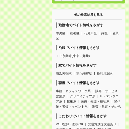
他の検索結果を見る
勤務地でバイト情報をさがす
中央区
稲毛区
花見川区
緑区
若葉
区
沿線でバイト情報をさがす
ＪＲ京葉線(東京－蘇我)
駅でバイト情報をさがす
海浜幕張駅
稲毛海岸駅
検見川浜駅
職種でバイト情報をさがす
事務・オフィスワーク系
販売・サービス・
営業系
クリエイティブ系
IT・エンジニ
ア系
技術系
医療・介護・福祉系
軽作
業・警備・イベント系
調査・教育・その他
こだわりでバイト情報をさがす
WEB登録・面接OK
交通費別途支給あり