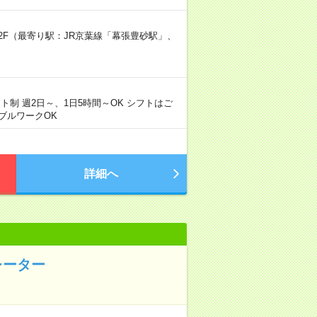
心2F（最寄り駅：JR京葉線「幕張豊砂駅」、
シフト制 週2日～、1日5時間～OK シフトはご
ブルワークOK
詳細へ
レーター