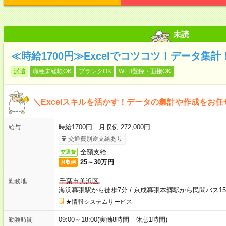
未読
≪時給1700円≫Excelでコツコツ！データ集
派遣
職種未経験OK
ブランクOK
WEB登録・面接OK
＼Excelスキルを活かす！データの集計や作成をお
時給1700円 月収例 272,000円
給与
交通費別途支給あり
全額支給
交通費
25～30万円
月収例
千葉市美浜区
勤務地
海浜幕張駅から徒歩7分
/
京成幕張本郷駅から民間バス1
★情報システムサービス
09:00～18:00(実働8時間 休憩1時間)
勤務時間