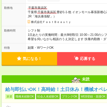
千葉市美浜区
勤務地
千葉県
千葉市美浜区
豊砂1-1-他 イオンモール幕張新都
JR「海浜幕張駅」）
株式会社ＦａｓｔＢｅａｕｔｙ
シフト制
勤務時間
1日あたりの実働時間：最大8時間/日 10:00～21:00の
希望を伺いながら相談のうえ決定します 扶養内勤務・ダ
副業・WワークOK
特徴
気になる！
応募する
未読
給与即払いOK！高時給！土日休み！機械オペ
派遣
職種未経験OK
社会人未経験OK
ブランクOK
WEB登録・面接OK