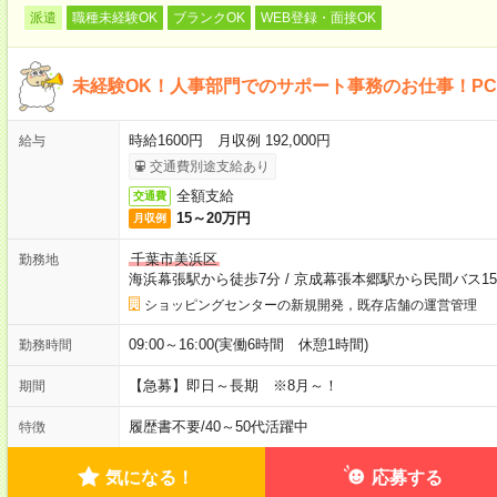
派遣
職種未経験OK
ブランクOK
WEB登録・面接OK
未経験OK！人事部門でのサポート事務のお仕事！PC
時給1600円 月収例 192,000円
給与
交通費別途支給あり
全額支給
交通費
15～20万円
月収例
千葉市美浜区
勤務地
海浜幕張駅から徒歩7分
/
京成幕張本郷駅から民間バス1
ショッピングセンターの新規開発，既存店舗の運営管理
09:00～16:00(実働6時間 休憩1時間)
勤務時間
【急募】即日～長期 ※8月～！
期間
履歴書不要
/
40～50代活躍中
特徴
気になる！
応募する