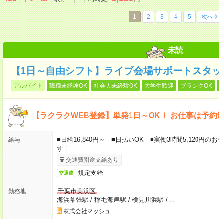
1
2
3
4
5
次へ
未読
【1日～自由シフト】ライブ会場サポートスタッ
アルバイト
職種未経験OK
社会人未経験OK
大学生歓迎
ブランクOK
【ラクラクWEB登録】単発1日～OK！ お仕事は予
■日給16,840円～ ■日払いOK ■実働3時間5,120
給与
す！
交通費別途支給あり
規定支給
交通費
千葉市美浜区
勤務地
海浜幕張駅
/
稲毛海岸駅
/
検見川浜駅
/
…
株式会社マッシュ