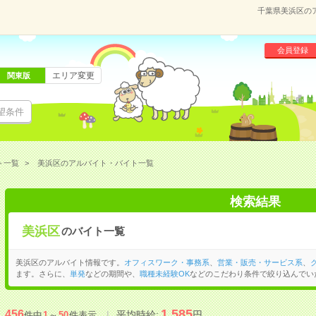
千葉県美浜区の
会員登録
エリア変更
関東版
望条件
ト一覧
美浜区のアルバイト・バイト一覧
検索結果
美浜区
のバイト一覧
美浜区のアルバイト情報です。
オフィスワーク・事務系
、
営業・販売・サービス系
、
ます。さらに、
単発
などの期間や、
職種未経験OK
などのこだわり条件で絞り込んでい
1,585
456
平均時給:
円
件中
1
～
50
件表示