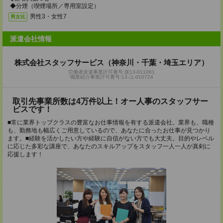
◆分煙（喫煙場所／専用室設定）
男性3・女性7
男女比
派遣会社情報
株式会社スタッフサービス（神奈川・千葉・埼玉エリア）
労働者派遣事業許可番号:派13-011061
職業紹介事業許可番号:13-ユ-010724
取引先事業所数は4万件以上！オー人事のスタッフサー
ビスです！
■常に業界トップクラスの豊富なお仕事情報を有する派遣会社。業界も、職種
も、勤務地も幅広くご用意しているので、あなたに合ったお仕事が見つかり
ます。■経験を活かしたい方や経験に自信がない方でも大丈夫。目的やレベル
に応じた多彩な講座で、あなたのスキルアップをスタッフ一人一人が真剣に
応援します！