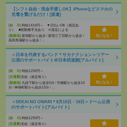
【シフト自由・現金手渡しOK】iPhoneなどスマホの
充電を繋げるだけ！[派遣]
[給 与]
時給1414円～ ▼日払いOK（規定あ
り） ■初勤務手当あり ※規定による
[勤務地]
新宿駅から徒歩
/
新宿三丁目駅から徒歩
/
気になる！
高田馬場駅から徒歩
/
…
＜日本を代表するバンド＊サカナクション＞ツアー
公演のサポートバイト＠日本武道館[アルバイト]
[給 与]
時給1250円～
[交通費]
支給（規定有り）
気になる！
[勤務地]
九段下駅から徒歩5分
/
竹橋駅から徒歩10
分
/
神保町駅から徒歩15分
/
…
＜SEKAI NO OWARI＊8月15日・16日＞ドーム公演
のサポートバイト[アルバイト]
[給 与]
時給1250円～
[交通費]
支給（規定有り）