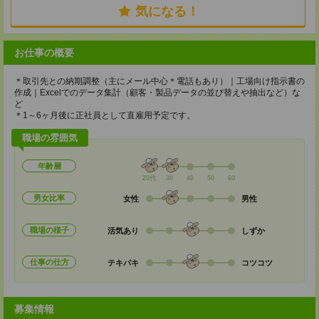
気になる！
お仕事の概要
＊取引先との納期調整（主にメール中心＊電話もあり）｜工場向け指示書の
作成｜Excelでのデータ集計（顧客・製品データの並び替えや抽出など）な
ど
＊1～6ヶ月後に正社員として直雇用予定です。
職場の雰囲気
年齢層
20代
30
40
50
60
男女比率
女性
男性
職場の様子
活気あり
しずか
仕事の仕方
テキパキ
コツコツ
募集情報