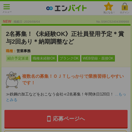
0
メニュー
気になる！
ログイン
NEW
掲載日 :2026
/
08
/
04
No.SSKCS2404399968
2名募集！《未経験OK》正社員登用予定＊賞
与2回あり＊納期調整など
職種：
営業事務
紹介予定派遣
職種未経験OK
ブランクOK
WEB登録・面接OK
複数名の募集！ＯＪＴしっかりで業務習得しやすい
です！
≫鉄鋼の加工などをおこなう会社≪2名募集！年間休日120日！
...もっ
とみる
応募ページへ