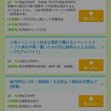
[給 与]
時給2500円 月収例 35万円 時給2500円×
実働7h×週5日×4週+残業3h ※月収例を保証するも
のではありません。※給与即受取りサービス利用可
（利用条件有）
気になる！
[交通費]
1ヶ月3万円を上限として実費支給
[月収例]
30万円～
[勤務地]
五井駅からバス15分
人気イベントも！好きな場所で働けるイベントスタ
ッフ☆来社不要！働いたその日に給料もらえる日払
い/T1[アルバイト]
[給 与]
日給13,000円～
[勤務地]
東京都豊島区南池袋（最寄り駅：池袋駅）
気になる！
給与即払いOK！高時給！土日休み！袋詰め作業など
[派遣]
[給 与]
時給1500円
[交通費]
交通費支給有り
気になる！
[勤務地]
君津駅から車9分