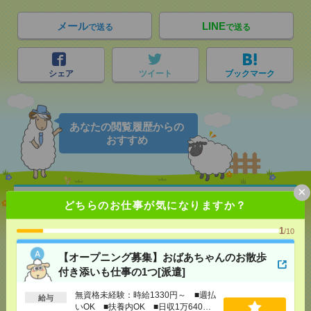
メール
LINE
で送る
で送る
シェア
ツイート
ブックマーク
あなたの閲覧履歴からの
おすすめ
×
【オープニング募集】おばあちゃんのお散歩付き添
どちらのお仕事が気になりますか？
いも仕事の1つ[派遣]
1
/10
[給 与]
無資格未経験：時給1330円～ ■週払い
OK ■扶養内OK ■日収1万640円以上
【オープニング募集】おばあちゃんのお散歩
[交通費]
交通費全額支給
気になる！
付き添いも仕事の1つ[派遣]
[勤務地]
海浜幕張駅
/
稲毛海岸駅
/
検見川浜駅
無資格未経験：時給1330円～ ■週払
給与
いOK ■扶養内OK ■日収1万640円