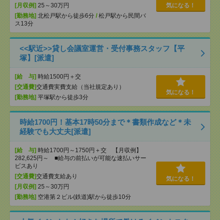
[月収例]
25～30万円
気になる！
[勤務地]
北松戸駅から徒歩6分
/
松戸駅から民間バ
ス13分
<<駅近>>貸し会議室運営・受付事務スタッフ【平
塚】[派遣]
[給 与]
時給1500円＋交
[交通費]
交通費実費支給（当社規定あり）
気になる！
[勤務地]
平塚駅から徒歩3分
時給1700円！基本17時50分まで＊書類作成など＊未
経験でも大丈夫[派遣]
[給 与]
時給1700円～1750円＋交 【月収例】
282,625円～ ■給与の前払いが可能な速払いサー
ビスあり
[交通費]
交通費支給あり
気になる！
[月収例]
25～30万円
[勤務地]
空港第２ビル(鉄道)駅から徒歩10分