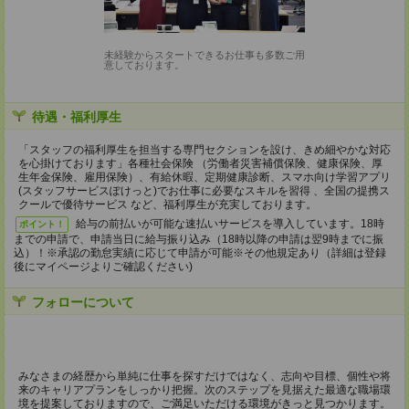
未経験からスタートできるお仕事も多数ご用
意しております。
待遇・福利厚生
「スタッフの福利厚生を担当する専門セクションを設け、きめ細やかな対応
を心掛けております」各種社会保険 （労働者災害補償保険、健康保険、厚
生年金保険、雇用保険）、有給休暇、定期健康診断、スマホ向け学習アプリ
(スタッフサービスぽけっと)でお仕事に必要なスキルを習得 、全国の提携ス
クールで優待サービス など、福利厚生が充実しております。
給与の前払いが可能な速払いサービスを導入しています。18時
ポイント！
までの申請で、申請当日に給与振り込み（18時以降の申請は翌9時までに振
込）！※承認の勤怠実績に応じて申請が可能※その他規定あり（詳細は登録
後にマイページよりご確認ください)
フォローについて
みなさまの経歴から単純に仕事を探すだけではなく、志向や目標、個性や将
来のキャリアプランをしっかり把握。次のステップを見据えた最適な職場環
境を提案しておりますので、ご満足いただける環境がきっと見つかります。