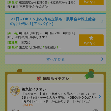
気になる！
[勤務地]
後楽園駅から徒歩5分
/
水道橋駅から徒歩5
分
/
春日(東京都)駅から徒歩7分
＜1日～OK！＞あの有名企業も！展示会や株主総会
のお手伝い！[アルバイト]
[給 与]
■日給16,840円～ ■日払いOK ■実働3時
間5,120円のお仕事あります！
[交通費]
一部支給
気になる！
[勤務地]
東京駅
/
水道橋駅
/
有楽町駅
/
…
すべて見る
編集部イチオシ
【完全在宅！】難しい業務なし＆電話なし！ゆっくりの
11時～時短＊データ入力・事務、＜SEKAI NO OWARI＊
8月15日・16日＞ドーム公演のサポートバイトなど
(8/7UP!)