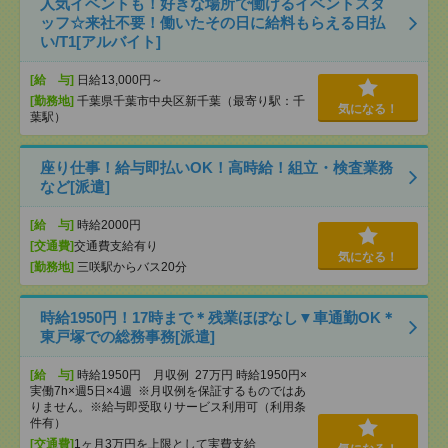
人気イベントも！好きな場所で働けるイベントスタ
ッフ☆来社不要！働いたその日に給料もらえる日払
い/T1[アルバイト]
[給 与]
日給13,000円～
[勤務地]
千葉県千葉市中央区新千葉（最寄り駅：千
気になる！
葉駅）
座り仕事！給与即払いOK！高時給！組立・検査業務
など[派遣]
[給 与]
時給2000円
[交通費]
交通費支給有り
気になる！
[勤務地]
三咲駅からバス20分
時給1950円！17時まで＊残業ほぼなし▼車通勤OK＊
東戸塚での総務事務[派遣]
[給 与]
時給1950円 月収例 27万円 時給1950円×
実働7h×週5日×4週 ※月収例を保証するものではあ
りません。※給与即受取りサービス利用可（利用条
件有）
[交通費]
1ヶ月3万円を上限として実費支給