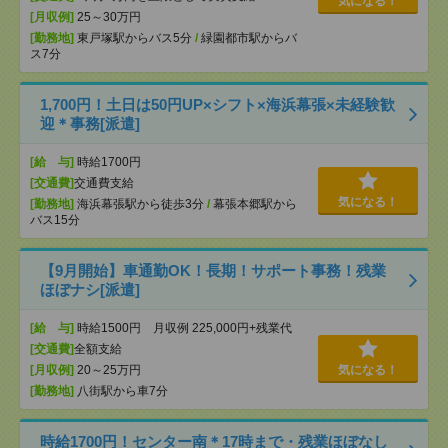
気になる！
[月収例]
25～30万円
[勤務地]
東戸塚駅からバス5分
/
緑園都市駅からバ
ス7分
1,700円！土日は50円UP×シフト×海浜幕張×未経験歓
迎＊事務[派遣]
[給 与]
時給1700円
[交通費]
交通費支給
気になる！
[勤務地]
海浜幕張駅から徒歩3分
/
幕張本郷駅から
バス15分
【9月開始】車通勤OK！長期！サポート事務！残業
ほぼナシ[派遣]
[給 与]
時給1500円 月収例 225,000円+残業代
[交通費]
全額支給
[月収例]
20～25万円
気になる！
[勤務地]
八街駅から車7分
時給1700円！センター南＊17時まで・残業ほぼなし