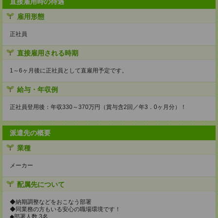
直接雇用時の待遇
雇用形態
正社員
直接雇用される時期
1～6ヶ月後に正社員として直雇用予定です。
給与・年収例
正社員登用後：年収330～370万円（賞与含2回／年3．0ヶ月分）！
派遣先の概要
業種
メーカー
配属先について
◆納期調整などをおこなう部署
◆同業務の方もいる安心の職場環境です！
◆部署人数 3名