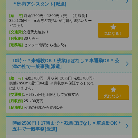
＊部内アシスタント[派遣]
[給 与]
時給1700円～1800円＋交 【月収例】
325,125円～ ■給与の前払いが可能な速払いサー
ビスあり
[交通費]
交通費支給あり
気になる！
[月収例]
30万円～
[勤務地]
センター南駅から徒歩5分
10時～＊未経験OK！残業ほぼなし▼車通勤OK＊公
津の杜で一般事務[派遣]
[給 与]
時給1700円 月収例 26万円 時給1700円×
実働7h50m×週5日×4週 ※月収例を保証するもので
はありません。
[交通費]
1ヶ月3万円を上限として実費支給
気になる！
[月収例]
25～30万円
[勤務地]
公津の杜駅から徒歩1分
時給2500円！17時まで＊残業ほぼなし▼車通勤OK＊
五井で一般事務[派遣]