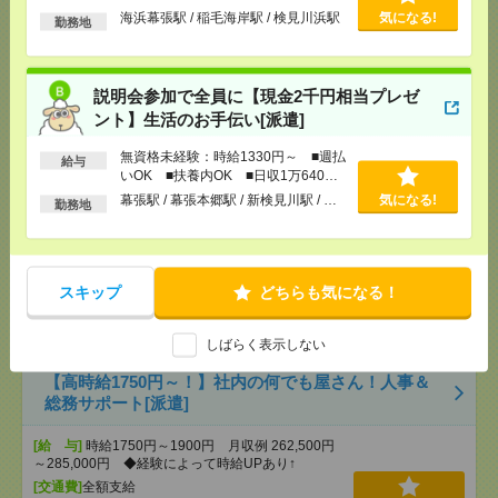
説明会参加で全員に【現金2千円相当プレゼント】生
以上
海浜幕張駅 / 稲毛海岸駅 / 検見川浜駅
気になる!
勤務地
活のお手伝い[派遣]
[給 与]
無資格未経験：時給1330円～ ■週払い
OK ■扶養内OK ■日収1万640円以上
説明会参加で全員に【現金2千円相当プレゼ
[交通費]
交通費全額支給
気になる！
ント】生活のお手伝い[派遣]
[勤務地]
幕張駅
/
幕張本郷駅
/
新検見川駅
/
…
無資格未経験：時給1330円～ ■週払
給与
いOK ■扶養内OK ■日収1万640円
正社員登用実績あり＊【オシャレ環境×服自由！】時
以上
幕張駅 / 幕張本郷駅 / 新検見川駅 / …
気になる!
勤務地
間に追われずのびのび＊事務サポ[派遣]
[給 与]
時給1600円 月収例 224,000円
[交通費]
全額支給
スキップ
どちらも気になる！
[月収例]
20～25万円
気になる！
[勤務地]
千葉駅から徒歩7分
/
東千葉駅から徒歩6分
しばらく表示しない
【高時給1750円～！】社内の何でも屋さん！人事＆
総務サポート[派遣]
[給 与]
時給1750円～1900円 月収例 262,500円
～285,000円 ◆経験によって時給UPあり↑
[交通費]
全額支給