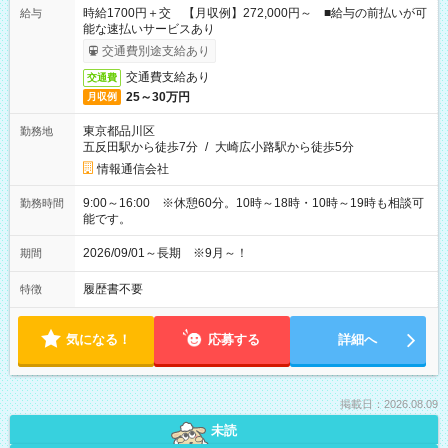
時給1700円＋交 【月収例】272,000円～ ■給与の前払いが可
給与
能な速払いサービスあり
交通費別途支給あり
交通費支給あり
交通費
25～30万円
月収例
東京都品川区
勤務地
五反田駅から徒歩7分
/
大崎広小路駅から徒歩5分
情報通信会社
9:00～16:00 ※休憩60分。10時～18時・10時～19時も相談可
勤務時間
能です。
2026/09/01～長期 ※9月～！
期間
履歴書不要
特徴
気になる！
応募する
詳細へ
掲載日：2026.08.09
未読