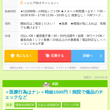
＜シニア向けマンション＞
★1日6時間～の時短シフトOK ★スタート時間選べます！ 7:00～
勤務時間
16:00 9:00～17:00 11:00～19:00 など 残業なし！ ※Wワークの
場合、他のお仕事と合わせ週40時間超の就業はご案内できませ
ん ※法令に基づき、週20時間以上勤務は社会保険への加入対象
開始日はご相談ください！ ★急募 ★職場が気に入れば、長期
期間
となります ※労働者派遣法（日雇い派遣の原則禁止）により、
でも働けます！
短時間・短期間の就業はご案内が難しい場合があります
日払いOK
/
履歴書不要
/
40～50代活躍中
/
副業・WワークOK
/
特徴
服装自由
/
シフト勤務
/
10名以上の大量募集
/
電話対応なし
/
パ
ソコンスキル不要
気になる！
応募する
詳細へ
掲載元企業名
マンパワーグループ株式会社 ケアサービス事業部 （医療福祉介護関連）
掲載日：2026.08.04
未読
＜医療行為はナシ＞時給1500円！病院で備品のチ
ェックなど
派遣
職種未経験OK
社会人未経験OK
ブランクOK