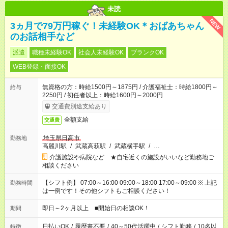
未読
NEW
3ヵ月で79万円稼ぐ！未経験OK＊おばあちゃん
のお話相手など
派遣
職種未経験OK
社会人未経験OK
ブランクOK
WEB登録・面接OK
無資格の方：時給1500円～1875円 / 介護福祉士：時給1800円～
給与
2250円 / 初任者以上：時給1600円～2000円
交通費別途支給あり
全額支給
交通費
埼玉県日高市
勤務地
高麗川駅
/
武蔵高萩駅
/
武蔵横手駅
/
…
介護施設や病院など ★自宅近くの施設がいいなど勤務地ご
相談ください
【シフト例】 07:00～16:00 09:00～18:00 17:00～09:00 ※ 上記
勤務時間
は一例です！その他シフトもご相談ください！
即日～2ヶ月以上 ■開始日の相談OK！
期間
日払いOK
/
履歴書不要
/
40～50代活躍中
/
シフト勤務
/
10名以
特徴