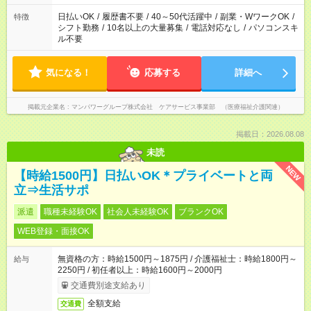
派遣法（日雇い派遣の原則禁止）により、短時間・短期間の就
業はご案内が難しい場合があります
日払いOK
/
履歴書不要
/
40～50代活躍中
/
副業・WワークOK
/
特徴
シフト勤務
/
10名以上の大量募集
/
電話対応なし
/
パソコンスキ
ル不要
気になる！
応募する
詳細へ
掲載元企業名
マンパワーグループ株式会社 ケアサービス事業部 （医療福祉介護関連）
掲載日：2026.08.08
未読
NEW
【時給1500円】日払いOK＊プライベートと両
立⇒生活サポ
派遣
職種未経験OK
社会人未経験OK
ブランクOK
WEB登録・面接OK
無資格の方：時給1500円～1875円 / 介護福祉士：時給1800円～
給与
2250円 / 初任者以上：時給1600円～2000円
交通費別途支給あり
全額支給
交通費