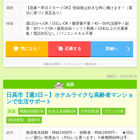
・22:00～翌6:00 など 上記以外の時間で相談可能なお仕事も！
あなたの希望を教えてください！
【急募＊即日スタートOK】登録後は好きな時に働けます！（業
期間
法に基づく規定あり）
週1日からOK
/
日払いOK
/
履歴書不要
/
40～50代活躍中
/
副
特徴
業・WワークOK
/
服装自由
/
シフト勤務
/
10名以上の大量募
集
/
電話対応なし
/
パソコンスキル不要
気になる！
応募する
詳細へ
掲載元企業名
テイケイトレード株式会社
掲載日：2026.08.05
未読
日高市【週3日～】ホテルライクな高齢者マンショ
ンで生活サポート
派遣
職種未経験OK
社会人未経験OK
大学生歓迎
ブランクOK
WEB登録・面接OK
無資格未経験：時給1600円～ 経験者：時給1800円～ ★日払
給与
い／週払い制度あり（月払いも選べます）※稼働開始時は手続き