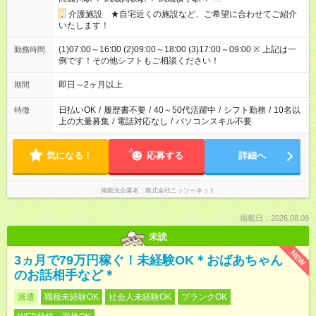
介護施設 ★自宅近くの施設など、ご希望に合わせてご紹介
いたします！
(1)07:00～16:00 (2)09:00～18:00 (3)17:00～09:00 ※ 上記は一
勤務時間
例です！その他シフトもご相談ください！
即日～2ヶ月以上
期間
日払いOK
/
履歴書不要
/
40～50代活躍中
/
シフト勤務
/
10名以
特徴
上の大量募集
/
電話対応なし
/
パソコンスキル不要
気になる！
応募する
詳細へ
掲載元企業名
株式会社ニッソーネット
掲載日：2026.08.08
未読
NEW
3ヵ月で79万円稼ぐ！未経験OK＊おばあちゃん
のお話相手など＊
派遣
職種未経験OK
社会人未経験OK
ブランクOK