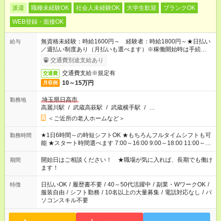
派遣
職種未経験OK
社会人未経験OK
大学生歓迎
ブランクOK
WEB登録・面接OK
無資格未経験：時給1600円～ 経験者：時給1800円～★日払い
給与
／週払い制度あり（月払いも選べます）※稼働開始時は手続き完
了次第のお支払いとなります。
交通費別途支給あり
交通費支給※規定有
交通費
10～15万円
月収例
埼玉県日高市
勤務地
高麗川駅
/
武蔵高萩駅
/
武蔵横手駅
/
…
＜ご近所の老人ホームなど＞
★1日6時間～の時短シフトOK ★もちろんフルタイムシフトも可
勤務時間
能 ★スタート時間選べます 7:00～16:00 9:00～18:00 11:00～
20:00 など 残業なし！ ※Wワークの場合、他のお仕事と合わせ
週40時間超の就業はご案内できません ※法令に基づき、週20時
開始日はご相談ください！ ★職場が気に入れば、長期でも働け
期間
間以上勤務は社会保険への加入対象となります ※労働者派遣法
ます！
（日雇い派遣の原則禁止）により、短時間・短期間の就業はご
案内が難しい場合があります
日払いOK
/
履歴書不要
/
40～50代活躍中
/
副業・WワークOK
/
特徴
服装自由
/
シフト勤務
/
10名以上の大量募集
/
電話対応なし
/
パ
ソコンスキル不要