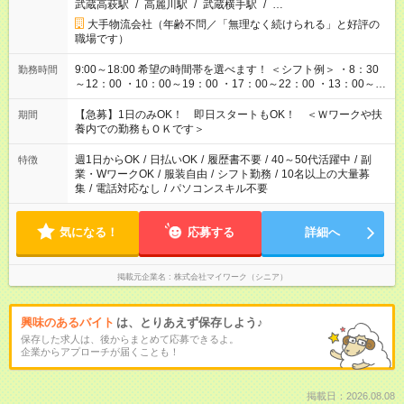
武蔵高萩駅
/
高麗川駅
/
武蔵横手駅
/
…
大手物流会社（年齢不問／「無理なく続けられる」と好評の
職場です）
9:00～18:00 希望の時間帯を選べます！ ＜シフト例＞ ・8：30
勤務時間
～12：00 ・10：00～19：00 ・17：00～22：00 ・13：00～
22：00 ・22：00～翌6：00 など
【急募】1日のみOK！ 即日スタートもOK！ ＜Ｗワークや扶
期間
養内での勤務もＯＫです＞
週1日からOK
/
日払いOK
/
履歴書不要
/
40～50代活躍中
/
副
特徴
業・WワークOK
/
服装自由
/
シフト勤務
/
10名以上の大量募
集
/
電話対応なし
/
パソコンスキル不要
気になる！
応募する
詳細へ
掲載元企業名
株式会社マイワーク（シニア）
興味のあるバイト
は、とりあえず保存しよう♪
保存した求人は、後からまとめて応募できるよ。
企業からアプローチが届くことも！
掲載日：2026.08.08