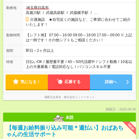
埼玉県日高市
勤務地
高麗川駅
/
武蔵高萩駅
/
武蔵横手駅
/
…
介護施設 ★自宅近くの施設など、ご希望に合わせてご紹介
いたします！
【シフト例】 07:00～16:00 09:00～18:00 17:00～09:00 ※ 上記
勤務時間
は一例です！その他シフトもご相談ください！
即日～2ヶ月以上
期間
日払いOK
/
履歴書不要
/
40～50代活躍中
/
シフト勤務
/
10名以
特徴
上の大量募集
/
電話対応なし
/
パソコンスキル不要
気になる！
応募する
詳細へ
掲載元企業名
株式会社ニッソーネット
掲載日：2026.08.06
未読
NEW
【毎週お給料振り込み可能＊週払い】おばあち
ゃんの生活サポート