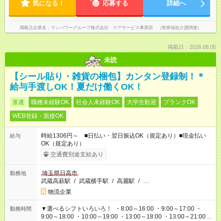
気になる！
応募する
詳細へ
掲載元企業名
マンパワーグループ株式会社 ケアサービス事業部 （医療福祉介護関連）
掲載日：2026.08.05
未読
【シール貼り・雑貨の梱包】カンタン登録制！＊
給与手渡しOK！夏だけ働くOK！
派遣
職種未経験OK
社会人未経験OK
大学生歓迎
ブランクOK
WEB登録・面接OK
時給1306円～ ■日払い・翌日振込OK（規定あり）■現金払い
給与
OK（規定あり）
交通費別途支給あり
埼玉県日高市
勤務地
武蔵高萩駅
/
武蔵横手駅
/
高麗駅
/
…
物流企業
▼選べるシフトいろいろ！ ・8:00～16:00 ・9:00～17:00 ・
勤務時間
9:00～18:00 ・10:00～19:00 ・13:00～18:00 ・13:00～21:00