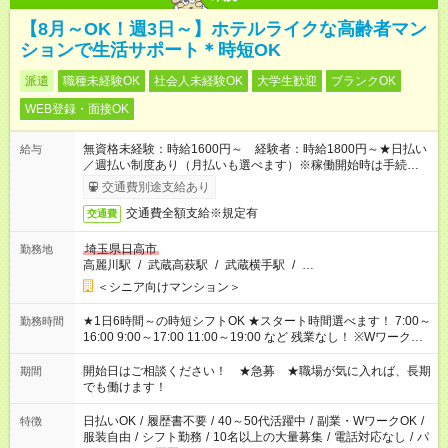
【8月～OK！週3日～】ホテルライクな高齢者マン
ションで生活サポート＊時短OK
派遣
職種未経験OK
社会人未経験OK
大学生歓迎
ブランクOK
WEB登録・面接OK
無資格未経験：時給1600円～ 経験者：時給1800円～★日払い
給与
／週払い制度あり（月払いも選べます）※稼働開始時は手続き完
了次第のお支払いとなります。
交通費別途支給あり
交通費全額支給※規定有
交通費
埼玉県日高市
勤務地
高麗川駅
/
武蔵高萩駅
/
武蔵横手駅
/
…
＜シニア向けマンション＞
★1日6時間～の時短シフトOK ★スタート時間選べます！ 7:00～
勤務時間
16:00 9:00～17:00 11:00～19:00 など 残業なし！ ※Wワークの
場合、他のお仕事と合わせ週40時間超の就業はご案内できませ
ん ※法令に基づき、週20時間以上勤務は社会保険への加入対象
開始日はご相談ください！ ★急募 ★職場が気に入れば、長期
期間
となります ※労働者派遣法（日雇い派遣の原則禁止）により、
でも働けます！
短時間・短期間の就業はご案内が難しい場合があります
日払いOK
/
履歴書不要
/
40～50代活躍中
/
副業・WワークOK
/
特徴
服装自由
/
シフト勤務
/
10名以上の大量募集
/
電話対応なし
/
パ