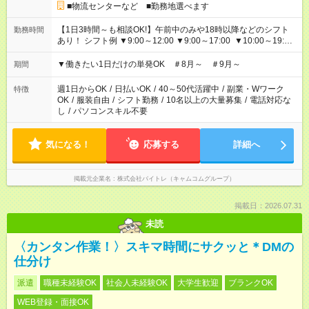
■物流センターなど ■勤務地選べます
【1日3時間～も相談OK!】午前中のみや18時以降などのシフト
勤務時間
あり！ シフト例 ▼9:00～12:00 ▼9:00～17:00 ▼10:00～19:00
▼18:00～21:00
▼働きたい1日だけの単発OK ＃8月～ ＃9月～
期間
週1日からOK
/
日払いOK
/
40～50代活躍中
/
副業・Wワーク
特徴
OK
/
服装自由
/
シフト勤務
/
10名以上の大量募集
/
電話対応な
し
/
パソコンスキル不要
気になる！
応募する
詳細へ
掲載元企業名
株式会社バイトレ（キャムコムグループ）
掲載日：2026.07.31
未読
〈カンタン作業！〉スキマ時間にサクッと＊DMの
仕分け
派遣
職種未経験OK
社会人未経験OK
大学生歓迎
ブランクOK
WEB登録・面接OK