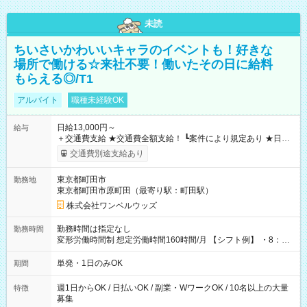
未読
ちいさいかわいいキャラのイベントも！好きな
場所で働ける☆来社不要！働いたその日に給料
もらえる◎/T1
アルバイト
職種未経験OK
日給13,000円～
給与
＋交通費支給 ★交通費全額支給！ ┗案件により規定あり ★日払
いOK！（規定あり） ┗働いたその日に現金GET♪ お仕事後はコ
交通費別途支給あり
ンビニATMから 日払い分を引き落とせます！ 【試用期間】試
用期間なし
東京都町田市
勤務地
東京都町田市原町田（最寄り駅：町田駅）
株式会社ワンベルウッズ
勤務時間は指定なし
勤務時間
変形労働時間制 想定労働時間160時間/月 【シフト例】 ・8：00
～21：00
単発・1日のみOK
期間
週1日からOK / 日払いOK / 副業・WワークOK / 10名以上の大量
特徴
募集