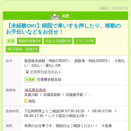
掲載日：2026.07.31
未読
【未経験OK!】病院で車いすを押したり、移動の
お手伝いなどをお任せ！
派遣
職種未経験OK
社会人未経験OK
ブランクOK
WEB登録・面接OK
無資格未経験：時給1350円～ 経験者：時給1500円～ ※前払
給与
い・日払い・週払いOK
交通費別途支給あり
交通費全額支給
交通費
埼玉県日高市
勤務地
高麗川駅
/
武蔵高萩駅
/
武蔵横手駅
/
…
病院
下記時間帯よりご相談OK 07:30-16:30 / 08:00-17:00 /
勤務時間
08:30-17:30 ＊シフト固定の相談もOK！
長期のお仕事です。開始日はご相談ください！ ※急募
期間