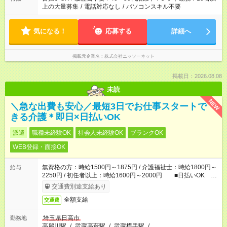
上の大量募集
/
電話対応なし
/
パソコンスキル不要
気になる！
応募する
詳細へ
掲載元企業名
株式会社ニッソーネット
掲載日：2026.08.08
未読
NEW
＼急な出費も安心／最短3日でお仕事スタートで
きる介護＊即日×日払いOK
派遣
職種未経験OK
社会人未経験OK
ブランクOK
WEB登録・面接OK
無資格の方：時給1500円～1875円 / 介護福祉士：時給1800円～
給与
2250円 / 初任者以上：時給1600円～2000円 ■日払いOK ■
日収例：1万2000円（時給1500円×8h）
交通費別途支給あり
全額支給
交通費
埼玉県日高市
勤務地
高麗川駅
/
武蔵高萩駅
/
武蔵横手駅
/
…