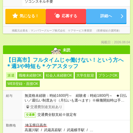
ソコンスキル不要
気になる！
応募する
詳細へ
掲載元企業名
マンパワーグループ株式会社 ケアサービス事業部 （医療福祉介護関連）
掲載日：2026.08.04
未読
【日高市】フルタイムじゃ働けない！という方へ
＊週3や時短も＊ケアスタッフ
派遣
職種未経験OK
社会人未経験OK
大学生歓迎
ブランクOK
WEB登録・面接OK
無資格未経験：時給1600円～ 経験者：時給1800円～ ★日払
給与
い／週払い制度あり（月払いも選べます）※稼働開始時は手続き
完了次第のお支払いとなります。
交通費別途支給あり
交通費全額支給※規定有
交通費
埼玉県日高市
勤務地
高麗川駅
/
武蔵高萩駅
/
武蔵横手駅
/
…