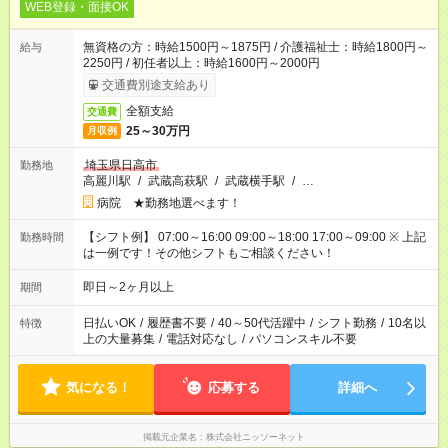
WEB登録・面接OK
無資格の方：時給1500円～1875円 / 介護福祉士：時給1800円～
給与
2250円 / 初任者以上：時給1600円～2000円
交通費別途支給あり
全額支給
交通費
25～30万円
月収例
埼玉県日高市
勤務地
高麗川駅
/
武蔵高萩駅
/
武蔵横手駅
/
…
病院 ★勤務地選べます！
【シフト例】 07:00～16:00 09:00～18:00 17:00～09:00 ※ 上記
勤務時間
は一例です！その他シフトもご相談ください！
即日～2ヶ月以上
期間
日払いOK
/
履歴書不要
/
40～50代活躍中
/
シフト勤務
/
10名以
特徴
上の大量募集
/
電話対応なし
/
パソコンスキル不要
気になる！
応募する
詳細へ
掲載元企業名
株式会社ニッソーネット