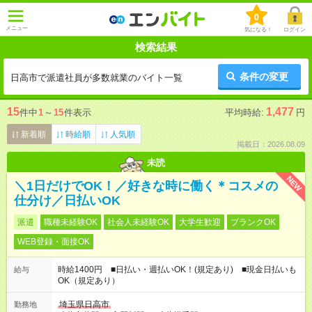
0
メニュー
気になる！
ログイン
検索結果
条件の変更
日高市で派遣社員が多数就業のバイト一覧
15
1,477
件中
1
～
15
件表示
平均時給:
円
新着順
時給順
人気順
掲載日：2026.08.09
未読
NEW
＼1日だけでOK！／好きな時に働く＊コスメの
仕分け／日払いOK
派遣
職種未経験OK
社会人未経験OK
大学生歓迎
ブランクOK
WEB登録・面接OK
時給1400円 ■日払い・週払いOK！(規定あり) ■現金日払いも
給与
OK（規定あり）
埼玉県日高市
勤務地