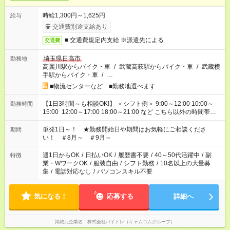
時給1,300円～1,625円
給与
交通費別途支給あり
■ 交通費規定内支給 ※派遣先による
交通費
埼玉県日高市
勤務地
高麗川駅からバイク・車
/
武蔵高萩駅からバイク・車
/
武蔵横
手駅からバイク・車
/
…
■物流センターなど ■勤務地選べます
【1日3時間～も相談OK!】 ＜シフト例＞ 9:00～12:00 10:00～
勤務時間
15:00 12:00～17:00 18:00～21:00 など こちら以外の時間帯も
お気軽にご相談ください！
単発1日～！ ★勤務開始日や期間はお気軽にご相談くださ
期間
い！ ＃8月～ ＃9月～
週1日からOK
/
日払いOK
/
履歴書不要
/
40～50代活躍中
/
副
特徴
業・WワークOK
/
服装自由
/
シフト勤務
/
10名以上の大量募
集
/
電話対応なし
/
パソコンスキル不要
気になる！
応募する
詳細へ
掲載元企業名
株式会社バイトレ（キャムコムグループ）