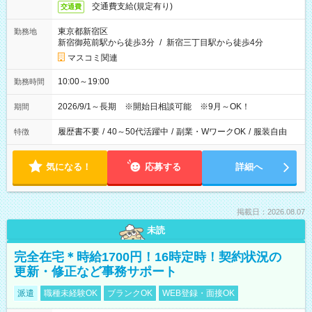
交通費支給(規定有り)
交通費
東京都新宿区
勤務地
新宿御苑前駅から徒歩3分
/
新宿三丁目駅から徒歩4分
マスコミ関連
10:00～19:00
勤務時間
2026/9/1～長期 ※開始日相談可能 ※9月～OK！
期間
履歴書不要
/
40～50代活躍中
/
副業・WワークOK
/
服装自由
特徴
気になる！
応募する
詳細へ
掲載日：2026.08.07
未読
完全在宅＊時給1700円！16時定時！契約状況の
更新・修正など事務サポート
派遣
職種未経験OK
ブランクOK
WEB登録・面接OK