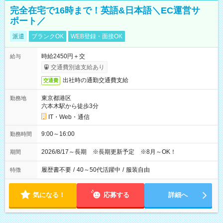
完全在宅で16時まで！英語&日本語＼EC運営サ
ポート／
派遣
ブランクOK
WEB登録・面接OK
時給2450円＋交
給与
交通費別途支給あり
出社時の通勤交通費支給
交通費
東京都港区
勤務地
六本木駅から徒歩3分
IT・Web・通信
9:00～16:00
勤務時間
2026/8/17～長期 ※長期更新予定 ※8月～OK！
期間
履歴書不要
/
40～50代活躍中
/
服装自由
特徴
気になる！
応募する
詳細へ