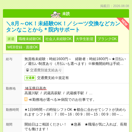
掲載日：2026.08.08
未読
NEW
＼8月～OK！未経験OK！／シーツ交換などカン
タンなことから＊院内サポート
派遣
職種未経験OK
社会人未経験OK
大学生歓迎
ブランクOK
WEB登録・面接OK
無資格未経験：時給1600円～ 経験者：時給1800円～★日払い
給与
／週払い制度あり（月払いも選べます）※稼働開始時は手続き完
了次第のお支払いとなります。
交通費別途支給あり
交通費支給※規定有
交通費
埼玉県日高市
勤務地
高麗川駅
/
武蔵高萩駅
/
武蔵横手駅
/
…
≪勤務地が選べる≫病院でのお仕事です。
★1日6時間～の時短シフトOK ★都合に合わせてシフトが決めら
勤務時間
れます シフト例： 7：00～16：00 9：00～15：00 9：00～
18：00 11：00～20：00 など ※Wワークの場合、他のお仕事と
合わせ週40時間超の就業はご案内できません ※法令に基づき、
開始日はご相談ください！ ★急募 ★職場が気に入れば、長期
期間
週20時間以上勤務は社会保険への加入対象となります ※労働者
でも働けます！