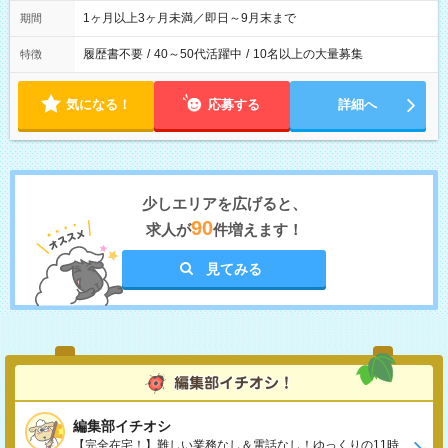
1ヶ月以上3ヶ月未満／即日～9月末まで
期間
履歴書不要
/
40～50代活躍中
/
10名以上の大量募集
特徴
気になる！
応募する
詳細へ
少しエリアを広げると、
90
求人が
件増えます！
見てみる
編集部イチオシ
【完全在宅！】難しい業務なし＆電話なし！ゆっくりの11時