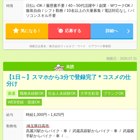
日払いOK
/
履歴書不要
/
40～50代活躍中
/
副業・WワークOK
/
特徴
服装自由
/
シフト勤務
/
10名以上の大量募集
/
電話対応なし
/
パ
ソコンスキル不要
気になる！
応募する
詳細へ
掲載元企業名
株式会社ウィルオブ・ワーク ケアワーク事業部
掲載日：2026.07.31
未読
【1日～】スマホから3分で登録完了＊コスメの仕
分け
派遣
職種未経験OK
社会人未経験OK
大学生歓迎
ブランクOK
WEB登録・面接OK
時給1,300円～1,625円
給与
埼玉県日高市
勤務地
高麗川駅からバイク・車
/
武蔵高萩駅からバイク・車
/
武蔵横
手駅からバイク・車
/
…