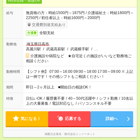
WEB登録・面接OK
無資格の方：時給1500円～1875円 / 介護福祉士：時給1800円～
給与
2250円 / 初任者以上：時給1600円～2000円
交通費別途支給あり
全額支給
交通費
埼玉県日高市
勤務地
高麗川駅
/
武蔵高萩駅
/
武蔵横手駅
/
…
介護施設や病院など ★自宅近くの施設がいいなど勤務地ご
相談ください
【シフト例】 07:00～16:00 09:00～18:00 17:00～09:00 ※ 上記
勤務時間
は一例です！その他シフトもご相談ください！
即日～2ヶ月以上 ■開始日の相談OK！
期間
日払いOK
/
履歴書不要
/
40～50代活躍中
/
シフト勤務
/
10名以
特徴
上の大量募集
/
電話対応なし
/
パソコンスキル不要
気になる！
応募する
詳細へ
掲載元企業名
株式会社ニッソーネット