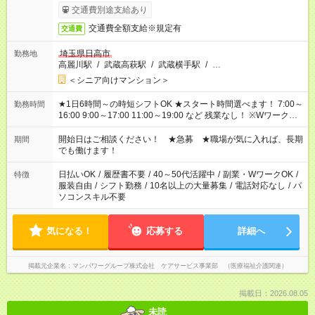
完了次第のお支払いとなります。
交通費別途支給あり
交通費全額支給※規定有
交通費
埼玉県日高市
勤務地
高麗川駅
/
武蔵高萩駅
/
武蔵横手駅
/
…
＜シニア向けマンション＞
★1日6時間～の時短シフトOK ★スタート時間選べます！ 7:00～
勤務時間
16:00 9:00～17:00 11:00～19:00 など 残業なし！ ※Wワークの
場合、他のお仕事と合わせ週40時間超の就業はご案内できませ
ん ※法令に基づき、週20時間以上勤務は社会保険への加入対象
開始日はご相談ください！ ★急募 ★職場が気に入れば、長期
期間
となります ※労働者派遣法（日雇い派遣の原則禁止）により、
でも働けます！
短時間・短期間の就業はご案内が難しい場合があります
日払いOK
/
履歴書不要
/
40～50代活躍中
/
副業・WワークOK
/
特徴
服装自由
/
シフト勤務
/
10名以上の大量募集
/
電話対応なし
/
パ
ソコンスキル不要
気になる！
応募する
詳細へ
掲載元企業名
マンパワーグループ株式会社 ケアサービス事業部 （医療福祉介護関連）
掲載日：2026.08.05
未読