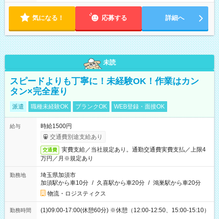
気になる！
応募する
詳細へ
未読
スピードよりも丁寧に！未経験OK！作業はカン
タン×完全座り
派遣
職種未経験OK
ブランクOK
WEB登録・面接OK
時給1500円
給与
交通費別途支給あり
実費支給／当社規定あり。通勤交通費実費支払／上限4
交通費
万円／月※規定あり
埼玉県加須市
勤務地
加須駅から車10分
/
久喜駅から車20分
/
鴻巣駅から車20分
物流・ロジスティクス
(1)09:00-17:00(休憩60分) ※休憩（12:00-12:50、15:00-15:10）
勤務時間