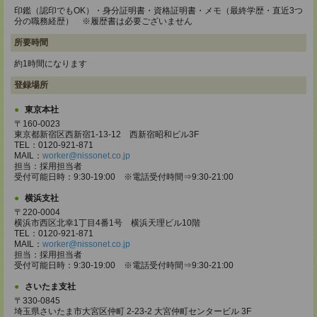
印鑑（認印でもOK）・身分証明書・資格証明書・メモ（最終学歴・直近3つ
分の職務経歴） ※履歴書は必要ございません
所要時間
約1時間になります
登録場所
東京本社
〒160-0023
東京都新宿区西新宿1-13-12 西新宿昭和ビル3F
TEL：0120-921-871
MAIL：
worker@nissonet.co.jp
担当：採用担当者
受付可能日時：9:30-19:00 ※電話受付時間⇒9:30-21:00
横浜支社
〒220-0004
横浜市西区北幸1丁目4番1号 横浜天理ビル10階
TEL：0120-921-871
MAIL：
worker@nissonet.co.jp
担当：採用担当者
受付可能日時：9:30-19:00 ※電話受付時間⇒9:30-21:00
さいたま支社
〒330-0845
埼玉県さいたま市大宮区仲町 2-23-2 大宮仲町センタービル 3F