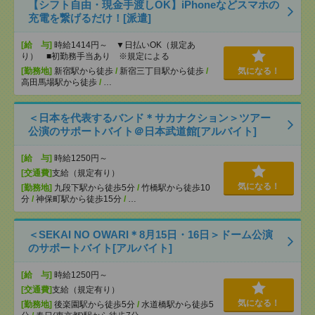
【シフト自由・現金手渡しOK】iPhoneなどスマホの
充電を繋げるだけ！[派遣]
[給 与]
時給1414円～ ▼日払いOK（規定あ
り） ■初勤務手当あり ※規定による
[勤務地]
新宿駅から徒歩
/
新宿三丁目駅から徒歩
/
気になる！
高田馬場駅から徒歩
/
…
＜日本を代表するバンド＊サカナクション＞ツアー
公演のサポートバイト＠日本武道館[アルバイト]
[給 与]
時給1250円～
[交通費]
支給（規定有り）
気になる！
[勤務地]
九段下駅から徒歩5分
/
竹橋駅から徒歩10
分
/
神保町駅から徒歩15分
/
…
＜SEKAI NO OWARI＊8月15日・16日＞ドーム公演
のサポートバイト[アルバイト]
[給 与]
時給1250円～
[交通費]
支給（規定有り）
気になる！
[勤務地]
後楽園駅から徒歩5分
/
水道橋駅から徒歩5