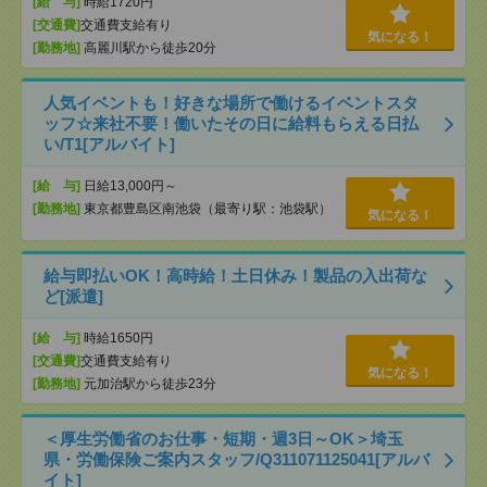
[給 与]
時給1720円
[交通費]
交通費支給有り
気になる！
[勤務地]
高麗川駅から徒歩20分
人気イベントも！好きな場所で働けるイベントスタ
ッフ☆来社不要！働いたその日に給料もらえる日払
い/T1[アルバイト]
[給 与]
日給13,000円～
[勤務地]
東京都豊島区南池袋（最寄り駅：池袋駅）
気になる！
給与即払いOK！高時給！土日休み！製品の入出荷な
ど[派遣]
[給 与]
時給1650円
[交通費]
交通費支給有り
気になる！
[勤務地]
元加治駅から徒歩23分
＜厚生労働省のお仕事・短期・週3日～OK＞埼玉
県・労働保険ご案内スタッフ/Q311071125041[アルバ
イト]