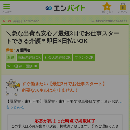
0
メニュー
気になる！
ログイン
NEW
掲載日 :2026
/
08
/
06
No.NISSOETRK-2BAB283
＼急な出費も安心／最短3日でお仕事スター
トできる介護＊即日×日払いOK
職種：
介護関連
派遣
職種未経験OK
社会人未経験OK
ブランクOK
WEB登録・面接OK
すぐ働きたい【最短3日でお仕事スタート】
必要なスキルはありません！
【履歴書・来社不要】履歴書・来社不要で簡単登録です！またお給
...
もっとみる
応募が集まった時点で掲載終了
この求人は応募が集まり次第、掲載終了致します。予めご理解くださ