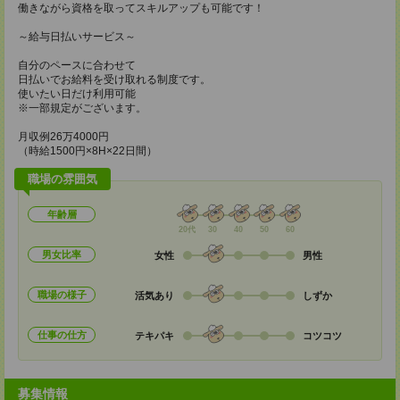
働きながら資格を取ってスキルアップも可能です！
～給与日払いサービス～
自分のペースに合わせて
日払いでお給料を受け取れる制度です。
使いたい日だけ利用可能
※一部規定がございます。
月収例26万4000円
（時給1500円×8H×22日間）
職場の雰囲気
年齢層
20代
30
40
50
60
男女比率
女性
男性
職場の様子
活気あり
しずか
仕事の仕方
テキパキ
コツコツ
募集情報