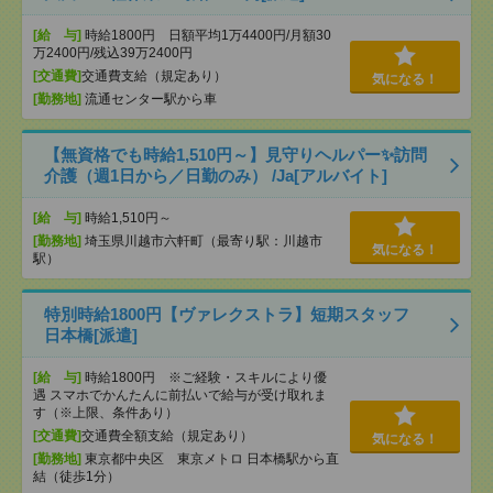
[給 与]
時給1800円 日額平均1万4400円/月額30
万2400円/残込39万2400円
[交通費]
交通費支給（規定あり）
気になる！
[勤務地]
流通センター駅から車
【無資格でも時給1,510円～】見守りヘルパー✨訪問
介護（週1日から／日勤のみ） /Ja[アルバイト]
[給 与]
時給1,510円～
[勤務地]
埼玉県川越市六軒町（最寄り駅：川越市
気になる！
駅）
特別時給1800円【ヴァレクストラ】短期スタッフ
日本橋[派遣]
[給 与]
時給1800円 ※ご経験・スキルにより優
遇 スマホでかんたんに前払いで給与が受け取れま
す（※上限、条件あり）
[交通費]
交通費全額支給（規定あり）
気になる！
[勤務地]
東京都中央区 東京メトロ 日本橋駅から直
結（徒歩1分）