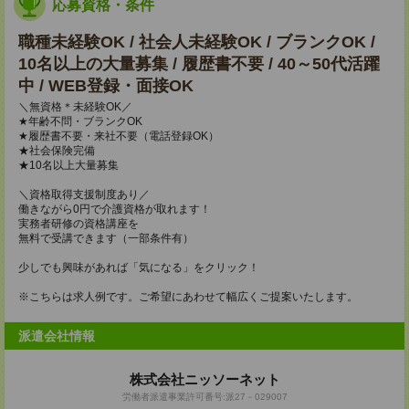
応募資格・条件
職種未経験OK / 社会人未経験OK / ブランクOK /
10名以上の大量募集 / 履歴書不要 / 40～50代活躍
中 / WEB登録・面接OK
＼無資格＊未経験OK／
★年齢不問・ブランクOK
★履歴書不要・来社不要（電話登録OK）
★社会保険完備
★10名以上大量募集
＼資格取得支援制度あり／
働きながら0円で介護資格が取れます！
実務者研修の資格講座を
無料で受講できます（一部条件有）
少しでも興味があれば「気になる」をクリック！
※こちらは求人例です。ご希望にあわせて幅広くご提案いたします。
派遣会社情報
株式会社ニッソーネット
労働者派遣事業許可番号:派27－029007