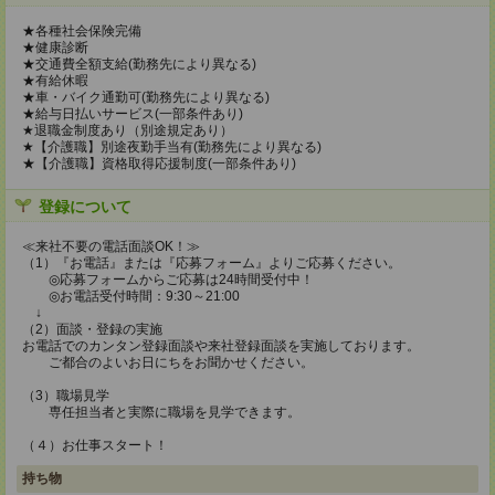
★各種社会保険完備
★健康診断
★交通費全額支給(勤務先により異なる)
★有給休暇
★車・バイク通勤可(勤務先により異なる)
★給与日払いサービス(一部条件あり)
★退職金制度あり（別途規定あり）
★【介護職】別途夜勤手当有(勤務先により異なる)
★【介護職】資格取得応援制度(一部条件あり)
登録について
≪来社不要の電話面談OK！≫
（1）『お電話』または『応募フォーム』よりご応募ください。
◎応募フォームからご応募は24時間受付中！
◎お電話受付時間：9:30～21:00
↓
（2）面談・登録の実施
お電話でのカンタン登録面談や来社登録面談を実施しております。
ご都合のよいお日にちをお聞かせください。
（3）職場見学
専任担当者と実際に職場を見学できます。
（４）お仕事スタート！
持ち物