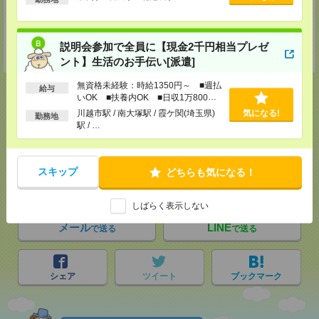
支社内）
TEL：0120-921-871
MAIL：
worker@nissonet.co.jp
担当：採用担当者
説明会参加で全員に【現金2千円相当プレゼ
受付可能日時：9:30-19:00 ※電話受付時間⇒9:30-21:00
ント】生活のお手伝い[派遣]
無資格未経験：時給1350円～ ■週払
給与
いOK ■扶養内OK ■日収1万800円
以上
川越市駅 / 南大塚駅 / 霞ケ関(埼玉県)
気になる!
勤務地
駅 / …
応募ページへ
スキップ
どちらも気になる！
気になる！
しばらく表示しない
メール
LINE
で送る
で送る
シェア
ツイート
ブックマーク