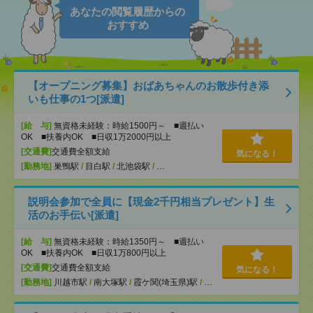
あなたの閲覧履歴からの
おすすめ
【オープニング募集】おばあちゃんのお散歩付き添
いも仕事の1つ[派遣]
[給 与]
無資格未経験：時給1500円～ ■週払い
OK ■扶養内OK ■日収1万2000円以上
[交通費]
交通費全額支給
気になる！
[勤務地]
巣鴨駅
/
目白駅
/
北池袋駅
/
…
説明会参加で全員に【現金2千円相当プレゼント】生
活のお手伝い[派遣]
[給 与]
無資格未経験：時給1350円～ ■週払い
OK ■扶養内OK ■日収1万800円以上
[交通費]
交通費全額支給
気になる！
[勤務地]
川越市駅
/
南大塚駅
/
霞ケ関(埼玉県)駅
/
…