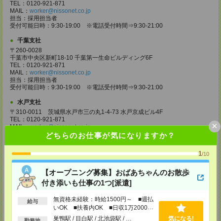
TEL：0120-921-871
MAIL：
worker@nissonet.co.jp
担当：採用担当者
受付可能日時：9:30-19:00 ※電話受付時間⇒9:30-21:00
千葉支社
〒260-0028
千葉市中央区新町18-10 千葉第一生命ビルディング6F
TEL：0120-921-871
MAIL：
worker@nissonet.co.jp
担当：採用担当者
受付可能日時：9:30-19:00 ※電話受付時間⇒9:30-21:00
水戸支社
〒310-0011 茨城県水戸市三の丸1-4-73 水戸京成ビル4F
TEL：0120-921-871
×
MAIL：
worker@nissonet.co.jp
担当：採用担当者
どちらのお仕事が気になりますか？
受付可能日時：9:30-19:00 ※電話受付時間⇒9:30-21:00
1
/10
宇都宮支社
〒320-0811 栃木県宇都宮市大通り1-2-11 フコク生命ビル4F
【オープニング募集】おばあちゃんのお散歩
TEL：0120-921-871
MAIL：
worker@nissonet.co.jp
付き添いも仕事の1つ[派遣]
担当：採用担当者
受付可能日時：9:30-19:00 ※電話受付時間⇒9:30-21:00
無資格未経験：時給1500円～ ■週払
給与
いOK ■扶養内OK ■日収1万2000円
高崎支社
以上
巣鴨駅 / 目白駅 / 北池袋駅 / …
気になる!
埼玉県さいたま市大宮区仲町2-23-2 大宮仲町センタービル3F（さいたま
勤務地