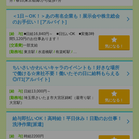
分
/
春日(東京都)駅から徒歩7分
＜1日～OK！＞あの有名企業も！展示会や株主総会
のお手伝い！[アルバイト]
[給 与]
■日給16,840円～ ■日払いOK ■実働3時
間5,120円のお仕事あります！
[交通費]
一部支給
気になる！
[勤務地]
東京駅
/
水道橋駅
/
有楽町駅
/
…
ちいさいかわいいキャラのイベントも！好きな場所
で働ける☆来社不要！働いたその日に給料もらえる
◎/T1[アルバイト]
[給 与]
日給13,000円～
[勤務地]
埼玉県さいたま市大宮区錦町（最寄り駅：
気になる！
大宮駅）
給与即払いOK！高時給！平日休み！日勤のお仕事！
洗浄作業[派遣]
[給 与]
時給2200円