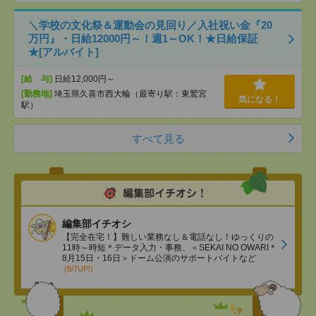
＼学校の文化祭＆運動会の見回り／入社祝い金『20
万円』・日給12000円～！週1～OK！★日給保証
★[アルバイト]
[給 与]
日給12,000円～
[勤務地]
埼玉県久喜市西大輪（最寄り駅：東鷲宮
気になる！
駅）
すべて見る
編集部イチオシ
【完全在宅！】難しい業務なし＆電話なし！ゆっくりの
11時～時短＊データ入力・事務、＜SEKAI NO OWARI＊
8月15日・16日＞ドーム公演のサポートバイトなど
(8/7UP!)