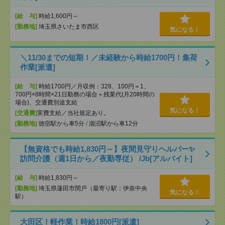
[給 与]
時給1,600円～
[勤務地]
埼玉県さいたま市西区
気になる！
＼11/30までの短期！／未経験から時給1700円！集荷
作業[派遣]
[給 与]
時給1700円／月収例：328、100円＝1、
700円×8時間×21日勤務の場合＋残業代(月20時間の
場合)、交通費別途支給
気になる！
[交通費]
実費支給／当社規定あり。
[勤務地]
徳宿駅から車5分
/
涸沼駅から車12分
【無資格でも時給1,830円～】夜間見守りヘルパー✨
訪問介護（週1日から／夜勤専従） /Jb[アルバイト]
[給 与]
時給1,830円～
[勤務地]
埼玉県蓮田市閏戸（最寄り駅：伊奈中央
気になる！
駅）
大田区！軽作業！時給1800円[派遣]