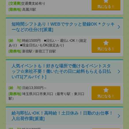
[交通費]
交通費支給有り
気になる！
[勤務地]
高麗川駅
短時間シフトあり！WEBでサクッと登録OK＊クッキ
ーなどの仕分け[派遣]
[給 与]
時給1500円 ■日払い・週払いOK！(規定
あり) ■現金日払いもOK(規定あり)
気になる！
[勤務地]
新宿駅
/
新宿三丁目駅
人気イベントも！好きな場所で働けるイベントスタ
ッフ☆来社不要！働いたその日に給料もらえる日払
い/T1[アルバイト]
[給 与]
日給13,000円～
[勤務地]
埼玉県川口市東川口（最寄り駅：東川口
気になる！
駅）
給与即払いOK！高時給！土日休み！日勤のお仕事！
入出荷作業[派遣]