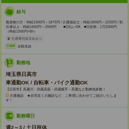
給与
無資格の方：時給1500円～1875円 / 介護福祉士：時給1800円～2250円 / 初
任者以上：時給1600円～2000円 ■日払いOK ■日収例：1万2000円
（時給1500円×8h）
交通費別途支給あり
全額支給
交通費
勤務地
埼玉県日高市
車通勤OK / 自転車・バイク通勤OK
【日高市】高麗川・武蔵高萩・武蔵横手・高麗など勤務地多数！
介護施設 ★自宅近くの施設など、ご希望に合わせてご紹介いたしま
す！
勤務曜日
週2～3 / 土日祝休