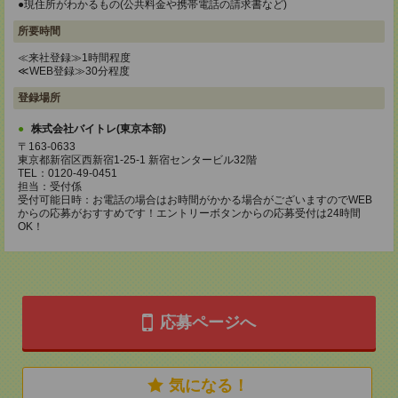
●現住所がわかるもの(公共料金や携帯電話の請求書など)
所要時間
≪来社登録≫1時間程度
≪WEB登録≫30分程度
登録場所
株式会社バイトレ(東京本部)
〒163-0633
東京都新宿区西新宿1-25-1 新宿センタービル32階
TEL：0120-49-0451
担当：受付係
受付可能日時：お電話の場合はお時間がかかる場合がございますのでWEB
からの応募がおすすめです！エントリーボタンからの応募受付は24時間
OK！
応募ページへ
気になる！