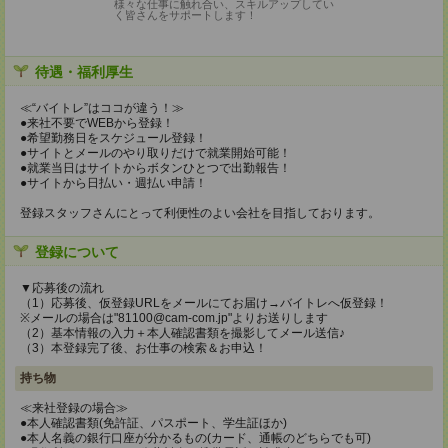
様々な仕事に触れ合い、スキルアップしてい
く皆さんをサポートします！
待遇・福利厚生
≪“バイトレ”はココが違う！≫
●来社不要でWEBから登録！
●希望勤務日をスケジュール登録！
●サイトとメールのやり取りだけで就業開始可能！
●就業当日はサイトからボタンひとつで出勤報告！
●サイトから日払い・週払い申請！
登録スタッフさんにとって利便性のよい会社を目指しております。
登録について
▼応募後の流れ
（1）応募後、仮登録URLをメールにてお届け→バイトレへ仮登録！
※メールの場合は"81100@cam-com.jp"よりお送りします
（2）基本情報の入力＋本人確認書類を撮影してメール送信♪
（3）本登録完了後、お仕事の検索＆お申込！
持ち物
≪来社登録の場合≫
●本人確認書類(免許証、パスポート、学生証ほか)
●本人名義の銀行口座が分かるもの(カード、通帳のどちらでも可)