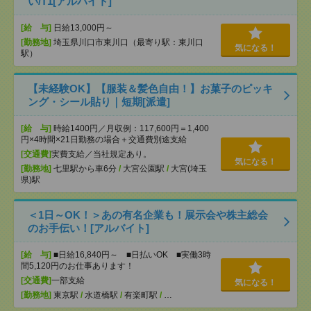
い/T1[アルバイト]
[給 与]
日給13,000円～
[勤務地]
埼玉県川口市東川口（最寄り駅：東川口
気になる！
駅）
【未経験OK】【服装＆髪色自由！】お菓子のピッキ
ング・シール貼り｜短期[派遣]
[給 与]
時給1400円／月収例：117,600円＝1,400
円×4時間×21日勤務の場合＋交通費別途支給
[交通費]
実費支給／当社規定あり。
気になる！
[勤務地]
七里駅から車6分
/
大宮公園駅
/
大宮(埼玉
県)駅
＜1日～OK！＞あの有名企業も！展示会や株主総会
のお手伝い！[アルバイト]
[給 与]
■日給16,840円～ ■日払いOK ■実働3時
間5,120円のお仕事あります！
[交通費]
一部支給
気になる！
[勤務地]
東京駅
/
水道橋駅
/
有楽町駅
/
…