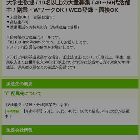
大学生歓迎 / 10名以上の大量募集 / 40～50代活躍
中 / 副業・WワークOK / WEB登録・面接OK
▼未経験OK！（副業歓迎☆）
▼高校生不可
▼携帯電話をお持ちの方（業務連絡に使用）
※応募後のご連絡はメールです。
「81100_info@cam-com.jp」よりお送りします。
ドメイン指定受信の解除をお願いします。
※30日以内の派遣就業する場合、派遣法改正により、60歳以上、学生、生
業収入または世帯収入500万円以上のいずれかに該当する方が対象です(学
生証、源泉徴収票などの確認が必要です)
派遣先の概要
配属先について
喫煙環境：禁煙・分煙(就業先による)
【年齢不問】20代、30代、40代、50代と幅広い年代の方が活躍
平均年齢
中！
派遣会社情報