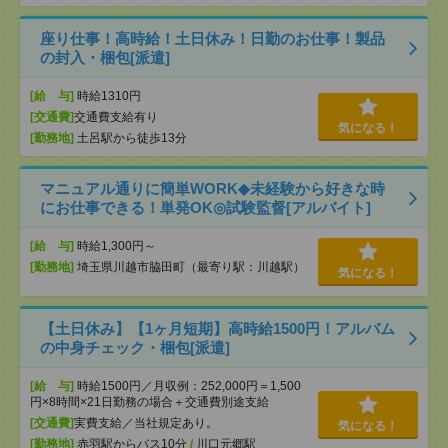
座り仕事！高時給！土日休み！日勤のお仕事！製品
の封入・梱包[派遣]
[給 与]
時給1310円
[交通費]
交通費支給有り
気になる！
[勤務地]
土呂駅から徒歩13分
マニュアル通りに簡単WORK◆未経験から好きな時
にお仕事できる！単発OK◎試験監督[アルバイト]
[給 与]
時給1,300円～
[勤務地]
埼玉県川越市脇田町（最寄り駅：川越駅）
気になる！
【土日休み】【1ヶ月短期】高時給1500円！アルバム
の中身チェック・梱包[派遣]
[給 与]
時給1500円／月収例：252,000円＝1,500
円×8時間×21日勤務の場合＋交通費別途支給
[交通費]
実費支給／当社規定あり。
気になる！
[勤務地]
赤羽駅からバス10分
/
川口元郷駅