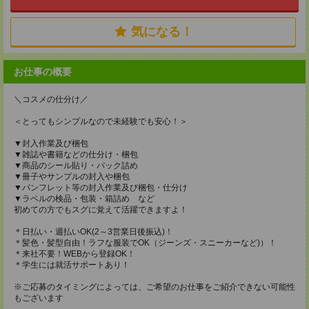
気になる！
お仕事の概要
＼コスメの仕分け／
＜とってもシンプルなので未経験でも安心！＞
▼封入作業及び梱包
▼雑誌や書籍などの仕分け・梱包
▼商品のシール貼り・パック詰め
▼冊子やサンプルの封入や梱包
▼パンフレット等の封入作業及び梱包・仕分け
▼ラベルの検品・包装・箱詰め など
初めての方でもスグに覚えて活躍できますよ！
＊日払い・週払いOK(2～3営業日後振込)！
＊髪色・髪型自由！ラフな服装でOK（ジーンズ・スニーカーなど)）！
＊来社不要！WEBから登録OK！
＊学生には就活サポートあり！
※ご応募のタイミングによっては、ご希望のお仕事をご紹介できない可能性
もございます