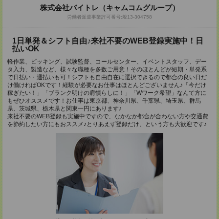
株式会社バイトレ（キャムコムグループ）
労働者派遣事業許可番号:般13-304758
1日単発＆シフト自由♪来社不要のWEB登録実施中！日
払いOK
軽作業、ピッキング、試験監督、コールセンター、イベントスタッフ、デー
タ入力、製造など、様々な職種を多数ご用意！そのほとんどが短期・単発系
で日払い・週払いも可！シフトも自由自在に選択できるので都合の良い日だ
け働ければOKです！経験が必要なお仕事はほとんどございません♪「今だけ
稼ぎたい！」「ブランク明けの肩慣らしに！」「Wワーク希望」なんて方に
もぜひオススメです！お仕事は東京都、神奈川県、千葉県、埼玉県、群馬
県、茨城県、栃木県と関東一円にあります♪
来社不要のWEB登録も実施中ですので、なかなか都合が合わない方や交通費
を節約したい方にもおススメ♪とりあえず登録だけ、という方も大歓迎です♪