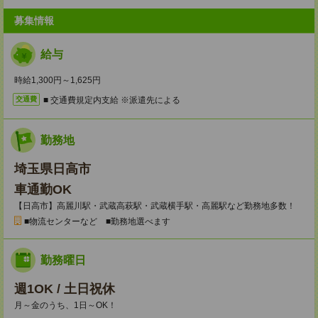
募集情報
給与
時給1,300円～1,625円
■ 交通費規定内支給 ※派遣先による
交通費
勤務地
埼玉県日高市
車通勤OK
【日高市】高麗川駅・武蔵高萩駅・武蔵横手駅・高麗駅など勤務地多数！
■物流センターなど ■勤務地選べます
勤務曜日
週1OK / 土日祝休
月～金のうち、1日～OK！