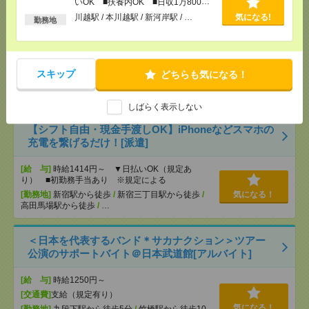
いOK ■扶養内OK ■日収1万800円
以上
説明会参加で全員に【現金2千円相当プレゼント】生
川越駅 / 本川越駅 / 新河岸駅 / …
気になる!
勤務地
活のお手伝い[派遣]
[給 与]
無資格未経験：時給1350円～ ■週払い
OK ■扶養内OK ■日収1万800円以上
スキップ
どちらも気になる！
[交通費]
交通費全額支給
気になる！
[勤務地]
川越駅
/
本川越駅
/
新河岸駅
/
…
しばらく表示しない
【シフト自由・現金手渡しOK】iPhoneなどスマホの
充電を繋げるだけ！[派遣]
[給 与]
時給1414円～ ▼日払いOK（規定あ
り） ■初勤務手当あり ※規定による
[勤務地]
新宿駅から徒歩
/
新宿三丁目駅から徒歩
/
気になる！
高田馬場駅から徒歩
/
…
＜日本を代表するバンド＊サカナクション＞ツアー
公演のサポートバイト＠日本武道館[アルバイト]
[給 与]
時給1250円～
[交通費]
支給（規定有り）
気になる！