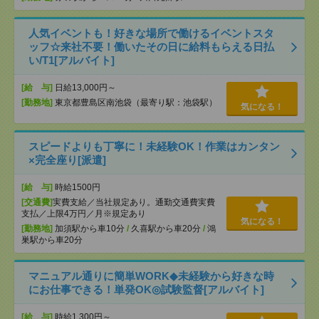
人気イベントも！好きな場所で働けるイベントスタ
ッフ☆来社不要！働いたその日に給料もらえる日払
い/T1[アルバイト]
[給 与]
日給13,000円～
[勤務地]
東京都豊島区南池袋（最寄り駅：池袋駅）
気になる！
スピードよりも丁寧に！未経験OK！作業はカンタン
×完全座り[派遣]
[給 与]
時給1500円
[交通費]
実費支給／当社規定あり。通勤交通費実費
支払／上限4万円／月※規定あり
気になる！
[勤務地]
加須駅から車10分
/
久喜駅から車20分
/
鴻
巣駅から車20分
マニュアル通りに簡単WORK◆未経験から好きな時
にお仕事できる！単発OK◎試験監督[アルバイト]
[給 与]
時給1,300円～