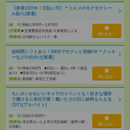
《単発1日OK！日払い可》＊コスメのモクモクシー
ル貼り[派遣]
[給 与]
時給1,500円～1,875円
[交通費]
■ 交通費規定内支給 ※派遣先による
気になる！
[勤務地]
古河駅からバイク・車
短時間シフトあり！WEBでサクッと登録OK＊クッキ
ーなどの仕分け[派遣]
[給 与]
時給1500円 ■日払い・週払いOK！(規定
あり) ■現金日払いもOK(規定あり)
気になる！
[勤務地]
新宿駅
/
新宿三丁目駅
ちいさいかわいいキャラのイベントも！好きな場所
で働ける☆来社不要！働いたその日に給料もらえる
◎/T1[アルバイト]
[給 与]
日給13,000円～
[勤務地]
埼玉県さいたま市大宮区錦町（最寄り駅：
気になる！
大宮駅）