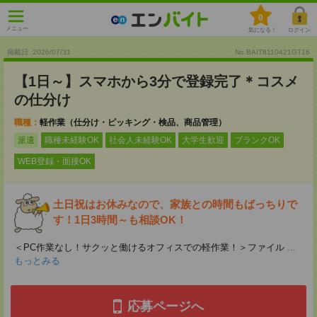
0
メニュー
気になる！
ログイン
掲載日 :2026
/
07
/
31
No.BAIT8110421GT16
【1日～】スマホから3分で登録完了＊コスメ
の仕分け
職種：
軽作業（仕分け・ピッキング・検品、商品管理）
派遣
職種未経験OK
社会人未経験OK
大学生歓迎
ブランクOK
WEB登録・面接OK
土日祝はお休みなので、家族との時間もばっちりで
す！1日3時間～も相談OK！
＜PC作業なし！サクッと働けるオフィスでの軽作業！＞ファイル
...
もっとみる
応募ページへ