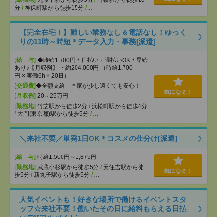
[勤務地]
九段下駅から徒歩5分
/
竹橋駅から徒歩10
分
/
神保町駅から徒歩15分
/
…
【完全在宅！】難しい業務なし＆電話なし！ゆっく
りの11時～時短＊データ入力・事務[派遣]
[給 与]
◆時給1,700円＊日払い・週払いOK＊昇給
あり♪【月収例】 ・約204,000円 （時給1,700
円 × 実働6h × 20日）
[交通費]
◆全額支給 ＊家が少し遠くても安心！
気になる！
[月収例]
20～25万円
[勤務地]
竹芝駅から徒歩2分
/
浜松町駅から徒歩4分
/
大門(東京都)駅から徒歩5分
/
…
＼来社不要／単発1日OK＊コスメの仕分け[派遣]
[給 与]
時給1,500円～1,875円
[勤務地]
武蔵小杉駅から徒歩5分
/
元住吉駅から徒
気になる！
歩5分
/
新丸子駅から徒歩5分
/
…
人気イベントも！好きな場所で働けるイベントスタ
ッフ☆来社不要！働いたその日に給料もらえる日払