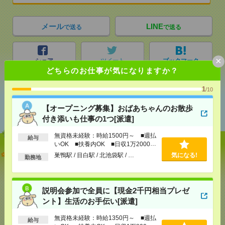
メール
LINE
で送る
で送る
×
シェア
ツイート
ブックマーク
どちらのお仕事が気になりますか？
1
/10
あなたの閲覧履歴からの
【オープニング募集】おばあちゃんのお散歩
おすすめ
付き添いも仕事の1つ[派遣]
無資格未経験：時給1500円～ ■週払
給与
いOK ■扶養内OK ■日収1万2000円
【オープニング募集】おばあちゃんのお散歩付き添
以上
巣鴨駅 / 目白駅 / 北池袋駅 / …
気になる!
勤務地
いも仕事の1つ[派遣]
[給 与]
無資格未経験：時給1500円～ ■週払い
OK ■扶養内OK ■日収1万2000円以上
説明会参加で全員に【現金2千円相当プレゼ
[交通費]
交通費全額支給
ント】生活のお手伝い[派遣]
気になる！
[勤務地]
巣鴨駅
/
目白駅
/
北池袋駅
/
…
無資格未経験：時給1350円～ ■週払
給与