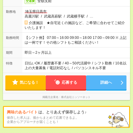
全額支給
交通費
埼玉県日高市
勤務地
高麗川駅
/
武蔵高萩駅
/
武蔵横手駅
/
…
介護施設 ★自宅近くの施設など、ご希望に合わせてご紹介
いたします！
【シフト例】 07:00～16:00 09:00～18:00 17:00～09:00 ※ 上記
勤務時間
は一例です！その他シフトもご相談ください！
即日～2ヶ月以上
期間
日払いOK
/
履歴書不要
/
40～50代活躍中
/
シフト勤務
/
10名以
特徴
上の大量募集
/
電話対応なし
/
パソコンスキル不要
気になる！
応募する
詳細へ
掲載元企業名
株式会社ニッソーネット
興味のあるバイト
は、とりあえず保存しよう♪
保存した求人は、後からまとめて応募できるよ。
企業からアプローチが届くことも！