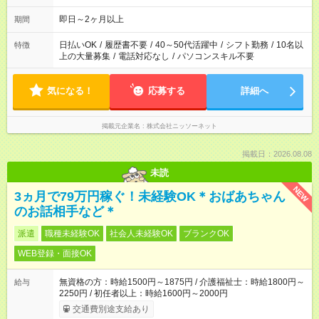
即日～2ヶ月以上
期間
日払いOK
/
履歴書不要
/
40～50代活躍中
/
シフト勤務
/
10名以
特徴
上の大量募集
/
電話対応なし
/
パソコンスキル不要
気になる！
応募する
詳細へ
掲載元企業名
株式会社ニッソーネット
掲載日：2026.08.08
未読
NEW
3ヵ月で79万円稼ぐ！未経験OK＊おばあちゃん
のお話相手など＊
派遣
職種未経験OK
社会人未経験OK
ブランクOK
WEB登録・面接OK
無資格の方：時給1500円～1875円 / 介護福祉士：時給1800円～
給与
2250円 / 初任者以上：時給1600円～2000円
交通費別途支給あり