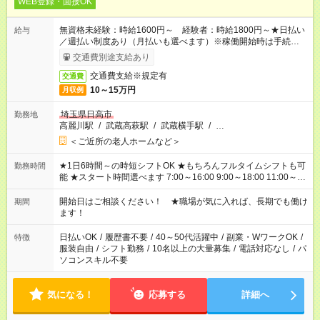
WEB登録・面接OK
無資格未経験：時給1600円～ 経験者：時給1800円～★日払い
給与
／週払い制度あり（月払いも選べます）※稼働開始時は手続き完
了次第のお支払いとなります。
交通費別途支給あり
交通費支給※規定有
交通費
10～15万円
月収例
埼玉県日高市
勤務地
高麗川駅
/
武蔵高萩駅
/
武蔵横手駅
/
…
＜ご近所の老人ホームなど＞
★1日6時間～の時短シフトOK ★もちろんフルタイムシフトも可
勤務時間
能 ★スタート時間選べます 7:00～16:00 9:00～18:00 11:00～
20:00 など 残業なし！ ※Wワークの場合、他のお仕事と合わせ
週40時間超の就業はご案内できません ※法令に基づき、週20時
開始日はご相談ください！ ★職場が気に入れば、長期でも働け
期間
間以上勤務は社会保険への加入対象となります ※労働者派遣法
ます！
（日雇い派遣の原則禁止）により、短時間・短期間の就業はご
案内が難しい場合があります
日払いOK
/
履歴書不要
/
40～50代活躍中
/
副業・WワークOK
/
特徴
服装自由
/
シフト勤務
/
10名以上の大量募集
/
電話対応なし
/
パ
ソコンスキル不要
気になる！
応募する
詳細へ