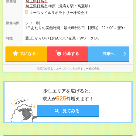
埼玉県日高市
勤務地
月 ※ 雇用形態と給与に、本採用時と異なる部分があります。 雇
埼玉県日高市
梅原（最寄り駅：高麗駅）
用形態：本採用時と同じです。 給与：時給 1,580円以上
ユースタイルラボラトリー株式会社
シフト制
勤務時間
1日あたりの実働時間：最大8時間/日 【夜勤】 22：00～翌9：
00 ※週1日～OK ／ 夜勤専従 ＊＊ 勤務時間例 ＊＊ ■22時か
ら翌7時 ■23時から翌8時 ■24時から翌9時 など ※上記の時間
週1日からOK / 日払いOK / 副業・WワークOK
特徴
内で8時間勤務（休憩1時間）ご利用者様により、時間は異なり
ます。 ※曜日固定（毎週同じ曜日での勤務となります）
気になる！
応募する
詳細へ
掲載元企業名
ユースタイルラボラトリー株式会社
少しエリアを広げると、
525
求人が
件増えます！
見てみる