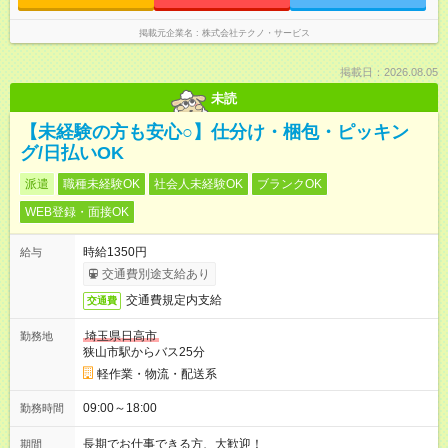
掲載元企業名
株式会社テクノ・サービス
掲載日：2026.08.05
未読
【未経験の方も安心○】仕分け・梱包・ピッキン
グ/日払いOK
派遣
職種未経験OK
社会人未経験OK
ブランクOK
WEB登録・面接OK
時給1350円
給与
交通費別途支給あり
交通費規定内支給
交通費
埼玉県日高市
勤務地
狭山市駅からバス25分
軽作業・物流・配送系
09:00～18:00
勤務時間
長期でお仕事できる方、大歓迎！
期間