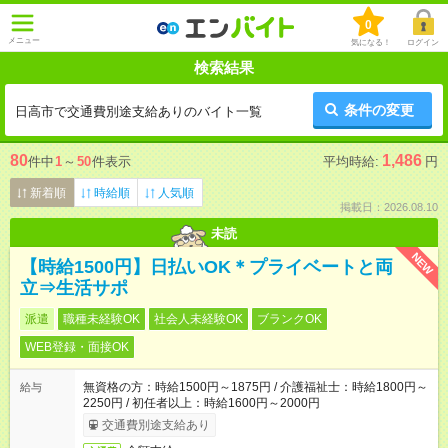
0
メニュー
気になる！
ログイン
検索結果
条件の変更
日高市で交通費別途支給ありのバイト一覧
80
1,486
件中
1
～
50
件表示
平均時給:
円
新着順
時給順
人気順
掲載日：2026.08.10
未読
NEW
【時給1500円】日払いOK＊プライベートと両
立⇒生活サポ
派遣
職種未経験OK
社会人未経験OK
ブランクOK
WEB登録・面接OK
無資格の方：時給1500円～1875円 / 介護福祉士：時給1800円～
給与
2250円 / 初任者以上：時給1600円～2000円
交通費別途支給あり