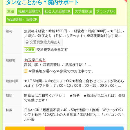
タンなことから＊院内サポート
派遣
職種未経験OK
社会人未経験OK
大学生歓迎
ブランクOK
WEB登録・面接OK
無資格未経験：時給1600円～ 経験者：時給1800円～★日払い
給与
／週払い制度あり（月払いも選べます）※稼働開始時は手続き完
了次第のお支払いとなります。
交通費別途支給あり
交通費支給※規定有
交通費
埼玉県日高市
勤務地
高麗川駅
/
武蔵高萩駅
/
武蔵横手駅
/
…
≪勤務地が選べる≫病院でのお仕事です。
★1日6時間～の時短シフトOK ★都合に合わせてシフトが決めら
勤務時間
れます シフト例： 7：00～16：00 9：00～15：00 9：00～
18：00 11：00～20：00 など ※Wワークの場合、他のお仕事と
合わせ週40時間超の就業はご案内できません ※法令に基づき、
開始日はご相談ください！ ★急募 ★職場が気に入れば、長期
期間
週20時間以上勤務は社会保険への加入対象となります ※労働者
でも働けます！
派遣法（日雇い派遣の原則禁止）により、短時間・短期間の就
業はご案内が難しい場合があります
日払いOK
/
履歴書不要
/
40～50代活躍中
/
副業・WワークOK
/
特徴
シフト勤務
/
10名以上の大量募集
/
電話対応なし
/
パソコンスキ
ル不要