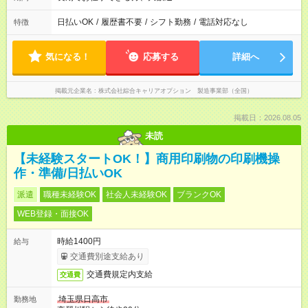
日払いOK
/
履歴書不要
/
シフト勤務
/
電話対応なし
特徴
気になる！
応募する
詳細へ
掲載元企業名
株式会社綜合キャリアオプション 製造事業部（全国）
掲載日：2026.08.05
未読
【未経験スタートOK！】商用印刷物の印刷機操
作・準備/日払いOK
派遣
職種未経験OK
社会人未経験OK
ブランクOK
WEB登録・面接OK
時給1400円
給与
交通費別途支給あり
交通費規定内支給
交通費
埼玉県日高市
勤務地