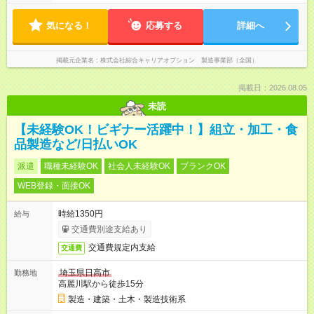
気になる！
応募する
詳細へ
掲載元企業名
株式会社綜合キャリアオプション 製造事業部（全国）
掲載日：2026.08.05
未読
【未経験OK！ビギナー活躍中！】組立・加工・食
品製造など/日払いOK
派遣
職種未経験OK
社会人未経験OK
ブランクOK
WEB登録・面接OK
時給1350円
給与
交通費別途支給あり
交通費規定内支給
交通費
埼玉県日高市
勤務地
高麗川駅から徒歩15分
製造・建築・土木・製造技術系