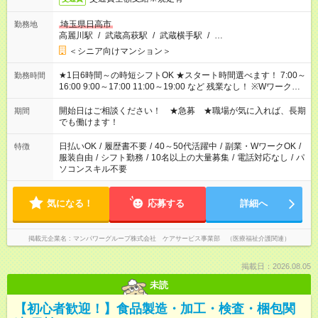
埼玉県日高市
勤務地
高麗川駅
/
武蔵高萩駅
/
武蔵横手駅
/
…
＜シニア向けマンション＞
★1日6時間～の時短シフトOK ★スタート時間選べます！ 7:00～
勤務時間
16:00 9:00～17:00 11:00～19:00 など 残業なし！ ※Wワークの
場合、他のお仕事と合わせ週40時間超の就業はご案内できませ
ん ※法令に基づき、週20時間以上勤務は社会保険への加入対象
開始日はご相談ください！ ★急募 ★職場が気に入れば、長期
期間
となります ※労働者派遣法（日雇い派遣の原則禁止）により、
でも働けます！
短時間・短期間の就業はご案内が難しい場合があります
日払いOK
/
履歴書不要
/
40～50代活躍中
/
副業・WワークOK
/
特徴
服装自由
/
シフト勤務
/
10名以上の大量募集
/
電話対応なし
/
パ
ソコンスキル不要
気になる！
応募する
詳細へ
掲載元企業名
マンパワーグループ株式会社 ケアサービス事業部 （医療福祉介護関連）
掲載日：2026.08.05
未読
【初心者歓迎！】食品製造・加工・検査・梱包関