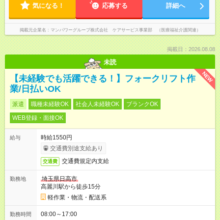
気になる！
応募する
詳細へ
掲載元企業名
マンパワーグループ株式会社 ケアサービス事業部 （医療福祉介護関連）
掲載日：2026.08.08
未読
NEW
【未経験でも活躍できる！】フォークリフト作
業/日払いOK
派遣
職種未経験OK
社会人未経験OK
ブランクOK
WEB登録・面接OK
時給1550円
給与
交通費別途支給あり
交通費規定内支給
交通費
埼玉県日高市
勤務地
高麗川駅から徒歩15分
軽作業・物流・配送系
08:00～17:00
勤務時間