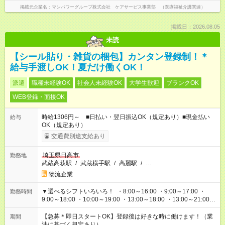
掲載元企業名
マンパワーグループ株式会社 ケアサービス事業部 （医療福祉介護関連）
掲載日：2026.08.05
未読
【シール貼り・雑貨の梱包】カンタン登録制！＊
給与手渡しOK！夏だけ働くOK！
派遣
職種未経験OK
社会人未経験OK
大学生歓迎
ブランクOK
WEB登録・面接OK
時給1306円～ ■日払い・翌日振込OK（規定あり）■現金払い
給与
OK（規定あり）
交通費別途支給あり
埼玉県日高市
勤務地
武蔵高萩駅
/
武蔵横手駅
/
高麗駅
/
…
物流企業
▼選べるシフトいろいろ！ ・8:00～16:00 ・9:00～17:00 ・
勤務時間
9:00～18:00 ・10:00～19:00 ・13:00～18:00 ・13:00～21:00
・22:00～翌6:00 など 上記以外の時間で相談可能なお仕事も！
あなたの希望を教えてください！
【急募＊即日スタートOK】登録後は好きな時に働けます！（業
期間
法に基づく規定あり）