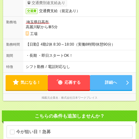
交通費別途支給あり
交通費支給（規定あり）
交通費
埼玉県日高市
勤務地
高麗川駅から車5分
工場
【日勤】4勤2休 8:30～18:00（実働8時間/休憩90分）
勤務時間
・長期 ・即日スタートOK！
期間
シフト勤務
/
電話対応なし
特徴
気になる！
応募する
詳細へ
掲載元企業名
株式会社日本ワークプレイス
こちらの条件も追加しませんか？
今が狙い目！急募