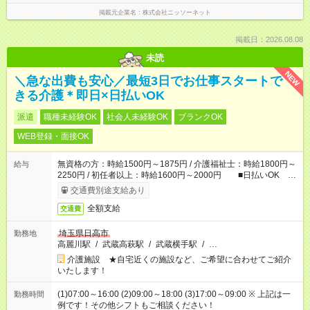
掲載元企業名
株式会社ニッソーネット
掲載日：2026.08.08
未読
NEW
＼急な出費も安心／最短3日でお仕事スタートで
きる介護＊即日×日払いOK
派遣
職種未経験OK
社会人未経験OK
ブランクOK
WEB登録・面接OK
無資格の方：時給1500円～1875円 / 介護福祉士：時給1800円～
給与
2250円 / 初任者以上：時給1600円～2000円 ■日払いOK ■
日収例：1万2000円（時給1500円×8h）
交通費別途支給あり
全額支給
交通費
埼玉県日高市
勤務地
高麗川駅
/
武蔵高萩駅
/
武蔵横手駅
/
…
介護施設 ★自宅近くの施設など、ご希望に合わせてご紹介
いたします！
(1)07:00～16:00 (2)09:00～18:00 (3)17:00～09:00 ※ 上記は一
勤務時間
例です！その他シフトもご相談ください！