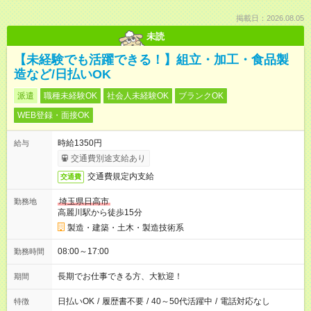
掲載日：2026.08.05
未読
【未経験でも活躍できる！】組立・加工・食品製
造など/日払いOK
派遣
職種未経験OK
社会人未経験OK
ブランクOK
WEB登録・面接OK
時給1350円
給与
交通費別途支給あり
交通費規定内支給
交通費
埼玉県日高市
勤務地
高麗川駅から徒歩15分
製造・建築・土木・製造技術系
08:00～17:00
勤務時間
長期でお仕事できる方、大歓迎！
期間
日払いOK
/
履歴書不要
/
40～50代活躍中
/
電話対応なし
特徴