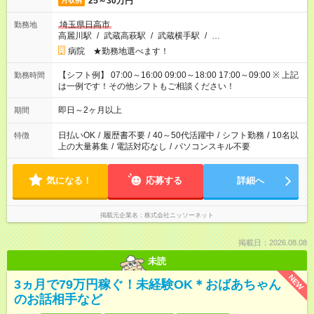
25～30万円
月収例
埼玉県日高市
勤務地
高麗川駅
/
武蔵高萩駅
/
武蔵横手駅
/
…
病院 ★勤務地選べます！
【シフト例】 07:00～16:00 09:00～18:00 17:00～09:00 ※ 上記
勤務時間
は一例です！その他シフトもご相談ください！
即日～2ヶ月以上
期間
日払いOK
/
履歴書不要
/
40～50代活躍中
/
シフト勤務
/
10名以
特徴
上の大量募集
/
電話対応なし
/
パソコンスキル不要
気になる！
応募する
詳細へ
掲載元企業名
株式会社ニッソーネット
掲載日：2026.08.08
未読
NEW
3ヵ月で79万円稼ぐ！未経験OK＊おばあちゃん
のお話相手など