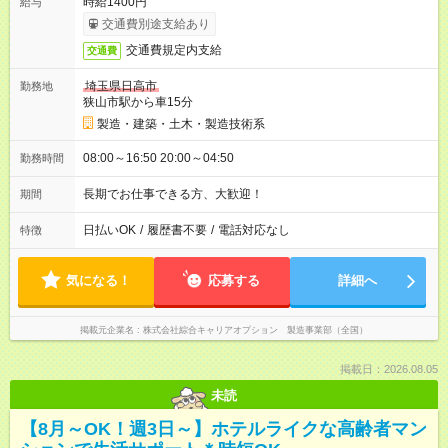
時給1400円
給与
交通費別途支給あり
交通費規定内支給
交通費
埼玉県日高市
勤務地
狭山市駅から車15分
製造・建築・土木・製造技術系
08:00～16:50 20:00～04:50
勤務時間
長期でお仕事できる方、大歓迎！
期間
日払いOK
/
履歴書不要
/
電話対応なし
特徴
気になる！
応募する
詳細へ
掲載元企業名
株式会社綜合キャリアオプション 製造事業部（全国）
掲載日：2026.08.05
未読
【8月～OK！週3日～】ホテルライクな高齢者マン