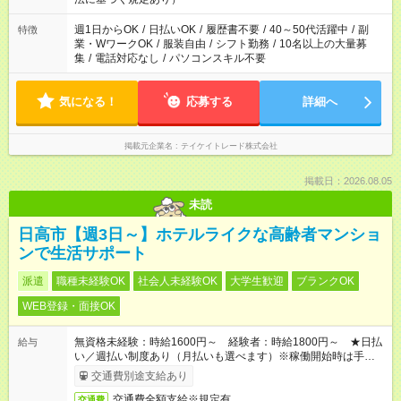
週1日からOK
/
日払いOK
/
履歴書不要
/
40～50代活躍中
/
副
特徴
業・WワークOK
/
服装自由
/
シフト勤務
/
10名以上の大量募
集
/
電話対応なし
/
パソコンスキル不要
気になる！
応募する
詳細へ
掲載元企業名
テイケイトレード株式会社
掲載日：2026.08.05
未読
日高市【週3日～】ホテルライクな高齢者マンショ
ンで生活サポート
派遣
職種未経験OK
社会人未経験OK
大学生歓迎
ブランクOK
WEB登録・面接OK
無資格未経験：時給1600円～ 経験者：時給1800円～ ★日払
給与
い／週払い制度あり（月払いも選べます）※稼働開始時は手続き
完了次第のお支払いとなります。
交通費別途支給あり
交通費全額支給※規定有
交通費