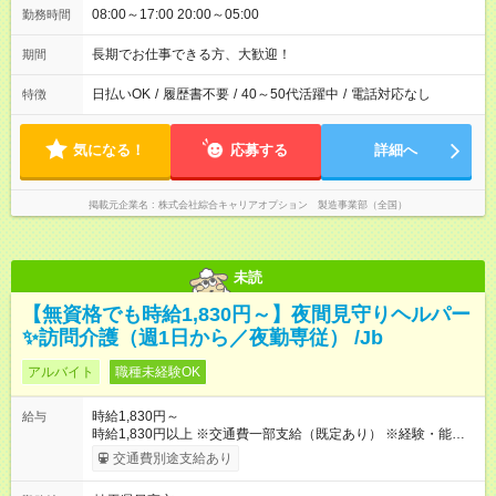
08:00～17:00 20:00～05:00
勤務時間
長期でお仕事できる方、大歓迎！
期間
日払いOK
/
履歴書不要
/
40～50代活躍中
/
電話対応なし
特徴
気になる！
応募する
詳細へ
掲載元企業名
株式会社綜合キャリアオプション 製造事業部（全国）
未読
【無資格でも時給1,830円～】夜間見守りヘルパー
✨訪問介護（週1日から／夜勤専従） /Jb
アルバイト
職種未経験OK
時給1,830円～
給与
時給1,830円以上 ※交通費一部支給（既定あり） ※経験・能力を
考慮して決定します 【収入例】 週1回勤務の場合：1,830円×8時
交通費別途支給あり
間×4回=5万8,560円 週3回勤務の場合：1,830円×8時間×12回
=17万5,680円 【試用期間】試用期間あり 試用期間の長さ：2ヶ