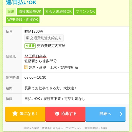
連/日払いOK
派遣
職種未経験OK
社会人未経験OK
ブランクOK
WEB登録・面接OK
時給1200円
給与
交通費別途支給あり
交通費規定内支給
交通費
埼玉県日高市
勤務地
笠幡駅から徒歩25分
製造・建築・土木・製造技術系
08:00～16:30
勤務時間
長期でお仕事できる方、大歓迎！
期間
日払いOK
/
履歴書不要
/
電話対応なし
特徴
気になる！
応募する
詳細へ
掲載元企業名
株式会社綜合キャリアオプション 製造事業部（全国）