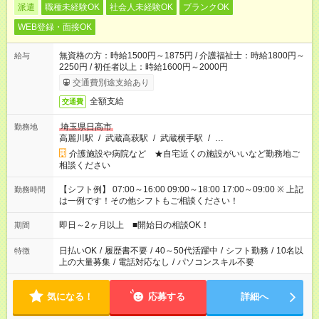
派遣
職種未経験OK
社会人未経験OK
ブランクOK
WEB登録・面接OK
無資格の方：時給1500円～1875円 / 介護福祉士：時給1800円～
給与
2250円 / 初任者以上：時給1600円～2000円
交通費別途支給あり
全額支給
交通費
埼玉県日高市
勤務地
高麗川駅
/
武蔵高萩駅
/
武蔵横手駅
/
…
介護施設や病院など ★自宅近くの施設がいいなど勤務地ご
相談ください
【シフト例】 07:00～16:00 09:00～18:00 17:00～09:00 ※ 上記
勤務時間
は一例です！その他シフトもご相談ください！
即日～2ヶ月以上 ■開始日の相談OK！
期間
日払いOK
/
履歴書不要
/
40～50代活躍中
/
シフト勤務
/
10名以
特徴
上の大量募集
/
電話対応なし
/
パソコンスキル不要
気になる！
応募する
詳細へ