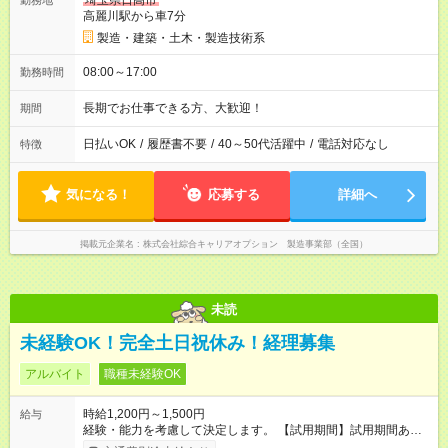
埼玉県日高市
勤務地
高麗川駅から車7分
製造・建築・土木・製造技術系
08:00～17:00
勤務時間
長期でお仕事できる方、大歓迎！
期間
日払いOK
/
履歴書不要
/
40～50代活躍中
/
電話対応なし
特徴
気になる！
応募する
詳細へ
掲載元企業名
株式会社綜合キャリアオプション 製造事業部（全国）
未読
未経験OK！完全土日祝休み！経理募集
アルバイト
職種未経験OK
時給1,200円～1,500円
給与
経験・能力を考慮して決定します。 【試用期間】試用期間あり
試用期間の長さ：3ヶ月 雇用形態、給与は本採用時と同じです。