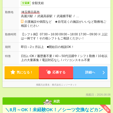
全額支給
交通費
埼玉県日高市
勤務地
高麗川駅
/
武蔵高萩駅
/
武蔵横手駅
/
…
介護施設や病院など ★自宅近くの施設がいいなど勤務地ご
相談ください
【シフト例】 07:00～16:00 09:00～18:00 17:00～09:00 ※ 上記
勤務時間
は一例です！その他シフトもご相談ください！
即日～2ヶ月以上 ■開始日の相談OK！
期間
日払いOK
/
履歴書不要
/
40～50代活躍中
/
シフト勤務
/
10名以
特徴
上の大量募集
/
電話対応なし
/
パソコンスキル不要
気になる！
応募する
詳細へ
掲載元企業名
株式会社ニッソーネット
掲載日：2026.08.08
未読
NEW
＼8月～OK！未経験OK！／シーツ交換などカン