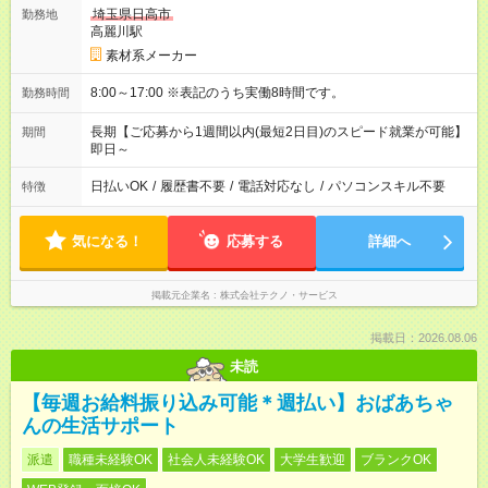
埼玉県日高市
勤務地
高麗川駅
素材系メーカー
8:00～17:00 ※表記のうち実働8時間です。
勤務時間
長期【ご応募から1週間以内(最短2日目)のスピード就業が可能】
期間
即日～
日払いOK
/
履歴書不要
/
電話対応なし
/
パソコンスキル不要
特徴
気になる！
応募する
詳細へ
掲載元企業名
株式会社テクノ・サービス
掲載日：2026.08.06
未読
【毎週お給料振り込み可能＊週払い】おばあちゃ
んの生活サポート
派遣
職種未経験OK
社会人未経験OK
大学生歓迎
ブランクOK