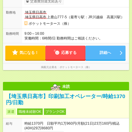
交通費別途支給あり
埼玉県日高市
勤務地
埼玉県日高市
上鹿山777-5（最寄り駅：JR川越線 高麗川駅）
ポケットモータース（株）
9:00～16:00
勤務時間
実働時間：6時間/日 勤務時間はご相談ください。
気になる！
応募する
詳細へ
掲載元企業名
ポケットモータース（株）
未読
【埼玉県日高市】印刷加工オペレーター/時給1370
円/日勤
派遣
職種未経験OK
ブランクOK
時給1370円 日額平均1万960円/月額(21日)23万160円/残込
給与
(40H)29万8680円