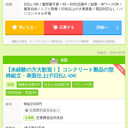
日払いOK
/
履歴書不要
/
40～50代活躍中
/
副業・WワークOK
/
特徴
服装自由
/
シフト勤務
/
10名以上の大量募集
/
電話対応なし
/
パ
ソコンスキル不要
気になる！
応募する
詳細へ
掲載元企業名
マンパワーグループ株式会社 ケアサービス事業部 （医療福祉介護関連）
掲載日：2026.08.09
未読
NEW
【未経験の方大歓迎！】コンクリート製品の型
枠組立・表面仕上げ/日払いOK
派遣
職種未経験OK
社会人未経験OK
ブランクOK
WEB登録・面接OK
時給1500円
給与
交通費別途支給あり
交通費規定内支給
交通費