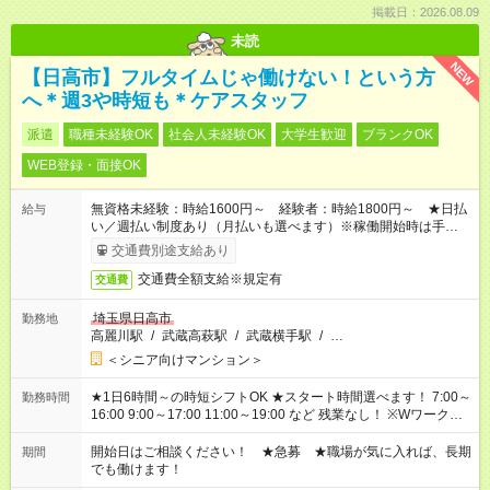
掲載日：2026.08.09
未読
NEW
【日高市】フルタイムじゃ働けない！という方
へ＊週3や時短も＊ケアスタッフ
派遣
職種未経験OK
社会人未経験OK
大学生歓迎
ブランクOK
WEB登録・面接OK
無資格未経験：時給1600円～ 経験者：時給1800円～ ★日払
給与
い／週払い制度あり（月払いも選べます）※稼働開始時は手続き
完了次第のお支払いとなります。
交通費別途支給あり
交通費全額支給※規定有
交通費
埼玉県日高市
勤務地
高麗川駅
/
武蔵高萩駅
/
武蔵横手駅
/
…
＜シニア向けマンション＞
★1日6時間～の時短シフトOK ★スタート時間選べます！ 7:00～
勤務時間
16:00 9:00～17:00 11:00～19:00 など 残業なし！ ※Wワークの
場合、他のお仕事と合わせ週40時間超の就業はご案内できませ
ん ※法令に基づき、週20時間以上勤務は社会保険への加入対象
開始日はご相談ください！ ★急募 ★職場が気に入れば、長期
期間
となります ※労働者派遣法（日雇い派遣の原則禁止）により、
でも働けます！
短時間・短期間の就業はご案内が難しい場合があります