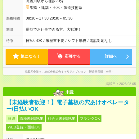
高麗川駅から徒歩20分
製造・建築・土木・製造技術系
08:30～17:30 20:30～05:30
勤務時間
長期でお仕事できる方、大歓迎！
期間
日払いOK
/
履歴書不要
/
シフト勤務
/
電話対応なし
特徴
気になる！
応募する
詳細へ
掲載元企業名
株式会社綜合キャリアオプション 製造事業部（全国）
掲載日：2026.08.05
未読
【未経験者歓迎！】電子基板の穴あけオペレータ
ー/日払いOK
派遣
職種未経験OK
社会人未経験OK
ブランクOK
WEB登録・面接OK