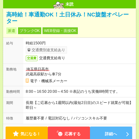
未読
高時給！車通勤OK！土日休み！NC旋盤オペレー
ター
派遣
ブランクOK
WEB登録・面接OK
時給1500円
給与
交通費別途支給あり
交通費支給有り
交通費
埼玉県日高市
勤務地
武蔵高萩駅から車7分
電子・機械系メーカー
8:00～16:50 20:00～4:50 ※表記のうち実働8時間です。
勤務時間
長期【ご応募から1週間以内(最短2日目)のスピード就業が可能】
期間
即日～
履歴書不要
/
電話対応なし
/
パソコンスキル不要
特徴
気になる！
応募する
詳細へ