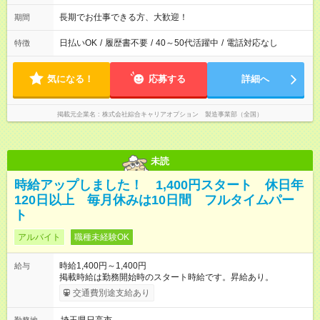
長期でお仕事できる方、大歓迎！
期間
日払いOK
/
履歴書不要
/
40～50代活躍中
/
電話対応なし
特徴
気になる！
応募する
詳細へ
掲載元企業名
株式会社綜合キャリアオプション 製造事業部（全国）
未読
時給アップしました！ 1,400円スタート 休日年
120日以上 毎月休みは10日間 フルタイムパー
ト
アルバイト
職種未経験OK
時給1,400円～1,400円
給与
掲載時給は勤務開始時のスタート時給です。昇給あり。
交通費別途支給あり