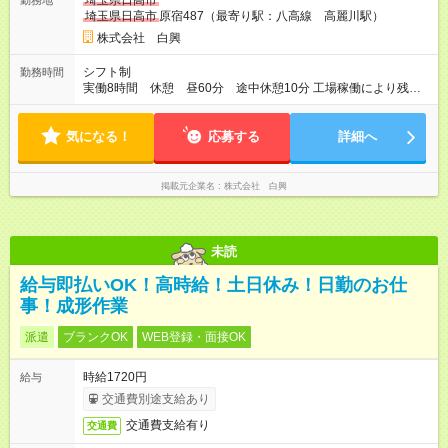
埼玉県日高市
勤務地
埼玉県日高市
原宿487（最寄り駅：八高線 高麗川駅）
株式会社 白興
シフト制
勤務時間
実働8時間 休憩 昼60分 途中休憩10分 工場稼働により残業
時間に変動があります 収入例：月20日勤務（160ｈ）＋ 20ｈ
残業の場合 259,000円
気になる！
応募する
詳細へ
掲載元企業名
株式会社 白興
未読
給与即払いOK！高時給！土日休み！日勤のお仕
事！成形作業
派遣
ブランクOK
WEB登録・面接OK
時給1720円
給与
交通費別途支給あり
交通費支給有り
交通費