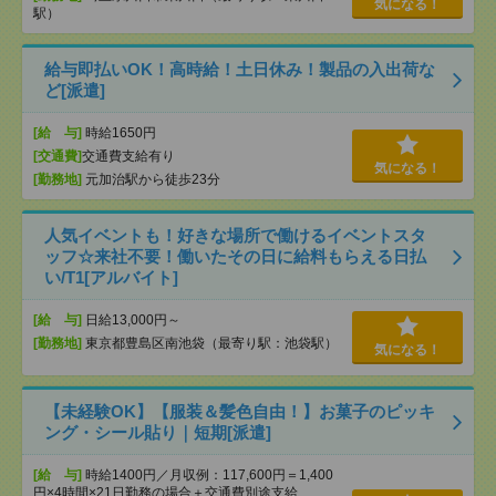
気になる！
駅）
給与即払いOK！高時給！土日休み！製品の入出荷な
ど[派遣]
[給 与]
時給1650円
[交通費]
交通費支給有り
気になる！
[勤務地]
元加治駅から徒歩23分
人気イベントも！好きな場所で働けるイベントスタ
ッフ☆来社不要！働いたその日に給料もらえる日払
い/T1[アルバイト]
[給 与]
日給13,000円～
[勤務地]
東京都豊島区南池袋（最寄り駅：池袋駅）
気になる！
【未経験OK】【服装＆髪色自由！】お菓子のピッキ
ング・シール貼り｜短期[派遣]
[給 与]
時給1400円／月収例：117,600円＝1,400
円×4時間×21日勤務の場合＋交通費別途支給