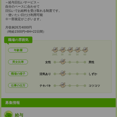
～給与日払いサービス～
自分のペースに合わせて
日払いでお給料を受け取れる制度です。
・使いたい日だけ利用可能
※一部規定がございます。
月収例26万4000円
（時給1500円×8H×22日間）
職場の雰囲気
年齢層
20代
30
40
50
60
男女比率
女性
男性
職場の様子
活気あり
しずか
仕事の仕方
テキパキ
コツコツ
募集情報
給与