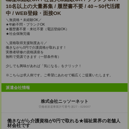
10名以上の大量募集 / 履歴書不要 / 40～50代活躍
中 / WEB登録・面接OK
＼無資格＊未経験OK／
★年齢不問・ブランクOK
★履歴書不要・来社不要（電話登録OK）
★社会保険完備
＼資格取得支援制度あり／
働きながら0円で介護資格が取れます！
実務者研修の資格講座を
無料で受講できます（一部条件有）
少しでも興味があれば「気になる」をクリック！
※こちらは求人例です。ご希望にあわせて幅広くご提案いたします。
派遣会社情報
株式会社ニッソーネット
労働者派遣事業許可番号:派27－029007
働きながら介護資格が0円で取れる★福祉業界の老舗人
材会社です