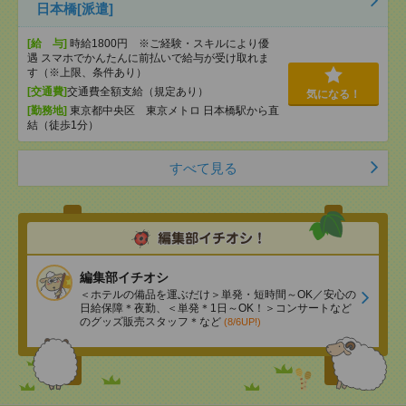
日本橋[派遣]
[給 与]
時給1800円 ※ご経験・スキルにより優
遇 スマホでかんたんに前払いで給与が受け取れま
す（※上限、条件あり）
[交通費]
交通費全額支給（規定あり）
気になる！
[勤務地]
東京都中央区 東京メトロ 日本橋駅から直
結（徒歩1分）
すべて見る
編集部イチオシ
＜ホテルの備品を運ぶだけ＞単発・短時間～OK／安心の
日給保障＊夜勤、＜単発＊1日～OK！＞コンサートなど
のグッズ販売スタッフ＊など
(8/6UP!)