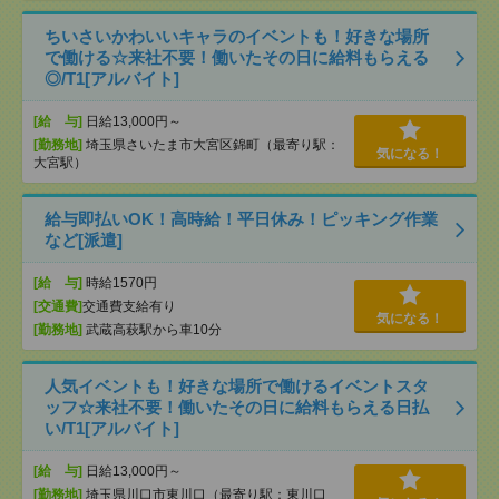
ちいさいかわいいキャラのイベントも！好きな場所
で働ける☆来社不要！働いたその日に給料もらえる
◎/T1[アルバイト]
[給 与]
日給13,000円～
[勤務地]
埼玉県さいたま市大宮区錦町（最寄り駅：
気になる！
大宮駅）
給与即払いOK！高時給！平日休み！ピッキング作業
など[派遣]
[給 与]
時給1570円
[交通費]
交通費支給有り
気になる！
[勤務地]
武蔵高萩駅から車10分
人気イベントも！好きな場所で働けるイベントスタ
ッフ☆来社不要！働いたその日に給料もらえる日払
い/T1[アルバイト]
[給 与]
日給13,000円～
[勤務地]
埼玉県川口市東川口（最寄り駅：東川口