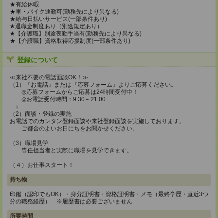
★有給休暇
★車・バイク通勤可(勤務先により異なる)
★給与日払いサービス(一部条件あり)
★退職金制度あり（別途規定あり）
★【介護職】別途夜勤手当有(勤務先により異なる)
★【介護職】資格取得応援制度(一部条件あり)
登録について
≪来社不要の電話面談OK！≫
（1）『お電話』または『応募フォーム』よりご応募ください。
◎応募フォームからご応募は24時間受付中！
◎お電話受付時間：9:30～21:00
↓
（2）面談・登録の実施
お電話でのカンタン登録面談や来社登録面談を実施しております。
ご都合のよいお日にちをお聞かせください。
（3）職場見学
専任担当者と実際に職場を見学できます。
（４）お仕事スタート！
持ち物
印鑑（認印でもOK）・身分証明書・資格証明書・メモ（最終学歴・直近3つ
分の職務経歴） ※履歴書は必要ございません
所要時間