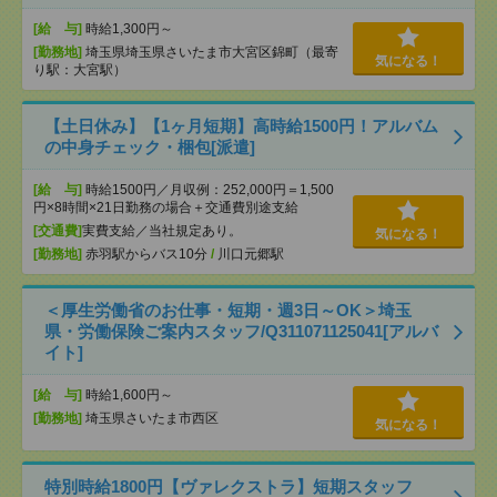
[給 与]
時給1,300円～
[勤務地]
埼玉県埼玉県さいたま市大宮区錦町（最寄
気になる！
り駅：大宮駅）
【土日休み】【1ヶ月短期】高時給1500円！アルバム
の中身チェック・梱包[派遣]
[給 与]
時給1500円／月収例：252,000円＝1,500
円×8時間×21日勤務の場合＋交通費別途支給
[交通費]
実費支給／当社規定あり。
気になる！
[勤務地]
赤羽駅からバス10分
/
川口元郷駅
＜厚生労働省のお仕事・短期・週3日～OK＞埼玉
県・労働保険ご案内スタッフ/Q311071125041[アルバ
イト]
[給 与]
時給1,600円～
[勤務地]
埼玉県さいたま市西区
気になる！
特別時給1800円【ヴァレクストラ】短期スタッフ