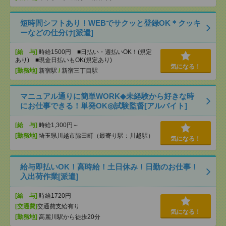
短時間シフトあり！WEBでサクッと登録OK＊クッキ
ーなどの仕分け[派遣]
[給 与]
時給1500円 ■日払い・週払いOK！(規定
あり) ■現金日払いもOK(規定あり)
気になる！
[勤務地]
新宿駅
/
新宿三丁目駅
マニュアル通りに簡単WORK◆未経験から好きな時
にお仕事できる！単発OK◎試験監督[アルバイト]
[給 与]
時給1,300円～
[勤務地]
埼玉県川越市脇田町（最寄り駅：川越駅）
気になる！
給与即払いOK！高時給！土日休み！日勤のお仕事！
入出荷作業[派遣]
[給 与]
時給1720円
[交通費]
交通費支給有り
気になる！
[勤務地]
高麗川駅から徒歩20分