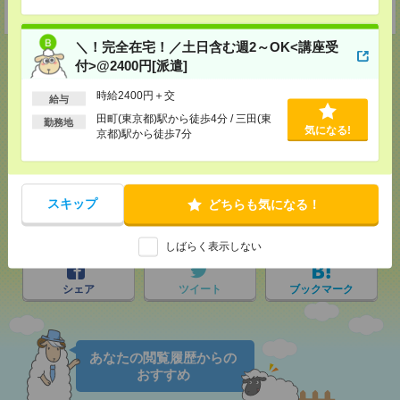
受付可能日時：9:30-19:00 ※電話受付時間⇒9:30-21:00
＼！完全在宅！／土日含む週2～OK<講座受
付>@2400円[派遣]
時給2400円＋交
給与
応募ページへ
田町(東京都)駅から徒歩4分 / 三田(東
勤務地
気になる!
京都)駅から徒歩7分
気になる！
スキップ
どちらも気になる！
メール
LINE
で送る
で送る
しばらく表示しない
シェア
ツイート
ブックマーク
あなたの閲覧履歴からの
おすすめ