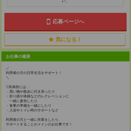
い。
応募ページへ
気になる！
お仕事の概要
／
利用者の方の日常生活をサポート！
＼
▽具体的には…
・買い物や散歩に付き添ったり
・折り紙や体操などのレクレーションに
一緒に参加したり
・食事の準備を一緒にしたり
・入浴やトイレ時のサポートなど
利用者の方と一緒に作業をしたり、
サポートすることがメインのお仕事です！