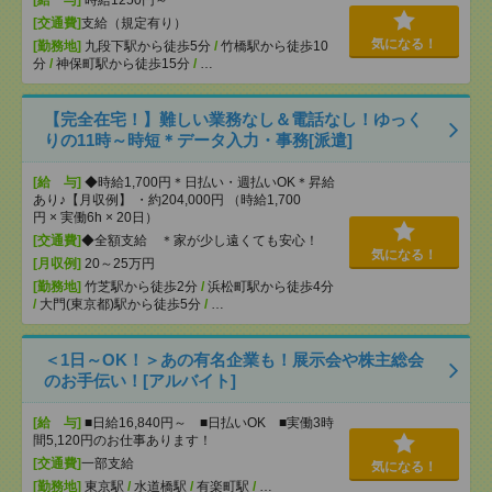
[給 与]
時給1250円～
[交通費]
支給（規定有り）
気になる！
[勤務地]
九段下駅から徒歩5分
/
竹橋駅から徒歩10
分
/
神保町駅から徒歩15分
/
…
【完全在宅！】難しい業務なし＆電話なし！ゆっく
りの11時～時短＊データ入力・事務[派遣]
[給 与]
◆時給1,700円＊日払い・週払いOK＊昇給
あり♪【月収例】 ・約204,000円 （時給1,700
円 × 実働6h × 20日）
[交通費]
◆全額支給 ＊家が少し遠くても安心！
気になる！
[月収例]
20～25万円
[勤務地]
竹芝駅から徒歩2分
/
浜松町駅から徒歩4分
/
大門(東京都)駅から徒歩5分
/
…
＜1日～OK！＞あの有名企業も！展示会や株主総会
のお手伝い！[アルバイト]
[給 与]
■日給16,840円～ ■日払いOK ■実働3時
間5,120円のお仕事あります！
[交通費]
一部支給
気になる！
[勤務地]
東京駅
/
水道橋駅
/
有楽町駅
/
…