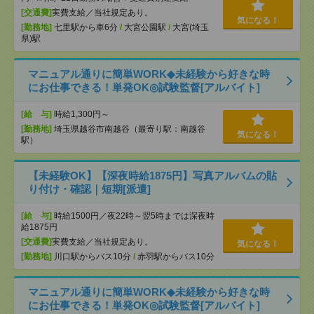
[交通費]
実費支給／当社規定あり。
気になる！
[勤務地]
七里駅から車6分
/
大宮公園駅
/
大宮(埼玉
県)駅
マニュアル通りに簡単WORK◆未経験から好きな時
にお仕事できる！単発OK◎試験監督[アルバイト]
[給 与]
時給1,300円～
[勤務地]
埼玉県越谷市南越谷（最寄り駅：南越谷
気になる！
駅）
【未経験OK】【深夜時給1875円】写真アルバムの貼
り付け・確認｜短期[派遣]
[給 与]
時給1500円／夜22時～翌5時までは深夜時
給1875円
[交通費]
実費支給／当社規定あり。
気になる！
[勤務地]
川口駅からバス10分
/
赤羽駅からバス10分
マニュアル通りに簡単WORK◆未経験から好きな時
にお仕事できる！単発OK◎試験監督[アルバイト]