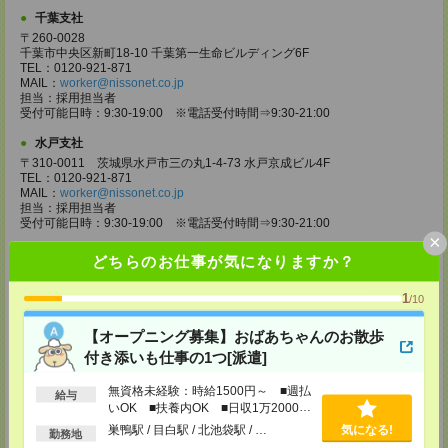
千葉支社
〒260-0028
千葉市中央区新町18-10 千葉第一生命ビルディング6F
TEL：0120-921-871
MAIL：
worker@nissonet.co.jp
担当：採用担当者
受付可能日時：9:30-19:00 ※電話受付時間⇒9:30-21:00
水戸支社
〒310-0011 茨城県水戸市三の丸1-4-73 水戸京成ビル4F
TEL：0120-921-871
MAIL：
worker@nissonet.co.jp
担当：採用担当者
受付可能日時：9:30-19:00 ※電話受付時間⇒9:30-21:00
×
宇都宮支社
どちらのお仕事が気になりますか？
〒320-0811 栃木県宇都宮市大通り1-2-11 フコク生命ビル4F
TEL：0120-921-871
1
/10
MAIL：
worker@nissonet.co.jp
担当：採用担当者
受付可能日時：9:30-19:00 ※電話受付時間⇒9:30-21:00
【オープニング募集】おばあちゃんのお散歩
付き添いも仕事の1つ[派遣]
高崎支社
埼玉県さいたま市大宮区仲町2-23-2 大宮仲町センタービル3F（さいたま
無資格未経験：時給1500円～ ■週払
給与
支社内）
いOK ■扶養内OK ■日収1万2000円
TEL：0120-921-871
以上
MAIL：
worker@nissonet.co.jp
巣鴨駅 / 目白駅 / 北池袋駅 / …
気になる!
勤務地
担当：採用担当者