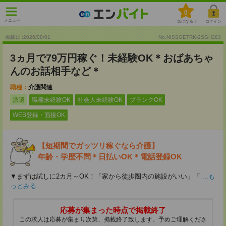
0
メニュー
気になる！
ログイン
掲載日 :2026
/
08
/
01
No.NISSOETRK-2SGH283
3ヵ月で79万円稼ぐ！未経験OK＊おばあちゃ
んのお話相手など＊
職種：
介護関連
派遣
職種未経験OK
社会人未経験OK
ブランクOK
WEB登録・面接OK
【短期間でガッツリ稼ぐなら介護】
年齢・学歴不問＊日払いOK＊電話登録OK
▼まずは試しに2カ月～OK！「家から徒歩圏内の施設がいい」「
...も
っとみる
応募が集まった時点で掲載終了
この求人は応募が集まり次第、掲載終了致します。予めご理解くださ