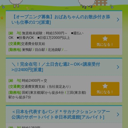
【オープニング募集】おばあちゃんのお散歩付き添
いも仕事の1つ[派遣]
[給 与]
無資格未経験：時給1500円～ ■週払い
OK ■扶養内OK ■日収1万2000円以上
[交通費]
交通費全額支給
気になる！
[勤務地]
巣鴨駅
/
目白駅
/
北池袋駅
/
…
＼！完全在宅！／土日含む週2～OK<講座受付
>@2400円[派遣]
[給 与]
時給2400円＋交
[交通費]
交通費実費支給（当社規定あり）
気になる！
[勤務地]
田町(東京都)駅から徒歩4分
/
三田(東京都)
駅から徒歩7分
＜日本を代表するバンド＊サカナクション＞ツアー
公演のサポートバイト＠日本武道館[アルバイト]