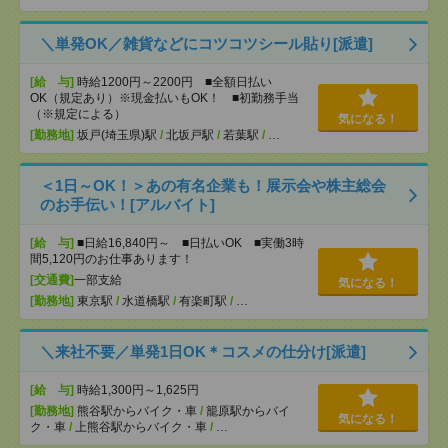
＼単発OK／雑貨などにコツコツシール貼り[派遣]
[給 与]
時給1200円～2200円 ■全額日払い
OK（規定あり）※現金払いもOK！ ■初勤務手当
（※規定による）
気になる！
[勤務地]
坂戸(埼玉県)駅
/
北坂戸駅
/
若葉駅
/
…
＜1日～OK！＞あの有名企業も！展示会や株主総会
のお手伝い！[アルバイト]
[給 与]
■日給16,840円～ ■日払いOK ■実働3時
間5,120円のお仕事あります！
[交通費]
一部支給
気になる！
[勤務地]
東京駅
/
水道橋駅
/
有楽町駅
/
…
＼来社不要／単発1日OK＊コスメの仕分け[派遣]
[給 与]
時給1,300円～1,625円
[勤務地]
熊谷駅からバイク・車
/
籠原駅からバイ
気になる！
ク・車
/
上熊谷駅からバイク・車
/
…