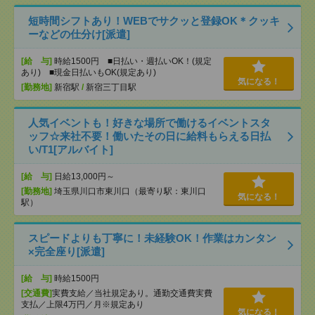
短時間シフトあり！WEBでサクッと登録OK＊クッキ
ーなどの仕分け[派遣]
[給 与]
時給1500円 ■日払い・週払いOK！(規定
あり) ■現金日払いもOK(規定あり)
気になる！
[勤務地]
新宿駅
/
新宿三丁目駅
人気イベントも！好きな場所で働けるイベントスタ
ッフ☆来社不要！働いたその日に給料もらえる日払
い/T1[アルバイト]
[給 与]
日給13,000円～
[勤務地]
埼玉県川口市東川口（最寄り駅：東川口
気になる！
駅）
スピードよりも丁寧に！未経験OK！作業はカンタン
×完全座り[派遣]
[給 与]
時給1500円
[交通費]
実費支給／当社規定あり。通勤交通費実費
支払／上限4万円／月※規定あり
気になる！