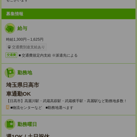
もございます
募集情報
給与
時給1,300円～1,625円
交通費別途支給あり
■ 交通費規定内支給 ※派遣先による
交通費
勤務地
埼玉県日高市
車通勤OK
【日高市】高麗川駅・武蔵高萩駅・武蔵横手駅・高麗駅など勤務地多数！
■物流センターなど ■勤務地選べます
勤務曜日
週1OK / 土日祝休