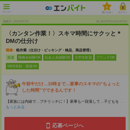
0
メニュー
気になる！
ログイン
掲載日 :2026
/
07
/
31
No.BAIT8110421GT16
〈カンタン作業！〉スキマ時間にサクッと＊
DMの仕分け
職種：
軽作業（仕分け・ピッキング・検品、商品管理）
派遣
職種未経験OK
社会人未経験OK
大学生歓迎
ブランクOK
WEB登録・面接OK
午前中だけ…15時まで…家事のスキマの“ちょっと
した時間”でできるんです！
【家族には内緒で…プチリッチに！】家事も一段落して…子どもを
...
もっとみる
応募ページへ