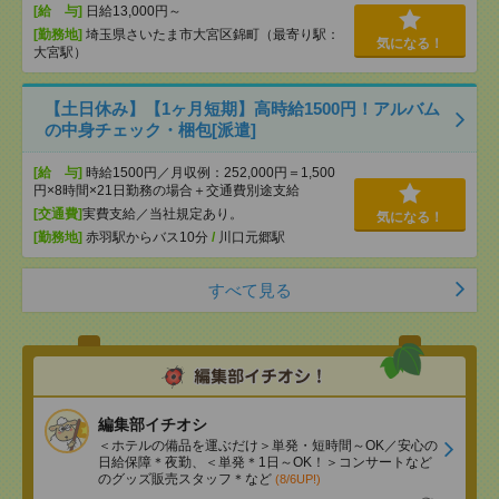
[給 与]
日給13,000円～
[勤務地]
埼玉県さいたま市大宮区錦町（最寄り駅：
気になる！
大宮駅）
【土日休み】【1ヶ月短期】高時給1500円！アルバム
の中身チェック・梱包[派遣]
[給 与]
時給1500円／月収例：252,000円＝1,500
円×8時間×21日勤務の場合＋交通費別途支給
[交通費]
実費支給／当社規定あり。
気になる！
[勤務地]
赤羽駅からバス10分
/
川口元郷駅
すべて見る
編集部イチオシ
＜ホテルの備品を運ぶだけ＞単発・短時間～OK／安心の
日給保障＊夜勤、＜単発＊1日～OK！＞コンサートなど
のグッズ販売スタッフ＊など
(8/6UP!)