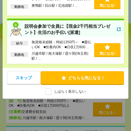
以上
あなたの閲覧履歴からの
巣鴨駅 / 目白駅 / 北池袋駅 / …
気になる!
勤務地
おすすめ
説明会参加で全員に【現金2千円相当プレゼ
ント】生活のお手伝い[派遣]
【オープニング募集】おばあちゃんのお散歩付き添
いも仕事の1つ[派遣]
無資格未経験：時給1350円～ ■週払
給与
いOK ■扶養内OK ■日収1万800円
以上
[給 与]
無資格未経験：時給1500円～ ■週払い
川越市駅 / 南大塚駅 / 霞ケ関(埼玉県)
気になる!
勤務地
OK ■扶養内OK ■日収1万2000円以上
駅 / …
[交通費]
交通費全額支給
気になる！
[勤務地]
巣鴨駅
/
目白駅
/
北池袋駅
/
…
スキップ
どちらも気になる！
説明会参加で全員に【現金2千円相当プレゼント】生
活のお手伝い[派遣]
しばらく表示しない
[給 与]
無資格未経験：時給1350円～ ■週払い
OK ■扶養内OK ■日収1万800円以上
[交通費]
交通費全額支給
気になる！
[勤務地]
川越市駅
/
南大塚駅
/
霞ケ関(埼玉県)駅
/
…