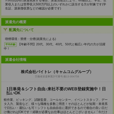
※30日以内の派遣就業する場合、派遣法改正により、60歳以上、学生、生
業収入または世帯収入500万円以上のいずれかに該当する方が対象です(学
生証、源泉徴収票などの確認が必要です)
派遣先の概要
配属先について
喫煙環境：禁煙・分煙(就業先による)
【年齢不問】20代、30代、40代、50代と幅広い年代の方が活躍
平均年齢
中！
派遣会社情報
株式会社バイトレ（キャムコムグループ）
労働者派遣事業許可番号:般13-304758
1日単発＆シフト自由♪来社不要のWEB登録実施中！日
払いOK
軽作業、ピッキング、試験監督、コールセンター、イベントスタッフ、デー
タ入力、製造など、様々な職種を多数ご用意！そのほとんどが短期・単発系
で日払い・週払いも可！シフトも自由自在に選択できるので都合の良い日だ
け働ければOKです！経験が必要なお仕事はほとんどございません♪「今だけ