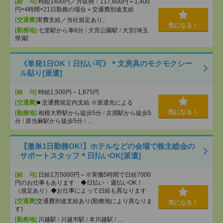
[給 与]
時給1400円／月収例：117,600円＝1,400
円×4時間×21日勤務の場合＋交通費別途支給
[交通費]
実費支給／当社規定あり。
気になる！
[勤務地]
七里駅から車6分
/
大宮公園駅
/
大宮(埼玉
県)駅
《単発1日OK！日払い可》＊文房具のモクモクシー
ル貼り[派遣]
[給 与]
時給1,500円～1,875円
[交通費]
■ 交通費規定内支給 ※派遣先による
気になる！
[勤務地]
相模大野駅から徒歩5分
/
古淵駅から徒歩5
分
/
原当麻駅から徒歩5分
/
…
【激単1日勤務OK!】ホテルなどの会場で株主総会の
サポートスタッフ＊日払いOK[派遣]
[給 与]
日給1万5000円～※実働5時間で日給7000
円のお仕事もあります ◆日払い・週払いOK！
（規定あり）◆お仕事によって日給も異なります
[交通費]
交通費別途支給あり(勤務地により異なりま
気になる！
す)
[勤務地]
川越駅
/
川越市駅
/
本川越駅
/
…