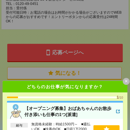
TEL：0120-49-0451
担当：受付係
受付可能日時：お電話の場合はお時間がかかる場合がございますのでWEB
からの応募がおすすめです！エントリーボタンからの応募受付は24時間
OK！
応募ページへ
気になる！
×
どちらのお仕事が気になりますか？
メール
LINE
で送る
で送る
1
/10
【オープニング募集】おばあちゃんのお散歩
シェア
ツイート
ブックマーク
付き添いも仕事の1つ[派遣]
無資格未経験：時給1500円～ ■週払
給与
いOK ■扶養内OK ■日収1万2000円