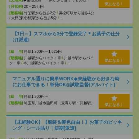
[交通費]
◆全額支給 ＊家が少し遠くても安心！
気になる！
[月収例]
20～25万円
[勤務地]
竹芝駅から徒歩2分
/
浜松町駅から徒歩4分
/
大門(東京都)駅から徒歩5分
/
…
【1日～】スマホから3分で登録完了＊お菓子の仕分
け[派遣]
[給 与]
時給1,300円～1,625円
[勤務地]
川越駅からバイク・車
/
川越市駅からバイ
気になる！
ク・車
/
本川越駅からバイク・車
/
…
マニュアル通りに簡単WORK◆未経験から好きな時
にお仕事できる！単発OK◎試験監督[アルバイト]
[給 与]
時給1,300円～
[勤務地]
埼玉県川越市脇田町（最寄り駅：川越駅）
気になる！
【未経験OK】【服装＆髪色自由！】お菓子のピッキ
ング・シール貼り｜短期[派遣]