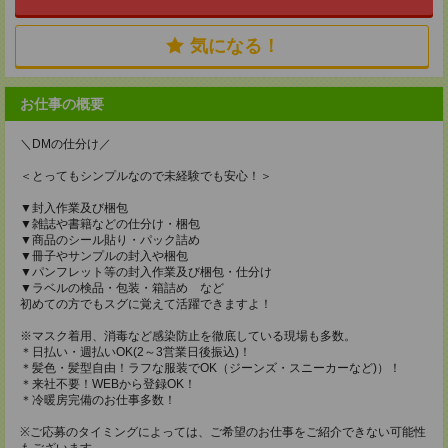
気になる！
お仕事の概要
＼DMの仕分け／
＜とってもシンプルなので未経験でも安心！＞
▼封入作業及び梱包
▼雑誌や書籍などの仕分け・梱包
▼商品のシール貼り・パック詰め
▼冊子やサンプルの封入や梱包
▼パンフレット等の封入作業及び梱包・仕分け
▼ラベルの検品・包装・箱詰め など
初めての方でもスグに覚えて活躍できますよ！
※マスク着用、消毒など感染防止を徹底している現場も多数。
＊日払い・週払いOK(2～3営業日後振込)！
＊髪色・髪型自由！ラフな服装でOK（ジーンズ・スニーカーなど)）！
＊来社不要！WEBから登録OK！
＊冷暖房完備のお仕事多数！
※ご応募のタイミングによっては、ご希望のお仕事をご紹介できない可能性