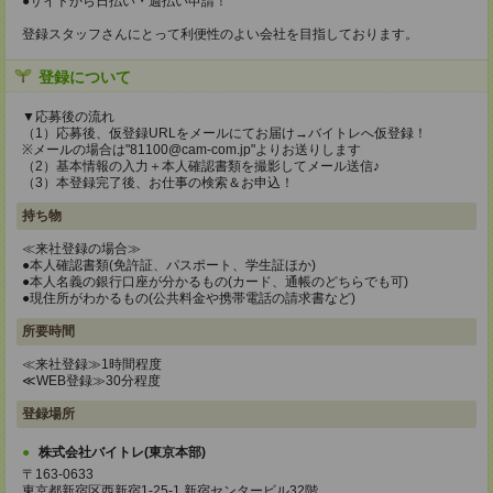
●サイトから日払い・週払い申請！
登録スタッフさんにとって利便性のよい会社を目指しております。
登録について
▼応募後の流れ
（1）応募後、仮登録URLをメールにてお届け→バイトレへ仮登録！
※メールの場合は"81100@cam-com.jp"よりお送りします
（2）基本情報の入力＋本人確認書類を撮影してメール送信♪
（3）本登録完了後、お仕事の検索＆お申込！
持ち物
≪来社登録の場合≫
●本人確認書類(免許証、パスポート、学生証ほか)
●本人名義の銀行口座が分かるもの(カード、通帳のどちらでも可)
●現住所がわかるもの(公共料金や携帯電話の請求書など)
所要時間
≪来社登録≫1時間程度
≪WEB登録≫30分程度
登録場所
株式会社バイトレ(東京本部)
〒163-0633
東京都新宿区西新宿1-25-1 新宿センタービル32階