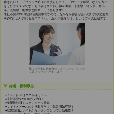
稼ぎたい！」「ブランク明けの肩慣らしに！」「Wワーク希望」なんて方に
もぜひオススメです！お仕事は東京都、神奈川県、千葉県、埼玉県、群馬
県、茨城県、栃木県と関東一円にあります♪
来社不要のWEB登録も実施中ですので、なかなか都合が合わない方や交通費
を節約したい方にもおススメ♪とりあえず登録だけ、という方も大歓迎です♪
様々な仕事に触れ合い、スキルアップしてい
く皆さんをサポートします！
待遇・福利厚生
≪“バイトレ”はココが違う！≫
●来社不要でWEBから登録！
●希望勤務日をスケジュール登録！
●サイトとメールのやり取りだけで就業開始可能！
●就業当日はサイトからボタンひとつで出勤報告！