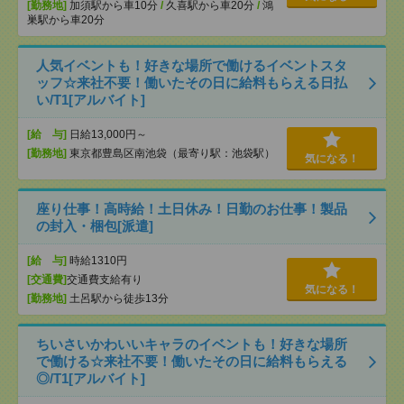
[勤務地]
加須駅から車10分
/
久喜駅から車20分
/
鴻
巣駅から車20分
人気イベントも！好きな場所で働けるイベントスタ
ッフ☆来社不要！働いたその日に給料もらえる日払
い/T1[アルバイト]
[給 与]
日給13,000円～
[勤務地]
東京都豊島区南池袋（最寄り駅：池袋駅）
気になる！
座り仕事！高時給！土日休み！日勤のお仕事！製品
の封入・梱包[派遣]
[給 与]
時給1310円
[交通費]
交通費支給有り
気になる！
[勤務地]
土呂駅から徒歩13分
ちいさいかわいいキャラのイベントも！好きな場所
で働ける☆来社不要！働いたその日に給料もらえる
◎/T1[アルバイト]