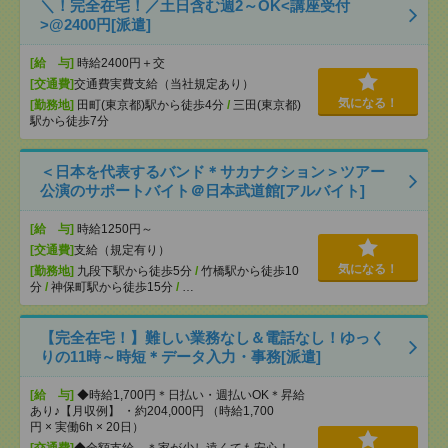
＼！完全在宅！／土日含む週2～OK<講座受付
>@2400円[派遣]
[給 与]
時給2400円＋交
[交通費]
交通費実費支給（当社規定あり）
気になる！
[勤務地]
田町(東京都)駅から徒歩4分
/
三田(東京都)
駅から徒歩7分
＜日本を代表するバンド＊サカナクション＞ツアー
公演のサポートバイト＠日本武道館[アルバイト]
[給 与]
時給1250円～
[交通費]
支給（規定有り）
気になる！
[勤務地]
九段下駅から徒歩5分
/
竹橋駅から徒歩10
分
/
神保町駅から徒歩15分
/
…
【完全在宅！】難しい業務なし＆電話なし！ゆっく
りの11時～時短＊データ入力・事務[派遣]
[給 与]
◆時給1,700円＊日払い・週払いOK＊昇給
あり♪【月収例】 ・約204,000円 （時給1,700
円 × 実働6h × 20日）