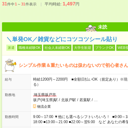
1,497
31
平均時給:
円
件中
1
～
31
件表示
未読
＼単発OK／雑貨などにコツコツシール貼り
派遣
職種未経験OK
社会人未経験OK
大学生歓迎
ブランクOK
WEB
シンプル作業＆重たいものは扱わないので初心者さ
時給1200円～2200円 ■全額日払いOK（規定あり）
給与
る）
埼玉県坂戸市
勤務地
坂戸(埼玉県)駅
/
北坂戸駅
/
若葉駅
/
…
物流企業
9:00～17:00 ▼他にも選べるシフトいろいろ！ ■9:00～18:00 ■
勤務時間
18:00 ■13:00～21:00 ■22:00～翌6:00 など あ