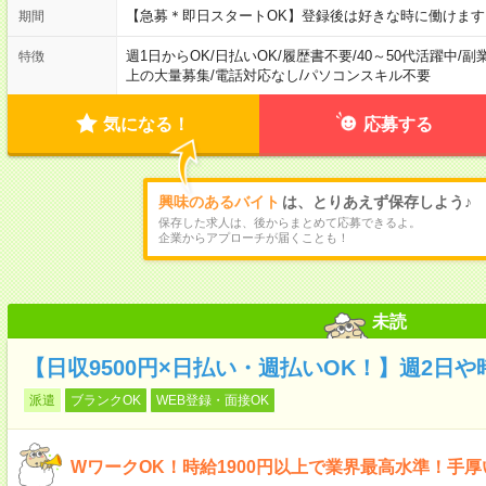
【急募＊即日スタートOK】登録後は好きな時に働けま
期間
週1日からOK
/
日払いOK
/
履歴書不要
/
40～50代活躍中
/
副
特徴
上の大量募集
/
電話対応なし
/
パソコンスキル不要
気になる！
応募する
興味のあるバイト
は、とりあえず保存しよう♪
保存した求人は、後からまとめて応募できるよ。
企業からアプローチが届くことも！
未読
【日収9500円×日払い・週払いOK！】週2日
派遣
ブランクOK
WEB登録・面接OK
WワークOK！時給1900円以上で業界最高水準！手