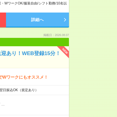
業・WワークOK
/
服装自由
/
シフト勤務
/
10名以
詳細へ
掲載日：2026.08.07
NEW
迎あり！WEB登録15分！
でWワークにもオススメ！
・翌日振込OK（規定あり）
/
…