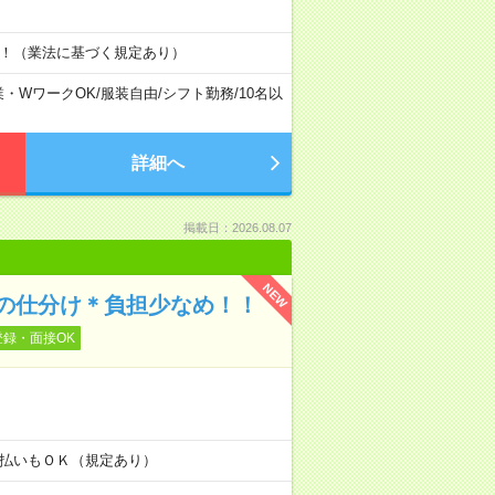
す！（業法に基づく規定あり）
業・WワークOK
/
服装自由
/
シフト勤務
/
10名以
詳細へ
掲載日：2026.08.07
NEW
の仕分け＊負担少なめ！！
登録・面接OK
！
金日払いもＯＫ（規定あり）