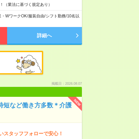
す！（業法に基づく規定あり）
業・WワークOK
/
服装自由
/
シフト勤務
/
10名以
詳細へ
掲載日：2026.08.07
NEW
や時短など働き方多数＊介護
厚いスタッフフォローで安心！