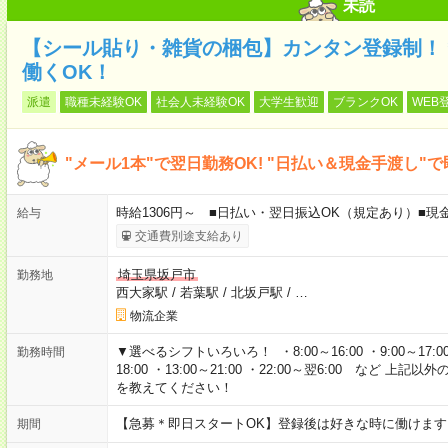
未読
【シール貼り・雑貨の梱包】カンタン登録制！
働くOK！
派遣
職種未経験OK
社会人未経験OK
大学生歓迎
ブランクOK
WEB
"メール1本"で翌日勤務OK! "日払い＆現金手渡し"で
時給1306円～ ■日払い・翌日振込OK（規定あり）■現
給与
交通費別途支給あり
埼玉県坂戸市
勤務地
西大家駅
/
若葉駅
/
北坂戸駅
/
…
物流企業
▼選べるシフトいろいろ！ ・8:00～16:00 ・9:00～17:00 ・9
勤務時間
18:00 ・13:00～21:00 ・22:00～翌6:00 など
を教えてください！
【急募＊即日スタートOK】登録後は好きな時に働けま
期間