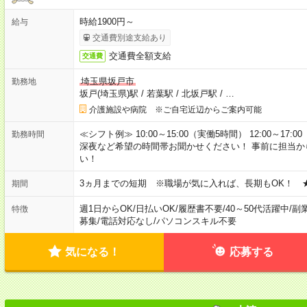
時給1900円～
給与
交通費別途支給あり
交通費全額支給
交通費
埼玉県坂戸市
勤務地
坂戸(埼玉県)駅
/
若葉駅
/
北坂戸駅
/
…
介護施設や病院 ※ご自宅近辺からご案内可能
≪シフト例≫ 10:00～15:00（実働5時間） 12:00～1
勤務時間
深夜など希望の時間帯お聞かせください！ 事前に担当
い！
3ヵ月までの短期 ※職場が気に入れば、長期もOK！ 
期間
週1日からOK
/
日払いOK
/
履歴書不要
/
40～50代活躍中
/
副
特徴
募集
/
電話対応なし
/
パソコンスキル不要
気になる！
応募する