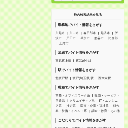
他の検索結果を見る
勤務地でバイト情報をさがす
川越市
川口市
春日部市
越谷市
所
沢市
戸田市
草加市
熊谷市
比企郡
上尾市
沿線でバイト情報をさがす
東武東上線
東武越生線
駅でバイト情報をさがす
北坂戸駅
坂戸(埼玉県)駅
西大家駅
職種でバイト情報をさがす
事務・オフィスワーク系
販売・サービス・
営業系
クリエイティブ系
IT・エンジニ
ア系
技術系
医療・介護・福祉系
軽作
業・警備・イベント系
調査・教育・その他
こだわりでバイト情報をさがす