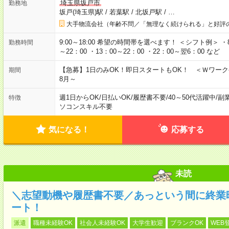
埼玉県坂戸市
勤務地
坂戸(埼玉県)駅
/
若葉駅
/
北坂戸駅
/
…
大手物流会社（年齢不問／「無理なく続けられる」と好評
9:00～18:00 希望の時間帯を選べます！ ＜シフト例＞ ・8：3
勤務時間
～22：00 ・13：00～22：00 ・22：00～翌6：00 など
【急募】1日のみOK！即日スタートもOK！ ＜Ｗワー
期間
8月～
週1日からOK
/
日払いOK
/
履歴書不要
/
40～50代活躍中
/
副
特徴
ソコンスキル不要
気になる！
応募する
未読
＼志望動機や履歴書不要／あっという間に終業
ート！
派遣
職種未経験OK
社会人未経験OK
大学生歓迎
ブランクOK
WEB