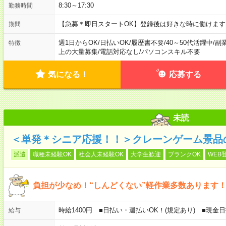
8:30～17:30
勤務時間
【急募＊即日スタートOK】登録後は好きな時に働けま
期間
週1日からOK
/
日払いOK
/
履歴書不要
/
40～50代活躍中
/
副
特徴
上の大量募集
/
電話対応なし
/
パソコンスキル不要
気になる！
応募する
未読
＜単発＊シニア応援！！＞クレーンゲーム景品
派遣
職種未経験OK
社会人未経験OK
大学生歓迎
ブランクOK
WEB
負担が少なめ！“しんどくない”軽作業多数あります
時給1400円 ■日払い・週払いOK！(規定あり) ■現
給与