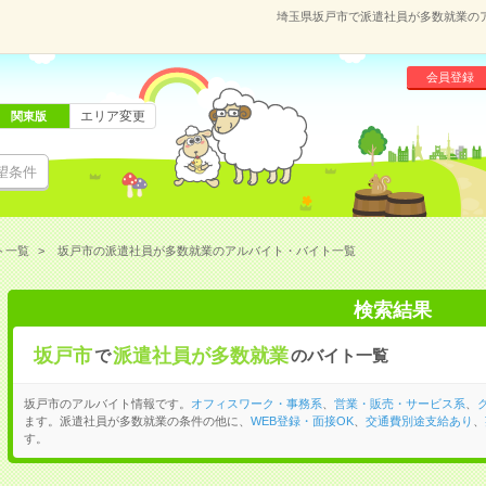
埼玉県坂戸市で派遣社員が多数就業の
会員登録
エリア変更
関東版
望条件
ト一覧
坂戸市の派遣社員が多数就業のアルバイト・バイト一覧
検索結果
坂戸市
派遣社員が多数就業
で
のバイト一覧
坂戸市のアルバイト情報です。
オフィスワーク・事務系
、
営業・販売・サービス系
、
ます。派遣社員が多数就業の条件の他に、
WEB登録・面接OK
、
交通費別途支給あり
、
す。