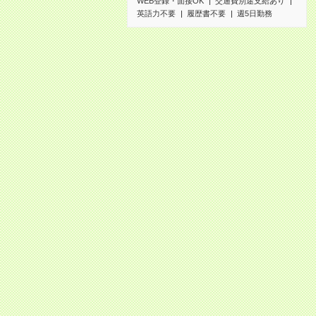
WEB登録・面接OK
交通費別途支給あり
英語力不要
履歴書不要
週5日勤務