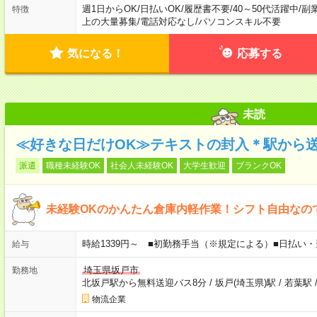
週1日からOK
/
日払いOK
/
履歴書不要
/
40～50代活躍中
/
副
特徴
上の大量募集
/
電話対応なし
/
パソコンスキル不要
気になる！
応募する
未読
≪好きな日だけOK≫テキストの封入＊駅から送
派遣
職種未経験OK
社会人未経験OK
大学生歓迎
ブランクOK
未経験OKのかんたん倉庫内軽作業！シフト自由なの
時給1339円～ ■初勤務手当（※規定による）■日払い
給与
埼玉県坂戸市
勤務地
北坂戸駅から無料送迎バス8分
/
坂戸(埼玉県)駅
/
若葉駅
物流企業