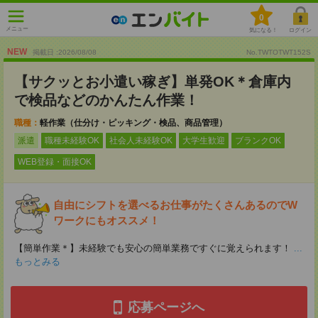
0
メニュー
気になる！
ログイン
NEW
掲載日 :2026
/
08
/
08
No.TWTOTWT152S
【サクッとお小遣い稼ぎ】単発OK＊倉庫内
で検品などのかんたん作業！
職種：
軽作業（仕分け・ピッキング・検品、商品管理）
派遣
職種未経験OK
社会人未経験OK
大学生歓迎
ブランクOK
WEB登録・面接OK
自由にシフトを選べるお仕事がたくさんあるのでW
ワークにもオススメ！
【簡単作業＊】未経験でも安心の簡単業務ですぐに覚えられます！
...
もっとみる
応募ページへ