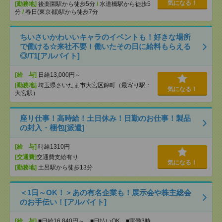
気になる！
[勤務地]
後楽園駅から徒歩5分
/
水道橋駅から徒歩5
分
/
春日(東京都)駅から徒歩7分
ちいさいかわいいキャラのイベントも！好きな場所
で働ける☆来社不要！働いたその日に給料もらえる
◎/T1[アルバイト]
[給 与]
日給13,000円～
[勤務地]
埼玉県さいたま市大宮区錦町（最寄り駅：
気になる！
大宮駅）
座り仕事！高時給！土日休み！日勤のお仕事！製品
の封入・梱包[派遣]
[給 与]
時給1310円
[交通費]
交通費支給有り
気になる！
[勤務地]
土呂駅から徒歩13分
＜1日～OK！＞あの有名企業も！展示会や株主総会
のお手伝い！[アルバイト]
[給 与]
■日給16,840円～ ■日払いOK ■実働3時