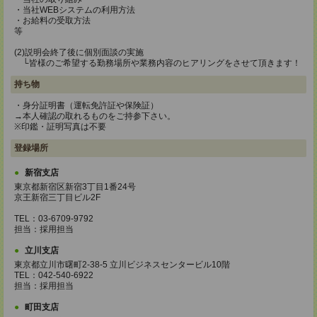
・当社WEBシステムの利用方法
・お給料の受取方法
等
(2)説明会終了後に個別面談の実施
└皆様のご希望する勤務場所や業務内容のヒアリングをさせて頂きます！
持ち物
・身分証明書（運転免許証や保険証）
→本人確認の取れるものをご持参下さい。
※印鑑・証明写真は不要
登録場所
新宿支店
東京都新宿区新宿3丁目1番24号
京王新宿三丁目ビル2F
TEL：03-6709-9792
担当：採用担当
立川支店
東京都立川市曙町2-38-5 立川ビジネスセンタービル10階
TEL：042-540-6922
担当：採用担当
町田支店