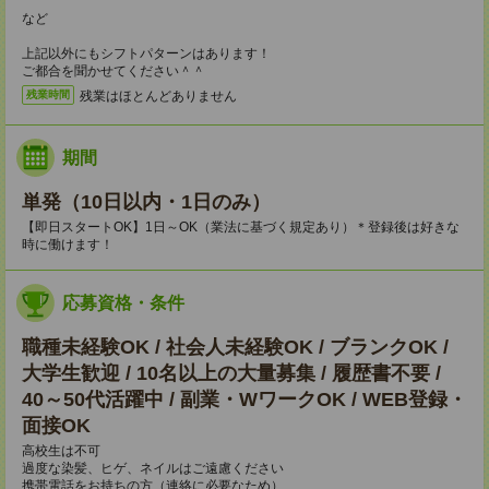
など
上記以外にもシフトパターンはあります！
ご都合を聞かせてください＾＾
残業はほとんどありません
残業時間
期間
単発（10日以内・1日のみ）
【即日スタートOK】1日～OK（業法に基づく規定あり）＊登録後は好きな
時に働けます！
応募資格・条件
職種未経験OK / 社会人未経験OK / ブランクOK /
大学生歓迎 / 10名以上の大量募集 / 履歴書不要 /
40～50代活躍中 / 副業・WワークOK / WEB登録・
面接OK
高校生は不可
過度な染髪、ヒゲ、ネイルはご遠慮ください
携帯電話をお持ちの方（連絡に必要なため）