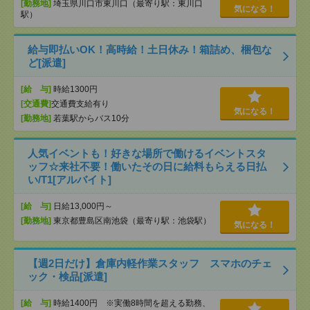
[勤務地]
埼玉県川口市東川口（最寄り駅：東川口
気になる！
駅）
給与即払いOK！高時給！土日休み！箱詰め、梱包な
ど[派遣]
[給 与]
時給1300円
[交通費]
交通費支給有り
気になる！
[勤務地]
若葉駅からバス10分
人気イベントも！好きな場所で働けるイベントスタ
ッフ☆来社不要！働いたその日に給料もらえる日払
い/T1[アルバイト]
[給 与]
日給13,000円～
[勤務地]
東京都豊島区南池袋（最寄り駅：池袋駅）
気になる！
【週2日だけ】倉庫内軽作業スタッフ スマホのチェ
ック・検品[派遣]
[給 与]
時給1400円 ※実働8時間を超える勤務、