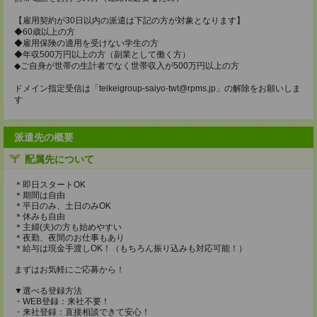
【雇用契約が30日以内の派遣は下記の方が対象となります】
◆60歳以上の方
◆雇用保険の適用を受けない学生の方
◆年収500万円以上の方（副業として働く方）
◆ご自身が世帯の生計者でなく世帯収入が500万円以上の方
ドメイン指定受信は「teikeigroup-saiyo-twt@rpms.jp」の解除をお願いしま
す
派遣先の概要
配属先について
＊即日スタートOK
＊期間は自由
＊平日のみ、土日のみOK
＊休みも自由
＊主婦(夫)の方も始めやすい
＊夜勤、夜間のお仕事もあり
＊給与は現金手渡しOK！（もちろん振り込みも対応可能！）
まずはお気軽にご応募から！
▼選べる登録方法
・WEB登録：来社不要！
・来社登録：直接相談できて安心！