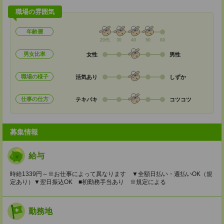
職場の雰囲気
年齢層
20代
30
40
50
60
男女比率
女性
男性
職場の様子
活気あり
しずか
仕事の仕方
テキパキ
コツコツ
募集情報
給与
時給1339円～※お仕事によって異なります ▼全額日払い・週払いOK（規
定あり）▼翌日振込OK ■初勤務手当あり ※規定による
勤務地