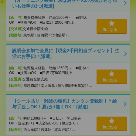
【オープニング募集】おばあちゃんのお散歩付き添
いも仕事の1つ[派遣]
[給 与]
無資格未経験：時給1500円～ ■週払い
OK ■扶養内OK ■日収1万2000円以上
[交通費]
交通費全額支給
気になる！
[勤務地]
巣鴨駅
/
目白駅
/
北池袋駅
/
…
説明会参加で全員に【現金2千円相当プレゼント】生
活のお手伝い[派遣]
[給 与]
無資格未経験：時給1350円～ ■週払い
OK ■扶養内OK ■日収1万800円以上
[交通費]
交通費全額支給
気になる！
[勤務地]
川越市駅
/
南大塚駅
/
霞ケ関(埼玉県)駅
/
…
【シール貼り・雑貨の梱包】カンタン登録制！＊給
与手渡しOK！夏だけ働くOK！[派遣]
[給 与]
時給1306円～ ■日払い・翌日振込
OK（規定あり）■現金払いOK（規定あり）
気になる！
[勤務地]
西大家駅
/
若葉駅
/
北坂戸駅
/
…