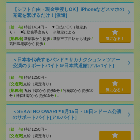
【シフト自由・現金手渡しOK】iPhoneなどスマホの
充電を繋げるだけ！[派遣]
[給 与]
時給1414円～ ▼日払いOK（規定あ
り） ■初勤務手当あり ※規定による
[勤務地]
新宿駅から徒歩
/
新宿三丁目駅から徒歩
/
気になる！
高田馬場駅から徒歩
/
…
＜日本を代表するバンド＊サカナクション＞ツアー
公演のサポートバイト＠日本武道館[アルバイト]
[給 与]
時給1250円～
[交通費]
支給（規定有り）
気になる！
[勤務地]
九段下駅から徒歩5分
/
竹橋駅から徒歩10
分
/
神保町駅から徒歩15分
/
…
＜SEKAI NO OWARI＊8月15日・16日＞ドーム公演
のサポートバイト[アルバイト]
[給 与]
時給1250円～
[交通費]
支給（規定有り）