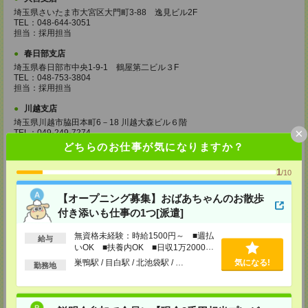
埼玉県さいたま市大宮区大門町3-88 逸見ビル2F
TEL：048-644-3051
担当：採用担当
春日部支店
埼玉県春日部市中央1-9-1 鶴屋第二ビル３F
TEL：048-753-3804
担当：採用担当
川越支店
埼玉県川越市脇田本町6－18 川越大森ビル６階
×
TEL：049-249-7274
担当：採用担当
どちらのお仕事が気になりますか？
千葉支店
1
/10
千葉県千葉市中央区富士見1-1-1 千葉駅前ビル8F
TEL：043-307-8867
【オープニング募集】おばあちゃんのお散歩
担当：採用担当
付き添いも仕事の1つ[派遣]
西船橋支店
千葉県船橋市印内町594-1 西船橋NSTビル2F
無資格未経験：時給1500円～ ■週払
給与
TEL：047-410-0204
いOK ■扶養内OK ■日収1万2000円
担当：採用担当
以上
巣鴨駅 / 目白駅 / 北池袋駅 / …
気になる!
勤務地
松戸支店
千葉県松戸市本町18-4 NBF松戸ビル5F
TEL：047-700-5726