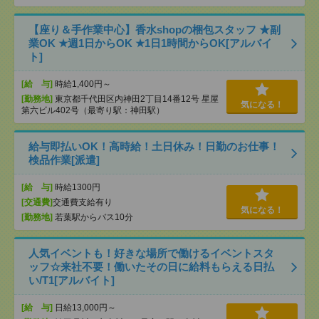
【座り＆手作業中心】香水shopの梱包スタッフ ★副
業OK ★週1日からOK ★1日1時間からOK[アルバイ
ト]
[給 与]
時給1,400円～
[勤務地]
東京都千代田区内神田2丁目14番12号 星屋
気になる！
第六ビル402号（最寄り駅：神田駅）
給与即払いOK！高時給！土日休み！日勤のお仕事！
検品作業[派遣]
[給 与]
時給1300円
[交通費]
交通費支給有り
気になる！
[勤務地]
若葉駅からバス10分
人気イベントも！好きな場所で働けるイベントスタ
ッフ☆来社不要！働いたその日に給料もらえる日払
い/T1[アルバイト]
[給 与]
日給13,000円～