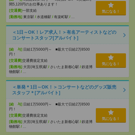
間5,120円のお仕事あります！
[交通費]
一部支給
気になる！
[勤務地]
東京駅
/
水道橋駅
/
有楽町駅
/
…
＜1日～OK！レア求人！＞有名アーティストなどの
コンサートスタッフ[アルバイト]
[給 与]
日給1万5000円～ ■最大で日給2万8500
円！
[交通費]
交通費規定支給
気になる！
[勤務地]
大宮(埼玉県)駅
/
さいたま新都心駅
/
鉄道博
物館駅
/
…
＜単発＊1日～OK！＞コンサートなどのグッズ販売
スタッフ＊[アルバイト]
[給 与]
日給1万5000円～ ■最大で日給2万8500
円！
[交通費]
交通費規定支給
気になる！
[勤務地]
大宮(埼玉県)駅
/
さいたま新都心駅
/
鉄道博
物館駅
/
…