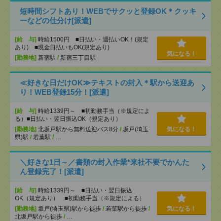
短時間シフトあり！WEBでサクッと登録OK＊クッキ
ーなどの仕分け[派遣]
[給 与]
時給1500円 ■日払い・週払いOK！(規定
あり) ■現金日払いもOK(規定あり)
気になる！
[勤務地]
新宿駅
/
新宿三丁目駅
≪好きな日だけOK≫テキストの封入＊駅から送迎あ
り！WEB登録15分！[派遣]
[給 与]
時給1339円～ ■初勤務手当（※規定によ
る）■日払い・翌日振込OK（規定あり）
[勤務地]
北坂戸駅から無料送迎バス8分
/
坂戸(埼玉
気になる！
県)駅
/
若葉駅
/
…
＼好きな1日～／書類の封入作業*来社不要でかんた
ん登録完了！[派遣]
[給 与]
時給1339円～ ■日払い・翌日振込
OK（規定あり） ■初勤務手当（※規定による）
[勤務地]
坂戸(埼玉県)駅から徒歩
/
若葉駅から徒歩
/
気になる！
北坂戸駅から徒歩
/
…