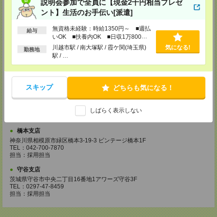
担当：採用担当
説明会参加で全員に【現金2千円相当プレゼ
ント】生活のお手伝い[派遣]
成田支店
千葉県成田市花崎816-2 田村ビル2階
無資格未経験：時給1350円～ ■週払
給与
TEL：0476-24-8071
いOK ■扶養内OK ■日収1万800円
担当：採用担当
以上
川越市駅 / 南大塚駅 / 霞ケ関(埼玉県)
気になる!
勤務地
柏支店
駅 / …
千葉県柏市柏1-2-38 さくら柏ビル8F
TEL：04-7165-8074
担当：採用担当
スキップ
どちらも気になる！
津田沼支店
千葉県船橋市前原西2-12-7 津田沼第一生命ビル5F
TEL：047-470-5372
しばらく表示しない
担当：採用担当
橋本支店
神奈川県相模原市緑区橋本3-19-3 ビンテージ橋本1F
TEL：042-700-7870
担当：採用担当
守谷支店
茨城県守谷市中央二丁目16番地1アワーズ守谷3F
TEL：0297-47-8459
担当：採用担当