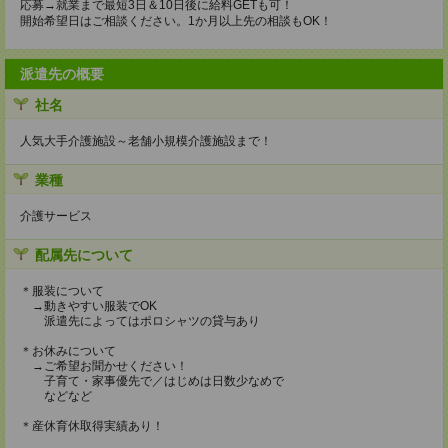
応募→就業まで最短3日＆10日後に給料GETも可！
開始希望日はご相談ください。1か月以上先の相談もOK！
派遣先の概要
社名
人気大手介護施設～老舗小規模介護施設まで！
業種
介護サービス
配属先について
＊服装について
→動きやすい服装でOK
派遣先によってはポロシャツの貸与あり
＊お休みについて
→ご希望お聞かせください！
子育て・家事優先で／はじめは日数少なめで
などなど
＊産休育休取得実績あり！