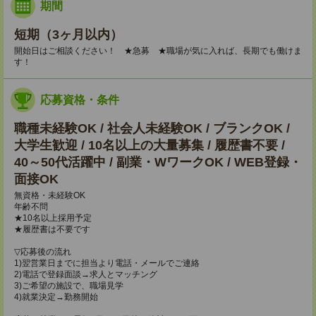
期間
短期（3ヶ月以内）
開始日はご相談ください！ ★急募 ★職場が気に入れば、長期でも働けま
す！
応募資格・条件
職種未経験OK / 社会人未経験OK / ブランクOK /
大学生歓迎 / 10名以上の大量募集 / 履歴書不要 /
40～50代活躍中 / 副業・WワークOK / WEB登録・
面接OK
無資格・未経験OK
年齢不問
★10名以上採用予定
★履歴書は不要です
▽応募後の流れ
1)翌営業日までに担当より電話・メールでご連絡
2)電話で登録面談→求人とマッチング
3)ご希望の施設で、職場見学
4)就業決定→勤務開始