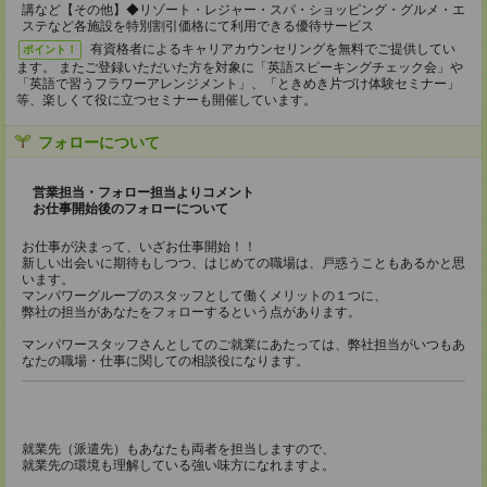
講など【その他】◆リゾート・レジャー・スパ・ショッピング・グルメ・エ
ステなど各施設を特別割引価格にて利用できる優待サービス
有資格者によるキャリアカウンセリングを無料でご提供してい
ポイント！
ます。 またご登録いただいた方を対象に「英語スピーキングチェック会」や
「英語で習うフラワーアレンジメント」、「ときめき片づけ体験セミナー」
等、楽しくて役に立つセミナーも開催しています。
フォローについて
営業担当・フォロー担当よりコメント
お仕事開始後のフォローについて
お仕事が決まって、いざお仕事開始！！
新しい出会いに期待もしつつ、はじめての職場は、戸惑うこともあるかと思
います。
マンパワーグループのスタッフとして働くメリットの１つに、
弊社の担当があなたをフォローするという点があります。
マンパワースタッフさんとしてのご就業にあたっては、弊社担当がいつもあ
なたの職場・仕事に関しての相談役になります。
就業先（派遣先）もあなたも両者を担当しますので、
就業先の環境も理解している強い味方になれますよ。