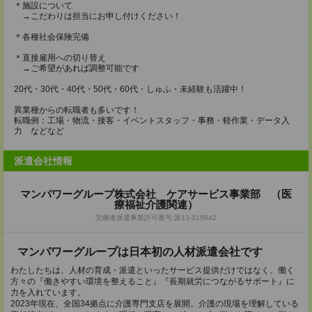
＊施設について
→こだわりは担当にお申し付けください！
＊各種社会保険完備
＊直接雇用への切り替え
→ご希望があれば調整可能です
20代・30代・40代・50代・60代・しゅふ・未経験も活躍中！
異業種からの転職者も多いです！
転職例：工場・物流・接客・イベントスタッフ・事務・軽作業・データ入
力 などなど
派遣会社情報
マンパワーグループ株式会社 ケアサービス事業部 （医
療福祉介護関連）
労働者派遣事業許可番号:派13-315642
マンパワーグループは日本初の人材派遣会社です
わたしたちは、人材の育成・派遣といったサービス提供だけではなく、働く
方々の『働きやすい環境を整えること』『長期就労につながるサポート』に
力を入れています。
2023年現在、全国34拠点に介護専門支店を展開。介護の現場を理解している