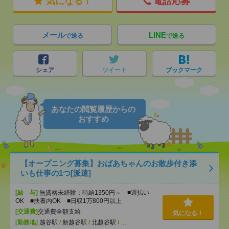
気になる！
電話応募
メール
LINE
で送る
で送る
シェア
ツイート
ブックマーク
あなたの閲覧履歴からの
おすすめ
【オープニング募集】おばあちゃんのお散歩付き添
いも仕事の1つ[派遣]
[給 与]
無資格未経験：時給1350円～ ■週払い
OK ■扶養内OK ■日収1万800円以上
[交通費]
交通費全額支給
気になる！
[勤務地]
越谷駅
/
新越谷駅
/
北越谷駅
/
…