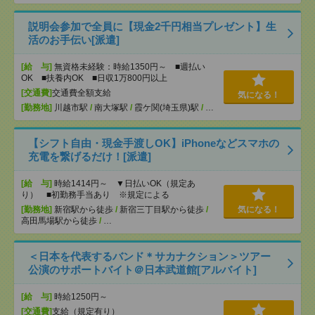
説明会参加で全員に【現金2千円相当プレゼント】生
活のお手伝い[派遣]
[給 与]
無資格未経験：時給1350円～ ■週払い
OK ■扶養内OK ■日収1万800円以上
[交通費]
交通費全額支給
気になる！
[勤務地]
川越市駅
/
南大塚駅
/
霞ケ関(埼玉県)駅
/
…
【シフト自由・現金手渡しOK】iPhoneなどスマホの
充電を繋げるだけ！[派遣]
[給 与]
時給1414円～ ▼日払いOK（規定あ
り） ■初勤務手当あり ※規定による
[勤務地]
新宿駅から徒歩
/
新宿三丁目駅から徒歩
/
気になる！
高田馬場駅から徒歩
/
…
＜日本を代表するバンド＊サカナクション＞ツアー
公演のサポートバイト＠日本武道館[アルバイト]
[給 与]
時給1250円～
[交通費]
支給（規定有り）