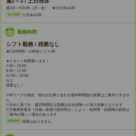
週2～3 / 土日祝休
週3日～5日OK（月～金） ★土日休みOK
土日休みOK
休日休暇
勤務時間
シフト勤務 / 残業なし
★1日6時間～の時短シフトOK
★スタート時間選べます！
7:00～16:00
9:00～17:00
11:00～19:00
など
残業なし！
※Wワークの場合、他のお仕事と合わせ週40時間超の就業はご案内できませ
ん
※法令に基づき、週20時間以上勤務は社会保険への加入対象となります
※労働者派遣法（日雇い派遣の原則禁止）により、短時間・短期間の就業は
ご案内が難しい場合があります
残業はありません。
残業時間