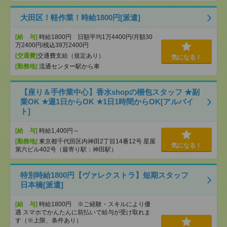
大田区！軽作業！時給1800円[派遣]
[給 与]
時給1800円 日額平均1万4400円/月額30
万2400円/残込39万2400円
[交通費]
交通費支給（規定あり）
気になる！
[勤務地]
流通センター駅から車
【座り＆手作業中心】香水shopの梱包スタッフ ★副
業OK ★週1日からOK ★1日1時間からOK[アルバイ
ト]
[給 与]
時給1,400円～
[勤務地]
東京都千代田区内神田2丁目14番12号 星屋
気になる！
第六ビル402号（最寄り駅：神田駅）
特別時給1800円【ヴァレクストラ】短期スタッフ
日本橋[派遣]
[給 与]
時給1800円 ※ご経験・スキルにより優
遇 スマホでかんたんに前払いで給与が受け取れま
す（※上限、条件あり）