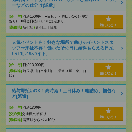
ーなどの仕分け[派遣]
[給 与]
時給1500円 ■日払い・週払いOK！(規定
あり) ■現金日払いもOK(規定あり)
気になる！
[勤務地]
新宿駅
/
新宿三丁目駅
人気イベントも！好きな場所で働けるイベントスタ
ッフ☆来社不要！働いたその日に給料もらえる日払
い/T1[アルバイト]
[給 与]
日給13,000円～
[勤務地]
埼玉県川口市東川口（最寄り駅：東川口
気になる！
駅）
給与即払いOK！高時給！土日休み！箱詰め、梱包な
ど[派遣]
[給 与]
時給1300円
[交通費]
交通費支給有り
気になる！
[勤務地]
若葉駅からバス10分