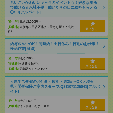
ちいさいかわいいキャラのイベントも！好きな場所
で働ける☆来社不要！働いたその日に給料もらえる
◎/T1[アルバイト]
[給 与]
日給13,000円～
[勤務地]
東京都世田谷区北沢（最寄り駅：下北沢
気になる！
駅）
給与即払いOK！高時給！土日休み！日勤のお仕事！
検品作業[派遣]
[給 与]
時給1300円
[交通費]
交通費支給有り
気になる！
[勤務地]
若葉駅からバス10分
＜厚生労働省のお仕事・短期・週3日～OK＞埼玉
県・労働保険ご案内スタッフ/Q311071125041[アルバ
イト]
[給 与]
時給1,600円～
[勤務地]
埼玉県さいたま市西区
気になる！