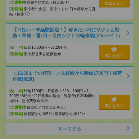
[交通費]
交通費全額支給（規定あり）
気になる！
[勤務地]
東京都中央区 東京メトロ 日本橋駅から直
結（徒歩1分）
【日払い・未経験歓迎！】稼ぎたい日にサクッと勤
務！単発・週1日～自由シフトの軽作業[アルバイト]
[給 与]
日給10,305円～37,204円
[勤務地]
東京都世田谷区豪徳寺
気になる！
＼11/30までの短期！／未経験から時給1700円！集荷
作業[派遣]
[給 与]
時給1700円／月収例：328、100円＝1、
700円×8時間×21日勤務の場合＋残業代(月20時間の
場合)、交通費別途支給
気になる！
[交通費]
実費支給／当社規定あり。
[勤務地]
徳宿駅から車5分
/
涸沼駅から車12分
すべて見る