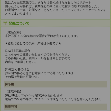
気に入った就業先では、あなたは長く続けられるようにサポート
困ったことがあれば、就業先との間に立って解決に向けて調整をしたり
お電話やメール・対面など あなたに合ったツールでコミュニケーションを
とってまいります！
登録について
【電話登録】
来社不要！30分程度のお電話で登録が完了いたします。
★登録に際しての予約・来社は不要です★
(1)WEB応募の場合
こちらからご連絡いたしますのでお待ちください。
ご応募頂いた後、案内メールをお送りしますので
内容をご確認ください。
(2)電話応募の場合
お時間のあるときにお電話にてご応募いただければ
その場で登録も可能です。
持ち物
【電話登録】
弊社HPよりマイページ作成をお願いします
電話での登録の際に、マイページ作成をいただいた旨をお伝えください。
所要時間