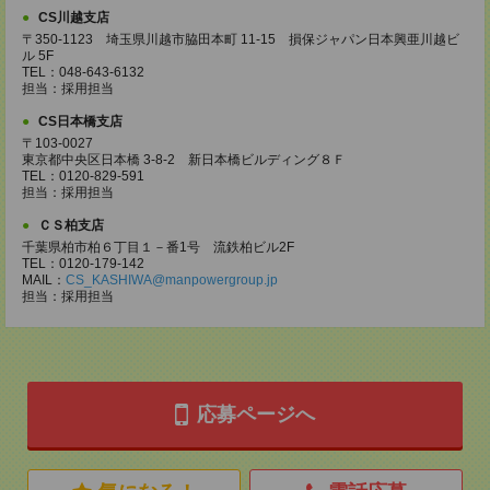
CS川越支店
〒350-1123 埼玉県川越市脇田本町 11-15 損保ジャパン日本興亜川越ビ
ル 5F
TEL：048-643-6132
担当：採用担当
CS日本橋支店
〒103-0027
東京都中央区日本橋 3-8-2 新日本橋ビルディング８Ｆ
TEL：0120-829-591
担当：採用担当
ＣＳ柏支店
千葉県柏市柏６丁目１－番1号 流鉄柏ビル2F
TEL：0120-179-142
MAIL：
CS_KASHIWA@manpowergroup.jp
担当：採用担当
応募ページへ