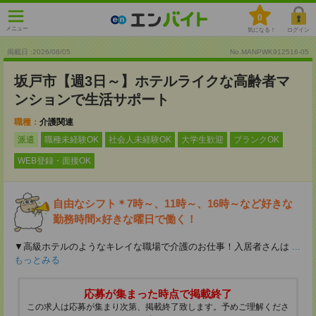
0
メニュー
気になる！
ログイン
掲載日 :2026
/
08
/
05
No.MANPWK912516-05
坂戸市【週3日～】ホテルライクな高齢者マ
ンションで生活サポート
職種：
介護関連
派遣
職種未経験OK
社会人未経験OK
大学生歓迎
ブランクOK
WEB登録・面接OK
自由なシフト＊7時～、11時～、16時～など好きな
勤務時間×好きな曜日で働く！
▼高級ホテルのようなキレイな職場で介護のお仕事！入居者さんは
...
もっとみる
応募が集まった時点で掲載終了
この求人は応募が集まり次第、掲載終了致します。予めご理解くださ