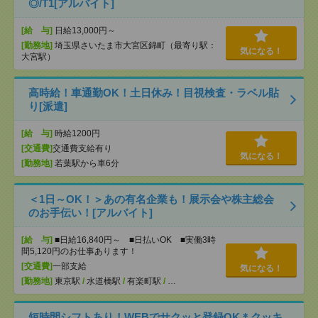
◎/T1[アルバイト]
[給 与]
日給13,000円～
[勤務地]
埼玉県さいたま市大宮区錦町（最寄り駅：
気になる！
大宮駅）
高時給！車通勤OK！土日休み！目視検査・ラベル貼
り[派遣]
[給 与]
時給1200円
[交通費]
交通費支給有り
気になる！
[勤務地]
若葉駅から車6分
＜1日～OK！＞あの有名企業も！展示会や株主総会
のお手伝い！[アルバイト]
[給 与]
■日給16,840円～ ■日払いOK ■実働3時
間5,120円のお仕事あります！
[交通費]
一部支給
気になる！
[勤務地]
東京駅
/
水道橋駅
/
有楽町駅
/
…
短時間シフトあり！WEBでサクッと登録OK＊クッキ