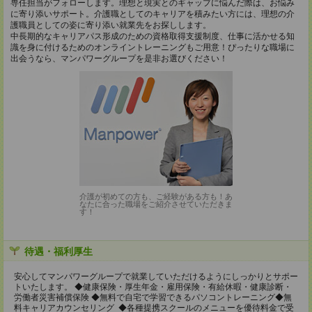
専任担当がフォローします。理想と現実とのギャップに悩んだ際は、お悩み
に寄り添いサポート。介護職としてのキャリアを積みたい方には、理想の介
護職員としての姿に寄り添い就業先をお探しします。
中長期的なキャリアパス形成のための資格取得支援制度、仕事に活かせる知
識を身に付けるためのオンライントレーニングもご用意！ぴったりな職場に
出会うなら、マンパワーグループを是非お選びください！
介護が初めての方も、ご経験がある方も！あ
なたに合った職場をご紹介させていただきま
す！
待遇・福利厚生
安心してマンパワーグループで就業していただけるようにしっかりとサポー
トいたします。 ◆健康保険・厚生年金・雇用保険・有給休暇・健康診断・
労働者災害補償保険 ◆無料で自宅で学習できるパソコントレーニング◆無
料キャリアカウンセリング ◆各種提携スクールのメニューを優待料金で受