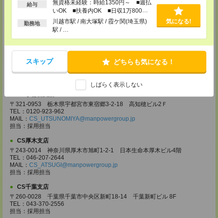
無資格未経験：時給1350円～ ■週払
〒330-0854 埼玉県さいたま市大宮区桜木町 1-10-16 シーノ大宮ノース
給与
いOK ■扶養内OK ■日収1万800円
ウイング 9階
以上
TEL：0120-769-355
川越市駅 / 南大塚駅 / 霞ケ関(埼玉県)
気になる!
勤務地
MAIL：
CS_OMIYA@manpowergroup.jp
駅 / …
担当：採用担当
CS高崎支店
〒370-0831 群馬県高崎市あら町167 高崎第一生命ビルディング11Ｆ
スキップ
どちらも気になる！
TEL：027-320-6558
MAIL：
CS_TAKASAKI@manpowergroup.jp
担当：採用担当
しばらく表示しない
CS宇都宮支店
〒321-0953 栃木県宇都宮市東宿郷3-2-18 高知穂ビル2Ｆ
TEL：0120-923-962
MAIL：
CS_UTSUNOMIYA@manpowergroup.jp
担当：採用担当
CS厚木支店
〒243-0014 神奈川県厚木市旭町1-2-1 日本生命本厚木ビル4階
TEL：046-207-2644
MAIL：
CS_ATSUGI@manpowergroup.jp
担当：採用担当
CS千葉支店
〒260-0028 千葉県千葉市中央区新町18-14 千葉新町ビル 8F
TEL：043-370-2556
担当：採用担当