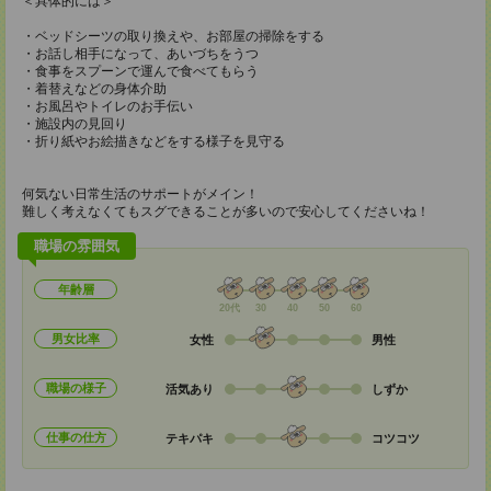
＜具体的には＞
・ベッドシーツの取り換えや、お部屋の掃除をする
・お話し相手になって、あいづちをうつ
・食事をスプーンで運んで食べてもらう
・着替えなどの身体介助
・お風呂やトイレのお手伝い
・施設内の見回り
・折り紙やお絵描きなどをする様子を見守る
何気ない日常生活のサポートがメイン！
難しく考えなくてもスグできることが多いので安心してくださいね！
職場の雰囲気
年齢層
20代
30
40
50
60
男女比率
女性
男性
職場の様子
活気あり
しずか
仕事の仕方
テキパキ
コツコツ