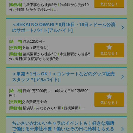
気になる！
[勤務地]
九段下駅から徒歩5分
/
竹橋駅から徒歩10
分
/
神保町駅から徒歩15分
/
…
＜SEKAI NO OWARI＊8月15日・16日＞ドーム公演
のサポートバイト[アルバイト]
[給 与]
時給1250円～
[交通費]
支給（規定有り）
気になる！
[勤務地]
後楽園駅から徒歩5分
/
水道橋駅から徒歩5
分
/
春日(東京都)駅から徒歩7分
＜単発＊1日～OK！＞コンサートなどのグッズ販売
スタッフ＊[アルバイト]
[給 与]
日給1万5000円～ ■最大で日給2万8500
円！
[交通費]
交通費規定支給
気になる！
[勤務地]
横浜駅
/
みなとみらい駅
/
西横浜駅
/
…
ちいさいかわいいキャラのイベントも！好きな場所
で働ける☆来社不要！働いたその日に給料もらえる