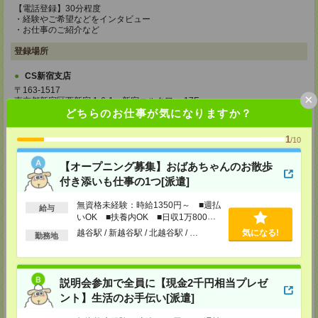
【電話登録】30分程度
・経験やご希望などをインタビュー
・お仕事のご紹介など
登録場所
CS新宿支店
〒163-1517
×
東京都新宿区西新宿 1-6-1 新宿エルタワー 17F
TEL：0120-659-458
どちらのお仕事が気になりますか？
MAIL：
CS_SHINJUKU@manpowergroup.jp
担当：採用担当
1
/10
CS立川支店
【オープニング募集】おばあちゃんのお散歩
〒190-0012
東京都立川市曙町2-34-7 ファーレイーストビル 8F
付き添いも仕事の1つ[派遣]
TEL：0120-659-460
MAIL：
CS_TACHIKAWA@manpowergroup.jp
無資格未経験：時給1350円～ ■週払
給与
担当：採用担当
いOK ■扶養内OK ■日収1万800円
以上
CS横浜支店
越谷駅 / 新越谷駅 / 北越谷駅 / …
気になる!
勤務地
〒220-8136
神奈川県横浜市西区みなとみらい 2-2-1 横浜ランドマークタワー36F
TEL：0120-659-459
MAIL：
CS_YOKOHAMA@manpowergroup.jp
説明会参加で全員に【現金2千円相当プレゼ
担当：採用担当
ント】生活のお手伝い[派遣]
CS大宮支店