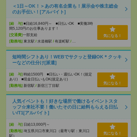
＜1日～OK！＞あの有名企業も！展示会や株主総会
のお手伝い！[アルバイト]
[給 与]
■日給16,840円～ ■日払いOK ■実働3時
間5,120円のお仕事あります！
[交通費]
一部支給
気になる！
[勤務地]
東京駅
/
水道橋駅
/
有楽町駅
/
…
短時間シフトあり！WEBでサクッと登録OK＊クッキ
ーなどの仕分け[派遣]
[給 与]
時給1500円 ■日払い・週払いOK！(規定
あり) ■現金日払いもOK(規定あり)
気になる！
[勤務地]
新宿駅
/
新宿三丁目駅
人気イベントも！好きな場所で働けるイベントスタ
ッフ☆来社不要！働いたその日に給料もらえる日払
い/T1[アルバイト]
[給 与]
日給13,000円～
[勤務地]
埼玉県川口市東川口（最寄り駅：東川口
気になる！
駅）