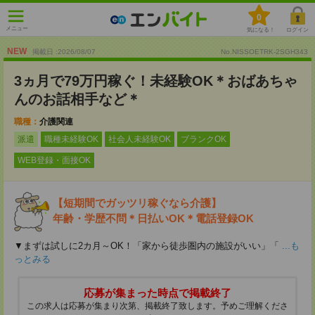
0
メニュー
気になる！
ログイン
NEW
掲載日 :2026
/
08
/
07
No.NISSOETRK-2SGH343
3ヵ月で79万円稼ぐ！未経験OK＊おばあちゃ
んのお話相手など＊
職種：
介護関連
派遣
職種未経験OK
社会人未経験OK
ブランクOK
WEB登録・面接OK
【短期間でガッツリ稼ぐなら介護】
年齢・学歴不問＊日払いOK＊電話登録OK
▼まずは試しに2カ月～OK！「家から徒歩圏内の施設がいい」「
...も
っとみる
応募が集まった時点で掲載終了
この求人は応募が集まり次第、掲載終了致します。予めご理解くださ