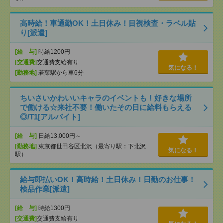
高時給！車通勤OK！土日休み！目視検査・ラベル貼
り[派遣]
[給 与]
時給1200円
[交通費]
交通費支給有り
気になる！
[勤務地]
若葉駅から車6分
ちいさいかわいいキャラのイベントも！好きな場所
で働ける☆来社不要！働いたその日に給料もらえる
◎/T1[アルバイト]
[給 与]
日給13,000円～
[勤務地]
東京都世田谷区北沢（最寄り駅：下北沢
気になる！
駅）
給与即払いOK！高時給！土日休み！日勤のお仕事！
検品作業[派遣]
[給 与]
時給1300円
[交通費]
交通費支給有り