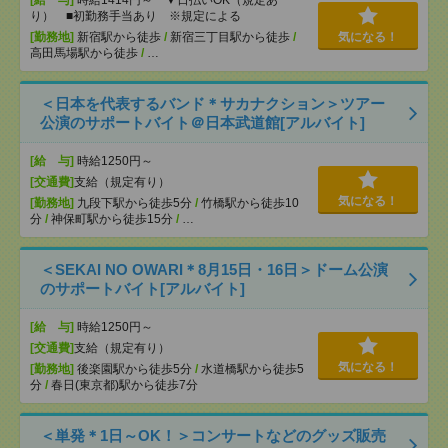
[給 与]
時給1414円～ ▼日払いOK（規定あ
り） ■初勤務手当あり ※規定による
[勤務地]
新宿駅から徒歩
/
新宿三丁目駅から徒歩
/
気になる！
高田馬場駅から徒歩
/
…
＜日本を代表するバンド＊サカナクション＞ツアー
公演のサポートバイト＠日本武道館[アルバイト]
[給 与]
時給1250円～
[交通費]
支給（規定有り）
気になる！
[勤務地]
九段下駅から徒歩5分
/
竹橋駅から徒歩10
分
/
神保町駅から徒歩15分
/
…
＜SEKAI NO OWARI＊8月15日・16日＞ドーム公演
のサポートバイト[アルバイト]
[給 与]
時給1250円～
[交通費]
支給（規定有り）
気になる！
[勤務地]
後楽園駅から徒歩5分
/
水道橋駅から徒歩5
分
/
春日(東京都)駅から徒歩7分
＜単発＊1日～OK！＞コンサートなどのグッズ販売