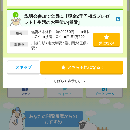
受付可能日時：9:30-19:00 ※電話受付時間⇒9:30-21:00
説明会参加で全員に【現金2千円相当プレゼ
ント】生活のお手伝い[派遣]
無資格未経験：時給1350円～ ■週払
給与
応募ページへ
いOK ■扶養内OK ■日収1万800円
以上
川越市駅 / 南大塚駅 / 霞ケ関(埼玉県)
気になる!
勤務地
駅 / …
気になる！
スキップ
どちらも気になる！
メール
LINE
で送る
で送る
しばらく表示しない
シェア
ツイート
ブックマーク
あなたの閲覧履歴からの
おすすめ