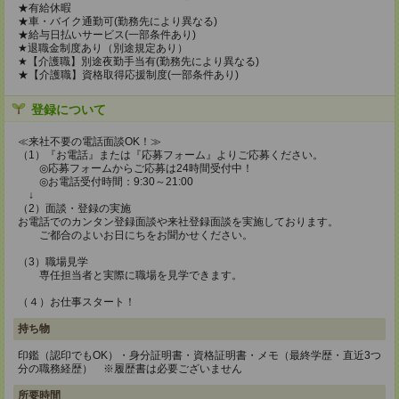
★有給休暇
★車・バイク通勤可(勤務先により異なる)
★給与日払いサービス(一部条件あり)
★退職金制度あり（別途規定あり）
★【介護職】別途夜勤手当有(勤務先により異なる)
★【介護職】資格取得応援制度(一部条件あり)
登録について
≪来社不要の電話面談OK！≫
（1）『お電話』または『応募フォーム』よりご応募ください。
◎応募フォームからご応募は24時間受付中！
◎お電話受付時間：9:30～21:00
↓
（2）面談・登録の実施
お電話でのカンタン登録面談や来社登録面談を実施しております。
ご都合のよいお日にちをお聞かせください。
（3）職場見学
専任担当者と実際に職場を見学できます。
（４）お仕事スタート！
持ち物
印鑑（認印でもOK）・身分証明書・資格証明書・メモ（最終学歴・直近3つ
分の職務経歴） ※履歴書は必要ございません
所要時間