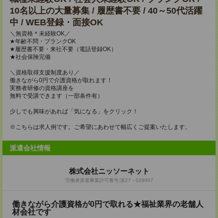
10名以上の大量募集 / 履歴書不要 / 40～50代活躍
中 / WEB登録・面接OK
＼無資格＊未経験OK／
★年齢不問・ブランクOK
★履歴書不要・来社不要（電話登録OK）
★社会保険完備
＼資格取得支援制度あり／
働きながら0円で介護資格が取れます！
実務者研修の資格講座を
無料で受講できます（一部条件有）
少しでも興味があれば「気になる」をクリック！
※こちらは求人例です。ご希望にあわせて幅広くご提案いたします。
派遣会社情報
株式会社ニッソーネット
労働者派遣事業許可番号:派27－029007
働きながら介護資格が0円で取れる★福祉業界の老舗人
材会社です