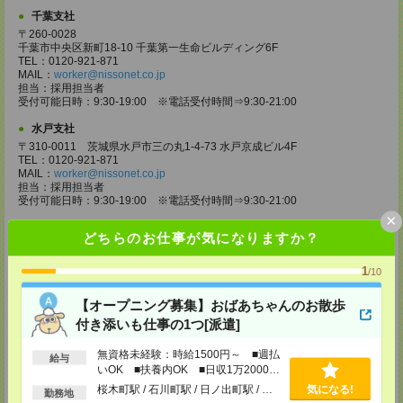
千葉支社
〒260-0028
千葉市中央区新町18-10 千葉第一生命ビルディング6F
TEL：0120-921-871
MAIL：
worker@nissonet.co.jp
担当：採用担当者
受付可能日時：9:30-19:00 ※電話受付時間⇒9:30-21:00
水戸支社
〒310-0011 茨城県水戸市三の丸1-4-73 水戸京成ビル4F
TEL：0120-921-871
MAIL：
worker@nissonet.co.jp
担当：採用担当者
受付可能日時：9:30-19:00 ※電話受付時間⇒9:30-21:00
×
宇都宮支社
どちらのお仕事が気になりますか？
〒320-0811 栃木県宇都宮市大通り1-2-11 フコク生命ビル4F
TEL：0120-921-871
1
/10
MAIL：
worker@nissonet.co.jp
担当：採用担当者
受付可能日時：9:30-19:00 ※電話受付時間⇒9:30-21:00
【オープニング募集】おばあちゃんのお散歩
付き添いも仕事の1つ[派遣]
高崎支社
埼玉県さいたま市大宮区仲町2-23-2 大宮仲町センタービル3F（さいたま
無資格未経験：時給1500円～ ■週払
支社内）
給与
いOK ■扶養内OK ■日収1万2000円
TEL：0120-921-871
以上
MAIL：
worker@nissonet.co.jp
桜木町駅 / 石川町駅 / 日ノ出町駅 / …
気になる!
勤務地
担当：採用担当者