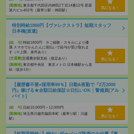
[勤務地]
東京都千代田区内神田2丁目14番12号 星屋
気になる！
第六ビル402号（最寄り駅：神田駅）
特別時給1800円【ヴァレクストラ】短期スタッフ
日本橋[派遣]
[給 与]
時給1800円 ※ご経験・スキルにより優
遇 スマホでかんたんに前払いで給与が受け取れま
す（※上限、条件あり）
[交通費]
交通費全額支給（規定あり）
気になる！
[勤務地]
東京都中央区 東京メトロ 日本橋駅から直
結（徒歩1分）
【履歴書不要×採用率99％】日勤&夜勤で『2万2000
円』稼げる★全額日給保証☆日払いOK｜警備員[アル
バイト]
[給 与]
日給10,000円～12,000円
[勤務地]
埼玉県川越市脇田本町（最寄り駅：川越
気になる！
駅）
【短期高時給○】紳士レザーバッグ販売のお仕事【東