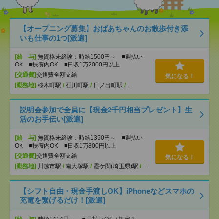
【オープニング募集】おばあちゃんのお散歩付き添
いも仕事の1つ[派遣]
[給 与]
無資格未経験：時給1500円～ ■週払い
OK ■扶養内OK ■日収1万2000円以上
[交通費]
交通費全額支給
気になる！
[勤務地]
桜木町駅
/
石川町駅
/
日ノ出町駅
/
…
説明会参加で全員に【現金2千円相当プレゼント】生
活のお手伝い[派遣]
[給 与]
無資格未経験：時給1350円～ ■週払い
OK ■扶養内OK ■日収1万800円以上
[交通費]
交通費全額支給
気になる！
[勤務地]
川越市駅
/
南大塚駅
/
霞ケ関(埼玉県)駅
/
…
【シフト自由・現金手渡しOK】iPhoneなどスマホの
充電を繋げるだけ！[派遣]