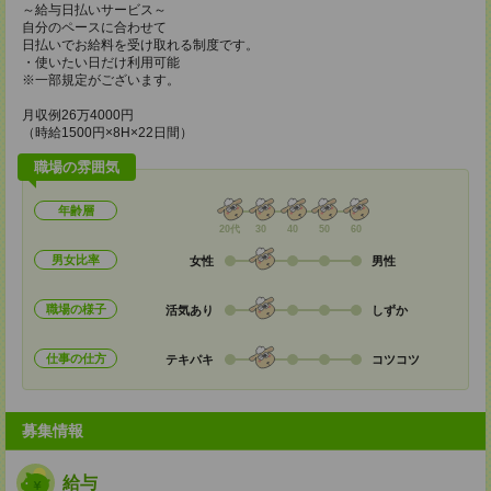
～給与日払いサービス～
自分のペースに合わせて
日払いでお給料を受け取れる制度です。
・使いたい日だけ利用可能
※一部規定がございます。
月収例26万4000円
（時給1500円×8H×22日間）
職場の雰囲気
年齢層
20代
30
40
50
60
男女比率
女性
男性
職場の様子
活気あり
しずか
仕事の仕方
テキパキ
コツコツ
募集情報
給与