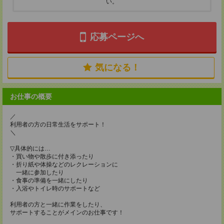
い。
応募ページへ
気になる！
お仕事の概要
／
利用者の方の日常生活をサポート！
＼
▽具体的には…
・買い物や散歩に付き添ったり
・折り紙や体操などのレクレーションに
一緒に参加したり
・食事の準備を一緒にしたり
・入浴やトイレ時のサポートなど
利用者の方と一緒に作業をしたり、
サポートすることがメインのお仕事です！