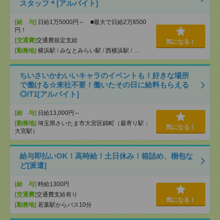
スタッフ＊[アルバイト]
[給 与]
日給1万5000円～ ■最大で日給2万8500
円！
[交通費]
交通費規定支給
気になる！
[勤務地]
横浜駅
/
みなとみらい駅
/
西横浜駅
/
…
ちいさいかわいいキャラのイベントも！好きな場所
で働ける☆来社不要！働いたその日に給料もらえる
◎/T1[アルバイト]
[給 与]
日給13,000円～
[勤務地]
埼玉県さいたま市大宮区錦町（最寄り駅：
気になる！
大宮駅）
給与即払いOK！高時給！土日休み！箱詰め、梱包な
ど[派遣]
[給 与]
時給1300円
[交通費]
交通費支給有り
気になる！
[勤務地]
若葉駅からバス10分