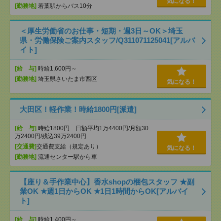
気になる！
[勤務地]
若葉駅からバス10分
＜厚生労働省のお仕事・短期・週3日～OK＞埼玉
県・労働保険ご案内スタッフ/Q311071125041[アルバ
イト]
[給 与]
時給1,600円～
[勤務地]
埼玉県さいたま市西区
気になる！
大田区！軽作業！時給1800円[派遣]
[給 与]
時給1800円 日額平均1万4400円/月額30
万2400円/残込39万2400円
[交通費]
交通費支給（規定あり）
気になる！
[勤務地]
流通センター駅から車
【座り＆手作業中心】香水shopの梱包スタッフ ★副
業OK ★週1日からOK ★1日1時間からOK[アルバイ
ト]
[給 与]
時給1,400円～