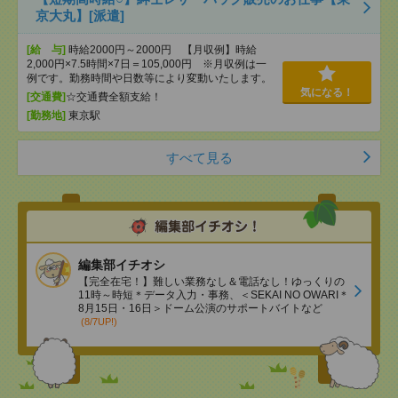
京大丸】[派遣]
[給 与]
時給2000円～2000円 【月収例】時給
2,000円×7.5時間×7日＝105,000円 ※月収例は一
例です。勤務時間や日数等により変動いたします。
気になる！
[交通費]
☆交通費全額支給！
[勤務地]
東京駅
すべて見る
編集部イチオシ
【完全在宅！】難しい業務なし＆電話なし！ゆっくりの
11時～時短＊データ入力・事務、＜SEKAI NO OWARI＊
8月15日・16日＞ドーム公演のサポートバイトなど
(8/7UP!)