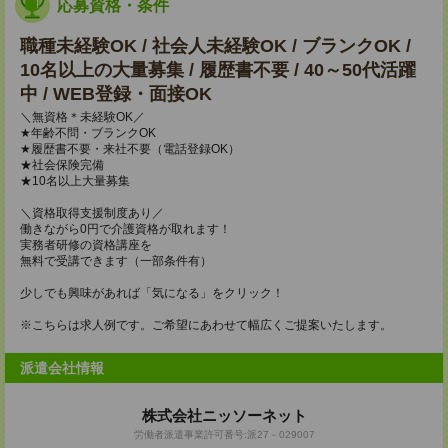
応募資格・条件
職種未経験OK / 社会人未経験OK / ブランクOK /
10名以上の大量募集 / 履歴書不要 / 40～50代活躍
中 / WEB登録・面接OK
＼無資格＊未経験OK／
★年齢不問・ブランクOK
★履歴書不要・来社不要（電話登録OK）
★社会保険完備
★10名以上大量募集
＼資格取得支援制度あり／
働きながら0円で介護資格が取れます！
実務者研修の資格講座を
無料で受講できます（一部条件有）
少しでも興味があれば「気になる」をクリック！
※こちらは求人例です。ご希望にあわせて幅広くご提案いたします。
派遣会社情報
株式会社ニッソーネット
労働者派遣事業許可番号:派27－029007