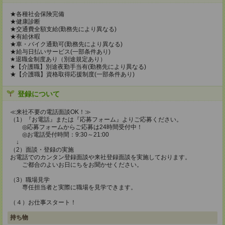
★各種社会保険完備
★健康診断
★交通費全額支給(勤務先により異なる)
★有給休暇
★車・バイク通勤可(勤務先により異なる)
★給与日払いサービス(一部条件あり)
★退職金制度あり（別途規定あり）
★【介護職】別途夜勤手当有(勤務先により異なる)
★【介護職】資格取得応援制度(一部条件あり)
登録について
≪来社不要の電話面談OK！≫
（1）『お電話』または『応募フォーム』よりご応募ください。
◎応募フォームからご応募は24時間受付中！
◎お電話受付時間：9:30～21:00
↓
（2）面談・登録の実施
お電話でのカンタン登録面談や来社登録面談を実施しております。
ご都合のよいお日にちをお聞かせください。
（3）職場見学
専任担当者と実際に職場を見学できます。
（４）お仕事スタート！
持ち物