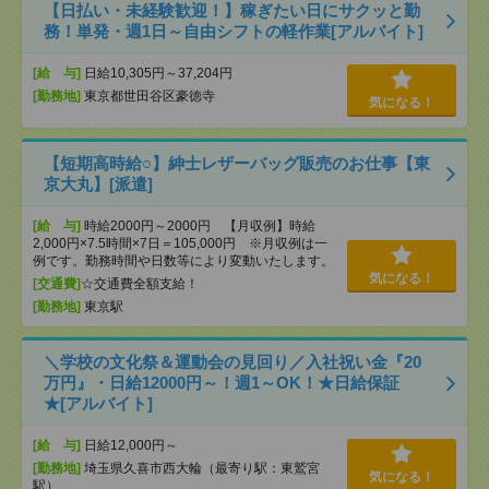
【日払い・未経験歓迎！】稼ぎたい日にサクッと勤
務！単発・週1日～自由シフトの軽作業[アルバイト]
[給 与]
日給10,305円～37,204円
[勤務地]
東京都世田谷区豪徳寺
気になる！
【短期高時給○】紳士レザーバッグ販売のお仕事【東
京大丸】[派遣]
[給 与]
時給2000円～2000円 【月収例】時給
2,000円×7.5時間×7日＝105,000円 ※月収例は一
例です。勤務時間や日数等により変動いたします。
気になる！
[交通費]
☆交通費全額支給！
[勤務地]
東京駅
＼学校の文化祭＆運動会の見回り／入社祝い金『20
万円』・日給12000円～！週1～OK！★日給保証
★[アルバイト]
[給 与]
日給12,000円～
[勤務地]
埼玉県久喜市西大輪（最寄り駅：東鷲宮
気になる！
駅）