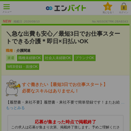
0
メニュー
気になる！
ログイン
NEW
掲載日 :2026
/
08
/
10
No.NISSOETRK-2BAB343
＼急な出費も安心／最短3日でお仕事スター
トできる介護＊即日×日払いOK
職種：
介護関連
派遣
職種未経験OK
社会人未経験OK
ブランクOK
WEB登録・面接OK
すぐ働きたい【最短3日でお仕事スタート】
必要なスキルはありません！
【履歴書・来社不要】履歴書・来社不要で簡単登録です！またお給
...
もっとみる
応募が集まった時点で掲載終了
この求人は応募が集まり次第、掲載終了致します。予めご理解くださ