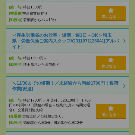
[給 与]
時給1300円
[交通費]
交通費支給有り
気になる！
[勤務地]
若葉駅からバス10分
＜厚生労働省のお仕事・短期・週3日～OK＞埼玉
県・労働保険ご案内スタッフ/Q311071125041[アルバ
イト]
[給 与]
時給1,600円～
[勤務地]
埼玉県さいたま市西区
気になる！
＼11/30までの短期！／未経験から時給1700円！集荷
作業[派遣]
[給 与]
時給1700円／月収例：328,100円＝1,700
円×8時間×21日勤務の場合＋残業代(月20時間の場
合)、交通費別途支給
気になる！
[交通費]
実費支給／当社規定あり。
[勤務地]
徳宿駅から車5分
/
涸沼駅から車12分