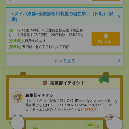
<タイパ抜群>医療診断用装置の組立加工（日勤）[派
遣]
[給 与]
時給1500円 ※交通費全額支給（規定あ
り） 【月収例】26.2万円（20日勤務＋残業20h）
[交通費]
交通費支給あり
気になる！
[勤務地]
豊田駅
/
北八王子駅
/
八王子駅
すべて見る
編集部イチオシ
【シフト自由・現金手渡しOK】iPhoneなどスマホの充
電を繋げるだけ！、＜SEKAI NO OWARI＊8月15日・16
日＞ドーム公演のサポートバイトなど
(8/10UP!)