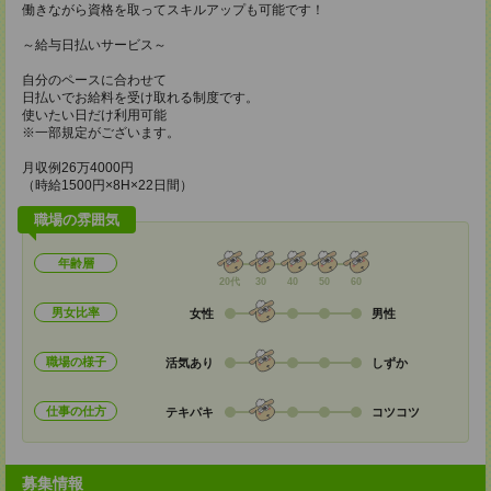
働きながら資格を取ってスキルアップも可能です！
～給与日払いサービス～
自分のペースに合わせて
日払いでお給料を受け取れる制度です。
使いたい日だけ利用可能
※一部規定がございます。
月収例26万4000円
（時給1500円×8H×22日間）
職場の雰囲気
年齢層
20代
30
40
50
60
男女比率
女性
男性
職場の様子
活気あり
しずか
仕事の仕方
テキパキ
コツコツ
募集情報