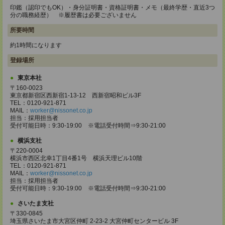
印鑑（認印でもOK）・身分証明書・資格証明書・メモ（最終学歴・直近3つ
分の職務経歴） ※履歴書は必要ございません
所要時間
約1時間になります
登録場所
東京本社
〒160-0023
東京都新宿区西新宿1-13-12 西新宿昭和ビル3F
TEL：0120-921-871
MAIL：
worker@nissonet.co.jp
担当：採用担当者
受付可能日時：9:30-19:00 ※電話受付時間⇒9:30-21:00
横浜支社
〒220-0004
横浜市西区北幸1丁目4番1号 横浜天理ビル10階
TEL：0120-921-871
MAIL：
worker@nissonet.co.jp
担当：採用担当者
受付可能日時：9:30-19:00 ※電話受付時間⇒9:30-21:00
さいたま支社
〒330-0845
埼玉県さいたま市大宮区仲町 2-23-2 大宮仲町センタービル 3F