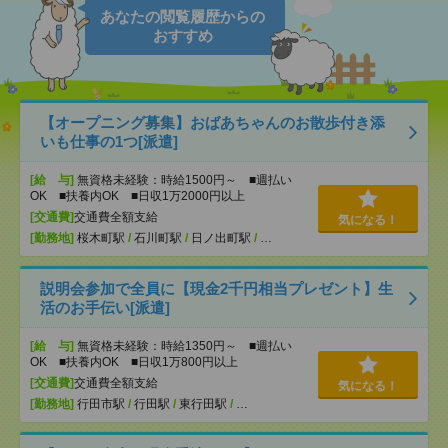
あなたの閲覧履歴からの
おすすめ
【オープニング募集】おばあちゃんのお散歩付き添
いも仕事の1つ[派遣]
[給 与]
無資格未経験：時給1500円～ ■週払い
OK ■扶養内OK ■日収1万2000円以上
[交通費]
交通費全額支給
気になる！
[勤務地]
桜木町駅
/
石川町駅
/
日ノ出町駅
/
…
説明会参加で全員に【現金2千円相当プレゼント】生
活のお手伝い[派遣]
[給 与]
無資格未経験：時給1350円～ ■週払い
OK ■扶養内OK ■日収1万800円以上
[交通費]
交通費全額支給
気になる！
[勤務地]
行田市駅
/
行田駅
/
東行田駅
/
…