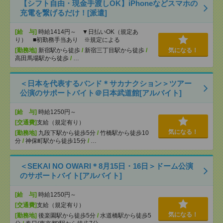
【シフト自由・現金手渡しOK】iPhoneなどスマホの
充電を繋げるだけ！[派遣]
[給 与]
時給1414円～ ▼日払いOK（規定あ
り） ■初勤務手当あり ※規定による
[勤務地]
新宿駅から徒歩
/
新宿三丁目駅から徒歩
/
気になる！
高田馬場駅から徒歩
/
…
＜日本を代表するバンド＊サカナクション＞ツアー
公演のサポートバイト＠日本武道館[アルバイト]
[給 与]
時給1250円～
[交通費]
支給（規定有り）
気になる！
[勤務地]
九段下駅から徒歩5分
/
竹橋駅から徒歩10
分
/
神保町駅から徒歩15分
/
…
＜SEKAI NO OWARI＊8月15日・16日＞ドーム公演
のサポートバイト[アルバイト]
[給 与]
時給1250円～
[交通費]
支給（規定有り）
気になる！
[勤務地]
後楽園駅から徒歩5分
/
水道橋駅から徒歩5