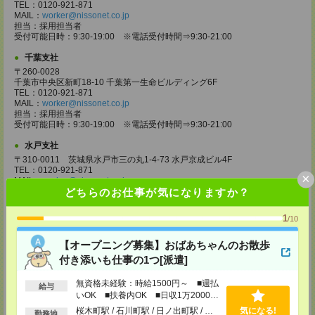
TEL：0120-921-871
MAIL：
worker@nissonet.co.jp
担当：採用担当者
受付可能日時：9:30-19:00 ※電話受付時間⇒9:30-21:00
千葉支社
〒260-0028
千葉市中央区新町18-10 千葉第一生命ビルディング6F
TEL：0120-921-871
MAIL：
worker@nissonet.co.jp
担当：採用担当者
受付可能日時：9:30-19:00 ※電話受付時間⇒9:30-21:00
水戸支社
〒310-0011 茨城県水戸市三の丸1-4-73 水戸京成ビル4F
TEL：0120-921-871
×
MAIL：
worker@nissonet.co.jp
どちらのお仕事が気になりますか？
担当：採用担当者
受付可能日時：9:30-19:00 ※電話受付時間⇒9:30-21:00
1
/10
宇都宮支社
〒320-0811 栃木県宇都宮市大通り1-2-11 フコク生命ビル4F
【オープニング募集】おばあちゃんのお散歩
TEL：0120-921-871
MAIL：
worker@nissonet.co.jp
付き添いも仕事の1つ[派遣]
担当：採用担当者
受付可能日時：9:30-19:00 ※電話受付時間⇒9:30-21:00
無資格未経験：時給1500円～ ■週払
給与
いOK ■扶養内OK ■日収1万2000円
高崎支社
以上
桜木町駅 / 石川町駅 / 日ノ出町駅 / …
気になる!
勤務地
埼玉県さいたま市大宮区仲町2-23-2 大宮仲町センタービル3F（さいたま