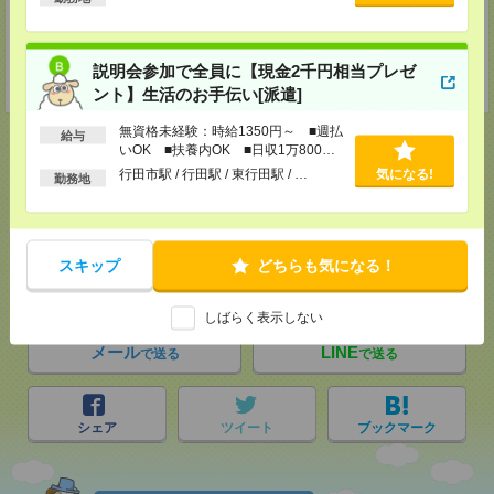
支社内）
TEL：0120-921-871
MAIL：
worker@nissonet.co.jp
担当：採用担当者
説明会参加で全員に【現金2千円相当プレゼ
受付可能日時：9:30-19:00 ※電話受付時間⇒9:30-21:00
ント】生活のお手伝い[派遣]
無資格未経験：時給1350円～ ■週払
給与
いOK ■扶養内OK ■日収1万800円
以上
行田市駅 / 行田駅 / 東行田駅 / …
気になる!
勤務地
応募ページへ
スキップ
どちらも気になる！
気になる！
しばらく表示しない
メール
LINE
で送る
で送る
シェア
ツイート
ブックマーク