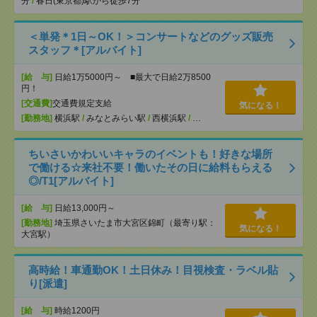
分
/
春日(東京都)駅から徒歩7分
＜単発＊1日～OK！＞コンサートなどのグッズ販売
スタッフ＊[アルバイト]
[給 与]
日給1万5000円～ ■最大で日給2万8500
円！
[交通費]
交通費規定支給
気になる！
[勤務地]
横浜駅
/
みなとみらい駅
/
西横浜駅
/
…
ちいさいかわいいキャラのイベントも！好きな場所
で働ける☆来社不要！働いたその日に給料もらえる
◎/T1[アルバイト]
[給 与]
日給13,000円～
[勤務地]
埼玉県さいたま市大宮区錦町（最寄り駅：
気になる！
大宮駅）
高時給！車通勤OK！土日休み！目視検査・ラベル貼
り[派遣]
[給 与]
時給1200円