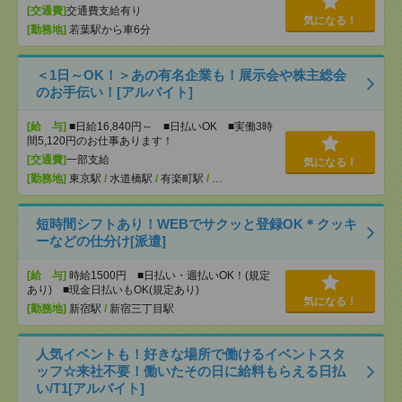
[交通費]
交通費支給有り
気になる！
[勤務地]
若葉駅から車6分
＜1日～OK！＞あの有名企業も！展示会や株主総会
のお手伝い！[アルバイト]
[給 与]
■日給16,840円～ ■日払いOK ■実働3時
間5,120円のお仕事あります！
[交通費]
一部支給
気になる！
[勤務地]
東京駅
/
水道橋駅
/
有楽町駅
/
…
短時間シフトあり！WEBでサクッと登録OK＊クッキ
ーなどの仕分け[派遣]
[給 与]
時給1500円 ■日払い・週払いOK！(規定
あり) ■現金日払いもOK(規定あり)
気になる！
[勤務地]
新宿駅
/
新宿三丁目駅
人気イベントも！好きな場所で働けるイベントスタ
ッフ☆来社不要！働いたその日に給料もらえる日払
い/T1[アルバイト]