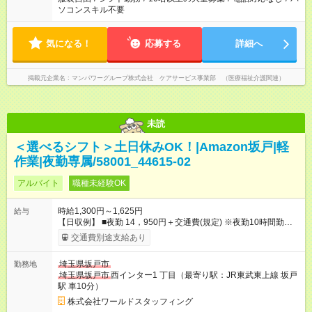
ソコンスキル不要
気になる！
応募する
詳細へ
掲載元企業名
マンパワーグループ株式会社 ケアサービス事業部 （医療福祉介護関連）
未読
＜選べるシフト＞土日休みOK！|Amazon坂戸|軽
作業|夜勤専属/58001_44615-02
アルバイト
職種未経験OK
時給1,300円～1,625円
給与
【日収例】 ■夜勤 14，950円＋交通費(規定) ※夜勤10時間勤務の
場合(深夜手当含む) ★日払いOK！(給与速払いサービス) 毎週
交通費別途支給あり
火・金曜日に受取可能※規定有 PC・携帯・スマホから申請→指
定口座に振込み♪ 試用期間：有（14日間）※労働条件の変更なし
埼玉県坂戸市
勤務地
【試用期間】試用期間あり 試用期間の長さ：2週間 雇用形態、
埼玉県坂戸市
西インター1 丁目（最寄り駅：JR東武東上線 坂戸
給与は本採用時と同じです。
駅 車10分）
株式会社ワールドスタッフィング