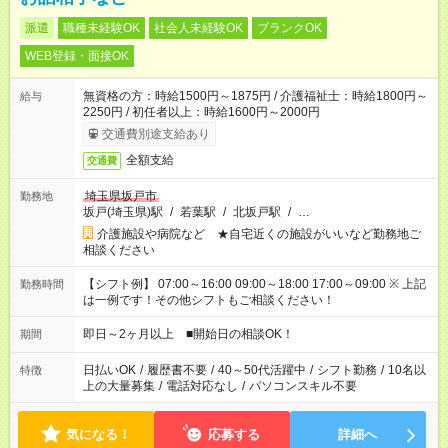
派遣
職種未経験OK
社会人未経験OK
ブランクOK
WEB登録・面接OK
無資格の方：時給1500円～1875円 / 介護福祉士：時給1800円～
給与
2250円 / 初任者以上：時給1600円～2000円
交通費別途支給あり
全額支給
交通費
埼玉県坂戸市
勤務地
坂戸(埼玉県)駅
/
若葉駅
/
北坂戸駅
/
…
介護施設や病院など ★自宅近くの施設がいいなど勤務地ご
相談ください
【シフト例】 07:00～16:00 09:00～18:00 17:00～09:00 ※ 上記
勤務時間
は一例です！その他シフトもご相談ください！
即日～2ヶ月以上 ■開始日の相談OK！
期間
日払いOK
/
履歴書不要
/
40～50代活躍中
/
シフト勤務
/
10名以
特徴
上の大量募集
/
電話対応なし
/
パソコンスキル不要
気になる！
応募する
詳細へ