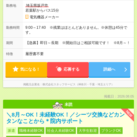
埼玉県坂戸市
勤務地
若葉駅からバス15分
電気機器メーカー
9:00～17:40 ※残業はほとんどありません。※休憩は45分で
勤務時間
す。
【急募】即日～長期 ※開始日はご相談可能です！ ※8月～！
期間
履歴書不要
特徴
気になる！
応募する
詳細へ
掲載元企業名
株式会社スタッフサービス（神奈川・千葉・埼玉エリア）
掲載日：2026.08.05
未読
NEW
＼8月～OK！未経験OK！／シーツ交換などカン
タンなことから＊院内サポート
派遣
職種未経験OK
社会人未経験OK
大学生歓迎
ブランクOK