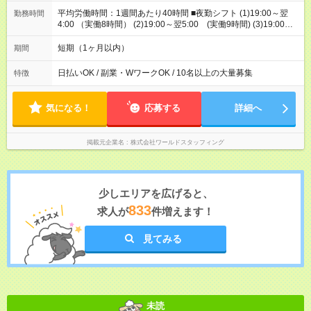
平均労働時間：1週間あたり40時間 ■夜勤シフト (1)19:00～翌
勤務時間
4:00 （実働8時間） (2)19:00～翌5:00 (実働9時間) (3)19:00～
翌6:00 (実働10時間) ※土日休みOK ※週3～ 曜日固定を基本と
したシフト制！ ※全シフト社会保険加入になります。 ※時間外
短期（1ヶ月以内）
期間
労働：無 平均労働時間：1週間あたり40時間 ■夜勤シフト
(1)19:00～翌4:00 （実働8時間） (2)19:00～翌5:00 (実働9時
日払いOK / 副業・WワークOK / 10名以上の大量募集
特徴
間) (3)19:00～翌6:00 (実働10時間) ※土日休みOK ※週3～ 曜日
固定を基本としたシフト制！ ※全シフト社会保険加入になりま
す。 ※時間外労働：無
気になる！
応募する
詳細へ
掲載元企業名
株式会社ワールドスタッフィング
少しエリアを広げると、
833
求人が
件増えます！
見てみる
未読