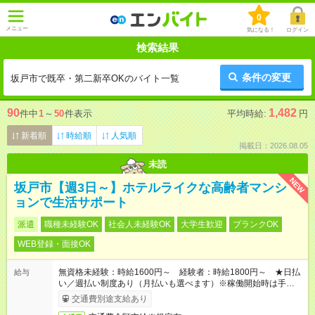
0
メニュー
気になる！
ログイン
検索結果
条件の変更
坂戸市で既卒・第二新卒OKのバイト一覧
90
1,482
件中
1
～
50
件表示
平均時給:
円
新着順
時給順
人気順
掲載日：2026.08.05
未読
NEW
坂戸市【週3日～】ホテルライクな高齢者マンシ
ョンで生活サポート
派遣
職種未経験OK
社会人未経験OK
大学生歓迎
ブランクOK
WEB登録・面接OK
無資格未経験：時給1600円～ 経験者：時給1800円～ ★日払
給与
い／週払い制度あり（月払いも選べます）※稼働開始時は手続き
完了次第のお支払いとなります。
交通費別途支給あり