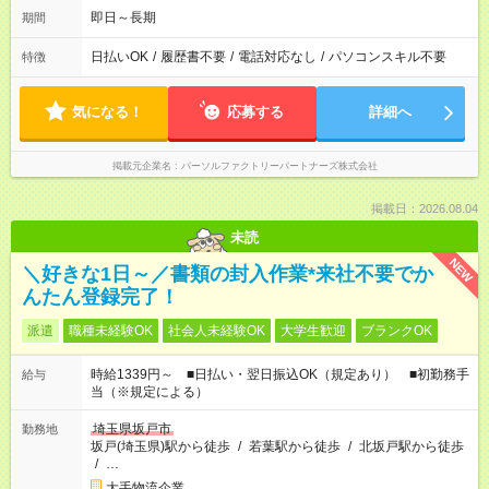
即日～長期
期間
日払いOK
/
履歴書不要
/
電話対応なし
/
パソコンスキル不要
特徴
気になる！
応募する
詳細へ
掲載元企業名
パーソルファクトリーパートナーズ株式会社
掲載日：2026.08.04
未読
NEW
＼好きな1日～／書類の封入作業*来社不要でか
んたん登録完了！
派遣
職種未経験OK
社会人未経験OK
大学生歓迎
ブランクOK
時給1339円～ ■日払い・翌日振込OK（規定あり） ■初勤務手
給与
当（※規定による）
埼玉県坂戸市
勤務地
坂戸(埼玉県)駅から徒歩
/
若葉駅から徒歩
/
北坂戸駅から徒歩
/
…
大手物流企業