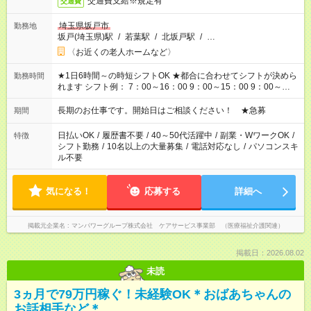
交通費支給※規定有
交通費
埼玉県坂戸市
勤務地
坂戸(埼玉県)駅
/
若葉駅
/
北坂戸駅
/
…
〈お近くの老人ホームなど〉
★1日6時間～の時短シフトOK ★都合に合わせてシフトが決めら
勤務時間
れます シフト例： 7：00～16：00 9：00～15：00 9：00～
18：00 11：00～20：00 など ※Wワークの場合、他のお仕事と
合わせ週40時間超の就業はご案内できません ※法令に基づき、
長期のお仕事です。開始日はご相談ください！ ★急募
期間
週20時間以上勤務は社会保険への加入対象となります ※労働者
派遣法（日雇い派遣の原則禁止）により、短時間・短期間の就
日払いOK
/
履歴書不要
/
40～50代活躍中
/
副業・WワークOK
/
特徴
業はご案内が難しい場合があります
シフト勤務
/
10名以上の大量募集
/
電話対応なし
/
パソコンスキ
ル不要
気になる！
応募する
詳細へ
掲載元企業名
マンパワーグループ株式会社 ケアサービス事業部 （医療福祉介護関連）
掲載日：2026.08.02
未読
3ヵ月で79万円稼ぐ！未経験OK＊おばあちゃんの
お話相手など＊