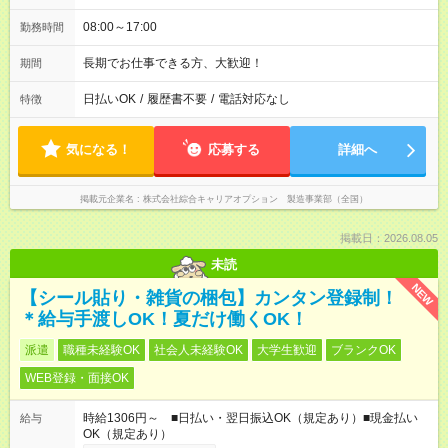
08:00～17:00
勤務時間
長期でお仕事できる方、大歓迎！
期間
日払いOK
/
履歴書不要
/
電話対応なし
特徴
気になる！
応募する
詳細へ
掲載元企業名
株式会社綜合キャリアオプション 製造事業部（全国）
掲載日：2026.08.05
未読
NEW
【シール貼り・雑貨の梱包】カンタン登録制！
＊給与手渡しOK！夏だけ働くOK！
派遣
職種未経験OK
社会人未経験OK
大学生歓迎
ブランクOK
WEB登録・面接OK
時給1306円～ ■日払い・翌日振込OK（規定あり）■現金払い
給与
OK（規定あり）