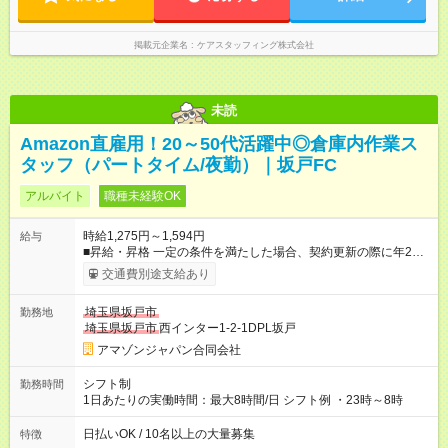
掲載元企業名
ケアスタッフィング株式会社
未読
Amazon直雇用！20～50代活躍中◎倉庫内作業ス
タッフ（パートタイム/夜勤）｜坂戸FC
アルバイト
職種未経験OK
時給1,275円～1,594円
給与
■昇給・昇格 一定の条件を満たした場合、契約更新の際に年2回
まで昇給の機会があります。 ■正社員登用制度あり ※月末締/翌
交通費別途支給あり
月25日支払い ※時間外手当、別途支給 ※深夜割増賃金 (22:00～
翌5:00までは時給が25%UPします) ☆給与前払い制度有！
埼玉県坂戸市
勤務地
☆Amazon直雇用で安定して働けます！ 【試用期間】試用期間あ
埼玉県坂戸市
西インター1-2-1DPL坂戸
り 試用期間の長さ：1週間 雇用形態、給与は本採用時と同じで
す。
アマゾンジャパン合同会社
シフト制
勤務時間
1日あたりの実働時間：最大8時間/日 シフト例 ・23時～8時
日払いOK / 10名以上の大量募集
特徴