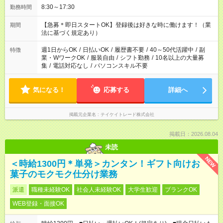
8:30～17:30
勤務時間
【急募＊即日スタートOK】登録後は好きな時に働けます！（業
期間
法に基づく規定あり）
週1日からOK
/
日払いOK
/
履歴書不要
/
40～50代活躍中
/
副
特徴
業・WワークOK
/
服装自由
/
シフト勤務
/
10名以上の大量募
集
/
電話対応なし
/
パソコンスキル不要
気になる！
応募する
詳細へ
掲載元企業名
テイケイトレード株式会社
掲載日：2026.08.04
未読
NEW
＜時給1300円＊単発＞カンタン！ギフト向けお
菓子のモクモク仕分け業務
派遣
職種未経験OK
社会人未経験OK
大学生歓迎
ブランクOK
WEB登録・面接OK