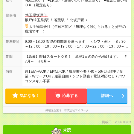
時給1300円 ■日払い・週払いOK！(規定あり) ■現金日払いも
給与
ＯＫ（規定あり）
埼玉県坂戸市
勤務地
坂戸(埼玉県)駅
/
若葉駅
/
北坂戸駅
/
…
大手物流会社（年齢不問／「無理なく続けられる」と好評の
職場です！）
9:00～18:00 希望の時間帯を選べます！ ＜シフト例＞ ・8：30
勤務時間
～12：00 ・10：00～19：00 ・17：00～22：00 ・13：00～
22：00 ・22：00～翌6：00 など
【急募】即日スタートＯＫ！ 単発1日のみから働けます。 ＃
期間
7月～ ＃8月～
週1日からOK
/
日払いOK
/
履歴書不要
/
40～50代活躍中
/
副
特徴
業・WワークOK
/
服装自由
/
シフト勤務
/
電話対応なし
/
パソ
コンスキル不要
気になる！
応募する
詳細へ
掲載元企業名
株式会社マイワーク
掲載日：2026.08.03
未読