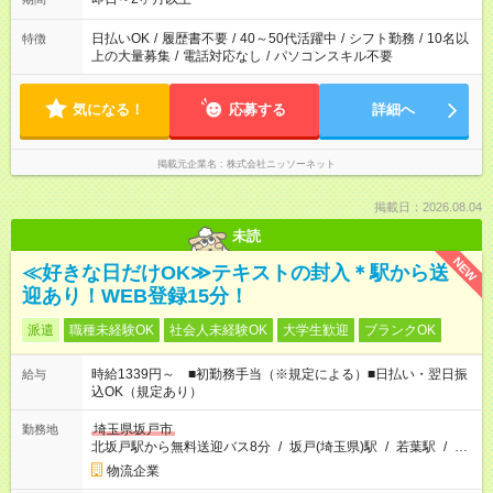
日払いOK
/
履歴書不要
/
40～50代活躍中
/
シフト勤務
/
10名以
特徴
上の大量募集
/
電話対応なし
/
パソコンスキル不要
気になる！
応募する
詳細へ
掲載元企業名
株式会社ニッソーネット
掲載日：2026.08.04
未読
NEW
≪好きな日だけOK≫テキストの封入＊駅から送
迎あり！WEB登録15分！
派遣
職種未経験OK
社会人未経験OK
大学生歓迎
ブランクOK
時給1339円～ ■初勤務手当（※規定による）■日払い・翌日振
給与
込OK（規定あり）
埼玉県坂戸市
勤務地
北坂戸駅から無料送迎バス8分
/
坂戸(埼玉県)駅
/
若葉駅
/
…
物流企業