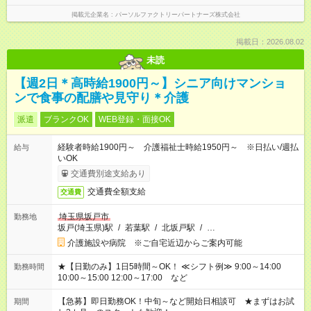
掲載元企業名
パーソルファクトリーパートナーズ株式会社
掲載日：2026.08.02
未読
【週2日＊高時給1900円～】シニア向けマンショ
ンで食事の配膳や見守り＊介護
派遣
ブランクOK
WEB登録・面接OK
経験者時給1900円～ 介護福祉士時給1950円～ ※日払い/週払
給与
いOK
交通費別途支給あり
交通費全額支給
交通費
埼玉県坂戸市
勤務地
坂戸(埼玉県)駅
/
若葉駅
/
北坂戸駅
/
…
介護施設や病院 ※ご自宅近辺からご案内可能
★【日勤のみ】1日5時間～OK！ ≪シフト例≫ 9:00～14:00
勤務時間
10:00～15:00 12:00～17:00 など
【急募】即日勤務OK！中旬～など開始日相談可 ★まずはお試
期間