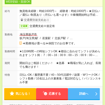
WEB登録・面接OK
無資格未経験：時給1600円～ 経験者：時給1800円～★日払い
給与
／週払い制度あり（月払いも選べます）※稼働開始時は手続き完
了次第のお支払いとなります。
交通費別途支給あり
交通費支給※規定有
交通費
埼玉県坂戸市
勤務地
坂戸(埼玉県)駅
/
若葉駅
/
北坂戸駅
/
…
≪勤務地が選べる≫病院でのお仕事です。
★1日6時間～の時短シフトOK ★都合に合わせてシフトが決めら
勤務時間
れます シフト例： 7：00～16：00 9：00～15：00 9：00～
18：00 11：00～20：00 など ※Wワークの場合、他のお仕事と
合わせ週40時間超の就業はご案内できません ※法令に基づき、
開始日はご相談ください！ ★急募 ★職場が気に入れば、長期
期間
週20時間以上勤務は社会保険への加入対象となります ※労働者
でも働けます！
派遣法（日雇い派遣の原則禁止）により、短時間・短期間の就
業はご案内が難しい場合があります
日払いOK
/
履歴書不要
/
40～50代活躍中
/
副業・WワークOK
/
特徴
シフト勤務
/
10名以上の大量募集
/
電話対応なし
/
パソコンスキ
ル不要
気になる！
応募する
詳細へ