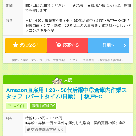
場合、他のお仕事と合わせ週40時間超の就業はご案内できませ
ん ※法令に基づき、週20時間以上勤務は社会保険への加入対象
開始日はご相談ください！ ★急募 ★職場が気に入れば、長期
期間
となります ※労働者派遣法（日雇い派遣の原則禁止）により、
でも働けます！
短時間・短期間の就業はご案内が難しい場合があります
日払いOK
/
履歴書不要
/
40～50代活躍中
/
副業・WワークOK
/
特徴
服装自由
/
シフト勤務
/
10名以上の大量募集
/
電話対応なし
/
パ
ソコンスキル不要
気になる！
応募する
詳細へ
掲載元企業名
マンパワーグループ株式会社 ケアサービス事業部 （医療福祉介護関連）
未読
Amazon直雇用！20～50代活躍中◎倉庫内作業ス
タッフ（パートタイム/日勤）｜坂戸FC
アルバイト
職種未経験OK
時給1,275円～1,275円
給与
■昇給・昇格 一定の条件を満たした場合、契約更新の際に年2回
まで昇給の機会があります。 ■正社員登用制度あり ※月末締/翌
交通費別途支給あり
月25日支払い ※時間外手当、別途支給 ※深夜割増賃金 (22:00～