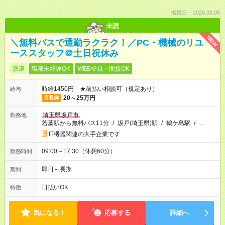
掲載日：2026.08.05
未読
NEW
＼無料バスで通勤ラクラク！／PC・機械のリユ
ーススタッフ＠土日祝休み
派遣
職種未経験OK
WEB登録・面接OK
時給1450円 ★前払い相談可（規定あり）
給与
20～25万円
月収例
埼玉県坂戸市
勤務地
若葉駅から無料バス11分
/
坂戸(埼玉県)駅
/
鶴ケ島駅
/
…
IT機器関連の大手企業です
09:00～17:30（休憩60分）
勤務時間
即日～長期
期間
日払いOK
特徴
気になる！
応募する
詳細へ