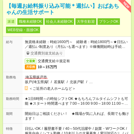
NEW
【毎週お給料振り込み可能＊週払い】おばあち
ゃんの生活サポート
派遣
職種未経験OK
社会人未経験OK
大学生歓迎
ブランクOK
WEB登録・面接OK
無資格未経験：時給1600円～ 経験者：時給1800円～★日払い
給与
／週払い制度あり（月払いも選べます）※稼働開始時は手続き完
了次第のお支払いとなります。
交通費別途支給あり
交通費支給※規定有
交通費
10～15万円
月収例
埼玉県坂戸市
勤務地
坂戸(埼玉県)駅
/
若葉駅
/
北坂戸駅
/
…
＜ご近所の老人ホームなど＞
★1日6時間～の時短シフトOK ★もちろんフルタイムシフトも可
勤務時間
能 ★スタート時間選べます 7:00～16:00 9:00～18:00 11:00～
20:00 など 残業なし！ ※Wワークの場合、他のお仕事と合わせ
週40時間超の就業はご案内できません ※法令に基づき、週20時
開始日はご相談ください！ ★職場が気に入れば、長期でも働け
期間
間以上勤務は社会保険への加入対象となります ※労働者派遣法
ます！
（日雇い派遣の原則禁止）により、短時間・短期間の就業はご
案内が難しい場合があります
日払いOK
/
履歴書不要
/
40～50代活躍中
/
副業・WワークOK
/
特徴
服装自由
/
シフト勤務
/
10名以上の大量募集
/
電話対応なし
/
パ