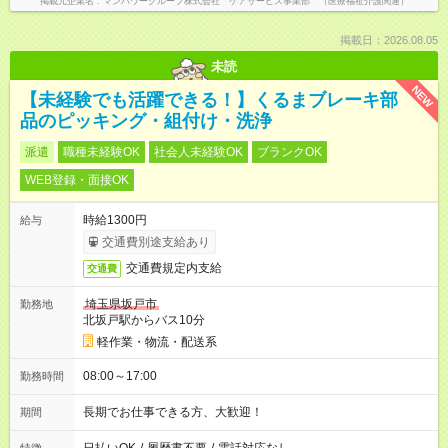
掲載元企業名
マンパワーグループ株式会社 ケアサービス事業部 （医療福祉介護関連）
掲載日：2026.08.05
未読
NEW
【未経験でも活躍できる！】くるまブレーキ部
品のピッキング・組付け・洗浄
派遣
職種未経験OK
社会人未経験OK
ブランクOK
WEB登録・面接OK
時給1300円
給与
交通費別途支給あり
交通費規定内支給
交通費
埼玉県坂戸市
勤務地
北坂戸駅からバス10分
軽作業・物流・配送系
08:00～17:00
勤務時間
長期でお仕事できる方、大歓迎！
期間