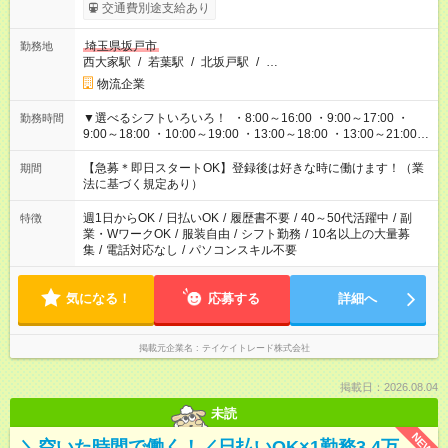
交通費別途支給あり
埼玉県坂戸市
勤務地
西大家駅
/
若葉駅
/
北坂戸駅
/
…
物流企業
▼選べるシフトいろいろ！ ・8:00～16:00 ・9:00～17:00 ・
勤務時間
9:00～18:00 ・10:00～19:00 ・13:00～18:00 ・13:00～21:00
・22:00～翌6:00 など 上記以外の時間で相談可能なお仕事も！
あなたの希望を教えてください！
【急募＊即日スタートOK】登録後は好きな時に働けます！（業
期間
法に基づく規定あり）
週1日からOK
/
日払いOK
/
履歴書不要
/
40～50代活躍中
/
副
特徴
業・WワークOK
/
服装自由
/
シフト勤務
/
10名以上の大量募
集
/
電話対応なし
/
パソコンスキル不要
気になる！
応募する
詳細へ
掲載元企業名
テイケイトレード株式会社
掲載日：2026.08.04
未読
NEW
＼空いた時間で働く！／日払いOK×1勤務3.4万