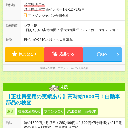
翌5:00までは時給が25%UPします) ☆給与前払い制度有！
埼玉県坂戸市
勤務地
☆Amazon直雇用で安定して働けます！ 【試用期間】試用期間あ
埼玉県坂戸市
西インター1-2-1DPL坂戸
り 試用期間の長さ：1週間 雇用形態、給与は本採用時と同じで
す。
アマゾンジャパン合同会社
シフト制
勤務時間
1日あたりの実働時間：最大8時間/日 シフト例 ・8時～17時 ・
12時～21時
日払いOK / 10名以上の大量募集
特徴
気になる！
応募する
詳細へ
掲載元企業名
アマゾンジャパン合同会社
未読
【正社員登用の実績あり】高時給1600円！自動車
部品の検査
派遣
職種未経験OK
ブランクOK
WEB登録・面接OK
時給1600円／月収例：260,400円＝1,600円×7時間45分×21日勤
給与
務の場合＋残業代、交通費別途支給