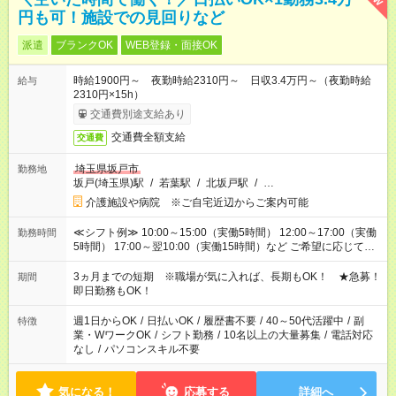
円も可！施設での見回りなど
派遣
ブランクOK
WEB登録・面接OK
時給1900円～ 夜勤時給2310円～ 日収3.4万円～（夜勤時給
給与
2310円×15h）
交通費別途支給あり
交通費全額支給
交通費
埼玉県坂戸市
勤務地
坂戸(埼玉県)駅
/
若葉駅
/
北坂戸駅
/
…
介護施設や病院 ※ご自宅近辺からご案内可能
≪シフト例≫ 10:00～15:00（実働5時間） 12:00～17:00（実働
勤務時間
5時間） 17:00～翌10:00（実働15時間）など ご希望に応じて、
働く時間は調整できます！ お気軽に担当へ相談ください！
3ヵ月までの短期 ※職場が気に入れば、長期もOK！ ★急募！
期間
即日勤務もOK！
週1日からOK
/
日払いOK
/
履歴書不要
/
40～50代活躍中
/
副
特徴
業・WワークOK
/
シフト勤務
/
10名以上の大量募集
/
電話対応
なし
/
パソコンスキル不要
気になる！
応募する
詳細へ