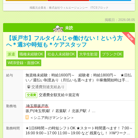
掲載元企業名
株式会社ウィルエージェンシー ITCSブロック
掲載日：2026.08.05
未読
NEW
【坂戸市】フルタイムじゃ働けない！という方
へ＊週3や時短も＊ケアスタッフ
派遣
職種未経験OK
社会人未経験OK
大学生歓迎
ブランクOK
WEB登録・面接OK
無資格未経験：時給1600円～ 経験者：時給1800円～ ★日払
給与
い／週払い制度あり（月払いも選べます）※稼働開始時は手続き
完了次第のお支払いとなります。
交通費別途支給あり
交通費全額支給※規定有
交通費
埼玉県坂戸市
勤務地
坂戸(埼玉県)駅
/
若葉駅
/
北坂戸駅
/
…
＜シニア向けマンション＞
★1日6時間～の時短シフトOK ★スタート時間選べます！ 7:00～
勤務時間
16:00 9:00～17:00 11:00～19:00 など 残業なし！ ※Wワークの