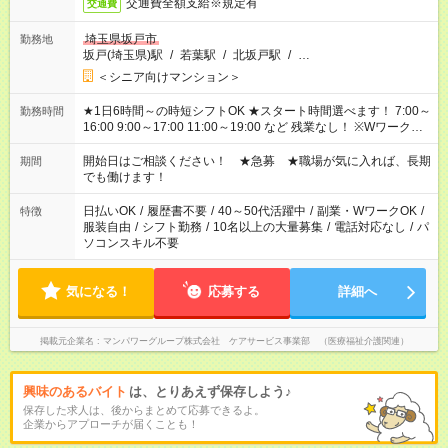
交通費全額支給※規定有
交通費
埼玉県坂戸市
勤務地
坂戸(埼玉県)駅
/
若葉駅
/
北坂戸駅
/
…
＜シニア向けマンション＞
★1日6時間～の時短シフトOK ★スタート時間選べます！ 7:00～
勤務時間
16:00 9:00～17:00 11:00～19:00 など 残業なし！ ※Wワークの
場合、他のお仕事と合わせ週40時間超の就業はご案内できませ
ん ※法令に基づき、週20時間以上勤務は社会保険への加入対象
開始日はご相談ください！ ★急募 ★職場が気に入れば、長期
期間
となります ※労働者派遣法（日雇い派遣の原則禁止）により、
でも働けます！
短時間・短期間の就業はご案内が難しい場合があります
日払いOK
/
履歴書不要
/
40～50代活躍中
/
副業・WワークOK
/
特徴
服装自由
/
シフト勤務
/
10名以上の大量募集
/
電話対応なし
/
パ
ソコンスキル不要
気になる！
応募する
詳細へ
掲載元企業名
マンパワーグループ株式会社 ケアサービス事業部 （医療福祉介護関連）
興味のあるバイト
は、とりあえず保存しよう♪
保存した求人は、後からまとめて応募できるよ。
企業からアプローチが届くことも！