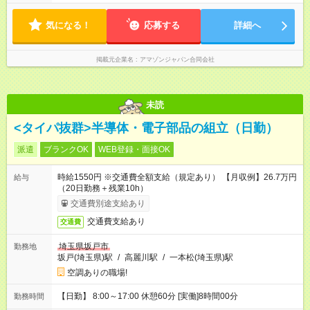
気になる！
応募する
詳細へ
掲載元企業名
アマゾンジャパン合同会社
未読
<タイパ抜群>半導体・電子部品の組立（日勤）
派遣
ブランクOK
WEB登録・面接OK
時給1550円 ※交通費全額支給（規定あり） 【月収例】26.7万円
給与
（20日勤務＋残業10h）
交通費別途支給あり
交通費支給あり
交通費
埼玉県坂戸市
勤務地
坂戸(埼玉県)駅
/
高麗川駅
/
一本松(埼玉県)駅
空調ありの職場!
【日勤】 8:00～17:00 休憩60分 [実働]8時間00分
勤務時間