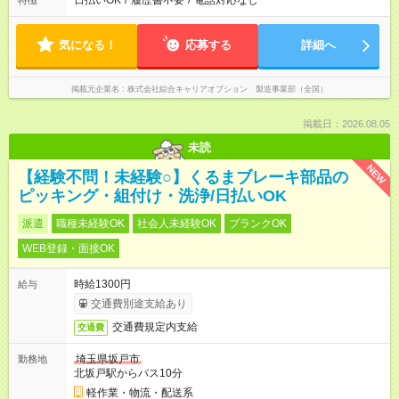
日払いOK
/
履歴書不要
/
電話対応なし
特徴
気になる！
応募する
詳細へ
掲載元企業名
株式会社綜合キャリアオプション 製造事業部（全国）
掲載日：2026.08.05
未読
NEW
【経験不問！未経験○】くるまブレーキ部品の
ピッキング・組付け・洗浄/日払いOK
派遣
職種未経験OK
社会人未経験OK
ブランクOK
WEB登録・面接OK
時給1300円
給与
交通費別途支給あり
交通費規定内支給
交通費
埼玉県坂戸市
勤務地
北坂戸駅からバス10分
軽作業・物流・配送系