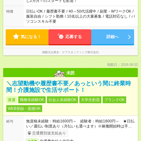
し2カ月～のスタートも歓迎！
日払いOK
/
履歴書不要
/
40～50代活躍中
/
副業・WワークOK
/
特徴
服装自由
/
シフト勤務
/
10名以上の大量募集
/
電話対応なし
/
パ
ソコンスキル不要
気になる！
応募する
詳細へ
掲載元企業名
ケアスタッフィング株式会社
掲載日：2026.08.02
未読
＼志望動機や履歴書不要／あっという間に終業時
間！介護施設で生活サポート！
派遣
職種未経験OK
社会人未経験OK
大学生歓迎
ブランクOK
WEB登録・面接OK
無資格未経験：時給1600円～ 経験者：時給1800円～ ★日払
給与
い／週払い制度あり（月払いも選べます）※稼働開始時は手続き
完了次第のお支払いとなります。
交通費別途支給あり