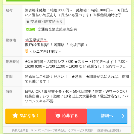
無資格未経験：時給1600円～ 経験者：時給1800円～ ★日払
給与
い／週払い制度あり（月払いも選べます）※稼働開始時は手続き
完了次第のお支払いとなります。
交通費別途支給あり
交通費全額支給※規定有
交通費
埼玉県坂戸市
勤務地
坂戸(埼玉県)駅
/
若葉駅
/
北坂戸駅
/
…
＜シニア向け施設＞
★1日6時間～の時短シフトOK ★スタート時間選べます！ 7:00～
勤務時間
16:00 9:00～17:00 11:00～19:00 など 残業なし！ ※Wワークの
場合、他のお仕事と合わせ週40時間超の就業はご案内できませ
ん ※法令に基づき、週20時間以上勤務は社会保険への加入対象
開始日はご相談ください！ ★急募 ★職場が気に入れば、長期
期間
となります ※労働者派遣法（日雇い派遣の原則禁止）により、
でも働けます！
短時間・短期間の就業はご案内が難しい場合があります
日払いOK
/
履歴書不要
/
40～50代活躍中
/
副業・WワークOK
/
特徴
服装自由
/
シフト勤務
/
10名以上の大量募集
/
電話対応なし
/
パ
ソコンスキル不要
気になる！
応募する
詳細へ
掲載元企業名
マンパワーグループ株式会社 ケアサービス事業部 （医療福祉介護関連）