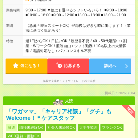
9:30～17:00 ▼他にも選べるシフトいろいろ！ ■9:00～18:00
勤務時間
■10:00～18:00 ■9:00～12:00 ■13:00～18:00 ■13:00～21:00
■22:00～翌6:00 など あなたの希望を教えてください！
【急募＊即日スタートOK】登録後は好きな時に働けます！（業
期間
法に基づく規定あり）
週1日からOK
/
日払いOK
/
履歴書不要
/
40～50代活躍中
/
副
特徴
業・WワークOK
/
服装自由
/
シフト勤務
/
10名以上の大量募
集
/
電話対応なし
/
パソコンスキル不要
気になる！
応募する
詳細へ
掲載元企業名
テイケイトレード株式会社
掲載日：2026.08.04
未読
NEW
「ワガママ」「キャリア相談」「グチ」も
Welcome！＊ケアスタッフ
派遣
職種未経験OK
社会人未経験OK
大学生歓迎
ブランクOK
WEB登録・面接OK