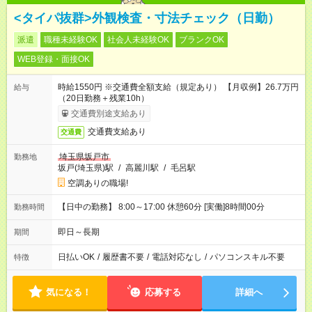
<タイパ抜群>外観検査・寸法チェック（日勤）
派遣
職種未経験OK
社会人未経験OK
ブランクOK
WEB登録・面接OK
時給1550円 ※交通費全額支給（規定あり） 【月収例】26.7万円
給与
（20日勤務＋残業10h）
交通費別途支給あり
交通費支給あり
交通費
埼玉県坂戸市
勤務地
坂戸(埼玉県)駅
/
高麗川駅
/
毛呂駅
空調ありの職場!
【日中の勤務】 8:00～17:00 休憩60分 [実働]8時間00分
勤務時間
即日～長期
期間
日払いOK
/
履歴書不要
/
電話対応なし
/
パソコンスキル不要
特徴
気になる！
応募する
詳細へ