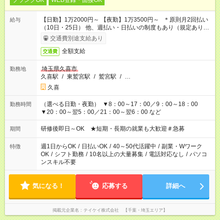
ブランクOK
WEB登録・面接OK
【日勤】1万2000円～ 【夜勤】1万3500円～ ＊原則月2回払い
給与
（10日・25日） 他、週払い・日払いの制度もあり（規定あり）
＃日収1万円以上
交通費別途支給あり
全額支給
交通費
埼玉県久喜市
勤務地
久喜駅
/
東鷲宮駅
/
鷲宮駅
/
…
久喜
（選べる日勤・夜勤） ▼8：00～17：00／9：00～18：00
勤務時間
▼20：00～翌5：00／21：00～翌6：00 など
研修後即日～OK ★短期・長期の就業も大歓迎＃急募
期間
週1日からOK
/
日払いOK
/
40～50代活躍中
/
副業・Wワーク
特徴
OK
/
シフト勤務
/
10名以上の大量募集
/
電話対応なし
/
パソコ
ンスキル不要
気になる！
応募する
詳細へ
掲載元企業名
テイケイ株式会社 【千葉・埼玉エリア】