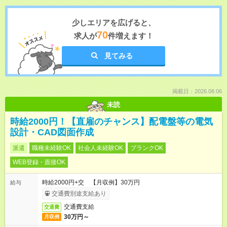
少しエリアを広げると、
70
求人が
件増えます！
見てみる
掲載日：2026.08.06
未読
時給2000円！【直雇のチャンス】配電盤等の電気
設計・CAD図面作成
派遣
職種未経験OK
社会人未経験OK
ブランクOK
WEB登録・面接OK
時給2000円+交 【月収例】30万円
給与
交通費別途支給あり
交通費支給
交通費
30万円～
月収例