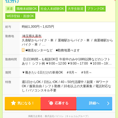
仕分け
派遣
職種未経験OK
社会人未経験OK
大学生歓迎
ブランクOK
WEB登録・面接OK
時給1,300円～1,625円
給与
埼玉県久喜市
勤務地
久喜駅からバイク・車
/
栗橋駅からバイク・車
/
南栗橋駅から
バイク・車
/
…
■物流センターなど ■勤務地選べます
【1日3時間～も相談OK!】午前中のみや18時以降などのシフト
勤務時間
あり！ シフト例 ▼9:00～12:00 ▼9:00～17:00 ▼10:00～19:00
▼18:00～21:00
▼働きたい1日だけの単発OK ＃8月～ ＃9月～
期間
週1日からOK
/
日払いOK
/
40～50代活躍中
/
副業・Wワーク
特徴
OK
/
服装自由
/
シフト勤務
/
10名以上の大量募集
/
電話対応な
し
/
パソコンスキル不要
気になる！
応募する
詳細へ
掲載元企業名
株式会社バイトレ（キャムコムグループ）