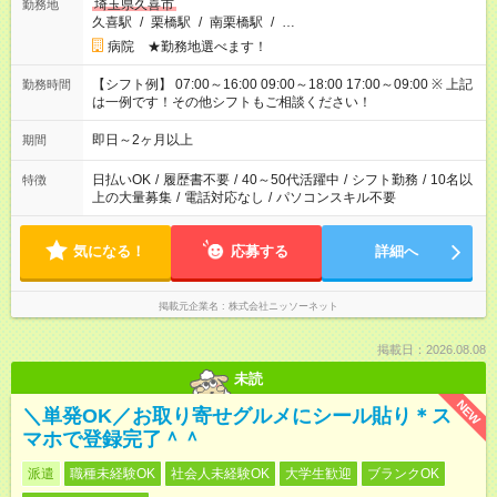
埼玉県久喜市
勤務地
久喜駅
/
栗橋駅
/
南栗橋駅
/
…
病院 ★勤務地選べます！
【シフト例】 07:00～16:00 09:00～18:00 17:00～09:00 ※ 上記
勤務時間
は一例です！その他シフトもご相談ください！
即日～2ヶ月以上
期間
日払いOK
/
履歴書不要
/
40～50代活躍中
/
シフト勤務
/
10名以
特徴
上の大量募集
/
電話対応なし
/
パソコンスキル不要
気になる！
応募する
詳細へ
掲載元企業名
株式会社ニッソーネット
掲載日：2026.08.08
未読
NEW
＼単発OK／お取り寄せグルメにシール貼り＊ス
マホで登録完了＾＾
派遣
職種未経験OK
社会人未経験OK
大学生歓迎
ブランクOK