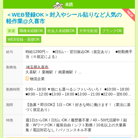
未読
NEW
＜WEB登録OK＞封入やシール貼りなど人気の
軽作業@久喜市
派遣
職種未経験OK
社会人未経験OK
大学生歓迎
ブランクOK
WEB登録・面接OK
時給1290円～ ■日払い・翌日振込OK（規定あり） ■初勤務手
給与
当（※規定による）
埼玉県久喜市
勤務地
久喜駅
/
栗橋駅
/
南栗橋駅
/
…
物流企業
9:00～18:00 ▼他にも選べるシフトいろいろ！ ■10:00～18:00
勤務時間
■9:00～12:00 ■13:00～18:00 ■13:00～21:00 ■22:00～翌6:00
など あなたの希望を教えてください！
【急募＊即日OK】1日～OK！好きな時に働けます！（業法に基
期間
づく規定あり）
週1日からOK
/
日払いOK
/
履歴書不要
/
40～50代活躍中
/
副
特徴
業・WワークOK
/
服装自由
/
シフト勤務
/
10名以上の大量募
集
/
電話対応なし
/
パソコンスキル不要