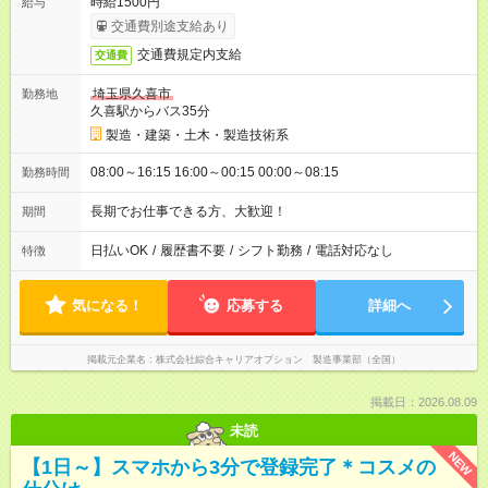
時給1500円
給与
交通費別途支給あり
交通費規定内支給
交通費
埼玉県久喜市
勤務地
久喜駅からバス35分
製造・建築・土木・製造技術系
08:00～16:15 16:00～00:15 00:00～08:15
勤務時間
長期でお仕事できる方、大歓迎！
期間
日払いOK
/
履歴書不要
/
シフト勤務
/
電話対応なし
特徴
気になる！
応募する
詳細へ
掲載元企業名
株式会社綜合キャリアオプション 製造事業部（全国）
掲載日：2026.08.09
未読
NEW
【1日～】スマホから3分で登録完了＊コスメの