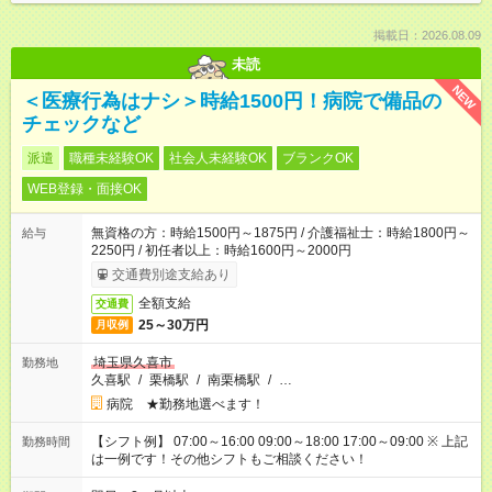
掲載日：2026.08.09
未読
NEW
＜医療行為はナシ＞時給1500円！病院で備品の
チェックなど
派遣
職種未経験OK
社会人未経験OK
ブランクOK
WEB登録・面接OK
無資格の方：時給1500円～1875円 / 介護福祉士：時給1800円～
給与
2250円 / 初任者以上：時給1600円～2000円
交通費別途支給あり
全額支給
交通費
25～30万円
月収例
埼玉県久喜市
勤務地
久喜駅
/
栗橋駅
/
南栗橋駅
/
…
病院 ★勤務地選べます！
【シフト例】 07:00～16:00 09:00～18:00 17:00～09:00 ※ 上記
勤務時間
は一例です！その他シフトもご相談ください！