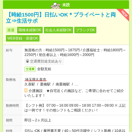
未読
NEW
【時給1500円】日払いOK＊プライベートと両
立⇒生活サポ
派遣
職種未経験OK
社会人未経験OK
ブランクOK
WEB登録・面接OK
無資格の方：時給1500円～1875円 / 介護福祉士：時給1800円～
給与
2250円 / 初任者以上：時給1600円～2000円
交通費別途支給あり
全額支給
交通費
埼玉県久喜市
勤務地
久喜駅
/
栗橋駅
/
南栗橋駅
/
…
介護施設 ★自宅近くの施設など、ご希望に合わせてご紹介
いたします！
【シフト例】 07:00～16:00 09:00～18:00 17:00～09:00 ※ 上記
勤務時間
は一例です！その他シフトもご相談ください！
即日～2ヶ月以上
期間
日払いOK
/
履歴書不要
/
40～50代活躍中
/
シフト勤務
/
10名以
特徴