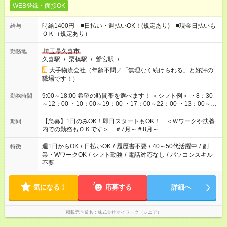
WEB登録・面接OK
時給1400円 ■日払い・週払いOK！(規定あり) ■現金日払いも
給与
ＯＫ（規定あり）
埼玉県久喜市
勤務地
久喜駅
/
栗橋駅
/
鷲宮駅
/
…
大手物流会社（年齢不問／「無理なく続けられる」と好評の
職場です！）
9:00～18:00 希望の時間帯を選べます！ ＜シフト例＞ ・8：30
勤務時間
～12：00 ・10：00～19：00 ・17：00～22：00 ・13：00～
22：00 ・22：00～翌6：00 など
【急募】1日のみOK！即日スタートもOK！ ＜Ｗワークや扶養
期間
内での勤務もＯＫです＞ ＃7月～＃8月～
週1日からOK
/
日払いOK
/
履歴書不要
/
40～50代活躍中
/
副
特徴
業・WワークOK
/
シフト勤務
/
電話対応なし
/
パソコンスキル
不要
気になる！
応募する
詳細へ
掲載元企業名
株式会社マイワーク（シニア）