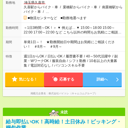
埼玉県久喜市
勤務地
久喜駅からバイク・車
/
栗橋駅からバイク・車
/
南栗橋駅から
バイク・車
/
…
■物流センターなど ■勤務地選べます
＜1日3時間～OK！＞ ▼ 例えば… ▼ 15:00～18:00 15:00～
勤務時間
22:00 17:00～22:00 など こちら以外の時間もお気軽にご相談く
ださい！
単発1日～！ ★勤務開始日や期間はお気軽にご相談くださ
期間
い！ ＃8月～ ＃9月～
週1日からOK
/
日払いOK
/
履歴書不要
/
40～50代活躍中
/
副
特徴
業・WワークOK
/
服装自由
/
シフト勤務
/
10名以上の大量募
集
/
電話対応なし
/
パソコンスキル不要
気になる！
応募する
詳細へ
掲載元企業名
株式会社バイトレ（キャムコムグループ）
未読
給与即払いOK！高時給！土日休み！ピッキング・
梱包作業