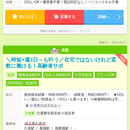
日払いOK
/
履歴書不要
/
電話対応なし
/
パソコンスキル不要
特徴
気になる！
応募する
詳細へ
掲載元企業名
株式会社テクノ・サービス
掲載日：2026.08.07
未読
NEW
＼時短×週3日～も叶う／在宅ではないけれど柔
軟に働ける！高齢者サポ
派遣
職種未経験OK
社会人未経験OK
大学生歓迎
ブランクOK
WEB登録・面接OK
無資格未経験：時給1600円～ 経験者：時給1800円～ ★日払
給与
い／週払い制度あり（月払いも選べます）※稼働開始時は手続き
完了次第のお支払いとなります。
交通費別途支給あり
交通費全額支給※規定有
交通費
埼玉県久喜市
勤務地
久喜駅
/
栗橋駅
/
南栗橋駅
/
…