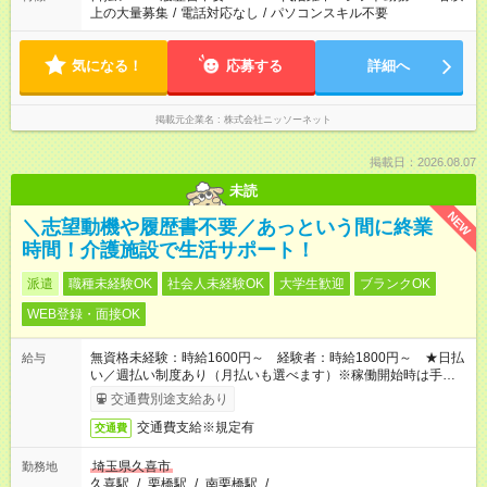
上の大量募集
/
電話対応なし
/
パソコンスキル不要
気になる！
応募する
詳細へ
掲載元企業名
株式会社ニッソーネット
掲載日：2026.08.07
未読
NEW
＼志望動機や履歴書不要／あっという間に終業
時間！介護施設で生活サポート！
派遣
職種未経験OK
社会人未経験OK
大学生歓迎
ブランクOK
WEB登録・面接OK
無資格未経験：時給1600円～ 経験者：時給1800円～ ★日払
給与
い／週払い制度あり（月払いも選べます）※稼働開始時は手続き
完了次第のお支払いとなります。
交通費別途支給あり
交通費支給※規定有
交通費
埼玉県久喜市
勤務地
久喜駅
/
栗橋駅
/
南栗橋駅
/
…