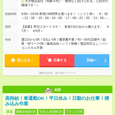
大手物流会社（年齢不問／「無理なく続けられる」と好評の
職場です！）
9:00～18:00 希望の時間帯を選べます！ ＜シフト例＞ ・8：30
勤務時間
～12：00 ・10：00～19：00 ・17：00～22：00 ・13：00～
22：00 ・22：00～翌6：00 など
【急募】即日スタートＯＫ！ 単発1日のみから働けます。 ＃
期間
7月～ ＃8月～
週1日からOK
/
日払いOK
/
履歴書不要
/
40～50代活躍中
/
副
特徴
業・WワークOK
/
服装自由
/
シフト勤務
/
電話対応なし
/
パソ
コンスキル不要
気になる！
応募する
詳細へ
掲載元企業名
株式会社マイワーク
未読
高時給！車通勤OK！平日休み！日勤のお仕事！積
み込み作業
派遣
職種未経験OK
社会人未経験OK
ブランクOK