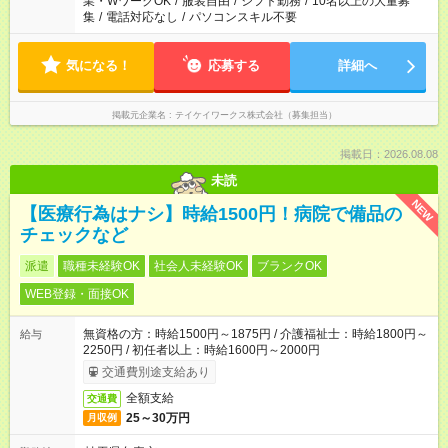
業・WワークOK
/
服装自由
/
シフト勤務
/
10名以上の大量募
集
/
電話対応なし
/
パソコンスキル不要
気になる！
応募する
詳細へ
掲載元企業名
テイケイワークス株式会社（募集担当）
掲載日：2026.08.08
未読
NEW
【医療行為はナシ】時給1500円！病院で備品の
チェックなど
派遣
職種未経験OK
社会人未経験OK
ブランクOK
WEB登録・面接OK
無資格の方：時給1500円～1875円 / 介護福祉士：時給1800円～
給与
2250円 / 初任者以上：時給1600円～2000円
交通費別途支給あり
全額支給
交通費
25～30万円
月収例