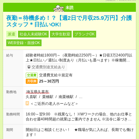
未読
夜勤＝待機多め！？【週2日で月収25.9万円】介護
スタッフ＊日払いOK!
派遣
社会人未経験OK
大学生歓迎
ブランクOK
WEB登録・面接OK
経験者時給1800円～（夜勤時給2250円～）★日収3万2400円以
給与
上★日払い／週払い制度あり（月払いも選べます）※稼働開始時
は手続き完了次第のお支払いとなります。
交通費別途支給あり
交通費支給※規定有
交通費
25～30万円
月収例
埼玉県久喜市
勤務地
久喜駅
/
栗橋駅
/
南栗橋駅
/
…
＜ご近所の老人ホームなど＞
16:00～翌9:00 ※残業なし！ ※Wワークの場合、他のお仕事と
勤務時間
合わせ週40時間超の就業はご案内できません ※法令に基づき、
週20時間以上勤務は社会保険への加入対象となります ※労働者
派遣法（日雇い派遣の原則禁止）により、短時間・短期間の就
開始日はご相談ください！ ★職場が気に入れば、長期でも働け
期間
業はご案内が難しい場合があります
ます！