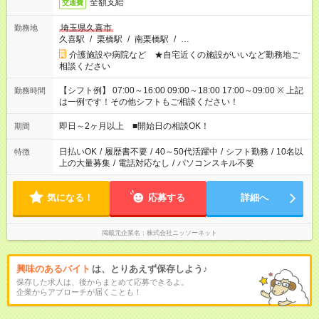
全額支給
交通費
埼玉県久喜市
勤務地
久喜駅
/
栗橋駅
/
南栗橋駅
/
…
介護施設や病院など ★自宅近くの施設がいいなど勤務地ご
相談ください
【シフト例】 07:00～16:00 09:00～18:00 17:00～09:00 ※ 上記
勤務時間
は一例です！その他シフトもご相談ください！
即日～2ヶ月以上 ■開始日の相談OK！
期間
日払いOK
/
履歴書不要
/
40～50代活躍中
/
シフト勤務
/
10名以
特徴
上の大量募集
/
電話対応なし
/
パソコンスキル不要
気になる！
応募する
詳細へ
掲載元企業名
株式会社ニッソーネット
興味のあるバイト
は、とりあえず保存しよう♪
保存した求人は、後からまとめて応募できるよ。
企業からアプローチが届くことも！