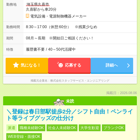
埼玉県久喜市
勤務地
久喜駅から車20分
電気設備・電源制御機器メーカー
8:30～17:00（休憩:60分） ※残業少なめ
勤務時間
08月～長期 ※開始日ご相談ください！
期間
履歴書不要
/
40～50代活躍中
特徴
気になる！
応募する
詳細へ
掲載元企業名
株式会社スタッフサービス・エンジニアリング
掲載日：2026.08.06
未読
＼登録は春日部駅徒歩2分／シフト自由！ペンライ
ト等ライブグッズの仕分け
派遣
職種未経験OK
社会人未経験OK
大学生歓迎
ブランクOK
WEB登録・面接OK