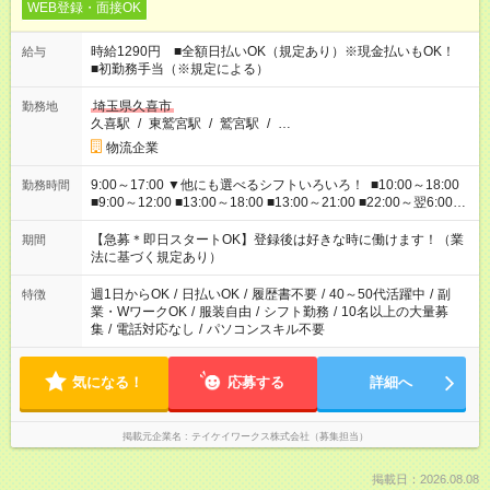
WEB登録・面接OK
時給1290円 ■全額日払いOK（規定あり）※現金払いもOK！
給与
■初勤務手当（※規定による）
埼玉県久喜市
勤務地
久喜駅
/
東鷲宮駅
/
鷲宮駅
/
…
物流企業
9:00～17:00 ▼他にも選べるシフトいろいろ！ ■10:00～18:00
勤務時間
■9:00～12:00 ■13:00～18:00 ■13:00～21:00 ■22:00～翌6:00
など あなたの希望を教えてください！
【急募＊即日スタートOK】登録後は好きな時に働けます！（業
期間
法に基づく規定あり）
週1日からOK
/
日払いOK
/
履歴書不要
/
40～50代活躍中
/
副
特徴
業・WワークOK
/
服装自由
/
シフト勤務
/
10名以上の大量募
集
/
電話対応なし
/
パソコンスキル不要
気になる！
応募する
詳細へ
掲載元企業名
テイケイワークス株式会社（募集担当）
掲載日：2026.08.08