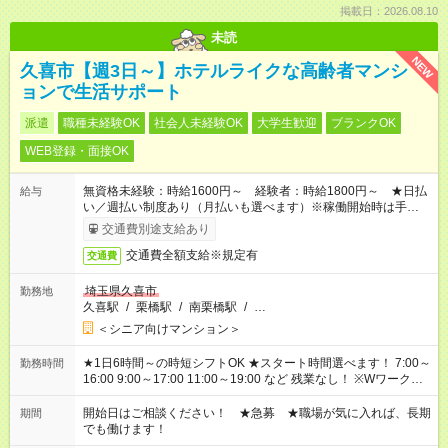
掲載日：2026.08.10
未読
NEW
久喜市【週3日～】ホテルライクな高齢者マンシ
ョンで生活サポート
派遣
職種未経験OK
社会人未経験OK
大学生歓迎
ブランクOK
WEB登録・面接OK
無資格未経験：時給1600円～ 経験者：時給1800円～ ★日払
給与
い／週払い制度あり（月払いも選べます）※稼働開始時は手続き
完了次第のお支払いとなります。
交通費別途支給あり
交通費全額支給※規定有
交通費
埼玉県久喜市
勤務地
久喜駅
/
栗橋駅
/
南栗橋駅
/
…
＜シニア向けマンション＞
★1日6時間～の時短シフトOK ★スタート時間選べます！ 7:00～
勤務時間
16:00 9:00～17:00 11:00～19:00 など 残業なし！ ※Wワークの
場合、他のお仕事と合わせ週40時間超の就業はご案内できませ
ん ※法令に基づき、週20時間以上勤務は社会保険への加入対象
開始日はご相談ください！ ★急募 ★職場が気に入れば、長期
期間
となります ※労働者派遣法（日雇い派遣の原則禁止）により、
でも働けます！
短時間・短期間の就業はご案内が難しい場合があります