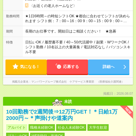
〈お近くの老人ホームなど〉
★1日6時間～の時短シフトOK ★都合に合わせてシフトが決めら
勤務時間
れます シフト例： 7：00～16：00 9：00～15：00 9：00～
18：00 11：00～20：00 など ※Wワークの場合、他のお仕事と
合わせ週40時間超の就業はご案内できません ※法令に基づき、
長期のお仕事です。開始日はご相談ください！ ★急募
期間
週20時間以上勤務は社会保険への加入対象となります ※労働者
派遣法（日雇い派遣の原則禁止）により、短時間・短期間の就
日払いOK
/
履歴書不要
/
40～50代活躍中
/
副業・WワークOK
/
特徴
業はご案内が難しい場合があります
シフト勤務
/
10名以上の大量募集
/
電話対応なし
/
パソコンスキ
ル不要
気になる！
応募する
詳細へ
掲載元企業名
マンパワーグループ株式会社 ケアサービス事業部 （医療福祉介護関連）
掲載日：2026.08.07
未読
NEW
10回勤務で2週間後⇒12万円GET！＊日給1万
2000円～＊声掛けや道案内
アルバイト
職種未経験OK
社会人未経験OK
大学生歓迎