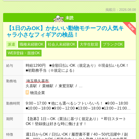
掲載日：2026.08.08
未読
NEW
【1日のみOK】かわいい動物モチーフの人気キ
ャラ小さなフィギアの検品！
派遣
職種未経験OK
社会人未経験OK
大学生歓迎
ブランクOK
WEB登録・面接OK
時給1290円 ■全額日払いOK（規定あり）※現金払いもOK！
給与
■初勤務手当（※規定による）
埼玉県久喜市
勤務地
久喜駅
/
栗橋駅
/
東鷲宮駅
/
…
物流企業
9:00～17:00 ▼他にも選べるシフトいろいろ！ ■9:00～18:00
勤務時間
■10:00～18:00 ■9:00～12:00 ■13:00～18:00 ■13:00～21:00
■22:00～翌6:00 など あなたの希望を教えてください！
【急募】1日～OK（業法に基づく規定あり）＊即日スタート
期間
OK！登録後は好きな時に働けます！
週1日からOK
/
日払いOK
/
履歴書不要
/
40～50代活躍中
/
副
特徴