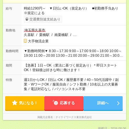
時給1290円～ ▼日払いOK（規定あり） ■初勤務手当あり
給与
※規定による
交通費別途支給あり
埼玉県久喜市
勤務地
久喜駅
/
栗橋駅
/
南栗橋駅
/
…
大手物流企業
▼勤務時間例▼ 8:30～17:30 9:00～17:00 9:00～18:00 10:00～
勤務時間
19:00 11:00～20:00 13:00～21:00 20:00～29:00 21:00～30:00
22:00～31:00 上記以外にもシフトパターンあり！ 短時間の勤務
もご紹介できる場合があるのでご相談ください！ ご都合に合わ
【急募】1日～OK（業法に基づく規定あり）＊即日スタート
期間
せてお仕事をご案内します＾＾
OK！登録後は好きな時に働けます！
週1日からOK
/
日払いOK
/
履歴書不要
/
40～50代活躍中
/
副
特徴
業・WワークOK
/
服装自由
/
シフト勤務
/
10名以上の大量募
集
/
電話対応なし
/
パソコンスキル不要
気になる！
応募する
詳細へ
掲載元企業名
テイケイワークス東京株式会社
掲載日：2026.08.06