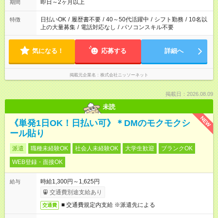
即日～2ヶ月以上
期間
日払いOK
/
履歴書不要
/
40～50代活躍中
/
シフト勤務
/
10名以
特徴
上の大量募集
/
電話対応なし
/
パソコンスキル不要
気になる！
応募する
詳細へ
掲載元企業名
株式会社ニッソーネット
掲載日：2026.08.09
未読
NEW
《単発1日OK！日払い可》＊DMのモクモクシ
ール貼り
派遣
職種未経験OK
社会人未経験OK
大学生歓迎
ブランクOK
WEB登録・面接OK
時給1,300円～1,625円
給与
交通費別途支給あり
■ 交通費規定内支給 ※派遣先による
交通費