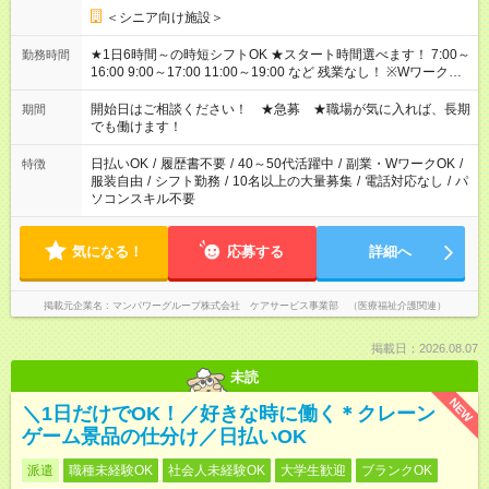
＜シニア向け施設＞
★1日6時間～の時短シフトOK ★スタート時間選べます！ 7:00～
勤務時間
16:00 9:00～17:00 11:00～19:00 など 残業なし！ ※Wワークの
場合、他のお仕事と合わせ週40時間超の就業はご案内できませ
ん ※法令に基づき、週20時間以上勤務は社会保険への加入対象
開始日はご相談ください！ ★急募 ★職場が気に入れば、長期
期間
となります ※労働者派遣法（日雇い派遣の原則禁止）により、
でも働けます！
短時間・短期間の就業はご案内が難しい場合があります
日払いOK
/
履歴書不要
/
40～50代活躍中
/
副業・WワークOK
/
特徴
服装自由
/
シフト勤務
/
10名以上の大量募集
/
電話対応なし
/
パ
ソコンスキル不要
気になる！
応募する
詳細へ
掲載元企業名
マンパワーグループ株式会社 ケアサービス事業部 （医療福祉介護関連）
掲載日：2026.08.07
未読
NEW
＼1日だけでOK！／好きな時に働く＊クレーン
ゲーム景品の仕分け／日払いOK
派遣
職種未経験OK
社会人未経験OK
大学生歓迎
ブランクOK