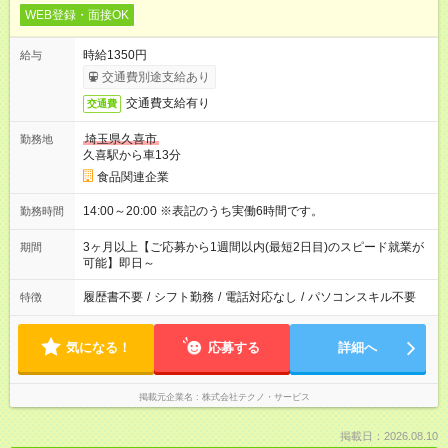
WEB登録・面接OK
時給1350円
給与
交通費別途支給あり
交通費支給有り
交通費
埼玉県久喜市
勤務地
久喜駅から車13分
食品関連企業
14:00～20:00 ※表記のうち実働6時間です。
勤務時間
3ヶ月以上【ご応募から1週間以内(最短2日目)のスピード就業が
期間
可能】即日～
履歴書不要
/
シフト勤務
/
電話対応なし
/
パソコンスキル不要
特徴
気になる！
応募する
詳細へ
掲載元企業名
株式会社テクノ・サービス
掲載日：2026.08.10