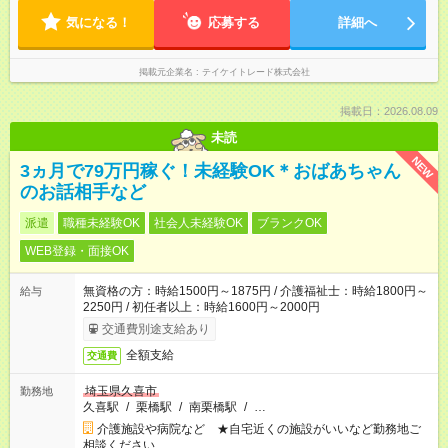
気になる！
応募する
詳細へ
掲載元企業名
テイケイトレード株式会社
掲載日：2026.08.09
未読
NEW
3ヵ月で79万円稼ぐ！未経験OK＊おばあちゃん
のお話相手など
派遣
職種未経験OK
社会人未経験OK
ブランクOK
WEB登録・面接OK
無資格の方：時給1500円～1875円 / 介護福祉士：時給1800円～
給与
2250円 / 初任者以上：時給1600円～2000円
交通費別途支給あり
全額支給
交通費
埼玉県久喜市
勤務地
久喜駅
/
栗橋駅
/
南栗橋駅
/
…
介護施設や病院など ★自宅近くの施設がいいなど勤務地ご
相談ください