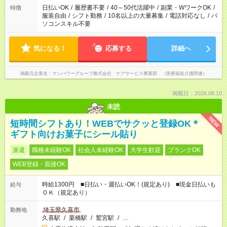
日払いOK
/
履歴書不要
/
40～50代活躍中
/
副業・WワークOK
/
特徴
服装自由
/
シフト勤務
/
10名以上の大量募集
/
電話対応なし
/
パ
ソコンスキル不要
気になる！
応募する
詳細へ
掲載元企業名
マンパワーグループ株式会社 ケアサービス事業部 （医療福祉介護関連）
掲載日：2026.08.10
未読
NEW
短時間シフトあり！WEBでサクッと登録OK＊
ギフト向けお菓子にシール貼り
派遣
職種未経験OK
社会人未経験OK
大学生歓迎
ブランクOK
WEB登録・面接OK
時給1300円 ■日払い・週払いOK！(規定あり) ■現金日払いも
給与
ＯＫ（規定あり）
埼玉県久喜市
勤務地
久喜駅
/
栗橋駅
/
鷲宮駅
/
…