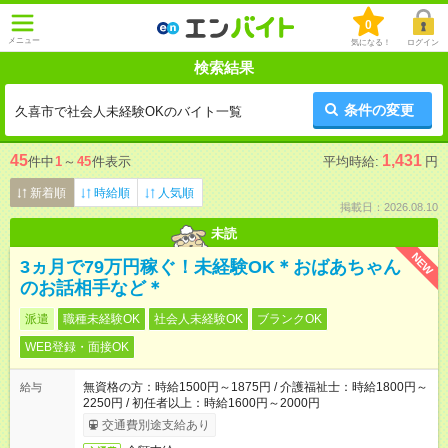
0
メニュー
気になる！
ログイン
検索結果
条件の変更
久喜市で社会人未経験OKのバイト一覧
45
1,431
件中
1
～
45
件表示
平均時給:
円
新着順
時給順
人気順
掲載日：2026.08.10
未読
NEW
3ヵ月で79万円稼ぐ！未経験OK＊おばあちゃん
のお話相手など＊
派遣
職種未経験OK
社会人未経験OK
ブランクOK
WEB登録・面接OK
無資格の方：時給1500円～1875円 / 介護福祉士：時給1800円～
給与
2250円 / 初任者以上：時給1600円～2000円
交通費別途支給あり