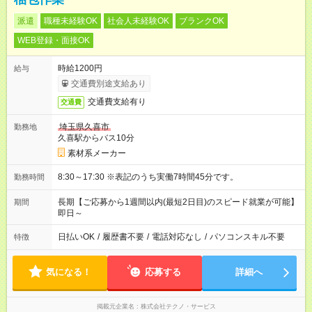
派遣
職種未経験OK
社会人未経験OK
ブランクOK
WEB登録・面接OK
時給1200円
給与
交通費別途支給あり
交通費支給有り
交通費
埼玉県久喜市
勤務地
久喜駅からバス10分
素材系メーカー
8:30～17:30 ※表記のうち実働7時間45分です。
勤務時間
長期【ご応募から1週間以内(最短2日目)のスピード就業が可能】
期間
即日～
日払いOK
/
履歴書不要
/
電話対応なし
/
パソコンスキル不要
特徴
気になる！
応募する
詳細へ
掲載元企業名
株式会社テクノ・サービス