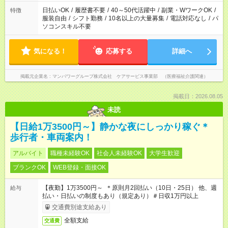
日払いOK
/
履歴書不要
/
40～50代活躍中
/
副業・WワークOK
/
特徴
服装自由
/
シフト勤務
/
10名以上の大量募集
/
電話対応なし
/
パ
ソコンスキル不要
気になる！
応募する
詳細へ
掲載元企業名
マンパワーグループ株式会社 ケアサービス事業部 （医療福祉介護関連）
掲載日：2026.08.05
未読
【日給1万3500円～】静かな夜にしっかり稼ぐ＊
歩行者・車両案内！
アルバイト
職種未経験OK
社会人未経験OK
大学生歓迎
ブランクOK
WEB登録・面接OK
【夜勤】1万3500円～ ＊原則月2回払い（10日・25日） 他、週
給与
払い・日払いの制度もあり（規定あり）＃日収1万円以上
交通費別途支給あり
全額支給
交通費