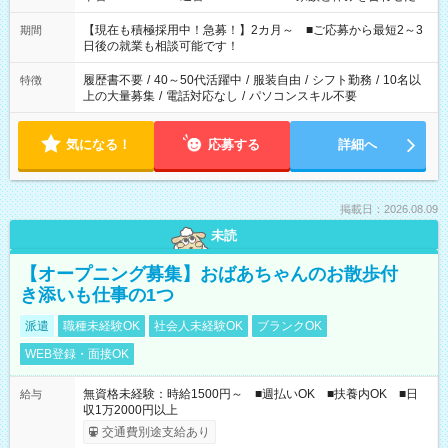
い」 「余裕を持って夕飯の準備がしたい」 「できれば残業はし
たくない」 など、ご希望を教えてくださいね。 ※Wワーク希望
【現在も積極採用中！急募！】2カ月～ ■ご応募から最短2～3
期間
の方へ 今ご覧のお仕事で希望する勤務時間と、もう1つのお仕事
日後の就業も相談可能です！
の勤務時間。 合計で週40時間を超える場合は応募できません。
履歴書不要
/
40～50代活躍中
/
服装自由
/
シフト勤務
/
10名以
特徴
上の大量募集
/
電話対応なし
/
パソコンスキル不要
気になる！
応募する
詳細へ
掲載日：2026.08.09
未読
【オープニング募集】おばあちゃんのお散歩付
き添いも仕事の1つ
派遣
職種未経験OK
社会人未経験OK
ブランクOK
WEB登録・面接OK
無資格未経験：時給1500円～ ■週払いOK ■扶養内OK ■日
給与
収1万2000円以上
交通費別途支給あり