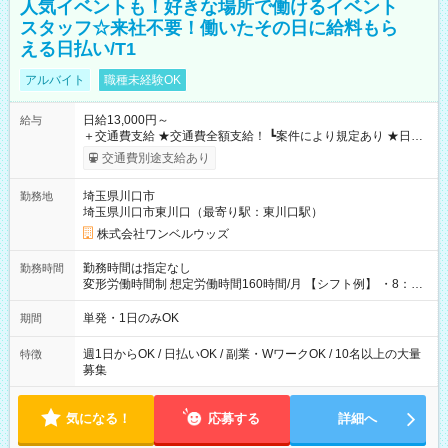
人気イベントも！好きな場所で働けるイベント
スタッフ☆来社不要！働いたその日に給料もら
える日払い/T1
アルバイト
職種未経験OK
日給13,000円～
給与
＋交通費支給 ★交通費全額支給！ ┗案件により規定あり ★日払
いOK！（規定あり） ┗働いたその日に現金GET♪ お仕事後はコ
交通費別途支給あり
ンビニATMから 日払い分を引き落とせます！ 【試用期間】試
用期間なし
埼玉県川口市
勤務地
埼玉県川口市東川口（最寄り駅：東川口駅）
株式会社ワンベルウッズ
勤務時間は指定なし
勤務時間
変形労働時間制 想定労働時間160時間/月 【シフト例】 ・8：00
～21：00
単発・1日のみOK
期間
週1日からOK / 日払いOK / 副業・WワークOK / 10名以上の大量
特徴
募集
気になる！
応募する
詳細へ