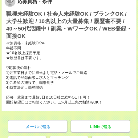
応募資格・条件
職種未経験OK / 社会人未経験OK / ブランクOK /
大学生歓迎 / 10名以上の大量募集 / 履歴書不要 /
40～50代活躍中 / 副業・WワークOK / WEB登録・
面接OK
≪無資格・未経験OK≫
年齢不問
★10名以上採用予定
★履歴書は不要です。
▽応募後の流れ
1)翌営業日までに担当より電話・メールでご連絡
2)電話で登録面談→求人とマッチング
3)ご希望の施設で、職場見学
4)就業決定→勤務開始
応募→就業まで最短3日＆10日後に給料GETも可！
開始希望日はご相談ください。1か月以上先の相談もOK！
メール
LINE
で送る
で送る