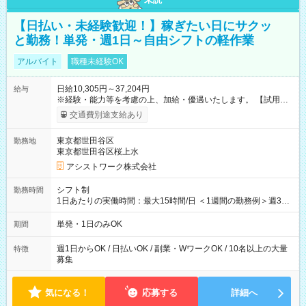
【日払い・未経験歓迎！】稼ぎたい日にサクッ
と勤務！単発・週1日～自由シフトの軽作業
アルバイト
職種未経験OK
日給10,305円～37,204円
給与
※経験・能力等を考慮の上、加給・優遇いたします。 【試用期
間】試用期間なし
交通費別途支給あり
東京都世田谷区
勤務地
東京都世田谷区桜上水
アシストワーク株式会社
シフト制
勤務時間
1日あたりの実働時間：最大15時間/日 ＜1週間の勤務例＞週3回
勤務 勤務：月・水・金 休み：火・木・土・日 好きな時にお仕事
可能です！ ※1日あたりの最大実働時間は日勤、夜勤共に勤務し
単発・1日のみOK
期間
た時間になります。
週1日からOK / 日払いOK / 副業・WワークOK / 10名以上の大量
特徴
募集
気になる！
応募する
詳細へ