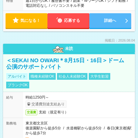
週1日からOK
/
履歴書不要
/
副業・WワークOK
/
シフト勤務
/
特徴
電話対応なし
/
パソコンスキル不要
気になる！
応募する
詳細へ
掲載日：2026.08.04
未読
＜SEKAI NO OWARI＊8月15日・16日＞ドーム
公演のサポートバイト
アルバイト
職種未経験OK
社会人未経験OK
大学生歓迎
ブランクOK
時給1250円～
給与
交通費別途支給あり
支給（規定有り）
交通費
東京都文京区
勤務地
後楽園駅から徒歩5分
/
水道橋駅から徒歩5分
/
春日(東京都)駅
から徒歩7分