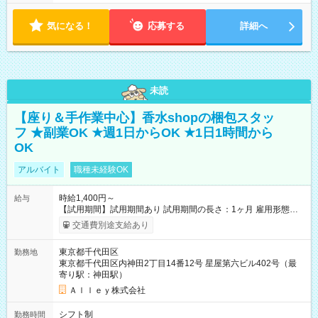
気になる！
応募する
詳細へ
未読
【座り＆手作業中心】香水shopの梱包スタッ
フ ★副業OK ★週1日からOK ★1日1時間から
OK
アルバイト
職種未経験OK
時給1,400円～
給与
【試用期間】試用期間あり 試用期間の長さ：1ヶ月 雇用形態、
給与は本採用時と同じです。
交通費別途支給あり
東京都千代田区
勤務地
東京都千代田区内神田2丁目14番12号 星屋第六ビル402号（最
寄り駅：神田駅）
Ａｌｌｅｙ株式会社
シフト制
勤務時間