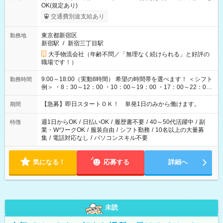
OK(規定あり)
交通費別途支給あり
東京都新宿区
勤務地
新宿駅
/
新宿三丁目駅
大手物流会社（年齢不問／「無理なく続けられる」と好評の
職場です！）
9:00～18:00（実動8時間） 希望の時間帯を選べます！ ＜シフト
勤務時間
例＞ ・8：30～12：00 ・10：00～19：00 ・17：00～22：00
・13：00～22：00 ・22：00～翌6：00 など
【急募】即日スタートＯＫ！ 単発1日のみから働けます。
期間
週1日からOK
/
日払いOK
/
履歴書不要
/
40～50代活躍中
/
副
特徴
業・WワークOK
/
服装自由
/
シフト勤務
/
10名以上の大量募
集
/
電話対応なし
/
パソコンスキル不要
気になる！
応募する
詳細へ
未読