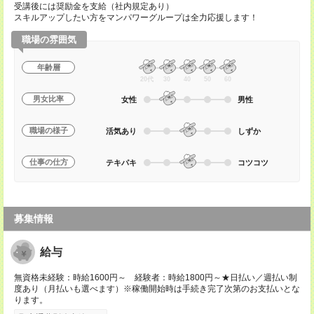
受講後には奨励金を支給（社内規定あり）
スキルアップしたい方をマンパワーグループは全力応援します！
職場の雰囲気
年齢層
20代
30
40
50
60
男女比率
女性
男性
職場の様子
活気あり
しずか
仕事の仕方
テキパキ
コツコツ
募集情報
給与
無資格未経験：時給1600円～ 経験者：時給1800円～★日払い／週払い制
度あり（月払いも選べます）※稼働開始時は手続き完了次第のお支払いとな
ります。