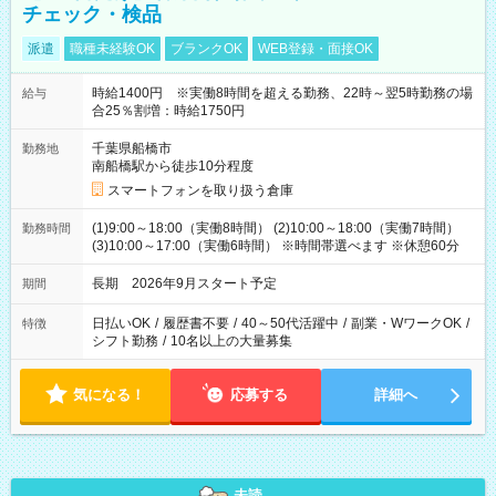
チェック・検品
派遣
職種未経験OK
ブランクOK
WEB登録・面接OK
時給1400円 ※実働8時間を超える勤務、22時～翌5時勤務の場
給与
合25％割増：時給1750円
千葉県船橋市
勤務地
南船橋駅から徒歩10分程度
スマートフォンを取り扱う倉庫
(1)9:00～18:00（実働8時間） (2)10:00～18:00（実働7時間）
勤務時間
(3)10:00～17:00（実働6時間） ※時間帯選べます ※休憩60分
長期 2026年9月スタート予定
期間
日払いOK
/
履歴書不要
/
40～50代活躍中
/
副業・WワークOK
/
特徴
シフト勤務
/
10名以上の大量募集
気になる！
応募する
詳細へ
未読