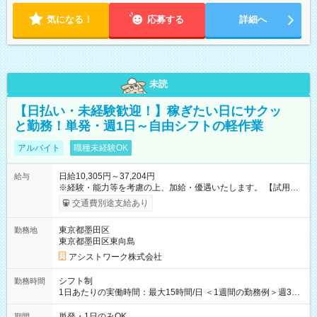
気になる！
応募する
詳細へ
未読
【日払い・未経験歓迎！】稼ぎたい日にサクッ
と勤務！単発・週1日～自由シフトの軽作業
アルバイト
職種未経験OK
日給10,305円～37,204円
給与
※経験・能力等を考慮の上、加給・優遇いたします。 【試用期
間】試用期間なし
交通費別途支給あり
東京都墨田区
勤務地
東京都墨田区東向島
アシストワーク株式会社
シフト制
勤務時間
1日あたりの実働時間：最大15時間/日 ＜1週間の勤務例＞週3回
勤務 勤務：月・水・金 休み：火・木・土・日 好きな時にお仕事
可能です！ ※1日あたりの最大実働時間は日勤、夜勤共に勤務し
単発・1日のみOK
期間