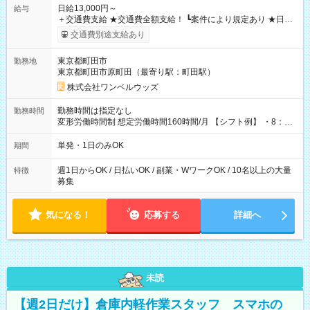
日給13,000円～
給与
＋交通費支給 ★交通費全額支給！ ┗案件により規定あり ★日払
いOK！（規定あり） ┗働いたその日に現金GET♪ お仕事後はコ
交通費別途支給あり
ンビニATMから 日払い分を引き落とせます！ 【試用期間】試
用期間なし
東京都町田市
勤務地
東京都町田市原町田（最寄り駅：町田駅）
株式会社ワンベルウッズ
勤務時間は指定なし
勤務時間
変形労働時間制 想定労働時間160時間/月 【シフト例】 ・8：00
～21：00
単発・1日のみOK
期間
週1日からOK / 日払いOK / 副業・WワークOK / 10名以上の大量
特徴
募集
気になる！
応募する
詳細へ
未読
【週2日だけ】倉庫内軽作業スタッフ スマホの