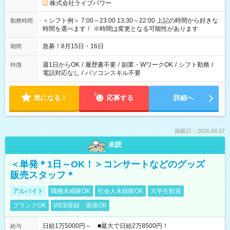
株式会社ライブパワー
＜シフト例＞ 7:00～23:00 13:30～22:00 上記の時間から好きな
勤務時間
時間を選べます！ ※時間は変更となる可能性があります
急募！8月15日・16日
期間
週1日からOK
/
履歴書不要
/
副業・WワークOK
/
シフト勤務
/
特徴
電話対応なし
/
パソコンスキル不要
気になる！
応募する
詳細へ
掲載日：2026.08.07
未読
＜単発＊1日～OK！＞コンサートなどのグッズ
販売スタッフ＊
アルバイト
職種未経験OK
社会人未経験OK
大学生歓迎
ブランクOK
WEB登録・面接OK
日給1万5000円～ ■最大で日給2万8500円！
給与