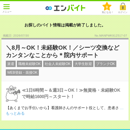
0
メニュー
気になる！
ログイン
お探しのバイト情報は掲載が終了しました。
掲載日 :2026
/
07
/
30
No.MANPWK912517-07
＼8月～OK！未経験OK！／シーツ交換など
カンタンなことから＊院内サポート
派遣
職種未経験OK
社会人未経験OK
大学生歓迎
ブランクOK
WEB登録・面接OK
≪1日6時間～＆週3日～OK！≫無資格・未経験OK
で時給1600円～スタート！
【あくまでお手伝いから】看護師さんのサポート役として、患者さ
...
もっとみる