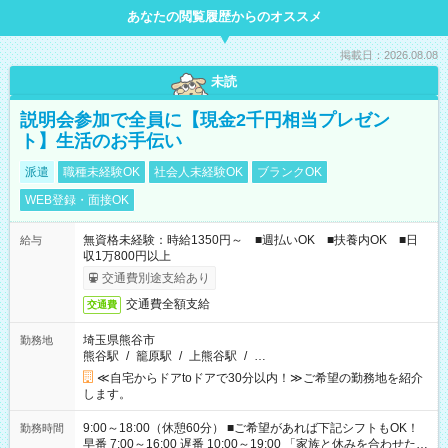
あなたの閲覧履歴からのオススメ
掲載日：2026.08.08
未読
説明会参加で全員に【現金2千円相当プレゼン
ト】生活のお手伝い
派遣
職種未経験OK
社会人未経験OK
ブランクOK
WEB登録・面接OK
無資格未経験：時給1350円～ ■週払いOK ■扶養内OK ■日
給与
収1万800円以上
交通費別途支給あり
交通費全額支給
交通費
埼玉県熊谷市
勤務地
熊谷駅
/
籠原駅
/
上熊谷駅
/
…
≪自宅からドアtoドアで30分以内！≫ご希望の勤務地を紹介
します。
9:00～18:00（休憩60分） ■ご希望があれば下記シフトもOK！
勤務時間
早番 7:00～16:00 遅番 10:00～19:00 「家族と休みを合わせた