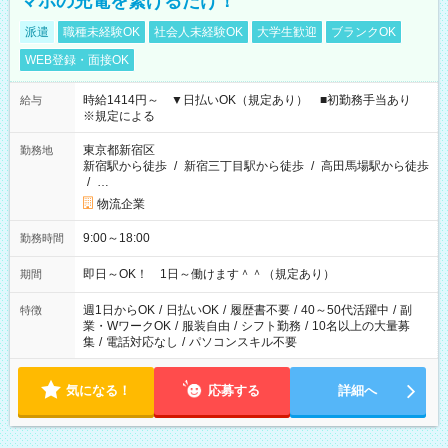
マホの充電を繋げるだけ！
派遣
職種未経験OK
社会人未経験OK
大学生歓迎
ブランクOK
WEB登録・面接OK
時給1414円～ ▼日払いOK（規定あり） ■初勤務手当あり
給与
※規定による
東京都新宿区
勤務地
新宿駅から徒歩
/
新宿三丁目駅から徒歩
/
高田馬場駅から徒歩
/
…
物流企業
9:00～18:00
勤務時間
即日～OK！ 1日～働けます＾＾（規定あり）
期間
週1日からOK
/
日払いOK
/
履歴書不要
/
40～50代活躍中
/
副
特徴
業・WワークOK
/
服装自由
/
シフト勤務
/
10名以上の大量募
集
/
電話対応なし
/
パソコンスキル不要
気になる！
応募する
詳細へ