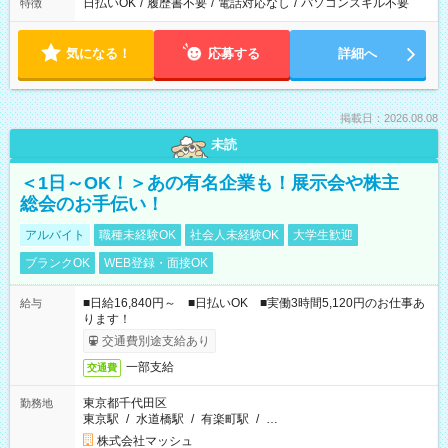
日払いOK
/
履歴書不要
/
電話対応なし
/
パソコンスキル不要
特徴
気になる！
応募する
詳細へ
掲載日：2026.08.08
未読
＜1日～OK！＞あの有名企業も！展示会や株主
総会のお手伝い！
アルバイト
職種未経験OK
社会人未経験OK
大学生歓迎
ブランクOK
WEB登録・面接OK
■日給16,840円～ ■日払いOK ■実働3時間5,120円のお仕事あ
給与
ります！
交通費別途支給あり
一部支給
交通費
東京都千代田区
勤務地
東京駅
/
水道橋駅
/
有楽町駅
/
…
株式会社マッシュ