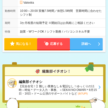
Valextra
10:00～20:00 実働7.5時間／休憩1.5時間 営業時間に合わせた
勤務時間
シフト制
3か月程度の短期予定 ※開始日はお気軽にご相談ください
期間
副業・WワークOK
/
シフト勤務
/
パソコンスキル不要
特徴
気になる！
応募する
詳細へ
編集部イチオシ
【完全在宅！】難しい業務なし＆電話なし！ゆっくりの11
時～時短＊データ入力・事務、＜SEKAI NO OWARI＊8月15
日・16日＞ドーム公演のサポートバイトなど
(8/7UP!)