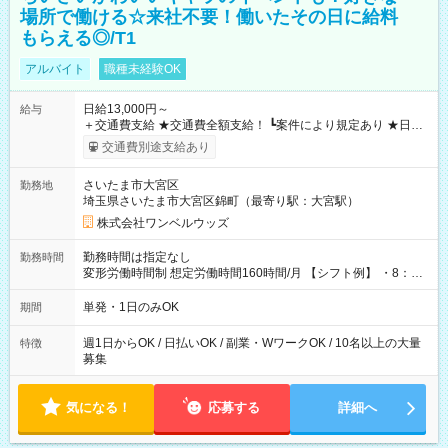
場所で働ける☆来社不要！働いたその日に給料
もらえる◎/T1
アルバイト
職種未経験OK
日給13,000円～
給与
＋交通費支給 ★交通費全額支給！ ┗案件により規定あり ★日払
いOK！（規定あり） ┗働いたその日に現金GET♪ お仕事後はコ
交通費別途支給あり
ンビニATMから 日払い分を引き落とせます！ 【試用期間】試
用期間なし
さいたま市大宮区
勤務地
埼玉県さいたま市大宮区錦町（最寄り駅：大宮駅）
株式会社ワンベルウッズ
勤務時間は指定なし
勤務時間
変形労働時間制 想定労働時間160時間/月 【シフト例】 ・8：00
～21：00
単発・1日のみOK
期間
週1日からOK / 日払いOK / 副業・WワークOK / 10名以上の大量
特徴
募集
気になる！
応募する
詳細へ