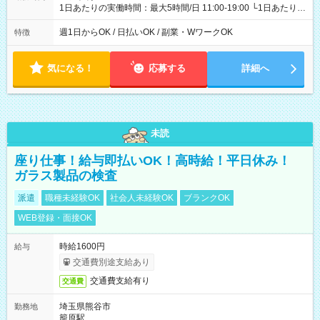
1日あたりの実働時間：最大5時間/日 11:00-19:00 └1日あたりの
実働時間：1-5時間 └上記の時間帯内であれば、いつでも勤務可
能！ └平日・土曜日の中で、お好きな曜日でご勤務いただけま
週1日からOK / 日払いOK / 副業・WワークOK
特徴
す！ 【シフト例】 ・11:00～14:00 ・16:30～19:00 ・13:00～
18:00 などのように、自由な働き方が可能なお仕事です！
気になる！
応募する
詳細へ
未読
座り仕事！給与即払いOK！高時給！平日休み！
ガラス製品の検査
派遣
職種未経験OK
社会人未経験OK
ブランクOK
WEB登録・面接OK
時給1600円
給与
交通費別途支給あり
交通費支給有り
交通費
埼玉県熊谷市
勤務地
籠原駅