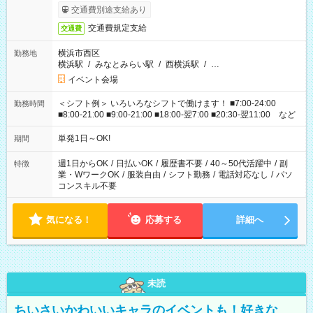
交通費別途支給あり
交通費規定支給
交通費
横浜市西区
勤務地
横浜駅
/
みなとみらい駅
/
西横浜駅
/
…
イベント会場
＜シフト例＞ いろいろなシフトで働けます！ ■7:00-24:00
勤務時間
■8:00-21:00 ■9:00-21:00 ■18:00-翌7:00 ■20:30-翌11:00 など
単発1日～OK!
期間
週1日からOK
/
日払いOK
/
履歴書不要
/
40～50代活躍中
/
副
特徴
業・WワークOK
/
服装自由
/
シフト勤務
/
電話対応なし
/
パソ
コンスキル不要
気になる！
応募する
詳細へ
未読
ちいさいかわいいキャラのイベントも！好きな