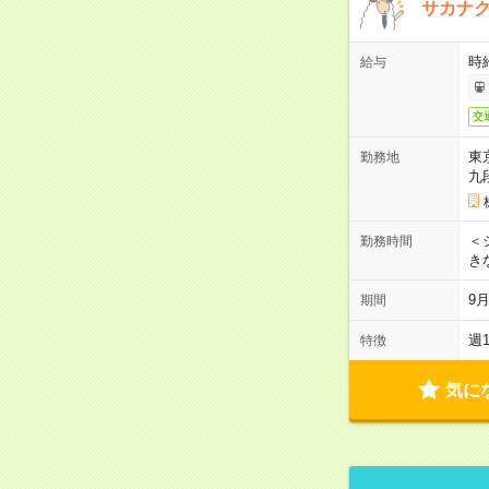
サカナク
時
給与
交
東
勤務地
九
＜シ
勤務時間
き
9
期間
週
特徴
気に