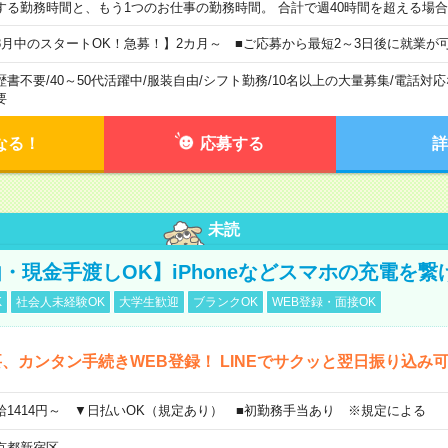
する勤務時間と、もう1つのお仕事の勤務時間。 合計で週40時間を超える場
8月中のスタートOK！急募！】2カ月～ ■ご応募から最短2～3日後に就業が
歴書不要
/
40～50代活躍中
/
服装自由
/
シフト勤務
/
10名以上の大量募集
/
電話対応
要
なる！
応募する
詳
未読
・現金手渡しOK】iPhoneなどスマホの充電を繋
K
社会人未経験OK
大学生歓迎
ブランクOK
WEB登録・面接OK
、カンタン手続きWEB登録！ LINEでサクッと翌日振り込み
給1414円～ ▼日払いOK（規定あり） ■初勤務手当あり ※規定による
京都新宿区