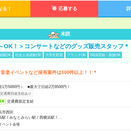
なる！
応募する
詳
未読
～OK！＞コンサートなどのグッズ販売スタッフ＊
経験OK
社会人未経験OK
大学生歓迎
ブランクOK
WEB登録・面接OK
音楽イベントなど保有案件は100件以上！！＊
給1万5000円～ ■最大で日給2万8500円！
交通費別途支給あり
交通費規定支給
通費
浜市西区
浜駅
/
みなとみらい駅
/
西横浜駅
/
…
イベント会場