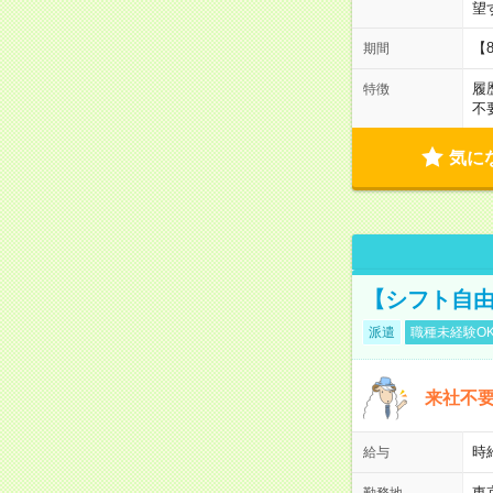
望
【
期間
履
特徴
不
気に
【シフト自由
派遣
職種未経験O
来社不要
時
給与
東
勤務地