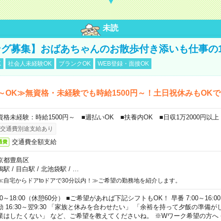
未読
グ募集】おばあちゃんのお散歩付き添いも仕事の
K
社会人未経験OK
ブランクOK
WEB登録・面接OK
～OK≫無資格・未経験でも時給1500円～！土日祝休みもOK
資格未経験：時給1500円～ ■週払いOK ■扶養内OK ■日収1万2000円以上
交通費別途支給あり
交通費全額支給
通費
京都豊島区
鴨駅
/
目白駅
/
北池袋駅
/
…
≪自宅からドアtoドアで30分以内！≫ご希望の勤務地を紹介します。
00～18:00（休憩60分） ■ご希望があれば下記シフトもOK！ 早番 7:00～16:00 遅
勤 16:30～翌9:30 「家族と休みを合わせたい」 「余裕を持って夕飯の準備
業はしたくない」 など、ご希望を教えてくださいね。 ※Wワーク希望の方へ