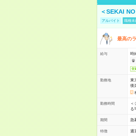
＜SEKAI 
アルバイト
職種未
最高のラ
時
給与
交
東
勤務地
後
＜
勤務時間
る
急
期間
週
特徴