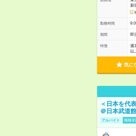
新
9:
勤務時間
即
期間
週
特徴
以
気に
＜日本を代
＠日本武道
アルバイト
職種未