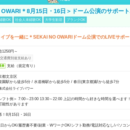
NO OWARI＊8月15日・16日＞ドーム公演のサポー
経験OK
社会人未経験OK
大学生歓迎
ブランクOK
イブを一緒に＊SEKAI NO OWARIドーム公演でのLIVEサポ
給1250円～
交通費別途支給あり
支給（規定有り）
通費
京都文京区
楽園駅から徒歩5分
/
水道橋駅から徒歩5分
/
春日(東京都)駅から徒歩7分
株式会社ライブパワー
シフト例＞ 7:00～23:00 13:30～22:00 上記の時間から好きな時間を選べま
可能性があります
募！8月15日・16日
1日からOK
/
履歴書不要
/
副業・WワークOK
/
シフト勤務
/
電話対応なし
/
パソコン