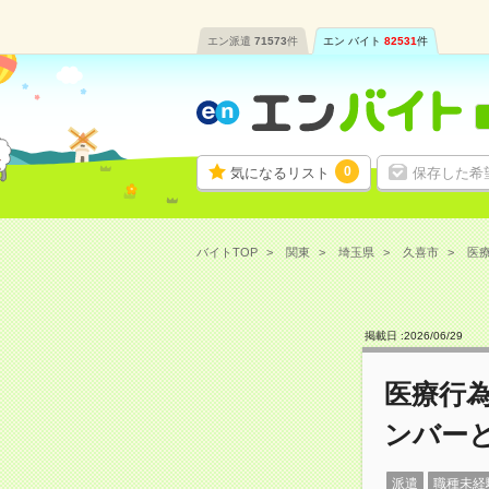
エン派遣
71573
件
エン バイト
82531
件
0
気になるリスト
保存した希
バイトTOP
関東
埼玉県
久喜市
医療
掲載日 :
2026
/
06
/
29
医療行
ンバー
派遣
職種未経