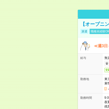
【オープニン
派遣
職種未経験O
≪週3日
無
給与
交
東
勤務地
巣
9:
勤務時間
夜
残