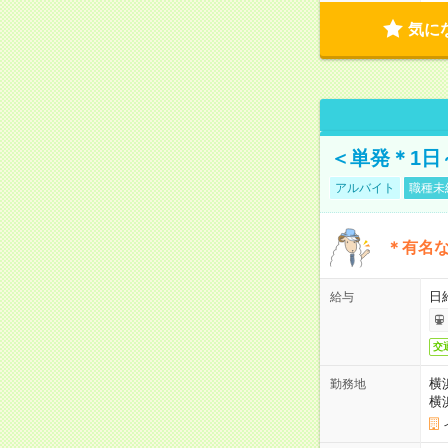
気に
＜単発＊1日
アルバイト
職種未
＊有名な
日
給与
交
横
勤務地
横