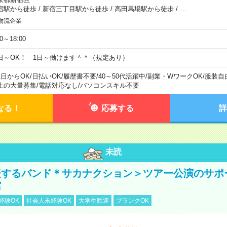
宿駅から徒歩
/
新宿三丁目駅から徒歩
/
高田馬場駅から徒歩
/
…
物流企業
00～18:00
日～OK！ 1日～働けます＾＾（規定あり）
1日からOK
/
日払いOK
/
履歴書不要
/
40～50代活躍中
/
副業・WワークOK
/
服装自
上の大量募集
/
電話対応なし
/
パソコンスキル不要
なる！
応募する
詳
未読
表するバンド＊サカナクション＞ツアー公演のサポ
館
経験OK
社会人未経験OK
大学生歓迎
ブランクOK