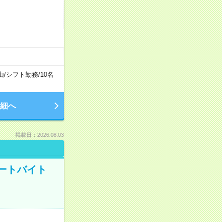
由
/
シフト勤務
/
10名
細へ
掲載日：2026.08.03
ートバイト