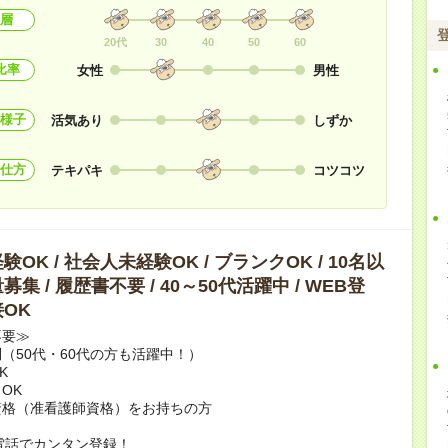
層
20代
30
40
50
60
比率
女性
男性
様子
活気あり
しずか
仕方
テキパキ
コツコツ
OK / 社会人未経験OK / ブランクOK / 10名以
集 / 履歴書不要 / 40～50代活躍中 / WEB登
OK
不要≫
（50代・60代の方も活躍中！）
K
OK
資格（准看護師資格）をお持ちの方
電話でカンタン登録！