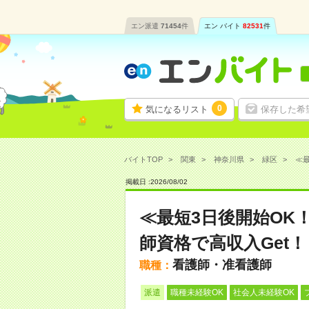
エン派遣
71454
件
エン バイト
82531
件
0
気になるリスト
保存した希
バイトTOP
関東
神奈川県
緑区
≪最
掲載日 :
2026
/
08
/
02
≪最短3日後開始OK
師資格で高収入Get！
看護師・准看護師
職種：
派遣
職種未経験OK
社会人未経験OK