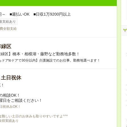
円～ ■週払いOK ■日収1万9200円以上
途支給あり
費全額支給
市緑区
市緑区】橋本・相模湖・藤野など勤務地多数！
らドアtoドアで30分以内】介護施設でのお仕事。勤務地選べます！
/ 土日祝休
K！
の相談OK！
曜日をご相談ください！
日祝休みOK！
は難しい土日のお休みも取りやすいですよ^^*
取得実績あり