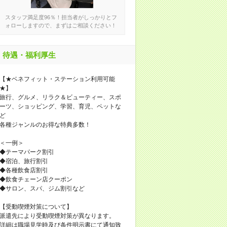
スタッフ満足度96％！担当者がしっかりとフ
ォローしますので、まずはご相談ください！
待遇・福利厚生
【★ベネフィット・ステーション利用可能
★】
旅行、グルメ、リラク＆ビューティー、スポ
ーツ、ショッピング、学習、育児、ペットな
ど
各種ジャンルのお得な特典多数！
＜一例＞
◆テーマパーク割引
◆宿泊、旅行割引
◆各種飲食店割引
◆飲食チェーン店クーポン
◆サロン、スパ、ジム割引など
【受動喫煙対策について】
派遣先により受動喫煙対策が異なります。
詳細は職場見学時及び条件明示書にて通知致