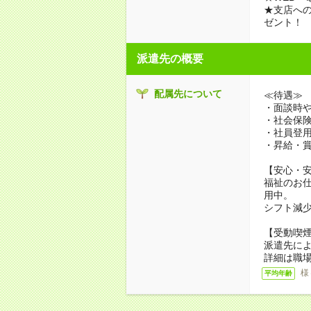
★支店への
ゼント！
派遣先の概要
配属先について
≪待遇≫
・面談時や
・社会保
・社員登
・昇給・
【安心・
福祉のお
用中。
シフト減
【受動喫
派遣先に
詳細は職
様
平均年齢