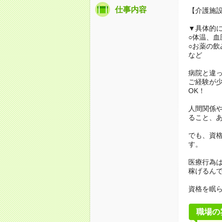
仕事内容
【介護施
▼具体的
○体温、血
○お薬の飲
など
病院と違
ご経験が
OK！
人間関係
ること、
でも、資格
す。
医療行為は
稼げるん
資格を眠
職場の