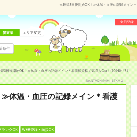
≪最短3日後開始OK！≫体温・血圧の記録メイン＊看護
会員登録
エリア変更
関東版
望条件
短3日後開始OK！≫体温・血圧の記録メイン＊看護師資格で高収入Get！(109404471）
No.NTMDNMA04_STKM-2
！≫体温・血圧の記録メイン＊看護
ブランクOK
WEB登録・面接OK