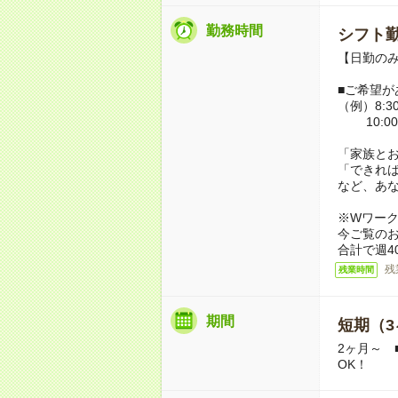
勤務時間
シフト勤
【日勤のみ】
■ご希望が
（例）8:30
10:00
「家族と
「できれ
など、あ
※Wワー
今ご覧の
合計で週4
残
残業時間
期間
短期（3
2ヶ月～ 
OK！