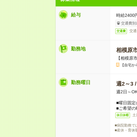
給与
時給2400
交通費別
交通
交通費
勤務地
相模原
【相模原
【自宅か
勤務曜日
週2～3 
週2日～O
■曜日固定
■ご希望の
土
休日休暇
■病院勤務で
■産休・育休