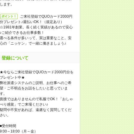
します。
ご来社登録でQUOカード2000円
ポイント！
分プレゼント♪週払いOK！（規定あり）
☆1981年創業。長く続く実績があるので安心
♪ご紹介できるお仕事多数！
選べる条件が多いって、実は重要なこと。安
心の「ニッケン」で一緒に働きましょう♪
登録について
★今ならご来社登録でQUOカード2000円分を
プレゼント中★
弊社派遣システムのご説明、お仕事へのご希
望・ご不明点をお話をしたいと思っていま
す。
面接ではありませんので私服でOK！「おしゃ
べり感覚」でご来場ください♪
疑問や不安があれば、遠慮なく質問してくだ
さい。
■受付時間
9:00～18:00（月～金）