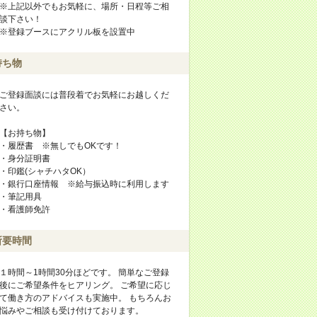
※上記以外でもお気軽に、場所・日程等ご相
談下さい！
※登録ブースにアクリル板を設置中
持ち物
ご登録面談には普段着でお気軽にお越しくだ
さい。
【お持ち物】
・履歴書 ※無しでもOKです！
・身分証明書
・印鑑(シャチハタOK）
・銀行口座情報 ※給与振込時に利用します
・筆記用具
・看護師免許
所要時間
１時間～1時間30分ほどです。 簡単なご登録
後にご希望条件をヒアリング。 ご希望に応じ
て働き方のアドバイスも実施中。 もちろんお
悩みやご相談も受け付けております。