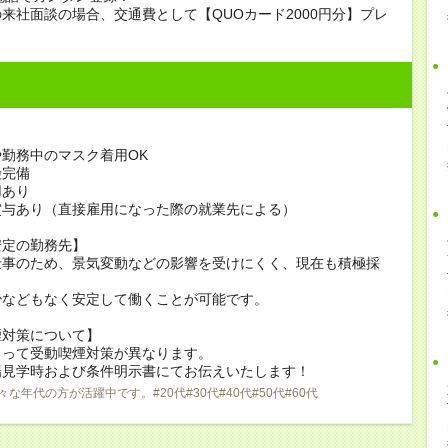
来社面談の場合、交通費として【QUOカード2000円分】プレ
勤務中のマスク着用OK
険完備
用あり
賞与あり（直接雇用になった際の就業先による）
安定の勤務先】
仕事のため、景気変動などの影響を受けにくく、現在も積極採
少などもなく安定して働くことが可能です。
煙対策について】
よって受動喫煙対策が異なります。
場見学時および条件明示書にてお伝えいたします！
々な年代の方が活躍中です。#20代#30代#40代#50代#60代