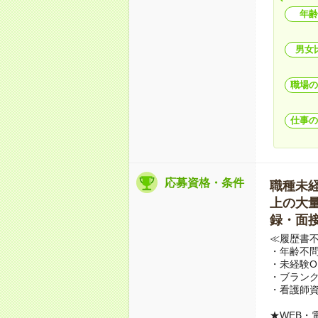
年齢
男女
職場の
仕事の
応募資格・条件
職種未経験
上の大量募
録・面接
≪履歴書
・年齢不問
・未経験O
・ブランク
・看護師
★WEB・