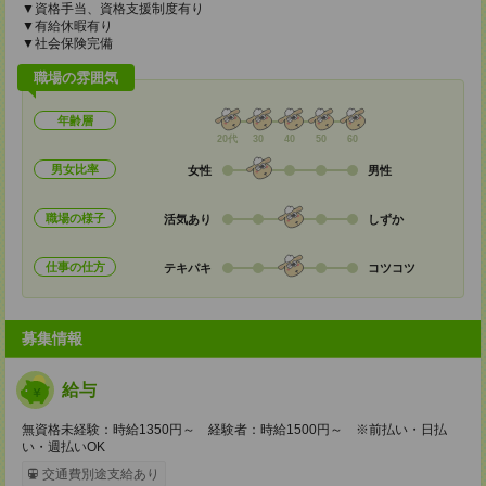
▼資格手当、資格支援制度有り
▼有給休暇有り
▼社会保険完備
職場の雰囲気
年齢層
20代
30
40
50
60
男女比率
女性
男性
職場の様子
活気あり
しずか
仕事の仕方
テキパキ
コツコツ
募集情報
給与
無資格未経験：時給1350円～ 経験者：時給1500円～ ※前払い・日払
い・週払いOK
交通費別途支給あり