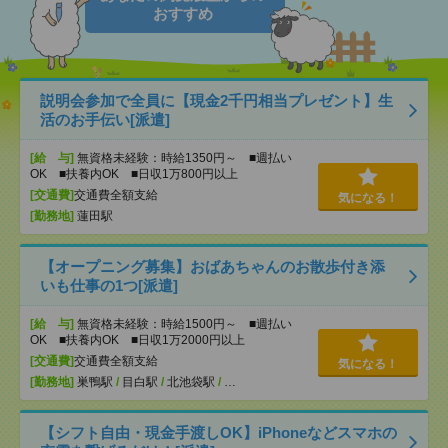
おすすめ
説明会参加で全員に【現金2千円相当プレゼント】生
活のお手伝い[派遣]
[給 与]
無資格未経験：時給1350円～ ■週払い
OK ■扶養内OK ■日収1万800円以上
[交通費]
交通費全額支給
気になる！
[勤務地]
蓮田駅
【オープニング募集】おばあちゃんのお散歩付き添
いも仕事の1つ[派遣]
[給 与]
無資格未経験：時給1500円～ ■週払い
OK ■扶養内OK ■日収1万2000円以上
[交通費]
交通費全額支給
気になる！
[勤務地]
巣鴨駅
/
目白駅
/
北池袋駅
/
…
【シフト自由・現金手渡しOK】iPhoneなどスマホの