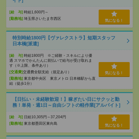
イト]
[給 与]
時給1,600円～
[勤務地]
埼玉県さいたま市西区
気になる！
特別時給1800円【ヴァレクストラ】短期スタッフ
日本橋[派遣]
[給 与]
時給1800円 ※ご経験・スキルにより優
遇 スマホでかんたんに前払いで給与が受け取れま
す（※上限、条件あり）
[交通費]
交通費全額支給（規定あり）
気になる！
[勤務地]
東京都中央区 東京メトロ 日本橋駅から直
結（徒歩1分）
【日払い・未経験歓迎！】稼ぎたい日にサクッと勤
務！単発・週1日～自由シフトの軽作業[アルバイト]
[給 与]
日給10,305円～37,204円
[勤務地]
東京都墨田区東向島
気になる！