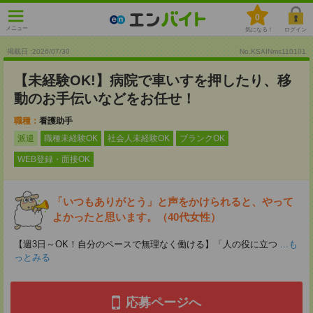
0
メニュー
気になる！
ログイン
掲載日 :2026
/
07
/
30
No.KSAINms110101
【未経験OK!】病院で車いすを押したり、移
動のお手伝いなどをお任せ！
職種：
看護助手
派遣
職種未経験OK
社会人未経験OK
ブランクOK
WEB登録・面接OK
「いつもありがとう」と声をかけられると、やって
よかったと思います。（40代女性）
【週3日～OK！自分のペースで無理なく働ける】「人の役に立つ
...も
っとみる
応募ページへ