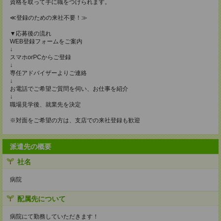
資格を取って手に職をつけられます。
≪登録のための来社不要！≫
▼応募後の流れ
WEB登録フォームをご案内
↓
スマホorPCからご登録
↓
専任アドバイザーよりご連絡
↓
お電話でご希望ご質問を伺い、お仕事を紹介
↓
職場見学後、就業先を決定
※対面をご希望の方は、支店での来社登録も歓迎
派遣先の概要
社名
病院
配属先について
病院にて勤務していただきます！