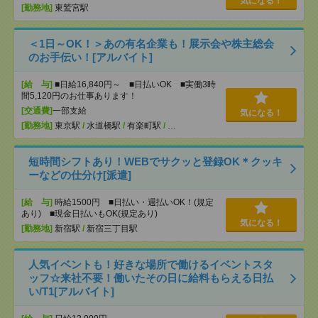
気になる！
[勤務地]
東鷲宮駅
＜1日～OK！＞あの有名企業も！展示会や株主総会
のお手伝い！[アルバイト]
[給 与]
■日給16,840円～ ■日払いOK ■実働3時
間5,120円のお仕事あります！
[交通費]
一部支給
気になる！
[勤務地]
東京駅
/
水道橋駅
/
有楽町駅
/
…
短時間シフトあり！WEBでサクッと登録OK＊クッキ
ーなどの仕分け[派遣]
[給 与]
時給1500円 ■日払い・週払いOK！(規定
あり) ■現金日払いもOK(規定あり)
気になる！
[勤務地]
新宿駅
/
新宿三丁目駅
人気イベントも！好きな場所で働けるイベントスタ
ッフ☆来社不要！働いたその日に給料もらえる日払
い/T1[アルバイト]