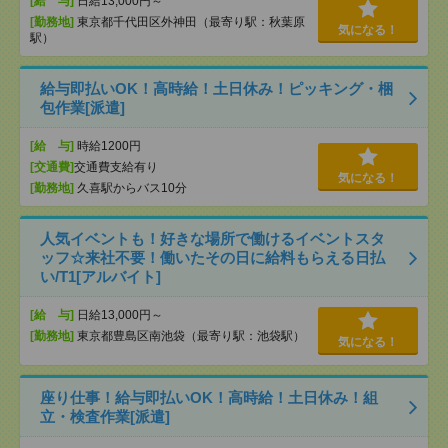
[給 与]
日給13,000円～
[勤務地]
東京都千代田区外神田（最寄り駅：秋葉原
気になる！
駅）
給与即払いOK！高時給！土日休み！ピッキング・梱
包作業[派遣]
[給 与]
時給1200円
[交通費]
交通費支給有り
気になる！
[勤務地]
久喜駅からバス10分
人気イベントも！好きな場所で働けるイベントスタ
ッフ☆来社不要！働いたその日に給料もらえる日払
い/T1[アルバイト]
[給 与]
日給13,000円～
[勤務地]
東京都豊島区南池袋（最寄り駅：池袋駅）
気になる！
座り仕事！給与即払いOK！高時給！土日休み！組
立・検査作業[派遣]