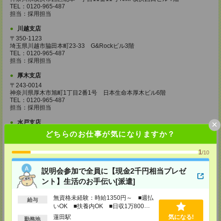
TEL：0120-965-487
担当：採用担当
川越支店
〒350-1123
埼玉県川越市脇田本町23-33 G&Rockビル3階
TEL：0120-965-487
担当：採用担当
厚木支店
〒243-0014
神奈川県厚木市旭町1丁目2番1号 日本生命本厚木ビル6階
TEL：0120-965-487
担当：採用担当
×
水戸支店
茨城県水戸市城南一丁目2番10号
どちらのお仕事が気になりますか？
甲南アセット水戸城南ビル 7階
TEL：0120-965-487
1
/10
担当：採用担当
高崎支店
説明会参加で全員に【現金2千円相当プレゼ
群馬県高崎市旭町34-5
ント】生活のお手伝い[派遣]
旭町ビル5階
TEL：0120-965-487
無資格未経験：時給1350円～ ■週払
給与
担当：採用担当
いOK ■扶養内OK ■日収1万800円
以上
宇都宮支店
蓮田駅
気になる!
勤務地