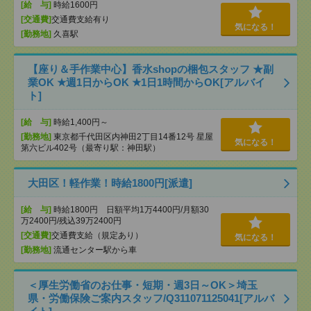
[給 与]
時給1600円
[交通費]
交通費支給有り
気になる！
[勤務地]
久喜駅
【座り＆手作業中心】香水shopの梱包スタッフ ★副
業OK ★週1日からOK ★1日1時間からOK[アルバイ
ト]
[給 与]
時給1,400円～
[勤務地]
東京都千代田区内神田2丁目14番12号 星屋
気になる！
第六ビル402号（最寄り駅：神田駅）
大田区！軽作業！時給1800円[派遣]
[給 与]
時給1800円 日額平均1万4400円/月額30
万2400円/残込39万2400円
[交通費]
交通費支給（規定あり）
気になる！
[勤務地]
流通センター駅から車
＜厚生労働省のお仕事・短期・週3日～OK＞埼玉
県・労働保険ご案内スタッフ/Q311071125041[アルバ