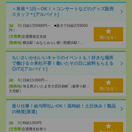
＜単発＊1日～OK！＞コンサートなどのグッズ販売
スタッフ＊[アルバイト]
[給 与]
日給1万5000円～ ■最大で日給2万8500
円！
[交通費]
交通費規定支給
気になる！
[勤務地]
横浜駅
/
みなとみらい駅
/
西横浜駅
/
…
ちいさいかわいいキャラのイベントも！好きな場所
で働ける☆来社不要！働いたその日に給料もらえる
◎/T1[アルバイト]
[給 与]
日給13,000円～
[勤務地]
埼玉県さいたま市大宮区錦町（最寄り駅：
気になる！
大宮駅）
座り仕事！給与即払いOK！高時給！土日休み！製品
の検査[派遣]
[給 与]
時給1350円
[交通費]
交通費支給有り