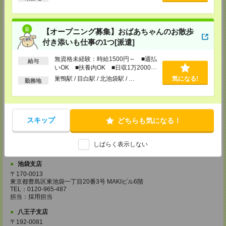
〒320-0033 栃木県宇都宮市本町4-15 宇都宮NIビル3F
TEL：0120-965-487
担当：採用担当
【オープニング募集】おばあちゃんのお散歩
藤沢支店
付き添いも仕事の1つ[派遣]
神奈川県藤沢市鵠沼石上1－5－4 ISM藤沢 4階
TEL：0120-965-487
無資格未経験：時給1500円～ ■週払
担当：採用担当
給与
いOK ■扶養内OK ■日収1万2000円
柏支店
以上
巣鴨駅 / 目白駅 / 北池袋駅 / …
気になる!
勤務地
千葉県柏市柏4－2－1 メットライフ柏ビル7階
TEL：0120-965-487
担当：採用担当
甲府支店
スキップ
どちらも気になる！
山梨県甲府市丸の内１-17-14
甲府センタービル3F
TEL：0120-965-487
しばらく表示しない
担当：採用担当
池袋支店
〒170-0013
東京都豊島区東池袋一丁目20番3号 MAKIビル6階
TEL：0120-965-487
担当：採用担当
八王子支店
〒192-0081