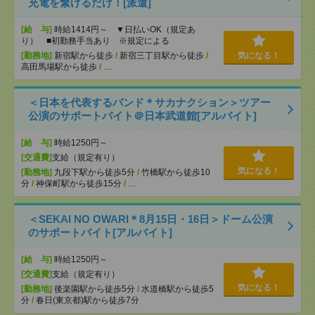
充電を繋げるだけ！[派遣]
[給 与]
時給1414円～ ▼日払いOK（規定あ
り） ■初勤務手当あり ※規定による
[勤務地]
新宿駅から徒歩
/
新宿三丁目駅から徒歩
/
気になる！
高田馬場駅から徒歩
/
…
＜日本を代表するバンド＊サカナクション＞ツアー
公演のサポートバイト＠日本武道館[アルバイト]
[給 与]
時給1250円～
[交通費]
支給（規定有り）
気になる！
[勤務地]
九段下駅から徒歩5分
/
竹橋駅から徒歩10
分
/
神保町駅から徒歩15分
/
…
＜SEKAI NO OWARI＊8月15日・16日＞ドーム公演
のサポートバイト[アルバイト]
[給 与]
時給1250円～
[交通費]
支給（規定有り）
気になる！
[勤務地]
後楽園駅から徒歩5分
/
水道橋駅から徒歩5
分
/
春日(東京都)駅から徒歩7分