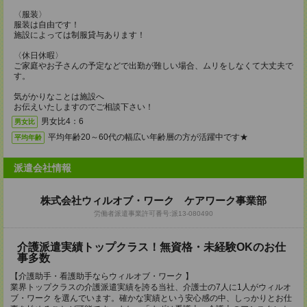
〈服装〉
服装は自由です！
施設によっては制服貸与あります！
〈休日休暇〉
ご家庭やお子さんの予定などで出勤が難しい場合、ムリをしなくて大丈夫で
す。
気がかりなことは施設へ
お伝えいたしますのでご相談下さい！
男女比4：6
男女比
平均年齢20～60代の幅広い年齢層の方が活躍中です★
平均年齢
派遣会社情報
株式会社ウィルオブ・ワーク ケアワーク事業部
労働者派遣事業許可番号:派13‐080490
介護派遣実績トップクラス！無資格・未経験OKのお仕
事多数
【介護助手・看護助手ならウィルオブ・ワーク 】
業界トップクラスの介護派遣実績を誇る当社、介護士の7人に1人がウィルオ
ブ・ワーク を選んでいます。確かな実績という安心感の中、しっかりとお仕