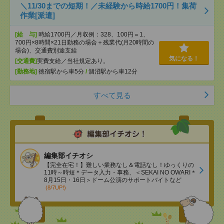
＼11/30までの短期！／未経験から時給1700円！集荷
作業[派遣]
[給 与]
時給1700円／月収例：328、100円＝1、
700円×8時間×21日勤務の場合＋残業代(月20時間の
場合)、交通費別途支給
気になる！
[交通費]
実費支給／当社規定あり。
[勤務地]
徳宿駅から車5分
/
涸沼駅から車12分
すべて見る
編集部イチオシ
【完全在宅！】難しい業務なし＆電話なし！ゆっくりの
11時～時短＊データ入力・事務、＜SEKAI NO OWARI＊
8月15日・16日＞ドーム公演のサポートバイトなど
(8/7UP!)