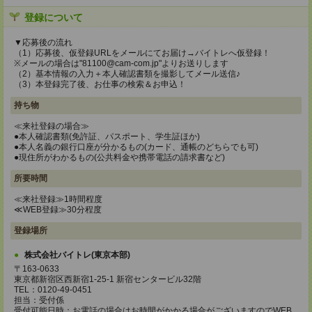
登録について
▼応募後の流れ
（1）応募後、仮登録URLをメールにてお届け→バイトレへ仮登録！
※メールの場合は"81100@cam-com.jp"よりお送りします
（2）基本情報の入力＋本人確認書類を撮影してメール送信♪
（3）本登録完了後、お仕事の検索＆お申込！
持ち物
≪来社登録の場合≫
●本人確認書類(免許証、パスポート、学生証ほか)
●本人名義の銀行口座が分かるもの(カード、通帳のどちらでも可)
●現住所がわかるもの(公共料金や携帯電話の請求書など)
所要時間
≪来社登録≫1時間程度
≪WEB登録≫30分程度
登録場所
株式会社バイトレ(東京本部)
〒163-0633
東京都新宿区西新宿1-25-1 新宿センタービル32階
TEL：0120-49-0451
担当：受付係
受付可能日時：お電話の場合はお時間がかかる場合がございますのでWEB