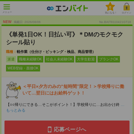
0
メニュー
気になる！
ログイン
NEW
掲載日 :2026
/
08
/
06
No.BAIT8110421GT18
《単発1日OK！日払い可》＊DMのモクモク
シール貼り
職種：
軽作業（仕分け・ピッキング・検品、商品管理）
派遣
職種未経験OK
社会人未経験OK
大学生歓迎
ブランクOK
WEB登録・面接OK
＜平日×夕方のみの“短時間”限定！＞学校帰りに働
いて…翌日にはお給料ゲット！
【○○帰りにできる…そこがポイント！】学校帰りに…お出かけ終
...
もっとみる
応募ページへ