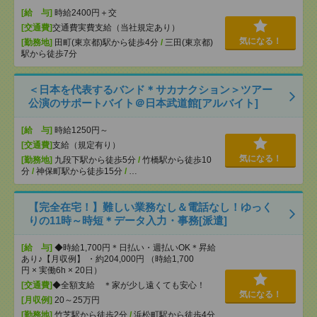
[給 与]
時給2400円＋交
[交通費]
交通費実費支給（当社規定あり）
気になる！
[勤務地]
田町(東京都)駅から徒歩4分
/
三田(東京都)
駅から徒歩7分
＜日本を代表するバンド＊サカナクション＞ツアー
公演のサポートバイト＠日本武道館[アルバイト]
[給 与]
時給1250円～
[交通費]
支給（規定有り）
気になる！
[勤務地]
九段下駅から徒歩5分
/
竹橋駅から徒歩10
分
/
神保町駅から徒歩15分
/
…
【完全在宅！】難しい業務なし＆電話なし！ゆっく
りの11時～時短＊データ入力・事務[派遣]
[給 与]
◆時給1,700円＊日払い・週払いOK＊昇給
あり♪【月収例】 ・約204,000円 （時給1,700
円 × 実働6h × 20日）
[交通費]
◆全額支給 ＊家が少し遠くても安心！
気になる！
[月収例]
20～25万円
[勤務地]
竹芝駅から徒歩2分
/
浜松町駅から徒歩4分