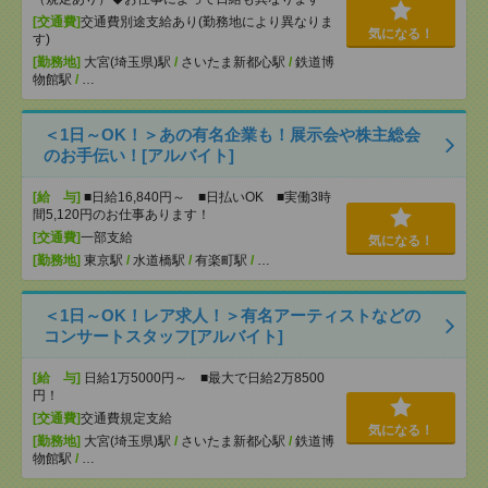
[交通費]
交通費別途支給あり(勤務地により異なりま
気になる！
す)
[勤務地]
大宮(埼玉県)駅
/
さいたま新都心駅
/
鉄道博
物館駅
/
…
＜1日～OK！＞あの有名企業も！展示会や株主総会
のお手伝い！[アルバイト]
[給 与]
■日給16,840円～ ■日払いOK ■実働3時
間5,120円のお仕事あります！
[交通費]
一部支給
気になる！
[勤務地]
東京駅
/
水道橋駅
/
有楽町駅
/
…
＜1日～OK！レア求人！＞有名アーティストなどの
コンサートスタッフ[アルバイト]
[給 与]
日給1万5000円～ ■最大で日給2万8500
円！
[交通費]
交通費規定支給
気になる！
[勤務地]
大宮(埼玉県)駅
/
さいたま新都心駅
/
鉄道博
物館駅
/
…