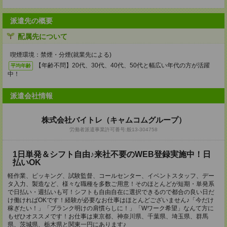
派遣先の概要
配属先について
喫煙環境：禁煙・分煙(就業先による)
【年齢不問】20代、30代、40代、50代と幅広い年代の方が活躍
平均年齢
中！
派遣会社情報
株式会社バイトレ（キャムコムグループ）
労働者派遣事業許可番号:般13-304758
1日単発＆シフト自由♪来社不要のWEB登録実施中！日
払いOK
軽作業、ピッキング、試験監督、コールセンター、イベントスタッフ、デー
タ入力、製造など、様々な職種を多数ご用意！そのほとんどが短期・単発系
で日払い・週払いも可！シフトも自由自在に選択できるので都合の良い日だ
け働ければOKです！経験が必要なお仕事はほとんどございません♪「今だけ
稼ぎたい！」「ブランク明けの肩慣らしに！」「Wワーク希望」なんて方に
もぜひオススメです！お仕事は東京都、神奈川県、千葉県、埼玉県、群馬
県、茨城県、栃木県と関東一円にあります♪