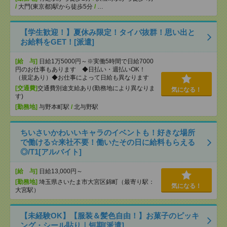
/
大門(東京都)駅から徒歩5分
/
…
【学生歓迎！】夏休み限定！タイパ抜群！思い出と
お給料をGET！[派遣]
[給 与]
日給1万5000円～※実働5時間で日給7000
円のお仕事もあります ◆日払い・週払いOK！
（規定あり）◆お仕事によって日給も異なります
[交通費]
交通費別途支給あり(勤務地により異なりま
気になる！
す)
[勤務地]
与野本町駅
/
北与野駅
ちいさいかわいいキャラのイベントも！好きな場所
で働ける☆来社不要！働いたその日に給料もらえる
◎/T1[アルバイト]
[給 与]
日給13,000円～
[勤務地]
埼玉県さいたま市大宮区錦町（最寄り駅：
気になる！
大宮駅）
【未経験OK】【服装＆髪色自由！】お菓子のピッキ
ング・シール貼り｜短期[派遣]