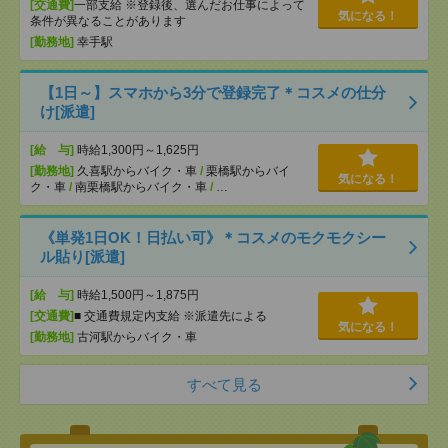
[交通費]
一部支給 ※登録後、選んだお仕事によって
気になる！
条件が異なることがあります
[勤務地]
幸手駅
【1日～】スマホから3分で登録完了＊コスメの仕分
け[派遣]
[給 与]
時給1,300円～1,625円
[勤務地]
久喜駅からバイク・車
/
栗橋駅からバイ
気になる！
ク・車
/
南栗橋駅からバイク・車
/
…
《単発1日OK！日払い可》＊コスメのモクモクシー
ル貼り[派遣]
[給 与]
時給1,500円～1,875円
[交通費]
■ 交通費規定内支給 ※派遣先による
気になる！
[勤務地]
古河駅からバイク・車
すべて見る