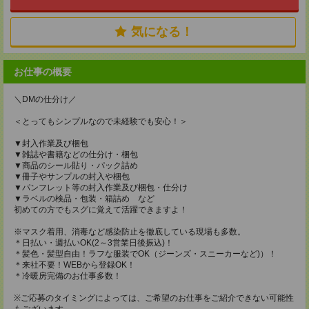
気になる！
お仕事の概要
＼DMの仕分け／
＜とってもシンプルなので未経験でも安心！＞
▼封入作業及び梱包
▼雑誌や書籍などの仕分け・梱包
▼商品のシール貼り・パック詰め
▼冊子やサンプルの封入や梱包
▼パンフレット等の封入作業及び梱包・仕分け
▼ラベルの検品・包装・箱詰め など
初めての方でもスグに覚えて活躍できますよ！
※マスク着用、消毒など感染防止を徹底している現場も多数。
＊日払い・週払いOK(2～3営業日後振込)！
＊髪色・髪型自由！ラフな服装でOK（ジーンズ・スニーカーなど)）！
＊来社不要！WEBから登録OK！
＊冷暖房完備のお仕事多数！
※ご応募のタイミングによっては、ご希望のお仕事をご紹介できない可能性