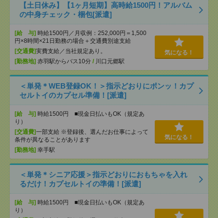
【土日休み】【1ヶ月短期】高時給1500円！アルバム
の中身チェック・梱包[派遣]
[給 与]
時給1500円／月収例：252,000円＝1,500
円×8時間×21日勤務の場合＋交通費別途支給
[交通費]
実費支給／当社規定あり。
気になる！
[勤務地]
赤羽駅からバス10分
/
川口元郷駅
＜単発＊WEB登録OK！＞指示どおりにポンッ！カプ
セルトイのカプセル準備！[派遣]
[給 与]
時給1500円 ■現金日払いもOK（規定あ
り）
[交通費]
一部支給 ※登録後、選んだお仕事によって
気になる！
条件が異なることがあります
[勤務地]
幸手駅
＜単発＊シニア応援＞指示どおりにおもちゃを入れ
るだけ！カプセルトイの準備！[派遣]
[給 与]
時給1500円 ■現金日払いもOK（規定あ
り）