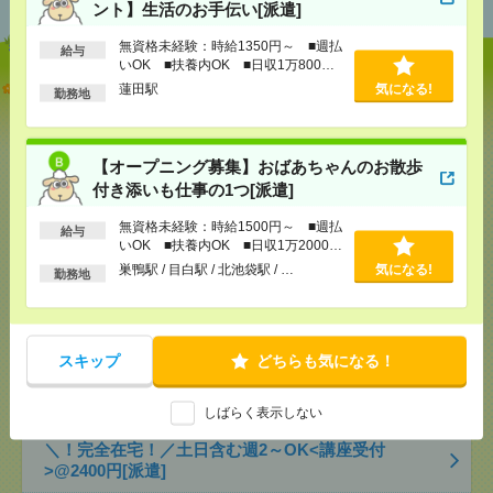
ント】生活のお手伝い[派遣]
無資格未経験：時給1350円～ ■週払
給与
いOK ■扶養内OK ■日収1万800円
説明会参加で全員に【現金2千円相当プレゼント】生
以上
蓮田駅
気になる!
勤務地
活のお手伝い[派遣]
[給 与]
無資格未経験：時給1350円～ ■週払い
【オープニング募集】おばあちゃんのお散歩
OK ■扶養内OK ■日収1万800円以上
付き添いも仕事の1つ[派遣]
[交通費]
交通費全額支給
気になる！
[勤務地]
蓮田駅
無資格未経験：時給1500円～ ■週払
給与
いOK ■扶養内OK ■日収1万2000円
以上
【オープニング募集】おばあちゃんのお散歩付き添
巣鴨駅 / 目白駅 / 北池袋駅 / …
気になる!
勤務地
いも仕事の1つ[派遣]
[給 与]
無資格未経験：時給1500円～ ■週払い
OK ■扶養内OK ■日収1万2000円以上
スキップ
どちらも気になる！
[交通費]
交通費全額支給
気になる！
[勤務地]
巣鴨駅
/
目白駅
/
北池袋駅
/
…
しばらく表示しない
＼！完全在宅！／土日含む週2～OK<講座受付
>@2400円[派遣]