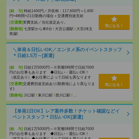
[給 与]
時給1400円／月収例：117,600円＝1,400
円×4時間×21日勤務の場合＋交通費別途支給
[交通費]
実費支給／当社規定あり。
気になる！
[勤務地]
七里駅から車6分
/
大宮公園駅
/
大宮(埼玉
県)駅
＼単発＆日払いOK／エンタメ系のイベントスタッフ
＊日給1.5万～[派遣]
[給 与]
日給1万5000円～※実働5時間で日給7000
円のお仕事もあります ◆日払い・週払いOK！
（規定あり）◆お仕事によって日給も異なります
[交通費]
交通費別途支給あり(勤務地により異なりま
気になる！
す)
[勤務地]
川口駅
/
東川口駅
/
西川口駅
/
…
【単発1日OK】レア案件多数！チケット確認などイ
ベントスタッフ＊日払いOK[派遣]
[給 与]
日給1万5000円～※実働5時間で日給7000
円のお仕事もあります ◆日払い・週払いOK！
（規定あり）◆お仕事によって日給も異なります