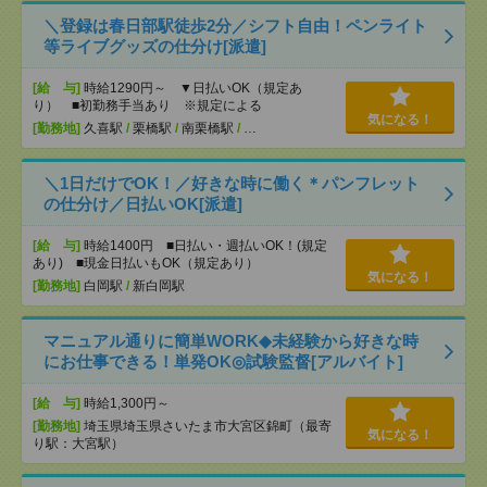
＼登録は春日部駅徒歩2分／シフト自由！ペンライト
等ライブグッズの仕分け[派遣]
[給 与]
時給1290円～ ▼日払いOK（規定あ
り） ■初勤務手当あり ※規定による
気になる！
[勤務地]
久喜駅
/
栗橋駅
/
南栗橋駅
/
…
＼1日だけでOK！／好きな時に働く＊パンフレット
の仕分け／日払いOK[派遣]
[給 与]
時給1400円 ■日払い・週払いOK！(規定
あり) ■現金日払いもOK（規定あり）
気になる！
[勤務地]
白岡駅
/
新白岡駅
マニュアル通りに簡単WORK◆未経験から好きな時
にお仕事できる！単発OK◎試験監督[アルバイト]
[給 与]
時給1,300円～
[勤務地]
埼玉県埼玉県さいたま市大宮区錦町（最寄
気になる！
り駅：大宮駅）