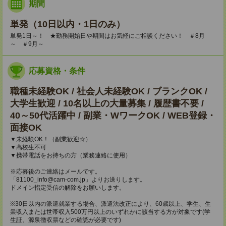
期間
単発（10日以内・1日のみ）
単発1日～！ ★勤務開始日や期間はお気軽にご相談ください！ ＃8月
～ ＃9月～
応募資格・条件
職種未経験OK / 社会人未経験OK / ブランクOK /
大学生歓迎 / 10名以上の大量募集 / 履歴書不要 /
40～50代活躍中 / 副業・WワークOK / WEB登録・
面接OK
▼未経験OK！（副業歓迎☆）
▼高校生不可
▼携帯電話をお持ちの方（業務連絡に使用）
※応募後のご連絡はメールです。
「81100_info@cam-com.jp」よりお送りします。
ドメイン指定受信の解除をお願いします。
※30日以内の派遣就業する場合、派遣法改正により、60歳以上、学生、生
業収入または世帯収入500万円以上のいずれかに該当する方が対象です(学
生証、源泉徴収票などの確認が必要です)