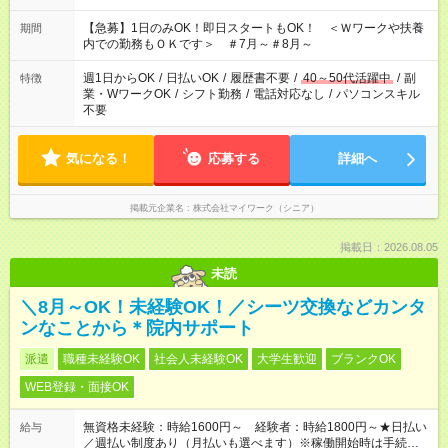
22：00 ・22：00～翌6：00 など
【急募】1日のみOK！即日スタートもOK！ ＜Ｗワークや扶養
期間
内での勤務もＯＫです＞ ＃7月～＃8月～
週1日からOK
/
日払いOK
/
履歴書不要
/
40～50代活躍中
/
副
特徴
業・WワークOK
/
シフト勤務
/
電話対応なし
/
パソコンスキル
不要
気になる！
応募する
詳細へ
掲載元企業名
株式会社マイワーク（シニア）
掲載日：2026.08.05
未読
＼8月～OK！未経験OK！／シーツ交換などカンタ
ンなことから＊院内サポート
派遣
職種未経験OK
社会人未経験OK
大学生歓迎
ブランクOK
WEB登録・面接OK
無資格未経験：時給1600円～ 経験者：時給1800円～★日払い
給与
／週払い制度あり（月払いも選べます）※稼働開始時は手続き完