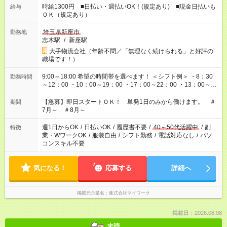
時給1300円 ■日払い・週払いOK！(規定あり) ■現金日払いも
給与
ＯＫ（規定あり）
埼玉県新座市
勤務地
志木駅
/
新座駅
大手物流会社（年齢不問／「無理なく続けられる」と好評の
職場です！）
9:00～18:00 希望の時間帯を選べます！ ＜シフト例＞ ・8：30
勤務時間
～12：00 ・10：00～19：00 ・17：00～22：00 ・13：00～
22：00 ・22：00～翌6：00 など
【急募】即日スタートＯＫ！ 単発1日のみから働けます。 ＃
期間
7月～ ＃8月～
週1日からOK
/
日払いOK
/
履歴書不要
/
40～50代活躍中
/
副
特徴
業・WワークOK
/
服装自由
/
シフト勤務
/
電話対応なし
/
パソ
コンスキル不要
気になる！
応募する
詳細へ
掲載元企業名
株式会社マイワーク
掲載日：2026.08.08
未読