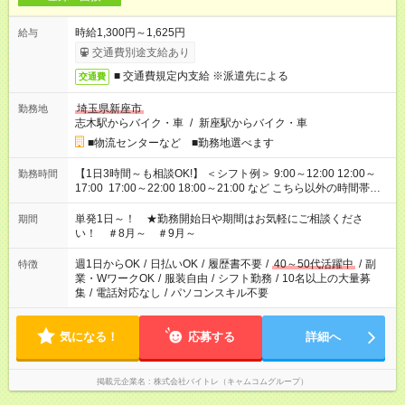
時給1,300円～1,625円
給与
交通費別途支給あり
■ 交通費規定内支給 ※派遣先による
交通費
埼玉県新座市
勤務地
志木駅からバイク・車
/
新座駅からバイク・車
■物流センターなど ■勤務地選べます
【1日3時間～も相談OK!】 ＜シフト例＞ 9:00～12:00 12:00～
勤務時間
17:00 17:00～22:00 18:00～21:00 など こちら以外の時間帯も
お気軽にご相談ください！
単発1日～！ ★勤務開始日や期間はお気軽にご相談くださ
期間
い！ ＃8月～ ＃9月～
週1日からOK
/
日払いOK
/
履歴書不要
/
40～50代活躍中
/
副
特徴
業・WワークOK
/
服装自由
/
シフト勤務
/
10名以上の大量募
集
/
電話対応なし
/
パソコンスキル不要
気になる！
応募する
詳細へ
掲載元企業名
株式会社バイトレ（キャムコムグループ）