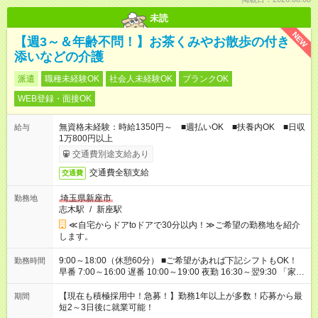
未読
NEW
【週3～＆年齢不問！】お茶くみやお散歩の付き
添いなどの介護
派遣
職種未経験OK
社会人未経験OK
ブランクOK
WEB登録・面接OK
無資格未経験：時給1350円～ ■週払いOK ■扶養内OK ■日収
給与
1万800円以上
交通費別途支給あり
交通費全額支給
交通費
埼玉県新座市
勤務地
志木駅
/
新座駅
≪自宅からドアtoドアで30分以内！≫ご希望の勤務地を紹介
します。
9:00～18:00（休憩60分） ■ご希望があれば下記シフトもOK！
勤務時間
早番 7:00～16:00 遅番 10:00～19:00 夜勤 16:30～翌9:30 「家族
と休みを合わせたい」 「余裕を持って夕飯の準備がしたい」
「できれば残業はしたくない」 など、ご希望を教えてください
【現在も積極採用中！急募！】勤務1年以上が多数！応募から最
期間
ね。 ※Wワーク希望の方へ 今ご覧のお仕事で希望する勤務時間
短2～3日後に就業可能！
と、もう1つのお仕事の勤務時間。 合計で週40時間を超える場