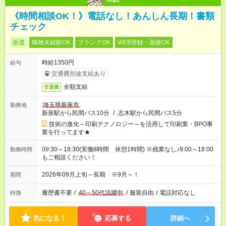
《時間相談OK！》電話なし！あんしん長期！書類
チェック
派遣
職種未経験OK
ブランクOK
WEB登録・面接OK
時給1350円
給与
交通費別途支給あり
全額支給
交通費
埼玉県新座市
勤務地
新座駅から民間バス10分
/
志木駅から民間バス5分
技術の進化～印刷テクノロジー～を活用して印刷業・BPO事
業を行ってます★
09:30～18:30(実働8時間 休憩1時間) ※残業なし♪9:00～18:00
勤務時間
もご相談ください！
2026年09月上旬～長期 ※9月～！
期間
履歴書不要
/
40～50代活躍中
/
服装自由
/
電話対応なし
特徴
気になる！
応募する
詳細へ