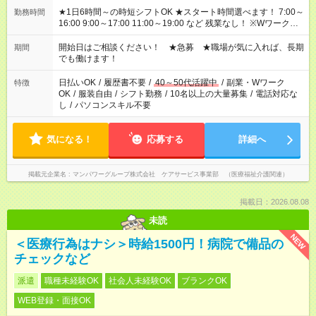
★1日6時間～の時短シフトOK ★スタート時間選べます！ 7:00～
勤務時間
16:00 9:00～17:00 11:00～19:00 など 残業なし！ ※Wワークの
場合、他のお仕事と合わせ週40時間超の就業はご案内できませ
ん ※法令に基づき、週20時間以上勤務は社会保険への加入対象
開始日はご相談ください！ ★急募 ★職場が気に入れば、長期
期間
となります ※労働者派遣法（日雇い派遣の原則禁止）により、
でも働けます！
短時間・短期間の就業はご案内が難しい場合があります
日払いOK
/
履歴書不要
/
40～50代活躍中
/
副業・Wワーク
特徴
OK
/
服装自由
/
シフト勤務
/
10名以上の大量募集
/
電話対応な
し
/
パソコンスキル不要
気になる！
応募する
詳細へ
掲載元企業名
マンパワーグループ株式会社 ケアサービス事業部 （医療福祉介護関連）
掲載日：2026.08.08
未読
NEW
＜医療行為はナシ＞時給1500円！病院で備品の
チェックなど
派遣
職種未経験OK
社会人未経験OK
ブランクOK
WEB登録・面接OK