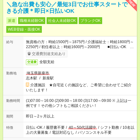
NEW
＼急な出費も安心／最短3日でお仕事スタートで
きる介護＊即日×日払いOK
派遣
職種未経験OK
社会人未経験OK
ブランクOK
WEB登録・面接OK
無資格の方：時給1500円～1875円 / 介護福祉士：時給1800円～
給与
2250円 / 初任者以上：時給1600円～2000円 ■日払いOK ■
日収例：1万2000円（時給1500円×8h）
交通費別途支給あり
全額支給
交通費
埼玉県新座市
勤務地
志木駅
/
新座駅
介護施設 ★自宅近くの施設など、ご希望に合わせてご紹介
いたします！
(1)07:00～16:00 (2)09:00～18:00 (3)17:00～09:00 ※ 上記は一
勤務時間
例です！その他シフトもご相談ください！
即日～2ヶ月以上
期間
日払いOK
/
履歴書不要
/
40～50代活躍中
/
シフト勤務
/
10名以
特徴
上の大量募集
/
電話対応なし
/
パソコンスキル不要