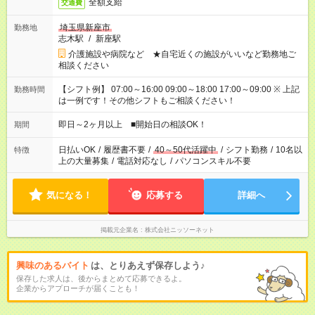
全額支給
交通費
埼玉県新座市
勤務地
志木駅
/
新座駅
介護施設や病院など ★自宅近くの施設がいいなど勤務地ご
相談ください
【シフト例】 07:00～16:00 09:00～18:00 17:00～09:00 ※ 上記
勤務時間
は一例です！その他シフトもご相談ください！
即日～2ヶ月以上 ■開始日の相談OK！
期間
日払いOK
/
履歴書不要
/
40～50代活躍中
/
シフト勤務
/
10名以
特徴
上の大量募集
/
電話対応なし
/
パソコンスキル不要
気になる！
応募する
詳細へ
掲載元企業名
株式会社ニッソーネット
興味のあるバイト
は、とりあえず保存しよう♪
保存した求人は、後からまとめて応募できるよ。
企業からアプローチが届くことも！