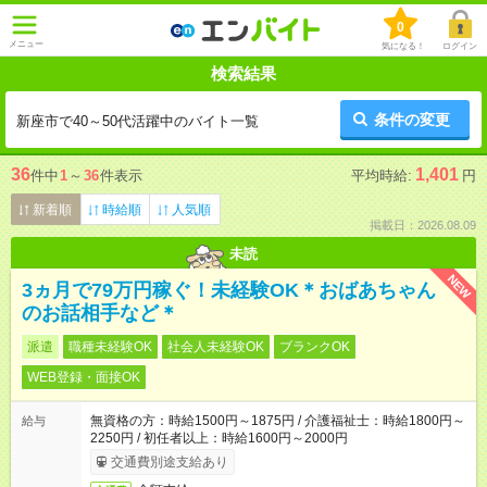
0
メニュー
気になる！
ログイン
検索結果
条件の変更
新座市で40～50代活躍中のバイト一覧
36
1,401
件中
1
～
36
件表示
平均時給:
円
新着順
時給順
人気順
掲載日：2026.08.09
未読
NEW
3ヵ月で79万円稼ぐ！未経験OK＊おばあちゃん
のお話相手など＊
派遣
職種未経験OK
社会人未経験OK
ブランクOK
WEB登録・面接OK
無資格の方：時給1500円～1875円 / 介護福祉士：時給1800円～
給与
2250円 / 初任者以上：時給1600円～2000円
交通費別途支給あり