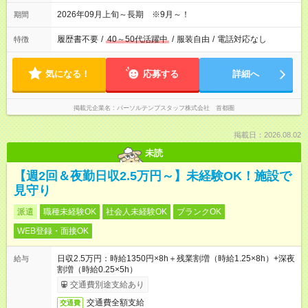
2026年09月上旬～長期 ※9月～！
期間
履歴書不要
/
40～50代活躍中
/
服装自由
/
電話対応なし
特徴
気になる！
応募する
詳細へ
掲載元企業名
パーソルテンプスタッフ株式会社 首都圏
掲載日：2026.08.02
未読
【週2回＆夜勤日収2.5万円～】未経験OK！施設で
見守り
派遣
職種未経験OK
社会人未経験OK
ブランクOK
WEB登録・面接OK
日収2.5万円：時給1350円×8h＋残業割増（時給1.25×8h）+深夜
給与
割増（時給0.25×5h）
交通費別途支給あり
交通費全額支給
交通費