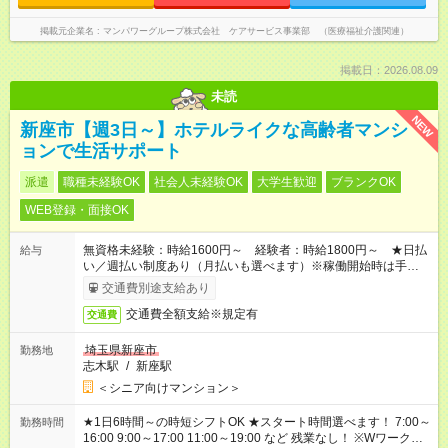
掲載元企業名
マンパワーグループ株式会社 ケアサービス事業部 （医療福祉介護関連）
掲載日：2026.08.09
未読
NEW
新座市【週3日～】ホテルライクな高齢者マンシ
ョンで生活サポート
派遣
職種未経験OK
社会人未経験OK
大学生歓迎
ブランクOK
WEB登録・面接OK
無資格未経験：時給1600円～ 経験者：時給1800円～ ★日払
給与
い／週払い制度あり（月払いも選べます）※稼働開始時は手続き
完了次第のお支払いとなります。
交通費別途支給あり
交通費全額支給※規定有
交通費
埼玉県新座市
勤務地
志木駅
/
新座駅
＜シニア向けマンション＞
★1日6時間～の時短シフトOK ★スタート時間選べます！ 7:00～
勤務時間
16:00 9:00～17:00 11:00～19:00 など 残業なし！ ※Wワークの