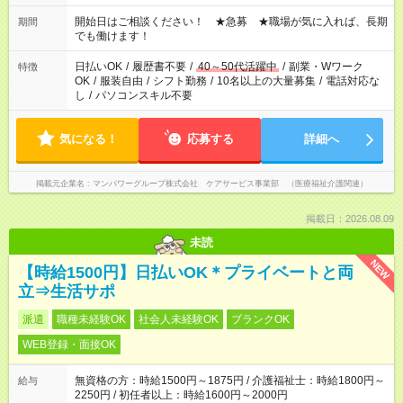
場合、他のお仕事と合わせ週40時間超の就業はご案内できませ
ん ※法令に基づき、週20時間以上勤務は社会保険への加入対象
開始日はご相談ください！ ★急募 ★職場が気に入れば、長期
期間
となります ※労働者派遣法（日雇い派遣の原則禁止）により、
でも働けます！
短時間・短期間の就業はご案内が難しい場合があります
日払いOK
/
履歴書不要
/
40～50代活躍中
/
副業・Wワーク
特徴
OK
/
服装自由
/
シフト勤務
/
10名以上の大量募集
/
電話対応な
し
/
パソコンスキル不要
気になる！
応募する
詳細へ
掲載元企業名
マンパワーグループ株式会社 ケアサービス事業部 （医療福祉介護関連）
掲載日：2026.08.09
未読
NEW
【時給1500円】日払いOK＊プライベートと両
立⇒生活サポ
派遣
職種未経験OK
社会人未経験OK
ブランクOK
WEB登録・面接OK
無資格の方：時給1500円～1875円 / 介護福祉士：時給1800円～
給与
2250円 / 初任者以上：時給1600円～2000円