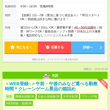
9:00～18:00 実働8時間
勤務時間
【急募】1日～OK（業法に基づく規定あり）＊即日スタート
期間
OK！登録後は好きな時に働けます！
週1日からOK
/
日払いOK
/
履歴書不要
/
40～50代活躍中
/
副
特徴
業・WワークOK
/
服装自由
/
シフト勤務
/
10名以上の大量募
集
/
電話対応なし
/
パソコンスキル不要
気になる！
応募する
詳細へ
掲載元企業名
テイケイワークス東京株式会社
掲載日：2026.08.08
未読
NEW
＜WEB登録○＞午前・午後のみなど選べる勤務
時間＊クレーンゲーム景品の箱詰め
派遣
職種未経験OK
社会人未経験OK
大学生歓迎
ブランクOK
WEB登録・面接OK