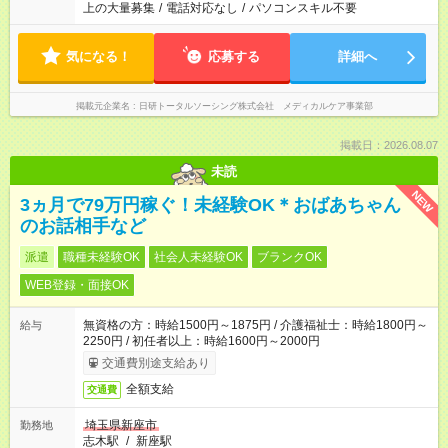
上の大量募集
/
電話対応なし
/
パソコンスキル不要
気になる！
応募する
詳細へ
掲載元企業名
日研トータルソーシング株式会社 メディカルケア事業部
掲載日：2026.08.07
未読
NEW
3ヵ月で79万円稼ぐ！未経験OK＊おばあちゃん
のお話相手など
派遣
職種未経験OK
社会人未経験OK
ブランクOK
WEB登録・面接OK
無資格の方：時給1500円～1875円 / 介護福祉士：時給1800円～
給与
2250円 / 初任者以上：時給1600円～2000円
交通費別途支給あり
全額支給
交通費
埼玉県新座市
勤務地
志木駅
/
新座駅