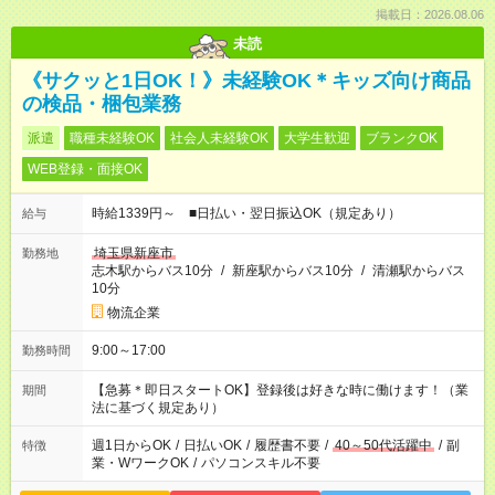
掲載日：2026.08.06
未読
《サクッと1日OK！》未経験OK＊キッズ向け商品
の検品・梱包業務
派遣
職種未経験OK
社会人未経験OK
大学生歓迎
ブランクOK
WEB登録・面接OK
時給1339円～ ■日払い・翌日振込OK（規定あり）
給与
埼玉県新座市
勤務地
志木駅からバス10分
/
新座駅からバス10分
/
清瀬駅からバス
10分
物流企業
9:00～17:00
勤務時間
【急募＊即日スタートOK】登録後は好きな時に働けます！（業
期間
法に基づく規定あり）
週1日からOK
/
日払いOK
/
履歴書不要
/
40～50代活躍中
/
副
特徴
業・WワークOK
/
パソコンスキル不要