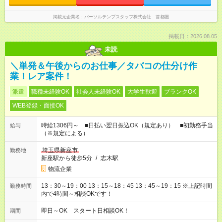
掲載元企業名
パーソルテンプスタッフ株式会社 首都圏
掲載日：2026.08.05
未読
＼単発＆午後からのお仕事／タバコの仕分け作
業！レア案件！
派遣
職種未経験OK
社会人未経験OK
大学生歓迎
ブランクOK
WEB登録・面接OK
時給1306円～ ■日払い翌日振込OK（規定あり） ■初勤務手当
給与
（※規定による）
埼玉県新座市
勤務地
新座駅から徒歩5分
/
志木駅
物流企業
13：30～19：00 13：15～18：45 13：45～19：15 ※上記時間
勤務時間
内で4時間～相談OKです！
即日～OK スタート日相談OK！
期間