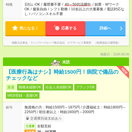
日払いOK
/
履歴書不要
/
40～50代活躍中
/
副業・Wワーク
特徴
OK
/
服装自由
/
シフト勤務
/
10名以上の大量募集
/
電話対応な
し
/
パソコンスキル不要
気になる！
応募する
詳細へ
掲載元企業名
マンパワーグループ株式会社 ケアサービス事業部 （医療福祉介護関連）
掲載日：2026.08.09
未読
NEW
【医療行為はナシ】時給1500円！病院で備品の
チェックなど
派遣
職種未経験OK
社会人未経験OK
ブランクOK
WEB登録・面接OK
無資格の方：時給1500円～1875円 / 介護福祉士：時給1800円～
給与
2250円 / 初任者以上：時給1600円～2000円
交通費別途支給あり
全額支給
交通費
月収例