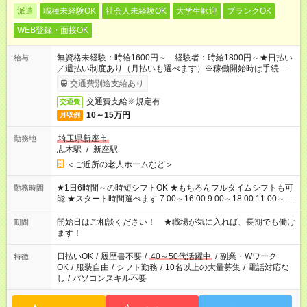
派遣
職種未経験OK
社会人未経験OK
大学生歓迎
ブランクOK
WEB登録・面接OK
無資格未経験：時給1600円～ 経験者：時給1800円～★日払い
給与
／週払い制度あり（月払いも選べます）※稼働開始時は手続き完
了次第のお支払いとなります。
交通費別途支給あり
交通費支給※規定有
交通費
10～15万円
月収例
埼玉県新座市
勤務地
志木駅
/
新座駅
＜ご近所の老人ホームなど＞
★1日6時間～の時短シフトOK ★もちろんフルタイムシフトも可
勤務時間
能 ★スタート時間選べます 7:00～16:00 9:00～18:00 11:00～
20:00 など 残業なし！ ※Wワークの場合、他のお仕事と合わせ
週40時間超の就業はご案内できません ※法令に基づき、週20時
開始日はご相談ください！ ★職場が気に入れば、長期でも働け
期間
間以上勤務は社会保険への加入対象となります ※労働者派遣法
ます！
（日雇い派遣の原則禁止）により、短時間・短期間の就業はご
案内が難しい場合があります
日払いOK
/
履歴書不要
/
40～50代活躍中
/
副業・Wワーク
特徴
OK
/
服装自由
/
シフト勤務
/
10名以上の大量募集
/
電話対応な
し
/
パソコンスキル不要