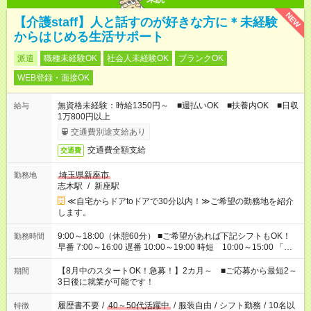
NEW
【介護staff】人と話すのが好きな方に＊未経験
からはじめる生活サポート
派遣
職種未経験OK
社会人未経験OK
ブランクOK
WEB登録・面接OK
無資格未経験：時給1350円～ ■週払いOK ■扶養内OK ■日収
給与
1万800円以上
交通費別途支給あり
交通費全額支給
交通費
埼玉県新座市
勤務地
志木駅
/
新座駅
≪自宅からドアtoドアで30分以内！≫ご希望の勤務地を紹介
します。
9:00～18:00（休憩60分） ■ご希望があれば下記シフトもOK！
勤務時間
早番 7:00～16:00 遅番 10:00～19:00 時短 10:00～15:00 「家
族と休みを合わせたい」 「余裕を持って夕飯の準備がしたい」
「できれば残業はしたくない」 など、ご希望を教えてください
【8月中のスタートOK！急募！】2カ月～ ■ご応募から最短2～
期間
ね。 ※Wワーク希望の方へ 今ご覧のお仕事で希望する勤務時間
3日後に就業が可能です！
と、もう1つのお仕事の勤務時間。 合計で週40時間を超える場
合は応募できません。
履歴書不要
/
40～50代活躍中
/
服装自由
/
シフト勤務
/
10名以
特徴