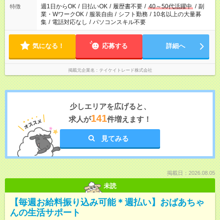
週1日からOK
/
日払いOK
/
履歴書不要
/
40～50代活躍中
/
副
特徴
業・WワークOK
/
服装自由
/
シフト勤務
/
10名以上の大量募
集
/
電話対応なし
/
パソコンスキル不要
気になる！
応募する
詳細へ
掲載元企業名
テイケイトレード株式会社
少しエリアを広げると、
141
求人が
件増えます！
見てみる
掲載日：2026.08.05
未読
【毎週お給料振り込み可能＊週払い】おばあちゃ
んの生活サポート