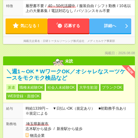
合は応募できません。
履歴書不要
/
40～50代活躍中
/
服装自由
/
シフト勤務
/
10名以
特徴
上の大量募集
/
電話対応なし
/
パソコンスキル不要
気になる！
応募する
詳細へ
掲載元企業名
日研トータルソーシング株式会社 メディカルケア事業部
掲載日：2026.08.08
未読
NEW
＼週1～OK＊WワークOK／オシャレなスーツケ
ースをモクモク検品など
派遣
職種未経験OK
社会人未経験OK
大学生歓迎
ブランクOK
WEB登録・面接OK
時給1339円～ ▼日払いOK（規定あり） ■初勤務手当あり
給与
※規定による
埼玉県新座市
勤務地
志木駅から徒歩
/
新座駅から徒歩
物流企業