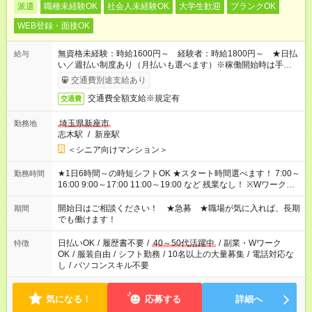
派遣
職種未経験OK
社会人未経験OK
大学生歓迎
ブランクOK
WEB登録・面接OK
無資格未経験：時給1600円～ 経験者：時給1800円～ ★日払
給与
い／週払い制度あり（月払いも選べます）※稼働開始時は手続き
完了次第のお支払いとなります。
交通費別途支給あり
交通費全額支給※規定有
交通費
埼玉県新座市
勤務地
志木駅
/
新座駅
＜シニア向けマンション＞
★1日6時間～の時短シフトOK ★スタート時間選べます！ 7:00～
勤務時間
16:00 9:00～17:00 11:00～19:00 など 残業なし！ ※Wワークの
場合、他のお仕事と合わせ週40時間超の就業はご案内できませ
ん ※法令に基づき、週20時間以上勤務は社会保険への加入対象
開始日はご相談ください！ ★急募 ★職場が気に入れば、長期
期間
となります ※労働者派遣法（日雇い派遣の原則禁止）により、
でも働けます！
短時間・短期間の就業はご案内が難しい場合があります
日払いOK
/
履歴書不要
/
40～50代活躍中
/
副業・Wワーク
特徴
OK
/
服装自由
/
シフト勤務
/
10名以上の大量募集
/
電話対応な
し
/
パソコンスキル不要
気になる！
応募する
詳細へ