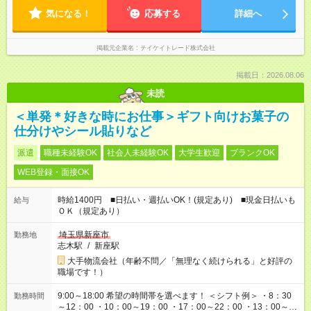
気になる！
応募する
詳細へ
掲載元企業名
テイケイトレード株式会社
掲載日：2026.08.06
未読
＜単発＊好きな時にお仕事＞ギフト向けお菓子の
仕分けやシール貼りなど
派遣
職種未経験OK
社会人未経験OK
大学生歓迎
ブランクOK
WEB登録・面接OK
時給1400円 ■日払い・週払いOK！(規定あり) ■現金日払いも
給与
ＯＫ（規定あり）
埼玉県新座市
勤務地
志木駅
/
新座駅
大手物流会社（年齢不問／「無理なく続けられる」と好評の
職場です！）
9:00～18:00 希望の時間帯を選べます！ ＜シフト例＞ ・8：30
勤務時間
～12：00 ・10：00～19：00 ・17：00～22：00 ・13：00～