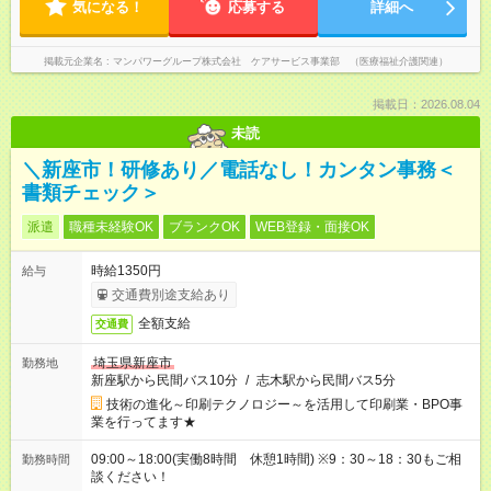
気になる！
応募する
詳細へ
掲載元企業名
マンパワーグループ株式会社 ケアサービス事業部 （医療福祉介護関連）
掲載日：2026.08.04
未読
＼新座市！研修あり／電話なし！カンタン事務＜
書類チェック＞
派遣
職種未経験OK
ブランクOK
WEB登録・面接OK
時給1350円
給与
交通費別途支給あり
全額支給
交通費
埼玉県新座市
勤務地
新座駅から民間バス10分
/
志木駅から民間バス5分
技術の進化～印刷テクノロジー～を活用して印刷業・BPO事
業を行ってます★
09:00～18:00(実働8時間 休憩1時間) ※9：30～18：30もご相
勤務時間
談ください！