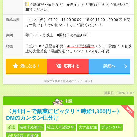
介護施設や病院など ★自宅近くの施設がいいなど勤務地ご
相談ください
【シフト例】 07:00～16:00 09:00～18:00 17:00～09:00 ※ 上記
勤務時間
は一例です！その他シフトもご相談ください！
即日～2ヶ月以上 ■開始日の相談OK！
期間
日払いOK
/
履歴書不要
/
40～50代活躍中
/
シフト勤務
/
10名以
特徴
上の大量募集
/
電話対応なし
/
パソコンスキル不要
気になる！
応募する
詳細へ
掲載元企業名
株式会社ニッソーネット
掲載日：2026.08.07
未読
NEW
〈月1日～で副業にピッタリ＊時給1,300円～〉
DMのカンタン仕分け
派遣
職種未経験OK
社会人未経験OK
大学生歓迎
ブランクOK
WEB登録・面接OK