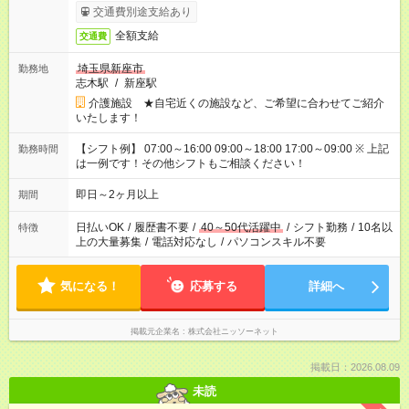
交通費別途支給あり
全額支給
交通費
埼玉県新座市
勤務地
志木駅
/
新座駅
介護施設 ★自宅近くの施設など、ご希望に合わせてご紹介
いたします！
【シフト例】 07:00～16:00 09:00～18:00 17:00～09:00 ※ 上記
勤務時間
は一例です！その他シフトもご相談ください！
即日～2ヶ月以上
期間
日払いOK
/
履歴書不要
/
40～50代活躍中
/
シフト勤務
/
10名以
特徴
上の大量募集
/
電話対応なし
/
パソコンスキル不要
気になる！
応募する
詳細へ
掲載元企業名
株式会社ニッソーネット
掲載日：2026.08.09
未読