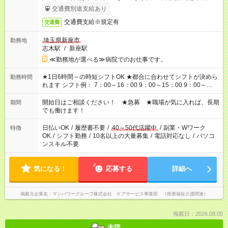
了次第のお支払いとなります。
交通費別途支給あり
交通費支給※規定有
交通費
埼玉県新座市
勤務地
志木駅
/
新座駅
≪勤務地が選べる≫病院でのお仕事です。
★1日6時間～の時短シフトOK ★都合に合わせてシフトが決めら
勤務時間
れます シフト例： 7：00～16：00 9：00～15：00 9：00～
18：00 11：00～20：00 など ※Wワークの場合、他のお仕事と
合わせ週40時間超の就業はご案内できません ※法令に基づき、
開始日はご相談ください！ ★急募 ★職場が気に入れば、長期
期間
週20時間以上勤務は社会保険への加入対象となります ※労働者
でも働けます！
派遣法（日雇い派遣の原則禁止）により、短時間・短期間の就
業はご案内が難しい場合があります
日払いOK
/
履歴書不要
/
40～50代活躍中
/
副業・Wワーク
特徴
OK
/
シフト勤務
/
10名以上の大量募集
/
電話対応なし
/
パソコ
ンスキル不要
気になる！
応募する
詳細へ
掲載元企業名
マンパワーグループ株式会社 ケアサービス事業部 （医療福祉介護関連）
掲載日：2026.08.05
未読