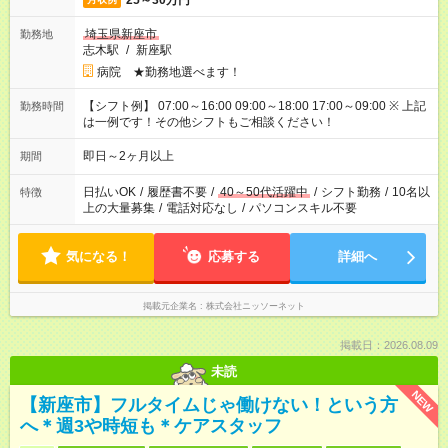
25～30万円
埼玉県新座市
勤務地
志木駅
/
新座駅
病院 ★勤務地選べます！
【シフト例】 07:00～16:00 09:00～18:00 17:00～09:00 ※ 上記
勤務時間
は一例です！その他シフトもご相談ください！
即日～2ヶ月以上
期間
日払いOK
/
履歴書不要
/
40～50代活躍中
/
シフト勤務
/
10名以
特徴
上の大量募集
/
電話対応なし
/
パソコンスキル不要
気になる！
応募する
詳細へ
掲載元企業名
株式会社ニッソーネット
掲載日：2026.08.09
未読
NEW
【新座市】フルタイムじゃ働けない！という方
へ＊週3や時短も＊ケアスタッフ