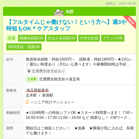
掲載日：2026.08.09
未読
NEW
【フルタイムじゃ働けない！という方へ】週3や
時短もOK＊ケアスタッフ
派遣
職種未経験OK
社会人未経験OK
大学生歓迎
ブランクOK
WEB登録・面接OK
無資格未経験：時給1600円～ 経験者：時給1800円～★日払い
給与
／週払い制度あり（月払いも選べます）※稼働開始時は手続き完
了次第のお支払いとなります。
交通費別途支給あり
交通費全額支給※規定有
交通費
埼玉県新座市
勤務地
志木駅
/
新座駅
＜シニア向けマンション＞
★1日6時間～の時短シフトOK ★スタート時間選べます！ 7:00～
勤務時間
16:00 9:00～17:00 11:00～19:00 など 残業なし！ ※Wワークの
場合、他のお仕事と合わせ週40時間超の就業はご案内できませ
ん ※法令に基づき、週20時間以上勤務は社会保険への加入対象
開始日はご相談ください！ ★急募 ★職場が気に入れば、長期
期間
となります ※労働者派遣法（日雇い派遣の原則禁止）により、
でも働けます！
短時間・短期間の就業はご案内が難しい場合があります