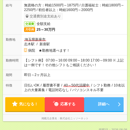
無資格の方：時給1500円～1875円 / 介護福祉士：時給1800円～
給与
2250円 / 初任者以上：時給1600円～2000円
交通費別途支給あり
全額支給
交通費
25～30万円
月収例
埼玉県新座市
勤務地
志木駅
/
新座駅
病院 ★勤務地選べます！
【シフト例】 07:00～16:00 09:00～18:00 17:00～09:00 ※ 上記
勤務時間
は一例です！その他シフトもご相談ください！
即日～2ヶ月以上
期間
日払いOK
/
履歴書不要
/
40～50代活躍中
/
シフト勤務
/
10名以
特徴
上の大量募集
/
電話対応なし
/
パソコンスキル不要
気になる！
応募する
詳細へ
掲載元企業名
株式会社ニッソーネット
掲載日：2026.08.08