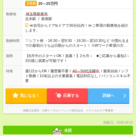
20～25万円
月収例
埼玉県新座市
勤務地
志木駅
/
新座駅
≪自宅からドアtoドアで30分以内！≫ご希望の勤務地を紹介
します。
▽シフト例 ・16:30～翌9:30 ・16:30～翌10:30など ※慣れるま
勤務時間
での最初のうちは日勤からのスタート！ ※Wワーク希望の方へ
今ご覧のお仕事で希望する勤務時間と、もう1つのお仕事の勤務
時間。 合計で週40時間を超える場合は応募できません。
【8月中のスタートOK！急募！】2カ月～ ■ご応募から最短2～
期間
3日後に就業が可能です！
週1日からOK
/
履歴書不要
/
40～50代活躍中
/
服装自由
/
シフ
特徴
ト勤務
/
10名以上の大量募集
/
電話対応なし
/
パソコンスキル不
要
気になる！
応募する
詳細へ
掲載元企業名
日研トータルソーシング株式会社 メディカルケア事業部
掲載日：2026.08.02
未読