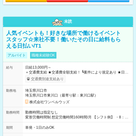
未読
人気イベントも！好きな場所で働けるイベント
スタッフ☆来社不要！働いたその日に給料もら
える日払い/T1
アルバイト
職種未経験OK
日給13,000円～
給与
＋交通費支給 ★交通費全額支給！ ┗案件により規定あり ★日払
いOK！（規定あり） ┗働いたその日に現金GET♪ お仕事後はコ
交通費別途支給あり
ンビニATMから 日払い分を引き落とせます！ 【試用期間】試
用期間なし
埼玉県川口市
勤務地
埼玉県川口市東川口（最寄り駅：東川口駅）
株式会社ワンベルウッズ
勤務時間は指定なし
勤務時間
変形労働時間制 想定労働時間160時間/月 【シフト例】 ・8：00
～21：00
単発・1日のみOK
期間