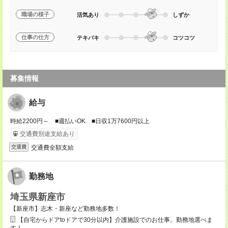
職場の様子
活気あり
しずか
仕事の仕方
テキパキ
コツコツ
募集情報
給与
時給2200円～ ■週払いOK ■日収1万7600円以上
交通費別途支給あり
交通費全額支給
交通費
勤務地
埼玉県新座市
【新座市】志木・新座など勤務地多数！
【自宅からドアtoドアで30分以内】介護施設でのお仕事。勤務地選べま