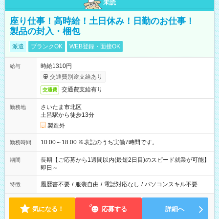
未読
座り仕事！高時給！土日休み！日勤のお仕事！
製品の封入・梱包
派遣
ブランクOK
WEB登録・面接OK
時給1310円
給与
交通費別途支給あり
交通費支給有り
交通費
さいたま市北区
勤務地
土呂駅から徒歩13分
製造外
10:00～18:00 ※表記のうち実働7時間です。
勤務時間
長期【ご応募から1週間以内(最短2日目)のスピード就業が可能】
期間
即日～
履歴書不要
/
服装自由
/
電話対応なし
/
パソコンスキル不要
特徴
気になる！
応募する
詳細へ