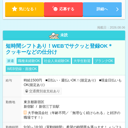
気になる！
応募する
詳細へ
掲載日：2026.08.06
未読
短時間シフトあり！WEBでサクッと登録OK＊
クッキーなどの仕分け
派遣
職種未経験OK
社会人未経験OK
大学生歓迎
ブランクOK
WEB登録・面接OK
時給1500円 ■日払い・週払いOK！(規定あり) ■現金日払いも
給与
OK(規定あり)
交通費別途支給あり
東京都新宿区
勤務地
新宿駅
/
新宿三丁目駅
大手物流会社（年齢不問／「無理なく続けられる」と好評の
職場です！）
9:00～18:00（実動8時間） 希望の時間帯を選べます！ ＜シフト
勤務時間