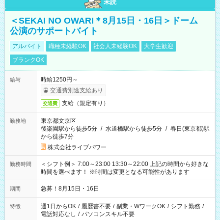
未読
＜SEKAI NO OWARI＊8月15日・16日＞ドーム
公演のサポートバイト
アルバイト
職種未経験OK
社会人未経験OK
大学生歓迎
ブランクOK
時給1250円～
給与
交通費別途支給あり
支給（規定有り）
交通費
東京都文京区
勤務地
後楽園駅から徒歩5分
/
水道橋駅から徒歩5分
/
春日(東京都)駅
から徒歩7分
株式会社ライブパワー
＜シフト例＞ 7:00～23:00 13:30～22:00 上記の時間から好きな
勤務時間
時間を選べます！ ※時間は変更となる可能性があります
急募！8月15日・16日
期間
週1日からOK
/
履歴書不要
/
副業・WワークOK
/
シフト勤務
/
特徴
電話対応なし
/
パソコンスキル不要