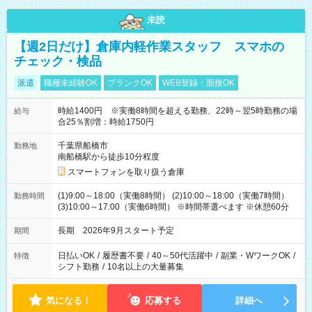
未読
【週2日だけ】倉庫内軽作業スタッフ スマホの
チェック・検品
派遣
職種未経験OK
ブランクOK
WEB登録・面接OK
時給1400円 ※実働8時間を超える勤務、22時～翌5時勤務の場
給与
合25％割増：時給1750円
千葉県船橋市
勤務地
南船橋駅から徒歩10分程度
スマートフォンを取り扱う倉庫
(1)9:00～18:00（実働8時間） (2)10:00～18:00（実働7時間）
勤務時間
(3)10:00～17:00（実働6時間） ※時間帯選べます ※休憩60分
長期 2026年9月スタート予定
期間
日払いOK
/
履歴書不要
/
40～50代活躍中
/
副業・WワークOK
/
特徴
シフト勤務
/
10名以上の大量募集
気になる！
応募する
詳細へ