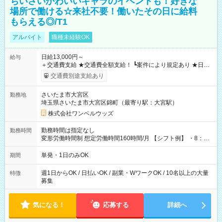
ちいさいかわいいキャラのイベントも！好きな
場所で働ける☆来社不要！働いたその日に給料
もらえる◎/T1
アルバイト
職種未経験OK
日給13,000円～
給与
＋交通費支給 ★交通費全額支給！ ┗案件により規定あり ★日払
いOK！（規定あり） ┗働いたその日に現金GET♪ お仕事後はコ
交通費別途支給あり
ンビニATMから 日払い分を引き落とせます！ 【試用期間】試
用期間なし
さいたま市大宮区
勤務地
埼玉県さいたま市大宮区錦町（最寄り駅：大宮駅）
株式会社ワンベルウッズ
勤務時間は指定なし
勤務時間
変形労働時間制 想定労働時間160時間/月 【シフト例】 ・8：00
～21：00
単発・1日のみOK
期間
週1日からOK / 日払いOK / 副業・WワークOK / 10名以上の大量
特徴
募集
気になる！
応募する
詳細へ