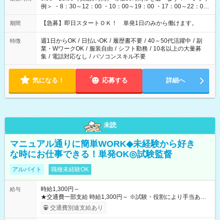
例＞ ・8：30～12：00 ・10：00～19：00 ・17：00～22：00
・13：00～22：00 ・22：00～翌6：00 など
【急募】即日スタートＯＫ！ 単発1日のみから働けます。
期間
週1日からOK
/
日払いOK
/
履歴書不要
/
40～50代活躍中
/
副
特徴
業・WワークOK
/
服装自由
/
シフト勤務
/
10名以上の大量募
集
/
電話対応なし
/
パソコンスキル不要
気になる！
応募する
詳細へ
未読
マニュアル通りに簡単WORK◆未経験から好き
な時にお仕事できる！単発OK◎試験監督
アルバイト
職種未経験OK
時給1,300円～
給与
★交通費一部支給 時給1,300円～ ※試験・役割により手当あり
※勤務回数により昇給あり 【即給（前払い）オプションあ
交通費別途支給あり
り！】 希望される場合、勤務から1週間ほどで給与の一部を受け