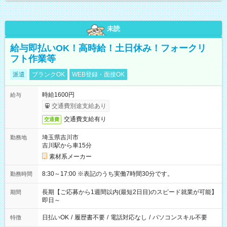
未読
給与即払いOK！高時給！土日休み！フォークリ
フト作業等
派遣
ブランクOK
WEB登録・面接OK
時給1600円
給与
交通費別途支給あり
交通費支給有り
交通費
埼玉県吉川市
勤務地
吉川駅から車15分
素材系メーカー
8:30～17:00 ※表記のうち実働7時間30分です。
勤務時間
長期【ご応募から1週間以内(最短2日目)のスピード就業が可能】
期間
即日～
日払いOK
/
履歴書不要
/
電話対応なし
/
パソコンスキル不要
特徴