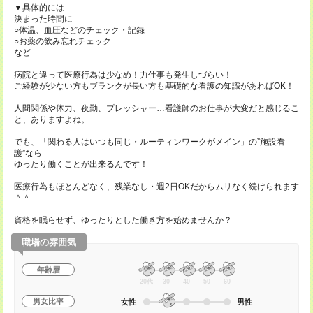
▼具体的には…
決まった時間に
○体温、血圧などのチェック・記録
○お薬の飲み忘れチェック
など
病院と違って医療行為は少なめ！力仕事も発生しづらい！
ご経験が少ない方もブランクが長い方も基礎的な看護の知識があればOK！
人間関係や体力、夜勤、プレッシャー…看護師のお仕事が大変だと感じるこ
と、ありますよね。
でも、「関わる人はいつも同じ・ルーティンワークがメイン」の”施設看
護”なら
ゆったり働くことが出来るんです！
医療行為もほとんどなく、残業なし・週2日OKだからムリなく続けられます
＾＾
資格を眠らせず、ゆったりとした働き方を始めませんか？
職場の雰囲気
年齢層
20代
30
40
50
60
男女比率
女性
男性