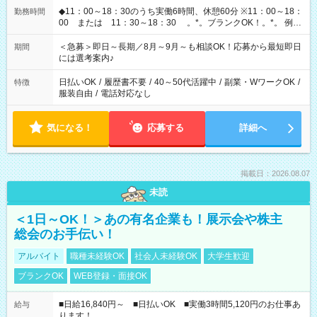
◆11：00～18：30のうち実働6時間、休憩60分 ※11：00～18：
勤務時間
00 または 11：30～18：30 。*。ブランクOK！。*。 例え
ば前職が、 在宅/財団法人/事務/コールセンター/受付/販売/カフェ
スタッフ スイーツ販売/ホテルフロント/化粧品販売/など 様々な
＜急募＞即日～長期／8月～9月～も相談OK！応募から最短即日
期間
業界から入社して活躍されています♪
には選考案内♪
日払いOK
/
履歴書不要
/
40～50代活躍中
/
副業・WワークOK
/
特徴
服装自由
/
電話対応なし
気になる！
応募する
詳細へ
掲載日：2026.08.07
未読
＜1日～OK！＞あの有名企業も！展示会や株主
総会のお手伝い！
アルバイト
職種未経験OK
社会人未経験OK
大学生歓迎
ブランクOK
WEB登録・面接OK
■日給16,840円～ ■日払いOK ■実働3時間5,120円のお仕事あ
給与
ります！