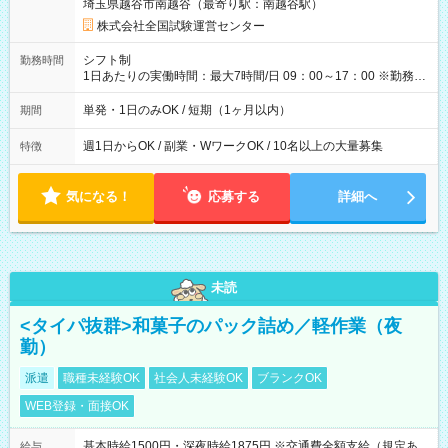
埼玉県越谷市南越谷（最寄り駅：南越谷駅）
×8時間＝日収10,400円＋交通費 ※当日の役割により時給＋100
円の場合あり ・国家試験 7:00～13:30（休憩なし） 時給1,300
株式会社全国試験運営センター
円（役割手当＋100円）×6時間＝日収8,400円＋交通費 【試用期
間】試用期間なし
シフト制
勤務時間
1日あたりの実働時間：最大7時間/日 09：00～17：00 ※勤務時
間は 試験により異なります。
単発・1日のみOK / 短期（1ヶ月以内）
期間
週1日からOK / 副業・WワークOK / 10名以上の大量募集
特徴
気になる！
応募する
詳細へ
未読
<タイパ抜群>和菓子のパック詰め／軽作業（夜
勤）
派遣
職種未経験OK
社会人未経験OK
ブランクOK
WEB登録・面接OK
基本時給1500円・深夜時給1875円 ※交通費全額支給（規定あ
給与