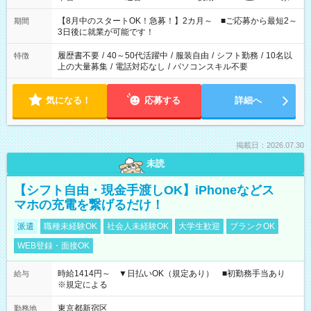
と休みを合わせたい」 「余裕を持って夕飯の準備がしたい」
「できれば残業はしたくない」 など、ご希望を教えてください
【8月中のスタートOK！急募！】2カ月～ ■ご応募から最短2～
期間
ね。 ※Wワーク希望の方へ 今ご覧のお仕事で希望する勤務時間
3日後に就業が可能です！
と、もう1つのお仕事の勤務時間。 合計で週40時間を超える場
合は応募できません。
履歴書不要
/
40～50代活躍中
/
服装自由
/
シフト勤務
/
10名以
特徴
上の大量募集
/
電話対応なし
/
パソコンスキル不要
気になる！
応募する
詳細へ
掲載日：2026.07.30
未読
【シフト自由・現金手渡しOK】iPhoneなどス
マホの充電を繋げるだけ！
派遣
職種未経験OK
社会人未経験OK
大学生歓迎
ブランクOK
WEB登録・面接OK
時給1414円～ ▼日払いOK（規定あり） ■初勤務手当あり
給与
※規定による
東京都新宿区
勤務地