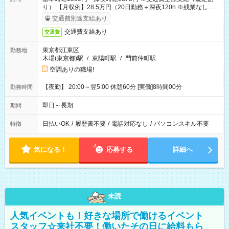
り） 【月収例】28.5万円（20日勤務＋深夜120h ※残業なしの場
合）
交通費別途支給あり
交通費支給あり
交通費
東京都江東区
勤務地
木場(東京都)駅
/
東陽町駅
/
門前仲町駅
空調ありの職場!
【夜勤】 20:00～翌5:00 休憩60分 [実働]8時間00分
勤務時間
即日～長期
期間
日払いOK
/
履歴書不要
/
電話対応なし
/
パソコンスキル不要
特徴
気になる！
応募する
詳細へ
未読
人気イベントも！好きな場所で働けるイベント
スタッフ☆来社不要！働いたその日に給料もら