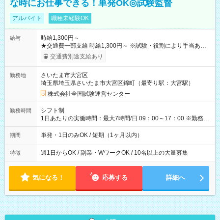
な時にお仕事できる！単発OK◎試験監督
アルバイト
職種未経験OK
時給1,300円～
給与
★交通費一部支給 時給1,300円～ ※試験・役割により手当あり
※勤務回数により昇給あり 【即給（前払い）オプションあ
交通費別途支給あり
り！】 希望される場合、勤務から1週間ほどで給与の一部を受け
取れます。 ※手数料418円がかかります。 【過去試験日の収入
さいたま市大宮区
勤務地
例】 ・河合塾模擬試験 8:30～17:30（休憩1時間） 時給1,300円
埼玉県埼玉県さいたま市大宮区錦町（最寄り駅：大宮駅）
×8時間＝日収10,400円＋交通費 ※当日の役割により時給＋100
円の場合あり ・国家試験 7:00～13:30（休憩なし） 時給1,300
株式会社全国試験運営センター
円（役割手当＋100円）×6時間＝日収8,400円＋交通費 【試用期
間】試用期間なし
シフト制
勤務時間
1日あたりの実働時間：最大7時間/日 09：00～17：00 ※勤務時
間は 試験により異なります。
単発・1日のみOK / 短期（1ヶ月以内）
期間
週1日からOK / 副業・WワークOK / 10名以上の大量募集
特徴
気になる！
応募する
詳細へ