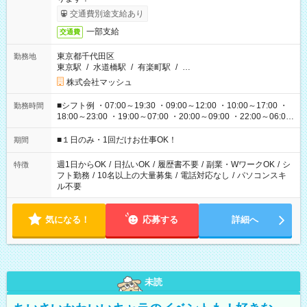
交通費別途支給あり
一部支給
交通費
東京都千代田区
勤務地
東京駅
/
水道橋駅
/
有楽町駅
/
…
株式会社マッシュ
■シフト例 ・07:00～19:30 ・09:00～12:00 ・10:00～17:00 ・
勤務時間
18:00～23:00 ・19:00～07:00 ・20:00～09:00 ・22:00～06:00
etc ★最短で3時間で5,120円のお仕事から 15時間で2万円近く稼
げるお仕事も！ ご希望のお時間に合わせてご紹介！ ※シフトは
■１日のみ・1回だけお仕事OK！
期間
現場によって異なります。 ※勿論、休憩時間はあるのでご安心
ください！
週1日からOK
/
日払いOK
/
履歴書不要
/
副業・WワークOK
/
シ
特徴
フト勤務
/
10名以上の大量募集
/
電話対応なし
/
パソコンスキ
ル不要
気になる！
応募する
詳細へ
未読