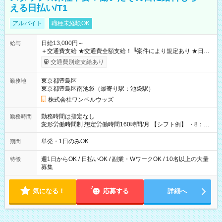
える日払い/T1
アルバイト
職種未経験OK
日給13,000円～
給与
＋交通費支給 ★交通費全額支給！ ┗案件により規定あり ★日払
いOK！（規定あり） ┗働いたその日に現金GET♪ お仕事後はコ
交通費別途支給あり
ンビニATMから 日払い分を引き落とせます！ 【試用期間】試
用期間なし
東京都豊島区
勤務地
東京都豊島区南池袋（最寄り駅：池袋駅）
株式会社ワンベルウッズ
勤務時間は指定なし
勤務時間
変形労働時間制 想定労働時間160時間/月 【シフト例】 ・8：00
～21：00
単発・1日のみOK
期間
週1日からOK / 日払いOK / 副業・WワークOK / 10名以上の大量
特徴
募集
気になる！
応募する
詳細へ