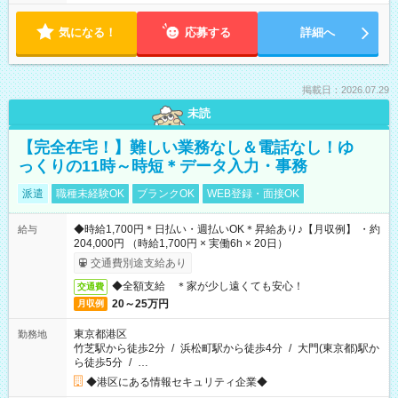
気になる！
応募する
詳細へ
掲載日：2026.07.29
未読
【完全在宅！】難しい業務なし＆電話なし！ゆ
っくりの11時～時短＊データ入力・事務
派遣
職種未経験OK
ブランクOK
WEB登録・面接OK
◆時給1,700円＊日払い・週払いOK＊昇給あり♪【月収例】 ・約
給与
204,000円 （時給1,700円 × 実働6h × 20日）
交通費別途支給あり
◆全額支給 ＊家が少し遠くても安心！
交通費
20～25万円
月収例
東京都港区
勤務地
竹芝駅から徒歩2分
/
浜松町駅から徒歩4分
/
大門(東京都)駅か
ら徒歩5分
/
…
◆港区にある情報セキュリティ企業◆