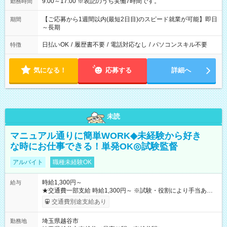
9:00～17:00 ※表記のうち実働7時間です。
勤務時間
【ご応募から1週間以内(最短2日目)のスピード就業が可能】即日
期間
～長期
日払いOK
/
履歴書不要
/
電話対応なし
/
パソコンスキル不要
特徴
気になる！
応募する
詳細へ
未読
マニュアル通りに簡単WORK◆未経験から好き
な時にお仕事できる！単発OK◎試験監督
アルバイト
職種未経験OK
時給1,300円～
給与
★交通費一部支給 時給1,300円～ ※試験・役割により手当あり
※勤務回数により昇給あり 【即給（前払い）オプションあ
交通費別途支給あり
り！】 希望される場合、勤務から1週間ほどで給与の一部を受け
取れます。 ※手数料418円がかかります。 【過去試験日の収入
埼玉県越谷市
勤務地
例】 ・河合塾模擬試験 8:30～17:30（休憩1時間） 時給1,300円