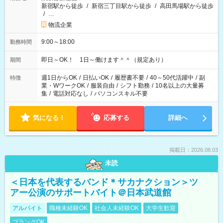
新宿駅から徒歩
/
新宿三丁目駅から徒歩
/
高田馬場駅から徒歩
/
…
物流企業
9:00～18:00
勤務時間
即日～OK！ 1日～働けます＾＾（規定あり）
期間
週1日からOK
/
日払いOK
/
履歴書不要
/
40～50代活躍中
/
副
特徴
業・WワークOK
/
服装自由
/
シフト勤務
/
10名以上の大量募
集
/
電話対応なし
/
パソコンスキル不要
気になる！
応募する
詳細へ
掲載日：2026.08.03
未読
＜日本を代表するバンド＊サカナクション＞ツ
アー公演のサポートバイト＠日本武道館
アルバイト
職種未経験OK
社会人未経験OK
大学生歓迎
ブランクOK