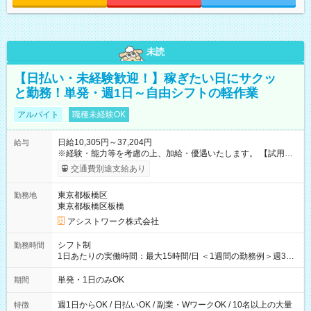
未読
【日払い・未経験歓迎！】稼ぎたい日にサクッ
と勤務！単発・週1日～自由シフトの軽作業
アルバイト
職種未経験OK
日給10,305円～37,204円
給与
※経験・能力等を考慮の上、加給・優遇いたします。 【試用期
間】試用期間なし
交通費別途支給あり
東京都板橋区
勤務地
東京都板橋区板橋
アシストワーク株式会社
シフト制
勤務時間
1日あたりの実働時間：最大15時間/日 ＜1週間の勤務例＞週3回
勤務 勤務：月・水・金 休み：火・木・土・日 好きな時にお仕事
可能です！ ※1日あたりの最大実働時間は日勤、夜勤共に勤務し
単発・1日のみOK
期間
た時間になります。
週1日からOK / 日払いOK / 副業・WワークOK / 10名以上の大量
特徴