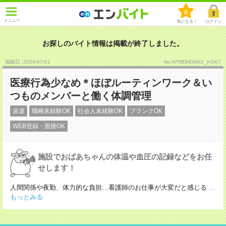
0
メニュー
気になる！
ログイン
お探しのバイト情報は掲載が終了しました。
掲載日 :2026
/
07
/
01
No.NTMDNOM32_KGKT
医療行為少なめ＊ほぼルーティンワーク＆い
つものメンバーと働く体調管理
派遣
職種未経験OK
社会人未経験OK
ブランクOK
WEB登録・面接OK
施設でおばあちゃんの体温や血圧の記録などをお任
せします！
人間関係や夜勤、体力的な負担…看護師のお仕事が大変だと感じる
...
もっとみる