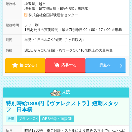
取れます。 ※手数料418円がかかります。 【過去試験日の収入
埼玉県川越市
勤務地
例】 ・河合塾模擬試験 8:30～17:30（休憩1時間） 時給1,300円
埼玉県川越市脇田町（最寄り駅：川越駅）
×8時間＝日収10,400円＋交通費 ※当日の役割により時給＋100
円の場合あり ・国家試験 7:00～13:30（休憩なし） 時給1,300
株式会社全国試験運営センター
円（役割手当＋100円）×6時間＝日収8,400円＋交通費 【試用期
間】試用期間なし
シフト制
勤務時間
1日あたりの実働時間：最大7時間/日 09：00～17：00 ※勤務時
間は 試験により異なります。
単発・1日のみOK / 短期（1ヶ月以内）
期間
週1日からOK / 副業・WワークOK / 10名以上の大量募集
特徴
気になる！
応募する
詳細へ
未読
特別時給1800円【ヴァレクストラ】短期スタッ
フ 日本橋
派遣
ブランクOK
WEB登録・面接OK
時給1800円 ※ご経験・スキルにより優遇 スマホでかんたんに
給与