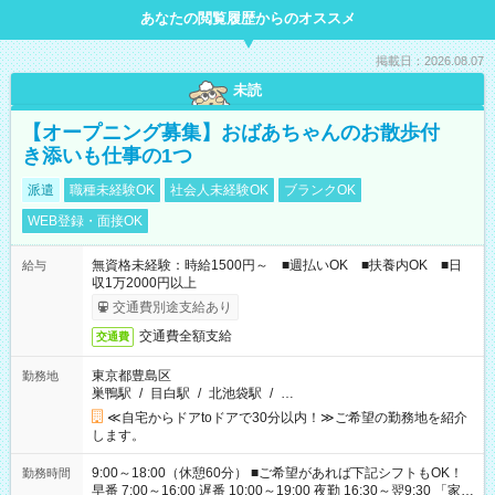
あなたの閲覧履歴からのオススメ
掲載日：2026.08.07
未読
【オープニング募集】おばあちゃんのお散歩付
き添いも仕事の1つ
派遣
職種未経験OK
社会人未経験OK
ブランクOK
WEB登録・面接OK
無資格未経験：時給1500円～ ■週払いOK ■扶養内OK ■日
給与
収1万2000円以上
交通費別途支給あり
交通費全額支給
交通費
東京都豊島区
勤務地
巣鴨駅
/
目白駅
/
北池袋駅
/
…
≪自宅からドアtoドアで30分以内！≫ご希望の勤務地を紹介
します。
9:00～18:00（休憩60分） ■ご希望があれば下記シフトもOK！
勤務時間
早番 7:00～16:00 遅番 10:00～19:00 夜勤 16:30～翌9:30 「家族