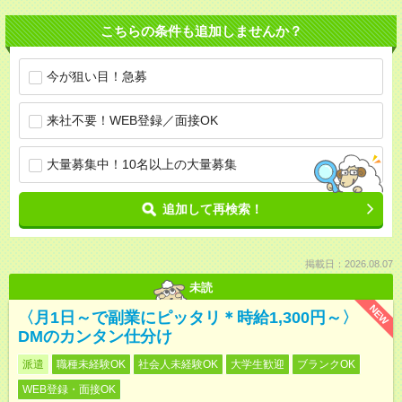
こちらの条件も追加しませんか？
今が狙い目！急募
来社不要！WEB登録／面接OK
大量募集中！10名以上の大量募集
追加して再検索！
掲載日：2026.08.07
未読
NEW
〈月1日～で副業にピッタリ＊時給1,300円～〉
DMのカンタン仕分け
派遣
職種未経験OK
社会人未経験OK
大学生歓迎
ブランクOK
WEB登録・面接OK