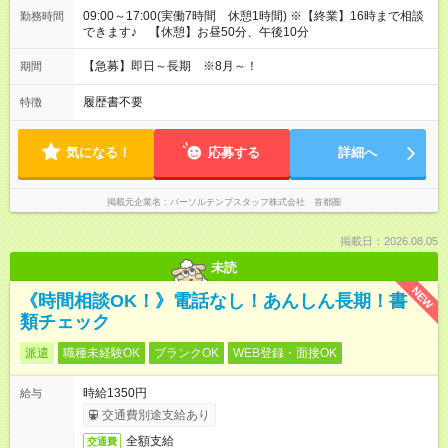
09:00～17:00(実働7時間 休憩1時間) ※【終業】16時まで相談
勤務時間
できます♪ 【休憩】お昼50分、午後10分
【急募】即日～長期 ※8月～！
期間
履歴書不要
特徴
気になる！
応募する
詳細へ
掲載元企業名
パーソルテンプスタッフ株式会社 首都圏
掲載日：2026.08.05
未読
NEW
《時間相談OK！》電話なし！あんしん長期！書
類チェック
派遣
職種未経験OK
ブランクOK
WEB登録・面接OK
時給1350円
給与
交通費別途支給あり
全額支給
交通費