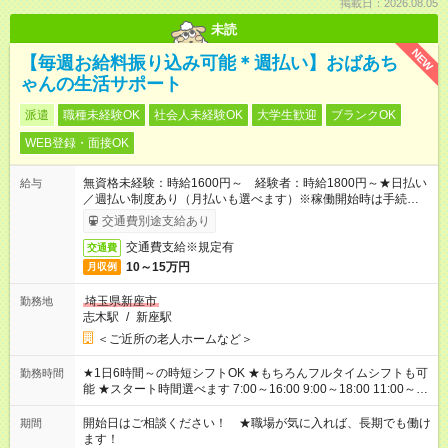
掲載日：2026.08.05
未読
NEW
【毎週お給料振り込み可能＊週払い】おばあち
ゃんの生活サポート
派遣
職種未経験OK
社会人未経験OK
大学生歓迎
ブランクOK
WEB登録・面接OK
無資格未経験：時給1600円～ 経験者：時給1800円～★日払い
給与
／週払い制度あり（月払いも選べます）※稼働開始時は手続き完
了次第のお支払いとなります。
交通費別途支給あり
交通費支給※規定有
交通費
10～15万円
月収例
埼玉県新座市
勤務地
志木駅
/
新座駅
＜ご近所の老人ホームなど＞
★1日6時間～の時短シフトOK ★もちろんフルタイムシフトも可
勤務時間
能 ★スタート時間選べます 7:00～16:00 9:00～18:00 11:00～
20:00 など 残業なし！ ※Wワークの場合、他のお仕事と合わせ
週40時間超の就業はご案内できません ※法令に基づき、週20時
開始日はご相談ください！ ★職場が気に入れば、長期でも働け
期間
間以上勤務は社会保険への加入対象となります ※労働者派遣法
ます！