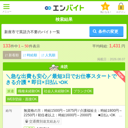
0
メニュー
気になる！
ログイン
検索結果
条件の変更
新座市で英語力不要のバイト一覧
133
1,431
件中
1
～
50
件表示
平均時給:
円
新着順
時給順
人気順
掲載日：2026.08.07
未読
NEW
＼急な出費も安心／最短3日でお仕事スタートで
きる介護＊即日×日払いOK
派遣
職種未経験OK
社会人未経験OK
ブランクOK
WEB登録・面接OK
無資格の方：時給1500円～1875円 / 介護福祉士：時給1800円～
給与
2250円 / 初任者以上：時給1600円～2000円 ■日払いOK ■
日収例：1万2000円（時給1500円×8h）
交通費別途支給あり