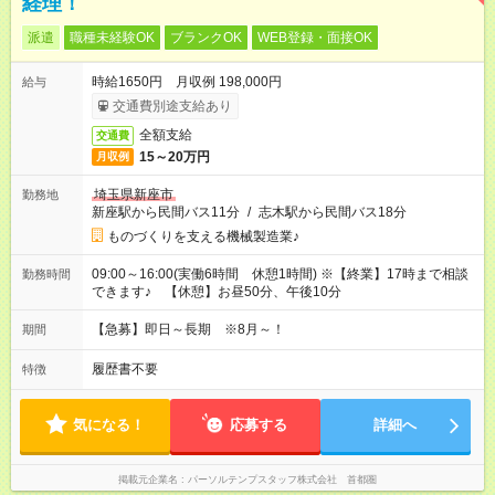
経理！
派遣
職種未経験OK
ブランクOK
WEB登録・面接OK
時給1650円 月収例 198,000円
給与
交通費別途支給あり
全額支給
交通費
15～20万円
月収例
埼玉県新座市
勤務地
新座駅から民間バス11分
/
志木駅から民間バス18分
ものづくりを支える機械製造業♪
09:00～16:00(実働6時間 休憩1時間) ※【終業】17時まで相談
勤務時間
できます♪ 【休憩】お昼50分、午後10分
【急募】即日～長期 ※8月～！
期間
履歴書不要
特徴
気になる！
応募する
詳細へ
掲載元企業名
パーソルテンプスタッフ株式会社 首都圏