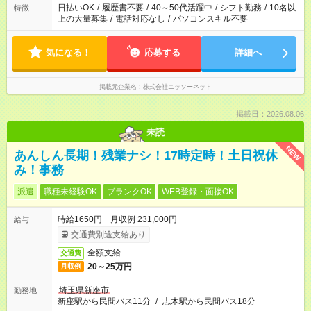
日払いOK
/
履歴書不要
/
40～50代活躍中
/
シフト勤務
/
10名以
特徴
上の大量募集
/
電話対応なし
/
パソコンスキル不要
気になる！
応募する
詳細へ
掲載元企業名
株式会社ニッソーネット
掲載日：2026.08.06
未読
NEW
あんしん長期！残業ナシ！17時定時！土日祝休
み！事務
派遣
職種未経験OK
ブランクOK
WEB登録・面接OK
時給1650円 月収例 231,000円
給与
交通費別途支給あり
全額支給
交通費
20～25万円
月収例
埼玉県新座市
勤務地
新座駅から民間バス11分
/
志木駅から民間バス18分