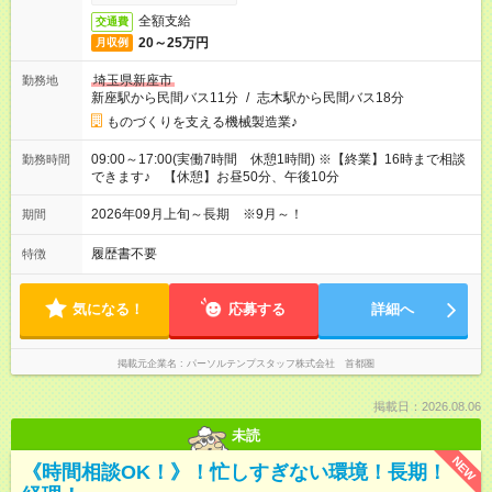
全額支給
交通費
20～25万円
月収例
埼玉県新座市
勤務地
新座駅から民間バス11分
/
志木駅から民間バス18分
ものづくりを支える機械製造業♪
09:00～17:00(実働7時間 休憩1時間) ※【終業】16時まで相談
勤務時間
できます♪ 【休憩】お昼50分、午後10分
2026年09月上旬～長期 ※9月～！
期間
履歴書不要
特徴
気になる！
応募する
詳細へ
掲載元企業名
パーソルテンプスタッフ株式会社 首都圏
掲載日：2026.08.06
未読
NEW
《時間相談OK！》！忙しすぎない環境！長期！