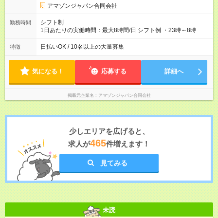
す。
アマゾンジャパン合同会社
シフト制
勤務時間
1日あたりの実働時間：最大8時間/日 シフト例 ・23時～8時
日払いOK / 10名以上の大量募集
特徴
気になる！
応募する
詳細へ
掲載元企業名
アマゾンジャパン合同会社
少しエリアを広げると、
465
求人が
件増えます！
見てみる
未読