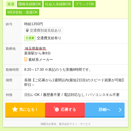
派遣
職種未経験OK
社会人未経験OK
ブランクOK
WEB登録・面接OK
時給1350円
給与
交通費別途支給あり
交通費支給有り
交通費
埼玉県新座市
勤務地
新座駅から車8分
素材系メーカー
8:20～17:30 ※表記のうち実働8時間です。
勤務時間
長期【ご応募から1週間以内(最短2日目)のスピード就業が可能】
期間
即日～
日払いOK
/
履歴書不要
/
電話対応なし
/
パソコンスキル不要
特徴
気になる！
応募する
詳細へ
掲載元企業名
株式会社テクノ・サービス