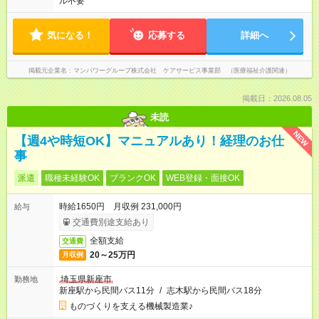
ル不要
気になる！
応募する
詳細へ
掲載元企業名
マンパワーグループ株式会社 ケアサービス事業部 （医療福祉介護関連）
掲載日：2026.08.05
未読
NEW
【週4や時短OK】マニュアルあり！経理のお仕
事
派遣
職種未経験OK
ブランクOK
WEB登録・面接OK
時給1650円 月収例 231,000円
給与
交通費別途支給あり
全額支給
交通費
20～25万円
月収例
埼玉県新座市
勤務地
新座駅から民間バス11分
/
志木駅から民間バス18分
ものづくりを支える機械製造業♪