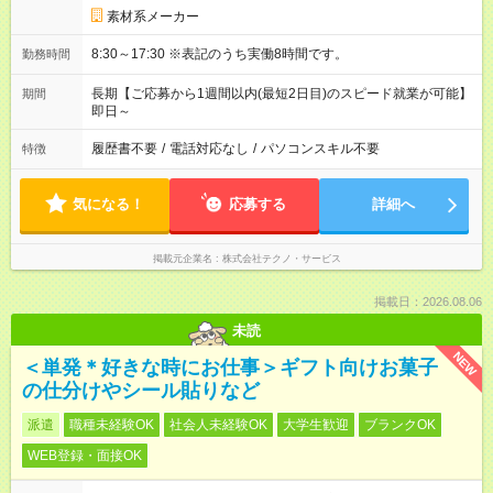
素材系メーカー
8:30～17:30 ※表記のうち実働8時間です。
勤務時間
長期【ご応募から1週間以内(最短2日目)のスピード就業が可能】
期間
即日～
履歴書不要
/
電話対応なし
/
パソコンスキル不要
特徴
気になる！
応募する
詳細へ
掲載元企業名
株式会社テクノ・サービス
掲載日：2026.08.06
未読
NEW
＜単発＊好きな時にお仕事＞ギフト向けお菓子
の仕分けやシール貼りなど
派遣
職種未経験OK
社会人未経験OK
大学生歓迎
ブランクOK
WEB登録・面接OK