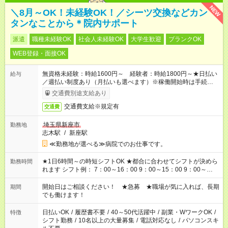
NEW
＼8月～OK！未経験OK！／シーツ交換などカン
タンなことから＊院内サポート
派遣
職種未経験OK
社会人未経験OK
大学生歓迎
ブランクOK
WEB登録・面接OK
無資格未経験：時給1600円～ 経験者：時給1800円～★日払い
給与
／週払い制度あり（月払いも選べます）※稼働開始時は手続き完
了次第のお支払いとなります。
交通費別途支給あり
交通費支給※規定有
交通費
埼玉県新座市
勤務地
志木駅
/
新座駅
≪勤務地が選べる≫病院でのお仕事です。
★1日6時間～の時短シフトOK ★都合に合わせてシフトが決めら
勤務時間
れます シフト例： 7：00～16：00 9：00～15：00 9：00～
18：00 11：00～20：00 など ※Wワークの場合、他のお仕事と
合わせ週40時間超の就業はご案内できません ※法令に基づき、
開始日はご相談ください！ ★急募 ★職場が気に入れば、長期
期間
週20時間以上勤務は社会保険への加入対象となります ※労働者
でも働けます！
派遣法（日雇い派遣の原則禁止）により、短時間・短期間の就
業はご案内が難しい場合があります
日払いOK
/
履歴書不要
/
40～50代活躍中
/
副業・WワークOK
/
特徴
シフト勤務
/
10名以上の大量募集
/
電話対応なし
/
パソコンスキ