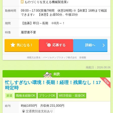
ものづくりを支える機械製造業♪
09:00～17:00(実働7時間 休憩1時間) ※【終業】16時まで相談
勤務時間
できます♪ 【休憩】お昼50分、午後10分
【急募】即日～長期 ※8月～！
期間
履歴書不要
特徴
気になる！
応募する
詳細へ
掲載元企業名
パーソルテンプスタッフ株式会社 首都圏
掲載日：2026.08.06
未読
NEW
忙しすぎない環境！長期！経理！残業なし！17
時定時
派遣
職種未経験OK
ブランクOK
WEB登録・面接OK
時給1650円 月収例 231,000円
給与
交通費別途支給あり