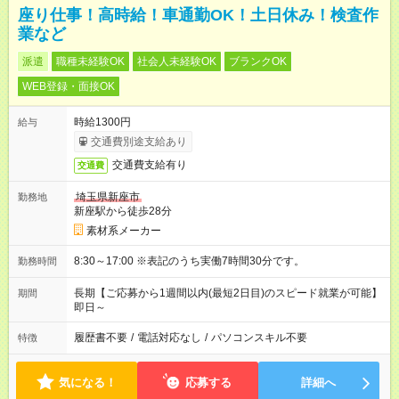
座り仕事！高時給！車通勤OK！土日休み！検査作
業など
派遣
職種未経験OK
社会人未経験OK
ブランクOK
WEB登録・面接OK
時給1300円
給与
交通費別途支給あり
交通費支給有り
交通費
埼玉県新座市
勤務地
新座駅から徒歩28分
素材系メーカー
8:30～17:00 ※表記のうち実働7時間30分です。
勤務時間
長期【ご応募から1週間以内(最短2日目)のスピード就業が可能】
期間
即日～
履歴書不要
/
電話対応なし
/
パソコンスキル不要
特徴
気になる！
応募する
詳細へ