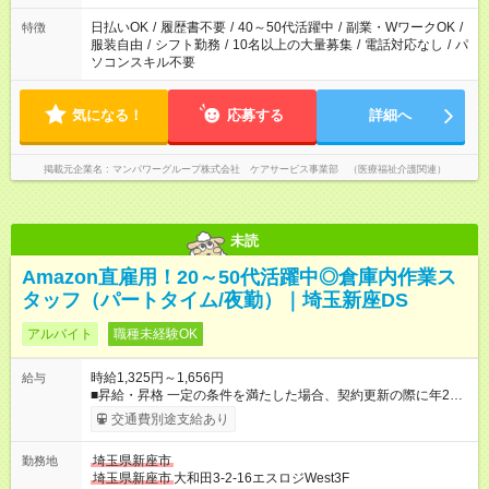
（日雇い派遣の原則禁止）により、短時間・短期間の就業はご
案内が難しい場合があります
日払いOK
/
履歴書不要
/
40～50代活躍中
/
副業・WワークOK
/
特徴
服装自由
/
シフト勤務
/
10名以上の大量募集
/
電話対応なし
/
パ
ソコンスキル不要
気になる！
応募する
詳細へ
掲載元企業名
マンパワーグループ株式会社 ケアサービス事業部 （医療福祉介護関連）
未読
Amazon直雇用！20～50代活躍中◎倉庫内作業ス
タッフ（パートタイム/夜勤）｜埼玉新座DS
アルバイト
職種未経験OK
時給1,325円～1,656円
給与
■昇給・昇格 一定の条件を満たした場合、契約更新の際に年2回
まで昇給の機会があります。 ■正社員登用制度あり ※月末締/翌
交通費別途支給あり
月25日支払い ※時間外手当、別途支給 ※深夜割増賃金 (22:00～
翌5:00までは時給が25%UPします) ☆給与前払い制度有！
埼玉県新座市
勤務地
☆Amazon直雇用で安定して働けます！ 【試用期間】試用期間あ
埼玉県新座市
大和田3-2-16エスロジWest3F
り 試用期間の長さ：1週間 雇用形態、給与は本採用時と同じで