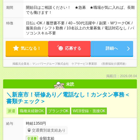
場合、他のお仕事と合わせ週40時間超の就業はご案内できませ
ん ※法令に基づき、週20時間以上勤務は社会保険への加入対象
開始日はご相談ください！ ★急募 ★職場が気に入れば、長期
期間
となります ※労働者派遣法（日雇い派遣の原則禁止）により、
でも働けます！
短時間・短期間の就業はご案内が難しい場合があります
日払いOK
/
履歴書不要
/
40～50代活躍中
/
副業・WワークOK
/
特徴
服装自由
/
シフト勤務
/
10名以上の大量募集
/
電話対応なし
/
パ
ソコンスキル不要
気になる！
応募する
詳細へ
掲載元企業名
マンパワーグループ株式会社 ケアサービス事業部 （医療福祉介護関連）
掲載日：2026.08.04
未読
＼新座市！研修あり／電話なし！カンタン事務＜
書類チェック＞
派遣
職種未経験OK
ブランクOK
WEB登録・面接OK
時給1350円
給与
交通費別途支給あり
全額支給
交通費