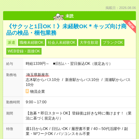
掲載日：2026.08.06
未読
NEW
《サクッと1日OK！》未経験OK＊キッズ向け商
品の検品・梱包業務
派遣
職種未経験OK
社会人未経験OK
大学生歓迎
ブランクOK
WEB登録・面接OK
時給1339円～ ■日払い・翌日振込OK（規定あり）
給与
埼玉県新座市
勤務地
志木駅からバス10分
/
新座駅からバス10分
/
清瀬駅からバス
10分
物流企業
9:00～17:00
勤務時間
【急募＊即日スタートOK】登録後は好きな時に働けます！（業
期間
法に基づく規定あり）
週1日からOK
/
日払いOK
/
履歴書不要
/
40～50代活躍中
/
副
特徴
業・WワークOK
/
パソコンスキル不要