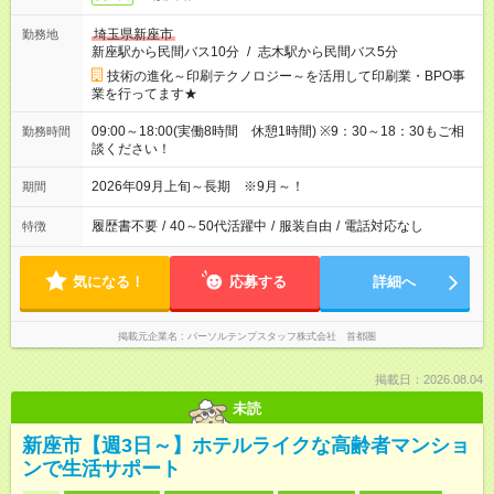
埼玉県新座市
勤務地
新座駅から民間バス10分
/
志木駅から民間バス5分
技術の進化～印刷テクノロジー～を活用して印刷業・BPO事
業を行ってます★
09:00～18:00(実働8時間 休憩1時間) ※9：30～18：30もご相
勤務時間
談ください！
2026年09月上旬～長期 ※9月～！
期間
履歴書不要
/
40～50代活躍中
/
服装自由
/
電話対応なし
特徴
気になる！
応募する
詳細へ
掲載元企業名
パーソルテンプスタッフ株式会社 首都圏
掲載日：2026.08.04
未読
新座市【週3日～】ホテルライクな高齢者マンショ
ンで生活サポート