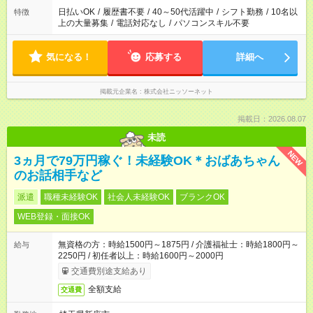
日払いOK
/
履歴書不要
/
40～50代活躍中
/
シフト勤務
/
10名以
特徴
上の大量募集
/
電話対応なし
/
パソコンスキル不要
気になる！
応募する
詳細へ
掲載元企業名
株式会社ニッソーネット
掲載日：2026.08.07
未読
NEW
3ヵ月で79万円稼ぐ！未経験OK＊おばあちゃん
のお話相手など
派遣
職種未経験OK
社会人未経験OK
ブランクOK
WEB登録・面接OK
無資格の方：時給1500円～1875円 / 介護福祉士：時給1800円～
給与
2250円 / 初任者以上：時給1600円～2000円
交通費別途支給あり
全額支給
交通費