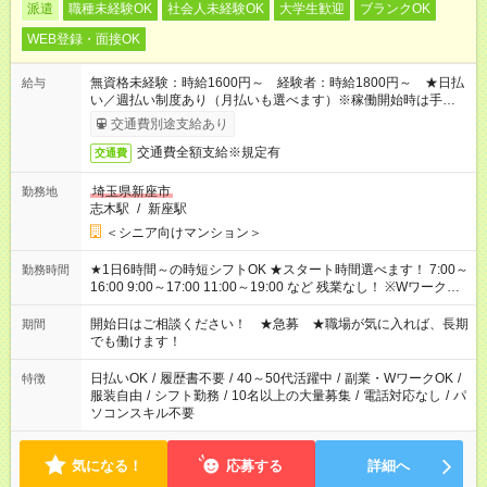
派遣
職種未経験OK
社会人未経験OK
大学生歓迎
ブランクOK
WEB登録・面接OK
無資格未経験：時給1600円～ 経験者：時給1800円～ ★日払
給与
い／週払い制度あり（月払いも選べます）※稼働開始時は手続き
完了次第のお支払いとなります。
交通費別途支給あり
交通費全額支給※規定有
交通費
埼玉県新座市
勤務地
志木駅
/
新座駅
＜シニア向けマンション＞
★1日6時間～の時短シフトOK ★スタート時間選べます！ 7:00～
勤務時間
16:00 9:00～17:00 11:00～19:00 など 残業なし！ ※Wワークの
場合、他のお仕事と合わせ週40時間超の就業はご案内できませ
ん ※法令に基づき、週20時間以上勤務は社会保険への加入対象
開始日はご相談ください！ ★急募 ★職場が気に入れば、長期
期間
となります ※労働者派遣法（日雇い派遣の原則禁止）により、
でも働けます！
短時間・短期間の就業はご案内が難しい場合があります
日払いOK
/
履歴書不要
/
40～50代活躍中
/
副業・WワークOK
/
特徴
服装自由
/
シフト勤務
/
10名以上の大量募集
/
電話対応なし
/
パ
ソコンスキル不要
気になる！
応募する
詳細へ