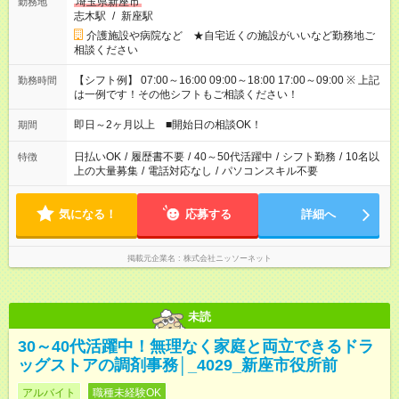
埼玉県新座市
勤務地
志木駅
/
新座駅
介護施設や病院など ★自宅近くの施設がいいなど勤務地ご
相談ください
【シフト例】 07:00～16:00 09:00～18:00 17:00～09:00 ※ 上記
勤務時間
は一例です！その他シフトもご相談ください！
即日～2ヶ月以上 ■開始日の相談OK！
期間
日払いOK
/
履歴書不要
/
40～50代活躍中
/
シフト勤務
/
10名以
特徴
上の大量募集
/
電話対応なし
/
パソコンスキル不要
気になる！
応募する
詳細へ
掲載元企業名
株式会社ニッソーネット
未読
30～40代活躍中！無理なく家庭と両立できるドラ
ッグストアの調剤事務│_4029_新座市役所前
アルバイト
職種未経験OK