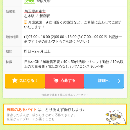
全額支給
交通費
埼玉県新座市
勤務地
志木駅
/
新座駅
介護施設 ★自宅近くの施設など、ご希望に合わせてご紹介
いたします！
(1)07:00～16:00 (2)09:00～18:00 (3)17:00～09:00 ※ 上記は一
勤務時間
例です！その他シフトもご相談ください！
即日～2ヶ月以上
期間
日払いOK
/
履歴書不要
/
40～50代活躍中
/
シフト勤務
/
10名以
特徴
上の大量募集
/
電話対応なし
/
パソコンスキル不要
気になる！
応募する
詳細へ
掲載元企業名
株式会社ニッソーネット
興味のあるバイト
は、とりあえず保存しよう♪
保存した求人は、後からまとめて応募できるよ。
企業からアプローチが届くことも！