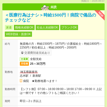
掲載日：2026.08.07
未読
NEW
＜医療行為はナシ＞時給1500円！病院で備品の
チェックなど
派遣
職種未経験OK
社会人未経験OK
ブランクOK
WEB登録・面接OK
無資格の方：時給1500円～1875円 / 介護福祉士：時給1800円～
給与
2250円 / 初任者以上：時給1600円～2000円
交通費別途支給あり
全額支給
交通費
25～30万円
月収例
埼玉県新座市
勤務地
志木駅
/
新座駅
病院 ★勤務地選べます！
【シフト例】 07:00～16:00 09:00～18:00 17:00～09:00 ※ 上記
勤務時間
は一例です！その他シフトもご相談ください！
即日～2ヶ月以上
期間