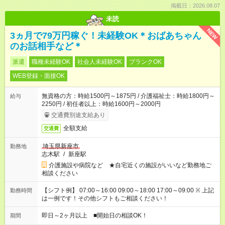
掲載日：2026.08.07
未読
NEW
3ヵ月で79万円稼ぐ！未経験OK＊おばあちゃん
のお話相手など＊
派遣
職種未経験OK
社会人未経験OK
ブランクOK
WEB登録・面接OK
無資格の方：時給1500円～1875円 / 介護福祉士：時給1800円～
給与
2250円 / 初任者以上：時給1600円～2000円
交通費別途支給あり
全額支給
交通費
埼玉県新座市
勤務地
志木駅
/
新座駅
介護施設や病院など ★自宅近くの施設がいいなど勤務地ご
相談ください
【シフト例】 07:00～16:00 09:00～18:00 17:00～09:00 ※ 上記
勤務時間
は一例です！その他シフトもご相談ください！
即日～2ヶ月以上 ■開始日の相談OK！
期間