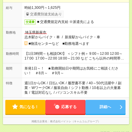
時給1,300円～1,625円
給与
交通費別途支給あり
■ 交通費規定内支給 ※派遣先による
交通費
埼玉県新座市
勤務地
志木駅からバイク・車
/
新座駅からバイク・車
■物流センターなど ■勤務地選べます
【1日3時間～も相談OK!】 ＜シフト例＞ 9:00～12:00 12:00～
勤務時間
17:00 17:00～22:00 18:00～21:00 など こちら以外の時間帯も
お気軽にご相談ください！
単発1日～！ ★勤務開始日や期間はお気軽にご相談くださ
期間
い！ ＃8月～ ＃9月～
週1日からOK
/
日払いOK
/
履歴書不要
/
40～50代活躍中
/
副
特徴
業・WワークOK
/
服装自由
/
シフト勤務
/
10名以上の大量募
集
/
電話対応なし
/
パソコンスキル不要
気になる！
応募する
詳細へ
掲載元企業名
株式会社バイトレ（キャムコムグループ）