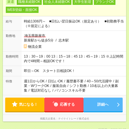
派遣
職種未経験OK
社会人未経験OK
大学生歓迎
ブランクOK
WEB登録・面接OK
時給1306円～ ■日払い翌日振込OK（規定あり） ■初勤務手当
給与
（※規定による）
埼玉県新座市
勤務地
新座駅から徒歩5分
/
志木駅
物流企業
13：30～19：00 13：15～18：45 13：45～19：15 ※上記時間
勤務時間
内で4時間～相談OKです！
即日～OK スタート日相談OK！
期間
週1日からOK
/
日払いOK
/
履歴書不要
/
40～50代活躍中
/
副
特徴
業・WワークOK
/
服装自由
/
シフト勤務
/
10名以上の大量募
集
/
電話対応なし
/
パソコンスキル不要
気になる！
応募する
詳細へ
掲載元企業名
テイケイトレード株式会社