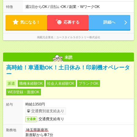
の間で8時間勤務（休憩時間は法定通り） ※週1日～OK ／ 夜勤
なし ＊＊ 勤務時間例 ＊＊ ■8時から17時 ■9時から18時 ■10
週1日からOK / 日払いOK / 副業・WワークOK
特徴
時から19時 ■12時から21時 など ※訪問先により変動 ※曜日固
定（毎週同じ曜日勤務）
気になる！
応募する
詳細へ
掲載元企業名
ユースタイルラボラトリー株式会社
未読
高時給！車通勤OK！土日休み！印刷機オペレータ
ー
派遣
職種未経験OK
社会人未経験OK
ブランクOK
WEB登録・面接OK
時給1350円
給与
交通費別途支給あり
交通費支給有り
交通費
埼玉県新座市
勤務地
新座駅から車7分