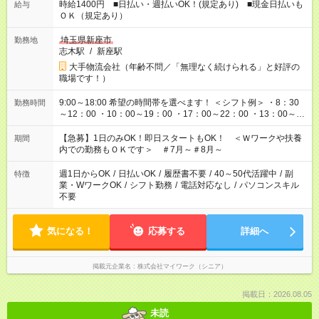
時給1400円 ■日払い・週払いOK！(規定あり) ■現金日払いも
給与
ＯＫ（規定あり）
埼玉県新座市
勤務地
志木駅
/
新座駅
大手物流会社（年齢不問／「無理なく続けられる」と好評の
職場です！）
9:00～18:00 希望の時間帯を選べます！ ＜シフト例＞ ・8：30
勤務時間
～12：00 ・10：00～19：00 ・17：00～22：00 ・13：00～
22：00 ・22：00～翌6：00 など
【急募】1日のみOK！即日スタートもOK！ ＜Ｗワークや扶養
期間
内での勤務もＯＫです＞ ＃7月～＃8月～
週1日からOK
/
日払いOK
/
履歴書不要
/
40～50代活躍中
/
副
特徴
業・WワークOK
/
シフト勤務
/
電話対応なし
/
パソコンスキル
不要
気になる！
応募する
詳細へ
掲載元企業名
株式会社マイワーク（シニア）
掲載日：2026.08.05
未読