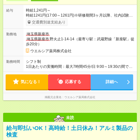
時給1,241円～
給与
時給1241円(17:00～1261円)※研修期間3ヶ月以降、社内試験に
よる更新判定あり 社内試験合格後、時給＋50～100円の昇給あ
交通費別途支給あり
り （大学生は＋20円） 試用期間あり：入社日から3ヶ月間／本
採用と待遇は変わりません。 【試用期間】試用期間あり 試用期
埼玉県新座市
勤務地
間の長さ：3ヶ月 雇用形態、給与は本採用時と同じです。
埼玉県新座市
野火止1-14-14（最寄り駅：武蔵野線「新座駅」徒
歩20分）
ウエルシア薬局株式会社
シフト制
勤務時間
1日あたりの実働時間：最大7時間45分/日 9:00～19:30の間で1
日7.75時間の勤務 ☆週5日の勤務 ※勤務曜日応相談 ☆未経験・
無資格可
気になる！
応募する
詳細へ
掲載元企業名
ウエルシア薬局株式会社
未読
給与即払いOK！高時給！土日休み！アルミ製品の
検査