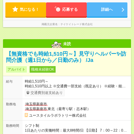
気になる！
応募する
詳細へ
掲載元企業名
テイケイトレード株式会社
未読
【無資格でも時給1,510円～】見守りヘルパー✨訪
問介護（週1日から／日勤のみ） /Ja
アルバイト
職種未経験OK
時給1,510円～
給与
時給1,510円以上 ※交通費一部支給（既定あり） ※経験・能力を
考慮して決定します 【収入例】 週1回勤務の場合：1,510円×8時
交通費別途支給あり
間×4回=4万8,320円 週3回勤務の場合：1,510円×8時間×12回
=14万4,960円 週5回勤務の場合：1,510円×8時間×20回=24万
埼玉県新座市
勤務地
1,600円 【試用期間】試用期間あり 試用期間の長さ：2ヶ月
埼玉県新座市
東北（最寄り駅：志木駅）
※ 雇用形態と給与に、本採用時と異なる部分があります。 雇用
形態：本採用時と同じです。 給与：時給 1,150円以上
ユースタイルラボラトリー株式会社
シフト制
勤務時間
1日あたりの実働時間：最大8時間/日 【日勤】 7：00～22：00