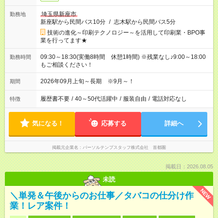
埼玉県新座市
勤務地
新座駅から民間バス10分
/
志木駅から民間バス5分
技術の進化～印刷テクノロジー～を活用して印刷業・BPO事
業を行ってます★
09:30～18:30(実働8時間 休憩1時間) ※残業なし♪9:00～18:00
勤務時間
もご相談ください！
2026年09月上旬～長期 ※9月～！
期間
履歴書不要
/
40～50代活躍中
/
服装自由
/
電話対応なし
特徴
気になる！
応募する
詳細へ
掲載元企業名
パーソルテンプスタッフ株式会社 首都圏
掲載日：2026.08.05
未読
NEW
＼単発＆午後からのお仕事／タバコの仕分け作
業！レア案件！