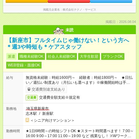
掲載元企業名
株式会社テクノ・サービス
掲載日：2026.08.04
未読
【新座市】フルタイムじゃ働けない！という方へ
＊週3や時短も＊ケアスタッフ
派遣
職種未経験OK
社会人未経験OK
大学生歓迎
ブランクOK
WEB登録・面接OK
無資格未経験：時給1600円～ 経験者：時給1800円～ ★日払
給与
い／週払い制度あり（月払いも選べます）※稼働開始時は手続き
完了次第のお支払いとなります。
交通費別途支給あり
交通費全額支給※規定有
交通費
埼玉県新座市
勤務地
志木駅
/
新座駅
＜シニア向けマンション＞
★1日6時間～の時短シフトOK ★スタート時間選べます！ 7:00～
勤務時間
16:00 9:00～17:00 11:00～19:00 など 残業なし！ ※Wワークの