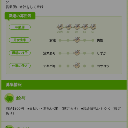
or
営業所に来社をして登録
職場の雰囲気
年齢層
20代
30
40
50
60
男女比率
女性
男性
職場の様子
活気あり
しずか
仕事の仕方
テキパキ
コツコツ
募集情報
給与
時給1300円 ■日払い・週払いOK！(規定あり) ■現金日払いもＯＫ（規定
あり）