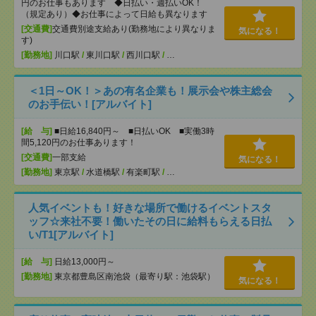
円のお仕事もあります ◆日払い・週払いOK！
（規定あり）◆お仕事によって日給も異なります
[交通費]
交通費別途支給あり(勤務地により異なりま
気になる！
す)
[勤務地]
川口駅
/
東川口駅
/
西川口駅
/
…
＜1日～OK！＞あの有名企業も！展示会や株主総会
のお手伝い！[アルバイト]
[給 与]
■日給16,840円～ ■日払いOK ■実働3時
間5,120円のお仕事あります！
[交通費]
一部支給
気になる！
[勤務地]
東京駅
/
水道橋駅
/
有楽町駅
/
…
人気イベントも！好きな場所で働けるイベントスタ
ッフ☆来社不要！働いたその日に給料もらえる日払
い/T1[アルバイト]
[給 与]
日給13,000円～
[勤務地]
東京都豊島区南池袋（最寄り駅：池袋駅）
気になる！