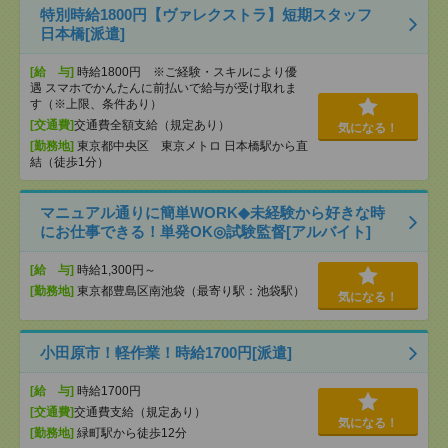
特別時給1800円【ヴァレクストラ】短期スタッフ
日本橋[派遣]
[給 与]
時給1800円 ※ご経験・スキルにより優
遇 スマホでかんたんに前払いで給与が受け取れま
す（※上限、条件あり）
[交通費]
交通費全額支給（規定あり）
気になる！
[勤務地]
東京都中央区 東京メトロ 日本橋駅から直
結（徒歩1分）
マニュアル通りに簡単WORK◆未経験から好きな時
にお仕事できる！単発OK◎試験監督[アルバイト]
[給 与]
時給1,300円～
[勤務地]
東京都豊島区南池袋（最寄り駅：池袋駅）
気になる！
小田原市！軽作業！時給1700円[派遣]
[給 与]
時給1700円
[交通費]
交通費支給（規定あり）
気になる！
[勤務地]
緑町駅から徒歩12分