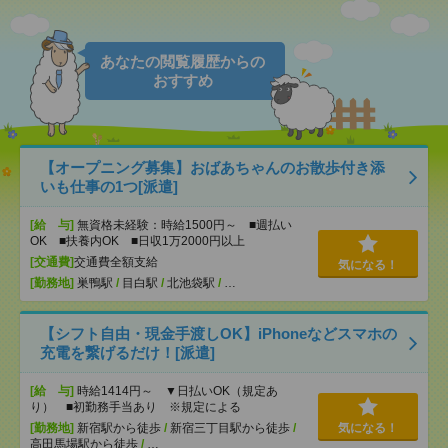
あなたの閲覧履歴からの
おすすめ
【オープニング募集】おばあちゃんのお散歩付き添
いも仕事の1つ[派遣]
[給 与]
無資格未経験：時給1500円～ ■週払い
OK ■扶養内OK ■日収1万2000円以上
[交通費]
交通費全額支給
気になる！
[勤務地]
巣鴨駅
/
目白駅
/
北池袋駅
/
…
【シフト自由・現金手渡しOK】iPhoneなどスマホの
充電を繋げるだけ！[派遣]
[給 与]
時給1414円～ ▼日払いOK（規定あ
り） ■初勤務手当あり ※規定による
[勤務地]
新宿駅から徒歩
/
新宿三丁目駅から徒歩
/
気になる！
高田馬場駅から徒歩
/
…