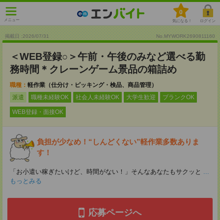
0
メニュー
気になる！
ログイン
掲載日 :2026
/
07
/
31
No.MYWORK2690811160
＜WEB登録○＞午前・午後のみなど選べる勤
務時間＊クレーンゲーム景品の箱詰め
職種：
軽作業（仕分け・ピッキング・検品、商品管理）
派遣
職種未経験OK
社会人未経験OK
大学生歓迎
ブランクOK
WEB登録・面接OK
負担が少なめ！“しんどくない”軽作業多数ありま
す！
「お小遣い稼ぎたいけど、時間がない！」そんなあなたもサクッと
...
もっとみる
応募ページへ