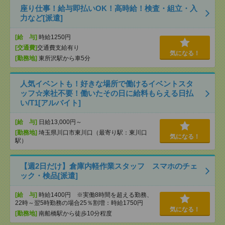
座り仕事！給与即払いOK！高時給！検査・組立・入
力など[派遣]
[給 与]
時給1250円
[交通費]
交通費支給有り
気になる！
[勤務地]
東所沢駅から車5分
人気イベントも！好きな場所で働けるイベントスタ
ッフ☆来社不要！働いたその日に給料もらえる日払
い/T1[アルバイト]
[給 与]
日給13,000円～
[勤務地]
埼玉県川口市東川口（最寄り駅：東川口
気になる！
駅）
【週2日だけ】倉庫内軽作業スタッフ スマホのチェ
ック・検品[派遣]
[給 与]
時給1400円 ※実働8時間を超える勤務、
22時～翌5時勤務の場合25％割増：時給1750円
気になる！
[勤務地]
南船橋駅から徒歩10分程度