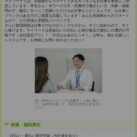
マイワークでは、未経験からスタートできるカンタンなお仕事を豊富にご用
意しています。学生さん・Ｗワークの方・扶養内で働きたい方…年齢・経験
問わず、幅広い方々にご活躍いただけるお仕事もりだくさんです。お仕事に
ブランクのある方のご就業も応援しています！みんな未経験からのスタート
なので、どの現場も雰囲気バツグンです。
さらに物流関係は仕事そのものがシンプルだから、すぐに始められて、すぐ
に稼げます。マイワークは現金払いの日払いと銀行振込の週払いの選択が可
能です（当社規定アリ）！「今月はお金がピンチ！」な時も、助かる嬉しい
システムです。お気軽にお問い合わせください！
20～40代のスタッフが活躍中！一緒に働い
て、お給料を貰って、毎日を充実させるチャ
ンス！
待遇・福利厚生
・日払い・週払い選択可能（当社規定あり）