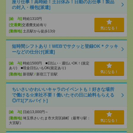
座り仕事！高時給！土日休み！日勤のお仕事！製品
の封入・梱包[派遣]
[給 与]
時給1310円
[交通費]
交通費支給有り
気になる！
[勤務地]
土呂駅から徒歩13分
短時間シフトあり！WEBでサクッと登録OK＊クッキ
ーなどの仕分け[派遣]
[給 与]
時給1500円 ■日払い・週払いOK！(規定
あり) ■現金日払いもOK(規定あり)
気になる！
[勤務地]
新宿駅
/
新宿三丁目駅
ちいさいかわいいキャラのイベントも！好きな場所
で働ける☆来社不要！働いたその日に給料もらえる
◎/T1[アルバイト]
[給 与]
日給13,000円～
[勤務地]
埼玉県さいたま市大宮区錦町（最寄り駅：
気になる！
大宮駅）