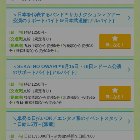
＜日本を代表するバンド＊サカナクション＞ツアー
公演のサポートバイト＠日本武道館[アルバイト]
[給 与]
時給1250円～
[交通費]
支給（規定有り）
気になる！
[勤務地]
九段下駅から徒歩5分
/
竹橋駅から徒歩10
分
/
神保町駅から徒歩15分
/
…
＜SEKAI NO OWARI＊8月15日・16日＞ドーム公演
のサポートバイト[アルバイト]
[給 与]
時給1250円～
[交通費]
支給（規定有り）
気になる！
[勤務地]
後楽園駅から徒歩5分
/
水道橋駅から徒歩5
分
/
春日(東京都)駅から徒歩7分
＼単発＆日払いOK／エンタメ系のイベントスタッフ
＊日給1.5万～[派遣]
[給 与]
日給1万5000円～※実働5時間で日給7000