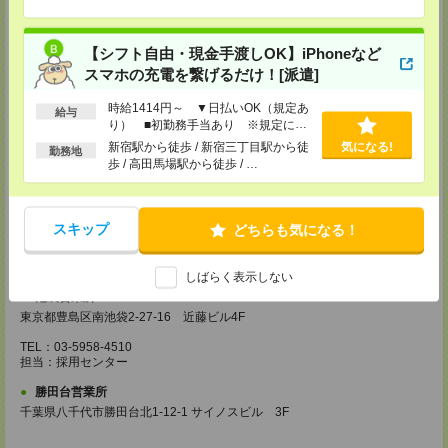
錦糸町営業所
東京都墨田区江東橋４－１９－３ 錦糸町ミハマビル 3階
【シフト自由・現金手渡しOK】iPhoneなど
TEL：03-5669-4522
スマホの充電を繋げるだけ！[派遣]
担当：採用センター
新宿営業所
時給1414円～ ▼日払いOK（規定あ
給与
り） ■初勤務手当あり ※規定によ
〒160－0023
る
新宿区西新宿1-8-1
新宿駅から徒歩 / 新宿三丁目駅から徒
気になる!
勤務地
新宿ビルディング5Ｆ
歩 / 高田馬場駅から徒歩 / …
TEL：03-6911-4510
担当：採用センター
立川営業所
スキップ
どちらも気になる！
東京都立川市曙町2-31-15 日住金立川ビル3F
TEL：042-540-7331
担当：採用センター
しばらく表示しない
池袋営業所
東京都豊島区南池袋2-27-16 近藤ビル4F
TEL：03-5958-4510
担当：採用センター
勝田台営業所
千葉県八千代市勝田台北1-12-1 サイノスビル 3F