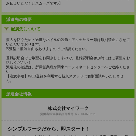
お伝えいただくとスムーズです♪】
派遣先の概要
配属先について
混入を防ぐため・過度なネイルの装飾・アクセサリー類は原則禁止にさせて
いただいております。
※髪型・服装自由もありますのでご相談ください。
登録説明会でご希望をお聞きしますので、登録説明会参加時にはご要望をお
話しください！
派遣先の確認は、所属営業所か関東コーディネートセンターへご連絡くださ
い
【注意事項】WEB登録を利用する新規スタッフは個別面談をいたしませ
ん。
派遣会社情報
株式会社マイワーク
労働者派遣事業許可番号:般）13-070511
シンプルワークだから、即スタート！