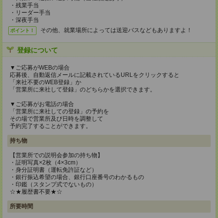
・残業手当
・リーダー手当
・深夜手当
その他、就業場所によっては送迎バスなどもありますよ！
ポイント！
登録について
▼ご応募がWEBの場合
応募後、自動返信メールに記載されているURLをクリックすると
「来社不要のWEB登録」か
「営業所に来社して登録」のどちらかを選択できます。
▼ご応募がお電話の場合
「営業所に来社しての登録」の予約を
その場で営業所及び日時を調整して
予約完了することができます。
持ち物
【営業所での説明会参加の持ち物】
・証明写真×2枚（4×3cm）
・身分証明書（運転免許証など）
・銀行振込希望の場合、銀行口座番号のわかるもの
・印鑑（スタンプ式でないもの）
☆★履歴書不要★☆
所要時間