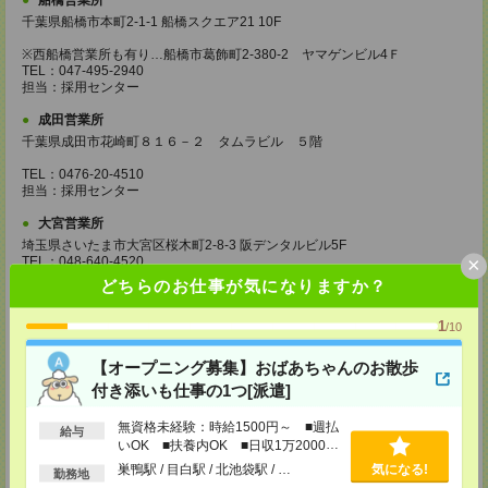
船橋営業所
千葉県船橋市本町2-1-1 船橋スクエア21 10F
※西船橋営業所も有り…船橋市葛飾町2-380-2 ヤマゲンビル4Ｆ
TEL：047-495-2940
担当：採用センター
成田営業所
千葉県成田市花崎町８１６－２ タムラビル ５階
TEL：0476-20-4510
担当：採用センター
大宮営業所
埼玉県さいたま市大宮区桜木町2-8-3 阪デンタルビル5F
×
TEL：048-640-4520
担当：採用センター
どちらのお仕事が気になりますか？
東松山営業所
1
/10
埼玉県松山市箭弓町1-6-1 ZONA1 3F
※川越営業所もあり…埼玉県川越市脇田本町11-1 川越シティービル6F
【オープニング募集】おばあちゃんのお散歩
TEL：0493-21-4510
付き添いも仕事の1つ[派遣]
担当：採用センター
無資格未経験：時給1500円～ ■週払
越谷営業所
給与
いOK ■扶養内OK ■日収1万2000円
埼玉県越谷市南越谷1-16-8 イーストサンビル5 5F
以上
TEL：048-990-4510
巣鴨駅 / 目白駅 / 北池袋駅 / …
気になる!
勤務地
担当：採用センター