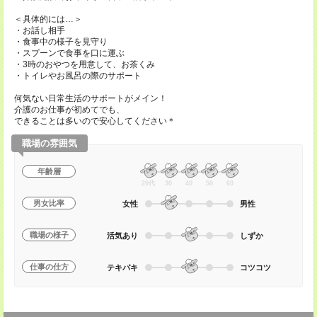
＜具体的には…＞
・お話し相手
・食事中の様子を見守り
・スプーンで食事を口に運ぶ
・3時のおやつを用意して、お茶くみ
・トイレやお風呂の際のサポート
何気ない日常生活のサポートがメイン！
介護のお仕事が初めてでも、
できることは多いので安心してください＊
職場の雰囲気
年齢層
20代
30
40
50
60
男女比率
女性
男性
職場の様子
活気あり
しずか
仕事の仕方
テキパキ
コツコツ