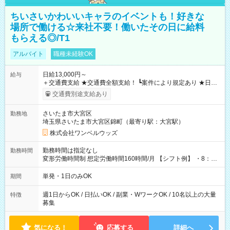
ちいさいかわいいキャラのイベントも！好きな
場所で働ける☆来社不要！働いたその日に給料
もらえる◎/T1
アルバイト
職種未経験OK
日給13,000円～
給与
＋交通費支給 ★交通費全額支給！ ┗案件により規定あり ★日払
いOK！（規定あり） ┗働いたその日に現金GET♪ お仕事後はコ
交通費別途支給あり
ンビニATMから 日払い分を引き落とせます！ 【試用期間】試
用期間なし
さいたま市大宮区
勤務地
埼玉県さいたま市大宮区錦町（最寄り駅：大宮駅）
株式会社ワンベルウッズ
勤務時間は指定なし
勤務時間
変形労働時間制 想定労働時間160時間/月 【シフト例】 ・8：00
～21：00
単発・1日のみOK
期間
週1日からOK / 日払いOK / 副業・WワークOK / 10名以上の大量
特徴
募集
気になる！
応募する
詳細へ