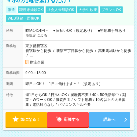
マホの充電を繋げるだけ！
派遣
職種未経験OK
社会人未経験OK
大学生歓迎
ブランクOK
WEB登録・面接OK
時給1414円～ ▼日払いOK（規定あり） ■初勤務手当あり
給与
※規定による
東京都新宿区
勤務地
新宿駅から徒歩
/
新宿三丁目駅から徒歩
/
高田馬場駅から徒歩
/
…
物流企業
9:00～18:00
勤務時間
即日～OK！ 1日～働けます＾＾（規定あり）
期間
週1日からOK
/
日払いOK
/
履歴書不要
/
40～50代活躍中
/
副
特徴
業・WワークOK
/
服装自由
/
シフト勤務
/
10名以上の大量募
集
/
電話対応なし
/
パソコンスキル不要
気になる！
応募する
詳細へ