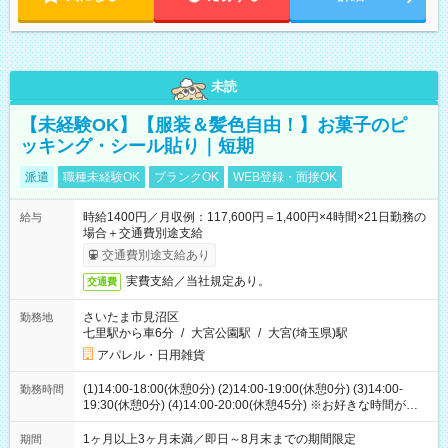
未読
【未経験OK】【服装＆髪色自由！】お菓子のピ
ッキング・シール貼り｜短期
派遣
職種未経験OK
ブランクOK
WEB登録・面接OK
時給1400円／月収例：117,600円＝1,400円×4時間×21日勤務の
給与
場合＋交通費別途支給
交通費別途支給あり
実費支給／当社規定あり。
交通費
さいたま市見沼区
勤務地
七里駅から車6分
/
大宮公園駅
/
大宮(埼玉県)駅
アパレル・日用雑貨
(1)14:00-18:00(休憩0分) (2)14:00-19:00(休憩0分) (3)14:00-
勤務時間
19:30(休憩0分) (4)14:00-20:00(休憩45分) ※お好きな時間が選べ
ます
1ヶ月以上3ヶ月未満／即日～8月末までの期間限定
期間