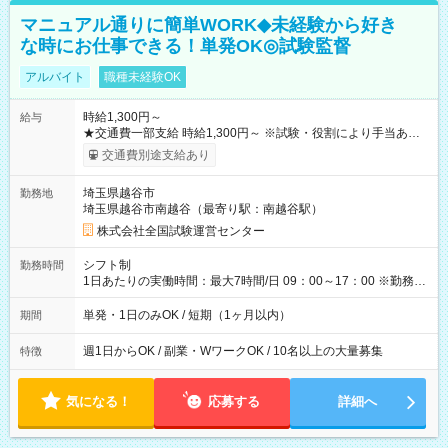
マニュアル通りに簡単WORK◆未経験から好き
な時にお仕事できる！単発OK◎試験監督
アルバイト
職種未経験OK
時給1,300円～
給与
★交通費一部支給 時給1,300円～ ※試験・役割により手当あり
※勤務回数により昇給あり 【即給（前払い）オプションあ
交通費別途支給あり
り！】 希望される場合、勤務から1週間ほどで給与の一部を受け
取れます。 ※手数料418円がかかります。 【過去試験日の収入
埼玉県越谷市
勤務地
例】 ・河合塾模擬試験 8:30～17:30（休憩1時間） 時給1,300円
埼玉県越谷市南越谷（最寄り駅：南越谷駅）
×8時間＝日収10,400円＋交通費 ※当日の役割により時給＋100
円の場合あり ・国家試験 7:00～13:30（休憩なし） 時給1,300
株式会社全国試験運営センター
円（役割手当＋100円）×6時間＝日収8,400円＋交通費 【試用期
間】試用期間なし
シフト制
勤務時間
1日あたりの実働時間：最大7時間/日 09：00～17：00 ※勤務時
間は 試験により異なります。
単発・1日のみOK / 短期（1ヶ月以内）
期間
週1日からOK / 副業・WワークOK / 10名以上の大量募集
特徴
気になる！
応募する
詳細へ