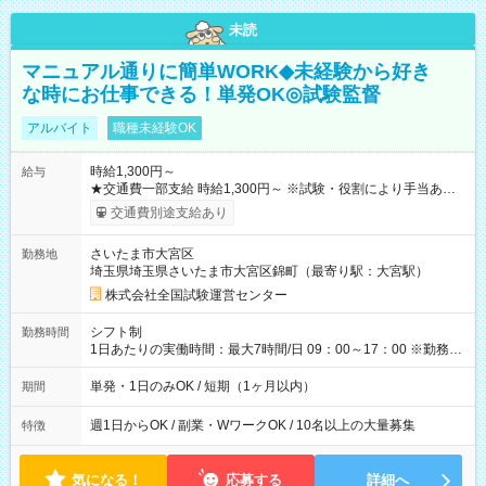
未読
マニュアル通りに簡単WORK◆未経験から好き
な時にお仕事できる！単発OK◎試験監督
アルバイト
職種未経験OK
時給1,300円～
給与
★交通費一部支給 時給1,300円～ ※試験・役割により手当あり
※勤務回数により昇給あり 【即給（前払い）オプションあ
交通費別途支給あり
り！】 希望される場合、勤務から1週間ほどで給与の一部を受け
取れます。 ※手数料418円がかかります。 【過去試験日の収入
さいたま市大宮区
勤務地
例】 ・河合塾模擬試験 8:30～17:30（休憩1時間） 時給1,300円
埼玉県埼玉県さいたま市大宮区錦町（最寄り駅：大宮駅）
×8時間＝日収10,400円＋交通費 ※当日の役割により時給＋100
円の場合あり ・国家試験 7:00～13:30（休憩なし） 時給1,300
株式会社全国試験運営センター
円（役割手当＋100円）×6時間＝日収8,400円＋交通費 【試用期
間】試用期間なし
シフト制
勤務時間
1日あたりの実働時間：最大7時間/日 09：00～17：00 ※勤務時
間は 試験により異なります。
単発・1日のみOK / 短期（1ヶ月以内）
期間
週1日からOK / 副業・WワークOK / 10名以上の大量募集
特徴
気になる！
応募する
詳細へ