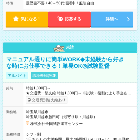
履歴書不要
/
40～50代活躍中
/
服装自由
特徴
気になる！
応募する
詳細へ
未読
マニュアル通りに簡単WORK◆未経験から好き
な時にお仕事できる！単発OK◎試験監督
アルバイト
職種未経験OK
時給1,300円～
給与
★交通費一部支給 時給1,300円～ ※試験・役割により手当あり
※勤務回数により昇給あり 【即給（前払い）オプションあ
交通費別途支給あり
り！】 希望される場合、勤務から1週間ほどで給与の一部を受け
取れます。 ※手数料418円がかかります。 【過去試験日の収入
埼玉県川越市
勤務地
例】 ・河合塾模擬試験 8:30～17:30（休憩1時間） 時給1,300円
埼玉県川越市脇田町（最寄り駅：川越駅）
×8時間＝日収10,400円＋交通費 ※当日の役割により時給＋100
円の場合あり ・国家試験 7:00～13:30（休憩なし） 時給1,300
株式会社全国試験運営センター
円（役割手当＋100円）×6時間＝日収8,400円＋交通費 【試用期
間】試用期間なし
シフト制
勤務時間
1日あたりの実働時間：最大7時間/日 09：00～17：00 ※勤務時