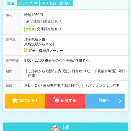
派遣
ブランクOK
WEB登録・面接OK
時給1250円
給与
交通費別途支給あり
交通費支給有り
交通費
埼玉県所沢市
勤務地
東所沢駅から車5分
電子・機械系メーカー
9:00～17:00 ※表記のうち実働7時間です。
勤務時間
【ご応募から1週間以内(最短2日目)のスピード就業が可能】即日
期間
～長期
日払いOK
/
履歴書不要
/
電話対応なし
/
パソコンスキル不要
特徴
気になる！
応募する
詳細へ
未読