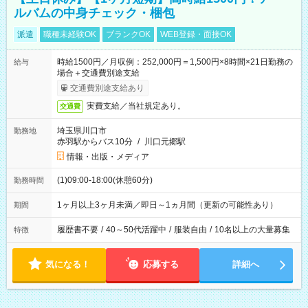
ルバムの中身チェック・梱包
派遣
職種未経験OK
ブランクOK
WEB登録・面接OK
時給1500円／月収例：252,000円＝1,500円×8時間×21日勤務の
給与
場合＋交通費別途支給
交通費別途支給あり
実費支給／当社規定あり。
交通費
埼玉県川口市
勤務地
赤羽駅からバス10分
/
川口元郷駅
情報・出版・メディア
(1)09:00-18:00(休憩60分)
勤務時間
1ヶ月以上3ヶ月未満／即日～1ヵ月間（更新の可能性あり）
期間
履歴書不要
/
40～50代活躍中
/
服装自由
/
10名以上の大量募集
特徴
気になる！
応募する
詳細へ