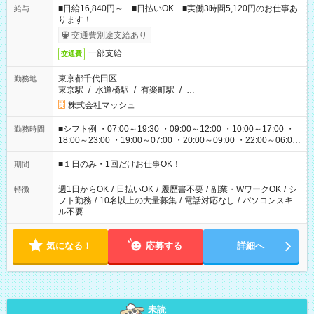
■日給16,840円～ ■日払いOK ■実働3時間5,120円のお仕事あ
給与
ります！
交通費別途支給あり
一部支給
交通費
東京都千代田区
勤務地
東京駅
/
水道橋駅
/
有楽町駅
/
…
株式会社マッシュ
■シフト例 ・07:00～19:30 ・09:00～12:00 ・10:00～17:00 ・
勤務時間
18:00～23:00 ・19:00～07:00 ・20:00～09:00 ・22:00～06:00
etc ★最短で3時間で5,120円のお仕事から 15時間で2万円近く稼
げるお仕事も！ ご希望のお時間に合わせてご紹介！ ※シフトは
■１日のみ・1回だけお仕事OK！
期間
現場によって異なります。 ※勿論、休憩時間はあるのでご安心
ください！
週1日からOK
/
日払いOK
/
履歴書不要
/
副業・WワークOK
/
シ
特徴
フト勤務
/
10名以上の大量募集
/
電話対応なし
/
パソコンスキ
ル不要
気になる！
応募する
詳細へ
未読