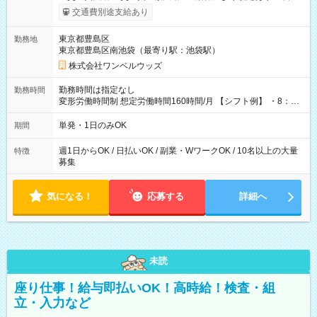
いOK！（規定あり） ┗働いたその日に現金GET♪ お仕事後はコ
交通費別途支給あり
ンビニATMから 日払い分を引き落とせます！ 【試用期間】試
用期間なし
東京都豊島区
勤務地
東京都豊島区南池袋（最寄り駅：池袋駅）
株式会社ワンベルウッズ
勤務時間は指定なし
勤務時間
変形労働時間制 想定労働時間160時間/月 【シフト例】 ・8：00
～21：00
単発・1日のみOK
期間
週1日からOK / 日払いOK / 副業・WワークOK / 10名以上の大量
特徴
募集
気になる！
応募する
詳細へ
未読
座り仕事！給与即払いOK！高時給！検査・組
立・入力など