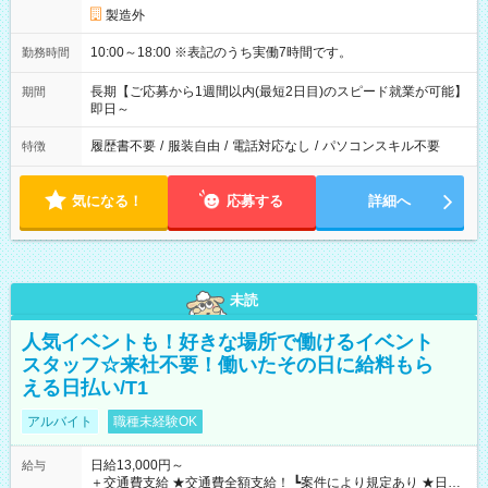
製造外
10:00～18:00 ※表記のうち実働7時間です。
勤務時間
長期【ご応募から1週間以内(最短2日目)のスピード就業が可能】
期間
即日～
履歴書不要
/
服装自由
/
電話対応なし
/
パソコンスキル不要
特徴
気になる！
応募する
詳細へ
未読
人気イベントも！好きな場所で働けるイベント
スタッフ☆来社不要！働いたその日に給料もら
える日払い/T1
アルバイト
職種未経験OK
日給13,000円～
給与
＋交通費支給 ★交通費全額支給！ ┗案件により規定あり ★日払