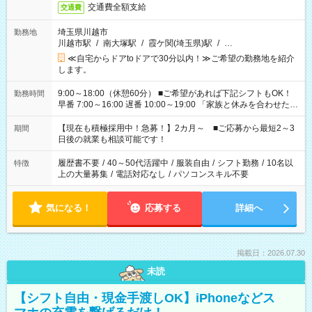
交通費全額支給
交通費
埼玉県川越市
勤務地
川越市駅
/
南大塚駅
/
霞ケ関(埼玉県)駅
/
…
≪自宅からドアtoドアで30分以内！≫ご希望の勤務地を紹介
します。
9:00～18:00（休憩60分） ■ご希望があれば下記シフトもOK！
勤務時間
早番 7:00～16:00 遅番 10:00～19:00 「家族と休みを合わせた
い」 「余裕を持って夕飯の準備がしたい」 「できれば残業はし
たくない」 など、ご希望を教えてくださいね。 ※Wワーク希望
【現在も積極採用中！急募！】2カ月～ ■ご応募から最短2～3
期間
の方へ 今ご覧のお仕事で希望する勤務時間と、もう1つのお仕事
日後の就業も相談可能です！
の勤務時間。 合計で週40時間を超える場合は応募できません。
履歴書不要
/
40～50代活躍中
/
服装自由
/
シフト勤務
/
10名以
特徴
上の大量募集
/
電話対応なし
/
パソコンスキル不要
気になる！
応募する
詳細へ
掲載日：2026.07.30
未読
【シフト自由・現金手渡しOK】iPhoneなどス