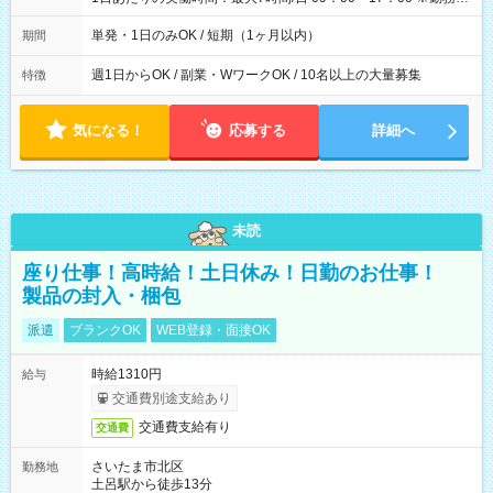
間は 試験により異なります。
単発・1日のみOK / 短期（1ヶ月以内）
期間
週1日からOK / 副業・WワークOK / 10名以上の大量募集
特徴
気になる！
応募する
詳細へ
未読
座り仕事！高時給！土日休み！日勤のお仕事！
製品の封入・梱包
派遣
ブランクOK
WEB登録・面接OK
時給1310円
給与
交通費別途支給あり
交通費支給有り
交通費
さいたま市北区
勤務地
土呂駅から徒歩13分