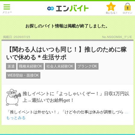
0
メニュー
気になる！
ログイン
お探しのバイト情報は掲載が終了しました。
掲載日 :2026
/
07
/
15
No.NSGOM36_デジE
【関わる人はいつも同じ！】推しのために稼
いで休める＊生活サポ
派遣
職種未経験OK
社会人未経験OK
ブランクOK
WEB登録・面接OK
推しイベントに「よっしゃいくぞー！」日収1万円以
上→週払いでお給料get！
「推しイベントは外せない！」「けど今の仕事は休みが調整しづら
...
もっとみる