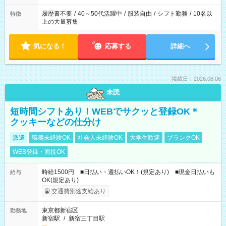
履歴書不要
/
40～50代活躍中
/
服装自由
/
シフト勤務
/
10名以
特徴
上の大量募集
気になる！
応募する
詳細へ
掲載日：2026.08.06
未読
短時間シフトあり！WEBでサクッと登録OK＊
クッキーなどの仕分け
派遣
職種未経験OK
社会人未経験OK
大学生歓迎
ブランクOK
WEB登録・面接OK
時給1500円 ■日払い・週払いOK！(規定あり) ■現金日払いも
給与
OK(規定あり)
交通費別途支給あり
東京都新宿区
勤務地
新宿駅
/
新宿三丁目駅