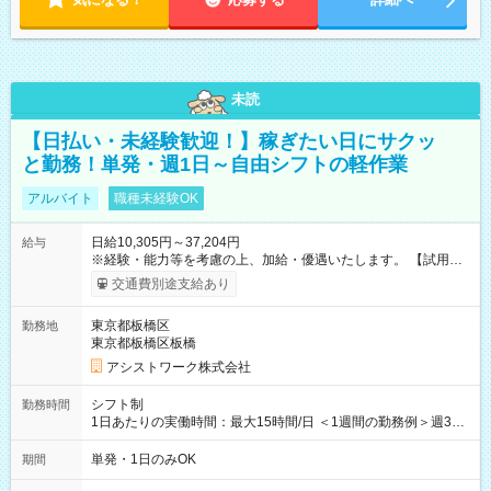
未読
【日払い・未経験歓迎！】稼ぎたい日にサクッ
と勤務！単発・週1日～自由シフトの軽作業
アルバイト
職種未経験OK
日給10,305円～37,204円
給与
※経験・能力等を考慮の上、加給・優遇いたします。 【試用期
間】試用期間なし
交通費別途支給あり
東京都板橋区
勤務地
東京都板橋区板橋
アシストワーク株式会社
シフト制
勤務時間
1日あたりの実働時間：最大15時間/日 ＜1週間の勤務例＞週3回
勤務 勤務：月・水・金 休み：火・木・土・日 好きな時にお仕事
可能です！ ※1日あたりの最大実働時間は日勤、夜勤共に勤務し
単発・1日のみOK
期間
た時間になります。