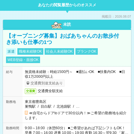
あなたの閲覧履歴からのオススメ
掲載日：2026.08.07
未読
【オープニング募集】おばあちゃんのお散歩付
き添いも仕事の1つ
派遣
職種未経験OK
社会人未経験OK
ブランクOK
WEB登録・面接OK
無資格未経験：時給1500円～ ■週払いOK ■扶養内OK ■日
給与
収1万2000円以上
交通費別途支給あり
交通費全額支給
交通費
東京都豊島区
勤務地
巣鴨駅
/
目白駅
/
北池袋駅
/
…
≪自宅からドアtoドアで30分以内！≫ご希望の勤務地を紹介
します。
9:00～18:00（休憩60分） ■ご希望があれば下記シフトもOK！
勤務時間
早番 7:00～16:00 遅番 10:00～19:00 夜勤 16:30～翌9:30 「家族