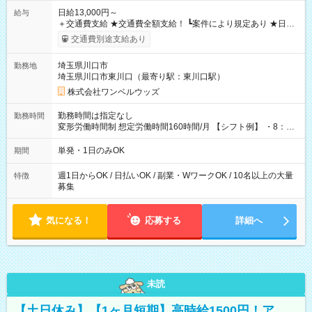
日給13,000円～
給与
＋交通費支給 ★交通費全額支給！ ┗案件により規定あり ★日払
いOK！（規定あり） ┗働いたその日に現金GET♪ お仕事後はコ
交通費別途支給あり
ンビニATMから 日払い分を引き落とせます！ 【試用期間】試
用期間なし
埼玉県川口市
勤務地
埼玉県川口市東川口（最寄り駅：東川口駅）
株式会社ワンベルウッズ
勤務時間は指定なし
勤務時間
変形労働時間制 想定労働時間160時間/月 【シフト例】 ・8：00
～21：00
単発・1日のみOK
期間
週1日からOK / 日払いOK / 副業・WワークOK / 10名以上の大量
特徴
募集
気になる！
応募する
詳細へ
未読
【土日休み】【1ヶ月短期】高時給1500円！ア