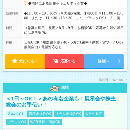
◆港区にある情報セキュリティ企業◆
◆11：00～18：30のうち実働6時間、休憩60分 ※11：00～18：
勤務時間
00 または 11：30～18：30 。*。ブランクOK！。*。 例え
ば前職が、 在宅/財団法人/事務/コールセンター/受付/販売/カフェ
スタッフ スイーツ販売/ホテルフロント/化粧品販売/など 様々な
＜急募＞即日～長期／8月～9月～も相談OK！応募から最短即日
期間
業界から入社して活躍されています♪
には選考案内♪
日払いOK
/
履歴書不要
/
40～50代活躍中
/
副業・WワークOK
/
特徴
服装自由
/
電話対応なし
気になる！
応募する
詳細へ
掲載日：2026.08.07
未読
＜1日～OK！＞あの有名企業も！展示会や株主
総会のお手伝い！
アルバイト
職種未経験OK
社会人未経験OK
大学生歓迎
ブランクOK
WEB登録・面接OK