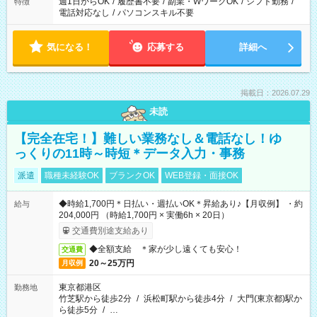
週1日からOK
/
履歴書不要
/
副業・WワークOK
/
シフト勤務
/
特徴
電話対応なし
/
パソコンスキル不要
気になる！
応募する
詳細へ
掲載日：2026.07.29
未読
【完全在宅！】難しい業務なし＆電話なし！ゆ
っくりの11時～時短＊データ入力・事務
派遣
職種未経験OK
ブランクOK
WEB登録・面接OK
◆時給1,700円＊日払い・週払いOK＊昇給あり♪【月収例】 ・約
給与
204,000円 （時給1,700円 × 実働6h × 20日）
交通費別途支給あり
◆全額支給 ＊家が少し遠くても安心！
交通費
20～25万円
月収例
東京都港区
勤務地
竹芝駅から徒歩2分
/
浜松町駅から徒歩4分
/
大門(東京都)駅か
ら徒歩5分
/
…