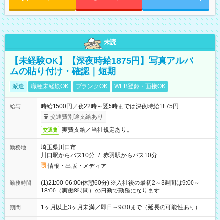
未読
【未経験OK】【深夜時給1875円】写真アルバ
ムの貼り付け・確認｜短期
派遣
職種未経験OK
ブランクOK
WEB登録・面接OK
時給1500円／夜22時～翌5時までは深夜時給1875円
給与
交通費別途支給あり
実費支給／当社規定あり。
交通費
埼玉県川口市
勤務地
川口駅からバス10分
/
赤羽駅からバス10分
情報・出版・メディア
(1)21:00-06:00(休憩60分) ※入社後の最初2～3週間は9:00～
勤務時間
18:00（実働8時間）の日勤で勤務になります
1ヶ月以上3ヶ月未満／即日～9/30まで（延長の可能性あり）
期間