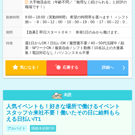
大手物流会社（年齢不問／「無理なく続けられる」と好評の
職場です！）
9:00～18:00（実動8時間） 希望の時間帯を選べます！ ＜シフト
勤務時間
例＞ ・8：30～12：00 ・10：00～19：00 ・17：00～22：00
・13：00～22：00 ・22：00～翌6：00 など
【急募】即日スタートＯＫ！ 単発1日のみから働けます。
期間
週1日からOK
/
日払いOK
/
履歴書不要
/
40～50代活躍中
/
副
特徴
業・WワークOK
/
服装自由
/
シフト勤務
/
10名以上の大量募
集
/
電話対応なし
/
パソコンスキル不要
気になる！
応募する
詳細へ
未読
人気イベントも！好きな場所で働けるイベント
スタッフ☆来社不要！働いたその日に給料もら
える日払い/T1
アルバイト
職種未経験OK