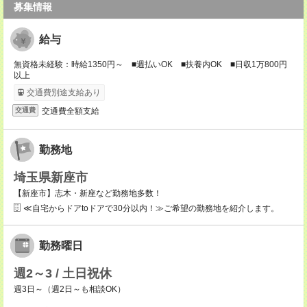
募集情報
給与
無資格未経験：時給1350円～ ■週払いOK ■扶養内OK ■日収1万800円
以上
交通費別途支給あり
交通費全額支給
交通費
勤務地
埼玉県新座市
【新座市】志木・新座など勤務地多数！
≪自宅からドアtoドアで30分以内！≫ご希望の勤務地を紹介します。
勤務曜日
週2～3 / 土日祝休
週3日～（週2日～も相談OK）