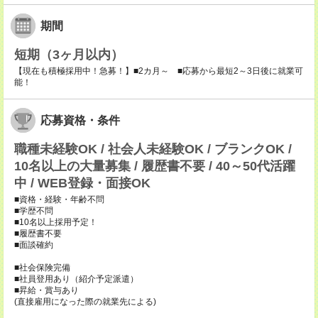
期間
短期（3ヶ月以内）
【現在も積極採用中！急募！】■2カ月～ ■応募から最短2～3日後に就業可
能！
応募資格・条件
職種未経験OK / 社会人未経験OK / ブランクOK /
10名以上の大量募集 / 履歴書不要 / 40～50代活躍
中 / WEB登録・面接OK
■資格・経験・年齢不問
■学歴不問
■10名以上採用予定！
■履歴書不要
■面談確約
■社会保険完備
■社員登用あり（紹介予定派遣）
■昇給・賞与あり
(直接雇用になった際の就業先による)