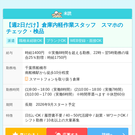
未読
【週2日だけ】倉庫内軽作業スタッフ スマホの
チェック・検品
派遣
職種未経験OK
ブランクOK
WEB登録・面接OK
時給1400円 ※実働8時間を超える勤務、22時～翌5時勤務の場
給与
合25％割増：時給1750円
千葉県船橋市
勤務地
南船橋駅から徒歩10分程度
スマートフォンを取り扱う倉庫
(1)9:00～18:00（実働8時間） (2)10:00～18:00（実働7時間）
勤務時間
(3)10:00～17:00（実働6時間） ※時間帯選べます ※休憩60分
長期 2026年9月スタート予定
期間
日払いOK
/
履歴書不要
/
40～50代活躍中
/
副業・WワークOK
/
特徴
シフト勤務
/
10名以上の大量募集
気になる！
応募する
詳細へ