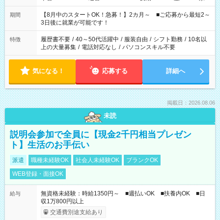
と休みを合わせたい」 「余裕を持って夕飯の準備がしたい」
「できれば残業はしたくない」 など、ご希望を教えてください
【8月中のスタートOK！急募！】2カ月～ ■ご応募から最短2～
期間
ね。 ※Wワーク希望の方へ 今ご覧のお仕事で希望する勤務時間
3日後に就業が可能です！
と、もう1つのお仕事の勤務時間。 合計で週40時間を超える場
合は応募できません。
履歴書不要
/
40～50代活躍中
/
服装自由
/
シフト勤務
/
10名以
特徴
上の大量募集
/
電話対応なし
/
パソコンスキル不要
気になる！
応募する
詳細へ
掲載日：2026.08.06
未読
説明会参加で全員に【現金2千円相当プレゼン
ト】生活のお手伝い
派遣
職種未経験OK
社会人未経験OK
ブランクOK
WEB登録・面接OK
無資格未経験：時給1350円～ ■週払いOK ■扶養内OK ■日
給与
収1万800円以上
交通費別途支給あり