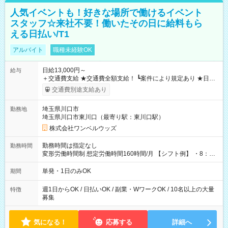
人気イベントも！好きな場所で働けるイベント
スタッフ☆来社不要！働いたその日に給料もら
える日払い/T1
アルバイト
職種未経験OK
日給13,000円～
給与
＋交通費支給 ★交通費全額支給！ ┗案件により規定あり ★日払
いOK！（規定あり） ┗働いたその日に現金GET♪ お仕事後はコ
交通費別途支給あり
ンビニATMから 日払い分を引き落とせます！ 【試用期間】試
用期間なし
埼玉県川口市
勤務地
埼玉県川口市東川口（最寄り駅：東川口駅）
株式会社ワンベルウッズ
勤務時間は指定なし
勤務時間
変形労働時間制 想定労働時間160時間/月 【シフト例】 ・8：00
～21：00
単発・1日のみOK
期間
週1日からOK / 日払いOK / 副業・WワークOK / 10名以上の大量
特徴
募集
気になる！
応募する
詳細へ