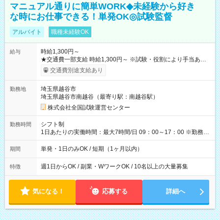
マニュアル通りに簡単WORK◆未経験から好き
な時にお仕事できる！単発OK◎試験監督
アルバイト
職種未経験OK
時給1,300円～
給与
★交通費一部支給 時給1,300円～ ※試験・役割により手当あり
※勤務回数により昇給あり 【即給（前払い）オプションあ
交通費別途支給あり
り！】 希望される場合、勤務から1週間ほどで給与の一部を受け
取れます。 ※手数料418円がかかります。 【過去試験日の収入
埼玉県越谷市
勤務地
例】 ・河合塾模擬試験 8:30～17:30（休憩1時間） 時給1,300円
埼玉県越谷市南越谷（最寄り駅：南越谷駅）
×8時間＝日収10,400円＋交通費 ※当日の役割により時給＋100
円の場合あり ・国家試験 7:00～13:30（休憩なし） 時給1,300
株式会社全国試験運営センター
円（役割手当＋100円）×6時間＝日収8,400円＋交通費 【試用期
間】試用期間なし
シフト制
勤務時間
1日あたりの実働時間：最大7時間/日 09：00～17：00 ※勤務時
間は 試験により異なります。
単発・1日のみOK / 短期（1ヶ月以内）
期間
週1日からOK / 副業・WワークOK / 10名以上の大量募集
特徴
気になる！
応募する
詳細へ