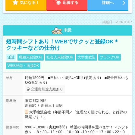
気になる！
応募する
詳細へ
掲載日：2026.08.07
未読
短時間シフトあり！WEBでサクッと登録OK＊
クッキーなどの仕分け
派遣
職種未経験OK
社会人未経験OK
大学生歓迎
ブランクOK
WEB登録・面接OK
時給1500円 ■日払い・週払いOK！(規定あり) ■現金日払いも
給与
OK(規定あり)
交通費別途支給あり
東京都新宿区
勤務地
新宿駅
/
新宿三丁目駅
大手物流会社（年齢不問／「無理なく続けられる」と好評の
職場です！）
9:00～18:00（実動8時間） 希望の時間帯を選べます！ ＜シフト
勤務時間
例＞ ・8：30～12：00 ・10：00～19：00 ・17：00～22：00