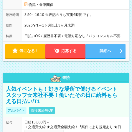
物流・倉庫関係
8:50～16:10 ※表記のうち実働6時間です。
勤務時間
2026/9/1～1ヶ月以上3ヶ月未満
期間
日払いOK
/
履歴書不要
/
電話対応なし
/
パソコンスキル不要
特徴
気になる！
応募する
詳細へ
未読
人気イベントも！好きな場所で働けるイベント
スタッフ☆来社不要！働いたその日に給料もら
える日払い/T1
アルバイト
職種未経験OK
日給13,000円～
給与
＋交通費支給 ★交通費全額支給！ ┗案件により規定あり ★日払
いOK！（規定あり） ┗働いたその日に現金GET♪ お仕事後はコ