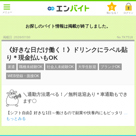
0
メニュー
気になる！
ログイン
お探しのバイト情報は掲載が終了しました。
掲載日 :2026
/
07
/
30
No.TKT518
《好きな日だけ働く！》ドリンクにラベル貼
り＊現金払いもOK
派遣
職種未経験OK
社会人未経験OK
大学生歓迎
ブランクOK
WEB登録・面接OK
＼通勤方法選べる！／無料送迎あり＊車通勤もでき
ます〇
【シフト自由】好きな1日～働けるので副業や扶養内にもピッタリ
...
もっとみる