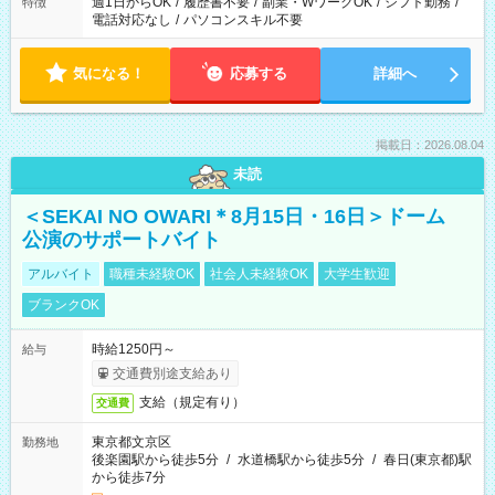
週1日からOK
/
履歴書不要
/
副業・WワークOK
/
シフト勤務
/
特徴
電話対応なし
/
パソコンスキル不要
気になる！
応募する
詳細へ
掲載日：2026.08.04
未読
＜SEKAI NO OWARI＊8月15日・16日＞ドーム
公演のサポートバイト
アルバイト
職種未経験OK
社会人未経験OK
大学生歓迎
ブランクOK
時給1250円～
給与
交通費別途支給あり
支給（規定有り）
交通費
東京都文京区
勤務地
後楽園駅から徒歩5分
/
水道橋駅から徒歩5分
/
春日(東京都)駅
から徒歩7分