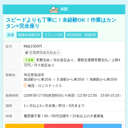
未読
スピードよりも丁寧に！未経験OK！作業はカン
タン×完全座り
派遣
職種未経験OK
ブランクOK
WEB登録・面接OK
時給1500円
給与
交通費別途支給あり
実費支給／当社規定あり。通勤交通費実費支払／上限4
交通費
万円／月※規定あり
埼玉県加須市
勤務地
加須駅から車10分
/
久喜駅から車20分
/
鴻巣駅から車20分
物流・ロジスティクス
(1)09:00-17:00(休憩60分) ※休憩（12:00-12:50、15:00-15:10）
勤務時間
1ヶ月以上3ヶ月未満／即日～9月末まで
期間
履歴書不要
/
40～50代活躍中
/
10名以上の大量募集
特徴