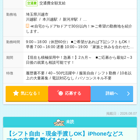
交通費全額支給
交通費
埼玉県川越市
勤務地
川越駅
/
本川越駅
/
新河岸駅
/
…
≪自宅からドアtoドアで30分以内！≫ご希望の勤務地を紹介
します。
9:00～18:00（休憩60分） ■ご希望があれば下記シフトもOK！
勤務時間
早番 7:00～16:00 遅番 10:00～19:00 「家族と休みを合わせた
い」 「余裕を持って夕飯の準備がしたい」 「できれば残業はし
たくない」 など、ご希望を教えてくださいね。 ※Wワーク希望
【現在も積極採用中！急募！】2カ月～ ■ご応募から最短2～3
期間
の方へ 今ご覧のお仕事で希望する勤務時間と、もう1つのお仕事
日後の就業も相談可能です！
の勤務時間。 合計で週40時間を超える場合は応募できません。
履歴書不要
/
40～50代活躍中
/
服装自由
/
シフト勤務
/
10名以
特徴
上の大量募集
/
電話対応なし
/
パソコンスキル不要
気になる！
応募する
詳細へ
掲載日：2026.08.07
未読
【シフト自由・現金手渡しOK】iPhoneなどス