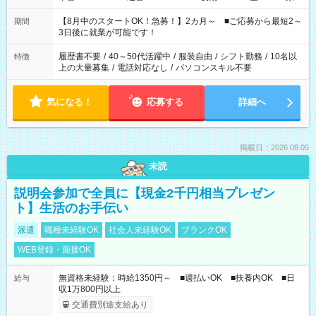
と休みを合わせたい」 「余裕を持って夕飯の準備がしたい」
「できれば残業はしたくない」 など、ご希望を教えてください
【8月中のスタートOK！急募！】2カ月～ ■ご応募から最短2～
期間
ね。 ※Wワーク希望の方へ 今ご覧のお仕事で希望する勤務時間
3日後に就業が可能です！
と、もう1つのお仕事の勤務時間。 合計で週40時間を超える場
合は応募できません。
履歴書不要
/
40～50代活躍中
/
服装自由
/
シフト勤務
/
10名以
特徴
上の大量募集
/
電話対応なし
/
パソコンスキル不要
気になる！
応募する
詳細へ
掲載日：2026.08.05
未読
説明会参加で全員に【現金2千円相当プレゼン
ト】生活のお手伝い
派遣
職種未経験OK
社会人未経験OK
ブランクOK
WEB登録・面接OK
無資格未経験：時給1350円～ ■週払いOK ■扶養内OK ■日
給与
収1万800円以上
交通費別途支給あり