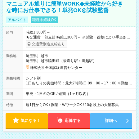
マニュアル通りに簡単WORK◆未経験から好き
な時にお仕事できる！単発OK◎試験監督
アルバイト
職種未経験OK
時給1,300円～
給与
★交通費一部支給 時給1,300円～ ※試験・役割により手当あり
※勤務回数により昇給あり 【即給（前払い）オプションあ
交通費別途支給あり
り！】 希望される場合、勤務から1週間ほどで給与の一部を受け
取れます。 ※手数料418円がかかります。 【過去試験日の収入
埼玉県川越市
勤務地
例】 ・河合塾模擬試験 8:30～17:30（休憩1時間） 時給1,300円
埼玉県川越市脇田町（最寄り駅：川越駅）
×8時間＝日収10,400円＋交通費 ※当日の役割により時給＋100
円の場合あり ・国家試験 7:00～13:30（休憩なし） 時給1,300
株式会社全国試験運営センター
円（役割手当＋100円）×6時間＝日収8,400円＋交通費 【試用期
間】試用期間なし
シフト制
勤務時間
1日あたりの実働時間：最大7時間/日 09：00～17：00 ※勤務時
間は 試験により異なります。
単発・1日のみOK / 短期（1ヶ月以内）
期間
週1日からOK / 副業・WワークOK / 10名以上の大量募集
特徴
気になる！
応募する
詳細へ