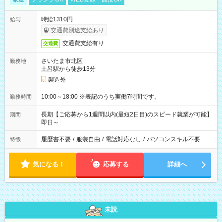
時給1310円
給与
交通費別途支給あり
交通費支給有り
交通費
さいたま市北区
勤務地
土呂駅から徒歩13分
製造外
10:00～18:00 ※表記のうち実働7時間です。
勤務時間
長期【ご応募から1週間以内(最短2日目)のスピード就業が可能】
期間
即日～
履歴書不要
/
服装自由
/
電話対応なし
/
パソコンスキル不要
特徴
気になる！
応募する
詳細へ
未読