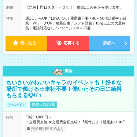
・13：00～22：00 ・22：00～翌6：00 など
【急募】即日スタートＯＫ！ 単発1日のみから働けます。
期間
週1日からOK
/
日払いOK
/
履歴書不要
/
40～50代活躍中
/
副
特徴
業・WワークOK
/
服装自由
/
シフト勤務
/
10名以上の大量募
集
/
電話対応なし
/
パソコンスキル不要
気になる！
応募する
詳細へ
未読
ちいさいかわいいキャラのイベントも！好きな
場所で働ける☆来社不要！働いたその日に給料
もらえる◎/T1
アルバイト
職種未経験OK
日給13,000円～
給与
＋交通費支給 ★交通費全額支給！ ┗案件により規定あり ★日払
いOK！（規定あり） ┗働いたその日に現金GET♪ お仕事後はコ
交通費別途支給あり
ンビニATMから 日払い分を引き落とせます！ 【試用期間】試
用期間なし