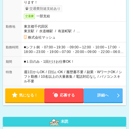
ります！
交通費別途支給あり
一部支給
交通費
東京都千代田区
勤務地
東京駅
/
水道橋駅
/
有楽町駅
/
…
株式会社マッシュ
■シフト例 ・07:00～19:30 ・09:00～12:00 ・10:00～17:00 ・
勤務時間
18:00～23:00 ・19:00～07:00 ・20:00～09:00 ・22:00～06:00
etc ★最短で3時間で5,120円のお仕事から 15時間で2万円近く稼
げるお仕事も！ ご希望のお時間に合わせてご紹介！ ※シフトは
■１日のみ・1回だけお仕事OK！
期間
現場によって異なります。 ※勿論、休憩時間はあるのでご安心
ください！
週1日からOK
/
日払いOK
/
履歴書不要
/
副業・WワークOK
/
シ
特徴
フト勤務
/
10名以上の大量募集
/
電話対応なし
/
パソコンスキ
ル不要
気になる！
応募する
詳細へ
未読