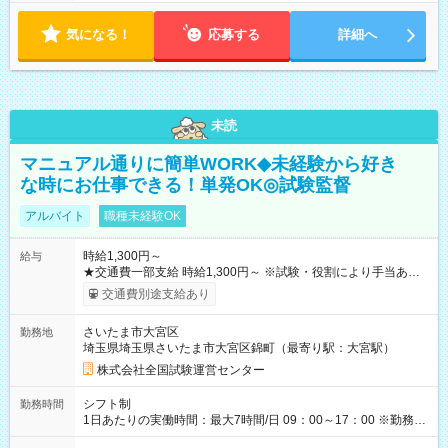
気になる！
応募する
詳細へ
未読
マニュアル通りに簡単WORK◆未経験から好き
な時にお仕事できる！単発OK◎試験監督
アルバイト
職種未経験OK
時給1,300円～
給与
★交通費一部支給 時給1,300円～ ※試験・役割により手当あり
※勤務回数により昇給あり 【即給（前払い）オプションあ
交通費別途支給あり
り！】 希望される場合、勤務から1週間ほどで給与の一部を受け
取れます。 ※手数料418円がかかります。 【過去試験日の収入
さいたま市大宮区
勤務地
例】 ・河合塾模擬試験 8:30～17:30（休憩1時間） 時給1,300円
埼玉県埼玉県さいたま市大宮区錦町（最寄り駅：大宮駅）
×8時間＝日収10,400円＋交通費 ※当日の役割により時給＋100
円の場合あり ・国家試験 7:00～13:30（休憩なし） 時給1,300
株式会社全国試験運営センター
円（役割手当＋100円）×6時間＝日収8,400円＋交通費 【試用期
間】試用期間なし
シフト制
勤務時間
1日あたりの実働時間：最大7時間/日 09：00～17：00 ※勤務時
間は 試験により異なります。