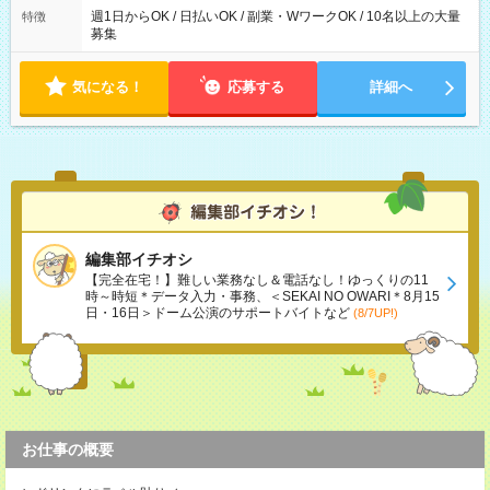
週1日からOK / 日払いOK / 副業・WワークOK / 10名以上の大量
特徴
募集
気になる！
応募する
詳細へ
編集部イチオシ
【完全在宅！】難しい業務なし＆電話なし！ゆっくりの11
時～時短＊データ入力・事務、＜SEKAI NO OWARI＊8月15
日・16日＞ドーム公演のサポートバイトなど
(8/7UP!)
お仕事の概要