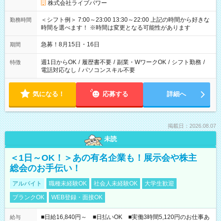
株式会社ライブパワー
＜シフト例＞ 7:00～23:00 13:30～22:00 上記の時間から好きな
勤務時間
時間を選べます！ ※時間は変更となる可能性があります
急募！8月15日・16日
期間
週1日からOK
/
履歴書不要
/
副業・WワークOK
/
シフト勤務
/
特徴
電話対応なし
/
パソコンスキル不要
気になる！
応募する
詳細へ
掲載日：2026.08.07
未読
＜1日～OK！＞あの有名企業も！展示会や株主
総会のお手伝い！
アルバイト
職種未経験OK
社会人未経験OK
大学生歓迎
ブランクOK
WEB登録・面接OK
■日給16,840円～ ■日払いOK ■実働3時間5,120円のお仕事あ
給与