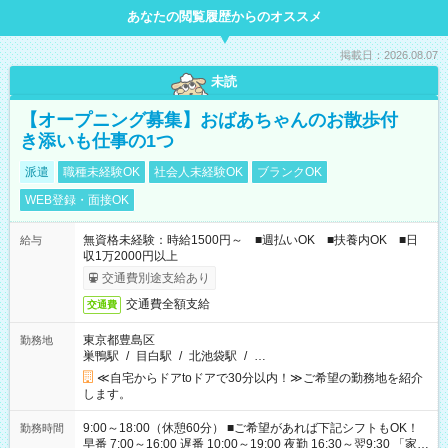
あなたの閲覧履歴からのオススメ
掲載日：2026.08.07
未読
【オープニング募集】おばあちゃんのお散歩付
き添いも仕事の1つ
派遣
職種未経験OK
社会人未経験OK
ブランクOK
WEB登録・面接OK
無資格未経験：時給1500円～ ■週払いOK ■扶養内OK ■日
給与
収1万2000円以上
交通費別途支給あり
交通費全額支給
交通費
東京都豊島区
勤務地
巣鴨駅
/
目白駅
/
北池袋駅
/
…
≪自宅からドアtoドアで30分以内！≫ご希望の勤務地を紹介
します。
9:00～18:00（休憩60分） ■ご希望があれば下記シフトもOK！
勤務時間
早番 7:00～16:00 遅番 10:00～19:00 夜勤 16:30～翌9:30 「家族