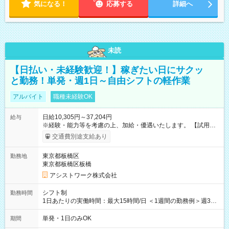
気になる！
応募する
詳細へ
未読
【日払い・未経験歓迎！】稼ぎたい日にサクッ
と勤務！単発・週1日～自由シフトの軽作業
アルバイト
職種未経験OK
日給10,305円～37,204円
給与
※経験・能力等を考慮の上、加給・優遇いたします。 【試用期
間】試用期間なし
交通費別途支給あり
東京都板橋区
勤務地
東京都板橋区板橋
アシストワーク株式会社
シフト制
勤務時間
1日あたりの実働時間：最大15時間/日 ＜1週間の勤務例＞週3回
勤務 勤務：月・水・金 休み：火・木・土・日 好きな時にお仕事
可能です！ ※1日あたりの最大実働時間は日勤、夜勤共に勤務し
単発・1日のみOK
期間
た時間になります。