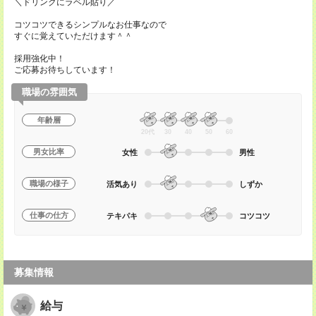
＼ドリンクにラベル貼り／
コツコツできるシンプルなお仕事なので
すぐに覚えていただけます＾＾
採用強化中！
ご応募お待ちしています！
職場の雰囲気
年齢層
20代
30
40
50
60
男女比率
女性
男性
職場の様子
活気あり
しずか
仕事の仕方
テキパキ
コツコツ
募集情報
給与