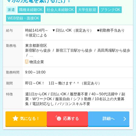
マホの充電を繋げるだけ！
派遣
職種未経験OK
社会人未経験OK
大学生歓迎
ブランクOK
WEB登録・面接OK
時給1414円～ ▼日払いOK（規定あり） ■初勤務手当あり
給与
※規定による
東京都新宿区
勤務地
新宿駅から徒歩
/
新宿三丁目駅から徒歩
/
高田馬場駅から徒歩
/
…
物流企業
9:00～18:00
勤務時間
即日～OK！ 1日～働けます＾＾（規定あり）
期間
週1日からOK
/
日払いOK
/
履歴書不要
/
40～50代活躍中
/
副
特徴
業・WワークOK
/
服装自由
/
シフト勤務
/
10名以上の大量募
集
/
電話対応なし
/
パソコンスキル不要
気になる！
応募する
詳細へ