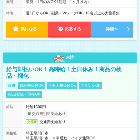
単発・1日のみOK / 短期（1ヶ月以内）
期間
週1日からOK / 副業・WワークOK / 10名以上の大量募集
特徴
気になる！
応募する
詳細へ
未読
給与即払いOK！高時給！土日休み！商品の検
品・梱包
派遣
職種未経験OK
社会人未経験OK
ブランクOK
WEB登録・面接OK
時給1300円
給与
交通費別途支給あり
交通費支給有り
交通費
埼玉県川口市
勤務地
埼玉県川口市 ※車通勤・バイク通勤OK