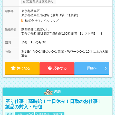
交通費別途支給あり
ンビニATMから 日払い分を引き落とせます！ 【試用期間】試
用期間なし
東京都豊島区
勤務地
東京都豊島区南池袋（最寄り駅：池袋駅）
株式会社ワンベルウッズ
勤務時間は指定なし
勤務時間
変形労働時間制 想定労働時間160時間/月 【シフト例】 ・8：00
～21：00
単発・1日のみOK
期間
週1日からOK / 日払いOK / 副業・WワークOK / 10名以上の大量
特徴
募集
気になる！
応募する
詳細へ
未読
座り仕事！高時給！土日休み！日勤のお仕事！
製品の封入・梱包
派遣
ブランクOK
WEB登録・面接OK