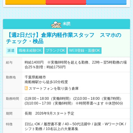
未読
【週2日だけ】倉庫内軽作業スタッフ スマホの
チェック・検品
派遣
職種未経験OK
ブランクOK
WEB登録・面接OK
時給1400円 ※実働8時間を超える勤務、22時～翌5時勤務の場
給与
合25％割増：時給1750円
千葉県船橋市
勤務地
南船橋駅から徒歩10分程度
スマートフォンを取り扱う倉庫
(1)9:00～18:00（実働8時間） (2)10:00～18:00（実働7時間）
勤務時間
(3)10:00～17:00（実働6時間） ※時間帯選べます ※休憩60分
長期 2026年9月スタート予定
期間
日払いOK
/
履歴書不要
/
40～50代活躍中
/
副業・WワークOK
/
特徴
シフト勤務
/
10名以上の大量募集