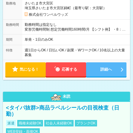
さいたま市大宮区
勤務地
埼玉県さいたま市大宮区錦町（最寄り駅：大宮駅）
株式会社ワンベルウッズ
勤務時間は指定なし
勤務時間
変形労働時間制 想定労働時間160時間/月 【シフト例】 ・8：00
～21：00
単発・1日のみOK
期間
週1日からOK / 日払いOK / 副業・WワークOK / 10名以上の大量
特徴
募集
気になる！
応募する
詳細へ
未読
<タイパ抜群>商品ラベルシールの目視検査（日
勤）
派遣
職種未経験OK
社会人未経験OK
ブランクOK
WEB登録・面接OK