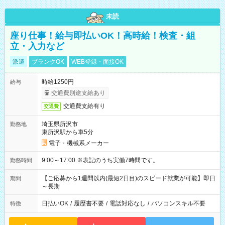
未読
座り仕事！給与即払いOK！高時給！検査・組
立・入力など
派遣
ブランクOK
WEB登録・面接OK
時給1250円
給与
交通費別途支給あり
交通費支給有り
交通費
埼玉県所沢市
勤務地
東所沢駅から車5分
電子・機械系メーカー
9:00～17:00 ※表記のうち実働7時間です。
勤務時間
【ご応募から1週間以内(最短2日目)のスピード就業が可能】即日
期間
～長期
日払いOK
/
履歴書不要
/
電話対応なし
/
パソコンスキル不要
特徴