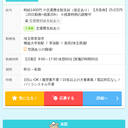
時給1400円 ※交通費全額支給（規定あり） 【月収例】25.0万円
給与
（20日勤務+残業20h） ※残業時間の調整可
交通費別途支給あり
交通費支給あり
交通費
埼玉県草加市
勤務地
獨協大学前駅
/
草加駅
/
新田(埼玉県)駅
空調ありの職場!
【日勤】 9:00～17:00 休憩60分 [実働]7時間00分
勤務時間
即日～長期
期間
日払いOK
/
履歴書不要
/
10名以上の大量募集
/
電話対応なし
/
特徴
パソコンスキル不要
気になる！
応募する
詳細へ
未読