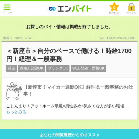
0
メニュー
気になる！
ログイン
お探しのバイト情報は掲載が終了しました。
掲載日 :2026
/
07
/
14
No.TEMPGT26-0430001
＜新座市＞自分のペースで働ける！時給1700
円！経理＆一般事務
派遣
職種未経験OK
ブランクOK
WEB登録・面接OK
【新座市！マイカー通勤OK】経理＆一般事務のお仕
事！
こじんまり！アットホーム環境○男性多め○気さくな方が多い職場
...
もっとみる
あなたの閲覧履歴からのオススメ