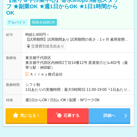
【座り＆手作業中心】香水shopの梱包スタッ
フ ★副業OK ★週1日からOK ★1日1時間から
OK
アルバイト
職種未経験OK
時給1,400円～
給与
【試用期間】試用期間あり 試用期間の長さ：1ヶ月 雇用形態、
給与は本採用時と同じです。
交通費別途支給あり
東京都千代田区
勤務地
東京都千代田区内神田2丁目14番12号 星屋第六ビル402号（最
寄り駅：神田駅）
Ａｌｌｅｙ株式会社
シフト制
勤務時間
1日あたりの実働時間：最大5時間/日 11:00-19:00 └1日あたりの
実働時間：1-5時間 └上記の時間帯内であれば、いつでも勤務可
能！ └平日・土曜日の中で、お好きな曜日でご勤務いただけま
週1日からOK / 日払いOK / 副業・WワークOK
特徴
す！ 【シフト例】 ・11:00～14:00 ・16:30～19:00 ・13:00～
18:00 などのように、自由な働き方が可能なお仕事です！
気になる！
応募する
詳細へ