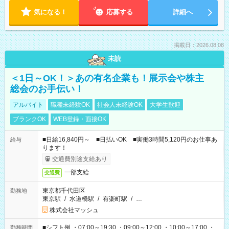
気になる！
応募する
詳細へ
掲載日：2026.08.08
未読
＜1日～OK！＞あの有名企業も！展示会や株主
総会のお手伝い！
アルバイト
職種未経験OK
社会人未経験OK
大学生歓迎
ブランクOK
WEB登録・面接OK
■日給16,840円～ ■日払いOK ■実働3時間5,120円のお仕事あ
給与
ります！
交通費別途支給あり
一部支給
交通費
東京都千代田区
勤務地
東京駅
/
水道橋駅
/
有楽町駅
/
…
株式会社マッシュ
■シフト例 ・07:00～19:30 ・09:00～12:00 ・10:00～17:00 ・
勤務時間