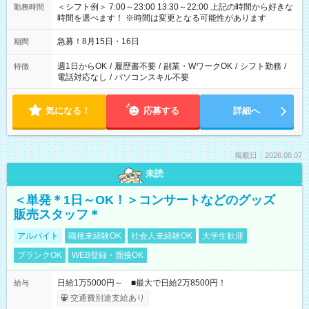
＜シフト例＞ 7:00～23:00 13:30～22:00 上記の時間から好きな
勤務時間
時間を選べます！ ※時間は変更となる可能性があります
急募！8月15日・16日
期間
週1日からOK
/
履歴書不要
/
副業・WワークOK
/
シフト勤務
/
特徴
電話対応なし
/
パソコンスキル不要
気になる！
応募する
詳細へ
掲載日：2026.08.07
未読
＜単発＊1日～OK！＞コンサートなどのグッズ
販売スタッフ＊
アルバイト
職種未経験OK
社会人未経験OK
大学生歓迎
ブランクOK
WEB登録・面接OK
日給1万5000円～ ■最大で日給2万8500円！
給与
交通費別途支給あり