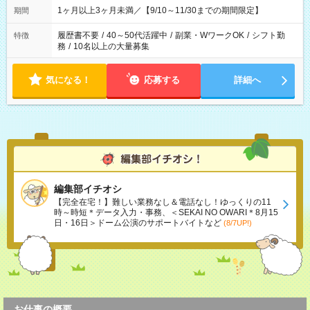
1ヶ月以上3ヶ月未満／【9/10～11/30までの期間限定】
期間
履歴書不要
/
40～50代活躍中
/
副業・WワークOK
/
シフト勤
特徴
務
/
10名以上の大量募集
気になる！
応募する
詳細へ
編集部イチオシ
【完全在宅！】難しい業務なし＆電話なし！ゆっくりの11
時～時短＊データ入力・事務、＜SEKAI NO OWARI＊8月15
日・16日＞ドーム公演のサポートバイトなど
(8/7UP!)
お仕事の概要