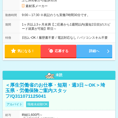
ふじみ野駅から徒歩32分
素材系メーカー
9:00～17:30 ※表記のうち実働7時間30分です。
勤務時間
1ヶ月以上3ヶ月未満【ご応募から1週間以内(最短2日目)のスピ
期間
ード就業が可能】即日～
日払いOK
/
履歴書不要
/
電話対応なし
/
パソコンスキル不要
特徴
気になる！
応募する
詳細へ
未読
＜厚生労働省のお仕事・短期・週3日～OK＞埼
玉県・労働保険ご案内スタッ
フ/Q311071125041
アルバイト
職種未経験OK
時給1,600円～
給与