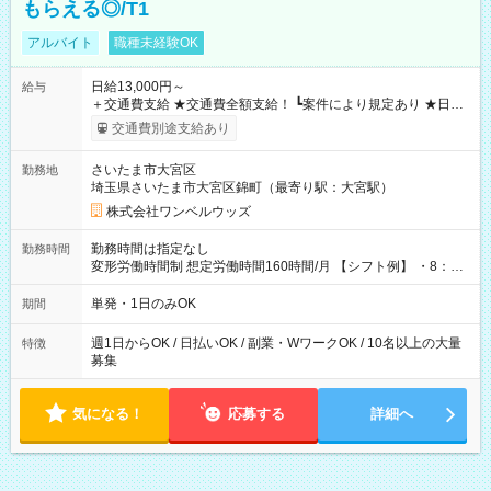
もらえる◎/T1
アルバイト
職種未経験OK
日給13,000円～
給与
＋交通費支給 ★交通費全額支給！ ┗案件により規定あり ★日払
いOK！（規定あり） ┗働いたその日に現金GET♪ お仕事後はコ
交通費別途支給あり
ンビニATMから 日払い分を引き落とせます！ 【試用期間】試
用期間なし
さいたま市大宮区
勤務地
埼玉県さいたま市大宮区錦町（最寄り駅：大宮駅）
株式会社ワンベルウッズ
勤務時間は指定なし
勤務時間
変形労働時間制 想定労働時間160時間/月 【シフト例】 ・8：00
～21：00
単発・1日のみOK
期間
週1日からOK / 日払いOK / 副業・WワークOK / 10名以上の大量
特徴
募集
気になる！
応募する
詳細へ