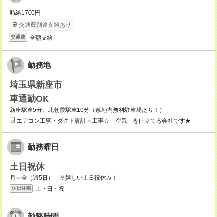
時給1700円
交通費別途支給あり
全額支給
交通費
勤務地
埼玉県新座市
車通勤OK
新座駅車5分、北朝霞駅車10分（敷地内無料駐車場あり！）
エアコン工事・ダクト設計～工事☆「空気」を仕立てる会社です★
勤務曜日
土日祝休
月～金（週5日） ※嬉しい土日祝休み！
土・日・祝
休日休暇
勤務時間