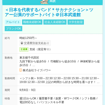
未読
＜日本を代表するバンド＊サカナクション＞ツ
アー公演のサポートバイト＠日本武道館
アルバイト
職種未経験OK
社会人未経験OK
大学生歓迎
ブランクOK
時給1250円～
給与
交通費別途支給あり
支給（規定有り）
交通費
東京都千代田区
勤務地
九段下駅から徒歩5分
/
竹橋駅から徒歩10分
/
神保町駅から徒
歩15分
/
…
株式会社ライブパワー
＜シフト例＞ 9:00～22:30 12:30～22:00 15:30～21:00 12:30～
勤務時間
19:00 12:30～22:00 上記の時間から好きな時間を選べます！ ※
時間は変更となる可能性があります
9月8日・9日
期間
週1日からOK
/
履歴書不要
/
副業・WワークOK
/
シフト勤務
/
特徴
電話対応なし
/
パソコンスキル不要