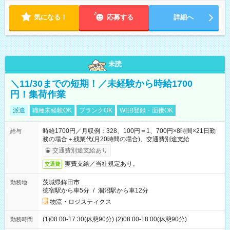
ます。 ※曜日固定（毎週同じ曜日での勤務となります）
気になる！
応募する
詳細へ
未読
＼11/30までの短期！／未経験から時給1700
円！集荷作業
派遣
職種未経験OK
ブランクOK
WEB登録・面接OK
時給1700円／月収例：328、100円＝1、700円×8時間×21日勤
給与
務の場合＋残業代(月20時間の場合)、交通費別途支給
交通費別途支給あり
実費支給／当社規定あり。
交通費
茨城県鉾田市
勤務地
徳宿駅から車5分
/
涸沼駅から車12分
物流・ロジスティクス
(1)08:00-17:30(休憩90分) (2)08:00-18:00(休憩90分)
勤務時間