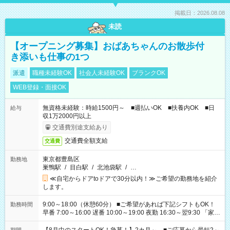
掲載日：2026.08.08
未読
【オープニング募集】おばあちゃんのお散歩付
き添いも仕事の1つ
派遣
職種未経験OK
社会人未経験OK
ブランクOK
WEB登録・面接OK
無資格未経験：時給1500円～ ■週払いOK ■扶養内OK ■日
給与
収1万2000円以上
交通費別途支給あり
交通費全額支給
交通費
東京都豊島区
勤務地
巣鴨駅
/
目白駅
/
北池袋駅
/
…
≪自宅からドアtoドアで30分以内！≫ご希望の勤務地を紹介
します。
9:00～18:00（休憩60分） ■ご希望があれば下記シフトもOK！
勤務時間
早番 7:00～16:00 遅番 10:00～19:00 夜勤 16:30～翌9:30 「家族
と休みを合わせたい」 「余裕を持って夕飯の準備がしたい」
「できれば残業はしたくない」 など、ご希望を教えてください