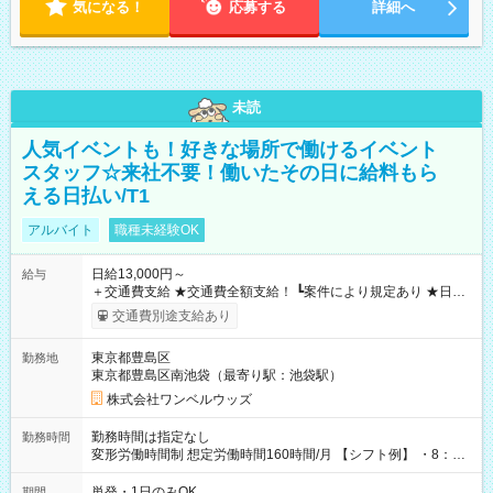
気になる！
応募する
詳細へ
未読
人気イベントも！好きな場所で働けるイベント
スタッフ☆来社不要！働いたその日に給料もら
える日払い/T1
アルバイト
職種未経験OK
日給13,000円～
給与
＋交通費支給 ★交通費全額支給！ ┗案件により規定あり ★日払
いOK！（規定あり） ┗働いたその日に現金GET♪ お仕事後はコ
交通費別途支給あり
ンビニATMから 日払い分を引き落とせます！ 【試用期間】試
用期間なし
東京都豊島区
勤務地
東京都豊島区南池袋（最寄り駅：池袋駅）
株式会社ワンベルウッズ
勤務時間は指定なし
勤務時間
変形労働時間制 想定労働時間160時間/月 【シフト例】 ・8：00
～21：00
単発・1日のみOK
期間