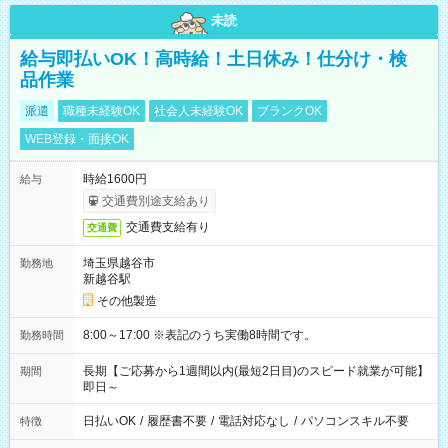
未読
給与即払いOK！高時給！土日休み！仕分け・検
品作業
派遣
職種未経験OK
社会人未経験OK
ブランクOK
WEB登録・面接OK
時給1600円
給与
交通費別途支給あり
交通費支給有り
交通費
埼玉県越谷市
勤務地
新越谷駅
その他製造
8:00～17:00 ※表記のうち実働8時間です。
勤務時間
長期【ご応募から1週間以内(最短2日目)のスピード就業が可能】
期間
即日～
日払いOK
/
履歴書不要
/
電話対応なし
/
パソコンスキル不要
特徴