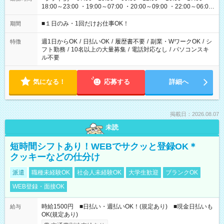
18:00～23:00 ・19:00～07:00 ・20:00～09:00 ・22:00～06:00
etc ★最短で3時間で5,120円のお仕事から 15時間で2万円近く稼
げるお仕事も！ ご希望のお時間に合わせてご紹介！ ※シフトは
■１日のみ・1回だけお仕事OK！
期間
現場によって異なります。 ※勿論、休憩時間はあるのでご安心
ください！
週1日からOK
/
日払いOK
/
履歴書不要
/
副業・WワークOK
/
シ
特徴
フト勤務
/
10名以上の大量募集
/
電話対応なし
/
パソコンスキ
ル不要
気になる！
応募する
詳細へ
掲載日：2026.08.07
未読
短時間シフトあり！WEBでサクッと登録OK＊
クッキーなどの仕分け
派遣
職種未経験OK
社会人未経験OK
大学生歓迎
ブランクOK
WEB登録・面接OK
時給1500円 ■日払い・週払いOK！(規定あり) ■現金日払いも
給与
OK(規定あり)