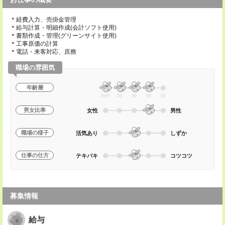
＊経費入力、売掛金管理
＊給与計算・明細作成(会計ソフト使用)
＊書類作成・管理(グリーンサイト使用)
＊工事原価の計算
＊電話・来客対応、庶務
職場の雰囲気
年齢層
20代
30
40
50
60
男女比率
女性
男性
職場の様子
活気あり
しずか
仕事の仕方
テキパキ
コツコツ
募集情報
給与