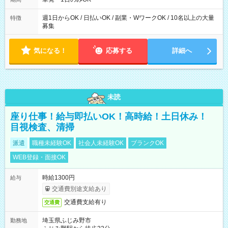
週1日からOK / 日払いOK / 副業・WワークOK / 10名以上の大量
特徴
募集
気になる！
応募する
詳細へ
未読
座り仕事！給与即払いOK！高時給！土日休み！
目視検査、清掃
派遣
職種未経験OK
社会人未経験OK
ブランクOK
WEB登録・面接OK
時給1300円
給与
交通費別途支給あり
交通費支給有り
交通費
埼玉県ふじみ野市
勤務地