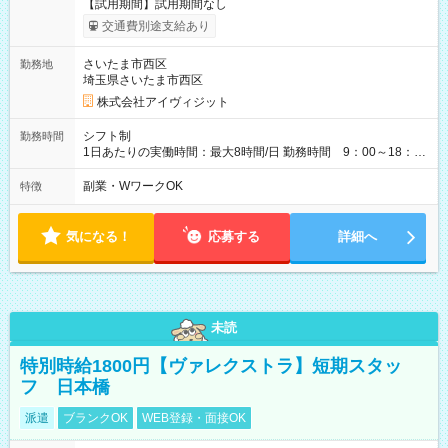
【試用期間】試用期間なし
交通費別途支給あり
さいたま市西区
勤務地
埼玉県さいたま市西区
株式会社アイヴィジット
シフト制
勤務時間
1日あたりの実働時間：最大8時間/日 勤務時間 9：00～18：
00(実働8h、休憩1h) 土日祝含む週3日～OK、シフト制 ※もちろ
ん週5日勤務もOK♪ 勤務期間：2026年8月12日～9月9日※リスト
副業・WワークOK
特徴
全件完了で業務終了
気になる！
応募する
詳細へ
未読
特別時給1800円【ヴァレクストラ】短期スタッ
フ 日本橋
派遣
ブランクOK
WEB登録・面接OK