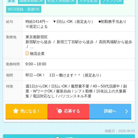
派遣
職種未経験OK
社会人未経験OK
大学生歓迎
ブランクOK
WEB登録・面接OK
時給1414円～ ▼日払いOK（規定あり） ■初勤務手当あり
給与
※規定による
東京都新宿区
勤務地
新宿駅から徒歩
/
新宿三丁目駅から徒歩
/
高田馬場駅から徒歩
/
…
物流企業
9:00～18:00
勤務時間
即日～OK！ 1日～働けます＾＾（規定あり）
期間
週1日からOK
/
日払いOK
/
履歴書不要
/
40～50代活躍中
/
副
特徴
業・WワークOK
/
服装自由
/
シフト勤務
/
10名以上の大量募
集
/
電話対応なし
/
パソコンスキル不要
気になる！
応募する
詳細へ
掲載日：2026.08.03