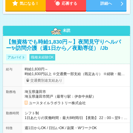
気になる！
応募する
詳細へ
未読
【無資格でも時給1,830円～】夜間見守りヘルパ
ー✨訪問介護（週1日から／夜勤専従） /Jb
アルバイト
職種未経験OK
時給1,830円～
給与
時給1,830円以上 ※交通費一部支給（既定あり） ※経験・能力を
考慮して決定します 【収入例】 週1回勤務の場合：1,830円×8時
交通費別途支給あり
間×4回=5万8,560円 週3回勤務の場合：1,830円×8時間×12回
=17万5,680円 【試用期間】試用期間あり 試用期間の長さ：2ヶ
埼玉県蓮田市
勤務地
月 ※ 雇用形態と給与に、本採用時と異なる部分があります。 雇
埼玉県蓮田市閏戸（最寄り駅：伊奈中央駅）
用形態：本採用時と同じです。 給与：時給 1,580円以上
ユースタイルラボラトリー株式会社
シフト制
勤務時間
1日あたりの実働時間：最大8時間/日 【夜勤】 22：00～翌9：
00 ※週1日～OK ／ 夜勤専従 ＊＊ 勤務時間例 ＊＊ ■22時か
ら翌7時 ■23時から翌8時 ■24時から翌9時 など ※上記の時間
週1日からOK / 日払いOK / 副業・WワークOK
特徴
内で8時間勤務（休憩1時間）ご利用者様により、時間は異なり