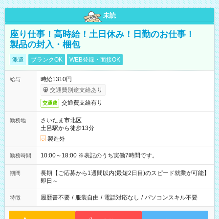
未読
座り仕事！高時給！土日休み！日勤のお仕事！
製品の封入・梱包
派遣
ブランクOK
WEB登録・面接OK
時給1310円
給与
交通費別途支給あり
交通費支給有り
交通費
さいたま市北区
勤務地
土呂駅から徒歩13分
製造外
10:00～18:00 ※表記のうち実働7時間です。
勤務時間
長期【ご応募から1週間以内(最短2日目)のスピード就業が可能】
期間
即日～
履歴書不要
/
服装自由
/
電話対応なし
/
パソコンスキル不要
特徴