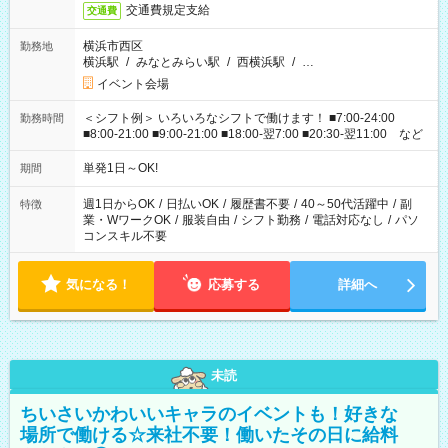
交通費規定支給
交通費
横浜市西区
勤務地
横浜駅
/
みなとみらい駅
/
西横浜駅
/
…
イベント会場
＜シフト例＞ いろいろなシフトで働けます！ ■7:00-24:00
勤務時間
■8:00-21:00 ■9:00-21:00 ■18:00-翌7:00 ■20:30-翌11:00 など
単発1日～OK!
期間
週1日からOK
/
日払いOK
/
履歴書不要
/
40～50代活躍中
/
副
特徴
業・WワークOK
/
服装自由
/
シフト勤務
/
電話対応なし
/
パソ
コンスキル不要
気になる！
応募する
詳細へ
未読
ちいさいかわいいキャラのイベントも！好きな
場所で働ける☆来社不要！働いたその日に給料