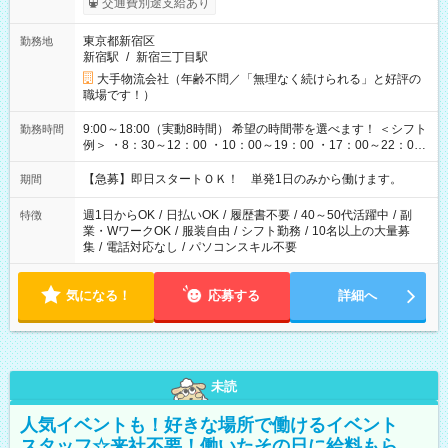
交通費別途支給あり
東京都新宿区
勤務地
新宿駅
/
新宿三丁目駅
大手物流会社（年齢不問／「無理なく続けられる」と好評の
職場です！）
9:00～18:00（実動8時間） 希望の時間帯を選べます！ ＜シフト
勤務時間
例＞ ・8：30～12：00 ・10：00～19：00 ・17：00～22：00
・13：00～22：00 ・22：00～翌6：00 など
【急募】即日スタートＯＫ！ 単発1日のみから働けます。
期間
週1日からOK
/
日払いOK
/
履歴書不要
/
40～50代活躍中
/
副
特徴
業・WワークOK
/
服装自由
/
シフト勤務
/
10名以上の大量募
集
/
電話対応なし
/
パソコンスキル不要
気になる！
応募する
詳細へ
未読
人気イベントも！好きな場所で働けるイベント
スタッフ☆来社不要！働いたその日に給料もら