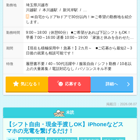
埼玉県川越市
勤務地
川越駅
/
本川越駅
/
新河岸駅
/
…
≪自宅からドアtoドアで30分以内！≫ご希望の勤務地を紹介
します。
9:00～18:00（休憩60分） ■ご希望があれば下記シフトもOK！
勤務時間
早番 7:00～16:00 遅番 10:00～19:00 「家族と休みを合わせた
い」 「余裕を持って夕飯の準備がしたい」 「できれば残業はし
たくない」 など、ご希望を教えてくださいね。 ※Wワーク希望
【現在も積極採用中！急募！】2カ月～ ■ご応募から最短2～3
期間
の方へ 今ご覧のお仕事で希望する勤務時間と、もう1つのお仕事
日後の就業も相談可能です！
の勤務時間。 合計で週40時間を超える場合は応募できません。
履歴書不要
/
40～50代活躍中
/
服装自由
/
シフト勤務
/
10名以
特徴
上の大量募集
/
電話対応なし
/
パソコンスキル不要
気になる！
応募する
詳細へ
掲載日：2026.08.07
未読
【シフト自由・現金手渡しOK】iPhoneなどス
マホの充電を繋げるだけ！