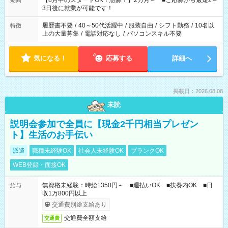
【8月中のスタートOK！急募！】2カ月～ ■ご応募から最短2～
期間
ね。 ※Wワーク希望の方へ 今ご覧のお仕事で希望する勤務時間
3日後に就業が可能です！
と、もう1つのお仕事の勤務時間。 合計で週40時間を超える場
合は応募できません。
履歴書不要
/
40～50代活躍中
/
服装自由
/
シフト勤務
/
10名以
特徴
上の大量募集
/
電話対応なし
/
パソコンスキル不要
気になる！
応募する
詳細へ
掲載日：2026.08.08
未読
説明会参加で全員に【現金2千円相当プレゼン
ト】生活のお手伝い
派遣
職種未経験OK
社会人未経験OK
ブランクOK
WEB登録・面接OK
無資格未経験：時給1350円～ ■週払いOK ■扶養内OK ■日
給与
収1万800円以上
交通費別途支給あり
交通費全額支給
交通費