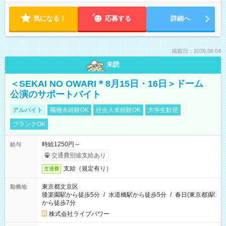
気になる！
応募する
詳細へ
掲載日：2026.08.04
未読
＜SEKAI NO OWARI＊8月15日・16日＞ドーム
公演のサポートバイト
アルバイト
職種未経験OK
社会人未経験OK
大学生歓迎
ブランクOK
時給1250円～
給与
交通費別途支給あり
支給（規定有り）
交通費
東京都文京区
勤務地
後楽園駅から徒歩5分
/
水道橋駅から徒歩5分
/
春日(東京都)駅
から徒歩7分
株式会社ライブパワー