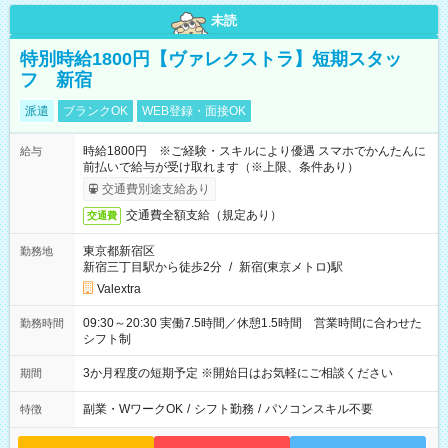
未読
特別時給1800円【ヴァレクストラ】短期スタッ
フ 新宿
派遣
ブランクOK
WEB登録・面接OK
時給1800円 ※ご経験・スキルにより優遇 スマホでかんたんに
給与
前払いで給与が受け取れます（※上限、条件あり）
交通費別途支給あり
交通費全額支給（規定あり）
交通費
東京都新宿区
勤務地
新宿三丁目駅から徒歩2分
/
新宿(東京メトロ)駅
Valextra
09:30～20:30 実働7.5時間／休憩1.5時間 営業時間に合わせた
勤務時間
シフト制
3か月程度の短期予定 ※開始日はお気軽にご相談ください
期間
副業・WワークOK
/
シフト勤務
/
パソコンスキル不要
特徴