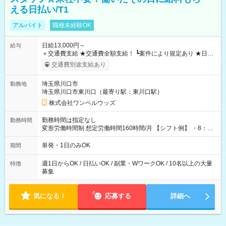
える日払い/T1
アルバイト
職種未経験OK
日給13,000円～
給与
＋交通費支給 ★交通費全額支給！ ┗案件により規定あり ★日払
いOK！（規定あり） ┗働いたその日に現金GET♪ お仕事後はコ
交通費別途支給あり
ンビニATMから 日払い分を引き落とせます！ 【試用期間】試
用期間なし
埼玉県川口市
勤務地
埼玉県川口市東川口（最寄り駅：東川口駅）
株式会社ワンベルウッズ
勤務時間は指定なし
勤務時間
変形労働時間制 想定労働時間160時間/月 【シフト例】 ・8：00
～21：00
単発・1日のみOK
期間
週1日からOK / 日払いOK / 副業・WワークOK / 10名以上の大量
特徴
募集
気になる！
応募する
詳細へ