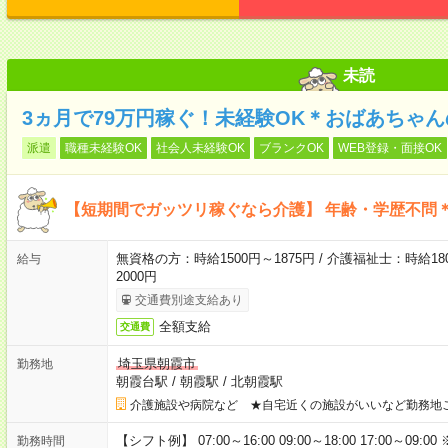
未読
3ヵ月で79万円稼ぐ！未経験OK＊おばあちゃ
派遣
職種未経験OK
社会人未経験OK
ブランクOK
WEB登録・面接OK
【短期間でガッツリ稼ぐなら介護】 年齢・学歴不問＊
無資格の方：時給1500円～1875円 / 介護福祉士：時給180
給与
2000円
交通費別途支給あり
全額支給
交通費
埼玉県朝霞市
勤務地
朝霞台駅
/
朝霞駅
/
北朝霞駅
介護施設や病院など ★自宅近くの施設がいいなど勤務地
【シフト例】 07:00～16:00 09:00～18:00 17:00
勤務時間