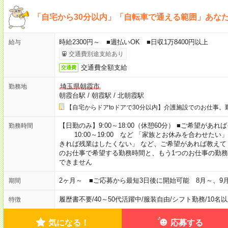
「自宅から30分以内」「自転車で通える範囲」あな
時給2300円～ ■週払いOK ■日収1万8400円以上
給与
交通費別途支給あり
交通費全額支給
交通費
埼玉県朝霞市
勤務地
朝霞台駅
/
朝霞駅
/
北朝霞駅
【自宅からドアtoドアで30分以内】介護施設でのお仕事。
【日勤のみ】9:00～18:00（休憩60分） ■ご希望があれば
勤務時間
10:00～19:00 など 「家族とお休みを合わせたい
きれば残業はしたくない」 など、ご希望があれば教えて
のお仕事で希望する勤務時間と、もう1つのお仕事の勤務
できません
2ヶ月～ ■ご応募から最短3日後に開始可能 8月～、9
期間
履歴書不要
/
40～50代活躍中
/
服装自由
/
シフト勤務
/
10名
特徴
気になる！
応募する