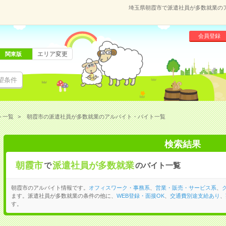
埼玉県朝霞市で派遣社員が多数就業の
会員登録
エリア変更
関東版
望条件
ト一覧
朝霞市の派遣社員が多数就業のアルバイト・バイト一覧
検索結果
朝霞市
派遣社員が多数就業
で
のバイト一覧
朝霞市のアルバイト情報です。
オフィスワーク・事務系
、
営業・販売・サービス系
、
ます。派遣社員が多数就業の条件の他に、
WEB登録・面接OK
、
交通費別途支給あり
、
す。