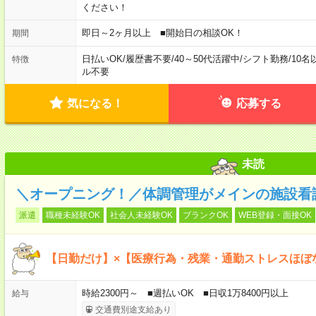
ください！
即日～2ヶ月以上 ■開始日の相談OK！
期間
日払いOK
/
履歴書不要
/
40～50代活躍中
/
シフト勤務
/
10名
特徴
ル不要
気になる！
応募する
未読
＼オープニング！／体調管理がメインの施設看
派遣
職種未経験OK
社会人未経験OK
ブランクOK
WEB登録・面接OK
【日勤だけ】×【医療行為・残業・通勤ストレスほぼ
時給2300円～ ■週払いOK ■日収1万8400円以上
給与
交通費別途支給あり