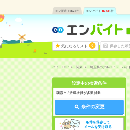
エン派遣
71573
件
エン バイト
82531
件
0
気になるリスト
保存した希
バイトTOP
関東
埼玉県のアルバイト・バイ
設定中の検索条件
朝霞市 / 派遣社員が多数就業
条件の変更
条件を保存して
メールを受け取る