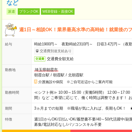
など
派遣
ブランクOK
WEB登録・面接OK
週1日～相談OK！業界最高水準の高時給！就業後の
時給1900円～ 夜勤時給2310円～ 日収3.4万円～（夜勤時
給与
交通費別途支給あり
交通費全額支給
交通費
埼玉県朝霞市
勤務地
朝霞台駅
/
朝霞駅
/
北朝霞駅
介護施設や病院 ※ご自宅近辺からご案内可能
≪シフト例≫ 10:00～15:00（実働5時間） 12:00～17:0
勤務時間
間）など ご希望に応じて、働く時間は調整できます！ 
3ヵ月までの短期 ※職場が気に入れば、長期もOK！ 
期間
週1日からOK
/
日払いOK
/
履歴書不要
/
40～50代活躍中
/
副
特徴
募集
/
電話対応なし
/
パソコンスキル不要