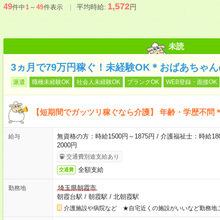
1,572
49
平均時給:
円
件中
1
～
49
件表示
未読
3ヵ月で79万円稼ぐ！未経験OK＊おばあちゃ
派遣
職種未経験OK
社会人未経験OK
ブランクOK
WEB登録・面接OK
【短期間でガッツリ稼ぐなら介護】 年齢・学歴不問＊
無資格の方：時給1500円～1875円 / 介護福祉士：時給180
給与
2000円
交通費別途支給あり
全額支給
交通費
埼玉県朝霞市
勤務地
朝霞台駅
/
朝霞駅
/
北朝霞駅
介護施設や病院など ★自宅近くの施設がいいなど勤務地