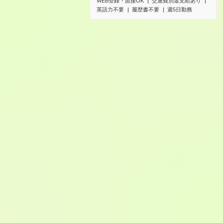
WEB登録・面接OK
交通費別途支給あり
英語力不要
履歴書不要
週5日勤務