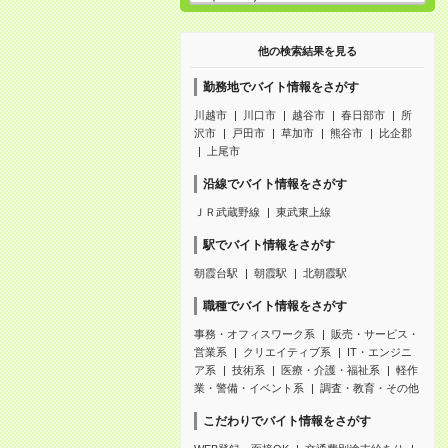
他の検索結果を見る
勤務地でバイト情報をさがす
川越市
川口市
越谷市
春日部市
所
沢市
戸田市
草加市
熊谷市
比企郡
上尾市
沿線でバイト情報をさがす
ＪＲ武蔵野線
東武東上線
駅でバイト情報をさがす
朝霞台駅
朝霞駅
北朝霞駅
職種でバイト情報をさがす
事務・オフィスワーク系
販売・サービス・
営業系
クリエイティブ系
IT・エンジニ
ア系
技術系
医療・介護・福祉系
軽作
業・警備・イベント系
調査・教育・その他
こだわりでバイト情報をさがす