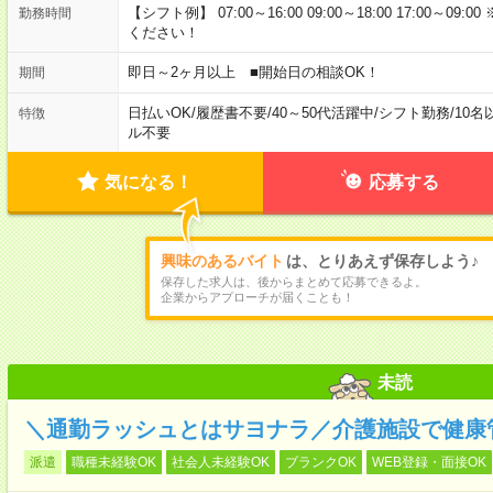
【シフト例】 07:00～16:00 09:00～18:00 17:00
勤務時間
ください！
即日～2ヶ月以上 ■開始日の相談OK！
期間
日払いOK
/
履歴書不要
/
40～50代活躍中
/
シフト勤務
/
10名
特徴
ル不要
気になる！
応募する
興味のあるバイト
は、とりあえず保存しよう♪
保存した求人は、後からまとめて応募できるよ。
企業からアプローチが届くことも！
未読
＼通勤ラッシュとはサヨナラ／介護施設で健康
派遣
職種未経験OK
社会人未経験OK
ブランクOK
WEB登録・面接OK