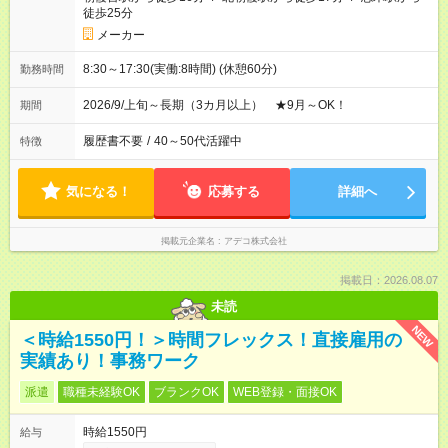
徒歩25分
メーカー
8:30～17:30(実働:8時間) (休憩60分)
勤務時間
2026/9/上旬～長期（3カ月以上） ★9月～OK！
期間
履歴書不要
/
40～50代活躍中
特徴
気になる！
応募する
詳細へ
掲載元企業名
アデコ株式会社
掲載日：2026.08.07
未読
NEW
＜時給1550円！＞時間フレックス！直接雇用の
実績あり！事務ワーク
派遣
職種未経験OK
ブランクOK
WEB登録・面接OK
時給1550円
給与