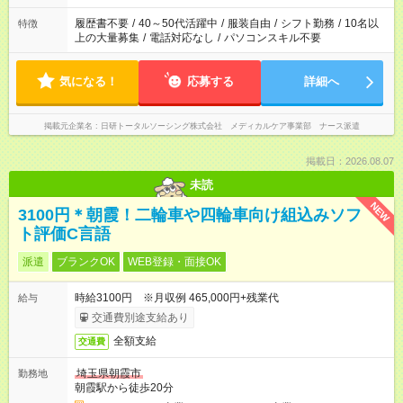
する勤務時間と、もう1つのお仕事の勤務時間。 合計で週40時
間を超える場合は応募できません
履歴書不要
/
40～50代活躍中
/
服装自由
/
シフト勤務
/
10名以
特徴
上の大量募集
/
電話対応なし
/
パソコンスキル不要
気になる！
応募する
詳細へ
掲載元企業名
日研トータルソーシング株式会社 メディカルケア事業部 ナース派遣
掲載日：2026.08.07
未読
NEW
3100円＊朝霞！二輪車や四輪車向け組込みソフ
ト評価C言語
派遣
ブランクOK
WEB登録・面接OK
時給3100円 ※月収例 465,000円+残業代
給与
交通費別途支給あり
全額支給
交通費
埼玉県朝霞市
勤務地
朝霞駅から徒歩20分