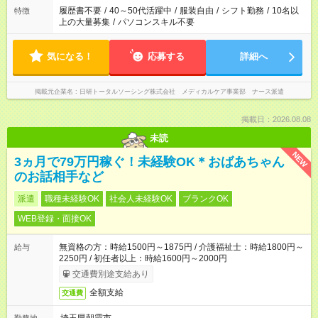
間を超える場合は応募できません
履歴書不要
/
40～50代活躍中
/
服装自由
/
シフト勤務
/
10名以
特徴
上の大量募集
/
パソコンスキル不要
気になる！
応募する
詳細へ
掲載元企業名
日研トータルソーシング株式会社 メディカルケア事業部 ナース派遣
掲載日：2026.08.08
未読
NEW
3ヵ月で79万円稼ぐ！未経験OK＊おばあちゃん
のお話相手など
派遣
職種未経験OK
社会人未経験OK
ブランクOK
WEB登録・面接OK
無資格の方：時給1500円～1875円 / 介護福祉士：時給1800円～
給与
2250円 / 初任者以上：時給1600円～2000円
交通費別途支給あり
全額支給
交通費