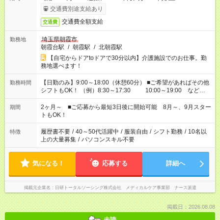
交通費別途支給あり
交通費全額支給
交通費
埼玉県朝霞市
勤務地
朝霞台駅
/
朝霞駅
/
北朝霞駅
【自宅からドアtoドアで30分以内】介護施設でのお仕事。勤
務地選べます！
【日勤のみ】9:00～18:00（休憩60分） ■ご希望があればその他
勤務時間
シフトもOK！ （例）8:30～17:30 10:00～19:00 など
「家族とお休みを合わせたい」 「できれば残業はしたくない」
など、あなたのご希望に沿ったお仕事をご紹介します！ ※Wワ
2ヶ月～ ■ご応募から最短3日後に開始可能 8月～、9月スター
期間
ーク希望の方へ 今ご覧のお仕事で希望する勤務時間と、もう1つ
トもOK！
のお仕事の勤務時間。 合計で週40時間を超える場合は応募でき
ません
履歴書不要
/
40～50代活躍中
/
服装自由
/
シフト勤務
/
10名以
特徴
上の大量募集
/
パソコンスキル不要
気になる！
応募する
詳細へ
掲載元企業名
日研トータルソーシング株式会社 メディカルケア事業部 ナース派遣
掲載日：2026.08.08
未読