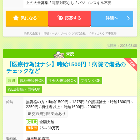
上の大量募集
/
電話対応なし
/
パソコンスキル不要
気になる！
応募する
詳細へ
掲載元企業名
日研トータルソーシング株式会社 メディカルケア事業部
掲載日：2026.08.08
未読
NEW
【医療行為はナシ】時給1500円！病院で備品の
チェックなど
派遣
職種未経験OK
社会人未経験OK
ブランクOK
WEB登録・面接OK
無資格の方：時給1500円～1875円 / 介護福祉士：時給1800円～
給与
2250円 / 初任者以上：時給1600円～2000円
交通費別途支給あり
全額支給
交通費
25～30万円
月収例
埼玉県朝霞市
勤務地