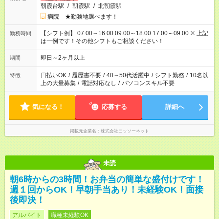
朝霞台駅
/
朝霞駅
/
北朝霞駅
病院 ★勤務地選べます！
【シフト例】 07:00～16:00 09:00～18:00 17:00～09:00 ※ 上記
勤務時間
は一例です！その他シフトもご相談ください！
即日～2ヶ月以上
期間
日払いOK
/
履歴書不要
/
40～50代活躍中
/
シフト勤務
/
10名以
特徴
上の大量募集
/
電話対応なし
/
パソコンスキル不要
気になる！
応募する
詳細へ
掲載元企業名
株式会社ニッソーネット
未読
朝6時からの3時間！お弁当の簡単な盛付けです！
週１回からOK！早朝手当あり！未経験OK！面接
後即決！
アルバイト
職種未経験OK