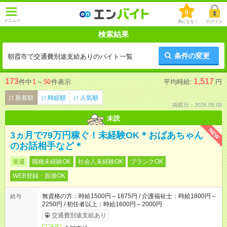
0
メニュー
気になる！
ログイン
検索結果
条件の変更
朝霞市で交通費別途支給ありのバイト一覧
173
1,517
件中
1
～
50
件表示
平均時給:
円
新着順
時給順
人気順
掲載日：2026.08.08
未読
NEW
3ヵ月で79万円稼ぐ！未経験OK＊おばあちゃん
のお話相手など＊
派遣
職種未経験OK
社会人未経験OK
ブランクOK
WEB登録・面接OK
無資格の方：時給1500円～1875円 / 介護福祉士：時給1800円～
給与
2250円 / 初任者以上：時給1600円～2000円
交通費別途支給あり