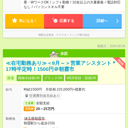
業・WワークOK
/
シフト勤務
/
10名以上の大量募集
/
電話対応
なし
/
パソコンスキル不要
気になる！
応募する
詳細へ
掲載元企業名
ケアスタッフィング株式会社
掲載日：2026.08.08
未読
NEW
≪在宅勤務あり≫＜9月～＞営業アシスタント＊
17時半定時！1500円＠朝霞市
派遣
職種未経験OK
ブランクOK
WEB登録・面接OK
時給1500円 月収例 225,000円+残業代
給与
交通費別途支給あり
全額支給
交通費
20～25万円
月収例
埼玉県朝霞市
勤務地
朝霞駅から徒歩23分