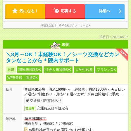
気になる！
応募する
詳細へ
掲載元企業名
株式会社テクノ・サービス
掲載日：2026.08.07
未読
NEW
＼8月～OK！未経験OK！／シーツ交換などカン
タンなことから＊院内サポート
派遣
職種未経験OK
社会人未経験OK
大学生歓迎
ブランクOK
WEB登録・面接OK
無資格未経験：時給1600円～ 経験者：時給1800円～★日払い
給与
／週払い制度あり（月払いも選べます）※稼働開始時は手続き完
了次第のお支払いとなります。
交通費別途支給あり
交通費支給※規定有
交通費
埼玉県朝霞市
勤務地
朝霞台駅
/
朝霞駅
/
北朝霞駅
≪勤務地が選べる≫病院でのお仕事です。