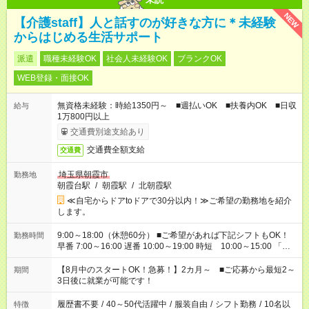
NEW
【介護staff】人と話すのが好きな方に＊未経験
からはじめる生活サポート
派遣
職種未経験OK
社会人未経験OK
ブランクOK
WEB登録・面接OK
無資格未経験：時給1350円～ ■週払いOK ■扶養内OK ■日収
給与
1万800円以上
交通費別途支給あり
交通費全額支給
交通費
埼玉県朝霞市
勤務地
朝霞台駅
/
朝霞駅
/
北朝霞駅
≪自宅からドアtoドアで30分以内！≫ご希望の勤務地を紹介
します。
9:00～18:00（休憩60分） ■ご希望があれば下記シフトもOK！
勤務時間
早番 7:00～16:00 遅番 10:00～19:00 時短 10:00～15:00 「家
族と休みを合わせたい」 「余裕を持って夕飯の準備がしたい」
「できれば残業はしたくない」 など、ご希望を教えてください
【8月中のスタートOK！急募！】2カ月～ ■ご応募から最短2～
期間
ね。 ※Wワーク希望の方へ 今ご覧のお仕事で希望する勤務時間
3日後に就業が可能です！
と、もう1つのお仕事の勤務時間。 合計で週40時間を超える場
合は応募できません。
履歴書不要
/
40～50代活躍中
/
服装自由
/
シフト勤務
/
10名以
特徴