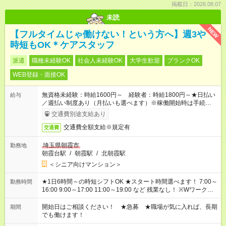
掲載日：2026.08.07
未読
NEW
【フルタイムじゃ働けない！という方へ】週3や
時短もOK＊ケアスタッフ
派遣
職種未経験OK
社会人未経験OK
大学生歓迎
ブランクOK
WEB登録・面接OK
無資格未経験：時給1600円～ 経験者：時給1800円～★日払い
給与
／週払い制度あり（月払いも選べます）※稼働開始時は手続き完
了次第のお支払いとなります。
交通費別途支給あり
交通費全額支給※規定有
交通費
埼玉県朝霞市
勤務地
朝霞台駅
/
朝霞駅
/
北朝霞駅
＜シニア向けマンション＞
★1日6時間～の時短シフトOK ★スタート時間選べます！ 7:00～
勤務時間
16:00 9:00～17:00 11:00～19:00 など 残業なし！ ※Wワークの
場合、他のお仕事と合わせ週40時間超の就業はご案内できませ
ん ※法令に基づき、週20時間以上勤務は社会保険への加入対象
開始日はご相談ください！ ★急募 ★職場が気に入れば、長期
期間
となります ※労働者派遣法（日雇い派遣の原則禁止）により、
でも働けます！
短時間・短期間の就業はご案内が難しい場合があります