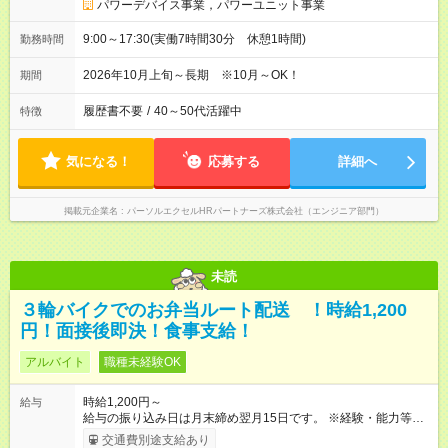
パワーデバイス事業，パワーユニット事業
9:00～17:30(実働7時間30分 休憩1時間)
勤務時間
2026年10月上旬～長期 ※10月～OK！
期間
履歴書不要
/
40～50代活躍中
特徴
気になる！
応募する
詳細へ
掲載元企業名
パーソルエクセルHRパートナーズ株式会社（エンジニア部門）
未読
３輪バイクでのお弁当ルート配送 ！時給1,200
円！面接後即決！食事支給！
アルバイト
職種未経験OK
時給1,200円～
給与
給与の振り込み日は月末締め翌月15日です。 ※経験・能力等を
考慮の上、加給・優遇いたします。 【試用期間】試用期間あり
交通費別途支給あり