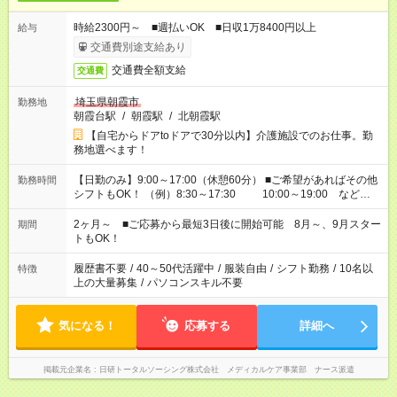
時給2300円～ ■週払いOK ■日収1万8400円以上
給与
交通費別途支給あり
交通費全額支給
交通費
埼玉県朝霞市
勤務地
朝霞台駅
/
朝霞駅
/
北朝霞駅
【自宅からドアtoドアで30分以内】介護施設でのお仕事。勤
務地選べます！
【日勤のみ】9:00～17:00（休憩60分） ■ご希望があればその他
勤務時間
シフトもOK！ （例）8:30～17:30 10:00～19:00 など
「家族とお休みを合わせたい」 「できれば残業はしたくない」
など、あなたのご希望に沿ったお仕事をご紹介します！ ※Wワ
2ヶ月～ ■ご応募から最短3日後に開始可能 8月～、9月スター
期間
ーク希望の方へ 今ご覧のお仕事で希望する勤務時間と、もう1つ
トもOK！
のお仕事の勤務時間。 合計で週40時間を超える場合は応募でき
ません
履歴書不要
/
40～50代活躍中
/
服装自由
/
シフト勤務
/
10名以
特徴
上の大量募集
/
パソコンスキル不要
気になる！
応募する
詳細へ
掲載元企業名
日研トータルソーシング株式会社 メディカルケア事業部 ナース派遣