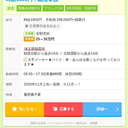
派遣
職種未経験OK
ブランクOK
WEB登録・面接OK
時給1800円 月収例 288,000円+残業代
給与
交通費別途支給あり
全額支給
交通費
25～30万円
月収例
埼玉県朝霞市
勤務地
朝霞台駅から徒歩14分
/
北朝霞駅から徒歩14分
大手メーカー★バイク・車・あらゆる動くものを作っており
ます★
08:30～17:30(実働8時間 休憩1時間)
勤務時間
2026年11月上旬～長期 ※11月～！
期間
履歴書不要
特徴
気になる！
応募する
詳細へ
掲載元企業名
パーソルテンプスタッフ株式会社 首都圏