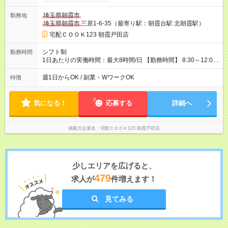
試用期間の長さ：1ヶ月 雇用形態、給与は本採用時と同じです。
埼玉県朝霞市
勤務地
埼玉県朝霞市
三原1-6-35（最寄り駅：朝霞台駅 北朝霞駅）
宅配ＣＯＯＫ123 朝霞戸田店
シフト制
勤務時間
1日あたりの実働時間：最大8時間/日 【勤務時間】 8:30～12:00
13:00～18:00 8:30～17:30（休憩、昼食あり） 高齢の方への ３
輪バイクでルート配達！ 車での配達では無いのでお間違えな
週1日からOK / 副業・WワークOK
特徴
く！ お休みの時だけ・・というWワーカー さんや フルタイムで
働きたい!という方 も大歓迎! 仕事を覚えれば時給1,200円以上も
可能！
気になる！
応募する
詳細へ
掲載元企業名
宅配ＣＯＯＫ123 朝霞戸田店
少しエリアを広げると、
479
求人が
件増えます！
見てみる