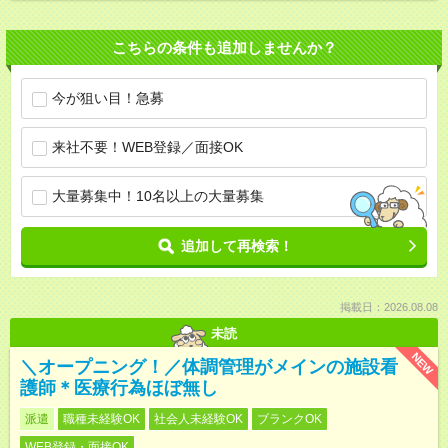
こちらの条件も追加しませんか？
今が狙い目！急募
来社不要！WEB登録／面接OK
大量募集中！10名以上の大量募集
追加して再検索！
掲載日：2026.08.08
未読
NEW
＼オープニング！／体調管理がメインの施設看
護師＊医療行為ほぼ無し
派遣
職種未経験OK
社会人未経験OK
ブランクOK
WEB登録・面接OK