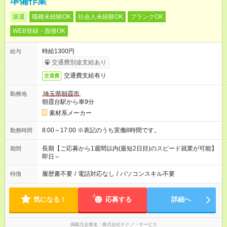
準備作業
派遣
職種未経験OK
社会人未経験OK
ブランクOK
WEB登録・面接OK
時給1300円
給与
交通費別途支給あり
交通費支給有り
交通費
埼玉県朝霞市
勤務地
朝霞台駅から車9分
素材系メーカー
8:00～17:00 ※表記のうち実働8時間です。
勤務時間
長期【ご応募から1週間以内(最短2日目)のスピード就業が可能】
期間
即日～
履歴書不要
/
電話対応なし
/
パソコンスキル不要
特徴
気になる！
応募する
詳細へ
掲載元企業名
株式会社テクノ・サービス