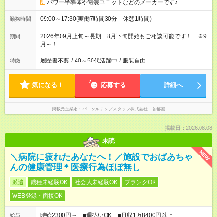
パワー半導体や電装ユニットなどのメーカーです♪
09:00～17:30(実働7時間30分 休憩1時間)
勤務時間
2026年09月上旬～長期 8月下旬開始もご相談可能です！ ※9
期間
月～！
履歴書不要
/
40～50代活躍中
/
服装自由
特徴
気になる！
応募する
詳細へ
掲載元企業名
パーソルテンプスタッフ株式会社 首都圏
掲載日：2026.08.08
未読
NEW
＼病院に疲れたあなたへ！／施設でおばあちゃ
んの健康管理＊医療行為ほぼ無し
派遣
職種未経験OK
社会人未経験OK
ブランクOK
WEB登録・面接OK
時給2300円～ ■週払いOK ■日収1万8400円以上
給与