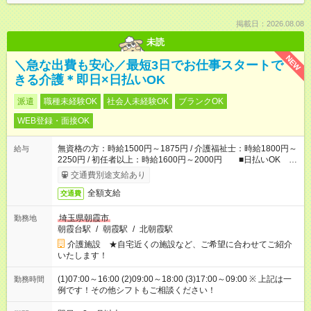
掲載日：2026.08.08
未読
NEW
＼急な出費も安心／最短3日でお仕事スタートで
きる介護＊即日×日払いOK
派遣
職種未経験OK
社会人未経験OK
ブランクOK
WEB登録・面接OK
無資格の方：時給1500円～1875円 / 介護福祉士：時給1800円～
給与
2250円 / 初任者以上：時給1600円～2000円 ■日払いOK ■
日収例：1万2000円（時給1500円×8h）
交通費別途支給あり
全額支給
交通費
埼玉県朝霞市
勤務地
朝霞台駅
/
朝霞駅
/
北朝霞駅
介護施設 ★自宅近くの施設など、ご希望に合わせてご紹介
いたします！
(1)07:00～16:00 (2)09:00～18:00 (3)17:00～09:00 ※ 上記は一
勤務時間
例です！その他シフトもご相談ください！