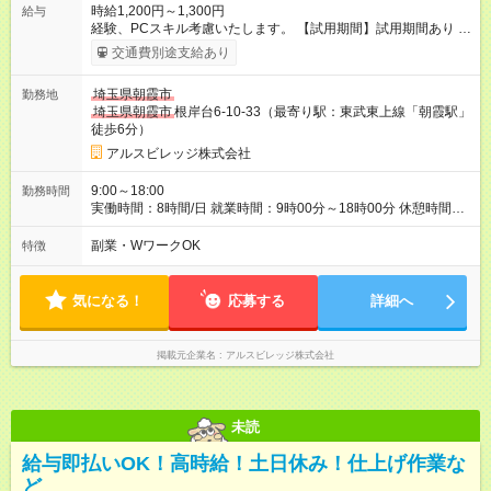
時給1,200円～1,300円
給与
経験、PCスキル考慮いたします。 【試用期間】試用期間あり 試
用期間の長さ：3ヶ月 雇用形態、給与は本採用時と同じです。
交通費別途支給あり
埼玉県朝霞市
勤務地
埼玉県朝霞市
根岸台6-10-33（最寄り駅：東武東上線「朝霞駅」
徒歩6分）
アルスビレッジ株式会社
9:00～18:00
勤務時間
実働時間：8時間/日 就業時間：9時00分～18時00分 休憩時間1
時間 ※できらば週4日以上勤務していただける方を希望します。
副業・WワークOK
特徴
気になる！
応募する
詳細へ
掲載元企業名
アルスビレッジ株式会社
未読
給与即払いOK！高時給！土日休み！仕上げ作業な
ど