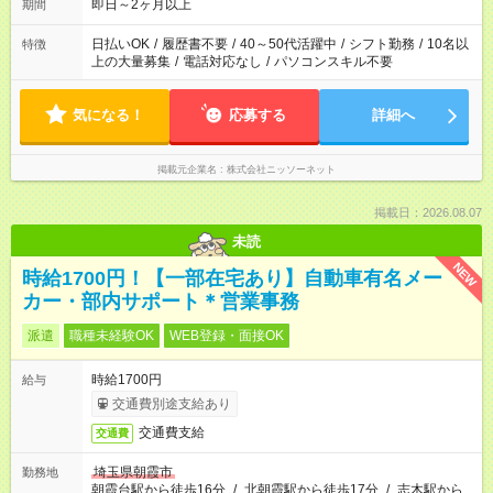
即日～2ヶ月以上
期間
日払いOK
/
履歴書不要
/
40～50代活躍中
/
シフト勤務
/
10名以
特徴
上の大量募集
/
電話対応なし
/
パソコンスキル不要
気になる！
応募する
詳細へ
掲載元企業名
株式会社ニッソーネット
掲載日：2026.08.07
未読
NEW
時給1700円！【一部在宅あり】自動車有名メー
カー・部内サポート＊営業事務
派遣
職種未経験OK
WEB登録・面接OK
時給1700円
給与
交通費別途支給あり
交通費支給
交通費
埼玉県朝霞市
勤務地
朝霞台駅から徒歩16分
/
北朝霞駅から徒歩17分
/
志木駅から