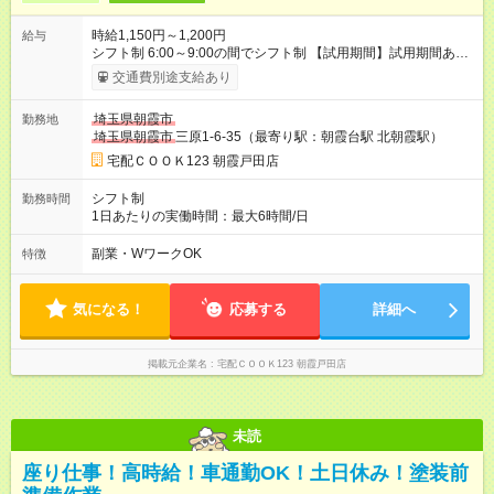
時給1,150円～1,200円
給与
シフト制 6:00～9:00の間でシフト制 【試用期間】試用期間あり
試用期間の長さ：1ヶ月 雇用形態、給与は本採用時と同じです。
交通費別途支給あり
埼玉県朝霞市
勤務地
埼玉県朝霞市
三原1-6-35（最寄り駅：朝霞台駅 北朝霞駅）
宅配ＣＯＯＫ123 朝霞戸田店
シフト制
勤務時間
1日あたりの実働時間：最大6時間/日
副業・WワークOK
特徴
気になる！
応募する
詳細へ
掲載元企業名
宅配ＣＯＯＫ123 朝霞戸田店
未読
座り仕事！高時給！車通勤OK！土日休み！塗装前