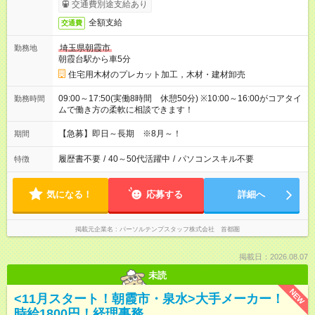
交通費別途支給あり
全額支給
交通費
埼玉県朝霞市
勤務地
朝霞台駅から車5分
住宅用木材のプレカット加工，木材・建材卸売
09:00～17:50(実働8時間 休憩50分) ※10:00～16:00がコアタイ
勤務時間
ムで働き方の柔軟に相談できます！
【急募】即日～長期 ※8月～！
期間
履歴書不要
/
40～50代活躍中
/
パソコンスキル不要
特徴
気になる！
応募する
詳細へ
掲載元企業名
パーソルテンプスタッフ株式会社 首都圏
掲載日：2026.08.07
未読
NEW
<11月スタート！朝霞市・泉水>大手メーカー！
時給1800円！経理事務