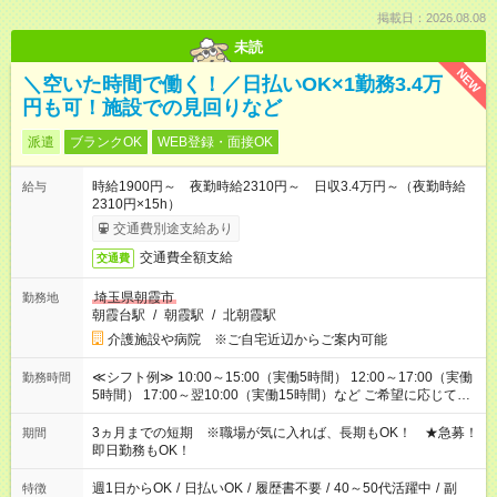
掲載日：2026.08.08
未読
NEW
＼空いた時間で働く！／日払いOK×1勤務3.4万
円も可！施設での見回りなど
派遣
ブランクOK
WEB登録・面接OK
時給1900円～ 夜勤時給2310円～ 日収3.4万円～（夜勤時給
給与
2310円×15h）
交通費別途支給あり
交通費全額支給
交通費
埼玉県朝霞市
勤務地
朝霞台駅
/
朝霞駅
/
北朝霞駅
介護施設や病院 ※ご自宅近辺からご案内可能
≪シフト例≫ 10:00～15:00（実働5時間） 12:00～17:00（実働
勤務時間
5時間） 17:00～翌10:00（実働15時間）など ご希望に応じて、
働く時間は調整できます！ お気軽に担当へ相談ください！
3ヵ月までの短期 ※職場が気に入れば、長期もOK！ ★急募！
期間
即日勤務もOK！
週1日からOK
/
日払いOK
/
履歴書不要
/
40～50代活躍中
/
副
特徴