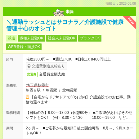
掲載日：2026.08.08
未読
NEW
＼通勤ラッシュとはサヨナラ／介護施設で健康
管理中心のオシゴト
派遣
職種未経験OK
社会人未経験OK
ブランクOK
WEB登録・面接OK
時給2300円～ ■週払いOK ■日収1万8400円以上
給与
交通費別途支給あり
交通費全額支給
交通費
埼玉県朝霞市
勤務地
朝霞台駅
/
朝霞駅
/
北朝霞駅
【自宅からドアtoドアで30分以内】介護施設でのお仕事。勤
務地選べます！
【日勤のみ】9:00～18:00（休憩60分） ■ご希望があればその他
勤務時間
シフトもOK！ （例）8:30～17:30 10:00～19:00 など
「家族とお休みを合わせたい」 「余裕を持って夕飯の準備がし
たい」 「できれば残業はしたくない」 など、ご希望があれば教
2ヶ月～ ■ご応募から最短3日後に開始可能 8月～、9月スター
期間
えてくださいね。 ※Wワーク希望の方へ 今ご覧のお仕事で希望
トもOK！
する勤務時間と、もう1つのお仕事の勤務時間。 合計で週40時