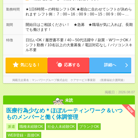
★1日6時間～の時短シフトOK ★都合に合わせてシフトが決めら
勤務時間
れます シフト例： 7：00～16：00 9：00～15：00 9：00～
18：00 11：00～20：00 など ※Wワークの場合、他のお仕事と
合わせ週40時間超の就業はご案内できません ※法令に基づき、
開始日はご相談ください！ ★急募 ★職場が気に入れば、長期
期間
週20時間以上勤務は社会保険への加入対象となります ※労働者
でも働けます！
派遣法（日雇い派遣の原則禁止）により、短時間・短期間の就
業はご案内が難しい場合があります
日払いOK
/
履歴書不要
/
40～50代活躍中
/
副業・WワークOK
/
特徴
シフト勤務
/
10名以上の大量募集
/
電話対応なし
/
パソコンスキ
ル不要
気になる！
応募する
詳細へ
掲載元企業名
マンパワーグループ株式会社 ケアサービス事業部 （医療福祉介護関連）
掲載日：2026.08.07
未読
NEW
医療行為少なめ＊ほぼルーティンワーク＆いつ
ものメンバーと働く体調管理
派遣
職種未経験OK
社会人未経験OK
ブランクOK
WEB登録・面接OK