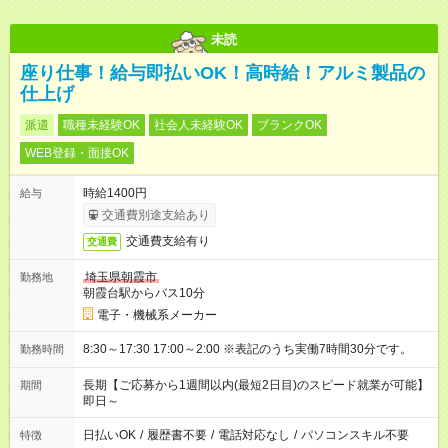
未読
座り仕事！給与即払いOK！高時給！アルミ製品の
仕上げ
派遣
職種未経験OK
社会人未経験OK
ブランクOK
WEB登録・面接OK
時給1400円
給与
交通費別途支給あり
交通費支給有り
交通費
埼玉県朝霞市
勤務地
朝霞台駅からバス10分
電子・機械系メーカー
8:30～17:30 17:00～2:00 ※表記のうち実働7時間30分です。
勤務時間
長期【ご応募から1週間以内(最短2日目)のスピード就業が可能】
期間
即日～
日払いOK
/
履歴書不要
/
電話対応なし
/
パソコンスキル不要
特徴