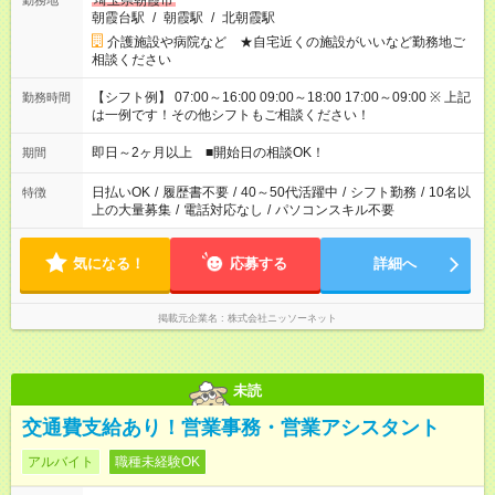
埼玉県朝霞市
勤務地
朝霞台駅
/
朝霞駅
/
北朝霞駅
介護施設や病院など ★自宅近くの施設がいいなど勤務地ご
相談ください
【シフト例】 07:00～16:00 09:00～18:00 17:00～09:00 ※ 上記
勤務時間
は一例です！その他シフトもご相談ください！
即日～2ヶ月以上 ■開始日の相談OK！
期間
日払いOK
/
履歴書不要
/
40～50代活躍中
/
シフト勤務
/
10名以
特徴
上の大量募集
/
電話対応なし
/
パソコンスキル不要
気になる！
応募する
詳細へ
掲載元企業名
株式会社ニッソーネット
未読
交通費支給あり！営業事務・営業アシスタント
アルバイト
職種未経験OK