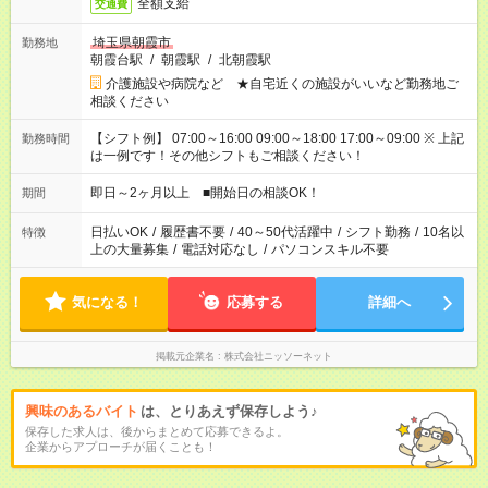
全額支給
交通費
埼玉県朝霞市
勤務地
朝霞台駅
/
朝霞駅
/
北朝霞駅
介護施設や病院など ★自宅近くの施設がいいなど勤務地ご
相談ください
【シフト例】 07:00～16:00 09:00～18:00 17:00～09:00 ※ 上記
勤務時間
は一例です！その他シフトもご相談ください！
即日～2ヶ月以上 ■開始日の相談OK！
期間
日払いOK
/
履歴書不要
/
40～50代活躍中
/
シフト勤務
/
10名以
特徴
上の大量募集
/
電話対応なし
/
パソコンスキル不要
気になる！
応募する
詳細へ
掲載元企業名
株式会社ニッソーネット
興味のあるバイト
は、とりあえず保存しよう♪
保存した求人は、後からまとめて応募できるよ。
企業からアプローチが届くことも！