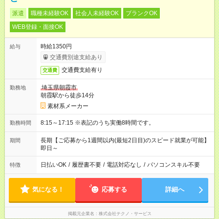
派遣
職種未経験OK
社会人未経験OK
ブランクOK
WEB登録・面接OK
時給1350円
給与
交通費別途支給あり
交通費支給有り
交通費
埼玉県朝霞市
勤務地
朝霞駅から徒歩14分
素材系メーカー
8:15～17:15 ※表記のうち実働8時間です。
勤務時間
長期【ご応募から1週間以内(最短2日目)のスピード就業が可能】
期間
即日～
日払いOK
/
履歴書不要
/
電話対応なし
/
パソコンスキル不要
特徴
気になる！
応募する
詳細へ
掲載元企業名
株式会社テクノ・サービス