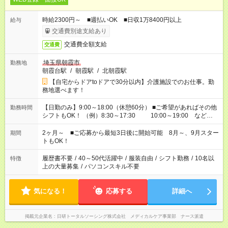
時給2300円～ ■週払いOK ■日収1万8400円以上
給与
交通費別途支給あり
交通費全額支給
交通費
埼玉県朝霞市
勤務地
朝霞台駅
/
朝霞駅
/
北朝霞駅
【自宅からドアtoドアで30分以内】介護施設でのお仕事。勤
務地選べます！
【日勤のみ】9:00～18:00（休憩60分） ■ご希望があればその他
勤務時間
シフトもOK！ （例）8:30～17:30 10:00～19:00 など
「家族とお休みを合わせたい」 「できれば残業はしたくない」
など、あなたのご希望に沿ったお仕事をご紹介します！ ※Wワ
2ヶ月～ ■ご応募から最短3日後に開始可能 8月～、9月スター
期間
ーク希望の方へ 今ご覧のお仕事で希望する勤務時間と、もう1つ
トもOK！
のお仕事の勤務時間。 合計で週40時間を超える場合は応募でき
ません
履歴書不要
/
40～50代活躍中
/
服装自由
/
シフト勤務
/
10名以
特徴
上の大量募集
/
パソコンスキル不要
気になる！
応募する
詳細へ
掲載元企業名
日研トータルソーシング株式会社 メディカルケア事業部 ナース派遣