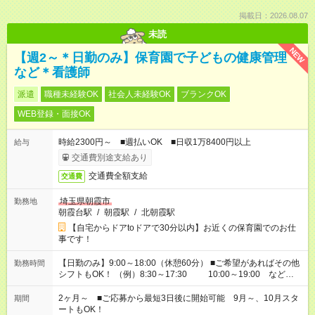
掲載日：2026.08.07
未読
NEW
【週2～＊日勤のみ】保育園で子どもの健康管理
など＊看護師
派遣
職種未経験OK
社会人未経験OK
ブランクOK
WEB登録・面接OK
時給2300円～ ■週払いOK ■日収1万8400円以上
給与
交通費別途支給あり
交通費全額支給
交通費
埼玉県朝霞市
勤務地
朝霞台駅
/
朝霞駅
/
北朝霞駅
【自宅からドアtoドアで30分以内】お近くの保育園でのお仕
事です！
【日勤のみ】9:00～18:00（休憩60分） ■ご希望があればその他
勤務時間
シフトもOK！ （例）8:30～17:30 10:00～19:00 など
「家族とお休みを合わせたい」 「余裕を持って夕飯の準備がし
たい」 「できれば残業はしたくない」 など、ご希望があれば教
2ヶ月～ ■ご応募から最短3日後に開始可能 9月～、10月スタ
期間
えてくださいね。 ※Wワーク希望の方へ 今ご覧のお仕事で希望
ートもOK！