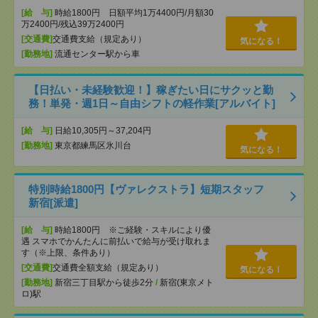
[給 与]
時給1800円 日額平均1万4400円/月額30
万2400円/残込39万2400円
[交通費]
交通費支給（規定あり）
気になる！
[勤務地]
流通センター駅から車
【日払い・未経験歓迎！】稼ぎたい日にサクッと勤
務！単発・週1日～自由シフトの軽作業[アルバイト]
[給 与]
日給10,305円～37,204円
[勤務地]
東京都練馬区氷川台
気になる！
特別時給1800円【ヴァレクストラ】短期スタッフ
新宿[派遣]
[給 与]
時給1800円 ※ご経験・スキルにより優
遇 スマホでかんたんに前払いで給与が受け取れま
す（※上限、条件あり）
[交通費]
交通費全額支給（規定あり）
気になる！
[勤務地]
新宿三丁目駅から徒歩2分
/
新宿(東京メト
ロ)駅