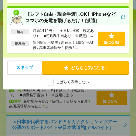
【シフト自由・現金手渡しOK】iPhoneなど
スマホの充電を繋げるだけ！[派遣]
【オープニング募集】おばあちゃんのお散歩付き添
いも仕事の1つ[派遣]
時給1414円～ ▼日払いOK（規定あ
給与
り） ■初勤務手当あり ※規定によ
[給 与]
無資格未経験：時給1350円～ ■週払い
る
新宿駅から徒歩 / 新宿三丁目駅から徒
気になる!
勤務地
OK ■扶養内OK ■日収1万800円以上
歩 / 高田馬場駅から徒歩 / …
[交通費]
交通費全額支給
気になる！
[勤務地]
朝霞台駅
/
朝霞駅
/
北朝霞駅
スキップ
どちらも気になる！
【シフト自由・現金手渡しOK】iPhoneなどスマホの
充電を繋げるだけ！[派遣]
しばらく表示しない
[給 与]
時給1414円～ ▼日払いOK（規定あ
り） ■初勤務手当あり ※規定による
[勤務地]
新宿駅から徒歩
/
新宿三丁目駅から徒歩
/
気になる！
高田馬場駅から徒歩
/
…
＜日本を代表するバンド＊サカナクション＞ツアー
公演のサポートバイト＠日本武道館[アルバイト]