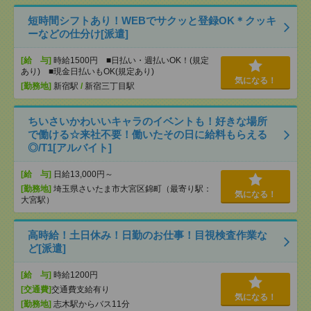
短時間シフトあり！WEBでサクッと登録OK＊クッキ
ーなどの仕分け[派遣]
[給 与]
時給1500円 ■日払い・週払いOK！(規定
あり) ■現金日払いもOK(規定あり)
気になる！
[勤務地]
新宿駅
/
新宿三丁目駅
ちいさいかわいいキャラのイベントも！好きな場所
で働ける☆来社不要！働いたその日に給料もらえる
◎/T1[アルバイト]
[給 与]
日給13,000円～
[勤務地]
埼玉県さいたま市大宮区錦町（最寄り駅：
気になる！
大宮駅）
高時給！土日休み！日勤のお仕事！目視検査作業な
ど[派遣]
[給 与]
時給1200円
[交通費]
交通費支給有り
気になる！
[勤務地]
志木駅からバス11分