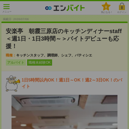
0
メニュー
気になる！
ログイン
掲載日 :2026
/
07
/
06
安楽亭 朝霞三原店のキッチンディナーstaff
＜週1日・1日3時間～＞バイトデビューも応
援！
職種：
キッチンスタッフ、調理師、シェフ、パティシエ
アルバイト
職種未経験OK
1日5時間以内OK！週1日～OK！週2～3日OK！のバ
イト