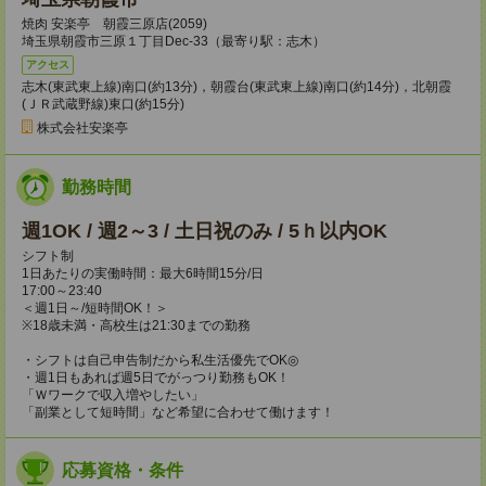
焼肉 安楽亭 朝霞三原店(2059)
埼玉県朝霞市三原１丁目Dec-33（最寄り駅：志木）
アクセス
志木(東武東上線)南口(約13分)，朝霞台(東武東上線)南口(約14分)，北朝霞
(ＪＲ武蔵野線)東口(約15分)
株式会社安楽亭
勤務時間
週1OK / 週2～3 / 土日祝のみ / 5ｈ以内OK
シフト制
1日あたりの実働時間：最大6時間15分/日
17:00～23:40
＜週1日～/短時間OK！＞
※18歳未満・高校生は21:30までの勤務
・シフトは自己申告制だから私生活優先でOK◎
・週1日もあれば週5日でがっつり勤務もOK！
「Ｗワークで収入増やしたい」
「副業として短時間」など希望に合わせて働けます！
応募資格・条件