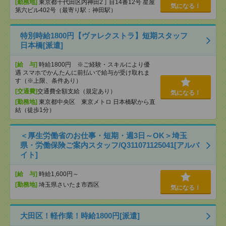
[勤務地]
東京都千代田区内神田2丁目14番12号 星屋
気になる！
第六ビル402号（最寄り駅：神田駅）
特別時給1800円【ヴァレクストラ】短期スタッフ
日本橋[派遣]
[給 与]
時給1800円 ※ご経験・スキルにより優
遇 スマホでかんたんに前払いで給与が受け取れま
す（※上限、条件あり）
[交通費]
交通費全額支給（規定あり）
気になる！
[勤務地]
東京都中央区 東京メトロ 日本橋駅から直
結（徒歩1分）
＜厚生労働省のお仕事・短期・週3日～OK＞埼玉
県・労働保険ご案内スタッフ/Q311071125041[アルバ
イト]
[給 与]
時給1,600円～
[勤務地]
埼玉県さいたま市西区
気になる！
大田区！軽作業！時給1800円[派遣]