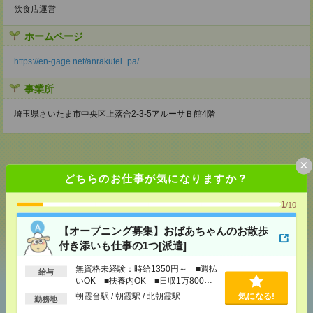
飲食店運営
ホームページ
https://en-gage.net/anrakutei_pa/
事業所
埼玉県さいたま市中央区上落合2-3-5アルーサＢ館4階
×
どちらのお仕事が気になりますか？
応募ページへ
1
/10
【オープニング募集】おばあちゃんのお散歩
気になる！
付き添いも仕事の1つ[派遣]
無資格未経験：時給1350円～ ■週払
給与
いOK ■扶養内OK ■日収1万800円
あなたの閲覧履歴からの
以上
朝霞台駅 / 朝霞駅 / 北朝霞駅
気になる!
勤務地
おすすめ