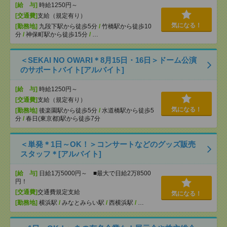
[給 与]
時給1250円～
[交通費]
支給（規定有り）
気になる！
[勤務地]
九段下駅から徒歩5分
/
竹橋駅から徒歩10
分
/
神保町駅から徒歩15分
/
…
＜SEKAI NO OWARI＊8月15日・16日＞ドーム公演
のサポートバイト[アルバイト]
[給 与]
時給1250円～
[交通費]
支給（規定有り）
気になる！
[勤務地]
後楽園駅から徒歩5分
/
水道橋駅から徒歩5
分
/
春日(東京都)駅から徒歩7分
＜単発＊1日～OK！＞コンサートなどのグッズ販売
スタッフ＊[アルバイト]
[給 与]
日給1万5000円～ ■最大で日給2万8500
円！
[交通費]
交通費規定支給
気になる！
[勤務地]
横浜駅
/
みなとみらい駅
/
西横浜駅
/
…