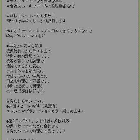
★サイドメニューなど簡単な調理
★食器洗い、キッチン内の整理整頓 など
未経験スタートの方も多数！
頑張りは昇給でしっかり評価します。
ゆくゆくホール・キッチン両方できるようになると
給与UPのチャンスも◎
■学校との両立を応援
授業終わりからラストまで
時間を有効活用できます。
接客が苦手でも調理で
活躍できるから安心。
テスト休みも最大限に
考慮するので、学業との
両立も無理なく可能です。
仲間と連携して料理を
出す達成感は抜群です。
自分らしくオシャレに
◆染髪＆ピアスもOK（規定有）
メッシュやグラデーションカラー楽しめます♪
◆週1日～OK！シフト相談も柔軟対応！
学業・サークルなどに合わせて
自分のペースで無理なく働けます！