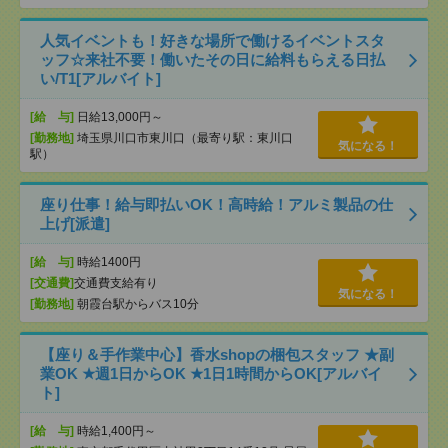
人気イベントも！好きな場所で働けるイベントスタ
ッフ☆来社不要！働いたその日に給料もらえる日払
い/T1[アルバイト]
[給 与]
日給13,000円～
[勤務地]
埼玉県川口市東川口（最寄り駅：東川口
気になる！
駅）
座り仕事！給与即払いOK！高時給！アルミ製品の仕
上げ[派遣]
[給 与]
時給1400円
[交通費]
交通費支給有り
気になる！
[勤務地]
朝霞台駅からバス10分
【座り＆手作業中心】香水shopの梱包スタッフ ★副
業OK ★週1日からOK ★1日1時間からOK[アルバイ
ト]
[給 与]
時給1,400円～