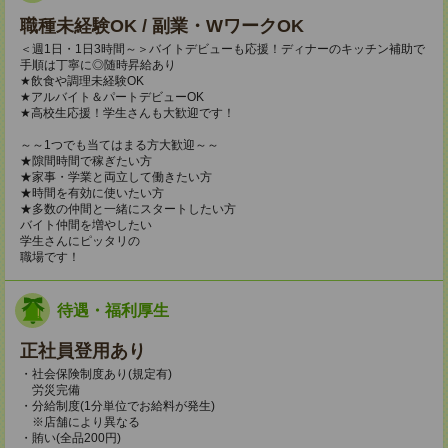
職種未経験OK / 副業・WワークOK
＜週1日・1日3時間～＞バイトデビューも応援！ディナーのキッチン補助で
手順は丁寧に◎随時昇給あり
★飲食や調理未経験OK
★アルバイト＆パートデビューOK
★高校生応援！学生さんも大歓迎です！
～～1つでも当てはまる方大歓迎～～
★隙間時間で稼ぎたい方
★家事・学業と両立して働きたい方
★時間を有効に使いたい方
★多数の仲間と一緒にスタートしたい方
バイト仲間を増やしたい
学生さんにピッタリの
職場です！
待遇・福利厚生
正社員登用あり
・社会保険制度あり(規定有)
労災完備
・分給制度(1分単位でお給料が発生)
※店舗により異なる
・賄い(全品200円)