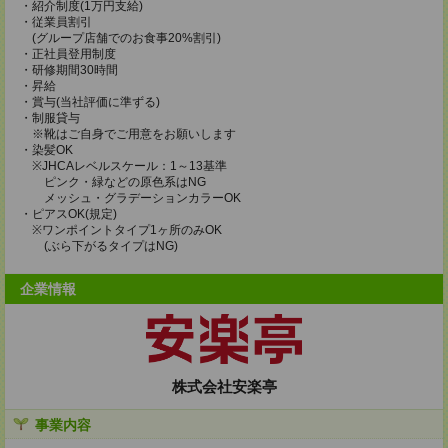
・紹介制度(1万円支給)
・従業員割引
(グループ店舗でのお食事20%割引)
・正社員登用制度
・研修期間30時間
・昇給
・賞与(当社評価に準ずる)
・制服貸与
※靴はご自身でご用意をお願いします
・染髪OK
※JHCAレベルスケール：1～13基準
ピンク・緑などの原色系はNG
メッシュ・グラデーションカラーOK
・ピアスOK(規定)
※ワンポイントタイプ1ヶ所のみOK
(ぶら下がるタイプはNG)
企業情報
株式会社安楽亭
事業内容