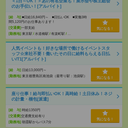
＜1日～OK！＞あの有名企業も！展示会や株主総会
のお手伝い！[アルバイト]
[給 与]
■日給16,840円～ ■日払いOK ■実働3時
間5,120円のお仕事あります！
[交通費]
一部支給
気になる！
[勤務地]
東京駅
/
水道橋駅
/
有楽町駅
/
…
人気イベントも！好きな場所で働けるイベントスタ
ッフ☆来社不要！働いたその日に給料もらえる日払
い/T1[アルバイト]
[給 与]
日給13,000円～
[勤務地]
東京都豊島区南池袋（最寄り駅：池袋駅）
気になる！
座り仕事！給与即払いOK！高時給！土日休み！ネジ
の計量・梱包[派遣]
[給 与]
時給1350円
[交通費]
交通費支給有り
気になる！
[勤務地]
朝霞駅からバス7分