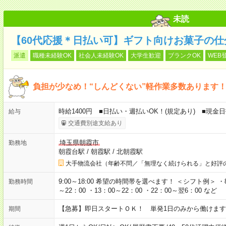
未読
【60代応援＊日払い可】ギフト向けお菓子の
派遣
職種未経験OK
社会人未経験OK
大学生歓迎
ブランクOK
WEB
負担が少なめ！“しんどくない”軽作業多数あります
時給1400円 ■日払い・週払いOK！(規定あり) ■現
給与
交通費別途支給あり
埼玉県朝霞市
勤務地
朝霞台駅
/
朝霞駅
/
北朝霞駅
大手物流会社（年齢不問／「無理なく続けられる」と好評
9:00～18:00 希望の時間帯を選べます！ ＜シフト例＞ ・8：3
勤務時間
～22：00 ・13：00～22：00 ・22：00～翌6：00 など
【急募】即日スタートＯＫ！ 単発1日のみから働けます
期間