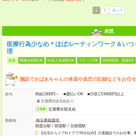
1
2
次へ
未読
医療行為少なめ＊ほぼルーティンワーク＆いつ
理
派遣
職種未経験OK
社会人未経験OK
ブランクOK
WEB登録・面接OK
施設でおばあちゃんの体温や血圧の記録などをお任
時給2300円～ ■週払いOK ■日収1万8400円以上
給与
交通費別途支給あり
交通費全額支給
交通費
埼玉県朝霞市
勤務地
朝霞台駅
/
朝霞駅
/
北朝霞駅
【自宅からドアtoドアで30分以内】介護施設でのお仕事。