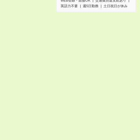
WEB登録・面接OK
交通費別途支給あり
英語力不要
週5日勤務
土日祝日が休み