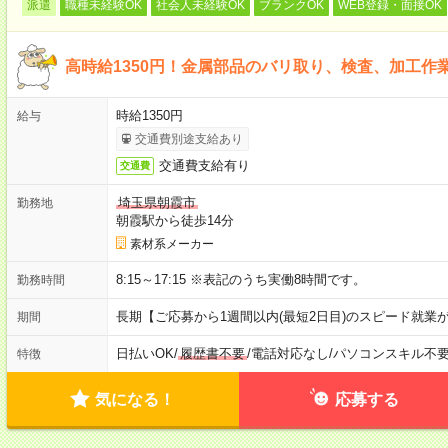
派遣
職種未経験OK
社会人未経験OK
ブランクOK
WEB登録・面接OK
高時給1350円！金属部品のバリ取り、検査、加工作
時給1350円
給与
交通費別途支給あり
交通費支給有り
交通費
埼玉県朝霞市
勤務地
朝霞駅から徒歩14分
素材系メーカー
8:15～17:15 ※表記のうち実働8時間です。
勤務時間
長期【ご応募から1週間以内(最短2日目)のスピード就業
期間
日払いOK
/
履歴書不要
/
電話対応なし
/
パソコンスキル不
特徴
気になる！
応募する