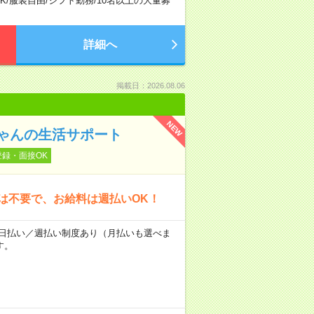
K
/
服装自由
/
シフト勤務
/
10名以上の大量募
詳細へ
掲載日：2026.08.06
NEW
ゃんの生活サポート
登録・面接OK
は不要で、お給料は週払いOK！
～★日払い／週払い制度あり（月払いも選べま
す。