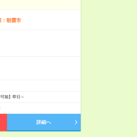
業：朝霞市
が可能】即日～
要
詳細へ