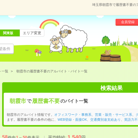
埼玉県朝霞市で履歴書不要の
会員登録
エリア変更
関東版
望条件
ト一覧
朝霞市の履歴書不要のアルバイト・バイト一覧
検索結果
朝霞市
履歴書不要
で
のバイト一覧
朝霞市のアルバイト情報です。
オフィスワーク・事務系
、
営業・販売・サービス系
、
ます。履歴書不要の条件の他に、
WEB登録・面接OK
、
交通費別途支給あり
、
英語力不
1,540
58
平均時給:
円
件中
1
～
50
件表示