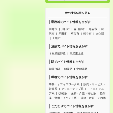
他の検索結果を見る
勤務地でバイト情報をさがす
川越市
川口市
春日部市
越谷市
所
沢市
戸田市
草加市
熊谷市
比企郡
上尾市
沿線でバイト情報をさがす
ＪＲ武蔵野線
東武東上線
駅でバイト情報をさがす
朝霞台駅
朝霞駅
北朝霞駅
職種でバイト情報をさがす
事務・オフィスワーク系
販売・サービス・
営業系
クリエイティブ系
IT・エンジニ
ア系
技術系
医療・介護・福祉系
軽作
業・警備・イベント系
調査・教育・その他
こだわりでバイト情報をさがす