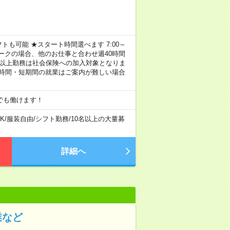
トも可能 ★スタート時間選べます 7:00～
し！ ※Wワークの場合、他のお仕事と合わせ週40時間
間以上勤務は社会保険への加入対象となりま
短時間・短期間の就業はご案内が難しい場合
でも働けます！
K
/
服装自由
/
シフト勤務
/
10名以上の大量募
詳細へ
業など