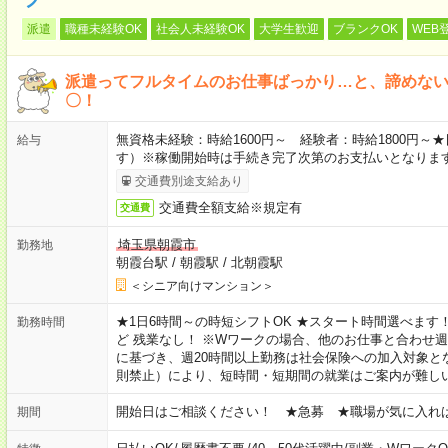
派遣
職種未経験OK
社会人未経験OK
大学生歓迎
ブランクOK
WEB
派遣ってフルタイムのお仕事ばっかり…と、諦めな
〇！
無資格未経験：時給1600円～ 経験者：時給1800円
給与
す）※稼働開始時は手続き完了次第のお支払いとなりま
交通費別途支給あり
交通費全額支給※規定有
交通費
埼玉県朝霞市
勤務地
朝霞台駅
/
朝霞駅
/
北朝霞駅
＜シニア向けマンション＞
★1日6時間～の時短シフトOK ★スタート時間選べます！ 7:00～16
勤務時間
ど 残業なし！ ※Wワークの場合、他のお仕事と合わせ週
に基づき、週20時間以上勤務は社会保険への加入対象と
則禁止）により、短時間・短期間の就業はご案内が難し
開始日はご相談ください！ ★急募 ★職場が気に入れ
期間