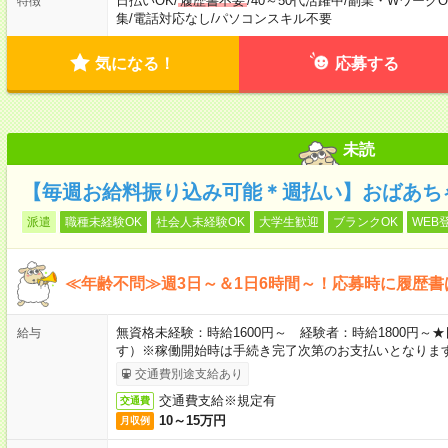
日払いOK
/
履歴書不要
/
40～50代活躍中
/
副業・WワークO
特徴
集
/
電話対応なし
/
パソコンスキル不要
気になる！
応募する
未読
【毎週お給料振り込み可能＊週払い】おばあち
派遣
職種未経験OK
社会人未経験OK
大学生歓迎
ブランクOK
WEB
≪年齢不問≫週3日～＆1日6時間～！応募時に履歴書
無資格未経験：時給1600円～ 経験者：時給1800円
給与
す）※稼働開始時は手続き完了次第のお支払いとなりま
交通費別途支給あり
交通費支給※規定有
交通費
10～15万円
月収例