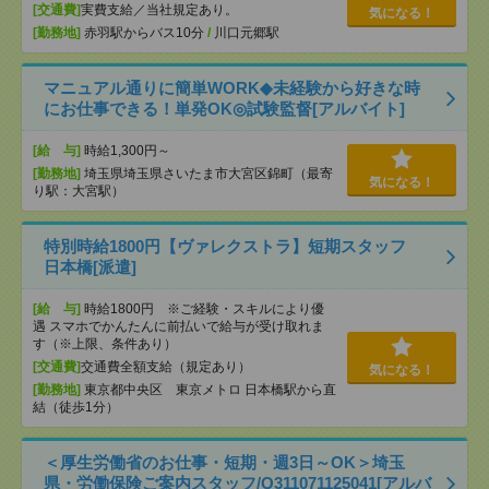
[交通費]
実費支給／当社規定あり。
気になる！
[勤務地]
赤羽駅からバス10分
/
川口元郷駅
マニュアル通りに簡単WORK◆未経験から好きな時
にお仕事できる！単発OK◎試験監督[アルバイト]
[給 与]
時給1,300円～
[勤務地]
埼玉県埼玉県さいたま市大宮区錦町（最寄
気になる！
り駅：大宮駅）
特別時給1800円【ヴァレクストラ】短期スタッフ
日本橋[派遣]
[給 与]
時給1800円 ※ご経験・スキルにより優
遇 スマホでかんたんに前払いで給与が受け取れま
す（※上限、条件あり）
[交通費]
交通費全額支給（規定あり）
気になる！
[勤務地]
東京都中央区 東京メトロ 日本橋駅から直
結（徒歩1分）
＜厚生労働省のお仕事・短期・週3日～OK＞埼玉
県・労働保険ご案内スタッフ/Q311071125041[アルバ