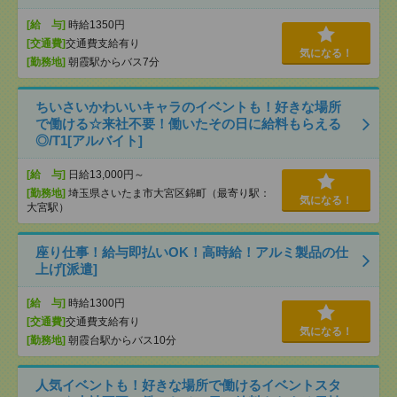
[給 与]
時給1350円
[交通費]
交通費支給有り
気になる！
[勤務地]
朝霞駅からバス7分
ちいさいかわいいキャラのイベントも！好きな場所
で働ける☆来社不要！働いたその日に給料もらえる
◎/T1[アルバイト]
[給 与]
日給13,000円～
[勤務地]
埼玉県さいたま市大宮区錦町（最寄り駅：
気になる！
大宮駅）
座り仕事！給与即払いOK！高時給！アルミ製品の仕
上げ[派遣]
[給 与]
時給1300円
[交通費]
交通費支給有り
気になる！
[勤務地]
朝霞台駅からバス10分
人気イベントも！好きな場所で働けるイベントスタ