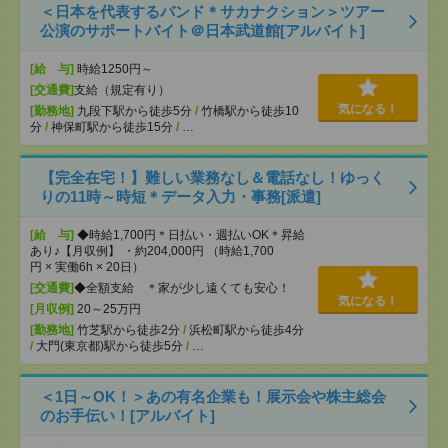
＜日本を代表するバンド＊サカナクション＞ツアー
公演のサポートバイト＠日本武道館[アルバイト]
[給 与]
時給1250円～
[交通費]
支給（規定有り）
気になる！
[勤務地]
九段下駅から徒歩5分
/
竹橋駅から徒歩10
分
/
神保町駅から徒歩15分
/
…
【完全在宅！】難しい業務なし＆電話なし！ゆっく
りの11時～時短＊データ入力・事務[派遣]
[給 与]
◆時給1,700円＊日払い・週払いOK＊昇給
あり♪【月収例】 ・約204,000円 （時給1,700
円 × 実働6h × 20日）
[交通費]
◆全額支給 ＊家が少し遠くても安心！
気になる！
[月収例]
20～25万円
[勤務地]
竹芝駅から徒歩2分
/
浜松町駅から徒歩4分
/
大門(東京都)駅から徒歩5分
/
…
＜1日～OK！＞あの有名企業も！展示会や株主総会
のお手伝い！[アルバイト]