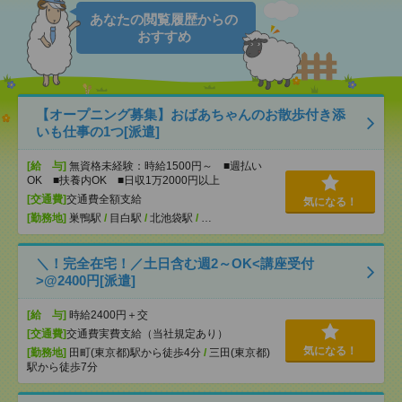
あなたの閲覧履歴からの
おすすめ
【オープニング募集】おばあちゃんのお散歩付き添
いも仕事の1つ[派遣]
[給 与]
無資格未経験：時給1500円～ ■週払い
OK ■扶養内OK ■日収1万2000円以上
[交通費]
交通費全額支給
気になる！
[勤務地]
巣鴨駅
/
目白駅
/
北池袋駅
/
…
＼！完全在宅！／土日含む週2～OK<講座受付
>@2400円[派遣]
[給 与]
時給2400円＋交
[交通費]
交通費実費支給（当社規定あり）
気になる！
[勤務地]
田町(東京都)駅から徒歩4分
/
三田(東京都)
駅から徒歩7分