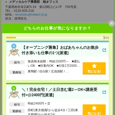
メディカルケア事業部 柏オフィス
千葉県柏市末広町5-19 第12関口ビル7F 705号室
TEL：0120-935-218
MAIL：
tenshoku@nikken-ts.jp
担当：採用担当
×
メディカルケア事業部 新宿オフィス
どちらのお仕事が気になりますか？
東京都新宿区新宿2-3-10 新宿御苑ビル6階
TEL：0120-457-235
1
/10
MAIL：
tenshoku@nikken-ts.jp
担当：採用担当
【オープニング募集】おばあちゃんのお散歩
メディカルケア事業部 立川事業所
付き添いも仕事の1つ[派遣]
東京都立川市錦町1-12-14
TEL：0120-934-200
無資格未経験：時給1500円～ ■週払
給与
MAIL：
tenshoku@nikken-ts.jp
いOK ■扶養内OK ■日収1万2000円
担当：採用担当
以上
巣鴨駅 / 目白駅 / 北池袋駅 / …
気になる!
勤務地
メディカルケア事業部 町田オフィス
東京都町田市森野1-7-23 大樹生命町田ビル6F
TEL：0120-453-285
MAIL：
tenshoku@nikken-ts.jp
＼！完全在宅！／土日含む週2～OK<講座受
担当：採用担当
付>@2400円[派遣]
メディカルケア事業部 横浜オフィス
時給2400円＋交
神奈川県横浜市保土ケ谷区神戸町134 横浜ビジネスパークサウスタワー
給与
2F B区画
田町(東京都)駅から徒歩4分 / 三田(東
勤務地
TEL：0120-901-799
気になる!
京都)駅から徒歩7分