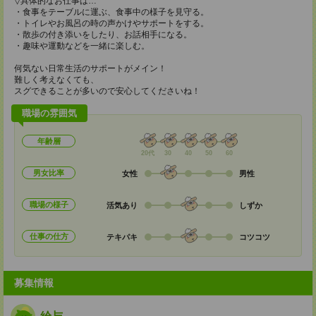
▽具体的なお仕事は…
・食事をテーブルに運ぶ、食事中の様子を見守る。
・トイレやお風呂の時の声かけやサポートをする。
・散歩の付き添いをしたり、お話相手になる。
・趣味や運動などを一緒に楽しむ。
何気ない日常生活のサポートがメイン！
難しく考えなくても、
スグできることが多いので安心してくださいね！
職場の雰囲気
年齢層
20代
30
40
50
60
男女比率
女性
男性
職場の様子
活気あり
しずか
仕事の仕方
テキパキ
コツコツ
募集情報