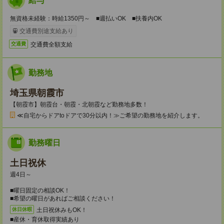
給与
無資格未経験：時給1350円～ ■週払いOK ■扶養内OK
交通費別途支給あり
交通費全額支給
交通費
勤務地
埼玉県朝霞市
【朝霞市】朝霞台・朝霞・北朝霞など勤務地多数！
≪自宅からドアtoドアで30分以内！≫ご希望の勤務地を紹介します。
勤務曜日
土日祝休
週4日～
■曜日固定の相談OK！
■希望の曜日があればご相談ください！
土日祝休みもOK！
休日休暇
■産休・育休取得実績あり