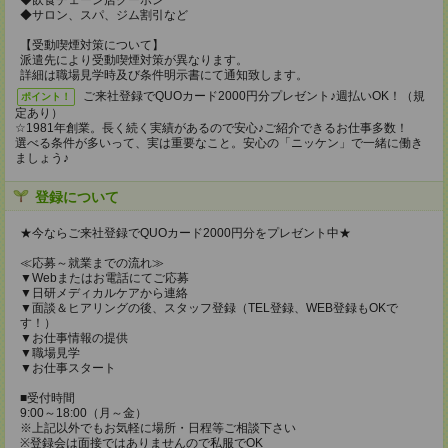
◆飲食チェーン店クーポン
◆サロン、スパ、ジム割引など
【受動喫煙対策について】
派遣先により受動喫煙対策が異なります。
詳細は職場見学時及び条件明示書にて通知致します。
ご来社登録でQUOカード2000円分プレゼント♪週払いOK！（規
ポイント！
定あり）
☆1981年創業。長く続く実績があるので安心♪ご紹介できるお仕事多数！
選べる条件が多いって、実は重要なこと。安心の「ニッケン」で一緒に働き
ましょう♪
登録について
★今ならご来社登録でQUOカード2000円分をプレゼント中★
≪応募～就業までの流れ≫
▼Webまたはお電話にてご応募
▼日研メディカルケアから連絡
▼面談＆ヒアリングの後、スタッフ登録（TEL登録、WEB登録もOKで
す！）
▼お仕事情報の提供
▼職場見学
▼お仕事スタート
■受付時間
9:00～18:00（月～金）
※上記以外でもお気軽に場所・日程等ご相談下さい
※登録会は面接ではありませんので私服でOK