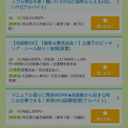
ッフ☆来社不要！働いたその日に給料もらえる日払
い/T1[アルバイト]
[給 与]
日給13,000円～
[勤務地]
埼玉県川口市東川口（最寄り駅：東川口
気になる！
駅）
【未経験OK】【服装＆髪色自由！】お菓子のピッキ
ング・シール貼り｜短期[派遣]
[給 与]
時給1400円／月収例：117,600円＝1,400
円×4時間×21日勤務の場合＋交通費別途支給
[交通費]
実費支給／当社規定あり。
気になる！
[勤務地]
七里駅から車6分
/
大宮公園駅
/
大宮(埼玉
県)駅
マニュアル通りに簡単WORK◆未経験から好きな時
にお仕事できる！単発OK◎試験監督[アルバイト]
[給 与]
時給1,300円～
[勤務地]
埼玉県川越市脇田町（最寄り駅：川越駅）
気になる！