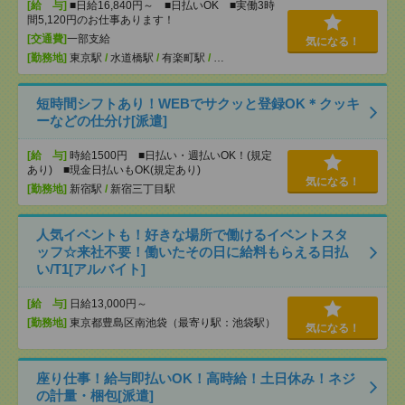
[給 与]
■日給16,840円～ ■日払いOK ■実働3時
間5,120円のお仕事あります！
[交通費]
一部支給
気になる！
[勤務地]
東京駅
/
水道橋駅
/
有楽町駅
/
…
短時間シフトあり！WEBでサクッと登録OK＊クッキ
ーなどの仕分け[派遣]
[給 与]
時給1500円 ■日払い・週払いOK！(規定
あり) ■現金日払いもOK(規定あり)
気になる！
[勤務地]
新宿駅
/
新宿三丁目駅
人気イベントも！好きな場所で働けるイベントスタ
ッフ☆来社不要！働いたその日に給料もらえる日払
い/T1[アルバイト]
[給 与]
日給13,000円～
[勤務地]
東京都豊島区南池袋（最寄り駅：池袋駅）
気になる！
座り仕事！給与即払いOK！高時給！土日休み！ネジ
の計量・梱包[派遣]