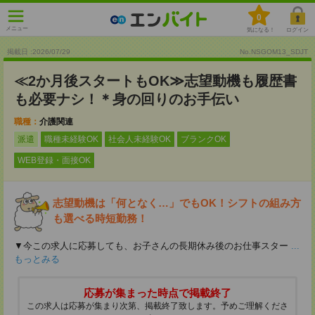
0
メニュー
気になる！
ログイン
掲載日 :2026
/
07
/
29
No.NSGOM13_SDJT
≪2か月後スタートもOK≫志望動機も履歴書
も必要ナシ！＊身の回りのお手伝い
職種：
介護関連
派遣
職種未経験OK
社会人未経験OK
ブランクOK
WEB登録・面接OK
志望動機は「何となく…」でもOK！シフトの組み方
も選べる時短勤務！
▼今この求人に応募しても、お子さんの長期休み後のお仕事スター
...
もっとみる
応募が集まった時点で掲載終了
この求人は応募が集まり次第、掲載終了致します。予めご理解くださ