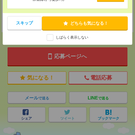
MAIL：
tenshoku@nikken-ts.jp
担当：採用担当
登録交通費
スキップ
どちらも気になる！
★今ならご来社登録でQUOカード2000円分をプレゼント中★
しばらく表示しない
応募ページへ
気になる！
電話応募
メール
LINE
で送る
で送る
シェア
ツイート
ブックマーク