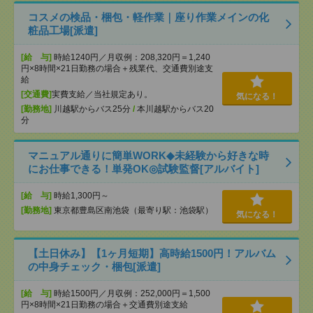
コスメの検品・梱包・軽作業｜座り作業メインの化
粧品工場[派遣]
[給 与]
時給1240円／月収例：208,320円＝1,240
円×8時間×21日勤務の場合＋残業代、交通費別途支
給
[交通費]
実費支給／当社規定あり。
気になる！
[勤務地]
川越駅からバス25分
/
本川越駅からバス20
分
マニュアル通りに簡単WORK◆未経験から好きな時
にお仕事できる！単発OK◎試験監督[アルバイト]
[給 与]
時給1,300円～
[勤務地]
東京都豊島区南池袋（最寄り駅：池袋駅）
気になる！
【土日休み】【1ヶ月短期】高時給1500円！アルバム
の中身チェック・梱包[派遣]
[給 与]
時給1500円／月収例：252,000円＝1,500
円×8時間×21日勤務の場合＋交通費別途支給