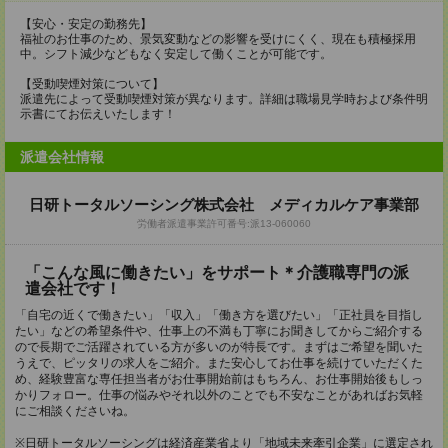
【安心・安定の勤務先】
福祉のお仕事のため、景気変動などの影響を受けにくく、現在も積極採用
中。シフト減少などもなく安定して働くことが可能です。
【受動喫煙対策について】
派遣先によって受動喫煙対策が異なります。詳細は職場見学時および条件明
示書にてお伝えいたします！
派遣会社情報
日研トータルソーシング株式会社 メディカルケア事業部
労働者派遣事業許可番号:派13-060060
「こんな風に働きたい」をサポート＊介護職専門の派
遣会社です！
「自宅の近くで働きたい」「収入」「働き方を選びたい」「正社員を目指し
たい」などの希望条件や、仕事上の不満も丁寧にお聞きしてからご紹介する
ので長期でご活躍されている方が多いのが特長です。まずはご希望を聞いた
うえで、ピッタリの求人をご紹介。また安心してお仕事を続けていただくた
め、経験豊富な専任担当者がお仕事開始前はもちろん、お仕事開始後もしっ
かりフォロー。仕事の悩みやそれ以外のことでも不安なことがあればお気軽
にご相談くださいね。
※日研トータルソーシングは経済産業省より「地域未来牽引企業」に選定され