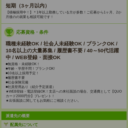
短期（3ヶ月以内）
【積極採用中！】＊1年以上勤務している方が多数！ご応募から1ヶ月、2か
月後のの就業も相談可能です！
応募資格・条件
職種未経験OK / 社会人未経験OK / ブランクOK /
10名以上の大量募集 / 履歴書不要 / 40～50代活躍
中 / WEB登録・面接OK
■無資格・未経験OK！
■年齢・学歴不問！ブランクOK!
■10名以上採用予定！
■履歴書不要
■社会保険完備
■社員登用あり（紹介予定派遣）
★WEB登録・電話登録OK！支店への来社面談の場合、交通費として【QUO
カード2000円分】プレゼント！
★出張面談に関してもお気軽にご相談ください。
派遣先の概要
配属先について