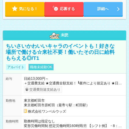
気になる！
応募する
詳細へ
未読
ちいさいかわいいキャラのイベントも！好きな
場所で働ける☆来社不要！働いたその日に給料
もらえる◎/T1
アルバイト
職種未経験OK
日給13,000円～
給与
＋交通費支給 ★交通費全額支給！ ┗案件により規定あり ★日払
いOK！（規定あり） ┗働いたその日に現金GET♪ お仕事後はコ
交通費別途支給あり
ンビニATMから 日払い分を引き落とせます！ 【試用期間】試
用期間なし
東京都町田市
勤務地
東京都町田市原町田（最寄り駅：町田駅）
株式会社ワンベルウッズ
勤務時間は指定なし
勤務時間
変形労働時間制 想定労働時間160時間/月 【シフト例】 ・8：00