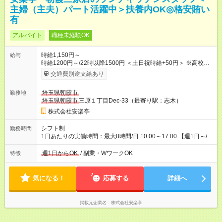
主婦（主夫）パート活躍中＞扶養内OK◎格安賄い
有
アルバイト
職種未経験OK
時給1,150円～
給与
時給1200円～/22時以降1500円 ＜土日祝時給+50円＞ ※高校生
時給1150円 【試用期間】試用期間あり 試用期間の長さ：12ヶ
交通費別途支給あり
月 雇用形態、給与は本採用時と同じです。 ※最大12ヶ月の間
で、合計30時間の試用期間（研修期間）があります。
埼玉県朝霞市
勤務地
埼玉県朝霞市
三原１丁目Dec-33（最寄り駅：志木）
株式会社安楽亭
シフト制
勤務時間
1日あたりの実働時間：最大8時間/日 10:00～17:00 【週1日～/1
日3時間～OK！】 ＊レギュラー勤務ももちろん大歓迎！ 「子ど
ものお迎えまでの時間」 「ランチタイムだけ」 など、家庭の予
週1日からOK
/ 副業・WワークOK
特徴
定に合わせやすいシフト制！ ※ディナータイムの勤務希望も相
談可能◎
気になる！
応募する
詳細へ
掲載元企業名
株式会社安楽亭