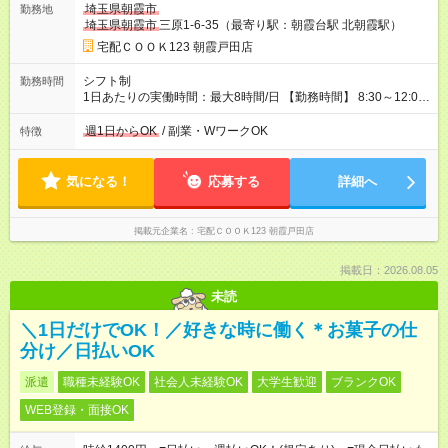
埼玉県朝霞市
勤務地
埼玉県朝霞市
三原1-6-35（最寄り駅：朝霞台駅 北朝霞駅）
宅配ＣＯＯＫ123 朝霞戸田店
シフト制
勤務時間
1日あたりの実働時間：最大8時間/日 【勤務時間】 8:30～12:00
13:00～18:00 8:30～17:30（休憩、昼食あり） 高齢の方への ３
輪バイクでルート配達！ 車での配達では無いのでお間違えな
週1日からOK
/ 副業・WワークOK
特徴
く！ お休みの時だけ・・というWワーカー さんや フルタイムで
働きたい!という方 も大歓迎! 仕事を覚えれば時給1,200円以上も
可能！
気になる！
応募する
詳細へ
掲載元企業名
宅配ＣＯＯＫ123 朝霞戸田店
掲載日：2026.08.05
未読
＼1日だけでOK！／好きな時に働く＊お菓子の仕
分け／日払いOK
派遣
職種未経験OK
社会人未経験OK
大学生歓迎
ブランクOK
WEB登録・面接OK