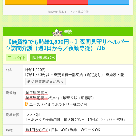
掲載元企業名
フリック株式会社
未読
【無資格でも時給1,830円～】夜間見守りヘルパー
✨訪問介護（週1日から／夜勤専従） /Jb
アルバイト
職種未経験OK
時給1,830円～
給与
時給1,830円以上 ※交通費一部支給（既定あり） ※経験・能力を
考慮して決定します 【収入例】 週1回勤務の場合：1,830円×8時
交通費別途支給あり
間×4回=5万8,560円 週3回勤務の場合：1,830円×8時間×12回
=17万5,680円 【試用期間】試用期間あり 試用期間の長さ：2ヶ
埼玉県朝霞市
勤務地
月 ※ 雇用形態と給与に、本採用時と異なる部分があります。 雇
埼玉県朝霞市
根岸台（最寄り駅：朝霞駅）
用形態：本採用時と同じです。 給与：時給 1,580円以上
ユースタイルラボラトリー株式会社
シフト制
勤務時間
1日あたりの実働時間：最大8時間/日 【夜勤】 22：00～翌9：
00 ※週1日～OK ／ 夜勤専従 ＊＊ 勤務時間例 ＊＊ ■22時か
ら翌7時 ■23時から翌8時 ■24時から翌9時 など ※上記の時間
週1日からOK
/ 日払いOK / 副業・WワークOK
特徴
内で8時間勤務（休憩1時間）ご利用者様により、時間は異なり