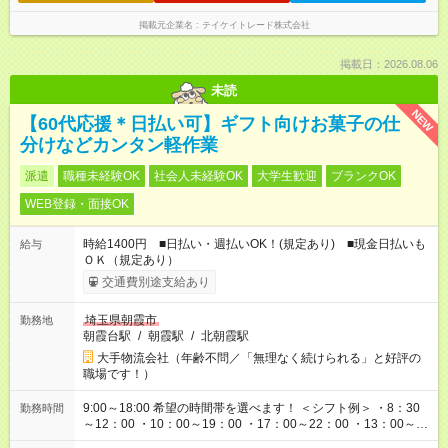
掲載元企業名
テイケイトレード株式会社
掲載日：2026.08.06
未読
NEW
【60代応援＊日払い可】ギフト向けお菓子の仕
分けなどカンタン軽作業
派遣
職種未経験OK
社会人未経験OK
大学生歓迎
ブランクOK
WEB登録・面接OK
時給1400円 ■日払い・週払いOK！(規定あり) ■現金日払いも
給与
ＯＫ（規定あり）
交通費別途支給あり
埼玉県朝霞市
勤務地
朝霞台駅
/
朝霞駅
/
北朝霞駅
大手物流会社（年齢不問／「無理なく続けられる」と好評の
職場です！）
9:00～18:00 希望の時間帯を選べます！ ＜シフト例＞ ・8：30
勤務時間
～12：00 ・10：00～19：00 ・17：00～22：00 ・13：00～
22：00 ・22：00～翌6：00 など