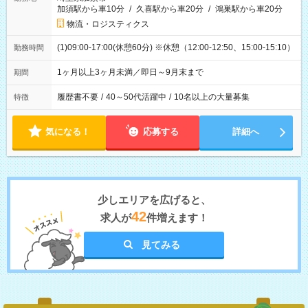
加須駅から車10分
/
久喜駅から車20分
/
鴻巣駅から車20分
物流・ロジスティクス
(1)09:00-17:00(休憩60分) ※休憩（12:00-12:50、15:00-15:10）
勤務時間
1ヶ月以上3ヶ月未満／即日～9月末まで
期間
履歴書不要
/
40～50代活躍中
/
10名以上の大量募集
特徴
気になる！
応募する
詳細へ
少しエリアを広げると、
42
求人が
件増えます！
見てみる