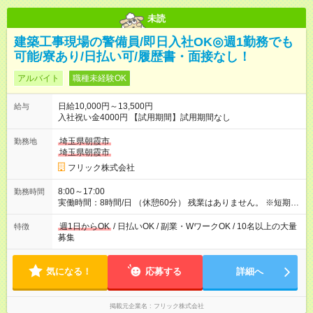
未読
建築工事現場の警備員/即日入社OK◎週1勤務でも
可能/寮あり/日払い可/履歴書・面接なし！
アルバイト
職種未経験OK
日給10,000円～13,500円
給与
入社祝い金4000円 【試用期間】試用期間なし
埼玉県朝霞市
勤務地
埼玉県朝霞市
フリック株式会社
8:00～17:00
勤務時間
実働時間：8時間/日 （休憩60分） 残業はありません。 ※短期の
募集は行っておりません。予めご了承くださいませ。
週1日からOK
/ 日払いOK / 副業・WワークOK / 10名以上の大量
特徴
募集
気になる！
応募する
詳細へ
掲載元企業名
フリック株式会社