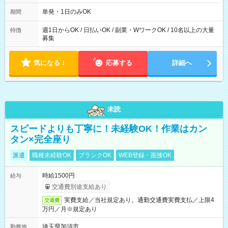
～21：00
単発・1日のみOK
期間
週1日からOK / 日払いOK / 副業・WワークOK / 10名以上の大量
特徴
募集
気になる！
応募する
詳細へ
未読
スピードよりも丁寧に！未経験OK！作業はカン
タン×完全座り
派遣
職種未経験OK
ブランクOK
WEB登録・面接OK
時給1500円
給与
交通費別途支給あり
実費支給／当社規定あり。通勤交通費実費支払／上限4
交通費
万円／月※規定あり
埼玉県加須市
勤務地