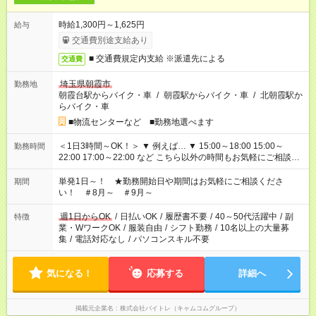
時給1,300円～1,625円
給与
交通費別途支給あり
■ 交通費規定内支給 ※派遣先による
交通費
埼玉県朝霞市
勤務地
朝霞台駅からバイク・車
/
朝霞駅からバイク・車
/
北朝霞駅か
らバイク・車
■物流センターなど ■勤務地選べます
＜1日3時間～OK！＞ ▼ 例えば… ▼ 15:00～18:00 15:00～
勤務時間
22:00 17:00～22:00 など こちら以外の時間もお気軽にご相談く
ださい！
単発1日～！ ★勤務開始日や期間はお気軽にご相談くださ
期間
い！ ＃8月～ ＃9月～
週1日からOK
/
日払いOK
/
履歴書不要
/
40～50代活躍中
/
副
特徴
業・WワークOK
/
服装自由
/
シフト勤務
/
10名以上の大量募
集
/
電話対応なし
/
パソコンスキル不要
気になる！
応募する
詳細へ
掲載元企業名
株式会社バイトレ（キャムコムグループ）