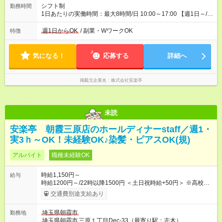
シフト制
勤務時間
1日あたりの実働時間：最大8時間/日 10:00～17:00 【週1日～/1
日3時間～OK！】 ＊レギュラー勤務ももちろん大歓迎！ 「子ど
ものお迎えまでの時間」 「ランチタイムだけ」 など、家庭の予
週1日からOK
/ 副業・WワークOK
特徴
定に合わせやすいシフト制！ ※ディナータイムの勤務希望も相
談可能◎
気になる！
応募する
詳細へ
掲載元企業名
株式会社安楽亭
未読
安楽亭 朝霞三原店のホールディナーstaff／週1・
実3ｈ～OK！未経験OK♪染髪・ピアスOK(規)
アルバイト
職種未経験OK
時給1,150円～
給与
時給1200円～/22時以降1500円 ＜土日祝時給+50円＞ ※高校生
時給1150円 【試用期間】試用期間あり 試用期間の長さ：12ヶ
交通費別途支給あり
月 雇用形態、給与は本採用時と同じです。 ※最大12ヶ月の間
で、合計30時間の試用期間（研修期間）があります。
埼玉県朝霞市
勤務地
埼玉県朝霞市
三原１丁目Dec-33（最寄り駅：志木）