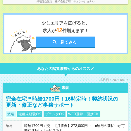
掲載元企業名
株式会社学研エデュケーショナル
少しエリアを広げると、
42
求人が
件増えます！
見てみる
あなたの閲覧履歴からのオススメ
掲載日：2026.08.07
未読
完全在宅＊時給1700円！16時定時！契約状況の
更新・修正など事務サポート
派遣
職種未経験OK
ブランクOK
WEB登録・面接OK
時給1700円＋交 【月収例】272,000円～ ■給与の前払いが可
給与
能な速払いサービスあり