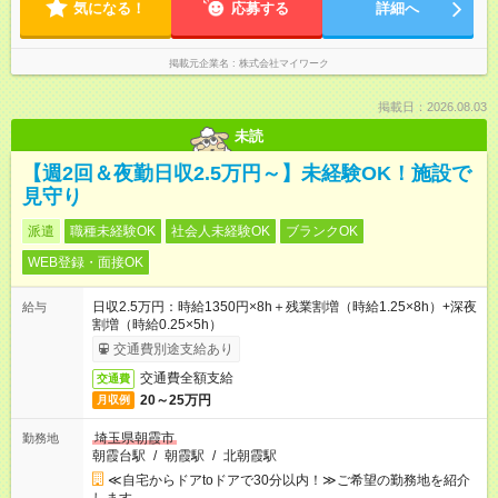
気になる！
応募する
詳細へ
掲載元企業名
株式会社マイワーク
掲載日：2026.08.03
未読
【週2回＆夜勤日収2.5万円～】未経験OK！施設で
見守り
派遣
職種未経験OK
社会人未経験OK
ブランクOK
WEB登録・面接OK
日収2.5万円：時給1350円×8h＋残業割増（時給1.25×8h）+深夜
給与
割増（時給0.25×5h）
交通費別途支給あり
交通費全額支給
交通費
20～25万円
月収例
埼玉県朝霞市
勤務地
朝霞台駅
/
朝霞駅
/
北朝霞駅
≪自宅からドアtoドアで30分以内！≫ご希望の勤務地を紹介