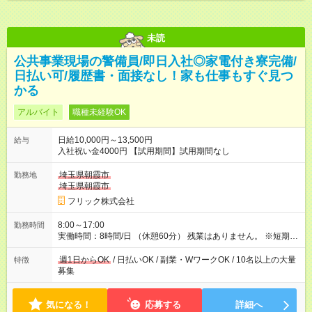
未読
公共事業現場の警備員/即日入社◎家電付き寮完備/
日払い可/履歴書・面接なし！家も仕事もすぐ見つ
かる
アルバイト
職種未経験OK
日給10,000円～13,500円
給与
入社祝い金4000円 【試用期間】試用期間なし
埼玉県朝霞市
勤務地
埼玉県朝霞市
フリック株式会社
8:00～17:00
勤務時間
実働時間：8時間/日 （休憩60分） 残業はありません。 ※短期の
募集は行っておりません。予めご了承くださいませ。
週1日からOK
/ 日払いOK / 副業・WワークOK / 10名以上の大量
特徴
募集
気になる！
応募する
詳細へ