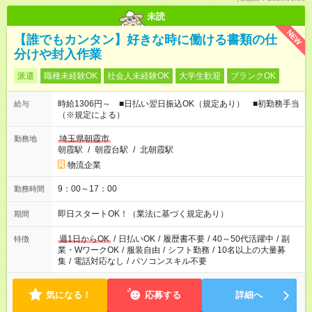
未読
NEW
【誰でもカンタン】好きな時に働ける書類の仕
分けや封入作業
派遣
職種未経験OK
社会人未経験OK
大学生歓迎
ブランクOK
時給1306円～ ■日払い翌日振込OK（規定あり） ■初勤務手当
給与
（※規定による）
埼玉県朝霞市
勤務地
朝霞駅
/
朝霞台駅
/
北朝霞駅
物流企業
9：00～17：00
勤務時間
即日スタートOK！（業法に基づく規定あり）
期間
週1日からOK
/
日払いOK
/
履歴書不要
/
40～50代活躍中
/
副
特徴
業・WワークOK
/
服装自由
/
シフト勤務
/
10名以上の大量募
集
/
電話対応なし
/
パソコンスキル不要
気になる！
応募する
詳細へ