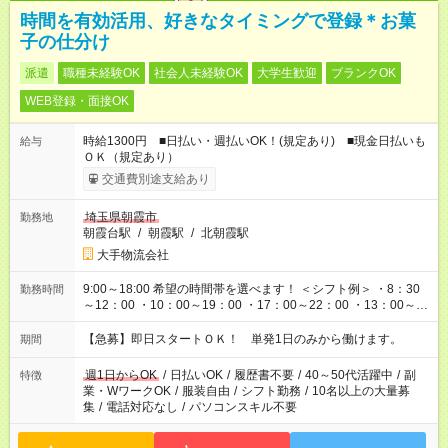
時間を有効活用、好きなタイミングで登録＊お菓
子の仕分け
派遣
職種未経験OK
社会人未経験OK
大学生歓迎
ブランクOK
WEB登録・面接OK
時給1300円 ■日払い・週払いOK！(規定あり) ■現金日払いも
給与
ＯＫ（規定あり）
交通費別途支給あり
埼玉県朝霞市
勤務地
朝霞台駅
/
朝霞駅
/
北朝霞駅
大手物流会社
9:00～18:00 希望の時間帯を選べます！ ＜シフト例＞ ・8：30
勤務時間
～12：00 ・10：00～19：00 ・17：00～22：00 ・13：00～
22：00 ・22：00～翌6：00 など
【急募】即日スタートＯＫ！ 単発1日のみから働けます。
期間
週1日からOK
/
日払いOK
/
履歴書不要
/
40～50代活躍中
/
副
特徴
業・WワークOK
/
服装自由
/
シフト勤務
/
10名以上の大量募
集
/
電話対応なし
/
パソコンスキル不要