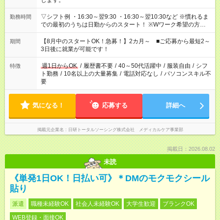
します。
▽シフト例 ・16:30～翌9:30 ・16:30～翌10:30など ※慣れるま
勤務時間
での最初のうちは日勤からのスタート！ ※Wワーク希望の方へ
今ご覧のお仕事で希望する勤務時間と、もう1つのお仕事の勤務
時間。 合計で週40時間を超える場合は応募できません。
【8月中のスタートOK！急募！】2カ月～ ■ご応募から最短2～
期間
3日後に就業が可能です！
週1日からOK
/
履歴書不要
/
40～50代活躍中
/
服装自由
/
シフ
特徴
ト勤務
/
10名以上の大量募集
/
電話対応なし
/
パソコンスキル不
要
気になる！
応募する
詳細へ
掲載元企業名
日研トータルソーシング株式会社 メディカルケア事業部
掲載日：2026.08.02
未読
《単発1日OK！日払い可》＊DMのモクモクシール
貼り
派遣
職種未経験OK
社会人未経験OK
大学生歓迎
ブランクOK
WEB登録・面接OK