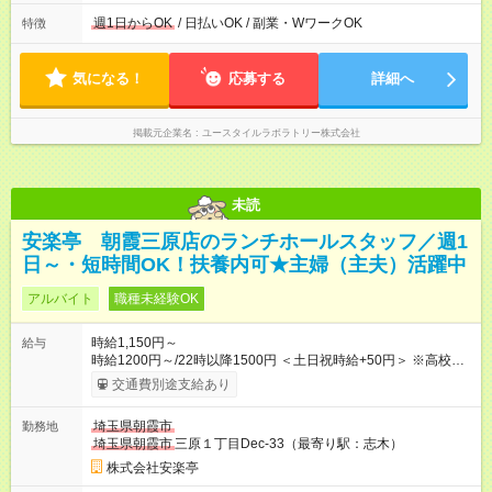
の間で8時間勤務（休憩時間は法定通り） ※週1日～OK ／ 夜勤
なし ＊＊ 勤務時間例 ＊＊ ■8時から17時 ■9時から18時 ■10
週1日からOK
/ 日払いOK / 副業・WワークOK
特徴
時から19時 ■12時から21時 など ※訪問先により変動 ※曜日固
定（毎週同じ曜日勤務）
気になる！
応募する
詳細へ
掲載元企業名
ユースタイルラボラトリー株式会社
未読
安楽亭 朝霞三原店のランチホールスタッフ／週1
日～・短時間OK！扶養内可★主婦（主夫）活躍中
アルバイト
職種未経験OK
時給1,150円～
給与
時給1200円～/22時以降1500円 ＜土日祝時給+50円＞ ※高校生
時給1150円 【試用期間】試用期間あり 試用期間の長さ：12ヶ
交通費別途支給あり
月 雇用形態、給与は本採用時と同じです。 ※最大12ヶ月の間
で、合計30時間の試用期間（研修期間）があります。
埼玉県朝霞市
勤務地
埼玉県朝霞市
三原１丁目Dec-33（最寄り駅：志木）
株式会社安楽亭