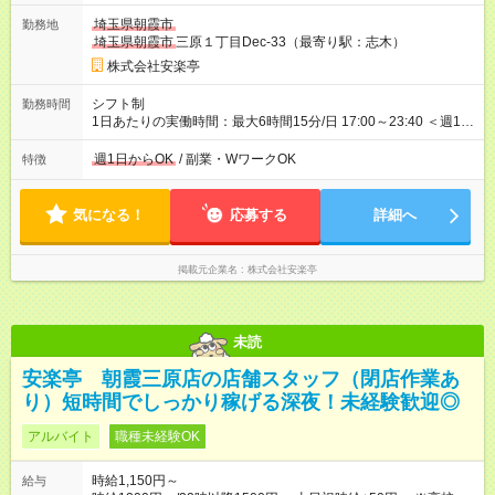
で、合計30時間の試用期間（研修期間）があります。
埼玉県朝霞市
勤務地
埼玉県朝霞市
三原１丁目Dec-33（最寄り駅：志木）
株式会社安楽亭
シフト制
勤務時間
1日あたりの実働時間：最大6時間15分/日 17:00～23:40 ＜週1日
～/短時間OK！＞ ※18歳未満・高校生は21:30までの勤務 ・シフ
トは自己申告制だから私生活優先でOK◎ ・週1日もあれば週5日
週1日からOK
/ 副業・WワークOK
特徴
でがっつり勤務もOK！ 「Ｗワークで収入増やしたい」 「副業と
して短時間」など希望に合わせて働けます！
気になる！
応募する
詳細へ
掲載元企業名
株式会社安楽亭
未読
安楽亭 朝霞三原店の店舗スタッフ（閉店作業あ
り）短時間でしっかり稼げる深夜！未経験歓迎◎
アルバイト
職種未経験OK
時給1,150円～
給与