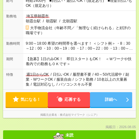
時給1400円 ■日払い・週払いOK！(規定あり) ■現金日払いも
給与
OK（規定あり）
埼玉県朝霞市
勤務地
朝霞台駅
/
朝霞駅
/
北朝霞駅
大手物流会社（年齢不問／「無理なく続けられる」と好評の
職場です）
9:00～18:00 希望の時間帯を選べます！ ＜シフト例＞ ・8：30
勤務時間
～12：00 ・10：00～19：00 ・17：00～22：00 ・13：00～
22：00 ・22：00～翌6：00 など
【急募】1日のみOK！ 即日スタートもOK！ ＜Ｗワークや扶
期間
養内での勤務もＯＫです＞
週1日からOK
/
日払いOK
/
履歴書不要
/
40～50代活躍中
/
副
特徴
業・WワークOK
/
服装自由
/
シフト勤務
/
10名以上の大量募
集
/
電話対応なし
/
パソコンスキル不要
気になる！
応募する
詳細へ
掲載元企業名
株式会社マイワーク（シニア）
掲載日：2026.08.05
未読