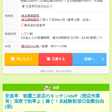
時給1200円～/22時以降1500円 ＜土日祝時給+50円＞ ※高校生
時給1150円 【試用期間】試用期間あり 試用期間の長さ：12ヶ
交通費別途支給あり
月 雇用形態、給与は本採用時と同じです。 ※最大12ヶ月の間
で、合計30時間の試用期間（研修期間）があります。
埼玉県朝霞市
勤務地
埼玉県朝霞市
三原１丁目Dec-33（最寄り駅：志木）
株式会社安楽亭
シフト制
勤務時間
1日あたりの実働時間：最大2時間/日 22:00～23:40 希望シフト
制！ 週1日～・1日3時間～OK！ ※18歳未満・高校生は21:30ま
での勤務 ＊短時間OK！学業と両立◎ ＊週4日以上のしっかり勤
週1日からOK
/ 副業・WワークOK
特徴
務も大歓迎！ ＊週末だけのシフトもOK！ ※テスト期間や長期休
暇の予定に合わせてのシフト相談も可能！
気になる！
応募する
詳細へ
掲載元企業名
株式会社安楽亭
未読
安楽亭 朝霞三原店のキッチンstaff（閉店作業
有）深夜で効率よく稼ぐ！未経験歓迎◎染髪自由
(規)