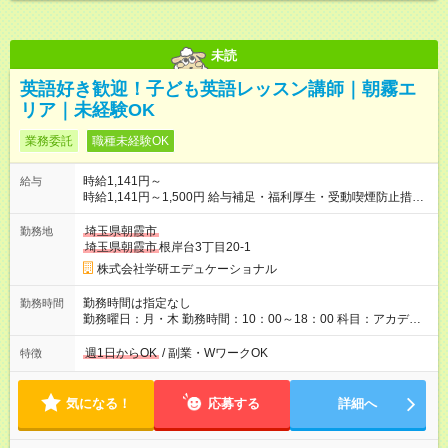
未読
英語好き歓迎！子ども英語レッスン講師｜朝霧エ
リア｜未経験OK
業務委託
職種未経験OK
時給1,141円～
給与
時給1,141円～1,500円 給与補足・福利厚生・受動喫煙防止措置
など ※売り上げ実績によって変動 【試用期間】試用期間なし
埼玉県朝霞市
勤務地
埼玉県朝霞市
根岸台3丁目20-1
株式会社学研エデュケーショナル
勤務時間は指定なし
勤務時間
勤務曜日：月・木 勤務時間：10：00～18：00 科目：アカデミ
ー算国・英語（イーコラボ）・めばえ 上記の時間帯から、可能
な時間で勤務可能です。 ※教室によって時間割が異なるため詳
週1日からOK
/ 副業・WワークOK
特徴
細はお問い合わせください ※週1回から勤務可能です
気になる！
応募する
詳細へ