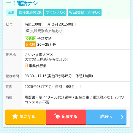
ー！電話ナシ
派遣
職種未経験OK
ブランクOK
WEB登録・面接OK
時給1300円 月収例 201,500円
給与
交通費別途支給あり
全額支給
交通費
20～25万円
月収例
さいたま市大宮区
勤務地
大宮(埼玉県)駅から徒歩3分
事務代行業
08:30～17:15(実働7時間45分 休憩1時間)
勤務時間
2026年08月下旬～長期 ※8月～！
期間
履歴書不要
/
40～50代活躍中
/
服装自由
/
電話対応なし
/
パソ
特徴
コンスキル不要
気になる！
応募する
詳細へ