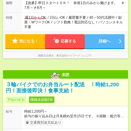
【急募】即日スタートＯＫ！ 単発1日のみから働けます。 ＃
期間
7月～＃8月～
週1日からOK
/
日払いOK
/
履歴書不要
/
40～50代活躍中
/
副
特徴
業・WワークOK
/
シフト勤務
/
電話対応なし
/
パソコンスキル
不要
気になる！
応募する
詳細へ
掲載元企業名
株式会社マイワーク（シニア）
未読
３輪バイクでのお弁当ルート配送 ！時給1,200
円！面接後即決！食事支給！
アルバイト
職種未経験OK
時給1,200円～
給与
給与の振り込み日は月末締め翌月15日です。 ※経験・能力等を
考慮の上、加給・優遇いたします。 【試用期間】試用期間あり
交通費別途支給あり
試用期間の長さ：1ヶ月 雇用形態、給与は本採用時と同じです。