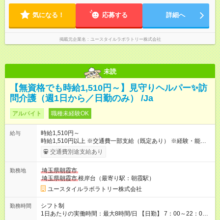
ます。 ※曜日固定（毎週同じ曜日での勤務となります）
気になる！
応募する
詳細へ
掲載元企業名
ユースタイルラボラトリー株式会社
未読
【無資格でも時給1,510円～】見守りヘルパー✨訪
問介護（週1日から／日勤のみ） /Ja
アルバイト
職種未経験OK
時給1,510円～
給与
時給1,510円以上 ※交通費一部支給（既定あり） ※経験・能力を
考慮して決定します 【収入例】 週1回勤務の場合：1,510円×8時
交通費別途支給あり
間×4回=4万8,320円 週3回勤務の場合：1,510円×8時間×12回
=14万4,960円 週5回勤務の場合：1,510円×8時間×20回=24万
埼玉県朝霞市
勤務地
1,600円 【試用期間】試用期間あり 試用期間の長さ：2ヶ月
埼玉県朝霞市
根岸台（最寄り駅：朝霞駅）
※ 雇用形態と給与に、本採用時と異なる部分があります。 雇用
形態：本採用時と同じです。 給与：時給 1,150円以上
ユースタイルラボラトリー株式会社
シフト制
勤務時間
1日あたりの実働時間：最大8時間/日 【日勤】 7：00～22：00