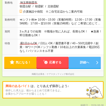
埼玉県朝霞市
勤務地
朝霞台駅
/
朝霞駅
/
北朝霞駅
介護施設や病院 ※ご自宅近辺からご案内可能
≪シフト例≫ 10:00～15:00（実働5時間） 12:00～17:00（実働
勤務時間
5時間） 17:00～翌10:00（実働15時間）など ご希望に応じて、
働く時間は調整できます！ お気軽に担当へ相談ください！
3ヵ月までの短期 ※職場が気に入れば、長期もOK！ ★急募！
期間
即日勤務もOK！
週1日からOK
/
日払いOK
/
履歴書不要
/
40～50代活躍中
/
副
特徴
業・WワークOK
/
シフト勤務
/
10名以上の大量募集
/
電話対応
なし
/
パソコンスキル不要
気になる！
応募する
詳細へ
掲載元企業名
ケアスタッフィング株式会社
興味のあるバイト
は、とりあえず保存しよう♪
保存した求人は、後からまとめて応募できるよ。
企業からアプローチが届くことも！
掲載日：2026.08.08