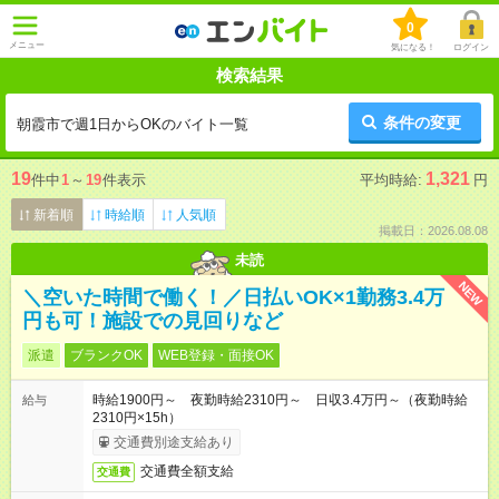
0
メニュー
気になる！
ログイン
検索結果
条件の変更
朝霞市で週1日からOKのバイト一覧
19
1,321
件中
1
～
19
件表示
平均時給:
円
新着順
時給順
人気順
掲載日：2026.08.08
未読
NEW
＼空いた時間で働く！／日払いOK×1勤務3.4万
円も可！施設での見回りなど
派遣
ブランクOK
WEB登録・面接OK
時給1900円～ 夜勤時給2310円～ 日収3.4万円～（夜勤時給
給与
2310円×15h）
交通費別途支給あり
交通費全額支給
交通費