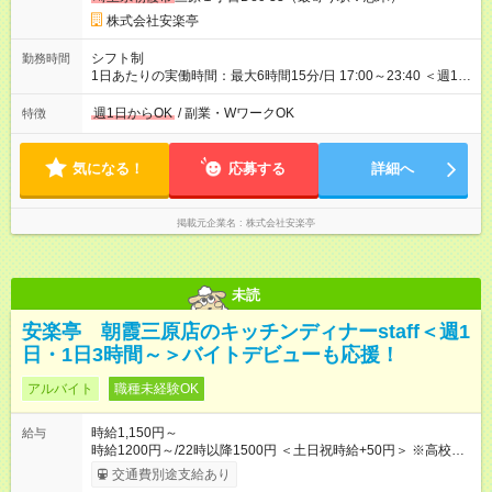
株式会社安楽亭
シフト制
勤務時間
1日あたりの実働時間：最大6時間15分/日 17:00～23:40 ＜週1日
～/短時間OK！＞ ※18歳未満・高校生は21:30までの勤務 ・シフ
トは自己申告制だから私生活優先でOK◎ ・週1日もあれば週5日
週1日からOK
/ 副業・WワークOK
特徴
でがっつり勤務もOK！ 「Ｗワークで収入増やしたい」 「副業と
して短時間」など希望に合わせて働けます！
気になる！
応募する
詳細へ
掲載元企業名
株式会社安楽亭
未読
安楽亭 朝霞三原店のキッチンディナーstaff＜週1
日・1日3時間～＞バイトデビューも応援！
アルバイト
職種未経験OK
時給1,150円～
給与
時給1200円～/22時以降1500円 ＜土日祝時給+50円＞ ※高校生
時給1150円 【試用期間】試用期間あり 試用期間の長さ：12ヶ
交通費別途支給あり
月 雇用形態、給与は本採用時と同じです。 ※最大12ヶ月の間