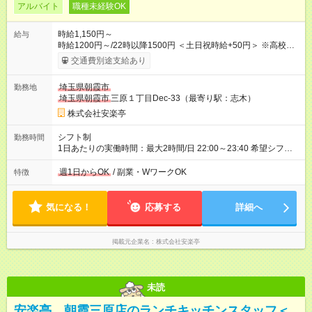
アルバイト
職種未経験OK
時給1,150円～
給与
時給1200円～/22時以降1500円 ＜土日祝時給+50円＞ ※高校生
時給1150円 【試用期間】試用期間あり 試用期間の長さ：12ヶ
交通費別途支給あり
月 雇用形態、給与は本採用時と同じです。 ※最大12ヶ月の間
で、合計30時間の試用期間（研修期間）があります。
埼玉県朝霞市
勤務地
埼玉県朝霞市
三原１丁目Dec-33（最寄り駅：志木）
株式会社安楽亭
シフト制
勤務時間
1日あたりの実働時間：最大2時間/日 22:00～23:40 希望シフト
制！ 週1日～・1日3時間～OK！ ※18歳未満・高校生は21:30ま
での勤務 ＊短時間OK！学業と両立◎ ＊週4日以上のしっかり勤
週1日からOK
/ 副業・WワークOK
特徴
務も大歓迎！ ＊週末だけのシフトもOK！ ※テスト期間や長期休
暇の予定に合わせてのシフト相談も可能！
気になる！
応募する
詳細へ
掲載元企業名
株式会社安楽亭
未読
安楽亭 朝霞三原店のランチキッチンスタッフ＜